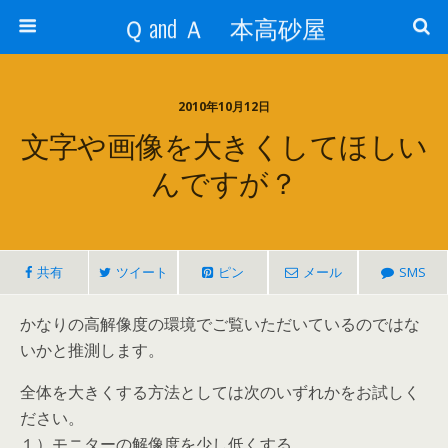
Ｑ and Ａ 本高砂屋
2010年10月12日
文字や画像を大きくしてほしい
んですが？
共有
ツイート
ピン
メール
SMS
かなりの高解像度の環境でご覧いただいているのではな
いかと推測します。
全体を大きくする方法としては次のいずれかをお試しく
ださい。
１）モニターの解像度を少し低くする。