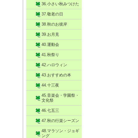
36.小さい秋みつけた
37.敬老の日
38.秋のお彼岸
39.お月見
40.運動会
41.秋祭り
42.ハロウィン
43.おすすめの本
44.十三夜
45.音楽会・学園祭・
文化祭
46.七五三
47.秋の行楽シーズン
48.マラソン・ジョギ
ング