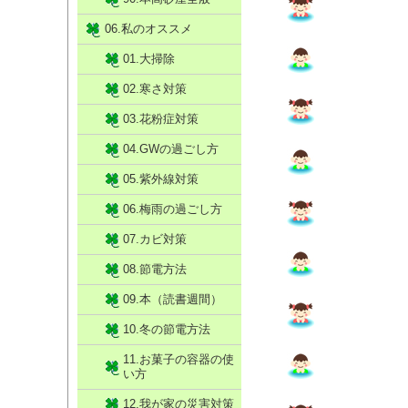
06.私のオススメ
01.大掃除
02.寒さ対策
03.花粉症対策
04.GWの過ごし方
05.紫外線対策
06.梅雨の過ごし方
07.カビ対策
08.節電方法
09.本（読書週間）
10.冬の節電方法
11.お菓子の容器の使
い方
12.我が家の災害対策