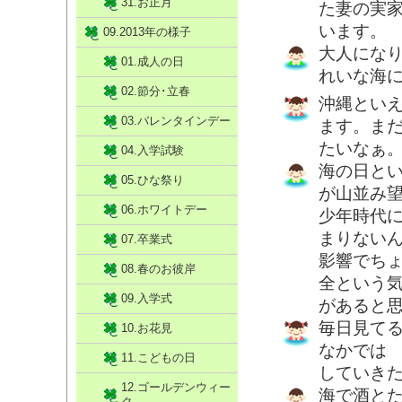
31.お正月
た妻の実
います。
09.2013年の様子
大人にな
01.成人の日
れいな海
02.節分･立春
沖縄とい
03.バレンタインデー
ます。ま
たいなぁ
04.入学試験
海の日と
05.ひな祭り
が山並み
06.ホワイトデー
少年時代
まりない
07.卒業式
影響でち
08.春のお彼岸
全という
09.入学式
があると
毎日見て
10.お花見
なかでは
11.こどもの日
していき
12.ゴールデンウィー
海で酒と
ク