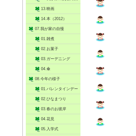
13.映画
14.本（2012）
07.我が家の自慢
01.雑煮
02.お菓子
03.ガーデニング
04.傘
08.今年の様子
01.バレンタインデー
02.ひなまつり
03.春のお彼岸
04.花見
05.入学式