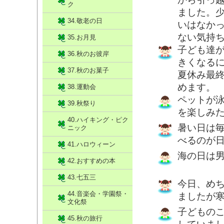
ク
ました。
34.敬老の日
いはなか
ない気持
35.お月見
子ども達
36.秋のお彼岸
きくなる
37.秋のお菓子
夏休み最
めます。
38.運動会
ペットが
39.秋祭り
を楽しみ
40.ハイキング・ピク
暑い日は
ニック
べるのが日
41.ハロウィーン
海の日は
42.おすすめの本
43.七五三
今日、め
44.音楽会・学園祭・
ましたが寒
文化祭
子どもの
45.秋の旅行