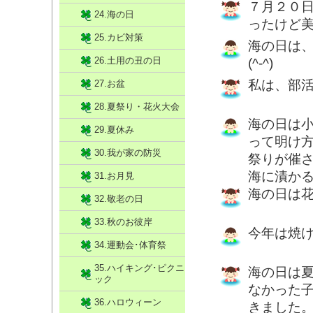
７月２０
24.海の日
ったけど
25.カビ対策
海の日は
26.土用の丑の日
(^-^)
私は、部
27.お盆
28.夏祭り・花火大会
海の日は
29.夏休み
って明け
30.我が家の防災
祭りが催さ
海に漬か
31.お月見
海の日は
32.敬老の日
33.秋のお彼岸
今年は焼
34.運動会･体育祭
35.ハイキング･ピクニ
海の日は
ック
なかった
36.ハロウィーン
きました