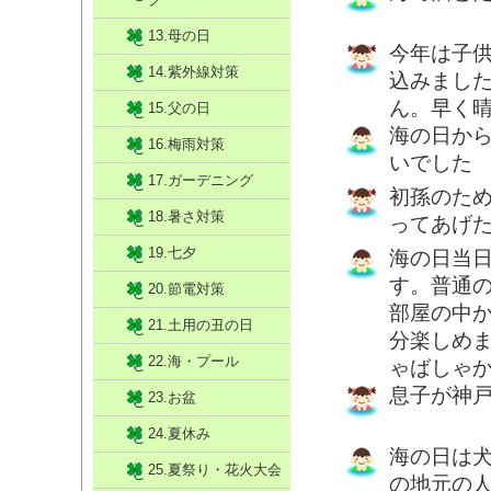
13.母の日
今年は子
14.紫外線対策
込みまし
ん。早く
15.父の日
海の日か
16.梅雨対策
いでした
17.ガーデニング
初孫のた
18.暑さ対策
ってあげ
19.七夕
海の日当
す。普通
20.節電対策
部屋の中
21.土用の丑の日
分楽しめ
22.海・プール
ゃばしゃ
息子が神
23.お盆
24.夏休み
海の日は
25.夏祭り・花火大会
の地元の