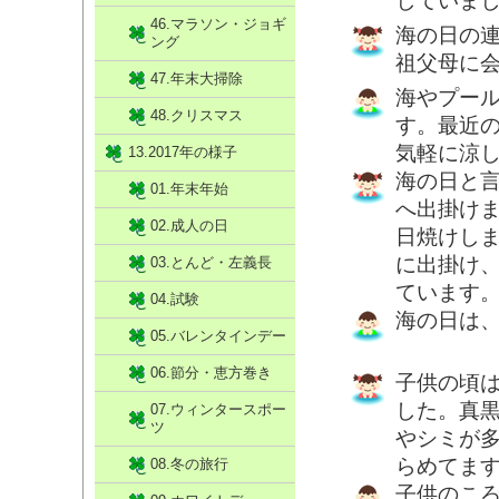
していま
46.マラソン・ジョギ
海の日の
ング
祖父母に
47.年末大掃除
海やプー
48.クリスマス
す。最近
気軽に涼
13.2017年の様子
海の日と
01.年末年始
へ出掛け
02.成人の日
日焼けし
に出掛け
03.とんど・左義長
ています
04.試験
海の日は
05.バレンタインデー
06.節分・恵方巻き
子供の頃
した。真
07.ウィンタースポー
ツ
やシミが
らめてま
08.冬の旅行
子供のこ