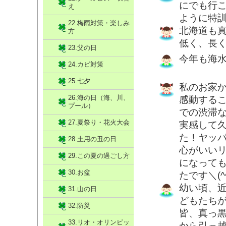
にでも行こ
え
ように特訓で
22.梅雨対策・楽しみ
北海道も
方
低く、長
23.父の日
今年も海
24.カビ対策
25.七夕
私のお家
26.海の日（海、川、
感動する
プール）
での渋滞
27.夏祭り・花火大会
実感して
た！ヤッ
28.土用の丑の日
心がいい
29.この夏の過ごし方
になって
30.お盆
たです＼(^
幼い頃、
31.山の日
どもたち
32.防災
皆、真っ
33.リオ・オリンピッ
から引っ