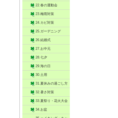
22.春の運動会
23.梅雨対策
24.カビ対策
25.ガーデニング
26.結婚式
27.お中元
28.七夕
29.海の日
30.土用
31.夏休みの過ごし方
32.暑さ対策
33.夏祭り・花火大会
34.お盆