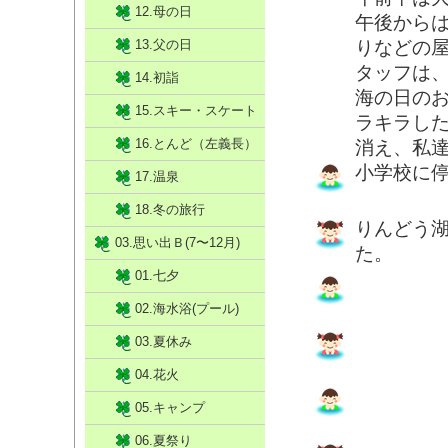
12.母の日
午後から
13.父の日
りなどの
タッフは
14.初詣
海の日の
15.スキー・スケート
ラキラし
16.とんど（左義長）
消え、私
小学校に
17.温泉
18.冬の旅行
りんどう
03.思い出Ｂ(7〜12月)
た。
01.七夕
02.海水浴(プール)
03.夏休み
04.花火
05.キャンプ
06.夏祭り