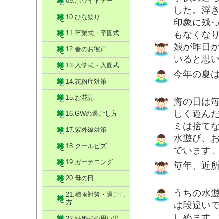
09.ホワイトデー
した。浮
10.ひな祭り
印象に残
11.卒業式・卒園式
もなくな
娘が昨日
12.春のお彼岸
いると思
13.入学式・入園式
今年の夏
14.花粉症対策
15.お花見
海の日は
しく遊ん
16.GWの過ごし方
ミは捨て
17.紫外線対策
水遊び、
18.クールビズ
でいます
19.ガーデニング
毎年、近
20.母の日
うちの水
21.梅雨対策・過ごし
方
は段違い
しめます
22.結婚式の思い出