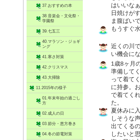
はいいな
37.おすすめの本
日焼けが
38.音楽会・文化祭・
ま腹ばい
学園祭
もうすぐ水
39.七五三
40.マラソン・ジョギ
近くの川
ング
い機会に
41.寒さ対策
1歳8ヶ月
42.クリスマス
準備して
43.大掃除
って着て
に持参。
11.2015年の様子
で着てく
01.年末年始の過ごし
た。
方
夏休みに
02.成人の日
しそうな
03.節分・恵方巻き
出てくる
したいと
04.冬の節電対策