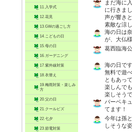
まだ海に
11.入学式
に行きま
声が響き
12.花見
素敵な涼
13.GWの過ごし方
海の日は
14.こどもの日
が、大仏
15.母の日
葛西臨海
16.ガーデニング
海の日で
17.紫外線対策
無料で遊
18.衣替え
ともあっ
19.梅雨対策・楽しみ
楽しんで
方
楽しそう
20.父の日
バーベキ
てます！
21.クールビズ
今年は孫
22.七夕
しそうな
23.節電対策