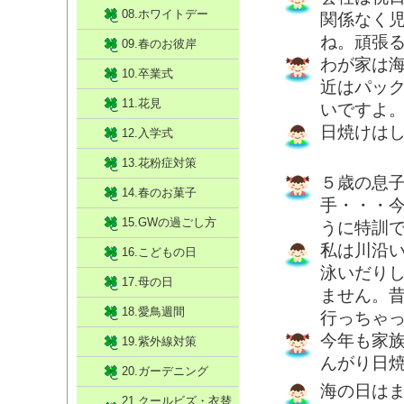
08.ホワイトデー
関係なく
ね。頑張
09.春のお彼岸
わが家は
10.卒業式
近はパッ
11.花見
いですよ
日焼けは
12.入学式
13.花粉症対策
５歳の息
14.春のお菓子
手・・・
15.GWの過ごし方
うに特訓
私は川沿
16.こどもの日
泳いだり
17.母の日
ません。
18.愛鳥週間
行っちゃ
今年も家
19.紫外線対策
んがり日
20.ガーデニング
海の日は
21.クールビズ・衣替