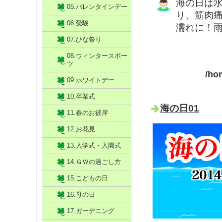
海の日は
05.バレンタインデー
り、筋肉
06.受験
濡れに！
07.ひな祭り
08.ウィンタースポー
ツ
/ho
09.ホワイトデー
10.卒業式
海の日01
11.春のお彼岸
12.お花見
13.入学式・入園式
14.ＧＷの過ごし方
15.こどもの日
16.母の日
17.ガーデニング