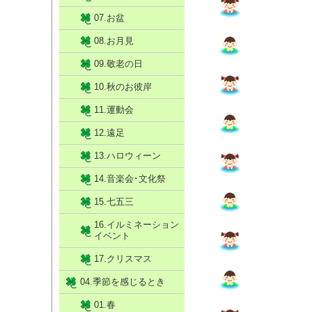
07.お盆
08.お月見
09.敬老の日
10.秋のお彼岸
11.運動会
12.遠足
13.ハロウィーン
14.音楽会･文化祭
15.七五三
16.イルミネーション
イベント
17.クリスマス
04.季節を感じるとき
01.春