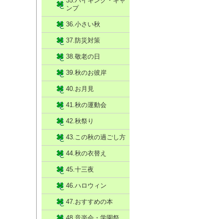
35.ハイキング・キャ
ンプ
36.小さい秋
37.防災対策
38.敬老の日
39.秋のお彼岸
40.お月見
41.秋の運動会
42.秋祭り
43.この秋の過ごし方
44.秋の衣替え
45.十三夜
46.ハロウィン
47.おすすめの本
48.音楽会・学園祭