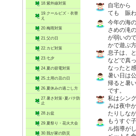
18.紫外線対策
自宅から 
ても 賑
19.クールビズ・衣替
え
今年の海
20.梅雨対策
さめの滝
が弱いの
21.父の日
かで遊ぶ方
22.カビ対策
息子は、
23.七夕
などで真
なったと
24.夏の節電対策
暑い日は
25.土用の丑の日
帰ると暑
26.夏休みの過ごし方
です。
私はシン
27.暑さ対策･夏バテ防
止
みは夜中か
たりしな
28.お盆
もうすぐ
29.夏祭り・花火大会
ル指導が
30.我が家の防災