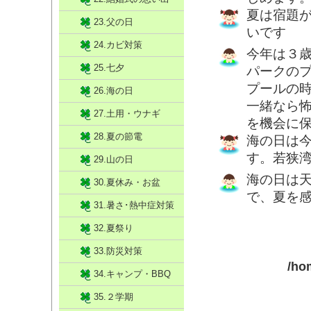
夏は宿題
23.父の日
いです
24.カビ対策
今年は３
25.七夕
パークの
プールの
26.海の日
一緒なら
27.土用・ウナギ
を機会に
28.夏の節電
海の日は
す。若狭
29.山の日
海の日は
30.夏休み・お盆
で、夏を感
31.暑さ･熱中症対策
32.夏祭り
33.防災対策
/ho
34.キャンプ・BBQ
35.２学期