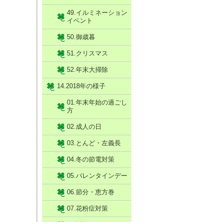
49.イルミネーション
イベント
50.御歳暮
51.クリスマス
52.年末大掃除
14.2018年の様子
01.年末年始の過ごし
方
02.成人の日
03.とんど・左義長
04.冬の節電対策
05.バレンタインデー
06.節分・恵方巻
07.花粉症対策