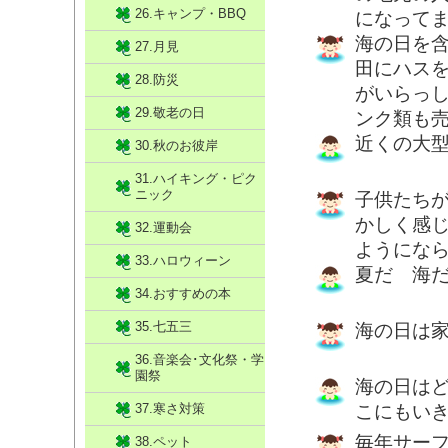
26.キャンプ・BBQ
になって
海の日を
27.月見
田にハス
28.防災
がいらっ
29.敬老の日
ンク類も
近くの大
30.秋のお彼岸
31.ハイキング・ピク
ニック
子供たち
かしく感
32.運動会
ようにな
33.ハロウィーン
夏だ 海
34.おすすめの本
35.七五三
海の日は
36.音楽会･文化祭・学
園祭
海の日は
37.寒さ対策
こにもい
毎年サー
38.ペット