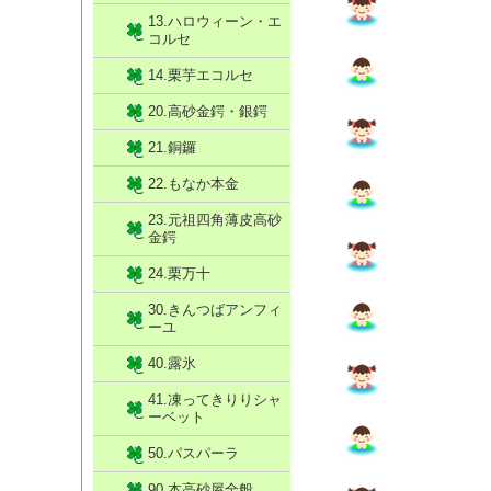
13.ハロウィーン・エ
コルセ
14.栗芋エコルセ
20.高砂金鍔・銀鍔
21.銅鑼
22.もなか本金
23.元祖四角薄皮高砂
金鍔
24.栗万十
30.きんつばアンフィ
ーユ
40.露氷
41.凍ってきりりシャ
ーベット
50.パスパーラ
90.本高砂屋全般