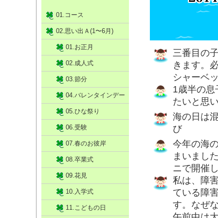
01.コース
02.思い出Ａ(1〜6月)
01.お正月
三番目の
02.成人式
きます。
シャーベ
03.節分
1歳半の
04.バレンタインデー
たいと思
05.ひな祭り
海の日は
06.受験
び
今年の海
07.春のお彼岸
まいまし
08.卒業式
ニで開催
09.花見
私は、障
ている障
10.入学式
す。なぜ
11.こどもの日
午前中は