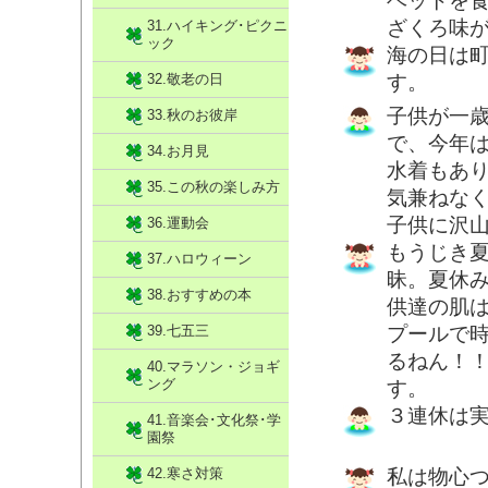
ベットを
ざくろ味
31.ハイキング･ピクニ
ック
海の日は
32.敬老の日
す。
子供が一
33.秋のお彼岸
で、今年
34.お月見
水着もあ
35.この秋の楽しみ方
気兼ねな
子供に沢山
36.運動会
もうじき
37.ハロウィーン
昧。夏休
38.おすすめの本
供達の肌
39.七五三
プールで
るねん！
40.マラソン・ジョギ
ング
す。
３連休は
41.音楽会･文化祭･学
園祭
42.寒さ対策
私は物心