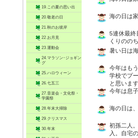
19.この夏の思い出
海の日は
20.敬老の日
21.秋のお彼岸
5連休最
22.お月見
くりのの
23.運動会
暑い日は海
24.マラソン･ジョギン
グ
今年はも
25.ハロウィーン
学校でプ
と思いま
26.七五三
今年は息
27.音楽会・文化祭・
学園祭
海の日は
28.年末大掃除
29.クリスマス
初孫二人
30.年末
入。自宅