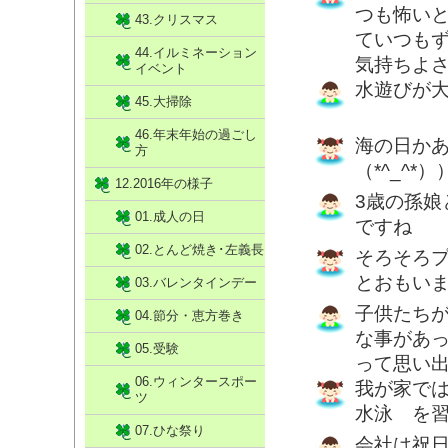
つも怖い
43.クリスマス
ていつも
44.イルミネーション
気持ちよ
イベント
水遊びが
45.大掃除
46.年末年始の過ごし
海の日か
方
（*^_^
12.2016年の様子
3歳の孫
01.成人の日
ですね
02.とんど焼き･左義長
そろそろ
とおもい
03.バレンタインデー
子供たち
04.節分・恵方巻き
な事があ
05.受験
って思い
06.ウィンタースポー
我が家で
ツ
水泳 を
07.ひな祭り
会社は祝