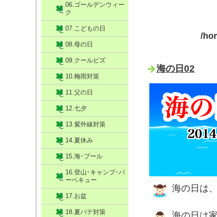
06.ゴールデンウィー
ク
07.こどもの日
/ho
08.母の日
09.クールビズ
海の日02
10.梅雨対策
11.父の日
12.七夕
13.紫外線対策
14.夏休み
15.海･プール
16.登山･キャンプ･バ
ーベキュー
海の日は
17.お盆
18.夏バテ対策
海の日は