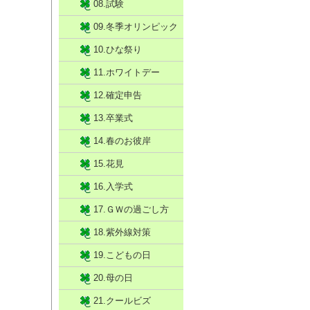
08.試験
09.冬季オリンピック
10.ひな祭り
11.ホワイトデー
12.確定申告
13.卒業式
14.春のお彼岸
15.花見
16.入学式
17.ＧＷの過ごし方
18.紫外線対策
19.こどもの日
20.母の日
21.クールビズ