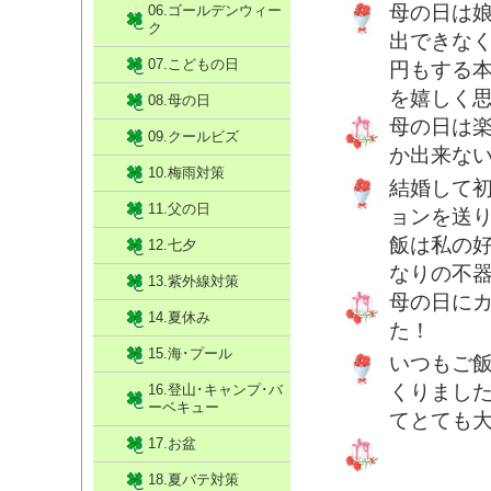
母の日は
06.ゴールデンウィー
ク
出できなく
07.こどもの日
円もする
を嬉しく
08.母の日
母の日は
09.クールビズ
か出来な
10.梅雨対策
結婚して
11.父の日
ョンを送
飯は私の
12.七夕
なりの不
13.紫外線対策
母の日に
14.夏休み
た！
15.海･プール
いつもご
くりまし
16.登山･キャンプ･バ
ーベキュー
てとても
17.お盆
18.夏バテ対策