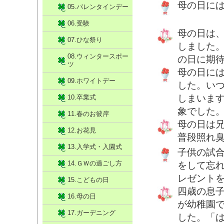
母の日に
05.バレンタインデー
06.受験
母の日は
07.ひな祭り
しました
08.ウィンタースポー
の日に期
ツ
母の日に
09.ホワイトデー
した。い
しまいま
10.卒業式
象でした
11.春のお彼岸
母の日は
12.お花見
普段照れ
13.入学式・入園式
子供の試
14.ＧＷの過ごし方
をして忘れ
レゼント
15.こどもの日
四歳の息
16.母の日
が幼稚園
17.ガーデニング
した。「