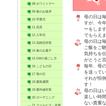
08.ホワイトデー
09.春のお彼岸
母の日は
10.卒業式
すが、今
11.花見
ーをしま
でもらえ
12.入学式
母の日は
13.花粉症対策
ご飯をご
14.春のお菓子
気持ちを
15.GWの過ごし方
がとうと
毎年、母
16.こどもの日
を送って
17.母の日
それが恒
18.愛鳥週間
す！
19.紫外線対策
母の日は
楽しい時
20.ガーデニング
ない貴重
21.クールビズ・衣替