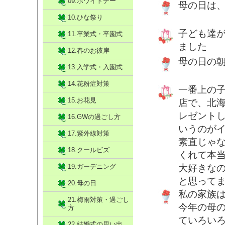
09.ホワイトデー
母の日は
10.ひな祭り
子ども達
11.卒業式・卒園式
ました
12.春のお彼岸
母の日の
13.入学式・入園式
14.花粉症対策
一番上の
15.お花見
店で、北
レゼント
16.GWの過ごし方
いうのが
17.紫外線対策
素直じゃ
18.クールビズ
くれて本
19.ガーデニング
大好きな
と思って
20.母の日
私の家族
21.梅雨対策・過ごし
今年の母
方
ていろい
22.結婚式の思い出