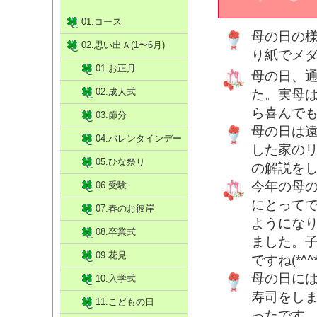
01.コース
母の日の
02.思い出Ａ(1〜6月)
り紙でメ
01.お正月
母の日、
02.成人式
た。実母
ら喜んで
03.節分
母の日は
04.バレンタインデー
した家の
05.ひな祭り
の解説を
今年の母
06.受験
にとって
07.春のお彼岸
ようにな
08.卒業式
ました。
09.花見
ですね(*^^*
母の日に
10.入学式
寿司をし
11.こどもの日
ったです