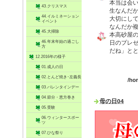
本当は会
43.クリスマス
生なんだ
44.イルミネーション
大切にし
イベント
なんだか
45.大掃除
本高砂屋
46.年末年始の過ごし
日のプレ
方
だね」と
12.2016年の様子
01.成人の日
02.とんど焼き･左義長
/ho
03.バレンタインデー
04.節分・恵方巻き
母の日04
05.受験
06.ウィンタースポー
ツ
07.ひな祭り