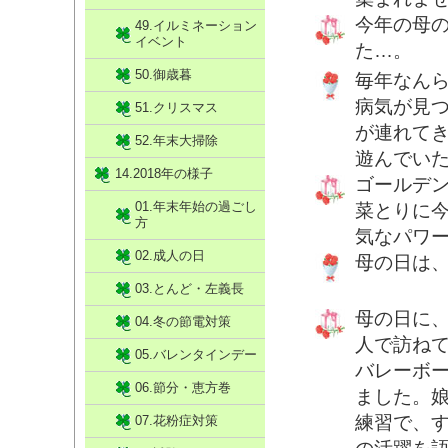
今年の母
49.イルミネーション
イベント
た…。
50.御歳暮
毎年なん
病気が見
51.クリスマス
が連れて
52.年末大掃除
遊んでい
14.2018年の様子
ゴールデン
01.年末年始の過ごし
菜とりに今
方
気なパワ
02.成人の日
母の日は
03.とんど・左義長
母の日に
04.冬の節電対策
人で訪ね
05.バレンタインデー
バレーボ
06.節分・恵方巻
ました。
練習で、
07.花粉症対策