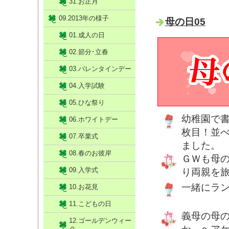
31.お正月
09.2013年の様子
母の日05
01.成人の日
02.節分･立春
03.バレンタインデー
04.入学試験
05.ひな祭り
幼稚園で
06.ホワイトデー
枚目！並
07.卒業式
ました。
08.春のお彼岸
ＧＷも母
09.入学式
り両親を
一緒にラン
10.お花見
11.こどもの日
義母の母
12.ゴールデンウィー
ク