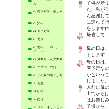
子供が産
え
た。私が
22.梅雨対策・楽しみ
方
ん感謝し
に連れて
23.父の日
をします(*^
24.カビ対策
帰省して
25.七夕
26.海の日（海、川、
母の日は
プール）
トします
27.夏祭り・花火大会
母の日は
28.土用の丑の日
産予定な
かという
29.この夏の過ごし方
しました
30.お盆
以前に母
31.山の日
出てから
32.防災
はお楽し
子供から
33.リオ・オリンピッ