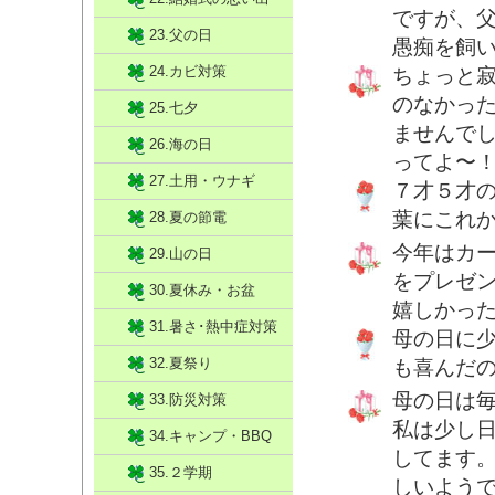
ですが、
23.父の日
愚痴を飼
24.カビ対策
ちょっと
のなかっ
25.七夕
ませんで
26.海の日
ってよ〜
27.土用・ウナギ
７才５才
葉にこれ
28.夏の節電
今年はカ
29.山の日
をプレゼ
30.夏休み・お盆
嬉しかっ
31.暑さ･熱中症対策
母の日に
32.夏祭り
も喜んだ
母の日は
33.防災対策
私は少し
34.キャンプ・BBQ
してます
35.２学期
しいよう