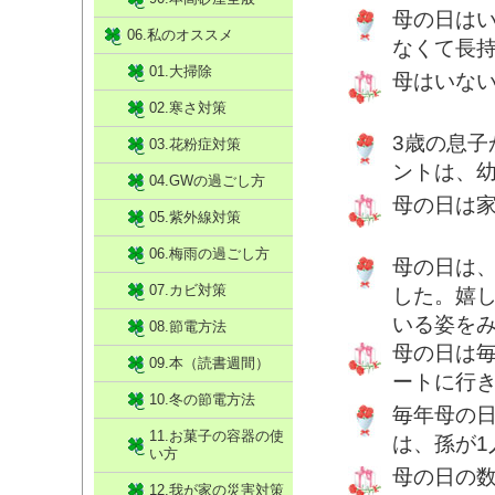
母の日は
06.私のオススメ
なくて長
01.大掃除
母はいな
02.寒さ対策
3歳の息
03.花粉症対策
ントは、
04.GWの過ごし方
母の日は
05.紫外線対策
06.梅雨の過ごし方
母の日は
07.カビ対策
した。嬉
いる姿を
08.節電方法
母の日は
09.本（読書週間）
ートに行
10.冬の節電方法
毎年母の
11.お菓子の容器の使
は、孫が
い方
母の日の
12.我が家の災害対策