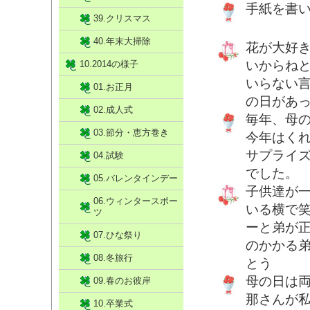
手紙を書
39.クリスマス
40.年末大掃除
花が大好
いからね
10.2014の様子
いらない
01.お正月
の日があ
02.成人式
毎年、母
03.節分・恵方巻き
今年はく
サプライ
04.試験
でした。
05.バレンタインデー
子供達が
06.ウィンタースポー
いる横で
ツ
ーと弟が
07.ひな祭り
のかかる
08.冬旅行
とう
母の日は
09.春のお彼岸
那さんが
10.卒業式