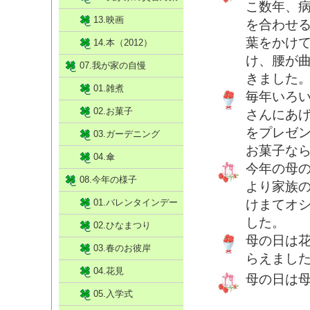
こ数年、
13.映画
を合わせ
葉をかけ
14.本（2012）
け、腰が
07.我が家の自慢
きました
01.雑煮
毎年いろ
02.お菓子
さんにあ
をプレゼン
03.ガーデニング
お菓子なら
04.傘
今年の母
08.今年の様子
より家族
01.バレンタインデー
けまてオ
した。
02.ひなまつり
母の日は
03.春のお彼岸
らえまし
04.花見
母の日は
05.入学式