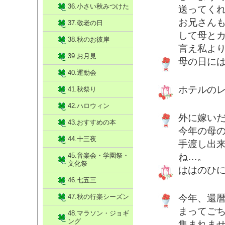
36.小さい秋みつけた
送ってく
お兄さん
37.敬老の日
して母と
38.秋のお彼岸
言え私より
39.お月見
母の日に
40.運動会
ホテルの
41.秋祭り
42.ハロウィン
外に嫁い
43.おすすめの本
今年の母
44.十三夜
手渡し出
45.音楽会・学園祭・
ね…。
文化祭
ははのひ
46.七五三
47.秋の行楽シーズン
今年、還
まってご
48.マラソン・ジョギ
ング
集まれま