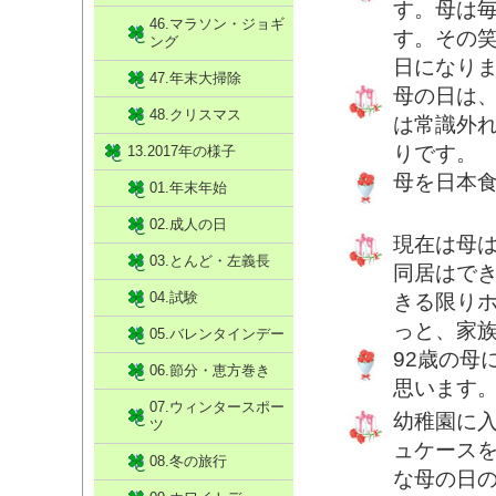
す。母は
46.マラソン・ジョギ
す。その
ング
日になり
47.年末大掃除
母の日は
48.クリスマス
は常識外
りです。
13.2017年の様子
母を日本
01.年末年始
02.成人の日
現在は母
03.とんど・左義長
同居はで
04.試験
きる限り
っと、家
05.バレンタインデー
92歳の母
06.節分・恵方巻き
思います
07.ウィンタースポー
幼稚園に
ツ
ュケース
08.冬の旅行
な母の日