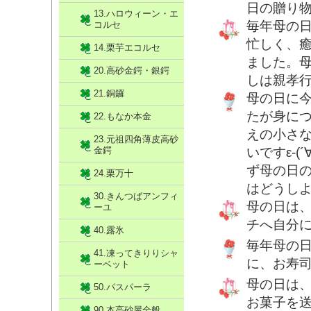
日の贈り
13.ハロウィーン・エ
毎年母の
コルセ
忙しく、
14.栗芋エコルセ
ました。
20.高砂金鍔・銀鍔
しは親孝
21.銅鑼
母の日に
たが身につ
22.もなか本金
えの小さ
23.元祖四角薄皮高砂
金鍔
いですε-
ず母の日の
24.栗万十
はどうし
30.きんつばアンフィ
母の日は
ーユ
チへ自分
40.露氷
毎年母の
41.凍ってきりりシャ
に、お寿
ーベット
母の日は
50.パスパーラ
お菓子を
90.本高砂屋全般