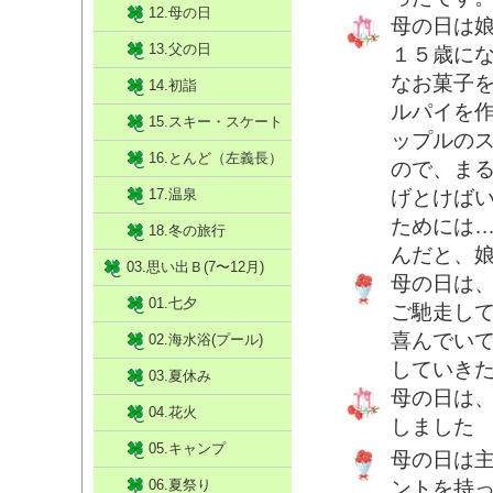
12.母の日
母の日は
13.父の日
１５歳に
なお菓子
14.初詣
ルパイを
15.スキー・スケート
ップルの
16.とんど（左義長）
ので、ま
17.温泉
げとけば
ためには
18.冬の旅行
んだと、
03.思い出Ｂ(7〜12月)
母の日は
01.七夕
ご馳走し
喜んでい
02.海水浴(プール)
していき
03.夏休み
母の日は
04.花火
しました
05.キャンプ
母の日は
06.夏祭り
ントを持