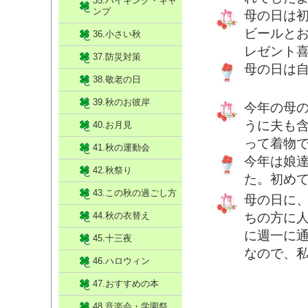
35.ハイキング・キャ
ンプ
母の日は
ビールと
36.小さい秋
レゼント
37.防災対策
母の日は
38.敬老の日
39.秋のお彼岸
今年の母
うに夫も
40.お月見
って着物
41.秋の運動会
今年は娘
42.秋祭り
た。初め
43.この秋の過ごし方
母の日に
44.秋の衣替え
ちの方に
に週一に
45.十三夜
なので、
46.ハロウィン
47.おすすめの本
48.音楽会・学園祭