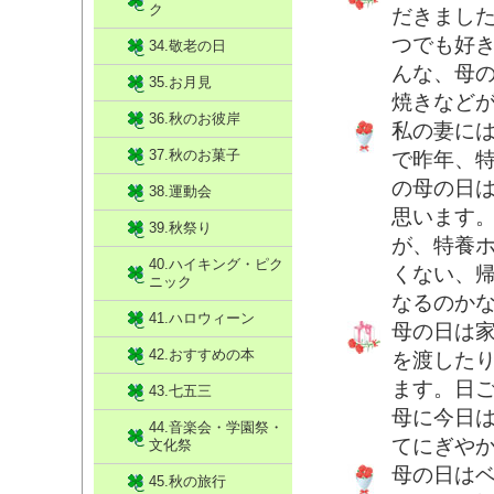
ク
だきまし
つでも好
34.敬老の日
んな、母
35.お月見
焼きなど
36.秋のお彼岸
私の妻に
37.秋のお菓子
で昨年、
の母の日
38.運動会
思います
39.秋祭り
が、特養
40.ハイキング・ピク
くない、
ニック
なるのか
41.ハロウィーン
母の日は
42.おすすめの本
を渡した
ます。日
43.七五三
母に今日
44.音楽会・学園祭・
てにぎや
文化祭
母の日は
45.秋の旅行