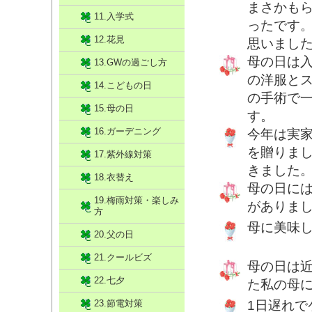
まさかも
11.入学式
ったです
12.花見
思いまし
母の日は入
13.GWの過ごし方
の洋服と
14.こどもの日
の手術で
15.母の日
す。
16.ガーデニング
今年は実
を贈りまし
17.紫外線対策
きました
18.衣替え
母の日に
19.梅雨対策・楽しみ
がありま
方
母に美味
20.父の日
21.クールビズ
母の日は
22.七夕
た私の母
23.節電対策
1日遅れ