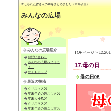
寄せられた皆さんの声をまとめました（本高砂屋）
みんなの広場
みんなの広場紹介
TOPページ
>
12.2
お問い合わせ
みんなの広場へようこ
17.母の日
そ。
サイトマップ
母の日06
最近の投稿
クリスマス05
年末年始の過ごし方06
年末大掃除04
クリスマス04
年末年始の過ごし方05