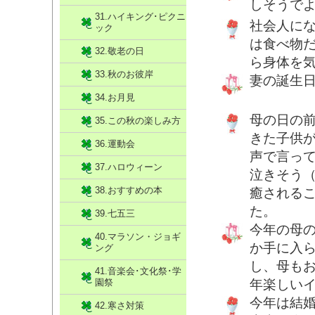
しそうで
31.ハイキング･ピクニ
社会人に
ック
は食べ物
32.敬老の日
ら身体を
33.秋のお彼岸
妻の誕生
34.お月見
母の日の
35.この秋の楽しみ方
きた子供
36.運動会
声で言っ
37.ハロウィーン
泣きそう（
38.おすすめの本
癒される
た。
39.七五三
今年の母
40.マラソン・ジョギ
か手に入
ング
し、母も
41.音楽会･文化祭･学
園祭
年楽しい
今年は結
42.寒さ対策