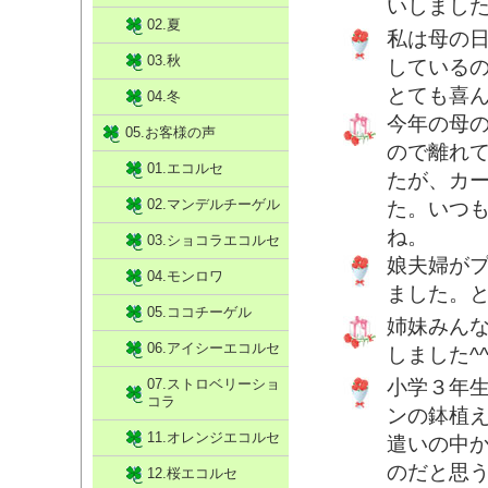
いしまし
02.夏
私は母の
03.秋
している
とても喜
04.冬
今年の母
05.お客様の声
ので離れ
01.エコルセ
たが、カ
02.マンデルチーゲル
た。いつ
ね。
03.ショコラエコルセ
娘夫婦が
04.モンロワ
ました。
05.ココチーゲル
姉妹みん
06.アイシーエコルセ
しました^
07.ストロベリーショ
小学３年
コラ
ンの鉢植
11.オレンジエコルセ
遣いの中
のだと思
12.桜エコルセ