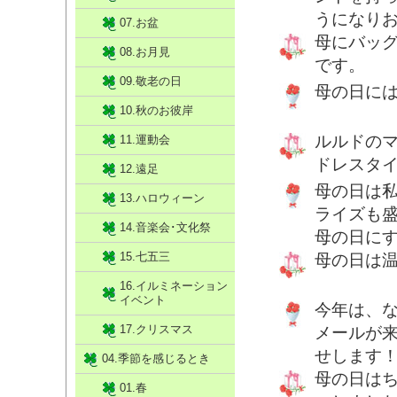
うになり
07.お盆
母にバッ
08.お月見
です。
09.敬老の日
母の日に
10.秋のお彼岸
ルルドの
11.運動会
ドレスタ
12.遠足
母の日は
13.ハロウィーン
ライズも
14.音楽会･文化祭
母の日に
15.七五三
母の日は
16.イルミネーション
イベント
今年は、
17.クリスマス
メールが
せします
04.季節を感じるとき
母の日は
01.春