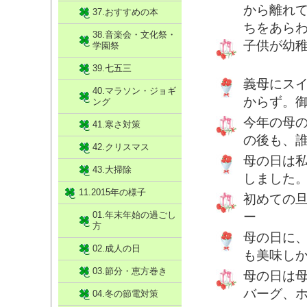
から離れ
37.おすすめの本
ちをあら
38.音楽会・文化祭・
子供が幼
学園祭
39.七五三
義母にス
40.マラソン・ジョギ
からず。
ング
今年の母
41.寒さ対策
の後も、
42.クリスマス
母の日は
43.大掃除
しました
11.2015年の様子
初めての
01.年末年始の過ごし
ー
方
母の日に
02.成人の日
も美味し
03.節分・恵方巻き
母の日は
バーグ、
04.冬の節電対策