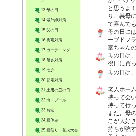
か、ヘア
と思うよ
13.母の日
り、義母
14.紫外線対策
て喜んで
15.父の日
母の日に
ーブドフ
16.梅雨対策
室ちゃんの
17.ガーデニング
母の日は
18.暑さ対策
後日に買
19.七夕
母の日は
20.節電対策
老人ホー
21.土用の丑の日
持って会
22.海・プール
持って行
23.お盆
また。母
24.夏休み
こが大好
持ちが強
25.夏祭り・花火大会