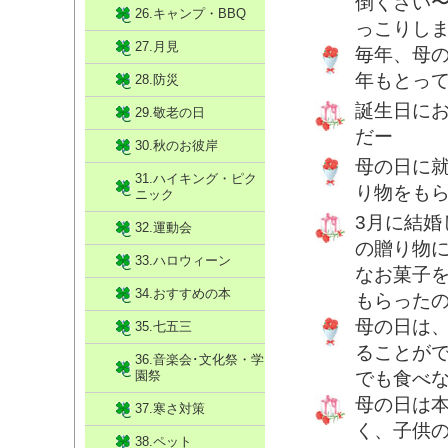
倒くさい
26.キャンプ・BBQ
っこりし
27.月見
毎年、母
年もとっ
28.防災
誕生日に
29.敬老の日
だー
30.秋のお彼岸
母の日に
31.ハイキング・ピク
り物をも
ニック
3月に結婚
32.運動会
の贈り物
33.ハロウィーン
なお菓子
34.おすすめの本
もらった
母の日は
35.七五三
ることが
36.音楽会･文化祭・学
園祭
でも食べ
母の日は
37.寒さ対策
く、子供
38.ペット