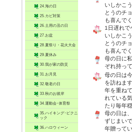
いしかこ
24.海の日
とうのチ
25.カビ対策
も喜んで
26.土用の丑の日
1日遅れ
いしかこ
27.お盆
とうのチ
28.夏祭り・花火大会
も喜んで
29.夏休み
母の日に
30.我が家の防災
ぞれ持っ
31.お月見
母の日は
を訪ねま
32.敬老の日
年を重ね
33.秋のお彼岸
れている
34.運動会･体育祭
たり毎年
母の日は
35.ハイキング･ピクニ
ック
ずじまい
36.ハロウィーン
年贈って