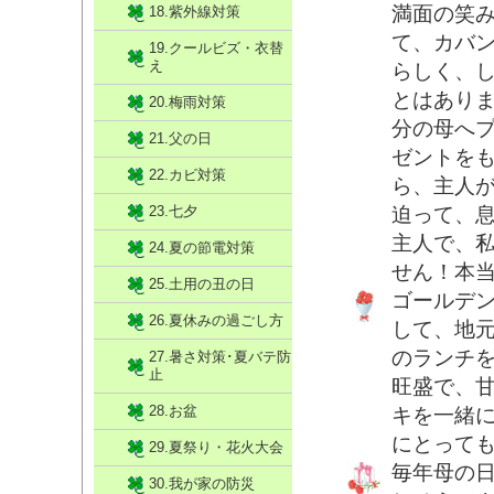
満面の笑
18.紫外線対策
て、カバ
19.クールビズ・衣替
え
らしく、
とはあり
20.梅雨対策
分の母へ
21.父の日
ゼントを
22.カビ対策
ら、主人
23.七夕
迫って、
主人で、
24.夏の節電対策
せん！本
25.土用の丑の日
ゴールデ
26.夏休みの過ごし方
して、地
のランチを
27.暑さ対策･夏バテ防
止
旺盛で、
28.お盆
キを一緒
にとって
29.夏祭り・花火大会
毎年母の
30.我が家の防災