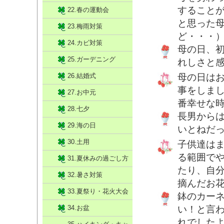
することが
22.春の運動会
と思った
23.梅雨対策
ど・・・
24.カビ対策
母の日、
25.ガーデニング
れしさと
26.結婚式
母の日は
事をしま
27.お中元
番幸せな
28.七夕
長男から
29.海の日
いとねだ
30.土用
子供達は
る範囲で
31.夏休みの過ごし方
たり、自
32.暑さ対策
摘んだお
33.夏祭り・花火大会
鉢のカー
34.お盆
い！と言
れでした