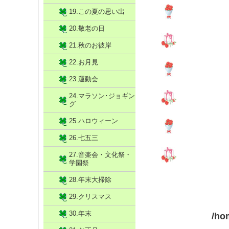
19.この夏の思い出
20.敬老の日
21.秋のお彼岸
22.お月見
23.運動会
24.マラソン･ジョギン
グ
25.ハロウィーン
26.七五三
27.音楽会・文化祭・
学園祭
28.年末大掃除
29.クリスマス
30.年末
/ho