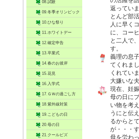
の活躍を
08.試験
返っていま
09.冬季オリンピック
とんど部
10.ひな祭り
人に早く
に、コー
11.ホワイトデー
と二人で
12.確定申告
す。
13.卒業式
義理の息
14.春のお彼岸
てくれま
くれてい
15.花見
大嫌いな
16.入学式
現在、妊
17.ＧＷの過ごし方
母の日に
18.紫外線対策
い物を考
うにと伝
19.こどもの日
るからと
20.母の日
が・・・
21.クールビズ
母を労わ