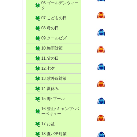
06.ゴールデンウィー
ク
07.こどもの日
08.母の日
09.クールビズ
10.梅雨対策
11.父の日
12.七夕
13.紫外線対策
14.夏休み
15.海･プール
16.登山･キャンプ･バ
ーベキュー
17.お盆
18.夏バテ対策