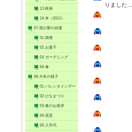
りました
13.映画
14.本（2012）
07.我が家の自慢
01.雑煮
02.お菓子
03.ガーデニング
04.傘
08.今年の様子
01.バレンタインデー
02.ひなまつり
03.春のお彼岸
04.花見
05.入学式