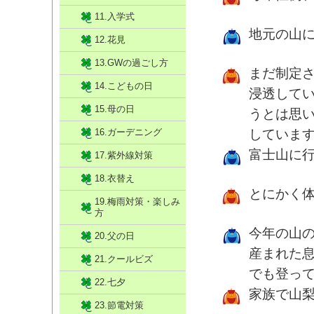
11.入学式
地元の山
12.花見
13.GWの過ごし方
まだ制定
14.こどもの日
浸透して
15.母の日
うとは思
16.ガーデニング
していま
富士山に
17.紫外線対策
18.衣替え
とにかく
19.梅雨対策・楽しみ
方
今年の山
20.父の日
産まれた
21.クールビズ
でも登っ
22.七夕
家族で山
23.節電対策