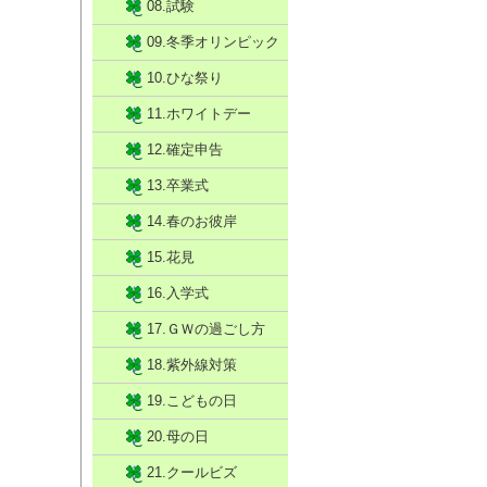
08.試験
09.冬季オリンピック
10.ひな祭り
11.ホワイトデー
12.確定申告
13.卒業式
14.春のお彼岸
15.花見
16.入学式
17.ＧＷの過ごし方
18.紫外線対策
19.こどもの日
20.母の日
21.クールビズ