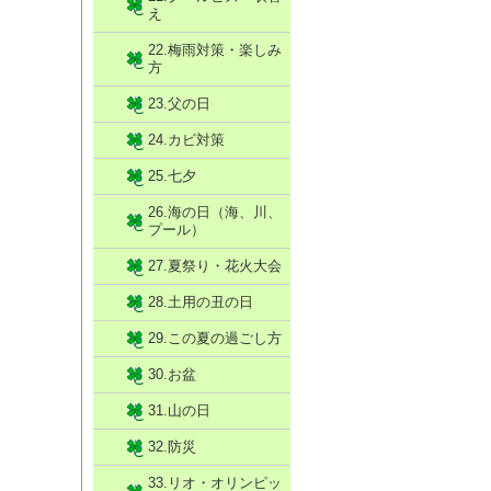
え
22.梅雨対策・楽しみ
方
23.父の日
24.カビ対策
25.七夕
26.海の日（海、川、
プール）
27.夏祭り・花火大会
28.土用の丑の日
29.この夏の過ごし方
30.お盆
31.山の日
32.防災
33.リオ・オリンピッ