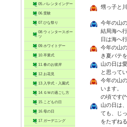
05.バレンタインデー
甥っ子と
06.受験
今年の山
07.ひな祭り
結局海へ
08.ウィンタースポー
ツ
日は海へ
09.ホワイトデー
今年の山
き夏バテ
10.卒業式
山の日は
11.春のお彼岸
と思って
12.お花見
今年の山
13.入学式・入園式
います。
14.ＧＷの過ごし方
の頃です(^
15.こどもの日
山の日は
16.母の日
ても、じ
17.ガーデニング
をたずね