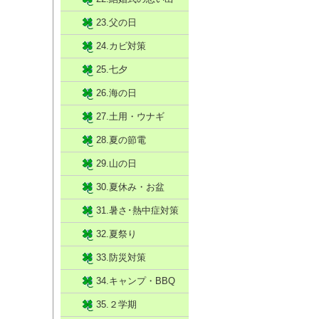
23.父の日
24.カビ対策
25.七夕
26.海の日
27.土用・ウナギ
28.夏の節電
29.山の日
30.夏休み・お盆
31.暑さ･熱中症対策
32.夏祭り
33.防災対策
34.キャンプ・BBQ
35.２学期