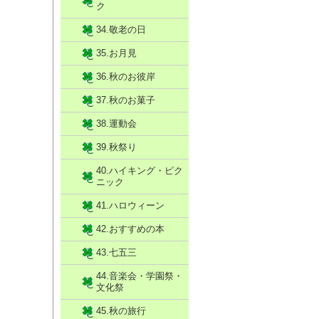
ク
34.敬老の日
35.お月見
36.秋のお彼岸
37.秋のお菓子
38.運動会
39.秋祭り
40.ハイキング・ピク
ニック
41.ハロウィーン
42.おすすめの本
43.七五三
44.音楽会・学園祭・
文化祭
45.秋の旅行