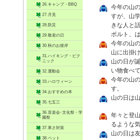
26.キャンプ・BBQ
今年の山
27.月見
すが、山
きな人と
28.防災
ボルト、
29.敬老の日
今年の山
30.秋のお彼岸
山に出掛
31.ハイキング・ピク
山の日が
ニック
い物食べ
32.運動会
今年の山
33.ハロウィーン
す。
34.おすすめの本
山の日は
35.七五三
36.音楽会･文化祭・学
年々と登
園祭
るような
37.寒さ対策
山の日は
38.ペット