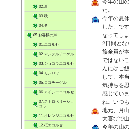
今年の山
02.夏
た。
03.秋
今年の夏休
04.冬
した。です
なってし
05.お客様の声
2日間と
01.エコルセ
族全員が
02.マンデルチーゲル
ではない
03.ショコラエコルセ
んにはご
04.モンロワ
して、本
05.ココチーゲル
気持ちを
06.アイシーエコルセ
感じてい
ね。いつ
07.ストロベリーショ
コラ
地元、月
11.オレンジエコルセ
大喜びで
12.桜エコルセ
今年の山