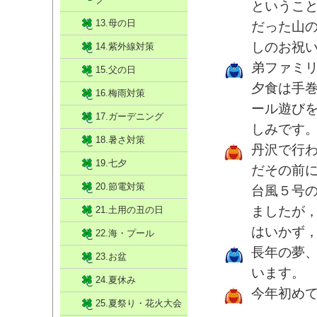
ということ
13.母の日
だった山
しのお祝い
14.紫外線対策
弟ファミ
15.父の日
夕食は手
16.梅雨対策
ール遊び
17.ガーデニング
しみです
18.暑さ対策
丹沢で行
19.七夕
だその前
20.節電対策
台風５号
ましたが
21.土用の丑の日
はいかず
22.海・プール
長年の夢
23.お盆
います。
24.夏休み
今年初め
25.夏祭り・花火大会