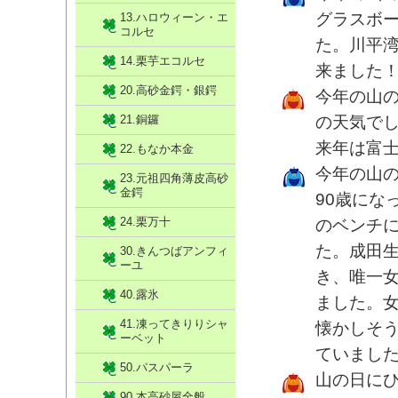
グラスボ
13.ハロウィーン・エ
コルセ
た。川平
14.栗芋エコルセ
来ました
20.高砂金鍔・銀鍔
今年の山
21.銅鑼
の天気で
来年は富
22.もなか本金
今年の山
23.元祖四角薄皮高砂
金鍔
90歳にな
24.栗万十
のベンチ
た。成田生
30.きんつばアンフィ
ーユ
き、唯一
40.露氷
ました。
41.凍ってきりりシャ
懐かしそ
ーベット
ていまし
50.パスパーラ
山の日に
90.本高砂屋全般