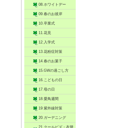
08.ホワイトデー
09.春のお彼岸
10.卒業式
11.花見
12.入学式
13.花粉症対策
14.春のお菓子
15.GWの過ごし方
16.こどもの日
17.母の日
18.愛鳥週間
19.紫外線対策
20.ガーデニング
21.クールビズ・衣替