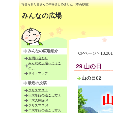
寄せられた皆さんの声をまとめました（本高砂屋）
みんなの広場
みんなの広場紹介
TOPページ
>
13.2
お問い合わせ
みんなの広場へようこ
29.山の日
そ。
サイトマップ
山の日02
最近の投稿
クリスマス05
年末年始の過ごし方06
年末大掃除04
クリスマス04
年末年始の過ごし方05