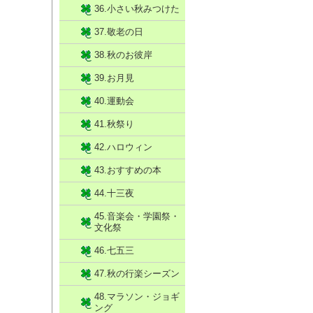
36.小さい秋みつけた
37.敬老の日
38.秋のお彼岸
39.お月見
40.運動会
41.秋祭り
42.ハロウィン
43.おすすめの本
44.十三夜
45.音楽会・学園祭・
文化祭
46.七五三
47.秋の行楽シーズン
48.マラソン・ジョギ
ング