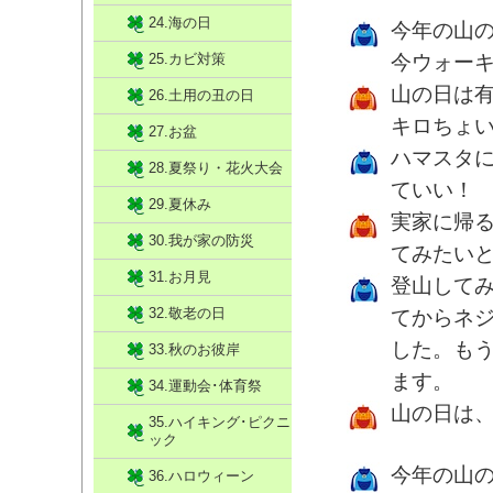
24.海の日
今年の山
25.カビ対策
今ウォー
山の日は有
26.土用の丑の日
キロちょ
27.お盆
ハマスタ
28.夏祭り・花火大会
ていい！
29.夏休み
実家に帰
30.我が家の防災
てみたい
31.お月見
登山して
32.敬老の日
てからネ
した。も
33.秋のお彼岸
ます。
34.運動会･体育祭
山の日は
35.ハイキング･ピクニ
ック
今年の山
36.ハロウィーン