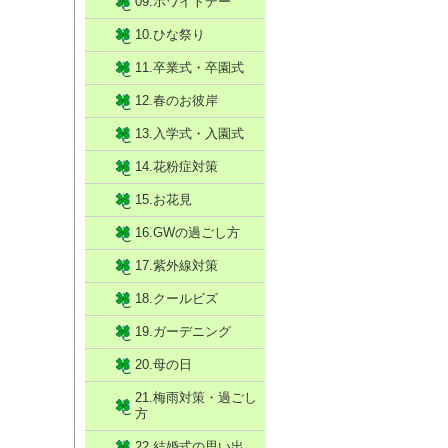
09.ホワイトデー
10.ひな祭り
11.卒業式・卒園式
12.春のお彼岸
13.入学式・入園式
14.花粉症対策
15.お花見
16.GWの過ごし方
17.紫外線対策
18.クールビズ
19.ガーデニング
20.母の日
21.梅雨対策・過ごし
方
22.結婚式の思い出