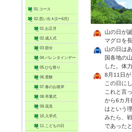
01.コース
02.思い出Ａ(1〜6月)
01.お正月
山の日が
02.成人式
マグロを長
03.節分
山の日は
国各地の
04.バレンタインデー
した。体
05.ひな祭り
8月11日
06.受験
この日に
07.春のお彼岸
これと言
08.卒業式
から6カ月
09.花見
はという
10.入学式
みたら、
であったと
11.こどもの日