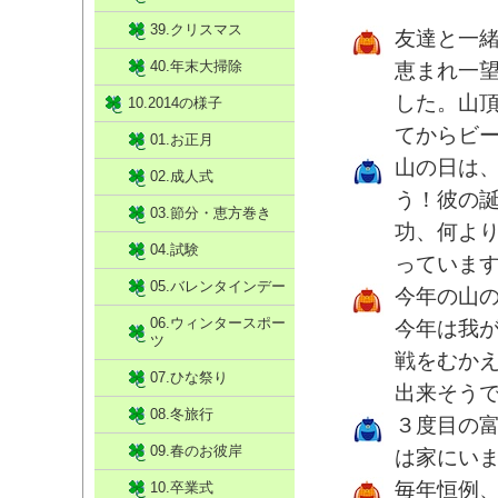
39.クリスマス
友達と一
40.年末大掃除
恵まれ一
した。山
10.2014の様子
てからビ
01.お正月
山の日は
02.成人式
う！彼の
03.節分・恵方巻き
功、何よ
04.試験
っていま
05.バレンタインデー
今年の山
06.ウィンタースポー
今年は我が
ツ
戦をむか
07.ひな祭り
出来そう
08.冬旅行
３度目の
09.春のお彼岸
は家にい
毎年恒例
10.卒業式