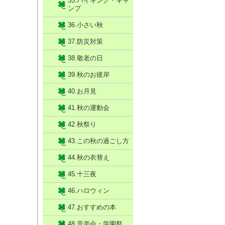
35.ハイキング・キャ
ンプ
36.小さい秋
37.防災対策
38.敬老の日
39.秋のお彼岸
40.お月見
41.秋の運動会
42.秋祭り
43.この秋の過ごし方
44.秋の衣替え
45.十三夜
46.ハロウィン
47.おすすめの本
48.音楽会・学園祭