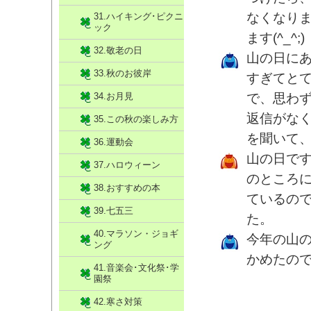
なくなり
31.ハイキング･ピクニ
ック
ます(^_^;)
32.敬老の日
山の日に
33.秋のお彼岸
すぎてと
34.お月見
で、思わず
返信がな
35.この秋の楽しみ方
を聞いて
36.運動会
山の日で
37.ハロウィーン
のところ
38.おすすめの本
ているの
39.七五三
た。
40.マラソン・ジョギ
今年の山
ング
かめたの
41.音楽会･文化祭･学
園祭
42.寒さ対策