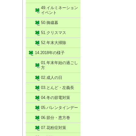
49.イルミネーション
イベント
50.御歳暮
51.クリスマス
52.年末大掃除
14.2018年の様子
01.年末年始の過ごし
方
02.成人の日
03.とんど・左義長
04.冬の節電対策
05.バレンタインデー
06.節分・恵方巻
07.花粉症対策