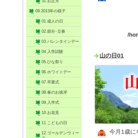
31.お正月
09.2013年の様子
01.成人の日
02.節分･立春
/ho
03.バレンタインデー
04.入学試験
山の日01
05.ひな祭り
06.ホワイトデー
07.卒業式
08.春のお彼岸
09.入学式
10.お花見
11.こどもの日
今月1歳
12.ゴールデンウィー
ク