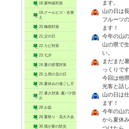
ます。
18.紫外線対策
山の日は
19.クールビズ・衣替
え
フルーツ
20.梅雨対策
ます！
今年の山
21.父の日
山の県で
22.カビ対策
い。
23.七夕
まだまだ
24.夏の節電対策
っくりで
25.土用の丑の日
今回は他
26.夏休みの過ごし方
光客と話
27.暑さ対策･夏バテ防
山の日は
止
ます！
28.お盆
今年の山
29.夏祭り・花火大会
から夏休
30.我が家の防災
つけたら