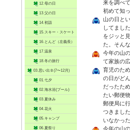
来を調べて
12.母の日
初めて知
13.父の日
山の日と
14.初詣
してました
15.スキー・スケート
をジッと見
16.とんど（左義長）
た。そん
17.温泉
今年の山
て家族の
18.冬の旅行
育児のた
03.思い出Ｂ(7〜12月)
の日がど
01.七夕
だったた
02.海水浴(プール)
たい郵便
03.夏休み
郵便局に
04.花火
つきまし
05.キャンプ
いなかっ
06.夏祭り
今年の山