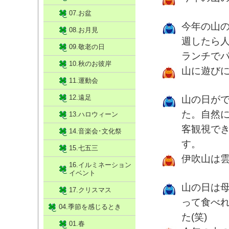
07.お盆
今年の山
08.お月見
週したら
09.敬老の日
ランチで
10.秋のお彼岸
山に遊び
11.運動会
12.遠足
山の日が
た。自然
13.ハロウィーン
客観視で
14.音楽会･文化祭
す。
15.七五三
伊吹山は
16.イルミネーション
イベント
山の日は
17.クリスマス
って食べ
04.季節を感じるとき
た(笑)
01.春