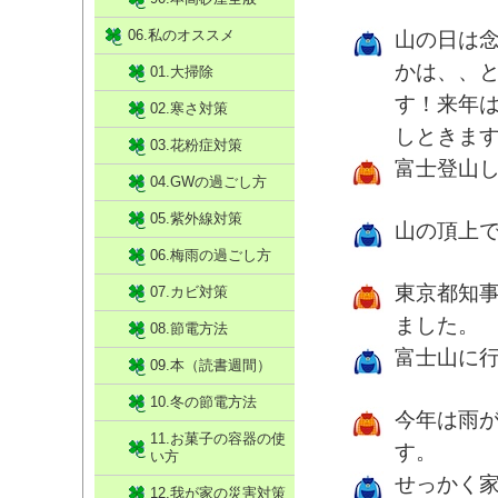
06.私のオススメ
山の日は
かは、、
01.大掃除
す！来年
02.寒さ対策
しときま
03.花粉症対策
富士登山
04.GWの過ごし方
05.紫外線対策
山の頂上
06.梅雨の過ごし方
東京都知
07.カビ対策
ました。
08.節電方法
富士山に
09.本（読書週間）
10.冬の節電方法
今年は雨
11.お菓子の容器の使
す。
い方
せっかく
12.我が家の災害対策