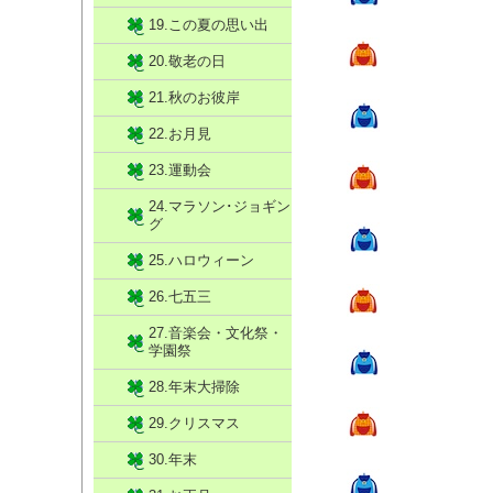
19.この夏の思い出
20.敬老の日
21.秋のお彼岸
22.お月見
23.運動会
24.マラソン･ジョギン
グ
25.ハロウィーン
26.七五三
27.音楽会・文化祭・
学園祭
28.年末大掃除
29.クリスマス
30.年末