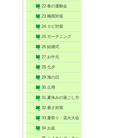
22.春の運動会
23.梅雨対策
24.カビ対策
25.ガーデニング
26.結婚式
27.お中元
28.七夕
29.海の日
30.土用
31.夏休みの過ごし方
32.暑さ対策
33.夏祭り・花火大会
34.お盆