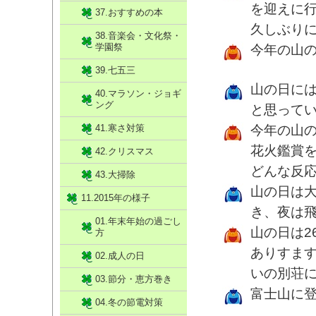
を迎えに
37.おすすめの本
久しぶり
38.音楽会・文化祭・
学園祭
今年の山
39.七五三
山の日に
40.マラソン・ジョギ
ング
と思って
41.寒さ対策
今年の山
花火鑑賞
42.クリスマス
どんな反
43.大掃除
山の日は
11.2015年の様子
き、夜は
01.年末年始の過ごし
山の日は2
方
ありすま
02.成人の日
いの別荘に
03.節分・恵方巻き
富士山に
04.冬の節電対策