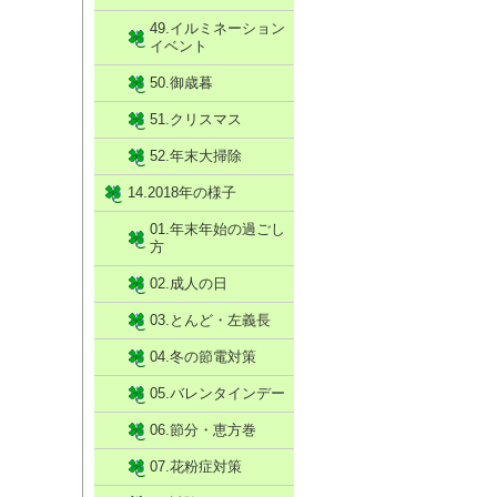
49.イルミネーション
イベント
50.御歳暮
51.クリスマス
52.年末大掃除
14.2018年の様子
01.年末年始の過ごし
方
02.成人の日
03.とんど・左義長
04.冬の節電対策
05.バレンタインデー
06.節分・恵方巻
07.花粉症対策