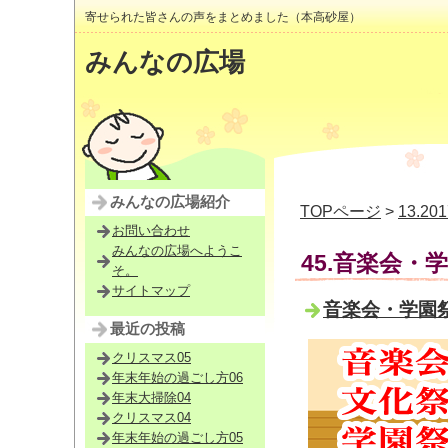
寄せられた皆さんの声をまとめました（本高砂屋）
みんなの広場
みんなの広場紹介
TOPページ
>
13.2
お問い合わせ
みんなの広場へようこ
45.音楽会・
そ。
サイトマップ
音楽会・学園祭
最近の投稿
クリスマス05
年末年始の過ごし方06
年末大掃除04
クリスマス04
年末年始の過ごし方05