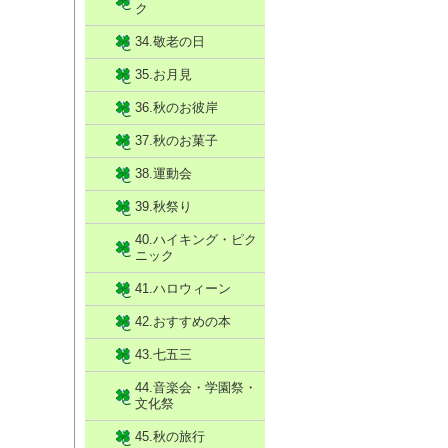
ク
34.敬老の日
35.お月見
36.秋のお彼岸
37.秋のお菓子
38.運動会
39.秋祭り
40.ハイキング・ピク
ニック
41.ハロウィーン
42.おすすめの本
43.七五三
44.音楽会・学園祭・
文化祭
45.秋の旅行