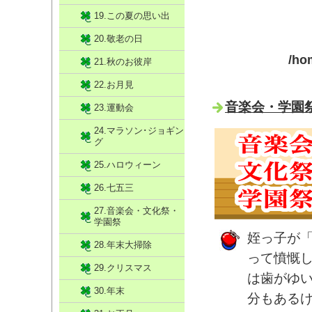
19.この夏の思い出
20.敬老の日
/ho
21.秋のお彼岸
22.お月見
音楽会・学園祭
23.運動会
24.マラソン･ジョギン
グ
25.ハロウィーン
26.七五三
27.音楽会・文化祭・
学園祭
姪っ子が
28.年末大掃除
って憤慨
29.クリスマス
は歯がゆ
30.年末
分もある