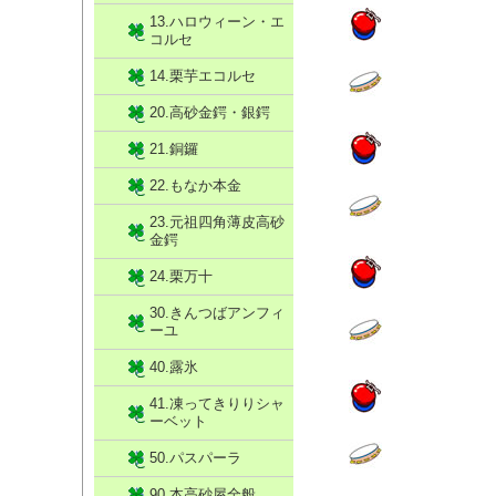
13.ハロウィーン・エ
コルセ
14.栗芋エコルセ
20.高砂金鍔・銀鍔
21.銅鑼
22.もなか本金
23.元祖四角薄皮高砂
金鍔
24.栗万十
30.きんつばアンフィ
ーユ
40.露氷
41.凍ってきりりシャ
ーベット
50.パスパーラ
90.本高砂屋全般