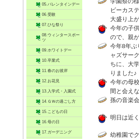
学園祭の
05.バレンタインデー
ビーカス
06.受験
大盛り上
07.ひな祭り
今年の子
08.ウィンタースポー
ので、親
ツ
今年8年
09.ホワイトデー
ャズサー
10.卒業式
ちに、大
11.春のお彼岸
りました♪
12.お花見
今年の母
間と会え
13.入学式・入園式
孫の音楽
14.ＧＷの過ごし方
15.こどもの日
明日は近
16.母の日
17.ガーデニング
幼稚園で