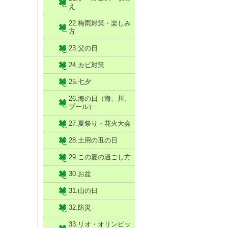
え
22.梅雨対策・楽しみ
方
23.父の日
24.カビ対策
25.七夕
26.海の日（海、川、
プール）
27.夏祭り・花火大会
28.土用の丑の日
29.この夏の過ごし方
30.お盆
31.山の日
32.防災
33.リオ・オリンピッ