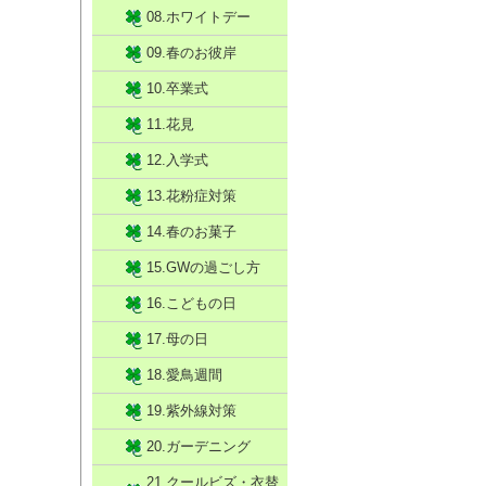
08.ホワイトデー
09.春のお彼岸
10.卒業式
11.花見
12.入学式
13.花粉症対策
14.春のお菓子
15.GWの過ごし方
16.こどもの日
17.母の日
18.愛鳥週間
19.紫外線対策
20.ガーデニング
21.クールビズ・衣替