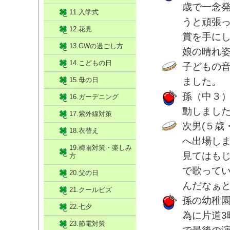
歳で一念
11.入学式
うと頑張
12.花見
賞を手に
13.GWの過ごし方
娘の晴れ
14.こどもの日
子どもの
15.母の日
ました。
孫（中３
16.ガーデニング
動しまし
17.紫外線対策
次男(５歳
18.衣替え
へ出場し
19.梅雨対策・楽しみ
見てはも
方
で歌って
20.父の日
んだなぁ
21.クールビズ
孫の幼稚園
22.七夕
為に片道
23.節電対策