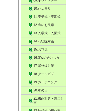
09.ホワイトデー
10.ひな祭り
11.卒業式・卒園式
12.春のお彼岸
13.入学式・入園式
14.花粉症対策
15.お花見
16.GWの過ごし方
17.紫外線対策
18.クールビズ
19.ガーデニング
20.母の日
21.梅雨対策・過ごし
方
22.結婚式の思い出