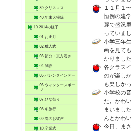
１１月１
39.クリスマス
恒例の建
40.年末大掃除
麗で盛況
10.2014の様子
っていま
01.お正月
小学三年
02.成人式
画を見て
03.節分・恵方巻き
かりまし
04.試験
各クラス
のが楽し
05.バレンタインデー
も楽しか
06.ウィンタースポー
ツ
小学校の
07.ひな祭り
た。かわ
まいまし
08.冬旅行
んとかわ
09.春のお彼岸
今日、まさ
10.卒業式