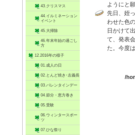
ようにと
43.クリスマス
先日、姪
44.イルミネーション
イベント
わせた色
日かけて
45.大掃除
て、発表
46.年末年始の過ごし
方
た。今度
12.2016年の様子
01.成人の日
02.とんど焼き･左義長
/ho
03.バレンタインデー
04.節分・恵方巻き
05.受験
06.ウィンタースポー
ツ
07.ひな祭り