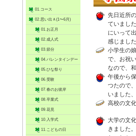
01.コース
先日近所
02.思い出Ａ(1〜6月)
ていまし
01.お正月
にいって
02.成人式
感じまし
03.節分
小学生の
で、お祝
04.バレンタインデー
なので、
05.ひな祭り
午後から保
06.受験
つたので
07.春のお彼岸
いました
08.卒業式
高校の文
09.花見
大学の文
10.入学式
きました
11.こどもの日