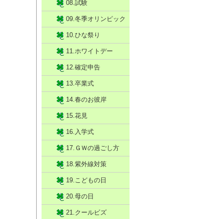
08.試験
09.冬季オリンピック
10.ひな祭り
11.ホワイトデー
12.確定申告
13.卒業式
14.春のお彼岸
15.花見
16.入学式
17.ＧＷの過ごし方
18.紫外線対策
19.こどもの日
20.母の日
21.クールビズ