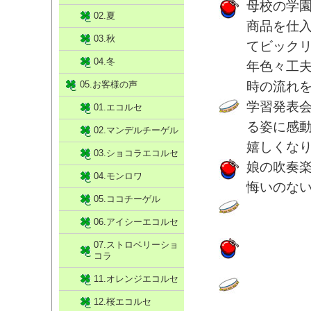
母校の学
02.夏
商品を仕
03.秋
てビック
04.冬
年色々工
05.お客様の声
時の流れ
学習発表
01.エコルセ
る姿に感
02.マンデルチーゲル
嬉しくなりま
03.ショコラエコルセ
娘の吹奏
04.モンロワ
悔いのな
05.ココチーゲル
06.アイシーエコルセ
07.ストロベリーショ
コラ
11.オレンジエコルセ
12.桜エコルセ