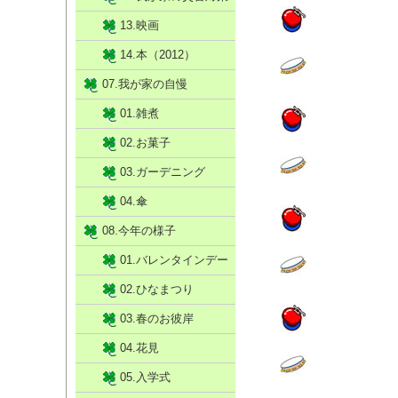
13.映画
14.本（2012）
07.我が家の自慢
01.雑煮
02.お菓子
03.ガーデニング
04.傘
08.今年の様子
01.バレンタインデー
02.ひなまつり
03.春のお彼岸
04.花見
05.入学式