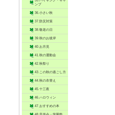
35.ハイキング・キャ
ンプ
36.小さい秋
37.防災対策
38.敬老の日
39.秋のお彼岸
40.お月見
41.秋の運動会
42.秋祭り
43.この秋の過ごし方
44.秋の衣替え
45.十三夜
46.ハロウィン
47.おすすめの本
48.音楽会・学園祭