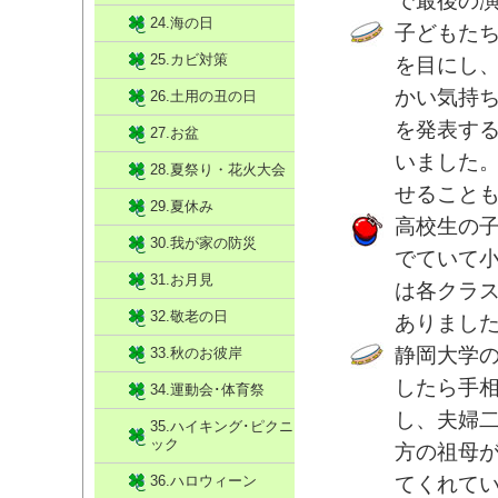
で最後の
24.海の日
子どもた
25.カビ対策
を目にし
かい気持
26.土用の丑の日
を発表す
27.お盆
いました
28.夏祭り・花火大会
せること
29.夏休み
高校生の
30.我が家の防災
でていて
31.お月見
は各クラ
32.敬老の日
ありまし
静岡大学
33.秋のお彼岸
したら手
34.運動会･体育祭
し、夫婦
35.ハイキング･ピクニ
ック
方の祖母
36.ハロウィーン
てくれて