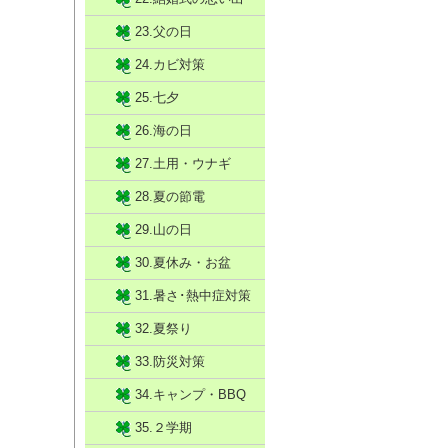
23.父の日
24.カビ対策
25.七夕
26.海の日
27.土用・ウナギ
28.夏の節電
29.山の日
30.夏休み・お盆
31.暑さ･熱中症対策
32.夏祭り
33.防災対策
34.キャンプ・BBQ
35.２学期