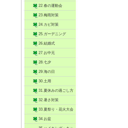
22.春の運動会
23.梅雨対策
24.カビ対策
25.ガーデニング
26.結婚式
27.お中元
28.七夕
29.海の日
30.土用
31.夏休みの過ごし方
32.暑さ対策
33.夏祭り・花火大会
34.お盆