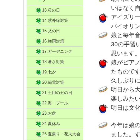
いはなく
13.母の日
アイズリ
14.紫外線対策
バイオリ
15.父の日
娘と毎年
16.梅雨対策
30の手習
17.ガーデニング
思います
娘がピア
18.暑さ対策
たもので
19.七夕
久しぶり
20.節電対策
明日から
21.土用の丑の日
楽しみた
22.海・プール
明日は文
23.お盆
24.夏休み
今年は娘
ました。
25.夏祭り・花火大会