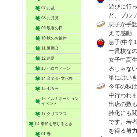
遊びに行
07.お盆
ど、ブルゾ
08.お月見
息子が手
09.敬老の日
えて感動
10.秋のお彼岸
息子(中学
11.運動会
一貫校な
12.遠足
女子中高
るじゃな
13.ハロウィーン
単にはい
14.音楽会･文化祭
今年の秋
15.七五三
中行われ
16.イルミネーション
出店の数
イベント
齢化にも
17.クリスマス
です。若
04.季節を感じるとき
を得る努
01.春