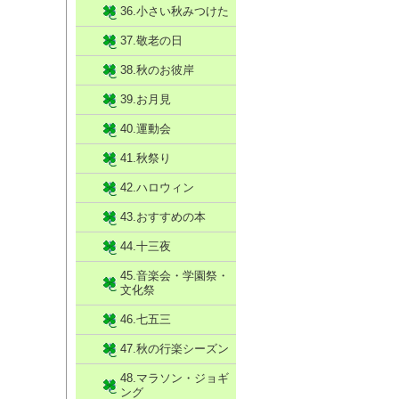
36.小さい秋みつけた
37.敬老の日
38.秋のお彼岸
39.お月見
40.運動会
41.秋祭り
42.ハロウィン
43.おすすめの本
44.十三夜
45.音楽会・学園祭・
文化祭
46.七五三
47.秋の行楽シーズン
48.マラソン・ジョギ
ング