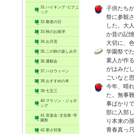
31.ハイキング･ピクニ
子供たち
ック
祭に参観
32.敬老の日
した。大
33.秋のお彼岸
か昔の記
34.お月見
大切に、
学園祭で
35.この秋の楽しみ方
素人が作
36.運動会
がはみだ
37.ハロウィーン
ごいなと
38.おすすめの本
今年、晴
39.七五三
た。無事
40.マラソン・ジョギ
事ばかり
ング
部に入部
41.音楽会･文化祭･学
園祭
り本来の
青春真っ
42.寒さ対策