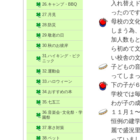
入れ替え
26.キャンプ・BBQ
ったので
27.月見
母校の文
28.防災
しまう為
29.敬老の日
加人数も
30.秋のお彼岸
ら初めて
31.ハイキング・ピク
い校舎の
ニック
子どもの
32.運動会
ってしまっ
33.ハロウィーン
下の子が
34.おすすめの本
学校では
35.七五三
わが子の
１１月１
36.音楽会･文化祭・学
園祭
恒例の建
37.寒さ対策
麗で盛況
38.ペット
っていま