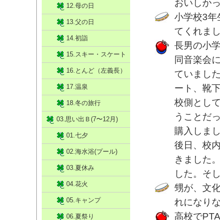
おいしか
12.母の日
小学校3
13.父の日
てくれまし
14.初詣
長男の小
15.スキー・スケート
同音楽会
16.とんど（左義長）
ていまし
17.温泉
ート、靴
校側とし
18.冬の旅行
うことだ
03.思い出Ｂ(7〜12月)
購入しま
01.七夕
後日、校
02.海水浴(プール)
きました
03.夏休み
した。そ
04.花火
甥が、文
05.キャンプ
れになり
高校でPT
06.夏祭り