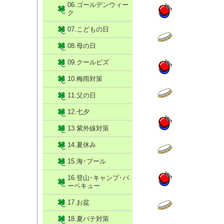
06.ゴールデンウィー
ク
07.こどもの日
08.母の日
09.クールビズ
10.梅雨対策
11.父の日
12.七夕
13.紫外線対策
14.夏休み
15.海･プール
16.登山･キャンプ･バ
ーベキュー
17.お盆
18.夏バテ対策