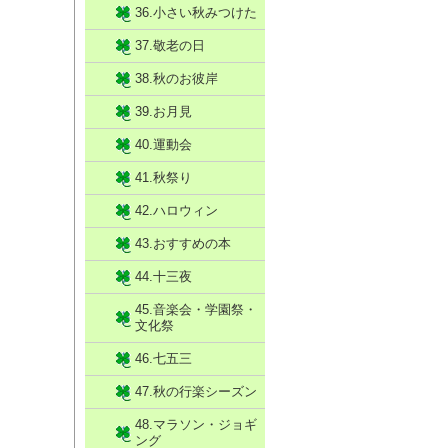
36.小さい秋みつけた
37.敬老の日
38.秋のお彼岸
39.お月見
40.運動会
41.秋祭り
42.ハロウィン
43.おすすめの本
44.十三夜
45.音楽会・学園祭・
文化祭
46.七五三
47.秋の行楽シーズン
48.マラソン・ジョギ
ング