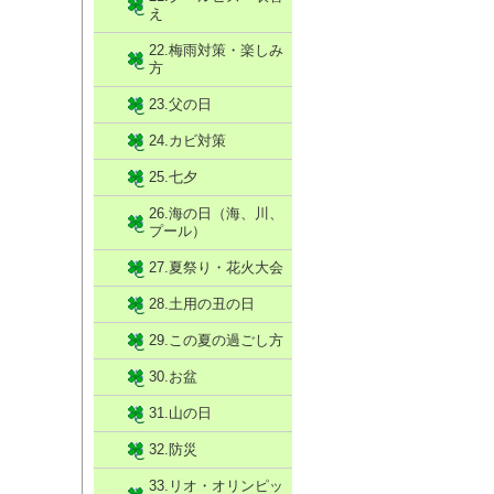
え
22.梅雨対策・楽しみ
方
23.父の日
24.カビ対策
25.七夕
26.海の日（海、川、
プール）
27.夏祭り・花火大会
28.土用の丑の日
29.この夏の過ごし方
30.お盆
31.山の日
32.防災
33.リオ・オリンピッ