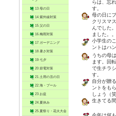
らは、忘
す。
13.母の日
母の日に
14.紫外線対策
クリスマ
15.父の日
んでした
ました。
16.梅雨対策
小学生の
17.ガーデニング
ントはハ
18.暑さ対策
うちの母
19.七夕
ます。回
で生チラ
20.節電対策
す。
21.土用の丑の日
自分が贈
22.海・プール
ントをも
しょう（
23.お盆
生きてる
24.夏休み
25.夏祭り・花火大会
今年は何