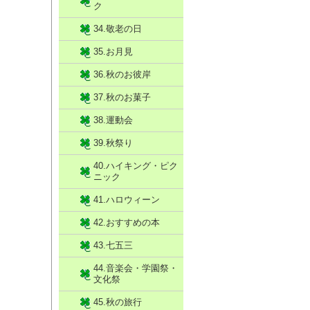
ク
34.敬老の日
35.お月見
36.秋のお彼岸
37.秋のお菓子
38.運動会
39.秋祭り
40.ハイキング・ピク
ニック
41.ハロウィーン
42.おすすめの本
43.七五三
44.音楽会・学園祭・
文化祭
45.秋の旅行