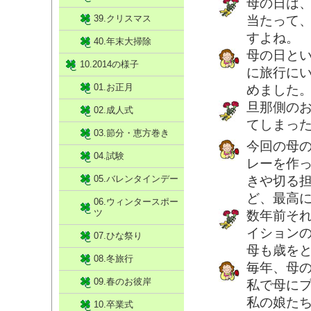
母の日は
39.クリスマス
当たって
すよね。
40.年末大掃除
母の日と
10.2014の様子
に旅行に
01.お正月
めました
旦那側の
02.成人式
てしまっ
03.節分・恵方巻き
今回の母
04.試験
レーを作
05.バレンタインデー
きや切る
ど、最高
06.ウィンタースポー
ツ
数年前そ
イション
07.ひな祭り
母も歳を
08.冬旅行
毎年、母
09.春のお彼岸
私で母に
私の娘た
10.卒業式