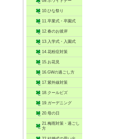
09.ホワイトデー
10.ひな祭り
11.卒業式・卒園式
12.春のお彼岸
13.入学式・入園式
14.花粉症対策
15.お花見
16.GWの過ごし方
17.紫外線対策
18.クールビズ
19.ガーデニング
20.母の日
21.梅雨対策・過ごし
方
22.結婚式の思い出