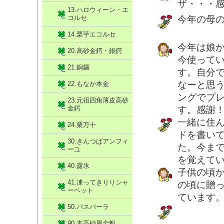
ザ・・・
13.ハロウィーン・エ
コルセ
今年の母
14.栗芋エコルセ
今年は娘
20.高砂金鍔・銀鍔
今使って
21.銅鑼
す。自分
なーと思
22.もなか本金
ングでプ
23.元祖四角薄皮高砂
金鍔
す。感謝
一緒に住
24.栗万十
ドを書い
30.きんつばアンフィ
た。今ま
ーユ
を覚えて
40.露氷
子供の頃
41.凍ってきりりシャ
の頃に贈
ーベット
ています
50.パスパーラ
90.本高砂屋全般