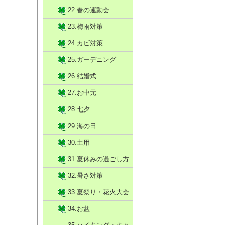
22.春の運動会
23.梅雨対策
24.カビ対策
25.ガーデニング
26.結婚式
27.お中元
28.七夕
29.海の日
30.土用
31.夏休みの過ごし方
32.暑さ対策
33.夏祭り・花火大会
34.お盆