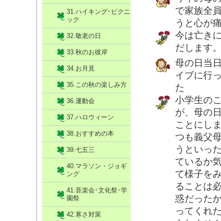
で家族全
31.ハイキング･ピクニ
ック
うと心が
今は亡き
32.敬老の日
だします
33.秋のお彼岸
母の日当
34.お月見
イブに行
35.この秋の楽しみ方
た
小学生の
36.運動会
が、母の
37.ハロウィーン
ことにし
38.おすすめの本
つも義父
うといっ
39.七五三
ているか
40.マラソン・ジョギ
て様子を
ング
ることは
41.音楽会･文化祭･学
惑だった
園祭
ってくれ
42.寒さ対策