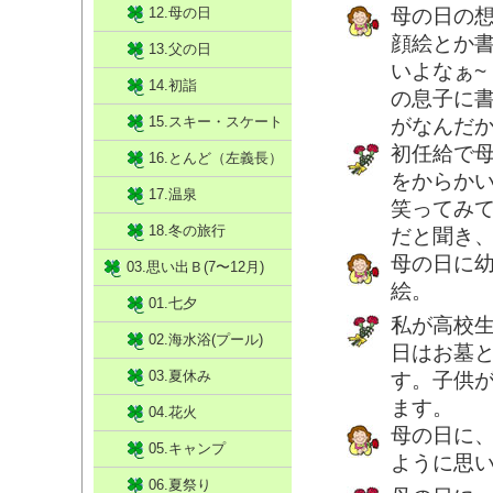
12.母の日
母の日の
顔絵とか書
13.父の日
いよなぁ~
14.初詣
の息子に
15.スキー・スケート
がなんだ
初任給で
16.とんど（左義長）
をからか
17.温泉
笑ってみ
18.冬の旅行
だと聞き
母の日に
03.思い出Ｂ(7〜12月)
絵。
01.七夕
私が高校
02.海水浴(プール)
日はお墓
03.夏休み
す。子供
ます。
04.花火
母の日に
05.キャンプ
ように思
06.夏祭り