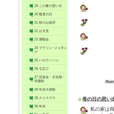
19.この夏の思い出
20.敬老の日
21.秋のお彼岸
22.お月見
23.運動会
24.マラソン･ジョギン
グ
25.ハロウィーン
26.七五三
27.音楽会・文化祭・
学園祭
/ho
28.年末大掃除
29.クリスマス
母の日の思い出
30.年末
私の家は