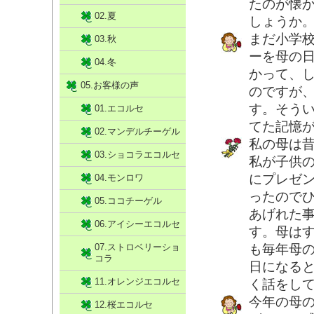
たのが懐
02.夏
しょうか
まだ小学
03.秋
ーを母の
04.冬
かって、
05.お客様の声
のですが
す。そう
01.エコルセ
てた記憶
02.マンデルチーゲル
私の母は
03.ショコラエコルセ
私が子供
にプレゼ
04.モンロワ
ったので
05.ココチーゲル
あげれた
06.アイシーエコルセ
す。母は
07.ストロベリーショ
も毎年母
コラ
日になる
11.オレンジエコルセ
く話をし
今年の母
12.桜エコルセ