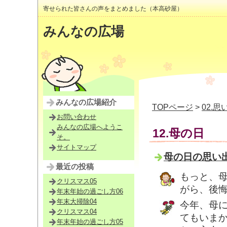
寄せられた皆さんの声をまとめました（本高砂屋）
みんなの広場
みんなの広場紹介
TOPページ
>
02.思
お問い合わせ
みんなの広場へようこ
12.母の日
そ。
サイトマップ
母の日の思い出
最近の投稿
もっと、
クリスマス05
がら、後
年末年始の過ごし方06
年末大掃除04
今年、母
クリスマス04
てもいま
年末年始の過ごし方05