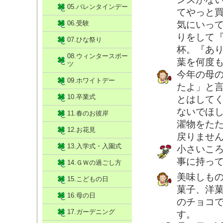
05.バレンタインデー
てやっと
06.受験
気にいっ
りをして
07.ひな祭り
杯。『あ
08.ウィンタースポー
葉を何度
ツ
今年の母
09.ホワイトデー
たよ」と
10.卒業式
とはして
ないでほ
11.春のお彼岸
濯物をた
12.お花見
戻りませ
13.入学式・入園式
小さいこ
事に持っ
14.ＧＷの過ごし方
美味しも
15.こどもの日
菓子、洋
16.母の日
のチョコ
17.ガーデニング
す。