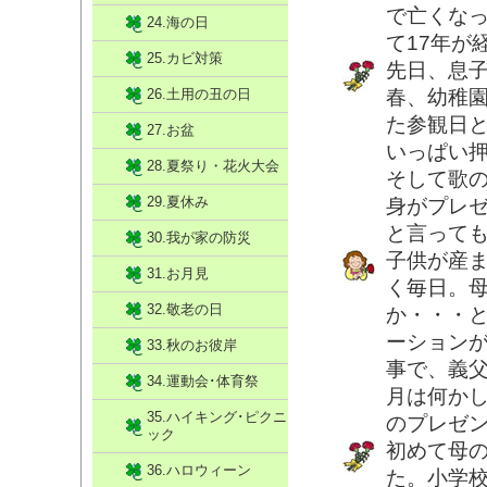
で亡くな
24.海の日
て17年が
25.カビ対策
先日、息
26.土用の丑の日
春、幼稚
た参観日
27.お盆
いっぱい
28.夏祭り・花火大会
そして歌
29.夏休み
身がプレ
と言って
30.我が家の防災
子供が産
31.お月見
く毎日。
32.敬老の日
か・・・
ーション
33.秋のお彼岸
事で、義
34.運動会･体育祭
月は何か
35.ハイキング･ピクニ
のプレゼ
ック
初めて母
36.ハロウィーン
た。小学