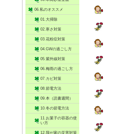
06.私のオススメ
01.大掃除
02.寒さ対策
03.花粉症対策
04.GWの過ごし方
05.紫外線対策
06.梅雨の過ごし方
07.カビ対策
08.節電方法
09.本（読書週間）
10.冬の節電方法
11.お菓子の容器の使
い方
12.我が家の災害対策