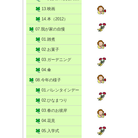
13.映画
14.本（2012）
07.我が家の自慢
01.雑煮
02.お菓子
03.ガーデニング
04.傘
08.今年の様子
01.バレンタインデー
02.ひなまつり
03.春のお彼岸
04.花見
05.入学式