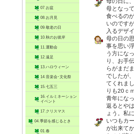
母の日に
07.お盆
母となっ
食べるの
08.お月見
いのです
09.敬老の日
入るデザ
10.秋のお彼岸
母の日の
事を思い
11.運動会
う方にな
12.遠足
り、お手
13.ハロウィーン
らがまだ
でしたが
14.音楽会･文化祭
てくれま
15.七五三
りも20ｃ
16.イルミネーション
青年にな
イベント
返るとや
17.クリスマス
ょう。私
いつもカ
04.季節を感じるとき
が出来て
01.春