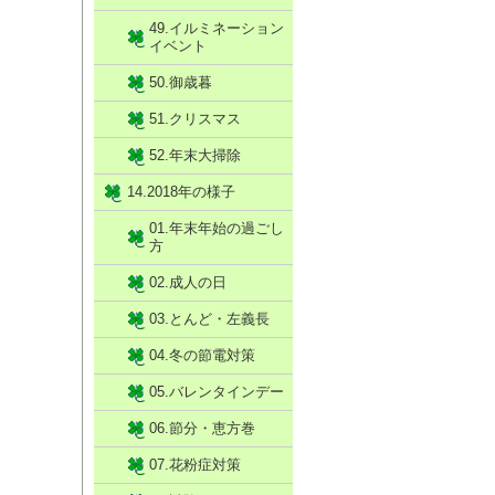
49.イルミネーション
イベント
50.御歳暮
51.クリスマス
52.年末大掃除
14.2018年の様子
01.年末年始の過ごし
方
02.成人の日
03.とんど・左義長
04.冬の節電対策
05.バレンタインデー
06.節分・恵方巻
07.花粉症対策