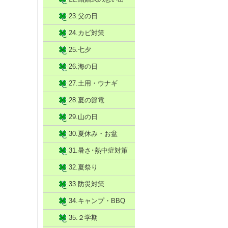
23.父の日
24.カビ対策
25.七夕
26.海の日
27.土用・ウナギ
28.夏の節電
29.山の日
30.夏休み・お盆
31.暑さ･熱中症対策
32.夏祭り
33.防災対策
34.キャンプ・BBQ
35.２学期