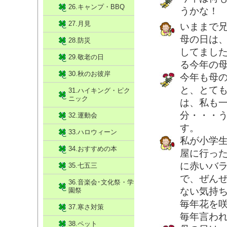
26.キャンプ・BBQ
うかな！
27.月見
いままで
母の日は
28.防災
してまし
29.敬老の日
る今年の
30.秋のお彼岸
今年も母
と、とて
31.ハイキング・ピク
ニック
は、私も
分・・・
32.運動会
す。
33.ハロウィーン
私が小学
34.おすすめの本
屋に行っ
に赤いバ
35.七五三
で、ぜん
36.音楽会･文化祭・学
ない気持
園祭
毎年花を
37.寒さ対策
毎年言わ
38.ペット