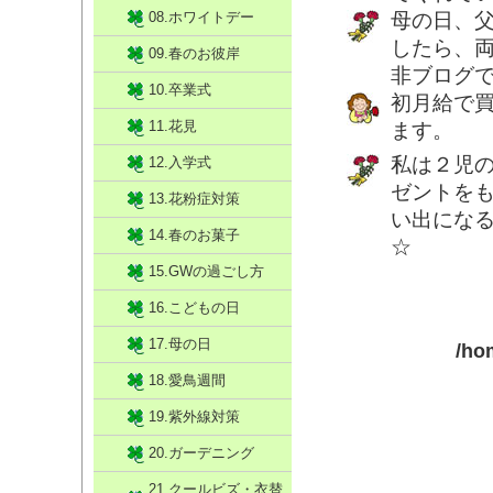
08.ホワイトデー
母の日、
したら、
09.春のお彼岸
非ブログ
10.卒業式
初月給で
11.花見
ます。
私は２児
12.入学式
ゼントを
13.花粉症対策
い出にな
14.春のお菓子
☆
15.GWの過ごし方
16.こどもの日
17.母の日
/ho
18.愛鳥週間
19.紫外線対策
20.ガーデニング
21.クールビズ・衣替