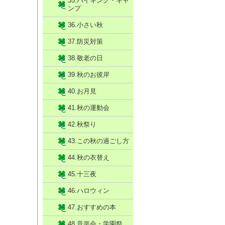
35.ハイキング・キャ
ンプ
36.小さい秋
37.防災対策
38.敬老の日
39.秋のお彼岸
40.お月見
41.秋の運動会
42.秋祭り
43.この秋の過ごし方
44.秋の衣替え
45.十三夜
46.ハロウィン
47.おすすめの本
48.音楽会・学園祭