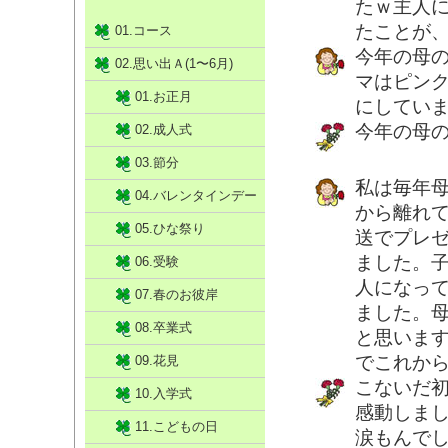
たｗ主人
たことが
01.コース
今年の母
02.思い出Ａ(1〜6月)
マはピン
01.お正月
にしてい
今年の母
02.成人式
03.節分
私は毎年
04.バレンタインデー
から離れ
05.ひな祭り
送でプレ
ました。
06.受験
人になっ
07.春のお彼岸
ました。
08.卒業式
と思いま
でこれか
09.花見
こないだ
10.入学式
感動しま
11.こどもの日
涙もんで