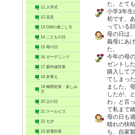
た。とて
11.入学式
小学3年
12.花見
初です。
っている
13.GWの過ごし方
母の日は
14.こどもの日
義母にあ
15.母の日
た。
今年の母
16.ガーデニング
ゼントし
17.紫外線対策
購入して
18.衣替え
てしまっ
ました。
19.梅雨対策・楽しみ
方
したが、
わ」と言
20.父の日
て私まで
21.クールビズ
母の日も過
22.七夕
晴れの快
ち、自家
23.節電対策