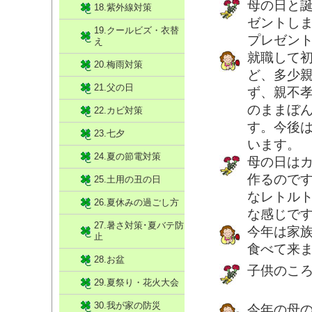
母の日と
18.紫外線対策
ゼントし
19.クールビズ・衣替
プレゼン
え
就職して
20.梅雨対策
ど、多少
21.父の日
ず、親不
のままぼ
22.カビ対策
す。今後
23.七夕
います。
24.夏の節電対策
母の日は
作るので
25.土用の丑の日
なレトル
26.夏休みの過ごし方
な感じで
27.暑さ対策･夏バテ防
今年は家
止
食べて来
28.お盆
子供のこ
29.夏祭り・花火大会
30.我が家の防災
今年の母