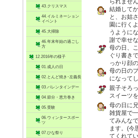
られませ
43.クリスマス
結婚して
と、お姑
44.イルミネーション
イベント
園に行く
45.大掃除
うように
謝で幸せ
46.年末年始の過ごし
方
母の日、
ぐり書き
12.2016年の様子
っかり顔
01.成人の日
母の日の
02.とんど焼き･左義長
になって
03.バレンタインデー
親子そろ
スイーツを
04.節分・恵方巻き
母の日に
05.受験
雑貨屋で
06.ウィンタースポー
てみんな
ツ
ます。(今
07.ひな祭り
てくれて