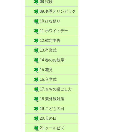
08.試験
09.冬季オリンピック
10.ひな祭り
11.ホワイトデー
12.確定申告
13.卒業式
14.春のお彼岸
15.花見
16.入学式
17.ＧＷの過ごし方
18.紫外線対策
19.こどもの日
20.母の日
21.クールビズ