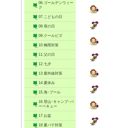
06.ゴールデンウィー
ク
07.こどもの日
08.母の日
09.クールビズ
10.梅雨対策
11.父の日
12.七夕
13.紫外線対策
14.夏休み
15.海･プール
16.登山･キャンプ･バ
ーベキュー
17.お盆
18.夏バテ対策