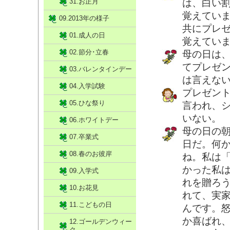
31.お正月
は、白い
覚えてい
09.2013年の様子
共にプレ
01.成人の日
覚えてい
02.節分･立春
母の日は
てプレゼ
03.バレンタインデー
は言えな
04.入学試験
プレゼン
05.ひな祭り
言われ、
いない。
06.ホワイトデー
母の日の
07.卒業式
日だ。何
08.春のお彼岸
ね。私は
かった私
09.入学式
れを贈ろ
10.お花見
れて、実
11.こどもの日
んです。
か喜ばれ
12.ゴールデンウィー
ク