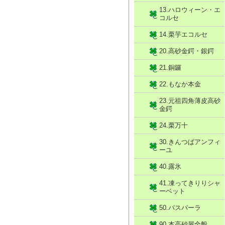
13.ハロウィーン・エ
コルセ
14.栗芋エコルセ
20.高砂金鍔・銀鍔
21.銅鑼
22.もなか本金
23.元祖四角薄皮高砂
金鍔
24.栗万十
30.きんつばアンフィ
ーユ
40.露氷
41.凍ってきりりシャ
ーベット
50.パスパーラ
90.本高砂屋全般