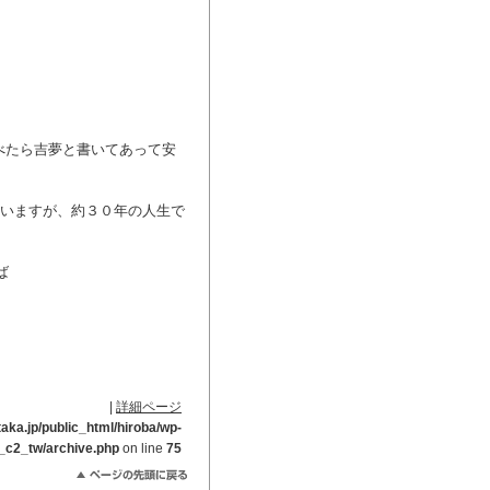
べたら吉夢と書いてあって安
いいますが、約３０年の人生で
ば
|
詳細ページ
ka.jp/public_html/hiroba/wp-
_c2_tw/archive.php
on line
75