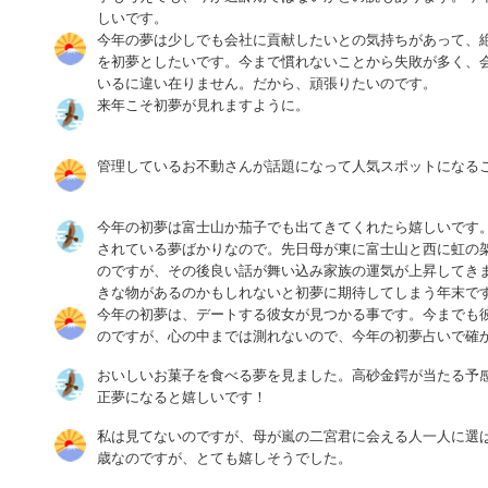
しいです。
今年の夢は少しでも会社に貢献したいとの気持ちがあって、
を初夢としたいです。今まで慣れないことから失敗が多く、
いるに違い在りません。だから、頑張りたいのです。
来年こそ初夢が見れますように。
管理しているお不動さんが話題になって人気スポットになる
今年の初夢は富士山か茄子でも出てきてくれたら嬉しいです
されている夢ばかりなので。先日母が東に富士山と西に虹の
のですが、その後良い話が舞い込み家族の運気が上昇してき
きな物があるのかもしれないと初夢に期待してしまう年末で
今年の初夢は、デートする彼女が見つかる事です。今までも
のですが、心の中までは測れないので、今年の初夢占いで確
おいしいお菓子を食べる夢を見ました。高砂金鍔が当たる予
正夢になると嬉しいです！
私は見てないのですが、母が嵐の二宮君に会える人一人に選ば
歳なのですが、とても嬉しそうでした。