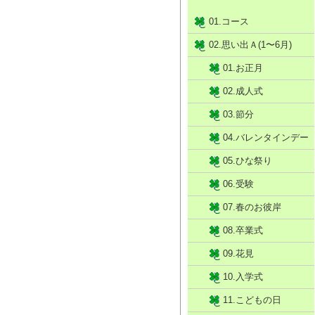
01.コース
02.思い出Ａ(1〜6月)
01.お正月
02.成人式
03.節分
04.バレンタインデー
05.ひな祭り
06.受験
07.春のお彼岸
08.卒業式
09.花見
10.入学式
11.こどもの日