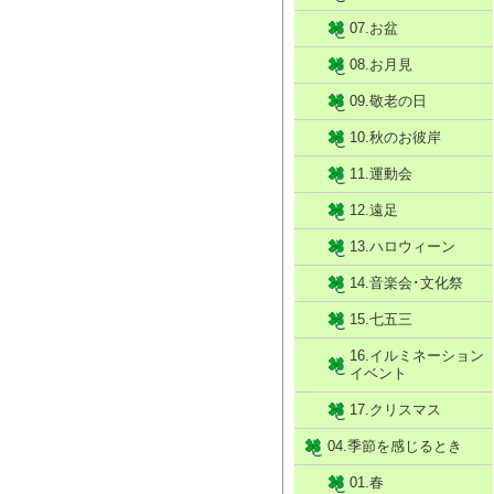
07.お盆
08.お月見
09.敬老の日
10.秋のお彼岸
11.運動会
12.遠足
13.ハロウィーン
14.音楽会･文化祭
15.七五三
16.イルミネーション
イベント
17.クリスマス
04.季節を感じるとき
01.春