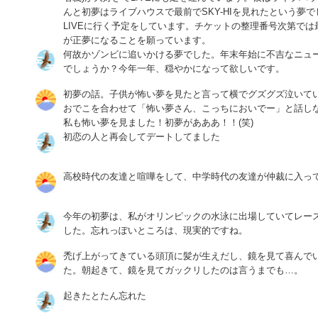
んと初夢はライブハウスで最前でSKY-HIを見れたという夢でし
LIVEに行く予定をしています。チケットの整理番号次第で
が正夢になることを願っています。
何故かゾンビに追いかける夢でした。年末年始に不吉なニュ
でしょうか？今年一年、穏やかになって欲しいです。
初夢の話。子供が怖い夢を見たと言って横でグズグズ泣いて
おでこを合わせて「怖い夢さん、こっちにおいでー」と話し
私も怖い夢を見ました！初夢があああ！！(笑)
初恋の人と再会してデートしてました
高校時代の友達と喧嘩をして、中学時代の友達が仲裁に入っ
今年の初夢は、私がオリンピックの水泳に出場していてレー
した。忘れっぽいところは、現実的ですね。
禿げ上がってきている頭頂に髪が生えだし、鏡を見て喜んで
た。朝起きて、鏡を見てガックリしたのは言うまでも…。
起きたとたん忘れた