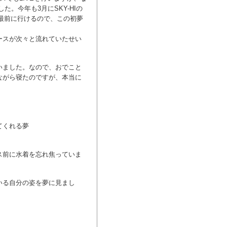
た。今年も3月にSKY-HIの
は最前に行けるので、この初夢
ースが次々と流れていたせい
いました。なので、おでこと
ながら寝たのですが、本当に
てくれる夢
ス前に水着を忘れ焦っていま
いる自分の姿を夢に見まし