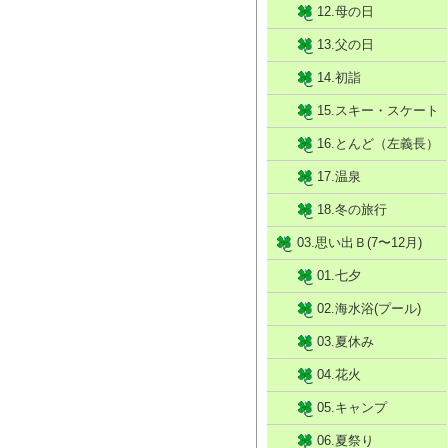
12.母の日
13.父の日
14.初詣
15.スキー・スケート
16.とんど（左義長）
17.温泉
18.冬の旅行
03.思い出Ｂ(7〜12月)
01.七夕
02.海水浴(プール)
03.夏休み
04.花火
05.キャンプ
06.夏祭り