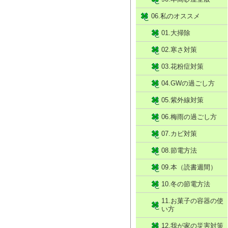
06.私のオススメ
01.大掃除
02.寒さ対策
03.花粉症対策
04.GWの過ごし方
05.紫外線対策
06.梅雨の過ごし方
07.カビ対策
08.節電方法
09.本（読書週間）
10.冬の節電方法
11.お菓子の容器の使
い方
12.我が家の災害対策