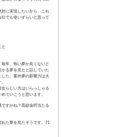
絶対に実現したいから、これ
会社でも使いずらいと思って
こと
。毎年、怖い夢か良くないと
架かる夢を見たと話していた
ました。案外夢の影響力は大
す。
彼女らしい方はいらっしゃる
かめていこうと思います。
感ですかね？高砂金鍔当たる
れた夢を見たそうです。71