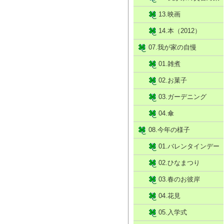
13.映画
14.本（2012）
07.我が家の自慢
01.雑煮
02.お菓子
03.ガーデニング
04.傘
08.今年の様子
01.バレンタインデー
02.ひなまつり
03.春のお彼岸
04.花見
05.入学式