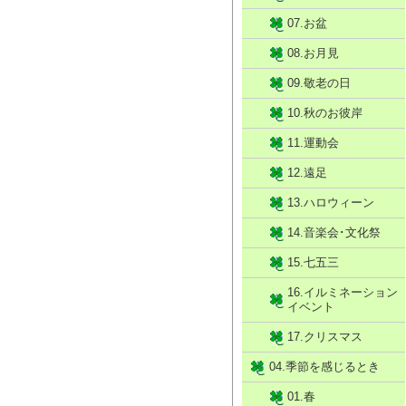
07.お盆
08.お月見
09.敬老の日
10.秋のお彼岸
11.運動会
12.遠足
13.ハロウィーン
14.音楽会･文化祭
15.七五三
16.イルミネーション
イベント
17.クリスマス
04.季節を感じるとき
01.春