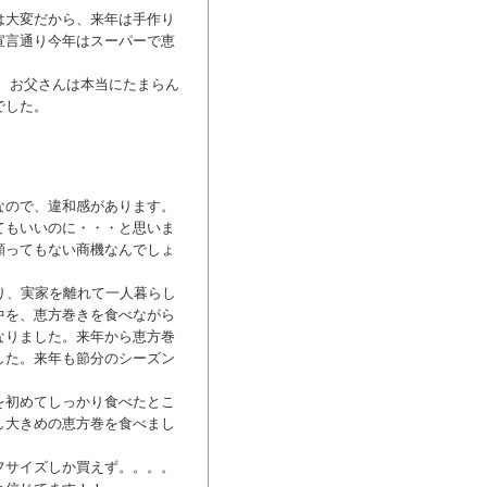
は大変だから、来年は手作り
宣言通り今年はスーパーで恵
 お父さんは本当にたまらん
でした。
なので、違和感があります。
てもいいのに・・・と思いま
願ってもない商機なんでしょ
り、実家を離れて一人暮らし
中を、恵方巻きを食べながら
なりました。来年から恵方巻
した。来年も節分のシーズン
を初めてしっかり食べたとこ
し大きめの恵方巻を食べまし
フサイズしか買えず。。。。