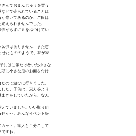
やさんでおまんじゅうを買う
屋などで売られていることは
苔が巻いてあるのか、ご飯は
を絶えられませんでした。
は怖がらずに豆をぶつけてい
る習慣はありません。また恵
らせたもののようで、我が家
息子にはご飯だけ巻いた小さな
の頭に小さな鬼のお面を付け
れたので遊びに行きました。
ました。子供は、恵方巻より
豆まきをしていたから、なん
増えていました。いい取り組
行列が‥。みんなイベント好
にカット。家人と半分こして
りですね。