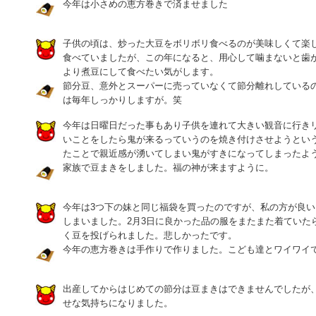
今年は小さめの恵方巻きで済ませました
子供の頃は、炒った大豆をボリボリ食べるのが美味しくて楽
食べていましたが、この年になると、用心して噛まないと歯
より煮豆にして食べたい気がします。
節分豆、意外とスーパーに売っていなくて節分離れしている
は毎年しっかりしますが。笑
今年は日曜日だった事もあり子供を連れて大きい観音に行き
いことをしたら鬼が来るっていうのを焼き付けさせようとい
たことで親近感が湧いてしまい鬼がすきになってしまったよ
家族で豆まきをしました。福の神が来ますように。
今年は3つ下の妹と同じ福袋を買ったのですが、私の方が良
しまいました。2月3日に良かった品の服をまたまた着ていた
く豆を投げられました。悲しかったです。
今年の恵方巻きは手作りで作りました。こども達とワイワイ
出産してからはじめての節分は豆まきはできませんでしたが
せな気持ちになりました。