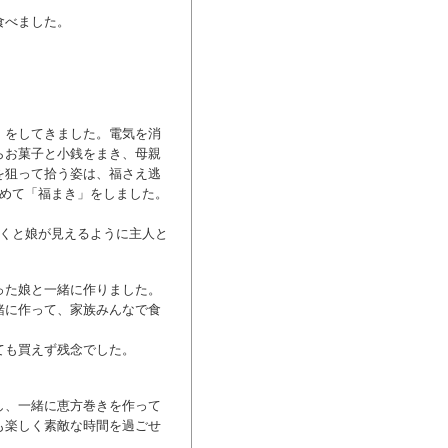
食べました。
」をしてきました。電気を消
らお菓子と小銭をまき、母親
を狙って拾う姿は、福さえ逃
初めて「福まき」をしました。
向くと娘が見えるように主人と
った娘と一緒に作りました。
緒に作って、家族みんなで食
ても買えず残念でした。
し、一緒に恵方巻きを作って
も楽しく素敵な時間を過ごせ