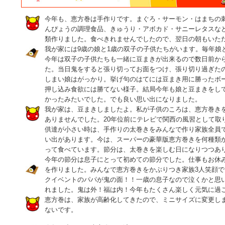
今年も、恵方巻は手作りです。まぐろ・サーモン・はまちの
んぴょうの調理食品、きゅうり・アボカド・サニーレタスな
類作りました。食べきれませんでしたので、翌日の朝もいた
我が家には9歳の娘と1歳の双子の子供たちがいます。毎年娘
今年は双子の子供たちも一緒に豆まきが出来るので数日前か
た。当日鬼をすると張り切ってお面をつけ、張り切り過ぎた
しまい娘はがっかり。挙げ句のはてには豆まき用に勝ったボ
押し込み食欲には勝てない様子。結局今年も娘と豆まきをし
かったみたいでした。でも良い思い出になりました。
我が家は、豆まきしましたよ。私が子供のころは、恵方巻き
ありませんでした。20年位前にテレビで関西の風習として取
供達が小さい時は、手作りの太巻きをみんなで作り家族全員
い出があります。今は、スーパーの豪華版恵方巻きを何種類
って食べています。節分は、太巻きを楽しむ日になりつつあ
今年の節分は息子にとって初めての節分でした。仕事もお休
を作りました。みんなで恵方巻きをかぶりつき家族3人笑顔
クイベントのパパが鬼の面！！一歳の息子なので泣くかと思
れました。鬼は外！福は内！今年もたくさん楽しく元気に過
恵方巻は、家族が高齢化してきたので、ミニサイズに変更し
ないです。