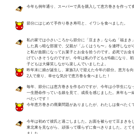
今年も例年通り、スーパーで具を購入して恵方巻きを作って
節分にはじめて手作り巻き寿司と、イワシを食べました。
私の家では小さいころから節分に「豆まき」ならぬ「福まき
した真っ暗な部屋で、父親が「ふくはうち〜」を連呼しなが
と私が血眼になってお菓子とお金を拾うのです。必死でお金
げていきそうなのですが。今年は私の子どもが6歳になり、
子どもは大爆笑しながら楽しんでいましたよ。
昨年末に娘が誕生し、家族3人で迎えた今年の節分。恵方を
2人で座り、幸せな気分で恵方巻を食べました！
毎年、節分には恵方巻きを作るのですが、今年は小学生にな
一生懸命作っている娘を見て、成長を感じました。来年も一
べたいです！
今年恵方巻きの廃棄問題がありましたが、わたしは食べたく
今年は初めて彼氏と過ごしました。お面を被らせて豆まきを
東北東を見ながら、頑張って喋らずに食べきりました。とて
ました。