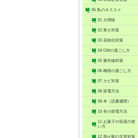
06.私のオススメ
01.大掃除
02.寒さ対策
03.花粉症対策
04.GWの過ごし方
05.紫外線対策
06.梅雨の過ごし方
07.カビ対策
08.節電方法
09.本（読書週間）
10.冬の節電方法
11.お菓子の容器の使
い方
12.我が家の災害対策