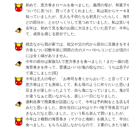
初めて、恵方巻きロールを食べました。義理の母が、和菓子
ついでに見つけ、買ってきてくれました。私は前からケーキ
知っていましたが、主人も子供たちも初見だったらしく、海
どの部分か、とかびっくりして見つめていました。私は笑い
去年は、初めて見る鬼のお面に大泣きしていた息子が、今年
て、成長を感じる節分でした。
残念ながら我が家では、祖父や父の代から節分に豆撒きをす
方巻もつい10数年前に関西の方のスーパやらコンビニが流行
には全く縁がありません。
今年の節分は家族3人で恵方巻きを食べました！まだ一歳の
海苔巻きを作って。普通はパパが鬼の役なのに、うちは息子
て過ごしました(笑)
今年は主人の母が、「お寿司を巻くからおいで」と言ってく
恵方巻はとても美味しくて、私も母のように作りたいと思い
豆まきが楽しかったようで、自ら鬼になっていました。鬼が
か違うなぁと思いながらも、楽しい一日になりました。
過剰在庫で廃棄量が話題になって、今年は予約制をとる店も
みだと思いました。節分当日にはやはりデパ地下等各店では
きなんだなと思いました。という私も並んで買いましたが。
今年は２種類の海苔巻き（マグロと海鮮）を購入して、半分
食べました。もちろん話しながらなので、２重のしきたり破