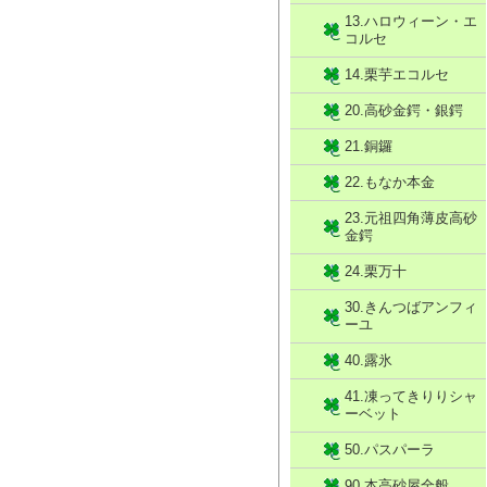
13.ハロウィーン・エ
コルセ
14.栗芋エコルセ
20.高砂金鍔・銀鍔
21.銅鑼
22.もなか本金
23.元祖四角薄皮高砂
金鍔
24.栗万十
30.きんつばアンフィ
ーユ
40.露氷
41.凍ってきりりシャ
ーベット
50.パスパーラ
90.本高砂屋全般