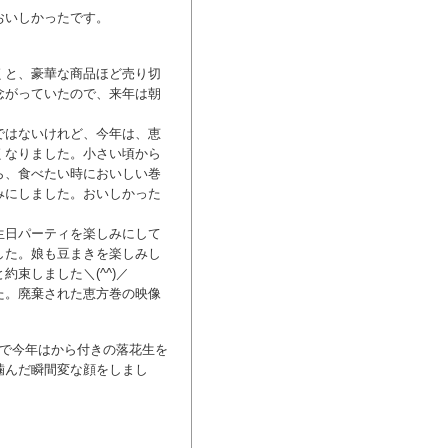
おいしかったです。
くと、豪華な商品ほど売り切
念がっていたので、来年は朝
ではないけれど、今年は、恵
くなりました。小さい頃から
ら、食べたい時においしい巻
みにしました。おいしかった
生日パーティを楽しみにして
した。娘も豆まきを楽しみし
束しました＼(^^)／
た。廃棄された恵方巻の映像
ので今年はから付きの落花生を
噛んだ瞬間変な顔をしまし