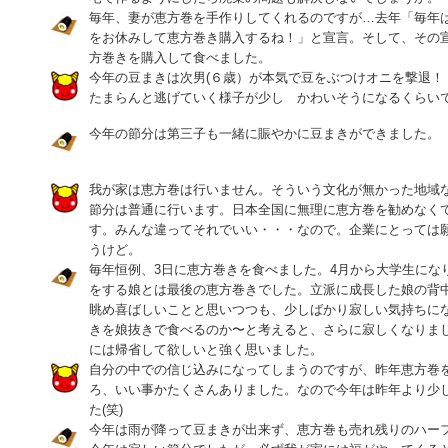
毎年、妻が恵方巻を手作りしてくれるのですが…去年「毎年
をお休みして恵方巻き購入するね！」と宣言。そして、その
方巻きを購入して食べました。
今年の豆まきは次男(６歳）が本気で豆をぶつけオニを撃退！
たまらんと逃げていく様子が少し かわいそうになるくらい
今年の節分は第三子も一緒に賑やかに豆まきができました。
我が家は恵方巻は行いません。そういう文化が無かった地域
節分は普通に行います。日本全国に無理に恵方巻を勧めなく
す。みんな違ってそれでいい・・・なので。企業にとっては
うけど。
毎年恒例、3日に恵方巻きを食べました。4月から大学生にな
をする娘とは最後の恵方巻きでした。立派に成長した娘の背
眺め喜ばしいことと思いつつも、少しばかり寂しい気持ちに
きを娘抜きで食べるのか〜と考えると、さらに寂しくなりま
には帰省して欲しいと強く思いました。
自分の中での信じ込みになってしまうのですが、昨年恵方巻
ろ、いい事かたくさんありました。なので今年は昨年より少
た(笑)
今年は雨が降って豆まきが出来ず、恵方巻も売れ残りのハー