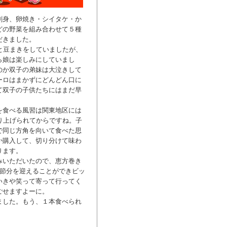
刺身、卵焼き・シイタケ・か
どの野菜を組み合わせて５種
だきました。
と豆まきをしていましたが、
ら娘は楽しみにしていまし
のか双子の弟妹は大泣きして
ーロはまかずにどんどん口に
て双子の子供たちにはまだ早
を食べる風習は関東地区には
り上げられてからですね。子
で同じ方角を向いて食べた思
か購入して、切り分けて味わ
ります。
みいただいたので、恵方巻き
で節分を迎えることができビッ
いきや笑って寄って行ってく
ごせますよーに。
ました。もう、１本食べられ