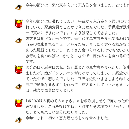
今年の節分は、東北東を向いて恵方巻を食べました。とても
今年の節分は出遅れてしまい、午後から恵方巻きを買いに行
れていて、家族分買うことができませんでした。子供達が残
一で買いに行きたいです。豆まきは楽しくできました。
恵方巻は食べなかったです。毎年必ず恵方巻を食べてるわけ
方巻の廃棄されるニュースをみたら、まったく食べる気がな
あった風習でもないし、たくさん食べられるわけでもないか
き寿司を食べればいいかなと。なので、節分の豆を食べるの
です。
節分の日が誕生日の私。娘と豆まきや恵方巻を食べたり、誕
ましたが、娘がインフルエンザにかかってしまい。。残念で
ていたので、悲しんでました。来年は絶対豆まきしようね！と約
自宅で簡単な巻きずしを作って、恵方巻としていただきまし
は、残念な気分になりました
1歳半の娘の初めての豆まき。豆を踏み潰しそうで怖かった
選びました。これを投げてね。と渡すとその場でガリっと。
た。とても楽しい節分になりました。
今年生まれて初めて恵方巻なるものを食べました。