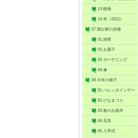
13.映画
14.本（2012）
07.我が家の自慢
01.雑煮
02.お菓子
03.ガーデニング
04.傘
08.今年の様子
01.バレンタインデー
02.ひなまつり
03.春のお彼岸
04.花見
05.入学式