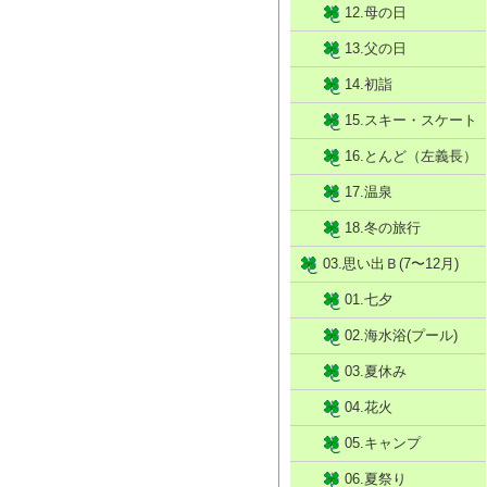
12.母の日
13.父の日
14.初詣
15.スキー・スケート
16.とんど（左義長）
17.温泉
18.冬の旅行
03.思い出Ｂ(7〜12月)
01.七夕
02.海水浴(プール)
03.夏休み
04.花火
05.キャンプ
06.夏祭り