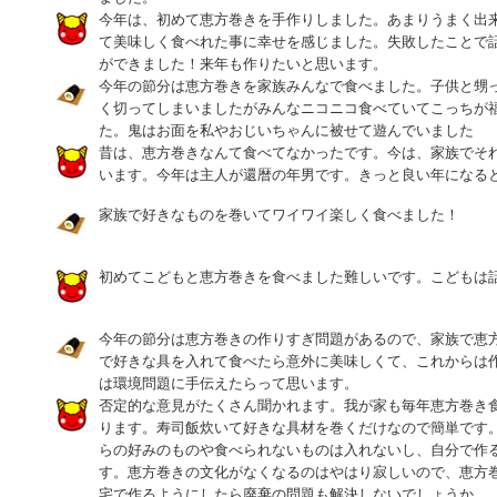
今年は、初めて恵方巻きを手作りしました。あまりうまく出
て美味しく食べれた事に幸せを感じました。失敗したことで
ができました！来年も作りたいと思います。
今年の節分は恵方巻きを家族みんなで食べました。子供と甥
く切ってしまいましたがみんなニコニコ食べていてこっちが
た。鬼はお面を私やおじいちゃんに被せて遊んでいました
昔は、恵方巻きなんて食べてなかったです。今は、家族でそ
います。今年は主人が還暦の年男です。きっと良い年になる
家族で好きなものを巻いてワイワイ楽しく食べました！
初めてこどもと恵方巻きを食べました難しいです。こどもは
今年の節分は恵方巻きの作りすぎ問題があるので、家族で恵
で好きな具を入れて食べたら意外に美味しくて、これからは
は環境問題に手伝えたらって思います。
否定的な意見がたくさん聞かれます。我が家も毎年恵方巻き
ります。寿司飯炊いて好きな具材を巻くだけなので簡単です
らの好みのものや食べられないものは入れないし、自分で作
す。恵方巻きの文化がなくなるのはやはり寂しいので、恵方
宅で作るようにしたら廃棄の問題も解決しないでしょうか。