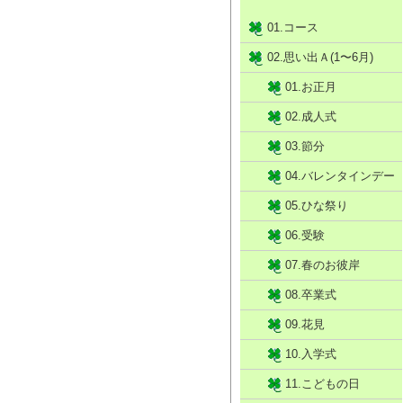
01.コース
02.思い出Ａ(1〜6月)
01.お正月
02.成人式
03.節分
04.バレンタインデー
05.ひな祭り
06.受験
07.春のお彼岸
08.卒業式
09.花見
10.入学式
11.こどもの日