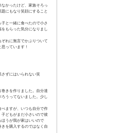
来なかったけど、家族そろっ
話題にもなり笑顔にすること
っ子と一緒に食べたので小さ
福をもらった気分になりまし
れぞれに無言でかぶりついて
と思っています！
話さずにはいられない笑
方巻きを作りました。自分達
作ろうってないました。少し
食べますが、いつも自分で作
。子どもがまだ小さいので彼
るほうが我が家はいいので
巻きを購入するのではなく自