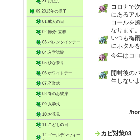
31.お正月
コロナで
09.2013年の様子
にあるア
01.成人の日
コールを
なります
02.節分･立春
いつも梅
03.バレンタインデー
にホタル
04.入学試験
今年はコ
05.ひな祭り
開封後の
06.ホワイトデー
生しない
07.卒業式
08.春のお彼岸
09.入学式
/ho
10.お花見
11.こどもの日
カビ対策03
12.ゴールデンウィー
ク