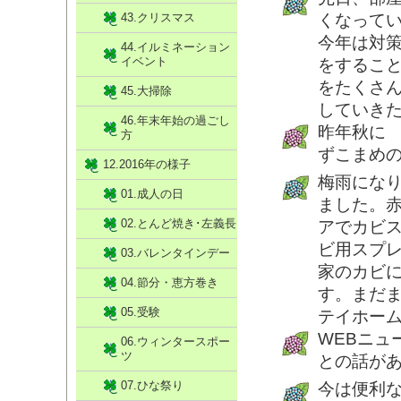
43.クリスマス
くなって
今年は対
44.イルミネーション
イベント
をするこ
をたくさ
45.大掃除
していき
46.年末年始の過ごし
昨年秋に
方
ずこまめの
12.2016年の様子
梅雨にな
01.成人の日
ました。
02.とんど焼き･左義長
アでカビ
ビ用スプ
03.バレンタインデー
家のカビ
04.節分・恵方巻き
す。まだ
05.受験
テイホー
WEBニュ
06.ウィンタースポー
ツ
との話が
07.ひな祭り
今は便利