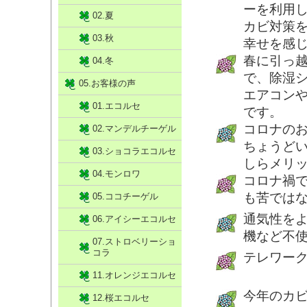
ーを利用
02.夏
カビ対策
03.秋
幸せを感
春に引っ
04.冬
で、除湿
05.お客様の声
エアコン
01.エコルセ
です。
コロナの
02.マンデルチーゲル
ちょうど
03.ショコラエコルセ
しらメリ
04.モンロワ
コロナ禍
も苦では
05.ココチーゲル
通気性を
06.アイシーエコルセ
機など不
07.ストロベリーショ
コラ
テレワー
11.オレンジエコルセ
今年のカ
12.桜エコルセ