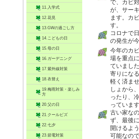
で、カビ
11.入学式
が、サー
ます。カ
12.花見
す。
13.GWの過ごし方
コロナで
14.こどもの日
の発生が
15.母の日
今年のカ
場を重点
16.ガーデニング
ていまし
17.紫外線対策
寄りにな
18.衣替え
軽く済ま
しょから
19.梅雨対策・楽しみ
方
ったり、
っていま
20.父の日
古い家な
21.クールビズ
ず、最後
22.七夕
開けるよ
可能なの
23.節電対策