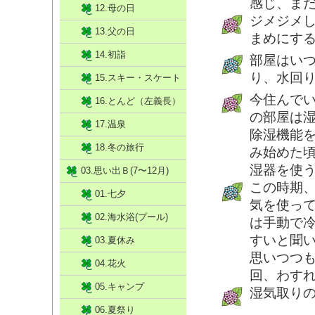
感じ、ま
12.母の日
ジメジメ
13.父の日
まめにす
14.初詣
部屋はい
り、水回
15.スキー・スケート
今住んで
16.とんど（左義長）
の部屋は
17.温泉
除湿機能を
18.冬の旅行
み始めた頃
湿器を使
03.思い出Ｂ(7〜12月)
この時期
01.七夕
気を使っ
02.海水浴(プール)
は手動で
すいと聞
03.夏休み
思いつつ
04.花火
回、わす
05.キャンプ
湿気取り
06.夏祭り