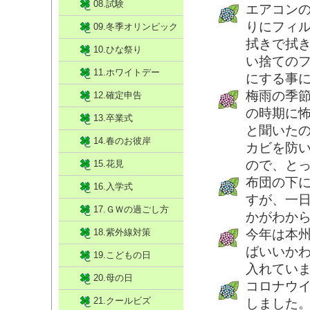
08.試験
エアコン
りにフィ
09.冬季オリンピック
拭きで拭
10.ひな祭り
い捨ての
11.ホワイトデー
にする事
梅雨の季
12.確定申告
の時期に
13.卒業式
と聞いた
14.春のお彼岸
カビを防
ので、と
15.花見
布団の下
16.入学式
すが、一
17.ＧＷの過ごし方
かがわか
18.紫外線対策
今年は本
ばいいか
19.こどもの日
入れてい
20.母の日
コロナウ
21.クールビズ
しました