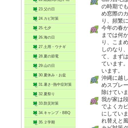
の時期で
23.父の日
め窓際の
24.カビ対策
り、頻繁
今年の春か
25.七夕
までは何
26.海の日
り、こま
27.土用・ウナギ
しのなり
て、まず
28.夏の節電
ています
29.山の日
います。
30.夏休み・お盆
沖縄に越
めスプレ
31.暑さ･熱中症対策
除けてい
32.夏祭り
我が家は
33.防災対策
でよくカ
34.キャンプ・BBQ
にしてい
れ替えと
35.２学期
カビ対策