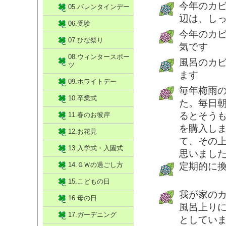
今年のカ
05.バレンタインデー
辺は、し
06.受験
今年のカ
07.ひな祭り
気です
08.ウィンタースポー
風呂のカ
ツ
ます
09.ホワイトデー
毎年梅雨
10.卒業式
た。毎日
るとそう
11.春のお彼岸
を購入し
12.お花見
て、その
13.入学式・入園式
思いまし
14.ＧＷの過ごし方
定期的に
15.こどもの日
我が家の
16.母の日
風呂上りに
17.ガーデニング
としてい