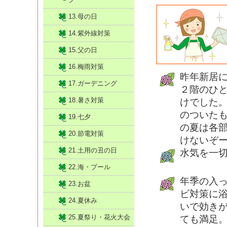
13.母の日
14.紫外線対策
15.父の日
16.梅雨対策
昨年新居
17.ガーデニング
２階のひ
18.暑さ対策
けでした
のついた
19.七夕
の夏は各
20.節電対策
けないぞ
21.土用の丑の日
水気を一
22.海・プール
年季の入
23.お盆
ビ対策に
24.夏休み
いで効き
25.夏祭り・花火大会
ても満足