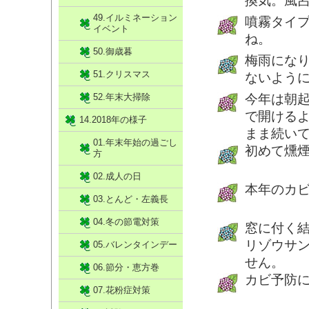
換気。風
49.イルミネーション
噴霧タイ
イベント
ね。
50.御歳暮
梅雨にな
51.クリスマス
ないよう
52.年末大掃除
今年は朝
で開ける
14.2018年の様子
まま続い
01.年末年始の過ごし
初めて燻
方
02.成人の日
本年のカ
03.とんど・左義長
04.冬の節電対策
窓に付く
リゾウサ
05.バレンタインデー
せん。
06.節分・恵方巻
カビ予防
07.花粉症対策