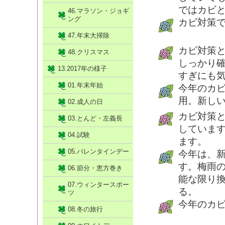
ではカビ
46.マラソン・ジョギ
ング
カビ対策
47.年末大掃除
カビ対策
48.クリスマス
しっかり
13.2017年の様子
すぎにも
01.年末年始
今年のカ
用。新し
02.成人の日
カビ対策
03.とんど・左義長
していま
04.試験
ます。
05.バレンタインデー
今年は、
す。梅雨
06.節分・恵方巻き
能な限り
07.ウィンタースポー
る。
ツ
今年のカ
08.冬の旅行