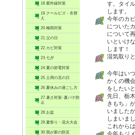
す。タイ
18.紫外線対策
します。
19.クールビズ・衣替
え
今年のカ
についた
20.梅雨対策
について
21.父の日
いといけ
22.カビ対策
します！
湿気取り
23.七夕
24.夏の節電対策
今年はい
25.土用の丑の日
かくの機
26.夏休みの過ごし方
をしたい
先日、栃
27.暑さ対策･夏バテ防
止
きもち」
いました
28.お盆
しまいま
29.夏祭り・花火大会
これから
30.我が家の防災
今年もジ