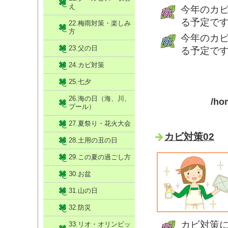
え
今年のカ
る予定で
22.梅雨対策・楽しみ
方
今年のカ
23.父の日
る予定で
24.カビ対策
25.七夕
26.海の日（海、川、
/ho
プール）
27.夏祭り・花火大会
カビ対策02
28.土用の丑の日
29.この夏の過ごし方
30.お盆
31.山の日
32.防災
カビ対策
33.リオ・オリンピッ