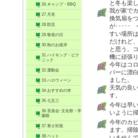
と冬も楽
26.キャンプ・BBQ
我が家で
27.月見
換気扇を
28.防災
が････
すい場所
29.敬老の日
だけれど
30.秋のお彼岸
と思う。
31.ハイキング・ピク
機に頑張
ニック
今年はコ
32.運動会
パーに漂
ました。
33.ハロウィーン
天気の良
34.おすすめの本
す。
35.七五三
今年は早
36.音楽会･文化祭・学
いように
園祭
今年のカ
37.寒さ対策
ます。掃
38.ペット
いません