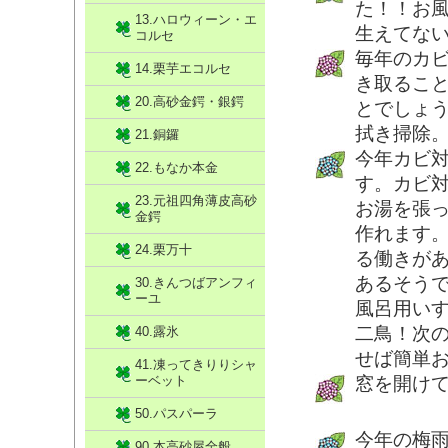
た！！お
13.ハロウィーン・エ
生えてな
コルセ
毎年のカ
14.栗芋エコルセ
き取るこ
20.高砂金鍔・銀鍔
とでしょ
拭き掃除
21.銅鑼
今年カビ
22.もなか本金
す。カビ対
23.元祖四角薄皮高砂
お湯を張
金鍔
作れます
24.栗万十
る働きが
あるそう
30.きんつばアンフィ
ーユ
風呂用い
二鳥！次
40.露氷
せば簡単
41.凍ってきりりシャ
ーベット
窓を開け
50.パスパーラ
今年の梅
90.本高砂屋全般