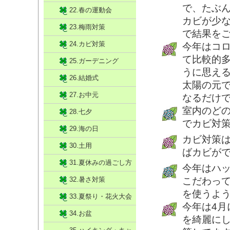
で、たぶ
22.春の運動会
カビが少
23.梅雨対策
で結果をご
24.カビ対策
今年はコ
て比較的
25.ガーデニング
うに思え
26.結婚式
太陽の元
27.お中元
なるだけ
室内のど
28.七夕
でカビ対
29.海の日
カビ対策
30.土用
ばカビが
31.夏休みの過ごし方
今年はハ
32.暑さ対策
こだわっ
を使うよ
33.夏祭り・花火大会
今年は4
34.お盆
を綺麗に