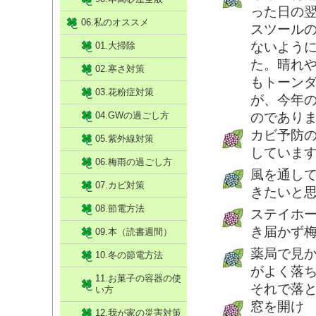
った日の
06.私のオススメ
スツール
ないよう
01.大掃除
た。晴れ
02.寒さ対策
もトーン
03.花粉症対策
が、今年
04.GWの過ごし方
のであり
カビ予防
05.紫外線対策
していま
06.梅雨の過ごし方
風を通し
07.カビ対策
きたいと
08.節電方法
ステイホ
き届かず
09.本（読書週間）
薬局で見
10.冬の節電方法
がよく落
11.お菓子の容器の使
それで落
い方
窓を開け
12.我が家の災害対策