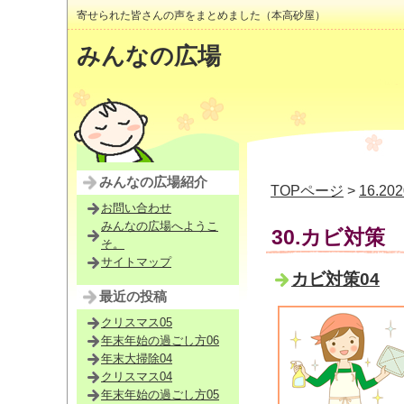
寄せられた皆さんの声をまとめました（本高砂屋）
みんなの広場
みんなの広場紹介
TOPページ
>
16.2
お問い合わせ
みんなの広場へようこ
30.カビ対策
そ。
サイトマップ
カビ対策04
最近の投稿
クリスマス05
年末年始の過ごし方06
年末大掃除04
クリスマス04
年末年始の過ごし方05