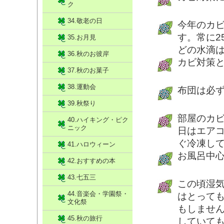
ク
34.敬老の日
今年のカ
す。常に2
35.お月見
どの水滴
36.秋のお彼岸
カビ対策
37.秋のお菓子
38.運動会
布団は必
39.秋祭り
部屋のカ
40.ハイキング・ピク
ニック
日はエア
ぐ冷凍し
41.ハロウィーン
お風呂中
42.おすすめの本
43.七五三
この頃湿
44.音楽会・学園祭・
はとって
文化祭
もしませ
45.秋の旅行
していて