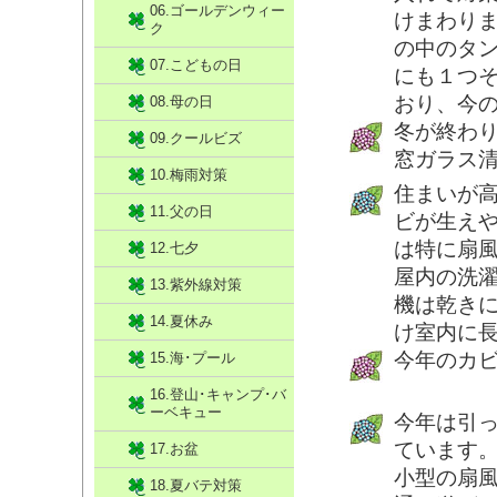
06.ゴールデンウィー
けまわり
ク
の中のタ
07.こどもの日
にも１つ
おり、今
08.母の日
冬が終わ
09.クールビズ
窓ガラス
10.梅雨対策
住まいが
11.父の日
ビが生え
は特に扇
12.七夕
屋内の洗
13.紫外線対策
機は乾き
14.夏休み
け室内に
今年のカ
15.海･プール
16.登山･キャンプ･バ
ーベキュー
今年は引
ています
17.お盆
小型の扇
18.夏バテ対策