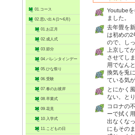
01.コース
Youtu
ました。
02.思い出Ａ(1〜6月)
去年畳を
01.お正月
は初めの
02.成人式
ので、し
03.節分
上京して
させてし
04.バレンタインデー
用でなん
05.ひな祭り
換気を兎
06.受験
ている気
とにかく
07.春のお彼岸
ない。と
08.卒業式
コロナの
09.花見
ーで拭く
10.入学式
出なくな
にもその
11.こどもの日