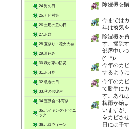
除湿機を
24.海の日
25.カビ対策
今までは
26.土用の丑の日
年は換気
27.お盆
除湿機を
す、掃除
28.夏祭り・花火大会
部屋中い
29.夏休み
(^_^)ﾉ
30.我が家の防災
今年のカ
するよう
31.お月見
今年のカ
32.敬老の日
て勝手に
33.秋のお彼岸
す。あれ
34.運動会･体育祭
梅雨が始
いますが
35.ハイキング･ピクニ
ック
をカビさ
日には干
36.ハロウィーン