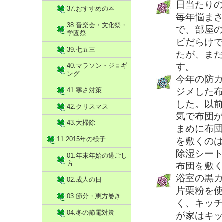
日当たり
37.おすすめの本
毎年悩ま
38.音楽会・文化祭・
で、部屋
学園祭
ビだらけ
39.七五三
たが、ま
す。
40.マラソン・ジョギ
ング
今年の防
41.寒さ対策
ジメした
した。以
42.クリスマス
気で布団
43.大掃除
まめに布
11.2015年の様子
を敷くの
除湿シー
01.年末年始の過ごし
方
布団を敷
浴室の黒
02.成人の日
片栗粉を
03.節分・恵方巻き
く、キッ
04.冬の節電対策
が家はキ