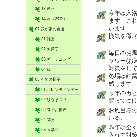
13.映画
今年は入
14.本（2012）
ます。こ
います。
07.我が家の自慢
換気を徹
01.雑煮
02.お菓子
毎日のお
03.ガーデニング
ャワー(お
対策をし
04.傘
冬場は結
08.今年の様子
感じます
01.バレンタインデー
今年のカ
02.ひなまつり
買ってつ
お風呂場
03.春のお彼岸
いる。
04.花見
昨年は全
05.入学式
入れて対