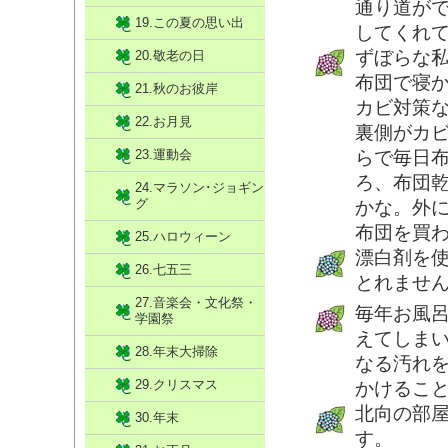
通り道が
19.この夏の思い出
してくれ
ずぼらな
20.敬老の日
布団で寝
21.秋のお彼岸
カビ対策
22.お月見
裏側がカ
23.運動会
らで毎日
ろ、布団
24.マラソン･ジョギン
グ
かな。外
布団を買
25.ハロウィーン
漂白剤を
26.七五三
とれませ
27.音楽会・文化祭・
毎年お風
学園祭
えてしま
28.年末大掃除
なる汚れ
29.クリスマス
かけるこ
北向の部
30.年末
す。