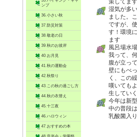
35.ハイキング・キャ
策してま
ンプ
湿気が多い
36.小さい秋
ました。こ
ですが、
37.防災対策
す！環境
38.敬老の日
ます
39.秋のお彼岸
風呂場水
我って、
40.お月見
腹が立っ
41.秋の運動会
壁にもべ
42.秋祭り
く、この
嘆いても
43.この秋の過ごし方
生してい
44.秋の衣替え
今年は新
45.十三夜
中の普段
乳酸菌入
46.ハロウィン
47.おすすめの本
48.音楽会・学園祭