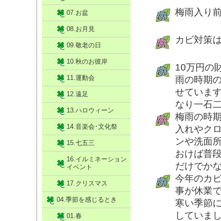
梅雨入り
07.お盆
08.お月見
カビ対策
09.敬老の日
10.秋のお彼岸
10万円の
11.運動会
雨の時期
せていま
12.遠足
なり一石
13.ハロウィーン
梅雨の時
14.音楽会･文化祭
入れやク
ンや洗面
15.七五三
おけば普
16.イルミネーション
だけでか
イベント
今年のカ
17.クリスマス
事が休業
04.季節を感じるとき
寒い季節
していま
01.春