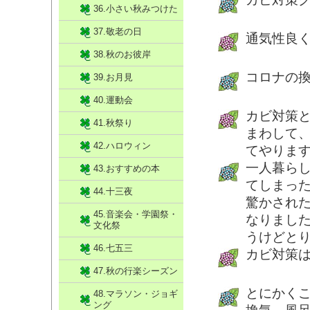
36.小さい秋みつけた
37.敬老の日
通気性良
38.秋のお彼岸
コロナの
39.お月見
40.運動会
カビ対策
41.秋祭り
まわして
42.ハロウィン
てやりま
一人暮ら
43.おすすめの本
てしまっ
44.十三夜
驚かされ
45.音楽会・学園祭・
なりまし
文化祭
うけどと
46.七五三
カビ対策
47.秋の行楽シーズン
とにかく
48.マラソン・ジョギ
ング