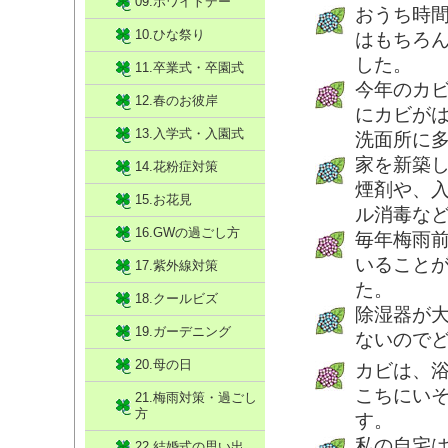
09.ホワイトデー
おうち時
10.ひな祭り
はもちろ
した。
11.卒業式・卒園式
今年のカ
12.春のお彼岸
にカビが
13.入学式・入園式
洗面所に
家を新築
14.花粉症対策
煙剤や、
15.お花見
ル消毒な
16.GWの過ごし方
毎年梅雨
いること
17.紫外線対策
た。
18.クールビズ
除湿器が
19.ガーデニング
ないので
20.母の日
カビは、
こちにい
21.梅雨対策・過ごし
方
す。
私の自宅
22.結婚式の思い出