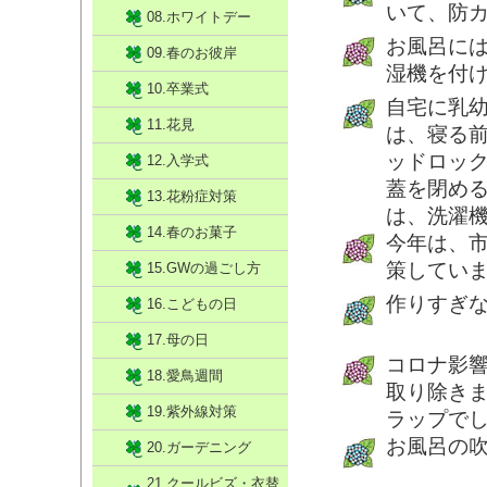
いて、防
08.ホワイトデー
お風呂に
09.春のお彼岸
湿機を付
10.卒業式
自宅に乳
11.花見
は、寝る
ッドロッ
12.入学式
蓋を閉め
13.花粉症対策
は、洗濯
14.春のお菓子
今年は、
策してい
15.GWの過ごし方
作りすぎ
16.こどもの日
17.母の日
コロナ影
18.愛鳥週間
取り除き
19.紫外線対策
ラップで
お風呂の
20.ガーデニング
21.クールビズ・衣替