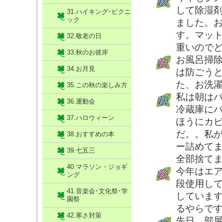
して除湿
31.ハイキング･ピクニ
ック
ました。
す。マッ
32.敬老の日
重いので
33.秋のお彼岸
お風呂掃
34.お月見
は防ごう
た、お洗
35.この秋の楽しみ方
私は朝は
36.運動会
冷蔵庫に
37.ハロウィーン
ほうにカ
だ。。私
38.おすすめの本
ー詰めて
39.七五三
全部捨て
40.マラソン・ジョギ
今年はエ
ング
段使用し
41.音楽会･文化祭･学
していま
園祭
るやらで
42.寒さ対策
先日、部