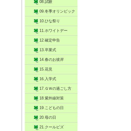
08.試験
09.冬季オリンピック
10.ひな祭り
11.ホワイトデー
12.確定申告
13.卒業式
14.春のお彼岸
15.花見
16.入学式
17.ＧＷの過ごし方
18.紫外線対策
19.こどもの日
20.母の日
21.クールビズ