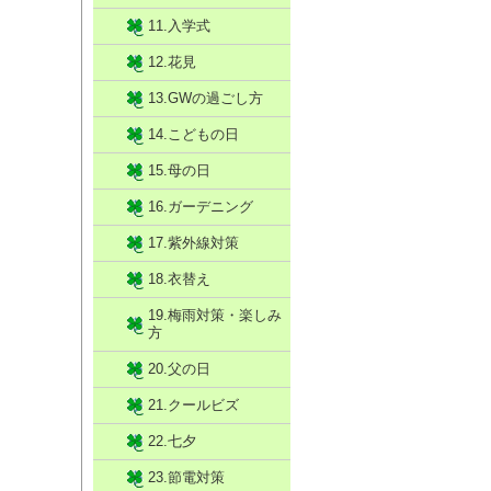
11.入学式
12.花見
13.GWの過ごし方
14.こどもの日
15.母の日
16.ガーデニング
17.紫外線対策
18.衣替え
19.梅雨対策・楽しみ
方
20.父の日
21.クールビズ
22.七夕
23.節電対策