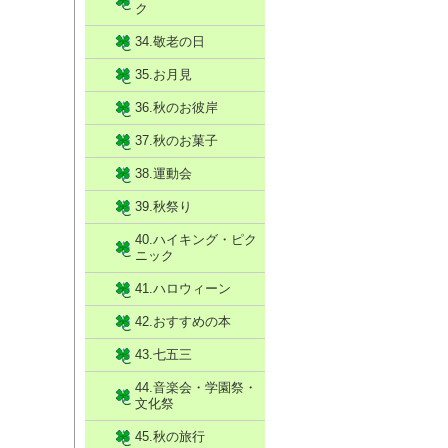
ク
34.敬老の日
35.お月見
36.秋のお彼岸
37.秋のお菓子
38.運動会
39.秋祭り
40.ハイキング・ピク
ニック
41.ハロウィーン
42.おすすめの本
43.七五三
44.音楽会・学園祭・
文化祭
45.秋の旅行