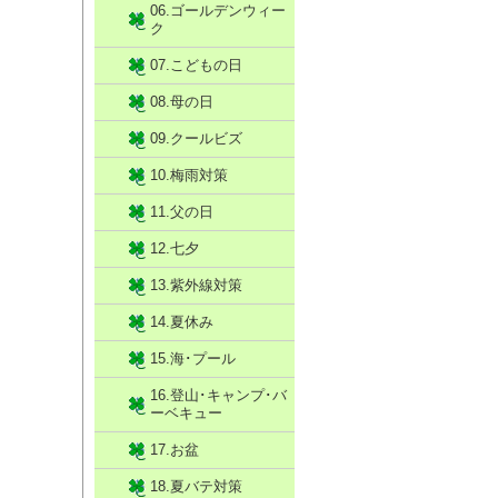
06.ゴールデンウィー
ク
07.こどもの日
08.母の日
09.クールビズ
10.梅雨対策
11.父の日
12.七夕
13.紫外線対策
14.夏休み
15.海･プール
16.登山･キャンプ･バ
ーベキュー
17.お盆
18.夏バテ対策