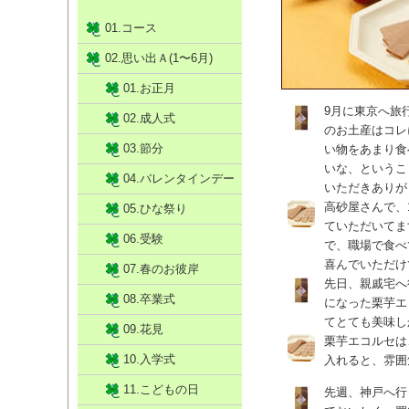
01.コース
02.思い出Ａ(1〜6月)
01.お正月
9月に東京へ旅
02.成人式
のお土産はコレ
03.節分
い物をあまり食
いな、というこ
04.バレンタインデー
いただきありが
高砂屋さんで、
05.ひな祭り
ていただいてま
06.受験
で、職場で食べ
喜んでいただけ
07.春のお彼岸
先日、親戚宅へ
08.卒業式
になった栗芋エ
てとても美味し
09.花見
栗芋エコルセは
10.入学式
入れると、雰囲
11.こどもの日
先週、神戸へ行