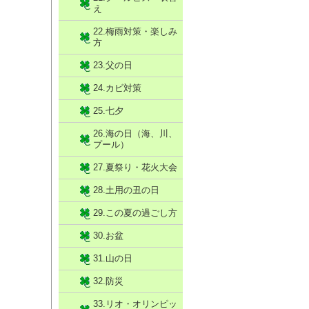
え
22.梅雨対策・楽しみ
方
23.父の日
24.カビ対策
25.七夕
26.海の日（海、川、
プール）
27.夏祭り・花火大会
28.土用の丑の日
29.この夏の過ごし方
30.お盆
31.山の日
32.防災
33.リオ・オリンピッ