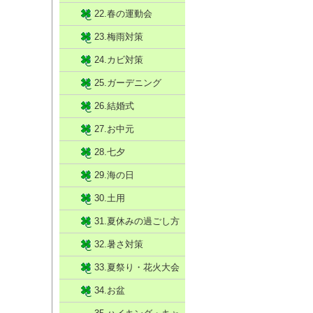
22.春の運動会
23.梅雨対策
24.カビ対策
25.ガーデニング
26.結婚式
27.お中元
28.七夕
29.海の日
30.土用
31.夏休みの過ごし方
32.暑さ対策
33.夏祭り・花火大会
34.お盆