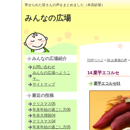
寄せられた皆さんの声をまとめました（本高砂屋）
みんなの広場
みんなの広場紹介
TOPページ
>
05.お客様の声
>
お問い合わせ
14.栗芋エコルセ
みんなの広場へようこ
そ。
栗芋エコルセ01
サイトマップ
最近の投稿
クリスマス05
年末年始の過ごし方06
年末大掃除04
クリスマス04
年末年始の過ごし方05