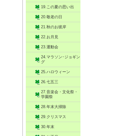
19.この夏の思い出
20.敬老の日
21.秋のお彼岸
22.お月見
23.運動会
24.マラソン･ジョギン
グ
25.ハロウィーン
26.七五三
27.音楽会・文化祭・
学園祭
28.年末大掃除
29.クリスマス
30.年末