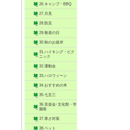
26.キャンプ・BBQ
27.月見
28.防災
29.敬老の日
30.秋のお彼岸
31.ハイキング・ピク
ニック
32.運動会
33.ハロウィーン
34.おすすめの本
35.七五三
36.音楽会･文化祭・学
園祭
37.寒さ対策
38.ペット