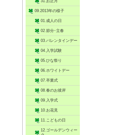
31.お正月
09.2013年の様子
01.成人の日
02.節分･立春
03.バレンタインデー
04.入学試験
05.ひな祭り
06.ホワイトデー
07.卒業式
08.春のお彼岸
09.入学式
10.お花見
11.こどもの日
12.ゴールデンウィー
ク