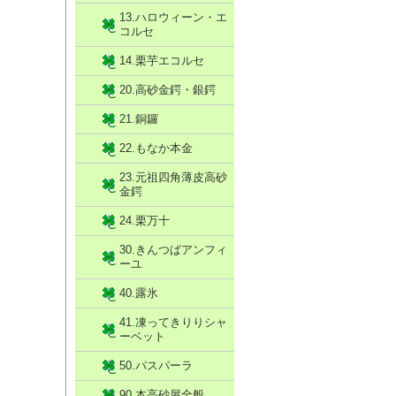
13.ハロウィーン・エ
コルセ
14.栗芋エコルセ
20.高砂金鍔・銀鍔
21.銅鑼
22.もなか本金
23.元祖四角薄皮高砂
金鍔
24.栗万十
30.きんつばアンフィ
ーユ
40.露氷
41.凍ってきりりシャ
ーベット
50.パスパーラ
90.本高砂屋全般