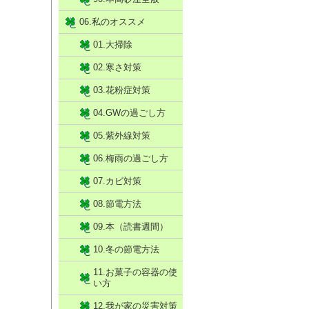
06.私のオススメ
01.大掃除
02.寒さ対策
03.花粉症対策
04.GWの過ごし方
05.紫外線対策
06.梅雨の過ごし方
07.カビ対策
08.節電方法
09.本（読書週間）
10.冬の節電方法
11.お菓子の容器の使
い方
12.我が家の災害対策