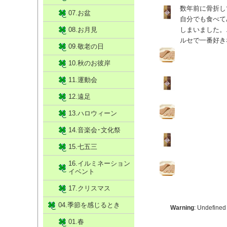
数年前に骨折し
07.お盆
自分でも食べて
08.お月見
しまいました。
ルセで一番好き
09.敬老の日
10.秋のお彼岸
11.運動会
12.遠足
13.ハロウィーン
14.音楽会･文化祭
15.七五三
16.イルミネーション
イベント
17.クリスマス
04.季節を感じるとき
Warning
: Undefined
01.春