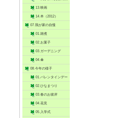
13.映画
14.本（2012）
07.我が家の自慢
01.雑煮
02.お菓子
03.ガーデニング
04.傘
08.今年の様子
01.バレンタインデー
02.ひなまつり
03.春のお彼岸
04.花見
05.入学式