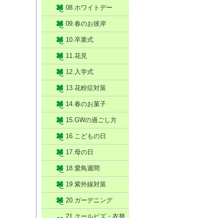
08.ホワイトデー
09.春のお彼岸
10.卒業式
11.花見
12.入学式
13.花粉症対策
14.春のお菓子
15.GWの過ごし方
16.こどもの日
17.母の日
18.愛鳥週間
19.紫外線対策
20.ガーデニング
21.クールビズ・衣替