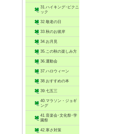
31.ハイキング･ピクニ
ック
32.敬老の日
33.秋のお彼岸
34.お月見
35.この秋の楽しみ方
36.運動会
37.ハロウィーン
38.おすすめの本
39.七五三
40.マラソン・ジョギ
ング
41.音楽会･文化祭･学
園祭
42.寒さ対策