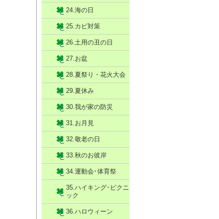
24.海の日
25.カビ対策
26.土用の丑の日
27.お盆
28.夏祭り・花火大会
29.夏休み
30.我が家の防災
31.お月見
32.敬老の日
33.秋のお彼岸
34.運動会･体育祭
35.ハイキング･ピクニ
ック
36.ハロウィーン