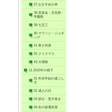
37.おすすめの本
38.音楽会・文化祭・
学園祭
39.七五三
40.マラソン・ジョギ
ング
41.寒さ対策
42.クリスマス
43.大掃除
11.2015年の様子
01.年末年始の過ごし
方
02.成人の日
03.節分・恵方巻き
04.冬の節電対策