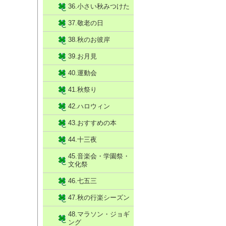
36.小さい秋みつけた
37.敬老の日
38.秋のお彼岸
39.お月見
40.運動会
41.秋祭り
42.ハロウィン
43.おすすめの本
44.十三夜
45.音楽会・学園祭・
文化祭
46.七五三
47.秋の行楽シーズン
48.マラソン・ジョギ
ング