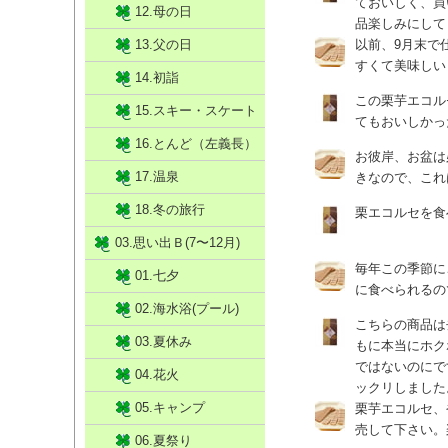
ておいしく、買
12.母の日
品楽しみにして
13.父の日
以前、9月末で
すくて美味しい
14.初詣
この栗芋エコル
15.スキー・スケート
てもおいしかっ
16.とんど（左義長）
お彼岸、お盆は
17.温泉
きなので、これ
18.冬の旅行
栗エコルセを食
03.思い出Ｂ(7〜12月)
毎年この季節に
01.七夕
に食べられるの
02.海水浴(プール)
こちらの商品は
03.夏休み
もに本当にホク
ではないのにで
04.花火
ックリしました
05.キャンプ
栗芋エコルセ、
売して下さい。
06.夏祭り