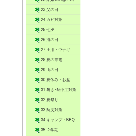
23.父の日
24.カビ対策
25.七夕
26.海の日
27.土用・ウナギ
28.夏の節電
29.山の日
30.夏休み・お盆
31.暑さ･熱中症対策
32.夏祭り
33.防災対策
34.キャンプ・BBQ
35.２学期