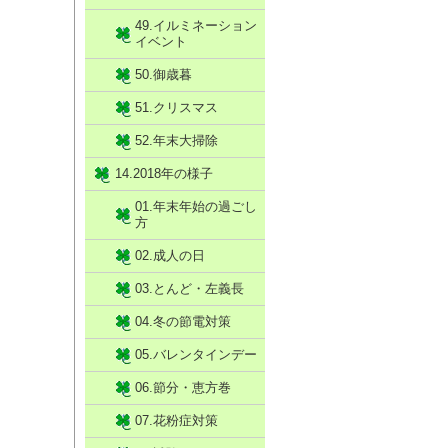
49.イルミネーション
イベント
50.御歳暮
51.クリスマス
52.年末大掃除
14.2018年の様子
01.年末年始の過ごし
方
02.成人の日
03.とんど・左義長
04.冬の節電対策
05.バレンタインデー
06.節分・恵方巻
07.花粉症対策