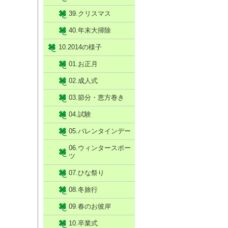
39.クリスマス
40.年末大掃除
10.2014の様子
01.お正月
02.成人式
03.節分・恵方巻き
04.試験
05.バレンタインデー
06.ウィンタースポー
ツ
07.ひな祭り
08.冬旅行
09.春のお彼岸
10.卒業式