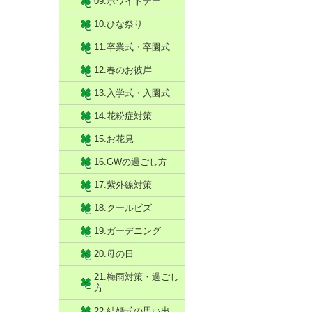
09.ホワイトデー
10.ひな祭り
11.卒業式・卒園式
12.春のお彼岸
13.入学式・入園式
14.花粉症対策
15.お花見
16.GWの過ごし方
17.紫外線対策
18.クールビズ
19.ガーデニング
20.母の日
21.梅雨対策・過ごし
方
22.結婚式の思い出