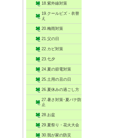
18.紫外線対策
19.クールビズ・衣替
え
20.梅雨対策
21.父の日
22.カビ対策
23.七夕
24.夏の節電対策
25.土用の丑の日
26.夏休みの過ごし方
27.暑さ対策･夏バテ防
止
28.お盆
29.夏祭り・花火大会
30.我が家の防災