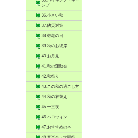
35.ハイキング・キャ
ンプ
36.小さい秋
37.防災対策
38.敬老の日
39.秋のお彼岸
40.お月見
41.秋の運動会
42.秋祭り
43.この秋の過ごし方
44.秋の衣替え
45.十三夜
46.ハロウィン
47.おすすめの本
48.音楽会・学園祭