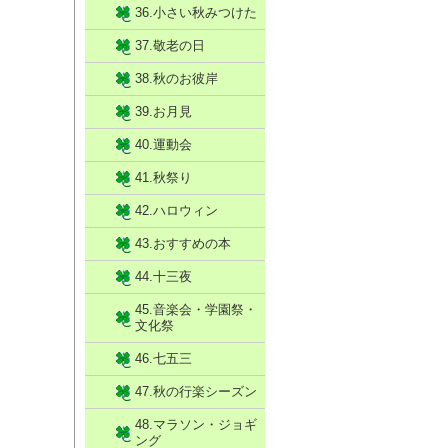
36.小さい秋みつけた
37.敬老の日
38.秋のお彼岸
39.お月見
40.運動会
41.秋祭り
42.ハロウィン
43.おすすめの本
44.十三夜
45.音楽会・学園祭・
文化祭
46.七五三
47.秋の行楽シーズン
48.マラソン・ジョギ
ング