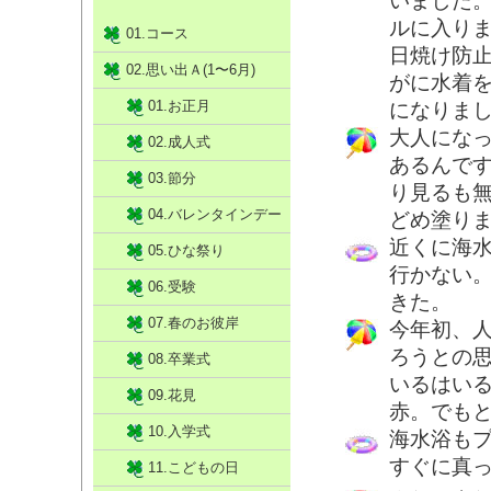
いました
ルに入りま
01.コース
日焼け防
02.思い出Ａ(1〜6月)
がに水着
01.お正月
になりま
大人にな
02.成人式
あるんで
03.節分
り見るも
04.バレンタインデー
どめ塗りま
近くに海
05.ひな祭り
行かない
06.受験
きた。
07.春のお彼岸
今年初、
ろうとの
08.卒業式
いるはい
09.花見
赤。でも
10.入学式
海水浴も
すぐに真
11.こどもの日