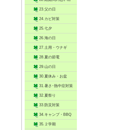
23.父の日
24.カビ対策
25.七夕
26.海の日
27.土用・ウナギ
28.夏の節電
29.山の日
30.夏休み・お盆
31.暑さ･熱中症対策
32.夏祭り
33.防災対策
34.キャンプ・BBQ
35.２学期