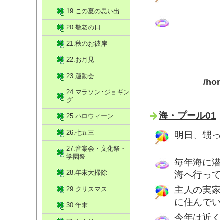
19.この夏の思い出
20.敬老の日
21.秋のお彼岸
22.お月見
23.運動会
/ho
24.マラソン･ジョギン
グ
海・プール01
25.ハロウィーン
26.七五三
明日、甥
27.音楽会・文化祭・
学園祭
毎年海に
28.年末大掃除
海へ行っ
主人の実
29.クリスマス
に住んで
30.年末
今年は近