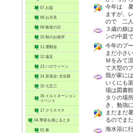
今年は 
07.お盆
ますが、
08.お月見
ので 二
09.敬老の日
３歳の娘
ンの中庭
10.秋のお彼岸
今年のプ
11.運動会
まだ小さ
12.遠足
Ｍをみて
13.ハロウィーン
て大型の
我が家に
14.音楽会･文化祭
いくにも
15.七五三
場は図書
16.イルミネーション
タリの場
イベント
き、勉強
17.クリスマス
まだまだ
るのでま
04.季節を感じるとき
海水浴に
01.春