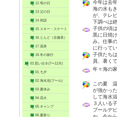
今年は去
12.母の日
海の水も
13.父の日
が、テレ
14.初詣
下調べは
子供の頃
15.スキー・スケート
黒に日焼
16.とんど（左義長）
み。仕事
17.温泉
に行って
子供たち
18.冬の旅行
員、暑く
03.思い出Ｂ(7〜12月)
年々海の
01.七夕
02.海水浴(プール)
この夏 
03.夏休み
が強かっ
して海水
04.花火
３人いる
05.キャンプ
プールデ
06.夏祭り
か、今か