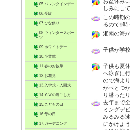
お盆休み
05.バレンタインデー
しみにし
06.受験
この時期
07.ひな祭り
るので9
08.ウィンタースポー
湘南の海
ツ
09.ホワイトデー
子供が学
10.卒業式
子供も夏
11.春のお彼岸
へ泳ぎに
12.お花見
ので海よ
13.入学式・入園式
がべとつ
り潜った
14.ＧＷの過ごし方
去年まで
15.こどもの日
ミングデ
16.母の日
みるみる
にかけよ
17.ガーデニング