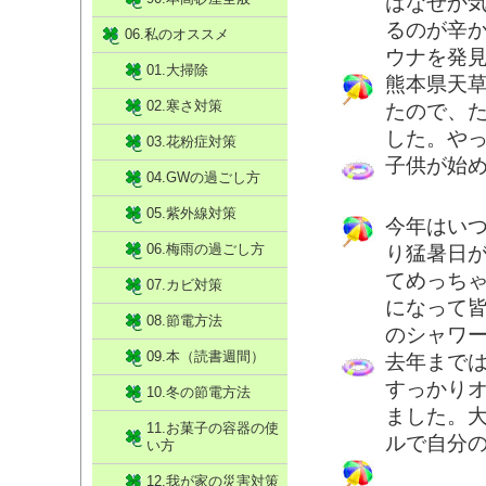
はなぜか
るのが辛
06.私のオススメ
ウナを発
01.大掃除
熊本県天
02.寒さ対策
たので、
した。や
03.花粉症対策
子供が始
04.GWの過ごし方
05.紫外線対策
今年はい
06.梅雨の過ごし方
り猛暑日が
てめっちゃ
07.カビ対策
になって
08.節電方法
のシャワー
09.本（読書週間）
去年まで
すっかり
10.冬の節電方法
ました。大
11.お菓子の容器の使
ルで自分
い方
12.我が家の災害対策