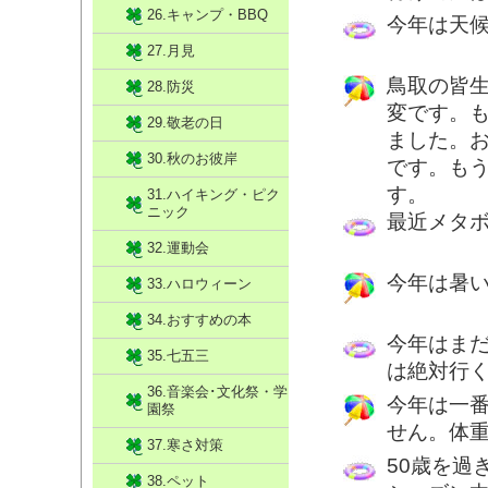
26.キャンプ・BBQ
今年は天
27.月見
鳥取の皆
28.防災
変です。
29.敬老の日
ました。
30.秋のお彼岸
です。も
す。
31.ハイキング・ピク
ニック
最近メタ
32.運動会
今年は暑
33.ハロウィーン
34.おすすめの本
今年はま
35.七五三
は絶対行
36.音楽会･文化祭・学
今年は一
園祭
せん。体
37.寒さ対策
50歳を過
38.ペット