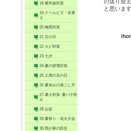
の送り迎
18.紫外線対策
と思いま
19.クールビズ・衣替
え
20.梅雨対策
/ho
21.父の日
22.カビ対策
23.七夕
24.夏の節電対策
25.土用の丑の日
26.夏休みの過ごし方
27.暑さ対策･夏バテ防
止
28.お盆
29.夏祭り・花火大会
30.我が家の防災