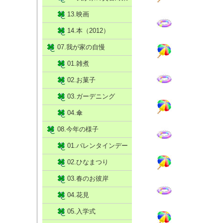
13.映画
14.本（2012）
07.我が家の自慢
01.雑煮
02.お菓子
03.ガーデニング
04.傘
08.今年の様子
01.バレンタインデー
02.ひなまつり
03.春のお彼岸
04.花見
05.入学式