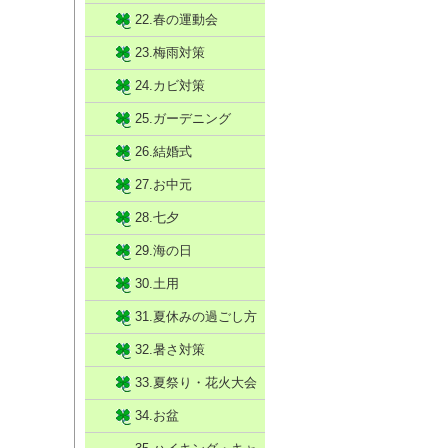
22.春の運動会
23.梅雨対策
24.カビ対策
25.ガーデニング
26.結婚式
27.お中元
28.七夕
29.海の日
30.土用
31.夏休みの過ごし方
32.暑さ対策
33.夏祭り・花火大会
34.お盆