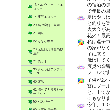
の宿泊の
13.ハロウィーン・エ
コルセ
で年長の
夏はやっ
14.栗芋エコルセ
と釣りを
20.高砂金鍔・銀鍔
火大会が
21.銅鑼
花火！最
私は逗子
22.もなか本金
の家がたく
23.元祖四角薄皮高砂
金鍔
子に来て
飛ばして
24.栗万十
震災の影
30.きんつばアンフィ
プールで
ーユ
子供が2
40.露氷
繁にプー
41.凍ってきりりシャ
と、出て
ーベット
にもなり
50.パスパーラ
今年、１
90.本高砂屋全般