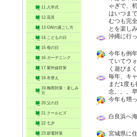
ゃぎで、
11.入学式
はいつま
12.花見
むつも完
13.GWの過ごし方
とを楽しみ
沖縄に行
14.こどもの日
15.母の日
今年も例
16.ガーデニング
ていてウ
17.紫外線対策
く遊びま
毎年、キ
18.衣替え
まだ1度
19.梅雨対策・楽しみ
念。。。早
方
今年も甥
20.父の日
21.クールビズ
白良浜へ
22.七夕
宮城県に
23.節電対策