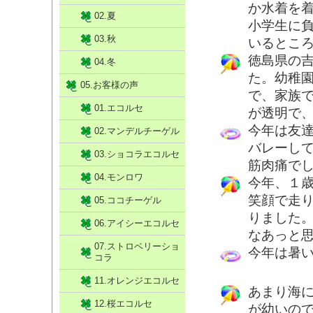
か水着を
02.夏
小学生に
03.秋
いるとこ
徳島県の
04.冬
た。幼稚
05.お客様の声
で、家族
01.エコルセ
が透明で
今年は友
02.マンデルチーゲル
バレーして
03.ショコラエコルセ
筋肉痛で
04.モンロワ
今年、１
笑顔で走
05.ココチーゲル
りました
06.アイシーエコルセ
なあっと
07.ストロベリーショ
今年は暑
コラ
11.オレンジエコルセ
あまり海
12.桜エコルセ
が幼いの