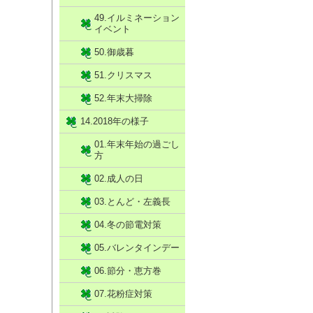
49.イルミネーション
イベント
50.御歳暮
51.クリスマス
52.年末大掃除
14.2018年の様子
01.年末年始の過ごし
方
02.成人の日
03.とんど・左義長
04.冬の節電対策
05.バレンタインデー
06.節分・恵方巻
07.花粉症対策