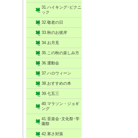
31.ハイキング･ピクニ
ック
32.敬老の日
33.秋のお彼岸
34.お月見
35.この秋の楽しみ方
36.運動会
37.ハロウィーン
38.おすすめの本
39.七五三
40.マラソン・ジョギ
ング
41.音楽会･文化祭･学
園祭
42.寒さ対策