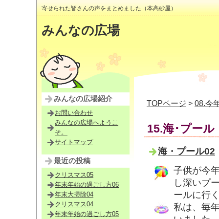
寄せられた皆さんの声をまとめました（本高砂屋）
みんなの広場
みんなの広場紹介
TOPページ
>
08.
お問い合わせ
みんなの広場へようこ
15.海･プール
そ。
サイトマップ
海・プール02
最近の投稿
子供が今
クリスマス05
し深いプ
年末年始の過ごし方06
ールに行
年末大掃除04
クリスマス04
私は、毎
年末年始の過ごし方05