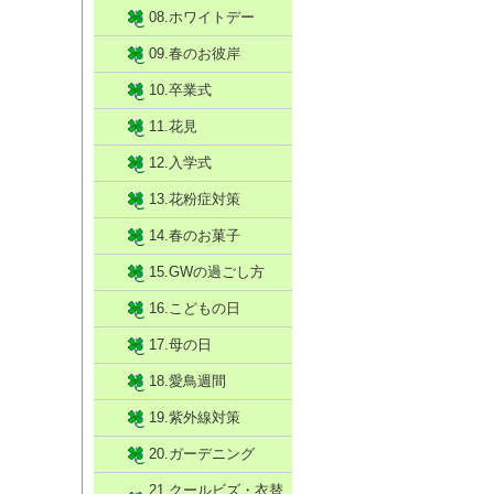
08.ホワイトデー
09.春のお彼岸
10.卒業式
11.花見
12.入学式
13.花粉症対策
14.春のお菓子
15.GWの過ごし方
16.こどもの日
17.母の日
18.愛鳥週間
19.紫外線対策
20.ガーデニング
21.クールビズ・衣替