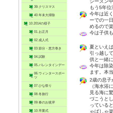
シーズン
39.クリスマス
もう5年位
今年は近
40.年末大掃除
ーでの一
10.2014の様子
めるので
01.お正月
今は子供
02.成人式
夏といえ
03.節分・恵方巻き
引っ越し
04.試験
供と一緒
05.バレンタインデー
今年は除
ます。本
06.ウィンタースポー
ツ
2歳の息
（海水浴
07.ひな祭り
見る海に
08.冬旅行
づこうと
09.春のお彼岸
っている
10.卒業式
ゃばしゃ