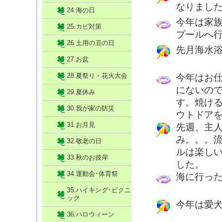
なりまし
24.海の日
今年は家
25.カビ対策
プールへ
26.土用の丑の日
先月海水
27.お盆
28.夏祭り・花火大会
今年はお
にないの
29.夏休み
す。焼け
30.我が家の防災
ウトドア
31.お月見
先週、主
み。。。
32.敬老の日
ルは楽し
33.秋のお彼岸
した。
34.運動会･体育祭
海に行っ
35.ハイキング･ピクニ
ック
今年は愛
36.ハロウィーン