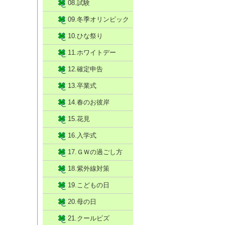
08.試験
09.冬季オリンピック
10.ひな祭り
11.ホワイトデー
12.確定申告
13.卒業式
14.春のお彼岸
15.花見
16.入学式
17.ＧＷの過ごし方
18.紫外線対策
19.こどもの日
20.母の日
21.クールビズ