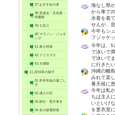
37.おすすめの本
海なし県
から車で2
38.音楽会・文化祭・
学園祭
水着を着て
せんが、息
39.七五三
今年もシ
40.マラソン・ジョギ
フジャケ
ング
今年は、
41.寒さ対策
で泳いで
42.クリスマス
で泳いで
43.大掃除
に行きた
沖縄の離
11.2015年の様子
みれて楽
01.年末年始の過ごし
番天候に
方
今年は私
02.成人の日
ちは主人
03.節分・恵方巻き
いといけ
を更衣室
04.冬の節電対策