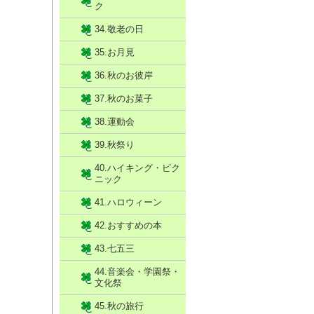
ク
34.敬老の日
35.お月見
36.秋のお彼岸
37.秋のお菓子
38.運動会
39.秋祭り
40.ハイキング・ピク
ニック
41.ハロウィーン
42.おすすめの本
43.七五三
44.音楽会・学園祭・
文化祭
45.秋の旅行