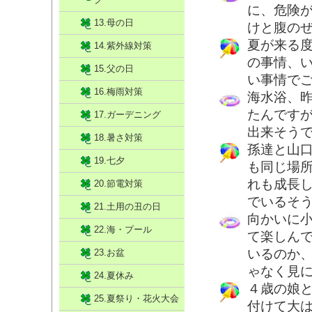
に、危険
13.母の日
けと腹の
夏が来る
14.紫外線対策
の事情、
15.父の日
い事情で
16.梅雨対策
海水浴、
たんです
17.ガーデニング
出来そう
18.暑さ対策
孫達と山
19.七夕
も同じ場
れも成長
20.節電対策
でいるそ
21.土用の丑の日
向かいに
22.海・プール
て楽しん
いるのか
23.お盆
ゃなく見
24.夏休み
４歳の娘
25.夏祭り・花火大会
付けて大