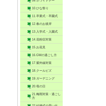
09.ホワイトデー
10.ひな祭り
11.卒業式・卒園式
12.春のお彼岸
13.入学式・入園式
14.花粉症対策
15.お花見
16.GWの過ごし方
17.紫外線対策
18.クールビズ
19.ガーデニング
20.母の日
21.梅雨対策・過ごし
方
22.結婚式の思い出