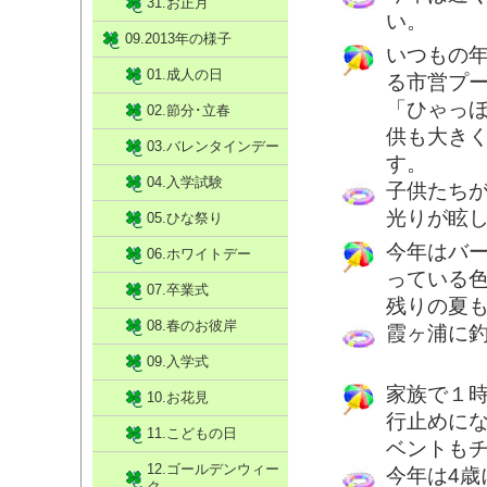
31.お正月
い。
09.2013年の様子
いつもの
01.成人の日
る市営プ
「ひゃっ
02.節分･立春
供も大き
03.バレンタインデー
す。
04.入学試験
子供たち
光りが眩
05.ひな祭り
今年はバ
06.ホワイトデー
っている
07.卒業式
残りの夏
08.春のお彼岸
霞ヶ浦に
09.入学式
家族で１
10.お花見
行止めにな
11.こどもの日
ベントも
12.ゴールデンウィー
今年は4
ク