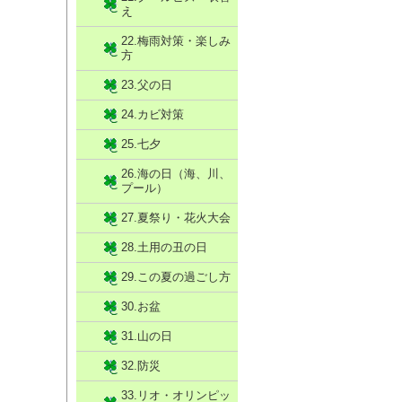
え
22.梅雨対策・楽しみ
方
23.父の日
24.カビ対策
25.七夕
26.海の日（海、川、
プール）
27.夏祭り・花火大会
28.土用の丑の日
29.この夏の過ごし方
30.お盆
31.山の日
32.防災
33.リオ・オリンピッ