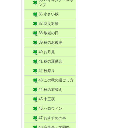
35.ハイキング・キャ
ンプ
36.小さい秋
37.防災対策
38.敬老の日
39.秋のお彼岸
40.お月見
41.秋の運動会
42.秋祭り
43.この秋の過ごし方
44.秋の衣替え
45.十三夜
46.ハロウィン
47.おすすめの本
48.音楽会・学園祭