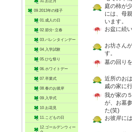
31.お正月
庭の柿が
09.2013年の様子
には、母
01.成人の日
います。
お盆に続
02.節分･立春
03.バレンタインデー
お坊さん
04.入学試験
す。
05.ひな祭り
墓の回り
06.ホワイトデー
近所のお
07.卒業式
戚の家に
08.春のお彼岸
我が家の
09.入学式
が、お墓
10.お花見
た(笑)
お彼岸に
11.こどもの日
12.ゴールデンウィー
ク