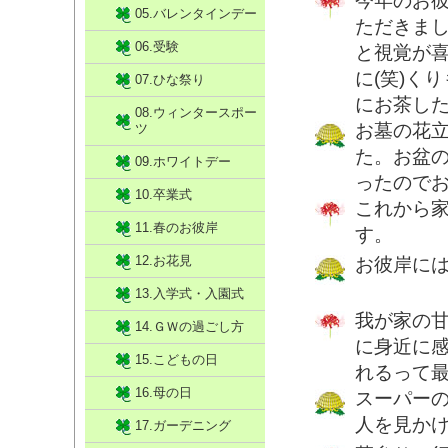
今年のお
05.バレンタインデー
ただきました
06.受験
と視覚が
に(笑)く
07.ひな祭り
にお茶した
08.ウィンタースポー
お墓の花
ツ
た。お盆
09.ホワイトデー
ったので
10.卒業式
これから
11.春のお彼岸
す。
12.お花見
お彼岸に
13.入学式・入園式
我が家の
14.ＧＷの過ごし方
に身近に
15.こどもの日
れるって
16.母の日
スーパー
人を見か
17.ガーデニング