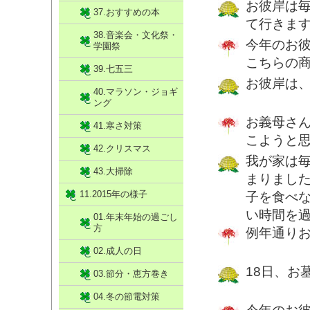
お彼岸は
37.おすすめの本
て行きま
38.音楽会・文化祭・
今年のお
学園祭
こちらの
39.七五三
お彼岸は
40.マラソン・ジョギ
ング
お義母さ
41.寒さ対策
こようと
42.クリスマス
我が家は
43.大掃除
まりまし
11.2015年の様子
子を食べ
い時間を
01.年末年始の過ごし
方
例年通り
02.成人の日
18日、お
03.節分・恵方巻き
04.冬の節電対策