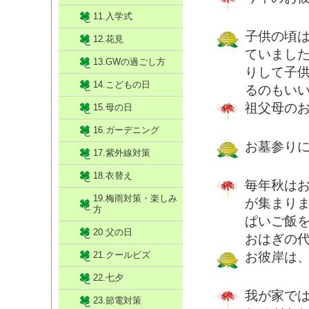
11.入学式
子供の頃
12.花見
ていまし
13.GWの過ごし方
りして子
14.こどもの日
るのもい
祖父母の
15.母の日
16.ガーデニング
お墓参り
17.紫外線対策
18.衣替え
毎年秋は
19.梅雨対策・楽しみ
が集まり
方
ぱいご飯
20.父の日
おはぎの
21.クールビズ
お彼岸は
22.七夕
我が家で
23.節電対策