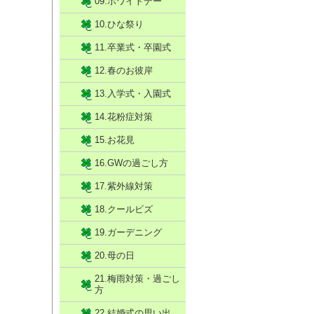
09.ホワイトデー
10.ひな祭り
11.卒業式・卒園式
12.春のお彼岸
13.入学式・入園式
14.花粉症対策
15.お花見
16.GWの過ごし方
17.紫外線対策
18.クールビズ
19.ガーデニング
20.母の日
21.梅雨対策・過ごし
方
22.結婚式の思い出