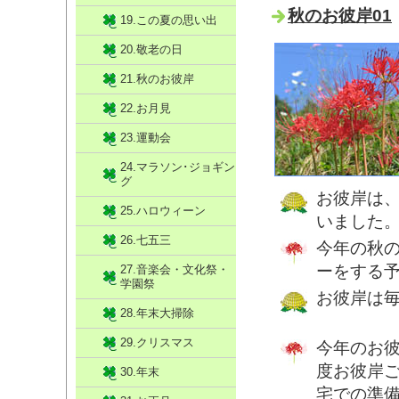
秋のお彼岸01
19.この夏の思い出
20.敬老の日
21.秋のお彼岸
22.お月見
23.運動会
24.マラソン･ジョギン
グ
お彼岸は
25.ハロウィーン
いました
26.七五三
今年の秋
ーをする
27.音楽会・文化祭・
学園祭
お彼岸は
28.年末大掃除
29.クリスマス
今年のお
度お彼岸
30.年末
宅での準