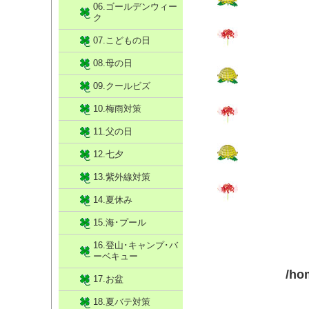
06.ゴールデンウィー
ク
07.こどもの日
08.母の日
09.クールビズ
10.梅雨対策
11.父の日
12.七夕
13.紫外線対策
14.夏休み
15.海･プール
16.登山･キャンプ･バ
ーベキュー
/ho
17.お盆
18.夏バテ対策