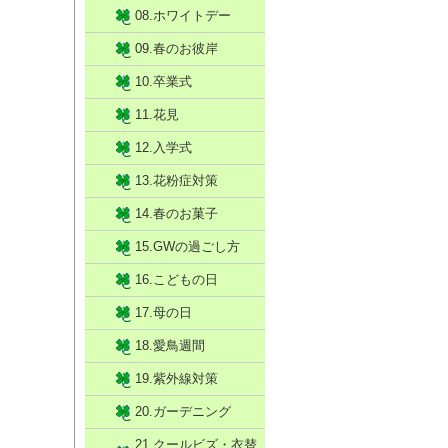
08.ホワイトデー
09.春のお彼岸
10.卒業式
11.花見
12.入学式
13.花粉症対策
14.春のお菓子
15.GWの過ごし方
16.こどもの日
17.母の日
18.愛鳥週間
19.紫外線対策
20.ガーデニング
21.クールビズ・衣替