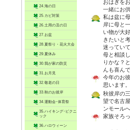
おはぎを
24.海の日
一緒にお
25.カビ対策
私は盆に
岸に母と
26.土用の丑の日
い物が大
27.お盆
きたいと
28.夏祭り・花火大会
迷ってい
29.夏休み
母と相談
りかな？
30.我が家の防災
んも喜ん
31.お月見
今年のお
32.敬老の日
思います
33.秋のお彼岸
秋彼岸の
望で名古
34.運動会･体育祭
ンモール
35.ハイキング･ピクニ
家族そろ
ック
36.ハロウィーン