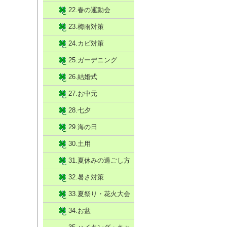
22.春の運動会
23.梅雨対策
24.カビ対策
25.ガーデニング
26.結婚式
27.お中元
28.七夕
29.海の日
30.土用
31.夏休みの過ごし方
32.暑さ対策
33.夏祭り・花火大会
34.お盆