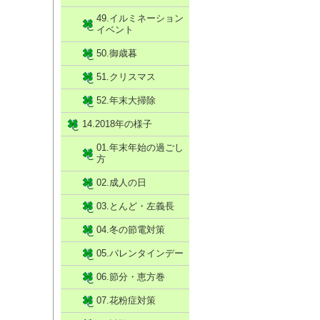
49.イルミネーション
イベント
50.御歳暮
51.クリスマス
52.年末大掃除
14.2018年の様子
01.年末年始の過ごし
方
02.成人の日
03.とんど・左義長
04.冬の節電対策
05.バレンタインデー
06.節分・恵方巻
07.花粉症対策