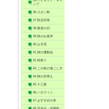
35.ハイキング・キャ
ンプ
36.小さい秋
37.防災対策
38.敬老の日
39.秋のお彼岸
40.お月見
41.秋の運動会
42.秋祭り
43.この秋の過ごし方
44.秋の衣替え
45.十三夜
46.ハロウィン
47.おすすめの本
48.音楽会・学園祭