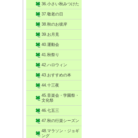
36.小さい秋みつけた
37.敬老の日
38.秋のお彼岸
39.お月見
40.運動会
41.秋祭り
42.ハロウィン
43.おすすめの本
44.十三夜
45.音楽会・学園祭・
文化祭
46.七五三
47.秋の行楽シーズン
48.マラソン・ジョギ
ング