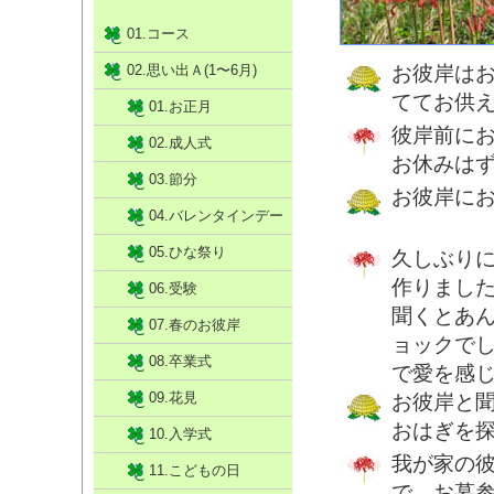
01.コース
02.思い出Ａ(1〜6月)
お彼岸は
ててお供
01.お正月
彼岸前に
02.成人式
お休みは
03.節分
お彼岸に
04.バレンタインデー
05.ひな祭り
久しぶり
作りまし
06.受験
聞くとあ
07.春のお彼岸
ョックで
08.卒業式
で愛を感
09.花見
お彼岸と
おはぎを
10.入学式
我が家の
11.こどもの日
で、お墓