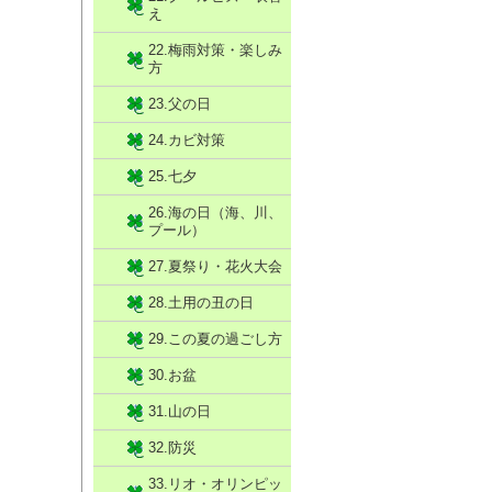
え
22.梅雨対策・楽しみ
方
23.父の日
24.カビ対策
25.七夕
26.海の日（海、川、
プール）
27.夏祭り・花火大会
28.土用の丑の日
29.この夏の過ごし方
30.お盆
31.山の日
32.防災
33.リオ・オリンピッ