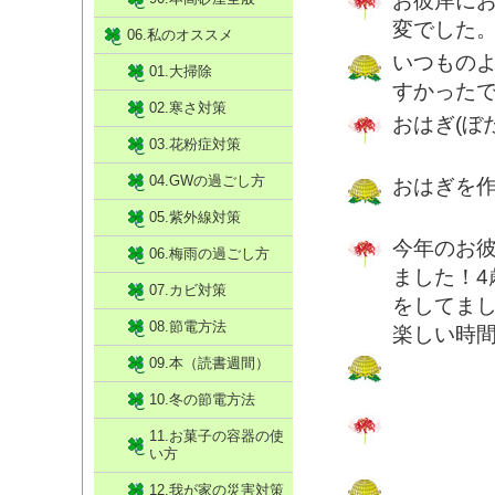
お彼岸に
変でした
06.私のオススメ
いつもの
01.大掃除
すかった
02.寒さ対策
おはぎ(ぼ
03.花粉症対策
04.GWの過ごし方
おはぎを
05.紫外線対策
今年のお
06.梅雨の過ごし方
ました！
07.カビ対策
をしてま
08.節電方法
楽しい時
09.本（読書週間）
10.冬の節電方法
11.お菓子の容器の使
い方
12.我が家の災害対策