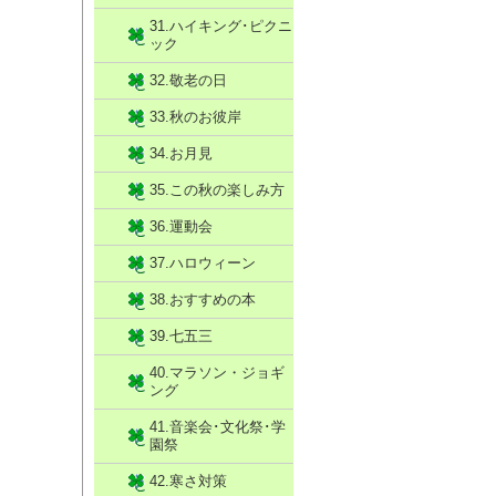
31.ハイキング･ピクニ
ック
32.敬老の日
33.秋のお彼岸
34.お月見
35.この秋の楽しみ方
36.運動会
37.ハロウィーン
38.おすすめの本
39.七五三
40.マラソン・ジョギ
ング
41.音楽会･文化祭･学
園祭
42.寒さ対策