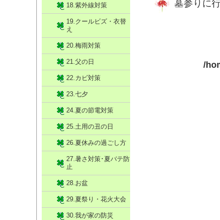
墓参りに
18.紫外線対策
19.クールビズ・衣替
え
20.梅雨対策
21.父の日
/ho
22.カビ対策
23.七夕
24.夏の節電対策
25.土用の丑の日
26.夏休みの過ごし方
27.暑さ対策･夏バテ防
止
28.お盆
29.夏祭り・花火大会
30.我が家の防災