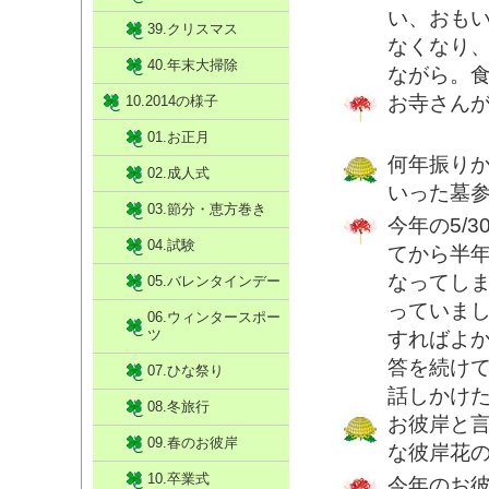
い、おも
39.クリスマス
なくなり
40.年末大掃除
ながら。
お寺さん
10.2014の様子
01.お正月
何年振り
02.成人式
いった墓
03.節分・恵方巻き
今年の5/
04.試験
てから半
なってし
05.バレンタインデー
っていま
06.ウィンタースポー
ツ
すればよ
答を続け
07.ひな祭り
話しかけ
08.冬旅行
お彼岸と
09.春のお彼岸
な彼岸花
10.卒業式
今年のお