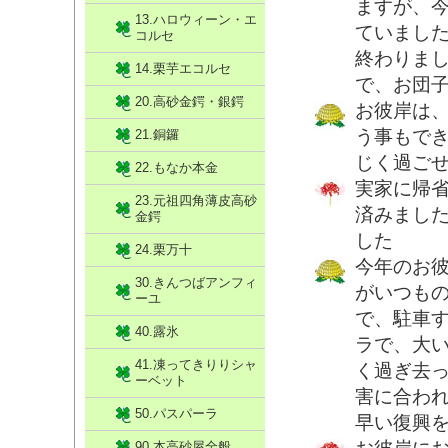
ますが、
13.ハロウィーン・エ
ていまし
コルセ
終わりま
14.栗芋エコルセ
で、お団
20.高砂金鍔・銀鍔
お彼岸は
う事もで
21.銅鑼
じく過ご
22.もなか本金
実家に帰
23.元祖四角薄皮高砂
済みまし
金鍔
した
24.栗万十
今年のお
30.きんつばアンフィ
がいつも
ーユ
で、駐車
40.露氷
ラで、大
41.凍ってきりりシャ
く過ぎ去
ーベット
害に合わ
50.パスパーラ
早い復興
90.本高砂屋全般