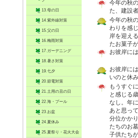
今年の秋
た、建設
13.母の日
今年の秋
14.紫外線対策
わりを感
15.父の日
岸を迎え
16.梅雨対策
たお菓子
17.ガーデニング
お彼岸に
18.暑さ対策
お彼岸に
19.七夕
いのと休
20.節電対策
もうすぐ
21.土用の丑の日
と感じる
22.海・プール
なし。年
あと思っ
23.お盆
分位かか
24.夏休み
たちのお
25.夏祭り・花火大会
子供たち