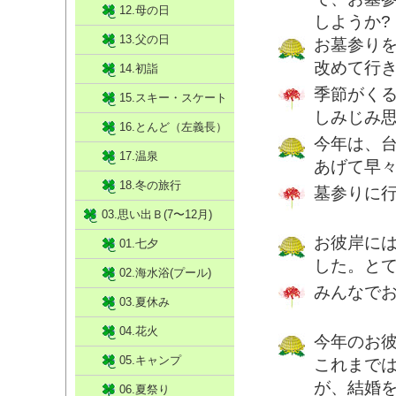
12.母の日
しようか?
13.父の日
お墓参り
改めて行
14.初詣
季節がく
15.スキー・スケート
しみじみ
16.とんど（左義長）
今年は、
17.温泉
あげて早
18.冬の旅行
墓参りに
03.思い出Ｂ(7〜12月)
お彼岸に
01.七夕
した。と
02.海水浴(プール)
みんなで
03.夏休み
04.花火
今年のお
05.キャンプ
これまで
が、結婚
06.夏祭り