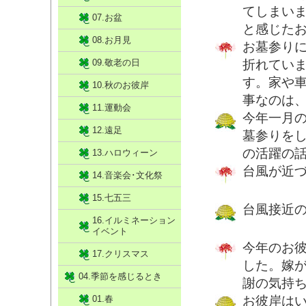
てしまい
07.お盆
と感じた
08.お月見
お墓参りに
09.敬老の日
折れてい
す。家や
10.秋のお彼岸
事なのは
11.運動会
今年一月
12.遠足
墓参りを
の活躍の
13.ハロウィーン
台風が近
14.音楽会･文化祭
15.七五三
台風接近
16.イルミネーション
イベント
今年のお
17.クリスマス
した。嫁
04.季節を感じるとき
謝の気持
01.春
お彼岸は