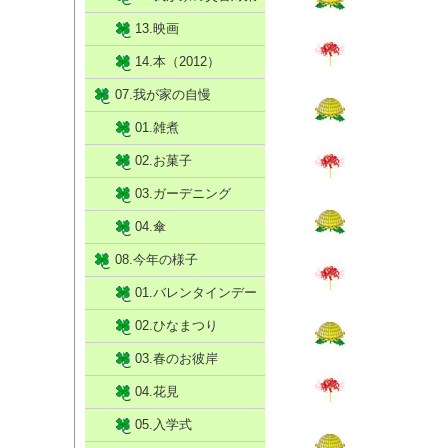
13.映画
14.本（2012）
07.我が家の自慢
01.雑煮
02.お菓子
03.ガーデニング
04.傘
08.今年の様子
01.バレンタインデー
02.ひなまつり
03.春のお彼岸
04.花見
05.入学式