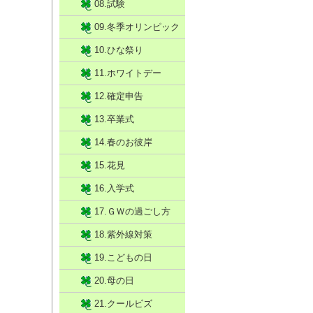
08.試験
09.冬季オリンピック
10.ひな祭り
11.ホワイトデー
12.確定申告
13.卒業式
14.春のお彼岸
15.花見
16.入学式
17.ＧＷの過ごし方
18.紫外線対策
19.こどもの日
20.母の日
21.クールビズ