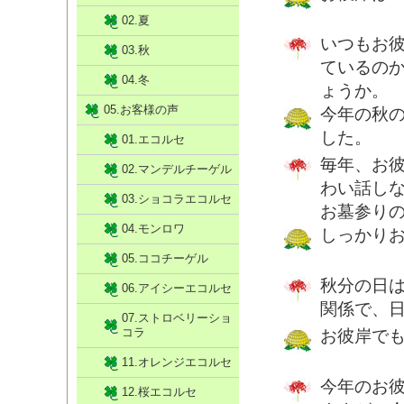
02.夏
いつもお
03.秋
ているの
04.冬
ょうか。
05.お客様の声
今年の秋
した。
01.エコルセ
毎年、お
02.マンデルチーゲル
わい話し
03.ショコラエコルセ
お墓参り
04.モンロワ
しっかり
05.ココチーゲル
秋分の日
06.アイシーエコルセ
関係で、
07.ストロベリーショ
コラ
お彼岸で
11.オレンジエコルセ
今年のお
12.桜エコルセ