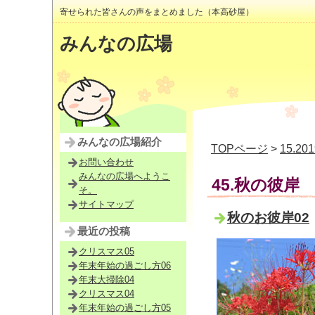
寄せられた皆さんの声をまとめました（本高砂屋）
みんなの広場
みんなの広場紹介
TOPページ
>
15.2
お問い合わせ
みんなの広場へようこ
45.秋の彼岸
そ。
サイトマップ
秋のお彼岸02
最近の投稿
クリスマス05
年末年始の過ごし方06
年末大掃除04
クリスマス04
年末年始の過ごし方05