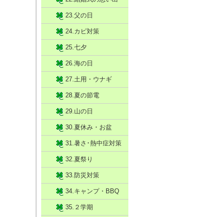
23.父の日
24.カビ対策
25.七夕
26.海の日
27.土用・ウナギ
28.夏の節電
29.山の日
30.夏休み・お盆
31.暑さ･熱中症対策
32.夏祭り
33.防災対策
34.キャンプ・BBQ
35.２学期