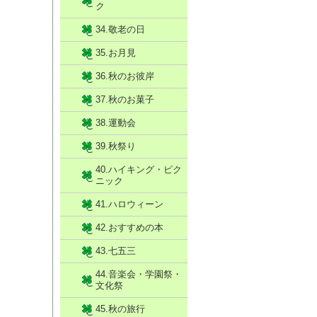
ク
34.敬老の日
35.お月見
36.秋のお彼岸
37.秋のお菓子
38.運動会
39.秋祭り
40.ハイキング・ピク
ニック
41.ハロウィーン
42.おすすめの本
43.七五三
44.音楽会・学園祭・
文化祭
45.秋の旅行