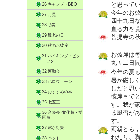
と思って
26.キャンプ・BBQ
今年のお
27.月見
四十九日
28.防災
直る力を
29.敬老の日
菩提寺の
30.秋のお彼岸
お彼岸は
31.ハイキング・ピク
ニック
丸々二日
32.運動会
今年の夏
暑が厳し
33.ハロウィーン
しだと思
34.おすすめの本
彼岸まで
35.七五三
す。我が
る風習が
36.音楽会･文化祭・学
園祭
す。
37.寒さ対策
両親とも
れたり、
38.ペット