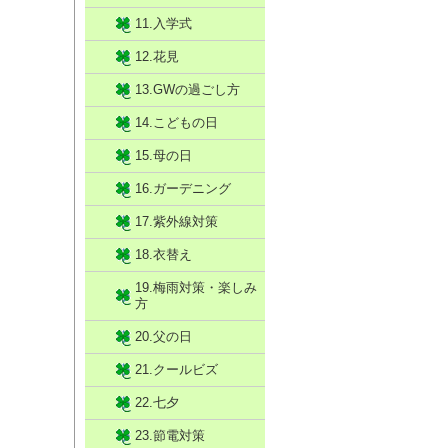
11.入学式
12.花見
13.GWの過ごし方
14.こどもの日
15.母の日
16.ガーデニング
17.紫外線対策
18.衣替え
19.梅雨対策・楽しみ
方
20.父の日
21.クールビズ
22.七夕
23.節電対策