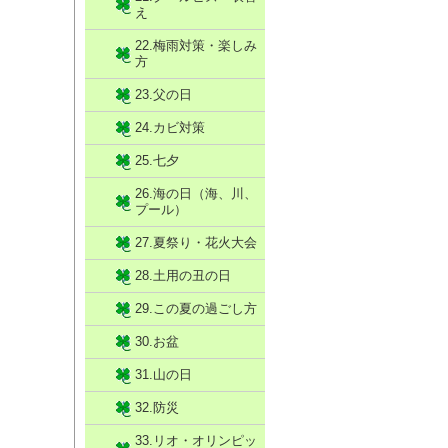
え
22.梅雨対策・楽しみ
方
23.父の日
24.カビ対策
25.七夕
26.海の日（海、川、
プール）
27.夏祭り・花火大会
28.土用の丑の日
29.この夏の過ごし方
30.お盆
31.山の日
32.防災
33.リオ・オリンピッ