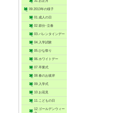
31.お正月
09.2013年の様子
01.成人の日
02.節分･立春
03.バレンタインデー
04.入学試験
05.ひな祭り
06.ホワイトデー
07.卒業式
08.春のお彼岸
09.入学式
10.お花見
11.こどもの日
12.ゴールデンウィー
ク