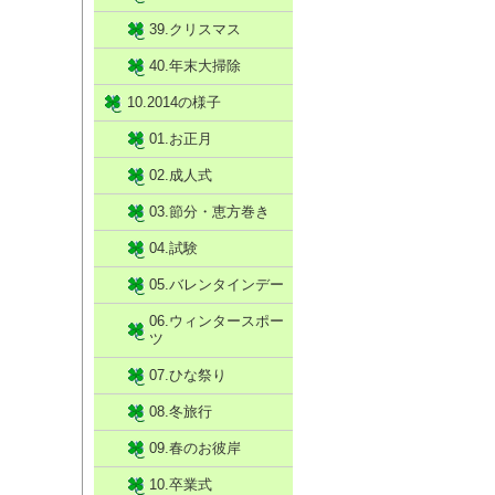
39.クリスマス
40.年末大掃除
10.2014の様子
01.お正月
02.成人式
03.節分・恵方巻き
04.試験
05.バレンタインデー
06.ウィンタースポー
ツ
07.ひな祭り
08.冬旅行
09.春のお彼岸
10.卒業式