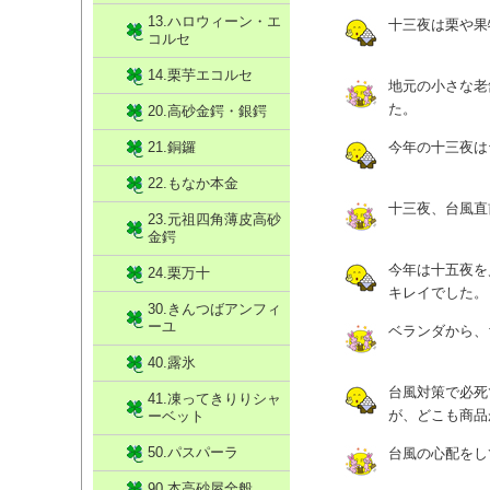
13.ハロウィーン・エ
十三夜は栗や果
コルセ
14.栗芋エコルセ
地元の小さな老
た。
20.高砂金鍔・銀鍔
21.銅鑼
今年の十三夜は
22.もなか本金
十三夜、台風直
23.元祖四角薄皮高砂
金鍔
今年は十五夜を
24.栗万十
キレイでした。
30.きんつばアンフィ
ーユ
ベランダから、
40.露氷
台風対策で必死
41.凍ってきりりシャ
が、どこも商品
ーベット
50.パスパーラ
台風の心配をし
90.本高砂屋全般