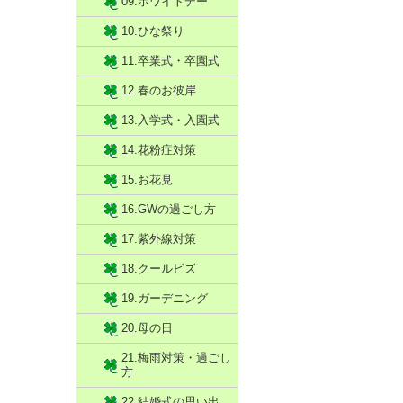
09.ホワイトデー
10.ひな祭り
11.卒業式・卒園式
12.春のお彼岸
13.入学式・入園式
14.花粉症対策
15.お花見
16.GWの過ごし方
17.紫外線対策
18.クールビズ
19.ガーデニング
20.母の日
21.梅雨対策・過ごし
方
22.結婚式の思い出