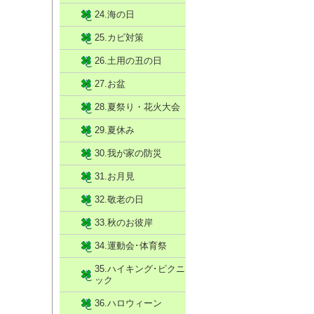
24.海の日
25.カビ対策
26.土用の丑の日
27.お盆
28.夏祭り・花火大会
29.夏休み
30.我が家の防災
31.お月見
32.敬老の日
33.秋のお彼岸
34.運動会･体育祭
35.ハイキング･ピクニ
ック
36.ハロウィーン