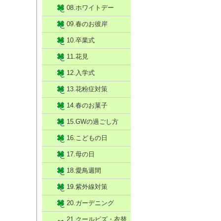
08.ホワイトデー
09.春のお彼岸
10.卒業式
11.花見
12.入学式
13.花粉症対策
14.春のお菓子
15.GWの過ごし方
16.こどもの日
17.母の日
18.愛鳥週間
19.紫外線対策
20.ガーデニング
21.クールビズ・衣替