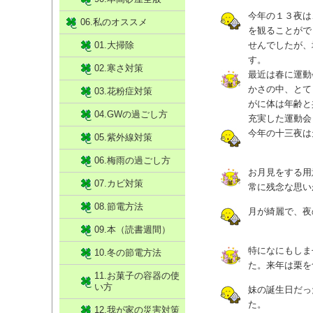
今年の１３夜は
06.私のオススメ
を観ることがで
01.大掃除
せんでしたが、
す。
02.寒さ対策
最近は春に運動
かさの中、とて
03.花粉症対策
がに体は年齢と
04.GWの過ごし方
充実した運動会
今年の十三夜は
05.紫外線対策
06.梅雨の過ごし方
お月見をする用
07.カビ対策
常に残念な思い
08.節電方法
月が綺麗で、夜
09.本（読書週間）
特になにもしま
10.冬の節電方法
た。来年は栗を
11.お菓子の容器の使
い方
妹の誕生日だっ
た。
12.我が家の災害対策