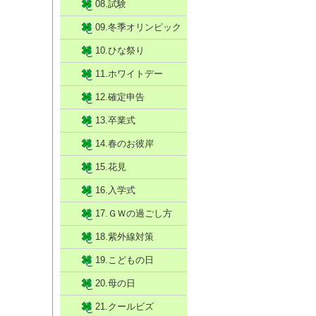
08.試験
09.冬季オリンピック
10.ひな祭り
11.ホワイトデー
12.確定申告
13.卒業式
14.春のお彼岸
15.花見
16.入学式
17.ＧＷの過ごし方
18.紫外線対策
19.こどもの日
20.母の日
21.クールビズ