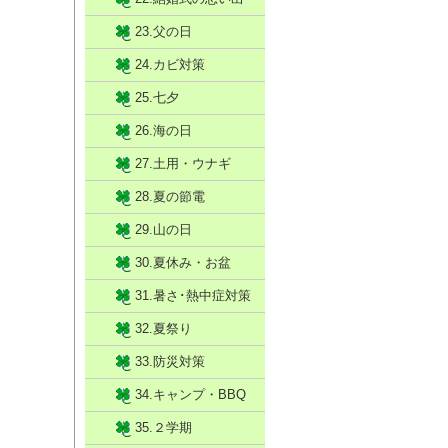
23.父の日
24.カビ対策
25.七夕
26.海の日
27.土用・ウナギ
28.夏の節電
29.山の日
30.夏休み・お盆
31.暑さ･熱中症対策
32.夏祭り
33.防災対策
34.キャンプ・BBQ
35.２学期