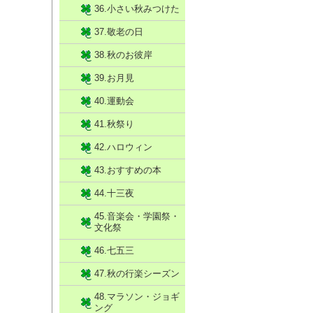
36.小さい秋みつけた
37.敬老の日
38.秋のお彼岸
39.お月見
40.運動会
41.秋祭り
42.ハロウィン
43.おすすめの本
44.十三夜
45.音楽会・学園祭・
文化祭
46.七五三
47.秋の行楽シーズン
48.マラソン・ジョギ
ング