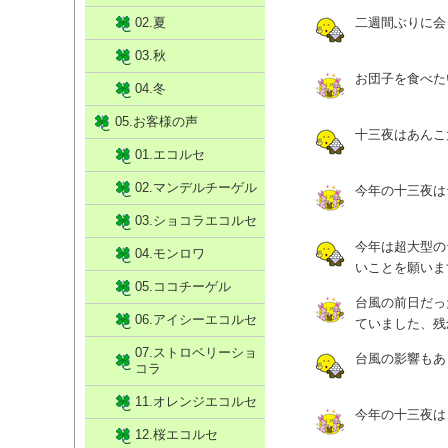
02.夏
二週間ぶりに会
03.秋
お団子を食べた
04.冬
05.お客様の声
十三夜はあんこ
01.エコルセ
02.マンデルチーゲル
今年の十三夜は
03.ショコラエコルセ
今年は超大型の
04.モンロワ
いことを願いま
05.ココチーゲル
台風の前日だっ
06.アイシーエコルセ
ていました、残
07.ストロベリーショ
台風の影響もあ
コラ
11.オレンジエコルセ
今年の十三夜は
12.桜エコルセ