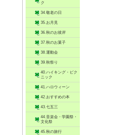
ク
34.敬老の日
35.お月見
36.秋のお彼岸
37.秋のお菓子
38.運動会
39.秋祭り
40.ハイキング・ピク
ニック
41.ハロウィーン
42.おすすめの本
43.七五三
44.音楽会・学園祭・
文化祭
45.秋の旅行