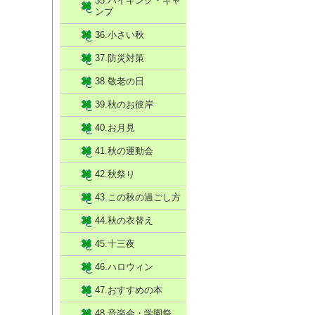
35.ハイキング・キャ
ンプ
36.小さい秋
37.防災対策
38.敬老の日
39.秋のお彼岸
40.お月見
41.秋の運動会
42.秋祭り
43.この秋の過ごし方
44.秋の衣替え
45.十三夜
46.ハロウィン
47.おすすめの本
48.音楽会・学園祭