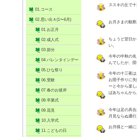
ススキの丘で十
01.コース
02.思い出Ａ(1〜6月)
お月さまの観察
01.お正月
ちょうど翌日か
02.成人式
い。
03.節分
今年の中秋の名
04.バレンタインデー
んでしたが、団
05.ひな祭り
今年の十三夜は
お団子作りに失
06.受験
ーと今から楽し
07.春のお彼岸
ばあちゃんから
08.卒業式
今年は足の具合
09.花見
月見ならぬ通行
10.入学式
お月様と一緒に
11.こどもの日