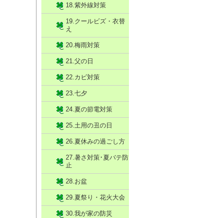
18.紫外線対策
19.クールビズ・衣替
え
20.梅雨対策
21.父の日
22.カビ対策
23.七夕
24.夏の節電対策
25.土用の丑の日
26.夏休みの過ごし方
27.暑さ対策･夏バテ防
止
28.お盆
29.夏祭り・花火大会
30.我が家の防災