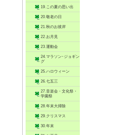
19.この夏の思い出
20.敬老の日
21.秋のお彼岸
22.お月見
23.運動会
24.マラソン･ジョギン
グ
25.ハロウィーン
26.七五三
27.音楽会・文化祭・
学園祭
28.年末大掃除
29.クリスマス
30.年末