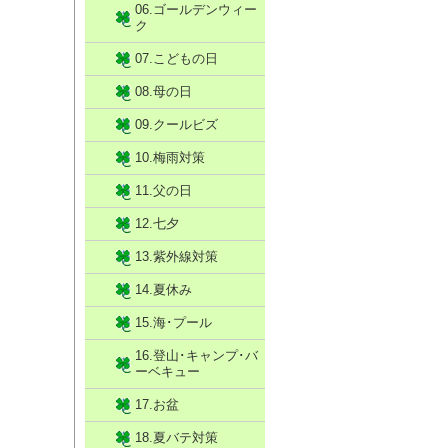
06.ゴールデンウィー
ク
07.こどもの日
08.母の日
09.クールビズ
10.梅雨対策
11.父の日
12.七夕
13.紫外線対策
14.夏休み
15.海･プール
16.登山･キャンプ･バ
ーベキュー
17.お盆
18.夏バテ対策