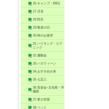
26.キャンプ・BBQ
27.月見
28.防災
29.敬老の日
30.秋のお彼岸
31.ハイキング・ピク
ニック
32.運動会
33.ハロウィーン
34.おすすめの本
35.七五三
36.音楽会･文化祭・学
園祭
37.寒さ対策
38.ペット