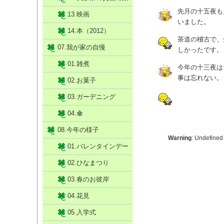
先月の十五夜も
13.映画
いました。
14.本（2012）
茶道の稽古で、
07.我が家の自慢
しかったです。
01.雑煮
今年の十三夜は
事は忘れない。
02.お菓子
03.ガーデニング
04.傘
08.今年の様子
Warning
: Undefined
01.バレンタインデー
02.ひなまつり
03.春のお彼岸
04.花見
05.入学式