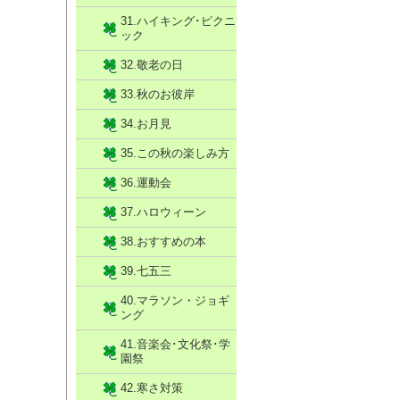
31.ハイキング･ピクニ
ック
32.敬老の日
33.秋のお彼岸
34.お月見
35.この秋の楽しみ方
36.運動会
37.ハロウィーン
38.おすすめの本
39.七五三
40.マラソン・ジョギ
ング
41.音楽会･文化祭･学
園祭
42.寒さ対策