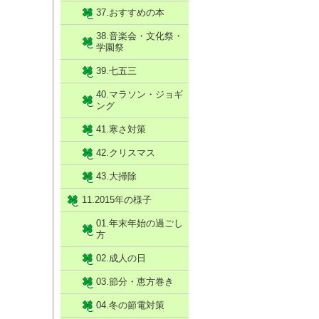
37.おすすめの本
38.音楽会・文化祭・
学園祭
39.七五三
40.マラソン・ジョギ
ング
41.寒さ対策
42.クリスマス
43.大掃除
11.2015年の様子
01.年末年始の過ごし
方
02.成人の日
03.節分・恵方巻き
04.冬の節電対策