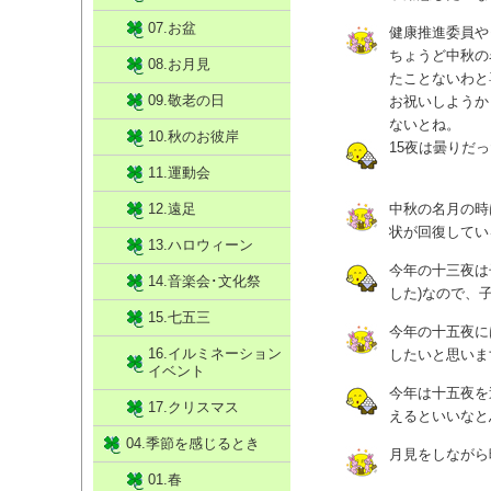
07.お盆
健康推進委員や
ちょうど中秋の
08.お月見
たことないわと
09.敬老の日
お祝いしようか
ないとね。
10.秋のお彼岸
15夜は曇りだ
11.運動会
12.遠足
中秋の名月の時
状が回復してい
13.ハロウィーン
今年の十三夜は
14.音楽会･文化祭
した)なので、
15.七五三
今年の十五夜に
16.イルミネーション
したいと思いま
イベント
今年は十五夜を
17.クリスマス
えるといいなと
04.季節を感じるとき
月見をしながら
01.春