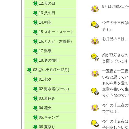
12.母の日
9月はお隠れだ
13.父の日
14.初詣
今年の十三夜は
ます。
15.スキー・スケート
お月見の日は、
16.とんど（左義長）
17.温泉
娘が豆好きなの
18.冬の旅行
と面っています
03.思い出Ｂ(7〜12月)
十五夜と十三夜
いなと思ってい
01.七夕
ものを月を愛で
02.海水浴(プール)
文章を書いて生
りそうなので、
03.夏休み
今年の十三夜の
04.花火
ですね！！
05.キャンプ
今年の十五夜は
06.夏祭り
子用意したいな