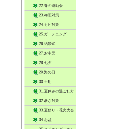
22.春の運動会
23.梅雨対策
24.カビ対策
25.ガーデニング
26.結婚式
27.お中元
28.七夕
29.海の日
30.土用
31.夏休みの過ごし方
32.暑さ対策
33.夏祭り・花火大会
34.お盆