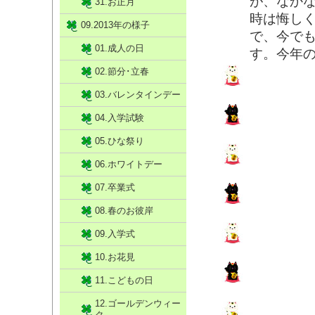
が、なかな
31.お正月
時は悔し
09.2013年の様子
で、今で
01.成人の日
す。今年
02.節分･立春
03.バレンタインデー
04.入学試験
05.ひな祭り
06.ホワイトデー
07.卒業式
08.春のお彼岸
09.入学式
10.お花見
11.こどもの日
12.ゴールデンウィー
ク