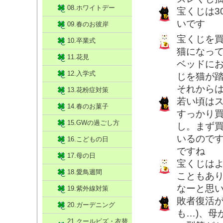
08.ホワイトデー
宝くじは3
いです
09.春のお彼岸
宝くじを
10.卒業式
猫になっ
11.花見
ベッドに
12.入学式
じを猫が
それから
13.花粉症対策
若い頃は
14.春のお菓子
すっかり
15.GWの過ごし方
し。まず
いるので
16.こどもの日
ですね
17.母の日
宝くじは
18.愛鳥週間
こともあり
なーと思
19.紫外線対策
敗者復活が
20.ガーデニング
も…)、母
21.クールビズ・衣替