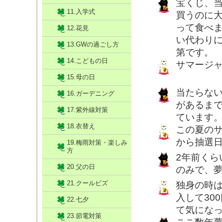
宝くじ、
11.入学式
買うのに
って食べ
12.花見
い代わり
13.GWの過ごし方
第です。
14.こどもの日
サマージャ
15.母の日
当たらな
16.ガーデニング
があるま
17.紫外線対策
ています
18.衣替え
この夏の
から抽選
19.梅雨対策・楽しみ
方
2年前く
20.父の日
のみで、夢
21.クールビズ
独身の時
入して30
22.七夕
て気にな
23.節電対策