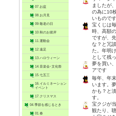
ましたが
07.お盆
の為に10
08.お月見
いもので
09.敬老の日
宝くじは
時、高額
10.秋のお彼岸
ですが、
11.運動会
な？と冗談
12.遠足
た。年明
として残
13.ハロウィーン
夢を買い
14.音楽会･文化祭
アです
15.七五三
毎年、年
16.イルミネーション
います。
イベント
かも？と
17.クリスマス
す。
宝クジが
04.季節を感じるとき
観たり、
01.春