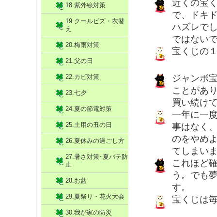
近くの宝
18.紫外線対策
で、ドキ
19.クールビズ・衣替
ハズレで
え
ではない
20.梅雨対策
宝くじの
21.父の日
22.カビ対策
ジャンボ
ことがあ
23.七夕
買い続け
24.夏の節電対策
一年に一度
25.土用の丑の日
事はなく
のをやめ
26.夏休みの過ごし方
てしまいま
27.暑さ対策･夏バテ防
これほど
止
う。でも
28.お盆
す。
29.夏祭り・花火大会
宝くじは
30.我が家の防災