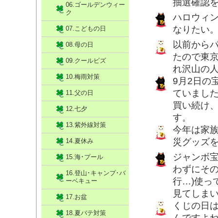
抽選確認
06.ゴールデンウィー
ク
ハロウィ
なりたい
07.こどもの日
以前から
08.母の日
たので東
09.クールビズ
れ沢山の
10.梅雨対策
9月2日の
ていまし
11.父の日
買い続け
12.七夕
す。
13.紫外線対策
今年は家
災グッズ
14.夏休み
ジャンボ
15.海･プール
わずにその
16.登山･キャンプ･バ
行…)使っ
ーベキュー
見てしま
17.お盆
くじの日
18.夏バテ対策
んですよね