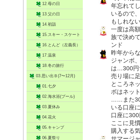
12.母の日
年忘れて
いるので
13.父の日
もしれな
14.初詣
一度は高
15.スキー・スケート
族で決め
ンド
16.とんど（左義長）
昨年から
17.温泉
ジャンボ、
18.冬の旅行
は…300
売り場に
03.思い出Ｂ(7〜12月)
ところネ
01.七夕
ボはネッ
02.海水浴(プール)
……また3
いる口座
03.夏休み
口座に30
04.花火
ここに見
05.キャンプ
購入する気
06.夏祭り
サマージ