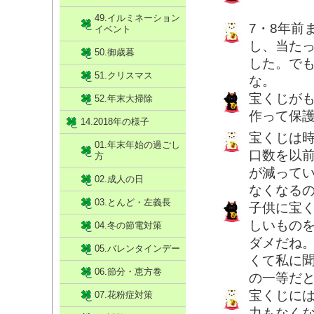
49.イルミネーション
7・8年前
イベント
し、当たっ
50.御歳暮
した。で
51.クリスマス
な。
宝くじが
52.年末大掃除
作って保
14.2018年の様子
宝くじは
01.年末年始の過ごし
口数を以
方
が減って
02.成人の日
なくなる
03.とんど・左義長
子供に宝
しいもの
04.冬の節電対策
ダメだね
05.バレンタインデー
くて私に
06.節分・恵方巻
の一等だ
宝くじに
07.花粉症対策
力もなく