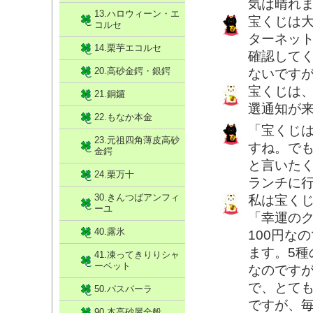
気は晴れ
13.ハロウィーン・エ
宝くじは
コルセ
ターネッ
14.栗芋エコルセ
確認して
20.高砂金鍔・銀鍔
ないです
宝くじは
21.銅鑼
選通知が
22.もなか本金
「宝くじ
23.元祖四角薄皮高砂
すね。で
金鍔
と言いた
24.栗万十
ランチに
30.きんつばアンフィ
私は宝く
ーユ
「幸運の
40.露氷
100円な
ます。5種
41.凍ってきりりシャ
ーベット
なのですが
で、とて
50.パスパーラ
ですが、
90.本高砂屋全般