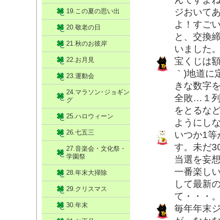
ジおいて
19.この夏の思い出
よ！すご
20.敬老の日
と、交換
21.秋のお彼岸
いました
22.お月見
宝くじは額
｀)地道に
23.運動会
きな数字
24.マラソン･ジョギン
全敗…１
グ
をとるな
25.ハロウィーン
ようにし
26.七五三
いつか1
す。未だ3
27.音楽会・文化祭・
学園祭
当選を妄
一番楽し
28.年末大掃除
して最新
29.クリスマス
て・・・
30.年末
毎年年末