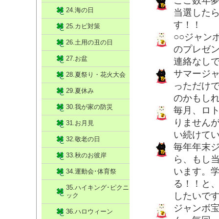
ここ数年夢
24.海の日
当選した
す！！
25.カビ対策
○○ジャン
26.土用の丑の日
のプレゼ
27.お盆
連絡なしで
サマージャ
28.夏祭り・花火大会
っただけ
29.夏休み
のかもし
30.我が家の防災
毎月、ロト
りません
31.お月見
い続けて
32.敬老の日
毎年年末
33.秋のお彼岸
ら、もし
います。
34.運動会･体育祭
る！！と
35.ハイキング･ピクニ
したいで
ック
ジャンボ
36.ハロウィーン