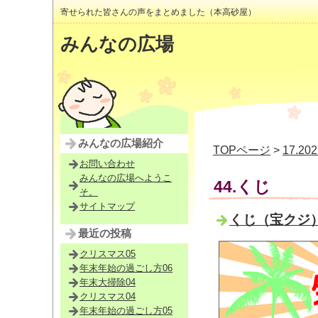
寄せられた皆さんの声をまとめました（本高砂屋）
みんなの広場
みんなの広場紹介
TOPページ
>
17.2
お問い合わせ
みんなの広場へようこ
44.くじ
そ。
サイトマップ
くじ（宝クジ）
最近の投稿
クリスマス05
年末年始の過ごし方06
年末大掃除04
クリスマス04
年末年始の過ごし方05