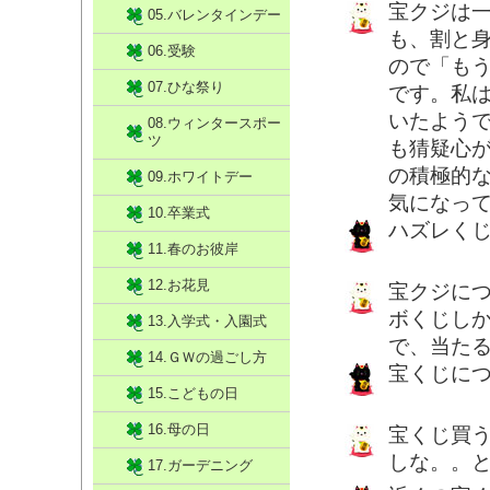
宝クジは
05.バレンタインデー
も、割と身
06.受験
ので「も
07.ひな祭り
です。私
いたよう
08.ウィンタースポー
ツ
も猜疑心
の積極的
09.ホワイトデー
気になっ
10.卒業式
ハズレく
11.春のお彼岸
12.お花見
宝クジにつ
ボくじしか
13.入学式・入園式
で、当た
14.ＧＷの過ごし方
宝くじに
15.こどもの日
16.母の日
宝くじ買
しな。。
17.ガーデニング