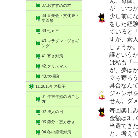
ん。毎回
37.おすすめの本
が。いつ
少し前に
38.音楽会・文化祭・
学園祭
をした経
39.七五三
ていると
すが、素
40.マラソン・ジョギ
ング
しょうか
議という
41.寒さ対策
は私も「
42.クリスマス
が、夢は
43.大掃除
立ち寄ろ
具合なん
11.2015年の様子
ジャンボ
01.年末年始の過ごし
せん。ダ
方
毎回楽し
02.成人の日
金額は3，
03.節分・恵方巻き
当選でき
04.冬の節電対策
と、考え