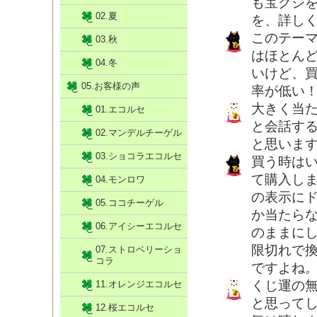
も宝クジ
02.夏
を、詳し
このテー
03.秋
はほとん
04.冬
いけど、
05.お客様の声
率が低い
大きく当
01.エコルセ
と会話す
02.マンデルチーゲル
と思いま
03.ショコラエコルセ
買う時はい
て購入し
04.モンロワ
の表示にド
05.ココチーゲル
か当たら
06.アイシーエコルセ
のままに
限切れで
07.ストロベリーショ
コラ
ですよね
くじ運の
11.オレンジエコルセ
と思って
12.桜エコルセ