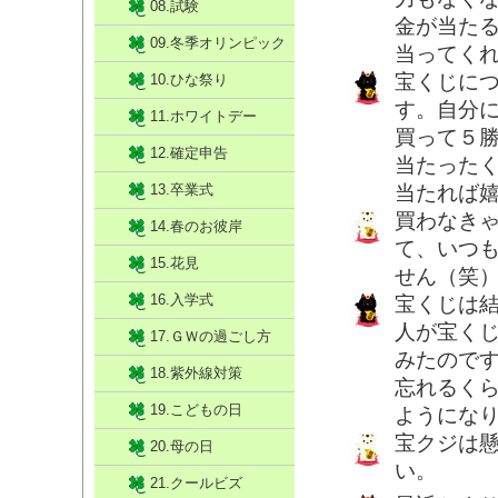
08.試験
金が当た
09.冬季オリンピック
当ってく
宝くじに
10.ひな祭り
す。自分
11.ホワイトデー
買って５
12.確定申告
当たった
13.卒業式
当たれば
買わなき
14.春のお彼岸
て、いつ
15.花見
せん（笑
16.入学式
宝くじは
人が宝く
17.ＧＷの過ごし方
みたので
18.紫外線対策
忘れるく
19.こどもの日
ようにな
宝クジは
20.母の日
い。
21.クールビズ