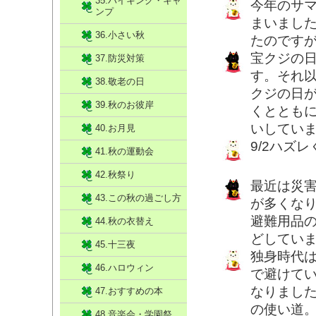
35.ハイキング・キャ
今年のサ
ンプ
まいまし
36.小さい秋
たのです
宝クジの
37.防災対策
す。それ
38.敬老の日
クジの日
39.秋のお彼岸
くととも
いしてい
40.お月見
9/2ハズ
41.秋の運動会
42.秋祭り
最近は災
43.この秋の過ごし方
が多くな
避難用品
44.秋の衣替え
どしてい
45.十三夜
独身時代
46.ハロウィン
で避けて
なりました
47.おすすめの本
の使い道。
48.音楽会・学園祭