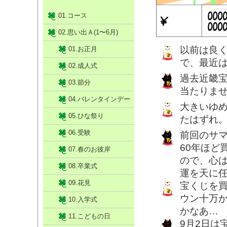
01.コース
02.思い出Ａ(1〜6月)
以前は良
01.お正月
で、最近
02.成人式
過去近畿宝
03.節分
当たりま
04.バレンタインデー
大きいゆ
05.ひな祭り
たはずれ
06.受験
前回のサマ
60年ほど
07.春のお彼岸
ので、心
08.卒業式
運を天に
09.花見
宝くじを買
ウン十万
10.入学式
かなあ…
11.こどもの日
9月2日は