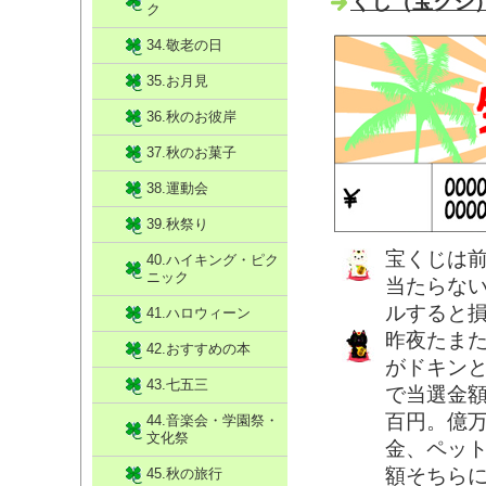
くじ（宝クジ）
ク
34.敬老の日
35.お月見
36.秋のお彼岸
37.秋のお菓子
38.運動会
39.秋祭り
宝くじは
40.ハイキング・ピク
ニック
当たらない
ルすると
41.ハロウィーン
昨夜たま
42.おすすめの本
がドキン
43.七五三
で当選金
百円。億
44.音楽会・学園祭・
文化祭
金、ペッ
額そちら
45.秋の旅行