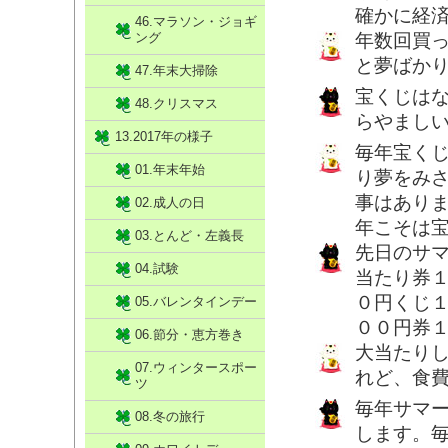
確かに経
46.マラソン・ジョギ
ング
年数回買っ
と夢ばか
47.年末大掃除
宝くじは
48.クリスマス
らやまし
13.2017年の様子
毎年宝く
01.年末年始
り夢をみ
事はありま
02.成人の日
年こそは
03.とんど・左義長
先日のサ
04.試験
当たり券
０円くじ
05.バレンタインデー
００円券
06.節分・恵方巻き
大当たり
07.ウィンタースポー
れど、食
ツ
毎年サマ
08.冬の旅行
します。