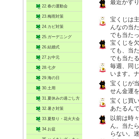
最近かす
22.春の運動会
23.梅雨対策
宝くじは
んなの当
24.カビ対策
でも当た
25.ガーデニング
宝くじを
26.結婚式
ても、当
27.お中元
でも当た
毎週、同
28.七夕
います。ナ
29.海の日
宝くじが
30.土用
せん金運
31.夏休みの過ごし方
宝くじ買い
あたるんで
32.暑さ対策
以前は時
33.夏祭り・花火大会
ん。当た
34.お盆
らない。