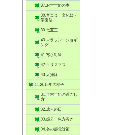
37.おすすめの本
38.音楽会・文化祭・
学園祭
39.七五三
40.マラソン・ジョギ
ング
41.寒さ対策
42.クリスマス
43.大掃除
11.2015年の様子
01.年末年始の過ごし
方
02.成人の日
03.節分・恵方巻き
04.冬の節電対策