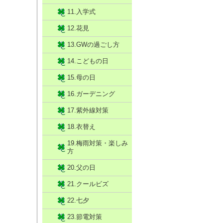
11.入学式
12.花見
13.GWの過ごし方
14.こどもの日
15.母の日
16.ガーデニング
17.紫外線対策
18.衣替え
19.梅雨対策・楽しみ
方
20.父の日
21.クールビズ
22.七夕
23.節電対策