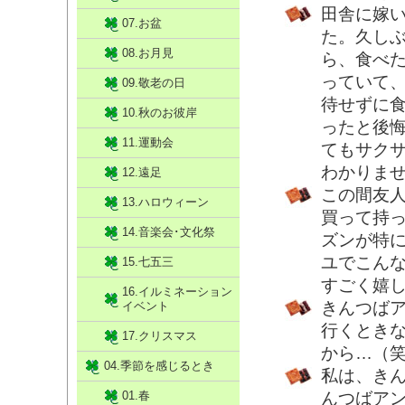
田舎に嫁
07.お盆
た。久し
08.お月見
ら、食べ
っていて
09.敬老の日
待せずに
10.秋のお彼岸
ったと後
11.運動会
てもサク
わかりま
12.遠足
この間友
13.ハロウィーン
買って持
14.音楽会･文化祭
ズンが特
ユでこん
15.七五三
すごく嬉
16.イルミネーション
きんつば
イベント
行くとき
17.クリスマス
から…（
04.季節を感じるとき
私は、き
01.春
んつばア