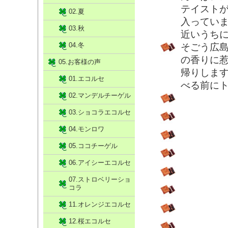
テイスト
02.夏
入っていま
03.秋
近いうち
04.冬
そごう広
の香りに
05.お客様の声
帰りしま
01.エコルセ
べる前にト
02.マンデルチーゲル
03.ショコラエコルセ
04.モンロワ
05.ココチーゲル
06.アイシーエコルセ
07.ストロベリーショ
コラ
11.オレンジエコルセ
12.桜エコルセ