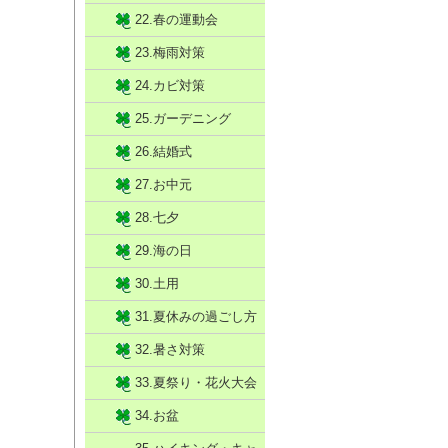
22.春の運動会
23.梅雨対策
24.カビ対策
25.ガーデニング
26.結婚式
27.お中元
28.七夕
29.海の日
30.土用
31.夏休みの過ごし方
32.暑さ対策
33.夏祭り・花火大会
34.お盆