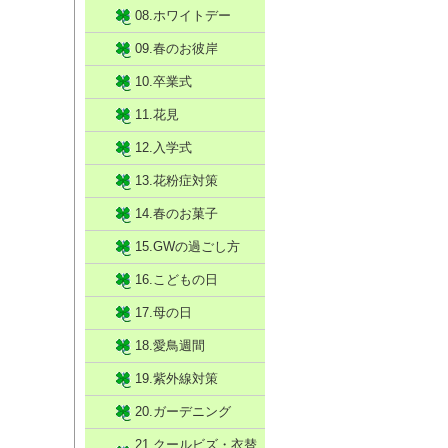
08.ホワイトデー
09.春のお彼岸
10.卒業式
11.花見
12.入学式
13.花粉症対策
14.春のお菓子
15.GWの過ごし方
16.こどもの日
17.母の日
18.愛鳥週間
19.紫外線対策
20.ガーデニング
21.クールビズ・衣替