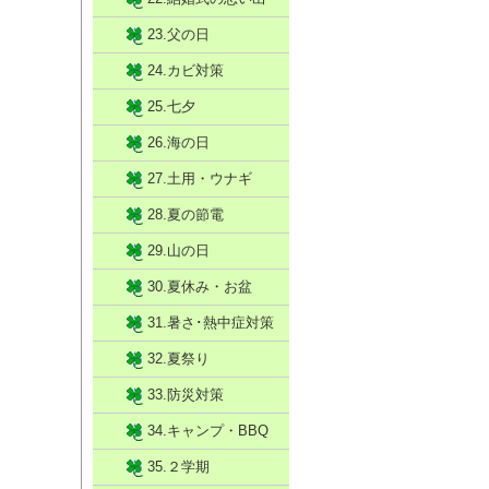
23.父の日
24.カビ対策
25.七夕
26.海の日
27.土用・ウナギ
28.夏の節電
29.山の日
30.夏休み・お盆
31.暑さ･熱中症対策
32.夏祭り
33.防災対策
34.キャンプ・BBQ
35.２学期