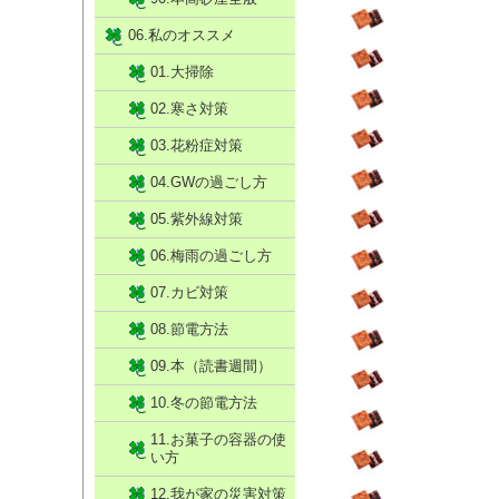
06.私のオススメ
01.大掃除
02.寒さ対策
03.花粉症対策
04.GWの過ごし方
05.紫外線対策
06.梅雨の過ごし方
07.カビ対策
08.節電方法
09.本（読書週間）
10.冬の節電方法
11.お菓子の容器の使
い方
12.我が家の災害対策