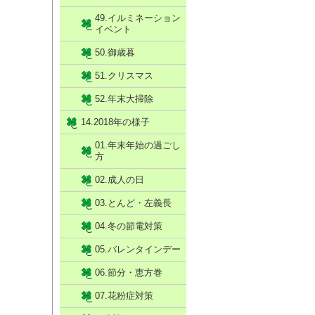
49.イルミネーション
イベント
50.御歳暮
51.クリスマス
52.年末大掃除
14.2018年の様子
01.年末年始の過ごし
方
02.成人の日
03.とんど・左義長
04.冬の節電対策
05.バレンタインデー
06.節分・恵方巻
07.花粉症対策