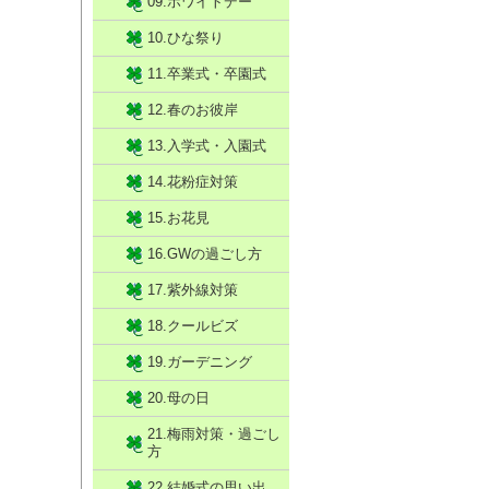
09.ホワイトデー
10.ひな祭り
11.卒業式・卒園式
12.春のお彼岸
13.入学式・入園式
14.花粉症対策
15.お花見
16.GWの過ごし方
17.紫外線対策
18.クールビズ
19.ガーデニング
20.母の日
21.梅雨対策・過ごし
方
22.結婚式の思い出