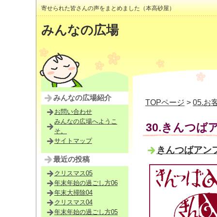
寄せられた皆さんの声をまとめました（本高砂屋）
みんなの広場
みんなの広場紹介
TOPページ
>
05.
お問い合わせ
みんなの広場へようこ
30.きんつば
そ。
サイトマップ
きんつばアンフ
最近の投稿
クリスマス05
年末年始の過ごし方06
年末大掃除04
クリスマス04
年末年始の過ごし方05