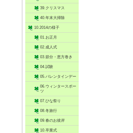
39.クリスマス
40.年末大掃除
10.2014の様子
01.お正月
02.成人式
03.節分・恵方巻き
04.試験
05.バレンタインデー
06.ウィンタースポー
ツ
07.ひな祭り
08.冬旅行
09.春のお彼岸
10.卒業式