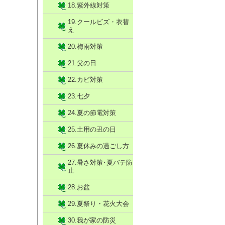
18.紫外線対策
19.クールビズ・衣替
え
20.梅雨対策
21.父の日
22.カビ対策
23.七夕
24.夏の節電対策
25.土用の丑の日
26.夏休みの過ごし方
27.暑さ対策･夏バテ防
止
28.お盆
29.夏祭り・花火大会
30.我が家の防災