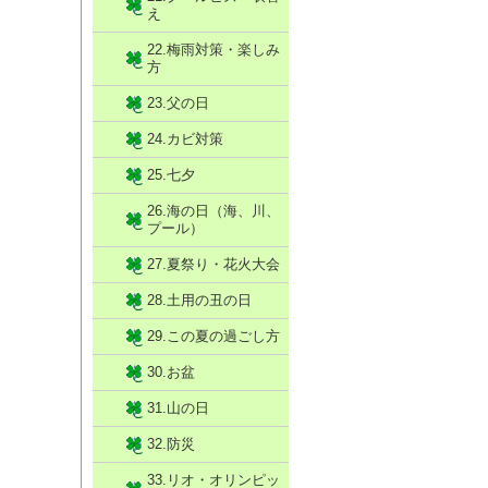
え
22.梅雨対策・楽しみ
方
23.父の日
24.カビ対策
25.七夕
26.海の日（海、川、
プール）
27.夏祭り・花火大会
28.土用の丑の日
29.この夏の過ごし方
30.お盆
31.山の日
32.防災
33.リオ・オリンピッ