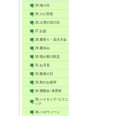
24.海の日
25.カビ対策
26.土用の丑の日
27.お盆
28.夏祭り・花火大会
29.夏休み
30.我が家の防災
31.お月見
32.敬老の日
33.秋のお彼岸
34.運動会･体育祭
35.ハイキング･ピクニ
ック
36.ハロウィーン