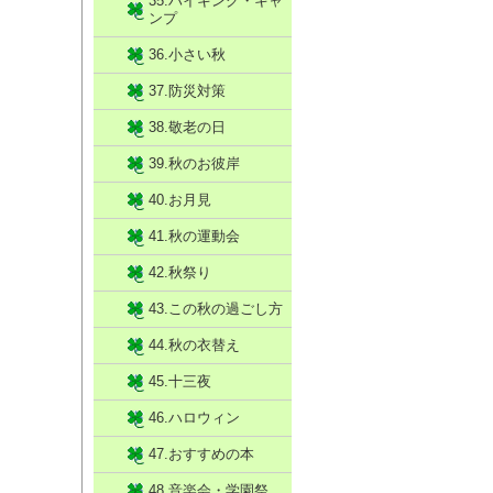
35.ハイキング・キャ
ンプ
36.小さい秋
37.防災対策
38.敬老の日
39.秋のお彼岸
40.お月見
41.秋の運動会
42.秋祭り
43.この秋の過ごし方
44.秋の衣替え
45.十三夜
46.ハロウィン
47.おすすめの本
48.音楽会・学園祭