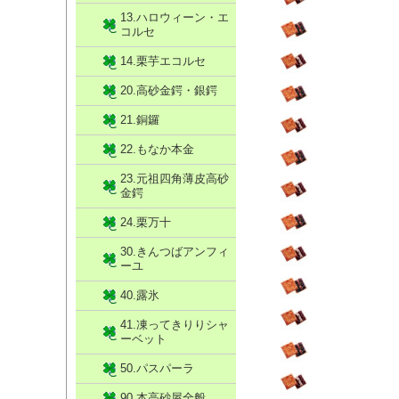
13.ハロウィーン・エ
コルセ
14.栗芋エコルセ
20.高砂金鍔・銀鍔
21.銅鑼
22.もなか本金
23.元祖四角薄皮高砂
金鍔
24.栗万十
30.きんつばアンフィ
ーユ
40.露氷
41.凍ってきりりシャ
ーベット
50.パスパーラ
90.本高砂屋全般