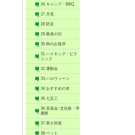
26.キャンプ・BBQ
27.月見
28.防災
29.敬老の日
30.秋のお彼岸
31.ハイキング・ピク
ニック
32.運動会
33.ハロウィーン
34.おすすめの本
35.七五三
36.音楽会･文化祭・学
園祭
37.寒さ対策
38.ペット