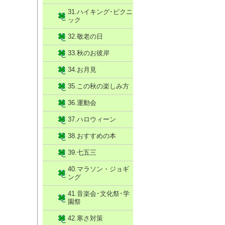
31.ハイキング･ピクニ
ック
32.敬老の日
33.秋のお彼岸
34.お月見
35.この秋の楽しみ方
36.運動会
37.ハロウィーン
38.おすすめの本
39.七五三
40.マラソン・ジョギ
ング
41.音楽会･文化祭･学
園祭
42.寒さ対策