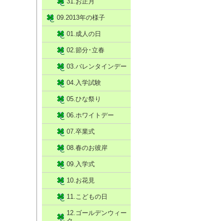
31.お正月
09.2013年の様子
01.成人の日
02.節分･立春
03.バレンタインデー
04.入学試験
05.ひな祭り
06.ホワイトデー
07.卒業式
08.春のお彼岸
09.入学式
10.お花見
11.こどもの日
12.ゴールデンウィー
ク