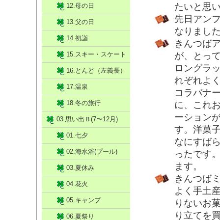
たいと思
12.母の日
先日アン
13.父の日
なりまし
14.初詣
きんつば
15.スキー・スケート
が、とっ
ロングラ
16.とんど（左義長）
れぞれよ
17.温泉
コラバナ
18.冬の旅行
に、これ
ーション
03.思い出Ｂ(7〜12月)
す。洋菓
01.七夕
なにすば
02.海水浴(プール)
ったです
ます。
03.夏休み
きんつば
04.花火
よく手土
05.キャンプ
りないお
り立てを
06.夏祭り