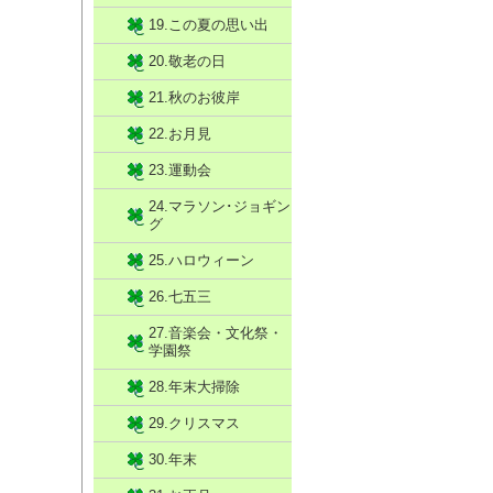
19.この夏の思い出
20.敬老の日
21.秋のお彼岸
22.お月見
23.運動会
24.マラソン･ジョギン
グ
25.ハロウィーン
26.七五三
27.音楽会・文化祭・
学園祭
28.年末大掃除
29.クリスマス
30.年末