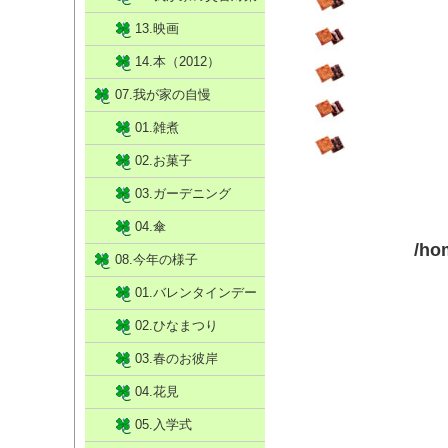
13.映画
14.本（2012）
07.我が家の自慢
01.雑煮
02.お菓子
03.ガーデニング
04.傘
/ho
08.今年の様子
01.バレンタインデー
02.ひなまつり
03.春のお彼岸
04.花見
05.入学式