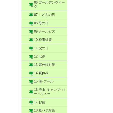
06.ゴールデンウィー
ク
07.こどもの日
08.母の日
09.クールビズ
10.梅雨対策
11.父の日
12.七夕
13.紫外線対策
14.夏休み
15.海･プール
16.登山･キャンプ･バ
ーベキュー
17.お盆
18.夏バテ対策