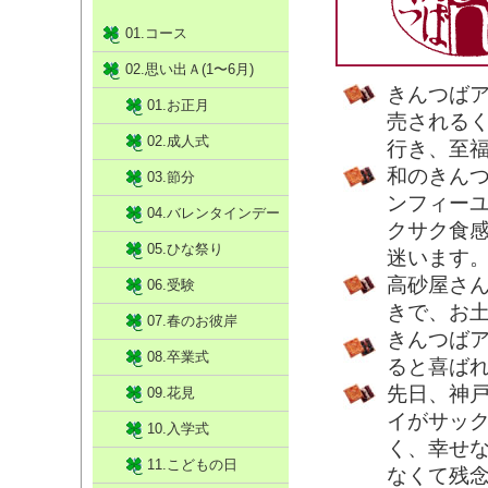
01.コース
02.思い出Ａ(1〜6月)
きんつば
01.お正月
売される
02.成人式
行き、至
和のきん
03.節分
ンフィー
04.バレンタインデー
クサク食
05.ひな祭り
迷います
高砂屋さ
06.受験
きで、お
07.春のお彼岸
きんつば
08.卒業式
ると喜ば
先日、神戸
09.花見
イがサッ
10.入学式
く、幸せ
11.こどもの日
なくて残