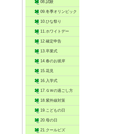
08.試験
09.冬季オリンピック
10.ひな祭り
11.ホワイトデー
12.確定申告
13.卒業式
14.春のお彼岸
15.花見
16.入学式
17.ＧＷの過ごし方
18.紫外線対策
19.こどもの日
20.母の日
21.クールビズ