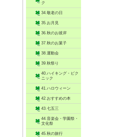
ク
34.敬老の日
35.お月見
36.秋のお彼岸
37.秋のお菓子
38.運動会
39.秋祭り
40.ハイキング・ピク
ニック
41.ハロウィーン
42.おすすめの本
43.七五三
44.音楽会・学園祭・
文化祭
45.秋の旅行