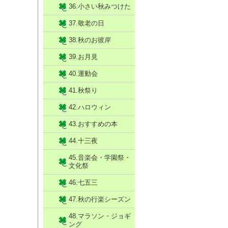
36.小さい秋みつけた
37.敬老の日
38.秋のお彼岸
39.お月見
40.運動会
41.秋祭り
42.ハロウィン
43.おすすめの本
44.十三夜
45.音楽会・学園祭・
文化祭
46.七五三
47.秋の行楽シーズン
48.マラソン・ジョギ
ング