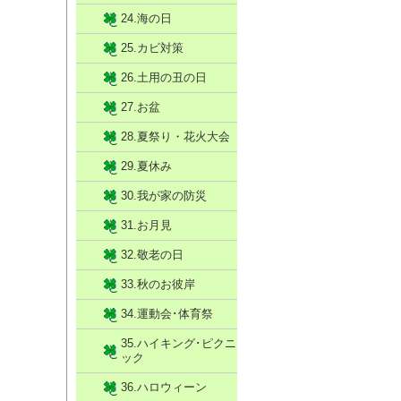
24.海の日
25.カビ対策
26.土用の丑の日
27.お盆
28.夏祭り・花火大会
29.夏休み
30.我が家の防災
31.お月見
32.敬老の日
33.秋のお彼岸
34.運動会･体育祭
35.ハイキング･ピクニ
ック
36.ハロウィーン