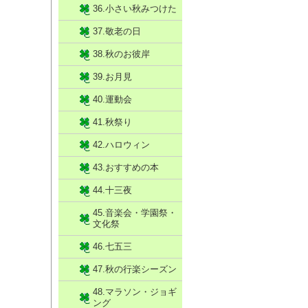
36.小さい秋みつけた
37.敬老の日
38.秋のお彼岸
39.お月見
40.運動会
41.秋祭り
42.ハロウィン
43.おすすめの本
44.十三夜
45.音楽会・学園祭・
文化祭
46.七五三
47.秋の行楽シーズン
48.マラソン・ジョギ
ング