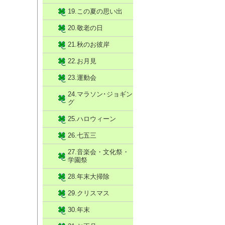
19.この夏の思い出
20.敬老の日
21.秋のお彼岸
22.お月見
23.運動会
24.マラソン･ジョギン
グ
25.ハロウィーン
26.七五三
27.音楽会・文化祭・
学園祭
28.年末大掃除
29.クリスマス
30.年末