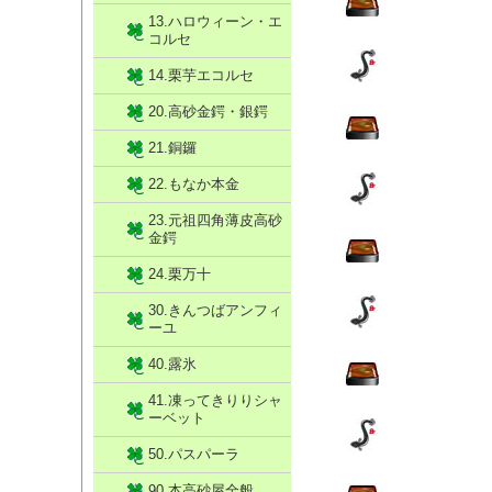
13.ハロウィーン・エ
コルセ
14.栗芋エコルセ
20.高砂金鍔・銀鍔
21.銅鑼
22.もなか本金
23.元祖四角薄皮高砂
金鍔
24.栗万十
30.きんつばアンフィ
ーユ
40.露氷
41.凍ってきりりシャ
ーベット
50.パスパーラ
90.本高砂屋全般