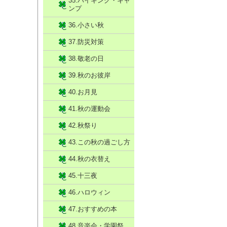
35.ハイキング・キャ
ンプ
36.小さい秋
37.防災対策
38.敬老の日
39.秋のお彼岸
40.お月見
41.秋の運動会
42.秋祭り
43.この秋の過ごし方
44.秋の衣替え
45.十三夜
46.ハロウィン
47.おすすめの本
48.音楽会・学園祭