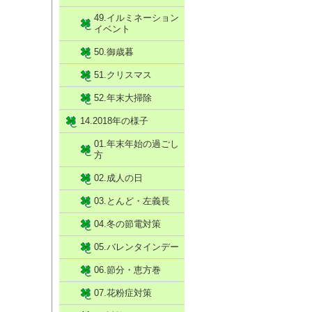
49.イルミネーション
イベント
50.御歳暮
51.クリスマス
52.年末大掃除
14.2018年の様子
01.年末年始の過ごし
方
02.成人の日
03.とんど・左義長
04.冬の節電対策
05.バレンタインデー
06.節分・恵方巻
07.花粉症対策