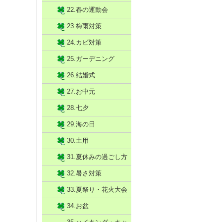
22.春の運動会
23.梅雨対策
24.カビ対策
25.ガーデニング
26.結婚式
27.お中元
28.七夕
29.海の日
30.土用
31.夏休みの過ごし方
32.暑さ対策
33.夏祭り・花火大会
34.お盆