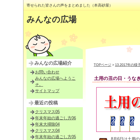
寄せられた皆さんの声をまとめました（本高砂屋）
みんなの広場
みんなの広場紹介
TOPページ
>
13.2017年の様
お問い合わせ
土用の丑の日・うなぎ
みんなの広場へようこ
そ。
サイトマップ
最近の投稿
クリスマス05
年末年始の過ごし方06
年末大掃除04
クリスマス04
年末年始の過ごし方05
8月6日は土用