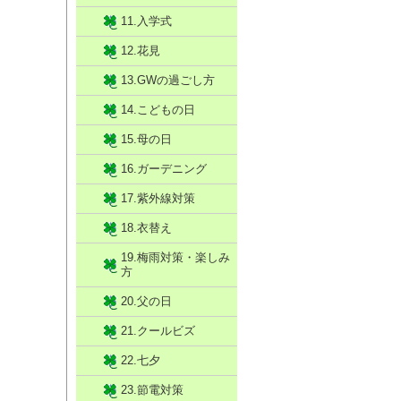
11.入学式
12.花見
13.GWの過ごし方
14.こどもの日
15.母の日
16.ガーデニング
17.紫外線対策
18.衣替え
19.梅雨対策・楽しみ
方
20.父の日
21.クールビズ
22.七夕
23.節電対策