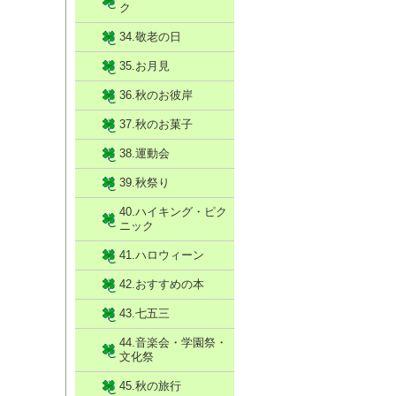
ク
34.敬老の日
35.お月見
36.秋のお彼岸
37.秋のお菓子
38.運動会
39.秋祭り
40.ハイキング・ピク
ニック
41.ハロウィーン
42.おすすめの本
43.七五三
44.音楽会・学園祭・
文化祭
45.秋の旅行