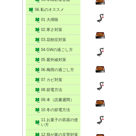
06.私のオススメ
01.大掃除
02.寒さ対策
03.花粉症対策
04.GWの過ごし方
05.紫外線対策
06.梅雨の過ごし方
07.カビ対策
08.節電方法
09.本（読書週間）
10.冬の節電方法
11.お菓子の容器の使
い方
12.我が家の災害対策