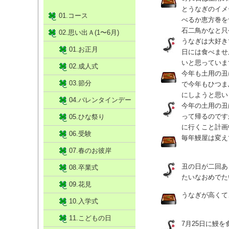
とうなぎのイメ
01.コース
べるか恵方巻を
石二鳥かなと只今
02.思い出Ａ(1〜6月)
うなぎは大好き
01.お正月
日には食べませ
いと思っていま
02.成人式
今年も土用の丑
03.節分
で今年もひつま
にしようと思い
04.バレンタインデー
今年の土用の丑
って帰るのです
05.ひな祭り
に行くこと計画
06.受験
毎年鰻屋は変え
07.春のお彼岸
丑の日が二回あ
08.卒業式
たいなおめでた
09.花見
うなぎが高くて
10.入学式
11.こどもの日
7月25日に鰻