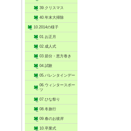
39.クリスマス
40.年末大掃除
10.2014の様子
01.お正月
02.成人式
03.節分・恵方巻き
04.試験
05.バレンタインデー
06.ウィンタースポー
ツ
07.ひな祭り
08.冬旅行
09.春のお彼岸
10.卒業式