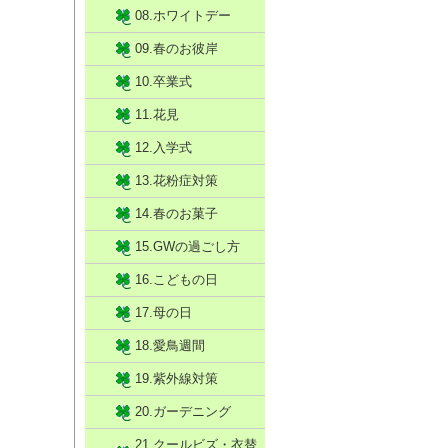
08.ホワイトデー
09.春のお彼岸
10.卒業式
11.花見
12.入学式
13.花粉症対策
14.春のお菓子
15.GWの過ごし方
16.こどもの日
17.母の日
18.愛鳥週間
19.紫外線対策
20.ガーデニング
21.クールビズ・衣替