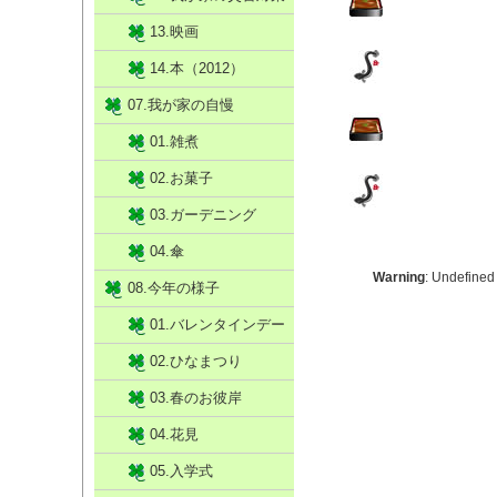
13.映画
14.本（2012）
07.我が家の自慢
01.雑煮
02.お菓子
03.ガーデニング
04.傘
Warning
: Undefined
08.今年の様子
01.バレンタインデー
02.ひなまつり
03.春のお彼岸
04.花見
05.入学式