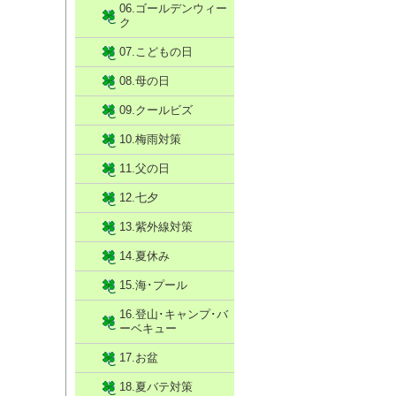
06.ゴールデンウィー
ク
07.こどもの日
08.母の日
09.クールビズ
10.梅雨対策
11.父の日
12.七夕
13.紫外線対策
14.夏休み
15.海･プール
16.登山･キャンプ･バ
ーベキュー
17.お盆
18.夏バテ対策