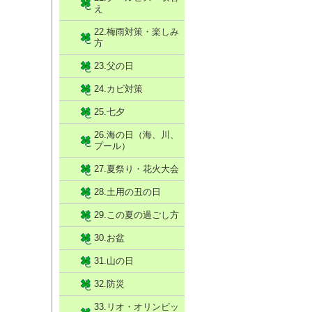
え
22.梅雨対策・楽しみ
方
23.父の日
24.カビ対策
25.七夕
26.海の日（海、川、
プール）
27.夏祭り・花火大会
28.土用の丑の日
29.この夏の過ごし方
30.お盆
31.山の日
32.防災
33.リオ・オリンピッ