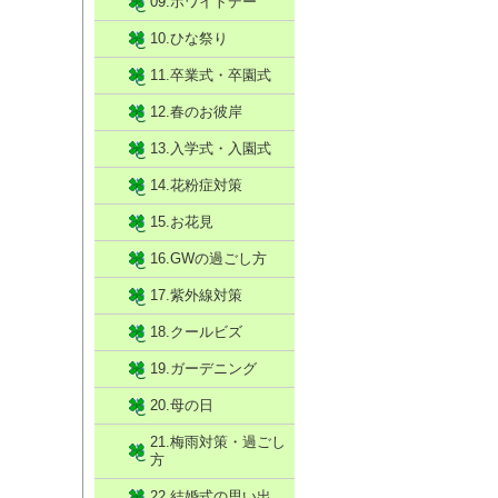
09.ホワイトデー
10.ひな祭り
11.卒業式・卒園式
12.春のお彼岸
13.入学式・入園式
14.花粉症対策
15.お花見
16.GWの過ごし方
17.紫外線対策
18.クールビズ
19.ガーデニング
20.母の日
21.梅雨対策・過ごし
方
22.結婚式の思い出