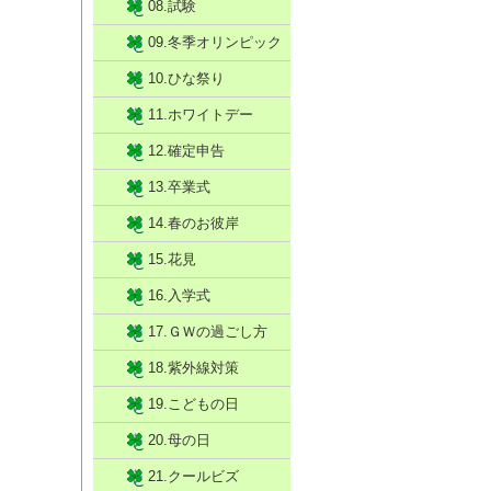
08.試験
09.冬季オリンピック
10.ひな祭り
11.ホワイトデー
12.確定申告
13.卒業式
14.春のお彼岸
15.花見
16.入学式
17.ＧＷの過ごし方
18.紫外線対策
19.こどもの日
20.母の日
21.クールビズ