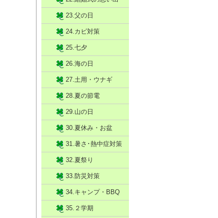
23.父の日
24.カビ対策
25.七夕
26.海の日
27.土用・ウナギ
28.夏の節電
29.山の日
30.夏休み・お盆
31.暑さ･熱中症対策
32.夏祭り
33.防災対策
34.キャンプ・BBQ
35.２学期