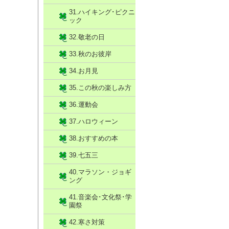
31.ハイキング･ピクニ
ック
32.敬老の日
33.秋のお彼岸
34.お月見
35.この秋の楽しみ方
36.運動会
37.ハロウィーン
38.おすすめの本
39.七五三
40.マラソン・ジョギ
ング
41.音楽会･文化祭･学
園祭
42.寒さ対策