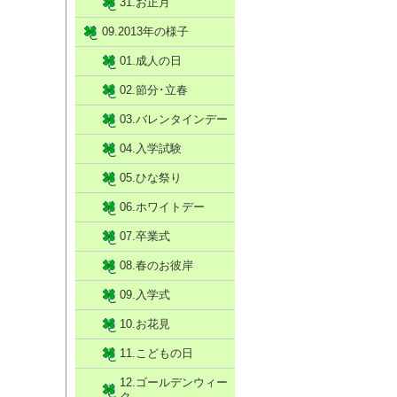
31.お正月
09.2013年の様子
01.成人の日
02.節分･立春
03.バレンタインデー
04.入学試験
05.ひな祭り
06.ホワイトデー
07.卒業式
08.春のお彼岸
09.入学式
10.お花見
11.こどもの日
12.ゴールデンウィー
ク