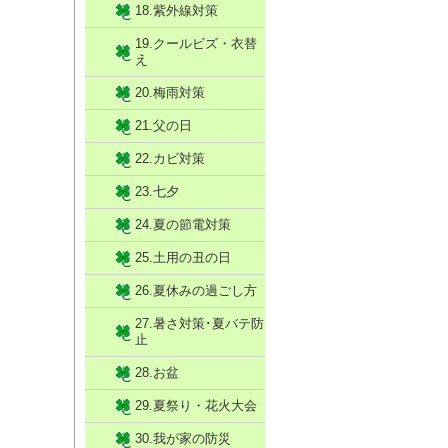
18.紫外線対策
19.クールビズ・衣替
え
20.梅雨対策
21.父の日
22.カビ対策
23.七夕
24.夏の節電対策
25.土用の丑の日
26.夏休みの過ごし方
27.暑さ対策･夏バテ防
止
28.お盆
29.夏祭り・花火大会
30.我が家の防災