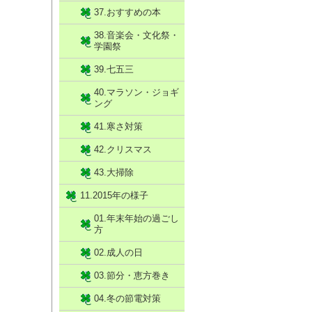
37.おすすめの本
38.音楽会・文化祭・
学園祭
39.七五三
40.マラソン・ジョギ
ング
41.寒さ対策
42.クリスマス
43.大掃除
11.2015年の様子
01.年末年始の過ごし
方
02.成人の日
03.節分・恵方巻き
04.冬の節電対策