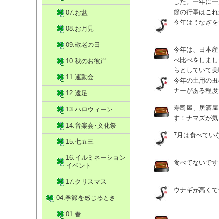
した。一年に一
節の行事はこれ
07.お盆
今年はうなぎを
08.お月見
09.敬老の日
今年は、日本産
べ比べをしまし
10.秋のお彼岸
らとしていて美
11.運動会
今年の土用の丑
ナーがある程度
12.遠足
寿司屋、居酒屋
13.ハロウィーン
す！ナマズが気
14.音楽会･文化祭
7月は食べてい
15.七五三
16.イルミネーション
食べてないです
イベント
17.クリスマス
ウナギが高くて
04.季節を感じるとき
01.春