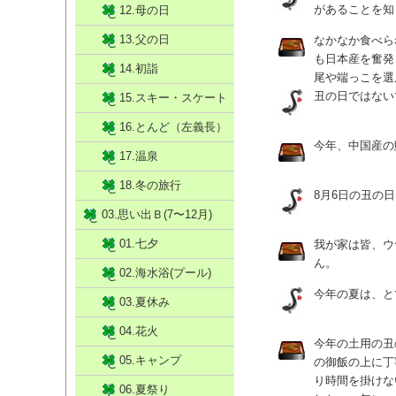
があることを知
12.母の日
13.父の日
なかなか食べら
も日本産を奮発
14.初詣
尾や端っこを選
丑の日ではない
15.スキー・スケート
16.とんど（左義長）
今年、中国産の
17.温泉
18.冬の旅行
8月6日の丑の
03.思い出Ｂ(7〜12月)
01.七夕
我が家は皆、ウ
ん。
02.海水浴(プール)
今年の夏は、と
03.夏休み
04.花火
今年の土用の丑
05.キャンプ
の御飯の上に丁
り時間を掛けな
06.夏祭り