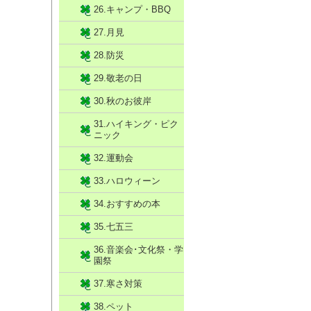
26.キャンプ・BBQ
27.月見
28.防災
29.敬老の日
30.秋のお彼岸
31.ハイキング・ピク
ニック
32.運動会
33.ハロウィーン
34.おすすめの本
35.七五三
36.音楽会･文化祭・学
園祭
37.寒さ対策
38.ペット