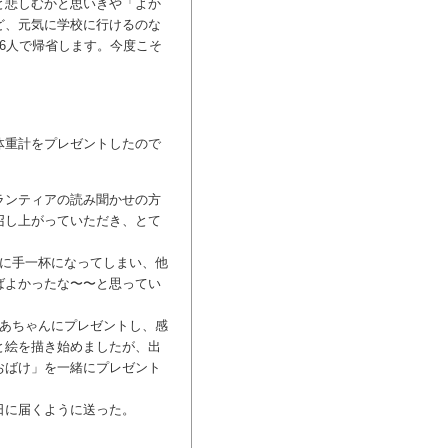
と悲しむかと思いきや「よか
ど、元気に学校に行けるのな
6人で帰省します。今度こそ
体重計をプレゼントしたので
ランティアの読み聞かせの方
召し上がっていただき、とて
トに手一杯になってしまい、他
ばよかったな〜〜と思ってい
ばあちゃんにプレゼントし、感
と絵を描き始めましたが、出
おばけ」を一緒にプレゼント
日に届くように送った。