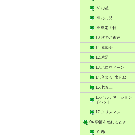
07.お盆
08.お月見
09.敬老の日
10.秋のお彼岸
11.運動会
12.遠足
13.ハロウィーン
14.音楽会･文化祭
15.七五三
16.イルミネーション
イベント
17.クリスマス
04.季節を感じるとき
01.春