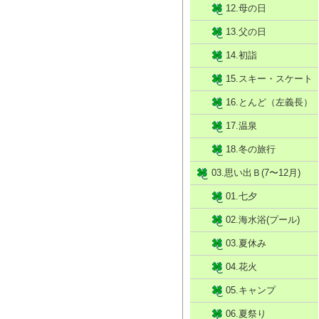
12.母の日
13.父の日
14.初詣
15.スキー・スケート
16.とんど（左義長）
17.温泉
18.冬の旅行
03.思い出Ｂ(7〜12月)
01.七夕
02.海水浴(プール)
03.夏休み
04.花火
05.キャンプ
06.夏祭り