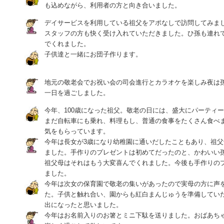
も込めながら、利用者の方と向き合いました。
デイサービスを利用している祖父をアポなしで訪問してみま
スタッフの方も快く受け入れていただきました。ひ孫も連れ
でくれました。
子供達と一緒にお団子作ります。
地元の敬老会でお祝い会の司会進行とカラオケを楽しみ夜は
一日を過ごしました。
今年、100歳になった祖父。敬老の日には、盛大にパーティ
まだ自転車にも乗れ、料理もし、普通の食事をたくさん食べ
気をもらっています。
今年は長女が3歳になり幼稚園に通いだしたこともあり、祖
ました。手作りのプレゼントは初めてだったのと、かわいい
祖父母はそれはもう大変喜んでくれました。今後も手作りの
ました。
今年は次女の保育園で敬老の集いがあったので実母の方に声
た。子供と触れ合い、園からも紅白まんじゅうを準備してい
出になったと思いました。
今年はお名前入りのお箸とミニ下駄を送りました。おばあち