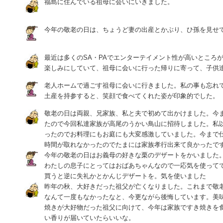
福島に住んでいる祖母に会いにいきました。
今年の敬老の日は、ちょうど妻の出産とかぶり、ひ孫を見せ
最近は多くのSA・PAでエンターテイメント性が高いところ
楽しみにしていて、祖母に会いに行った帰りに寄って、子供
老人ホームで過ごす祖母に会いに行きました。私の事も忘れ
土産を持参すると、笑顔で食べてくれた姿が印象的でした。
敬老の日は両親、兄家族、私と夫で初めて出かけました。今
たので今回私達家族が高尾のうかい鳥山に招待しました。私
ったのでお料理にもお庭にも大変感激していました。今まで
時間が取れなかったのでたまには家族孝行出来て良かったで
今年の敬老の日はお義母の好きな栗のデザートをかいました
わたしの息子にとってはおばあちゃんなので一応気を使って
買うと逆に失礼かとかんじデザートを。気を使いました
昨年の秋、大好きだった祖父が亡くなりました。これまで敬
なんて一度もなかったなと、今更ながら後悔しています。美
焼きが大好物だった祖父に向けて、今年は家族ですき焼きを
い香りが届いていたらいいな。