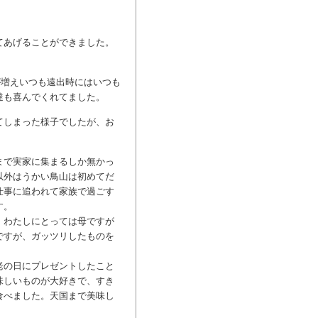
てあげることができました。
が増えいつも遠出時にはいつも
達も喜んでくれてました。
てしまった様子でしたが、お
まで実家に集まるしか無かっ
以外はうかい鳥山は初めてだ
仕事に追われて家族で過ごす
す。
。わたしにとっては母ですが
ですが、ガッツリしたものを
老の日にプレゼントしたこと
味しいものが大好きで、すき
食べました。天国まで美味し