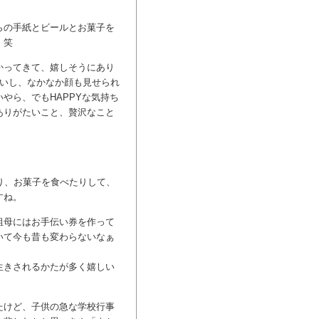
らの手紙とビールとお菓子を
 笑
かってきて、嬉しそうにあり
ないし、なかなか顔も見せられ
やら、でもHAPPYな気持ち
ありがたいこと、贅沢なこと
り、お菓子を食べたりして、
すね。
祖母にはお手伝い券を作って
いて今も昔も変わらないなぁ
生きされるかたが多く嬉しい
たけど、子供の急な学校行事