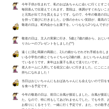
今年子供が生まれて、私のおばあちゃんに会いに行くとすご
毎回喜んで出迎えてくれます。普段は、体調がすぐれないこ
と元気が出て力を貰えるようです。なので、今年の敬老の日
を持って遊びに行きました。ひ孫のかわいい笑顔が、最高の
敬老の日は、町内会からお菓子を。いつもなら2つなんですけ
敬老の日は、主人の実家に行き、5歳と7歳の娘から、おじい
りカレーのプレゼントをしました(^^)
遠くに済む両家の両親に、2人の娘からそれぞれ手紙を出し
いる小学生の娘とぐちゃぐちゃな2歳の娘、おじいちゃんお
ているそうです。来年はお菓子も添えて送りたいです。
老人ホームに入所してる祖父に会いに行きました。にこにこ
持ちになれました！
当日はおじいちゃんにもおばあちゃんにも会えないので日を
を食べる予定です。
今年の敬老の日は、前日に台風が接近しました。台風が接近
た。なので、特に何もしてあげれませんでした。でも今月、
お祭りにくるそうで、一緒に行く予定です。また、その歌手