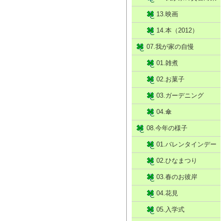
13.映画
14.本（2012）
07.我が家の自慢
01.雑煮
02.お菓子
03.ガーデニング
04.傘
08.今年の様子
01.バレンタインデー
02.ひなまつり
03.春のお彼岸
04.花見
05.入学式