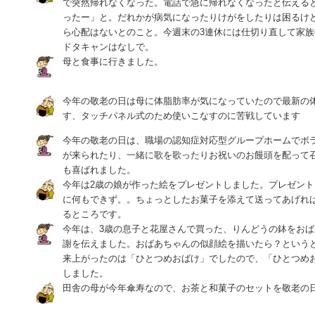
で突然帰れなくなった。電話で急に帰れなくなったと伝える
ったー」と。だれかが病気になったりけがをしたりは困るけ
ら心配はないとのこと。今週末の3連休には仕切り直して家族
ドタキャンはなしで。
母と食事に行きました。
今年の敬老の日は母に体脂肪率が気になっていたので最新の
す、タッチパネル式のため使いこなすのに苦戦しています
今年の敬老の日は、職場の認知症対応型グループホームでボ
が来られたり、一緒に歌を歌ったりお祝いのお饅頭を配って
も喜ばれました。
今年は2歳の娘が作った絵をプレゼントしました。プレゼン
に何もできず。。ちょっとしたお菓子を添えて送ってあげれ
るところです。
今年は、3歳の息子と花屋さんで買った、りんどうの鉢をお
謝を伝えました。おばあちゃんの似顔絵を描いたら？という
来上がったのは「ひとつめおばけ」でしたので、「ひとつめ
しました。
田舎の母が今年傘寿なので、お茶と和菓子のセットを敬老の