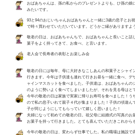
おばあちゃんは、孫の私からのプレゼントよりも、ひ孫の娘
みたいです。
93と94のおじいちゃんおばあちゃんと一緒に3歳の息子とお
で時々買わせていただいています。どうかご縁がありますよ
敬老の日は、おばあちゃんちで、おばあちゃんと長いこと話
菓子をよく持ってきて、お食べ、と言います。
老人会で長寿者の表彰とお楽しみ会
敬老の日には毎年、母に大好きなこしあんの和菓子とシャイ
行きます。今年は子供達も連れて行きお昼を一緒に食べ、デ
ャインマスカットを食べました。子供達は、おばあちゃんの
のように勢いよく食べてしまいましたが、それを見る母はと
今年の敬老の日は家族で実家に帰りお寿司を食べました！う
ので私の息子いれて親子４代が集まりました！子供の頃遊ん
子が同じようにしてもらっていて嬉しく思いました！
夫婦になって初めての敬老の日。祖父母に結婚式の写真のお
お菓子を持って行きました。とても喜んでいただきこれから
今年の敬老の日は、変わらず仕事でした。私の職場は施設で