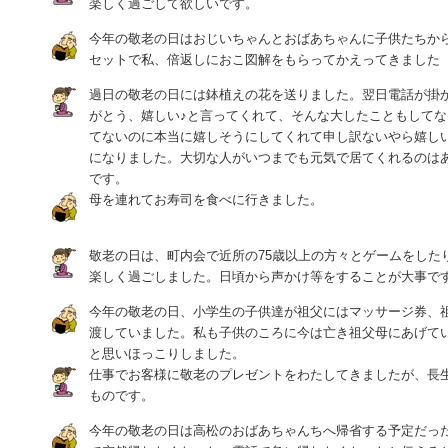
楽しく過ごして欲しいです。
今年の敬老の日はおじいちゃんとおばあちゃんに子供たちか
セットで私、倍返しにおこ図解をもらってかえってきました
過日の敬老の日には鉢植えの花を送りました。翌日電話が掛
がとう、嬉しい♪と言ってくれて、そんな大したこともして
てないのに本当に嬉しそうにしてくれて申し訳ないやら嬉しい
になりました。大切な人がいつまでも元気で居てくれるのは
です。
母を連れてお寿司を食べに行きました。
敬老の日は、町内会で近所の75歳以上の方々とゲームをした
楽しく過ごしました。日頃から声かけ等をすることが大事で
今年の敬老の日、小学生の子供達が祖父にはマッサージ券、
渡していました。私も子供のころに今は亡き祖父母にあげて
と思いほっこりしました。
仕事でお客様に敬老のプレゼントをわたしてきましたが、長
ものです。
今年の敬老の日は高松のおばあちゃんちへ帰省する予定だっ