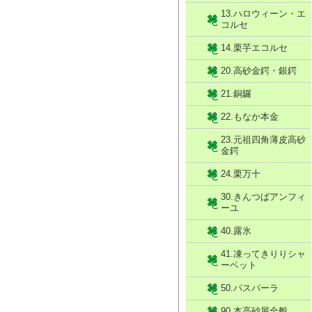
13.ハロウィーン・エ
コルセ
14.栗芋エコルセ
20.高砂金鍔・銀鍔
21.銅鑼
22.もなか本金
23.元祖四角薄皮高砂
金鍔
24.栗万十
30.きんつばアンフィ
ーユ
40.露氷
41.凍ってきりりシャ
ーベット
50.パスパーラ
90.本高砂屋全般