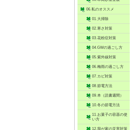
06.私のオススメ
01.大掃除
02.寒さ対策
03.花粉症対策
04.GWの過ごし方
05.紫外線対策
06.梅雨の過ごし方
07.カビ対策
08.節電方法
09.本（読書週間）
10.冬の節電方法
11.お菓子の容器の使
い方
12.我が家の災害対策