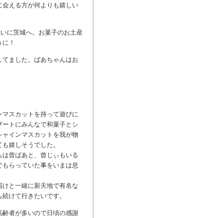
に会える方が何よりも嬉しい
祝いに茨城へ。お菓子のお土産
うに！
してました。ばあちゃんはお
ンマスカットを持って遊びに
ザートにみんなで和菓子とシ
シャインマスカットを我が物
ても嬉しそうでした。
ちは曾ばあと、曾じぃもいる
でもらっていた事をいまは息
届けと一緒に新天地で有名な
も続けて行きたいです。
高齢者が多いので日頃の感謝