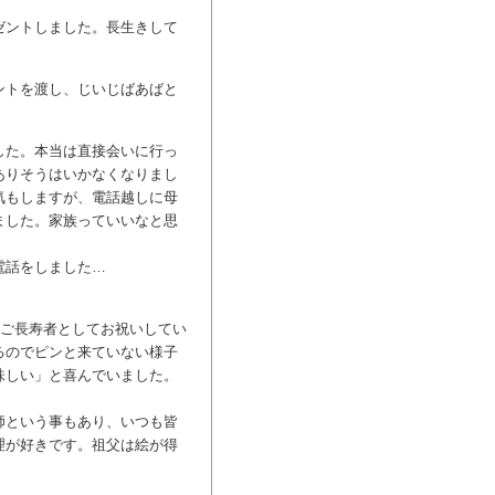
ゼントしました。長生きして
ントを渡し、じいじばあばと
した。本当は直接会いに行っ
ありそうはいかなくなりまし
気もしますが、電話越しに母
ました。家族っていいなと思
電話をしました…
、ご長寿者としてお祝いしてい
るのでピンと来ていない様子
味しい」と喜んでいました。
師という事もあり、いつも皆
理が好きです。祖父は絵が得