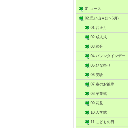
01.コース
02.思い出Ａ(1〜6月)
01.お正月
02.成人式
03.節分
04.バレンタインデー
05.ひな祭り
06.受験
07.春のお彼岸
08.卒業式
09.花見
10.入学式
11.こどもの日