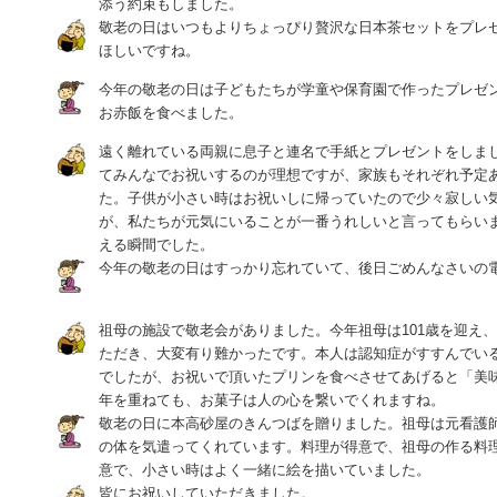
添う約束もしました。
敬老の日はいつもよりちょっぴり贅沢な日本茶セットをプレ
ほしいですね。
今年の敬老の日は子どもたちが学童や保育園で作ったプレゼ
お赤飯を食べました。
遠く離れている両親に息子と連名で手紙とプレゼントをしま
てみんなでお祝いするのが理想ですが、家族もそれぞれ予定
た。子供が小さい時はお祝いしに帰っていたので少々寂しい
が、私たちが元気にいることが一番うれしいと言ってもらい
える瞬間でした。
今年の敬老の日はすっかり忘れていて、後日ごめんなさいの
祖母の施設で敬老会がありました。今年祖母は101歳を迎え
ただき、大変有り難かったです。本人は認知症がすすんでい
でしたが、お祝いで頂いたプリンを食べさせてあげると「美
年を重ねても、お菓子は人の心を繋いでくれますね。
敬老の日に本高砂屋のきんつばを贈りました。祖母は元看護
の体を気遣ってくれています。料理が得意で、祖母の作る料
意で、小さい時はよく一緒に絵を描いていました。
皆にお祝いしていただきました。