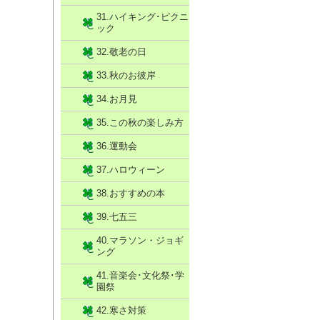
31.ハイキング･ピクニ
ック
32.敬老の日
33.秋のお彼岸
34.お月見
35.この秋の楽しみ方
36.運動会
37.ハロウィーン
38.おすすめの本
39.七五三
40.マラソン・ジョギ
ング
41.音楽会･文化祭･学
園祭
42.寒さ対策