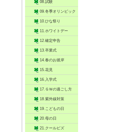
08.試験
09.冬季オリンピック
10.ひな祭り
11.ホワイトデー
12.確定申告
13.卒業式
14.春のお彼岸
15.花見
16.入学式
17.ＧＷの過ごし方
18.紫外線対策
19.こどもの日
20.母の日
21.クールビズ