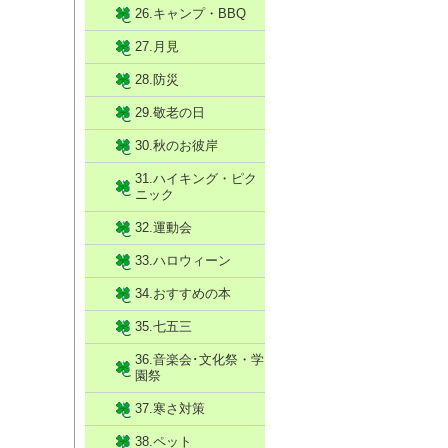
26.キャンプ・BBQ
27.月見
28.防災
29.敬老の日
30.秋のお彼岸
31.ハイキング・ピク
ニック
32.運動会
33.ハロウィーン
34.おすすめの本
35.七五三
36.音楽会･文化祭・学
園祭
37.寒さ対策
38.ペット