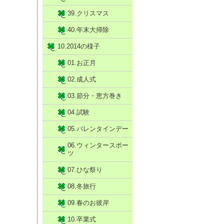
39.クリスマス
40.年末大掃除
10.2014の様子
01.お正月
02.成人式
03.節分・恵方巻き
04.試験
05.バレンタインデー
06.ウィンタースポー
ツ
07.ひな祭り
08.冬旅行
09.春のお彼岸
10.卒業式