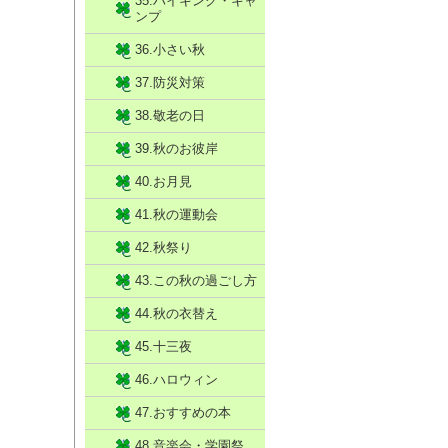
35.ハイキング・キャ
ンプ
36.小さい秋
37.防災対策
38.敬老の日
39.秋のお彼岸
40.お月見
41.秋の運動会
42.秋祭り
43.この秋の過ごし方
44.秋の衣替え
45.十三夜
46.ハロウィン
47.おすすめの本
48.音楽会・学園祭