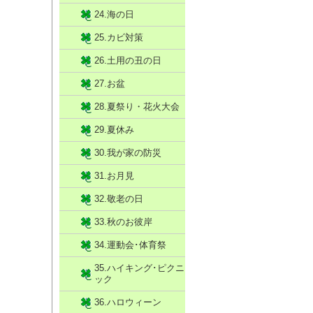
24.海の日
25.カビ対策
26.土用の丑の日
27.お盆
28.夏祭り・花火大会
29.夏休み
30.我が家の防災
31.お月見
32.敬老の日
33.秋のお彼岸
34.運動会･体育祭
35.ハイキング･ピクニ
ック
36.ハロウィーン