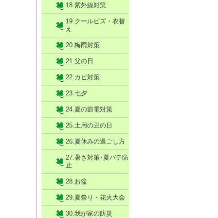
18.紫外線対策
19.クールビズ・衣替
え
20.梅雨対策
21.父の日
22.カビ対策
23.七夕
24.夏の節電対策
25.土用の丑の日
26.夏休みの過ごし方
27.暑さ対策･夏バテ防
止
28.お盆
29.夏祭り・花火大会
30.我が家の防災