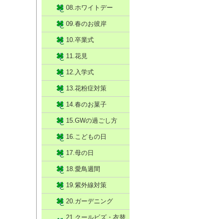
08.ホワイトデー
09.春のお彼岸
10.卒業式
11.花見
12.入学式
13.花粉症対策
14.春のお菓子
15.GWの過ごし方
16.こどもの日
17.母の日
18.愛鳥週間
19.紫外線対策
20.ガーデニング
21.クールビズ・衣替