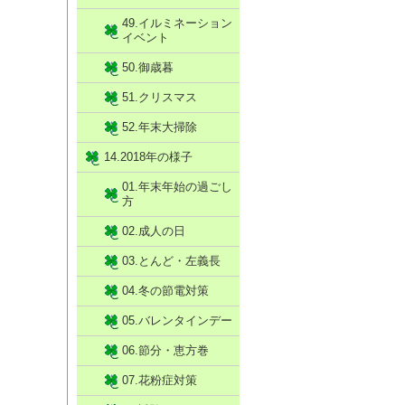
49.イルミネーション
イベント
50.御歳暮
51.クリスマス
52.年末大掃除
14.2018年の様子
01.年末年始の過ごし
方
02.成人の日
03.とんど・左義長
04.冬の節電対策
05.バレンタインデー
06.節分・恵方巻
07.花粉症対策