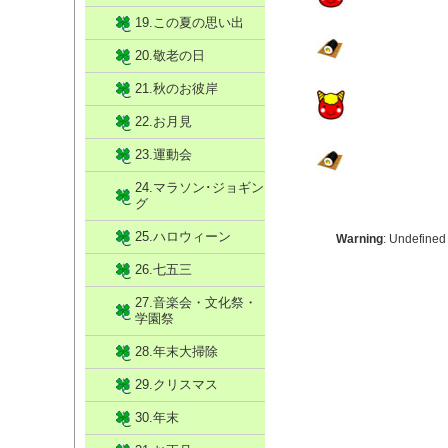
19.この夏の思い出
20.敬老の日
21.秋のお彼岸
22.お月見
23.運動会
24.マラソン･ジョギン
グ
25.ハロウィーン
Warning
: Undefined
26.七五三
27.音楽会・文化祭・
学園祭
28.年末大掃除
29.クリスマス
30.年末