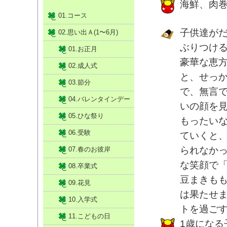
海鮮、肉
01.コース
子供達が
02.思い出Ａ(1〜6月)
ぶりつけ
01.お正月
豪華な恵
02.成人式
と、せっ
03.節分
で、無言
04.バレンタインデー
いの顔を
05.ひな祭り
もったい
06.受験
ていくと
られなか
07.春のお彼岸
な笑顔で
08.卒業式
豆まきも
09.花見
は果たせ
10.入学式
トを過ご
11.こどもの日
1歳にな