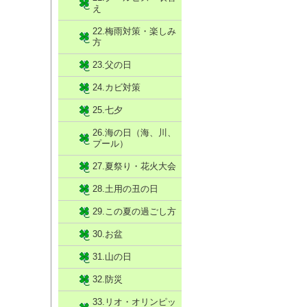
え
22.梅雨対策・楽しみ
方
23.父の日
24.カビ対策
25.七夕
26.海の日（海、川、
プール）
27.夏祭り・花火大会
28.土用の丑の日
29.この夏の過ごし方
30.お盆
31.山の日
32.防災
33.リオ・オリンピッ