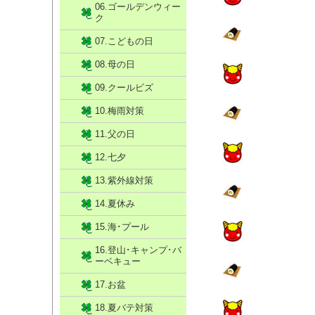
06.ゴールデンウィー
ク
07.こどもの日
08.母の日
09.クールビズ
10.梅雨対策
11.父の日
12.七夕
13.紫外線対策
14.夏休み
15.海･プール
16.登山･キャンプ･バ
ーベキュー
17.お盆
18.夏バテ対策