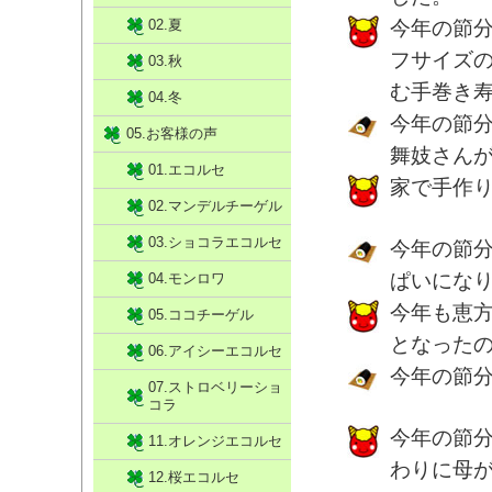
02.夏
今年の節
フサイズ
03.秋
む手巻き
04.冬
今年の節
05.お客様の声
舞妓さん
01.エコルセ
家で手作
02.マンデルチーゲル
03.ショコラエコルセ
今年の節
ぱいにな
04.モンロワ
今年も恵
05.ココチーゲル
となった
06.アイシーエコルセ
今年の節
07.ストロベリーショ
コラ
今年の節
11.オレンジエコルセ
わりに母
12.桜エコルセ