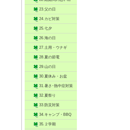
23.父の日
24.カビ対策
25.七夕
26.海の日
27.土用・ウナギ
28.夏の節電
29.山の日
30.夏休み・お盆
31.暑さ･熱中症対策
32.夏祭り
33.防災対策
34.キャンプ・BBQ
35.２学期