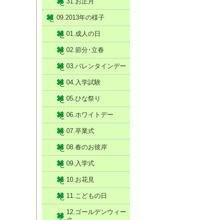
31.お正月
09.2013年の様子
01.成人の日
02.節分･立春
03.バレンタインデー
04.入学試験
05.ひな祭り
06.ホワイトデー
07.卒業式
08.春のお彼岸
09.入学式
10.お花見
11.こどもの日
12.ゴールデンウィー
ク