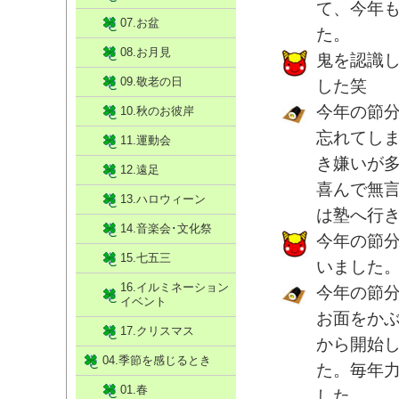
て、今年
07.お盆
た。
08.お月見
鬼を認識
09.敬老の日
した笑
今年の節
10.秋のお彼岸
忘れてし
11.運動会
き嫌いが
12.遠足
喜んで無
13.ハロウィーン
は塾へ行
14.音楽会･文化祭
今年の節
15.七五三
いました
16.イルミネーション
今年の節
イベント
お面をか
17.クリスマス
から開始
04.季節を感じるとき
た。毎年
01.春
した。