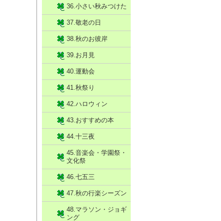
36.小さい秋みつけた
37.敬老の日
38.秋のお彼岸
39.お月見
40.運動会
41.秋祭り
42.ハロウィン
43.おすすめの本
44.十三夜
45.音楽会・学園祭・
文化祭
46.七五三
47.秋の行楽シーズン
48.マラソン・ジョギ
ング