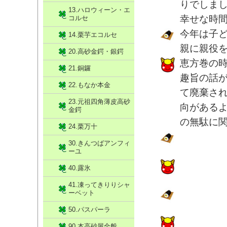
りでしま
13.ハロウィーン・エ
幸せな時
コルセ
今年は子
14.栗芋エコルセ
親に親役
20.高砂金鍔・銀鍔
恵方巻の
21.銅鑼
趣旨の話
22.もなか本金
て廃棄さ
23.元祖四角薄皮高砂
向がある
金鍔
の無駄に
24.栗万十
30.きんつばアンフィ
ーユ
40.露氷
41.凍ってきりりシャ
ーベット
50.パスパーラ
90.本高砂屋全般