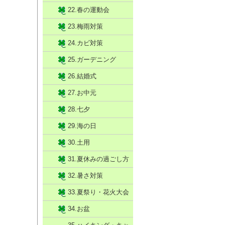
22.春の運動会
23.梅雨対策
24.カビ対策
25.ガーデニング
26.結婚式
27.お中元
28.七夕
29.海の日
30.土用
31.夏休みの過ごし方
32.暑さ対策
33.夏祭り・花火大会
34.お盆