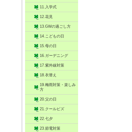
11.入学式
12.花見
13.GWの過ごし方
14.こどもの日
15.母の日
16.ガーデニング
17.紫外線対策
18.衣替え
19.梅雨対策・楽しみ
方
20.父の日
21.クールビズ
22.七夕
23.節電対策