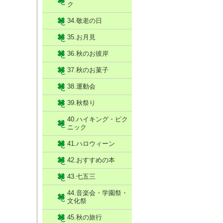
ク
34.敬老の日
35.お月見
36.秋のお彼岸
37.秋のお菓子
38.運動会
39.秋祭り
40.ハイキング・ピク
ニック
41.ハロウィーン
42.おすすめの本
43.七五三
44.音楽会・学園祭・
文化祭
45.秋の旅行