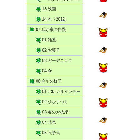
13.映画
14.本（2012）
07.我が家の自慢
01.雑煮
02.お菓子
03.ガーデニング
04.傘
08.今年の様子
01.バレンタインデー
02.ひなまつり
03.春のお彼岸
04.花見
05.入学式