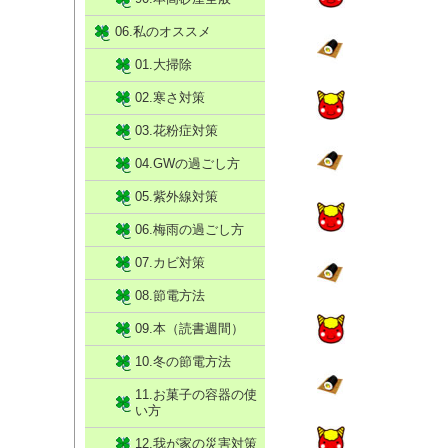
06.私のオススメ
01.大掃除
02.寒さ対策
03.花粉症対策
04.GWの過ごし方
05.紫外線対策
06.梅雨の過ごし方
07.カビ対策
08.節電方法
09.本（読書週間）
10.冬の節電方法
11.お菓子の容器の使
い方
12.我が家の災害対策