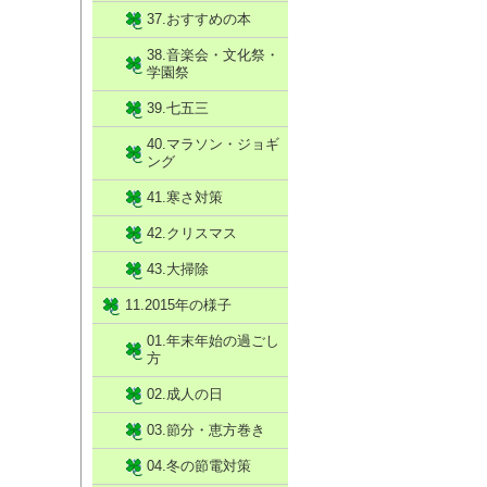
37.おすすめの本
38.音楽会・文化祭・
学園祭
39.七五三
40.マラソン・ジョギ
ング
41.寒さ対策
42.クリスマス
43.大掃除
11.2015年の様子
01.年末年始の過ごし
方
02.成人の日
03.節分・恵方巻き
04.冬の節電対策