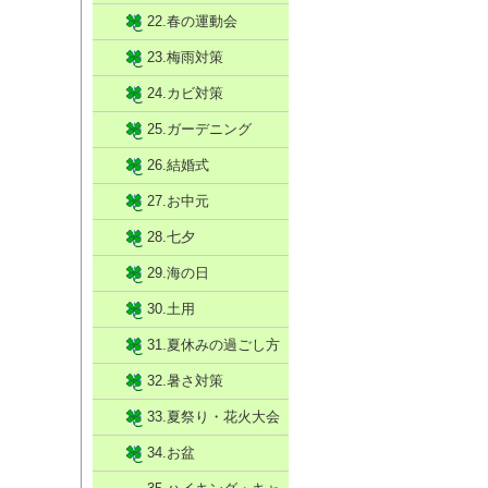
22.春の運動会
23.梅雨対策
24.カビ対策
25.ガーデニング
26.結婚式
27.お中元
28.七夕
29.海の日
30.土用
31.夏休みの過ごし方
32.暑さ対策
33.夏祭り・花火大会
34.お盆