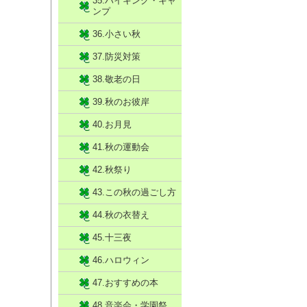
35.ハイキング・キャ
ンプ
36.小さい秋
37.防災対策
38.敬老の日
39.秋のお彼岸
40.お月見
41.秋の運動会
42.秋祭り
43.この秋の過ごし方
44.秋の衣替え
45.十三夜
46.ハロウィン
47.おすすめの本
48.音楽会・学園祭