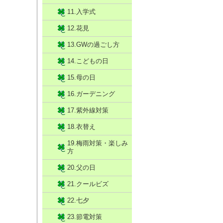
11.入学式
12.花見
13.GWの過ごし方
14.こどもの日
15.母の日
16.ガーデニング
17.紫外線対策
18.衣替え
19.梅雨対策・楽しみ
方
20.父の日
21.クールビズ
22.七夕
23.節電対策