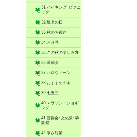
31.ハイキング･ピクニ
ック
32.敬老の日
33.秋のお彼岸
34.お月見
35.この秋の楽しみ方
36.運動会
37.ハロウィーン
38.おすすめの本
39.七五三
40.マラソン・ジョギ
ング
41.音楽会･文化祭･学
園祭
42.寒さ対策