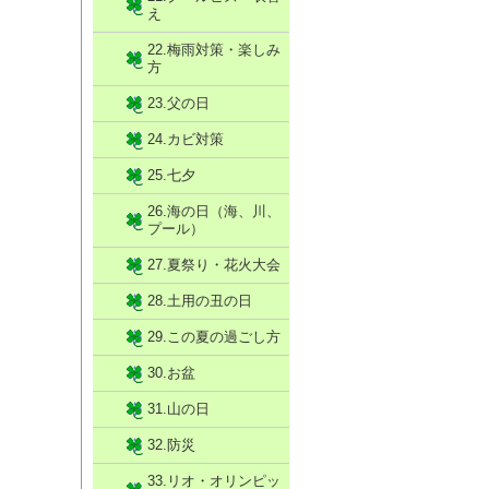
え
22.梅雨対策・楽しみ
方
23.父の日
24.カビ対策
25.七夕
26.海の日（海、川、
プール）
27.夏祭り・花火大会
28.土用の丑の日
29.この夏の過ごし方
30.お盆
31.山の日
32.防災
33.リオ・オリンピッ