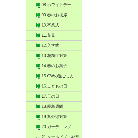
08.ホワイトデー
09.春のお彼岸
10.卒業式
11.花見
12.入学式
13.花粉症対策
14.春のお菓子
15.GWの過ごし方
16.こどもの日
17.母の日
18.愛鳥週間
19.紫外線対策
20.ガーデニング
21.クールビズ・衣替