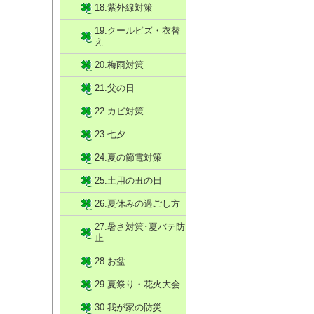
18.紫外線対策
19.クールビズ・衣替
え
20.梅雨対策
21.父の日
22.カビ対策
23.七夕
24.夏の節電対策
25.土用の丑の日
26.夏休みの過ごし方
27.暑さ対策･夏バテ防
止
28.お盆
29.夏祭り・花火大会
30.我が家の防災