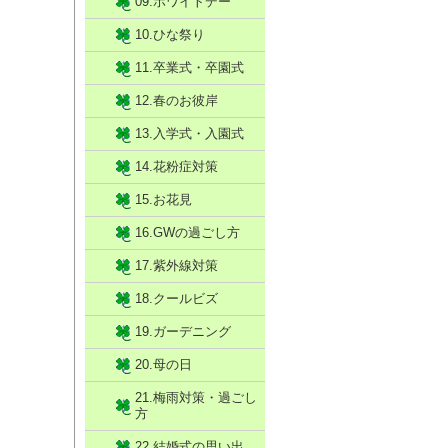
09.ホワイトデー
10.ひな祭り
11.卒業式・卒園式
12.春のお彼岸
13.入学式・入園式
14.花粉症対策
15.お花見
16.GWの過ごし方
17.紫外線対策
18.クールビズ
19.ガーデニング
20.母の日
21.梅雨対策・過ごし
方
22.結婚式の思い出