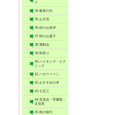
ク
34.敬老の日
35.お月見
36.秋のお彼岸
37.秋のお菓子
38.運動会
39.秋祭り
40.ハイキング・ピク
ニック
41.ハロウィーン
42.おすすめの本
43.七五三
44.音楽会・学園祭・
文化祭
45.秋の旅行