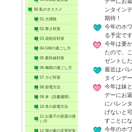
デーにお
ンタイン
06.私のオススメ
期待！
01.大掃除
今年のホ
02.寒さ対策
る予定で
03.花粉症対策
今年は妻
04.GWの過ごし方
たので、
05.紫外線対策
ゼントし
06.梅雨の過ごし方
最近はバ
タインデ
07.カビ対策
今年は妹
08.節電方法
デーにお
09.本（読書週間）
にバレン
10.冬の節電方法
げないと
11.お菓子の容器の使
すことに
い方
今年のホ
12.我が家の災害対策