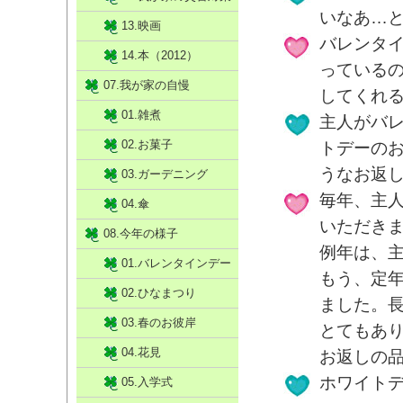
いなあ…
13.映画
バレンタ
14.本（2012）
っている
07.我が家の自慢
してくれ
01.雑煮
主人がバ
02.お菓子
トデーの
うなお返
03.ガーデニング
毎年、主
04.傘
いただき
08.今年の様子
例年は、
01.バレンタインデー
もう、定
02.ひなまつり
ました。
03.春のお彼岸
とてもあ
04.花見
お返しの
ホワイト
05.入学式