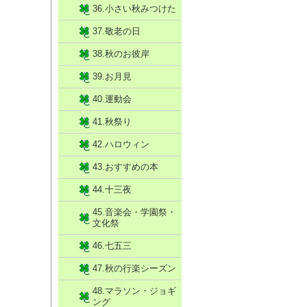
36.小さい秋みつけた
37.敬老の日
38.秋のお彼岸
39.お月見
40.運動会
41.秋祭り
42.ハロウィン
43.おすすめの本
44.十三夜
45.音楽会・学園祭・
文化祭
46.七五三
47.秋の行楽シーズン
48.マラソン・ジョギ
ング