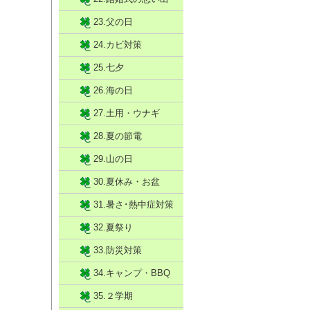
23.父の日
24.カビ対策
25.七夕
26.海の日
27.土用・ウナギ
28.夏の節電
29.山の日
30.夏休み・お盆
31.暑さ･熱中症対策
32.夏祭り
33.防災対策
34.キャンプ・BBQ
35.２学期