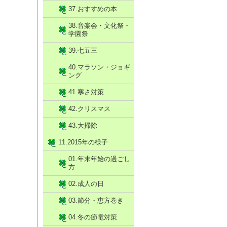
37.おすすめの本
38.音楽会・文化祭・
学園祭
39.七五三
40.マラソン・ジョギ
ング
41.寒さ対策
42.クリスマス
43.大掃除
11.2015年の様子
01.年末年始の過ごし
方
02.成人の日
03.節分・恵方巻き
04.冬の節電対策