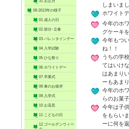
31.お正月
しまいまし
09.2013年の様子
ホワイト
01.成人の日
今年のホ
02.節分･立春
グケーキ
03.バレンタインデー
今年もつ
ね！！
04.入学試験
うちの学
05.ひな祭り
てはいけ
06.ホワイトデー
はあまり
07.卒業式
ーもあま
08.春のお彼岸
今年のホ
09.入学式
らのお菓
10.お花見
今年は子
をもらい
11.こどもの日
ーに何を
12.ゴールデンウィー
ク