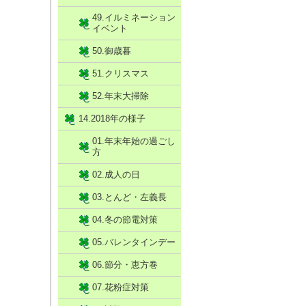
49.イルミネーション
イベント
50.御歳暮
51.クリスマス
52.年末大掃除
14.2018年の様子
01.年末年始の過ごし
方
02.成人の日
03.とんど・左義長
04.冬の節電対策
05.バレンタインデー
06.節分・恵方巻
07.花粉症対策