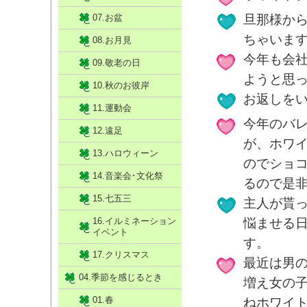
07.お盆
旦那様か
ちゃいま
08.お月見
今年も会
09.敬老の日
ようと思
10.秋のお彼岸
お返しを
11.運動会
今年のバ
12.遠足
が、ホワ
13.ハロウィーン
のでショ
14.音楽会･文化祭
るので是
15.七五三
主人が貰
16.イルミネーション
悩ませる
イベント
す。
17.クリスマス
最近は男
04.季節を感じるとき
増え女の
01.春
ねホワイ