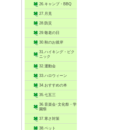
26.キャンプ・BBQ
27.月見
28.防災
29.敬老の日
30.秋のお彼岸
31.ハイキング・ピク
ニック
32.運動会
33.ハロウィーン
34.おすすめの本
35.七五三
36.音楽会･文化祭・学
園祭
37.寒さ対策
38.ペット