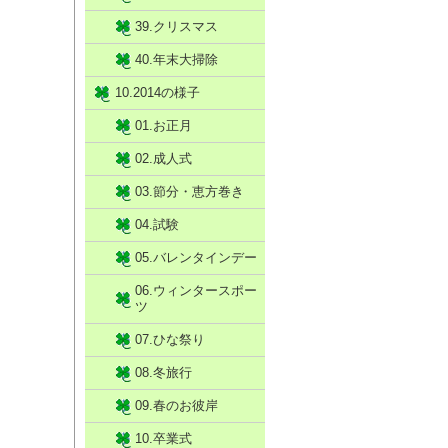
39.クリスマス
40.年末大掃除
10.2014の様子
01.お正月
02.成人式
03.節分・恵方巻き
04.試験
05.バレンタインデー
06.ウィンタースポー
ツ
07.ひな祭り
08.冬旅行
09.春のお彼岸
10.卒業式