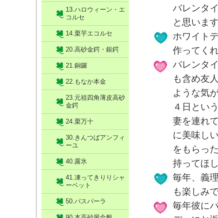
バレンタ
13.ハロウィーン・エ
コルセ
と思いま
14.栗芋エコルセ
ホワイト
作ってく
20.高砂金鍔・銀鍔
バレンタ
21.銅鑼
も含め友
22.もなか本金
ような気
23.元祖四角薄皮高砂
金鍔
４日とい
妻を連れ
24.栗万十
に美味し
30.きんつばアンフィ
ーユ
をもらっ
40.露氷
持ってほし
毎年、義
41.凍ってきりりシャ
ーベット
も楽しみ
50.パスパーラ
毎年彼に
90.本高砂屋全般