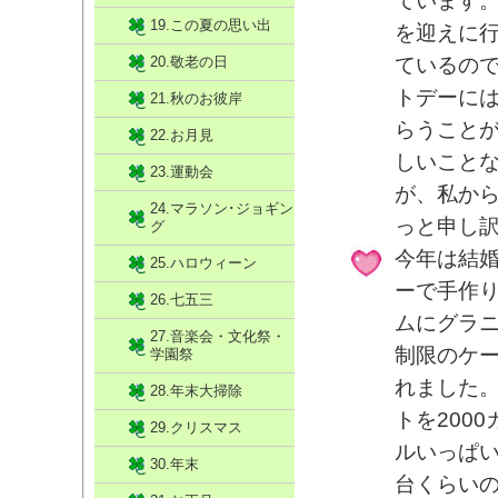
ています
19.この夏の思い出
を迎えに
20.敬老の日
ているの
トデーに
21.秋のお彼岸
らうこと
22.お月見
しいこと
23.運動会
が、私か
24.マラソン･ジョギン
っと申し
グ
今年は結
25.ハロウィーン
ーで手作
26.七五三
ムにグラ
27.音楽会・文化祭・
制限のケ
学園祭
れました
28.年末大掃除
トを200
29.クリスマス
ルいっぱい
30.年末
台くらい