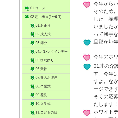
今年から
01.コース
そのため
02.思い出Ａ(1〜6月)
した。義
01.お正月
いました
って勝手
02.成人式
旦那が毎
03.節分
04.バレンタインデー
今年のホ
05.ひな祭り
61才の介
06.受験
す。今年
07.春のお彼岸
すよ。な
08.卒業式
ージでき
09.花見
そくの応
たします
10.入学式
ホワイト
11.こどもの日