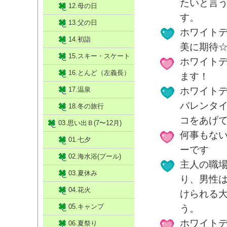
たいと言
12.母の日
す。
13.父の日
ホワイト
14.初詣
美に期待
15.スキー・スケート
ホワイト
16.とんど（左義長）
ます！
17.温泉
ホワイト
バレンタ
18.冬の旅行
コをあげ
03.思い出Ｂ(7〜12月)
何事もな
01.七夕
ーです
02.海水浴(プール)
主人の職
03.夏休み
り、男性
04.花火
けられる
05.キャンプ
う。
ホワイト
06.夏祭り