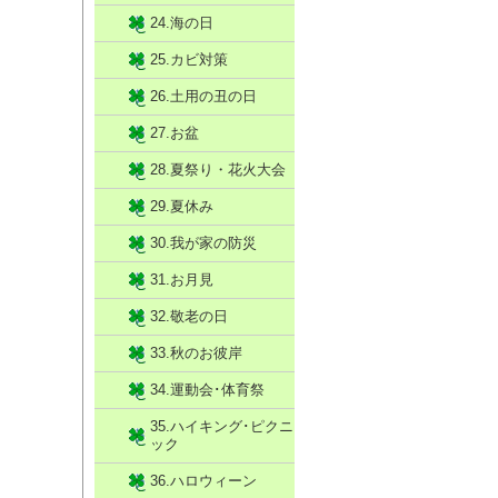
24.海の日
25.カビ対策
26.土用の丑の日
27.お盆
28.夏祭り・花火大会
29.夏休み
30.我が家の防災
31.お月見
32.敬老の日
33.秋のお彼岸
34.運動会･体育祭
35.ハイキング･ピクニ
ック
36.ハロウィーン