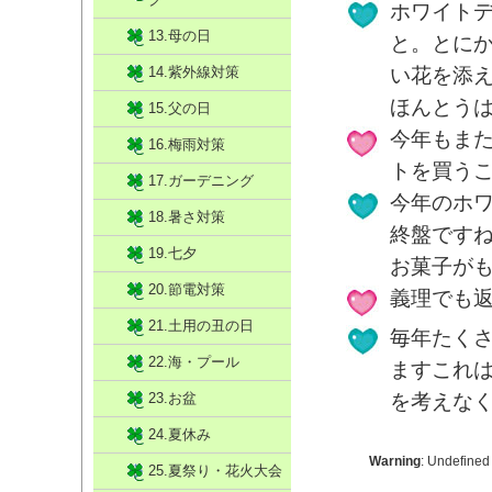
ホワイト
13.母の日
と。とに
14.紫外線対策
い花を添
ほんとう
15.父の日
今年もま
16.梅雨対策
トを買う
17.ガーデニング
今年のホ
18.暑さ対策
終盤です
19.七夕
お菓子が
20.節電対策
義理でも
21.土用の丑の日
毎年たく
22.海・プール
ますこれ
23.お盆
を考えな
24.夏休み
Warning
: Undefined
25.夏祭り・花火大会