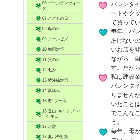
06.ゴールデンウィー
バレンタ
ク
ートやク
07.こどもの日
て買って
08.母の日
毎年、バ
09.クールビズ
あげない
いお店を
10.梅雨対策
ながら、
11.父の日
す。だか
12.七夕
私は建設
13.紫外線対策
バレンタ
14.夏休み
りません
15.海･プール
いたこと
16.登山･キャンプ･バ
でこんな
ーベキュー
う。
17.お盆
毎年、母
18.夏バテ対策