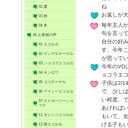
ね
02.夏
お返しが
03.秋
毎年主人
04.冬
句を言って
05.お客様の声
自分の好
01.エコルセ
す。今年
02.マンデルチーゲル
が思っていま
03.ショコラエコルセ
今年のVD
04.モンロワ
ョコラエ
05.ココチーゲル
子供は2/
で、少し
06.アイシーエコルセ
い程度、
07.ストロベリーショ
コラ
あげれば
11.オレンジエコルセ
もいて、
げる子も
12.桜エコルセ