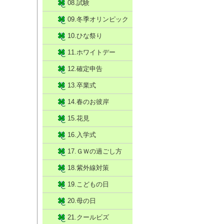
08.試験
09.冬季オリンピック
10.ひな祭り
11.ホワイトデー
12.確定申告
13.卒業式
14.春のお彼岸
15.花見
16.入学式
17.ＧＷの過ごし方
18.紫外線対策
19.こどもの日
20.母の日
21.クールビズ