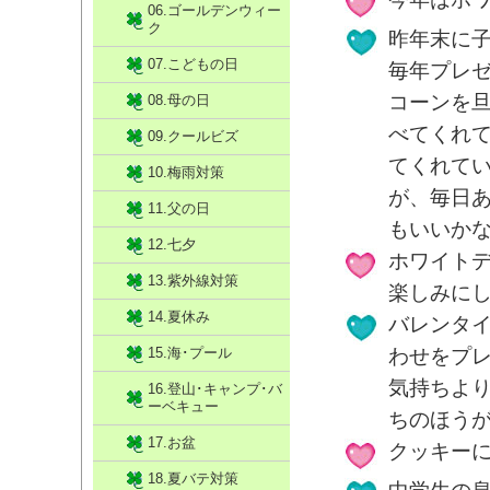
06.ゴールデンウィー
ク
昨年末に
07.こどもの日
毎年プレ
コーンを
08.母の日
べてくれ
09.クールビズ
てくれて
10.梅雨対策
が、毎日
11.父の日
もいいか
12.七夕
ホワイト
13.紫外線対策
楽しみに
14.夏休み
バレンタ
15.海･プール
わせをプ
気持ちよ
16.登山･キャンプ･バ
ーベキュー
ちのほうが
17.お盆
クッキー
18.夏バテ対策