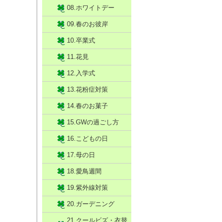
08.ホワイトデー
09.春のお彼岸
10.卒業式
11.花見
12.入学式
13.花粉症対策
14.春のお菓子
15.GWの過ごし方
16.こどもの日
17.母の日
18.愛鳥週間
19.紫外線対策
20.ガーデニング
21.クールビズ・衣替