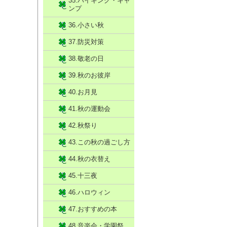
35.ハイキング・キャ
ンプ
36.小さい秋
37.防災対策
38.敬老の日
39.秋のお彼岸
40.お月見
41.秋の運動会
42.秋祭り
43.この秋の過ごし方
44.秋の衣替え
45.十三夜
46.ハロウィン
47.おすすめの本
48.音楽会・学園祭