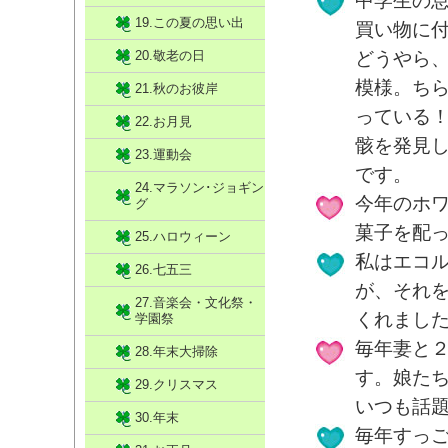
中学生の
19.この夏の思い出
買い物に
20.敬老の日
どうやら
模様。ち
21.秋のお彼岸
っている
22.お月見
骸を発見
23.運動会
です。
24.マラソン･ジョギン
今年のホ
グ
菓子を配
25.ハロウィーン
私はエコ
26.七五三
が、それ
27.音楽会・文化祭・
くれまし
学園祭
毎年妻と
28.年末大掃除
す。娘た
29.クリスマス
いつも話
30.年末
毎年すっ