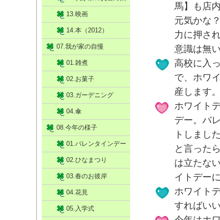
馬】も店
13.映画
元気かな
14.本（2012）
力に押さ
07.我が家の自慢
意識は無
高校に入
01.雑煮
で、ホワイ
02.お菓子
産します
03.ガーデニング
ホワイト
04.傘
デー。バ
08.今年の様子
トしまし
01.バレンタインデー
と言った
02.ひなまつり
は立たな
イトデー
03.春のお彼岸
ホワイト
04.花見
すればい
05.入学式
今年はホ