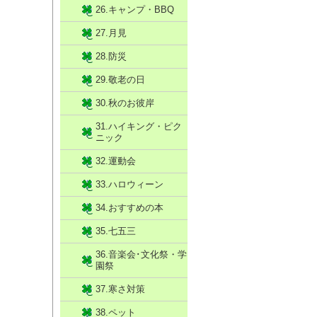
26.キャンプ・BBQ
27.月見
28.防災
29.敬老の日
30.秋のお彼岸
31.ハイキング・ピク
ニック
32.運動会
33.ハロウィーン
34.おすすめの本
35.七五三
36.音楽会･文化祭・学
園祭
37.寒さ対策
38.ペット