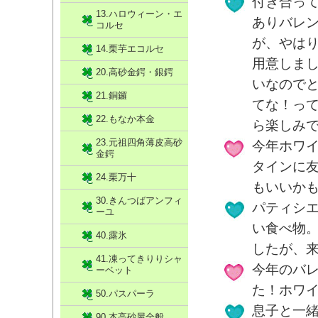
付き合っ
13.ハロウィーン・エ
ありバレ
コルセ
が、やは
14.栗芋エコルセ
用意しま
20.高砂金鍔・銀鍔
いなので
21.銅鑼
てな！って
22.もなか本金
ら楽しみ
23.元祖四角薄皮高砂
今年ホワ
金鍔
タインに
24.栗万十
もいいか
30.きんつばアンフィ
パティシ
ーユ
い食べ物
40.露氷
したが、
41.凍ってきりりシャ
今年のバ
ーベット
た！ホワイ
50.パスパーラ
息子と一緒
90.本高砂屋全般