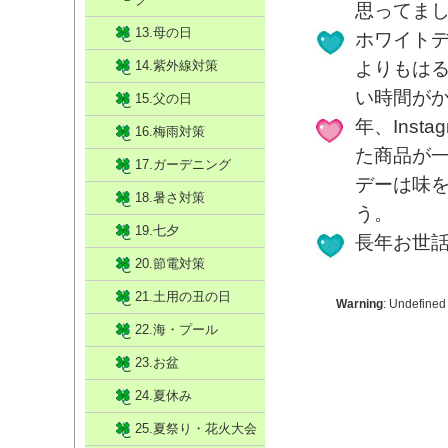
思ってま
13.母の日
ホワイト
14.紫外線対策
よりもは
い時間が
15.父の日
年、Ins
16.梅雨対策
た商品が
17.ガーデニング
デーは味
18.暑さ対策
う。
19.七夕
長年お世
20.節電対策
21.土用の丑の日
Warning
: Undefined
22.海・プール
23.お盆
24.夏休み
25.夏祭り・花火大会