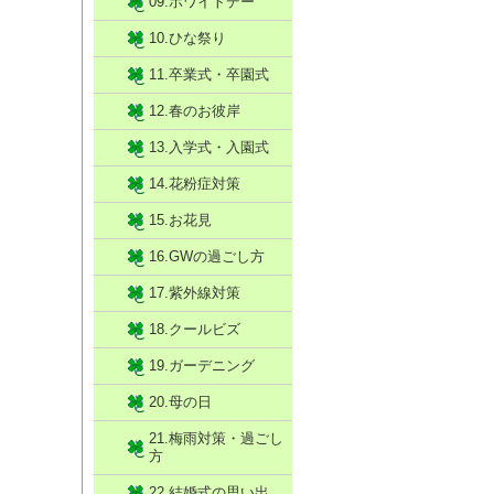
09.ホワイトデー
10.ひな祭り
11.卒業式・卒園式
12.春のお彼岸
13.入学式・入園式
14.花粉症対策
15.お花見
16.GWの過ごし方
17.紫外線対策
18.クールビズ
19.ガーデニング
20.母の日
21.梅雨対策・過ごし
方
22.結婚式の思い出