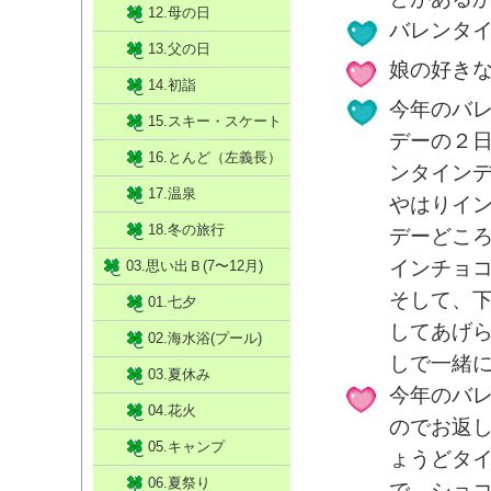
12.母の日
バレンタ
13.父の日
娘の好き
14.初詣
今年のバ
15.スキー・スケート
デーの２
16.とんど（左義長）
ンタイン
17.温泉
やはりイ
18.冬の旅行
デーどこ
インチョ
03.思い出Ｂ(7〜12月)
そして、
01.七夕
してあげ
02.海水浴(プール)
しで一緒
03.夏休み
今年のバ
04.花火
のでお返
05.キャンプ
ょうどタ
06.夏祭り
で、ショ