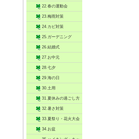
22.春の運動会
23.梅雨対策
24.カビ対策
25.ガーデニング
26.結婚式
27.お中元
28.七夕
29.海の日
30.土用
31.夏休みの過ごし方
32.暑さ対策
33.夏祭り・花火大会
34.お盆