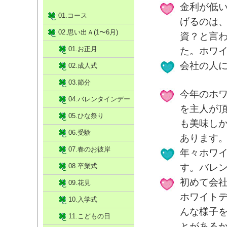
金利が低
01.コース
げるのは
02.思い出Ａ(1〜6月)
資？と言
01.お正月
た。ホワ
会社の人に
02.成人式
03.節分
今年のホ
04.バレンタインデー
を主人が
05.ひな祭り
も美味し
06.受験
あります
07.春のお彼岸
年々ホワ
08.卒業式
す。バレ
初めて会
09.花見
ホワイト
10.入学式
んな様子
11.こどもの日
とがある