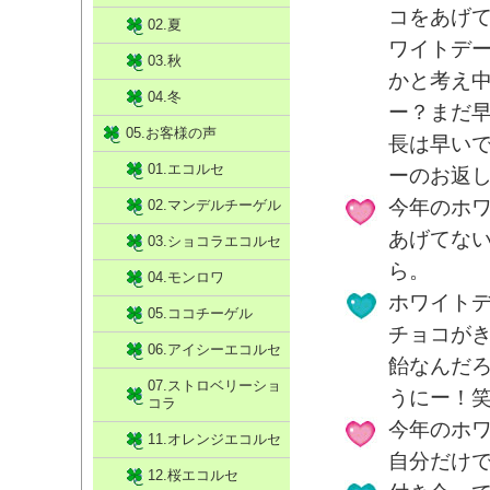
コをあげて
02.夏
ワイトデ
03.秋
かと考え
04.冬
ー？まだ
05.お客様の声
長は早い
01.エコルセ
ーのお返
今年のホ
02.マンデルチーゲル
あげてな
03.ショコラエコルセ
ら。
04.モンロワ
ホワイト
05.ココチーゲル
チョコが
06.アイシーエコルセ
飴なんだ
07.ストロベリーショ
うにー！
コラ
今年のホ
11.オレンジエコルセ
自分だけ
12.桜エコルセ