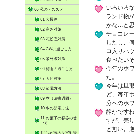
いろいろ
06.私のオススメ
ランド物
01.大掃除
かな…と
02.寒さ対策
チョコレ
03.花粉症対策
したし、
04.GWの過ごし方
コ入りパウ
05.紫外線対策
食べたい
今年のホ
06.梅雨の過ごし方
た。
07.カビ対策
今年は旦
08.節電方法
ど、毎年
09.本（読書週間）
分へのホ
10.冬の節電方法
静かです
11.お菓子の容器の使
すが、売
い方
ど無い。
12.我が家の災害対策