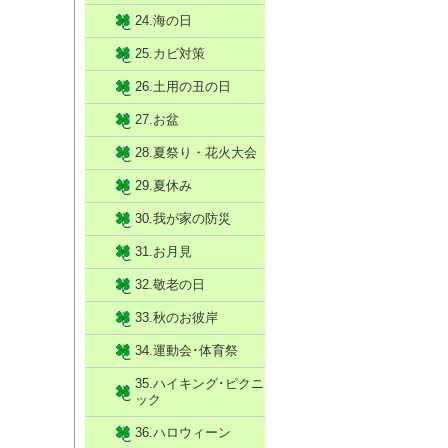
24.海の日
25.カビ対策
26.土用の丑の日
27.お盆
28.夏祭り・花火大会
29.夏休み
30.我が家の防災
31.お月見
32.敬老の日
33.秋のお彼岸
34.運動会･体育祭
35.ハイキング･ピクニ
ック
36.ハロウィーン