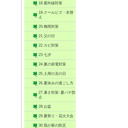
18.紫外線対策
19.クールビズ・衣替
え
20.梅雨対策
21.父の日
22.カビ対策
23.七夕
24.夏の節電対策
25.土用の丑の日
26.夏休みの過ごし方
27.暑さ対策･夏バテ防
止
28.お盆
29.夏祭り・花火大会
30.我が家の防災