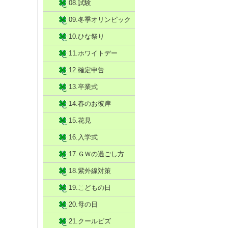
08.試験
09.冬季オリンピック
10.ひな祭り
11.ホワイトデー
12.確定申告
13.卒業式
14.春のお彼岸
15.花見
16.入学式
17.ＧＷの過ごし方
18.紫外線対策
19.こどもの日
20.母の日
21.クールビズ