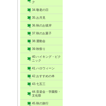
ク
34.敬老の日
35.お月見
36.秋のお彼岸
37.秋のお菓子
38.運動会
39.秋祭り
40.ハイキング・ピク
ニック
41.ハロウィーン
42.おすすめの本
43.七五三
44.音楽会・学園祭・
文化祭
45.秋の旅行