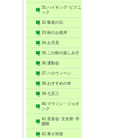
31.ハイキング･ピクニ
ック
32.敬老の日
33.秋のお彼岸
34.お月見
35.この秋の楽しみ方
36.運動会
37.ハロウィーン
38.おすすめの本
39.七五三
40.マラソン・ジョギ
ング
41.音楽会･文化祭･学
園祭
42.寒さ対策