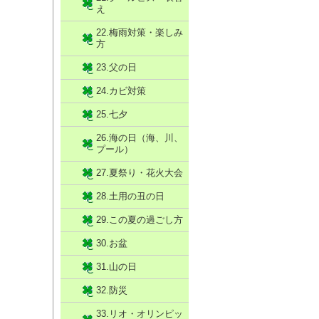
え
22.梅雨対策・楽しみ
方
23.父の日
24.カビ対策
25.七夕
26.海の日（海、川、
プール）
27.夏祭り・花火大会
28.土用の丑の日
29.この夏の過ごし方
30.お盆
31.山の日
32.防災
33.リオ・オリンピッ