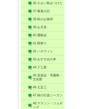
36.小さい秋みつけた
37.敬老の日
38.秋のお彼岸
39.お月見
40.運動会
41.秋祭り
42.ハロウィン
43.おすすめの本
44.十三夜
45.音楽会・学園祭・
文化祭
46.七五三
47.秋の行楽シーズン
48.マラソン・ジョギ
ング