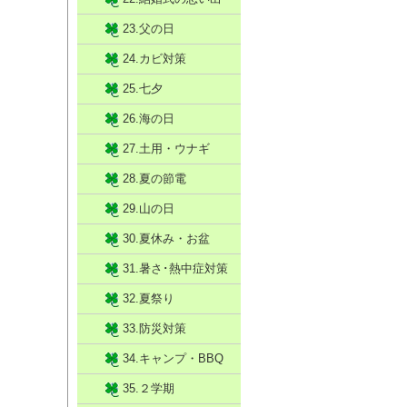
23.父の日
24.カビ対策
25.七夕
26.海の日
27.土用・ウナギ
28.夏の節電
29.山の日
30.夏休み・お盆
31.暑さ･熱中症対策
32.夏祭り
33.防災対策
34.キャンプ・BBQ
35.２学期