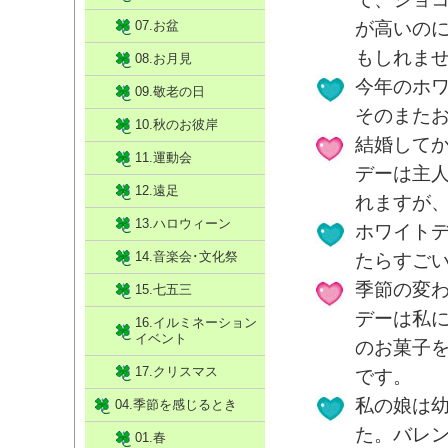
07.お盆
が高いの
もしれま
08.お月見
今年のホ
09.敬老の日
そのまた
10.秋のお彼岸
結婚して
11.運動会
デーは主
12.遠足
れますが
13.ハロウィーン
ホワイト
14.音楽会･文化祭
たらすご
季節の変
15.七五三
デーは私
16.イルミネーション
イベント
のお菓子
17.クリスマス
です。
私の娘は
04.季節を感じるとき
た。バレ
01.春