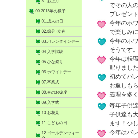
31.お正月
でその人
09.2013年の様子
プレゼン
01.成人の日
今年のホ
で楽しみ
02.節分･立春
今年のホ
03.バレンタインデー
そうです
04.入学試験
今年は転
05.ひな祭り
配りまし
06.ホワイトデー
初めてバ
07.卒業式
お返しも
08.春のお彼岸
義理を多
09.入学式
毎年子供
10.お花見
子供達も
ます！少
11.こどもの日
今年はバ
12.ゴールデンウィー
ク