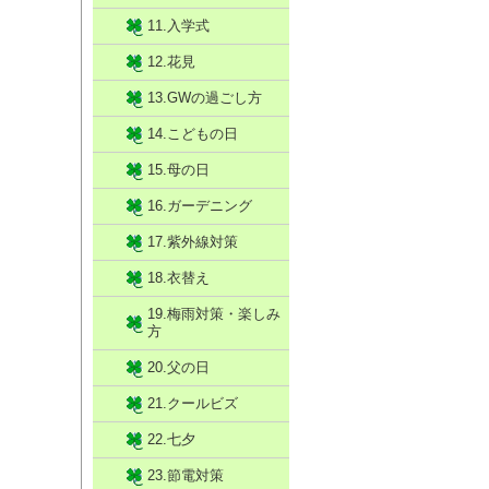
11.入学式
12.花見
13.GWの過ごし方
14.こどもの日
15.母の日
16.ガーデニング
17.紫外線対策
18.衣替え
19.梅雨対策・楽しみ
方
20.父の日
21.クールビズ
22.七夕
23.節電対策