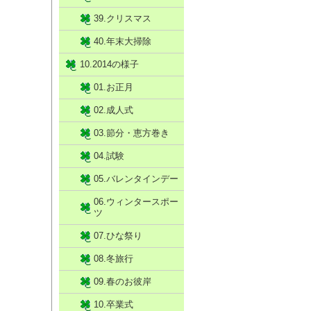
39.クリスマス
40.年末大掃除
10.2014の様子
01.お正月
02.成人式
03.節分・恵方巻き
04.試験
05.バレンタインデー
06.ウィンタースポー
ツ
07.ひな祭り
08.冬旅行
09.春のお彼岸
10.卒業式