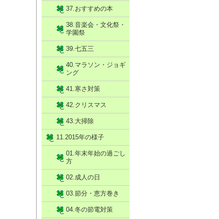
37.おすすめの本
38.音楽会・文化祭・
学園祭
39.七五三
40.マラソン・ジョギ
ング
41.寒さ対策
42.クリスマス
43.大掃除
11.2015年の様子
01.年末年始の過ごし
方
02.成人の日
03.節分・恵方巻き
04.冬の節電対策