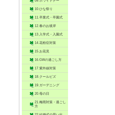
09.ホワイトデー
10.ひな祭り
11.卒業式・卒園式
12.春のお彼岸
13.入学式・入園式
14.花粉症対策
15.お花見
16.GWの過ごし方
17.紫外線対策
18.クールビズ
19.ガーデニング
20.母の日
21.梅雨対策・過ごし
方
22.結婚式の思い出