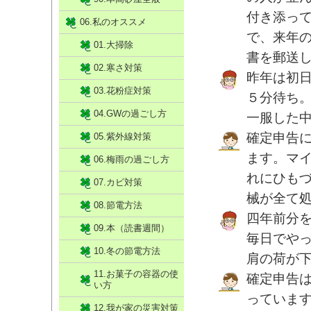
付き添っ
06.私のオススメ
で、来年
01.大掃除
書を郵送
02.寒さ対策
昨年は初
03.花粉症対策
５分待ち
04.GWの過ごし方
一服した
確定申告
05.紫外線対策
ます。マ
06.梅雨の過ごし方
れにひも
07.カビ対策
械が全て
08.節電方法
四年前分
09.本（読書週間）
毎日でやっ
10.冬の節電方法
肩の荷が
11.お菓子の容器の使
確定申告
い方
っていま
12.我が家の災害対策