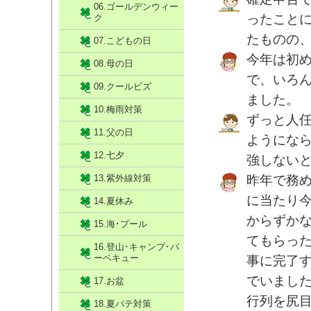
06.ゴールデンウィー
ったこと
ク
たものの
07.こどもの日
今年は初
08.母の日
で、いろ
09.クールビズ
ました。
10.梅雨対策
ずっと人
11.父の日
ようにな
12.七夕
強しない
13.紫外線対策
昨年で務
に当たり
14.夏休み
からずか
15.海･プール
てもらっ
16.登山･キャンプ･バ
ーベキュー
事に完了
でいまし
17.お盆
行列を尻
18.夏バテ対策