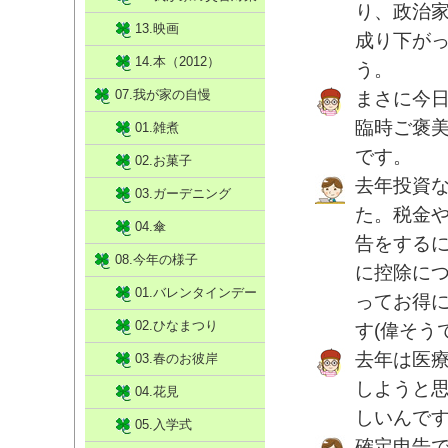
り、政治
13.映画
成り下が
14.本（2012）
う。
07.我が家の自慢
まさに今
臨時ご褒
01.雑煮
です。
02.お菓子
去年投資
03.ガーデニング
た。税金
04.傘
告をする
08.今年の様子
に控除に
01.バレンタインデー
ってお得
02.ひなまつり
す(偉そう
去年は医
03.春のお彼岸
しようと
04.花見
しいんで
05.入学式
確定申告