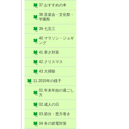
37.おすすめの本
38.音楽会・文化祭・
学園祭
39.七五三
40.マラソン・ジョギ
ング
41.寒さ対策
42.クリスマス
43.大掃除
11.2015年の様子
01.年末年始の過ごし
方
02.成人の日
03.節分・恵方巻き
04.冬の節電対策