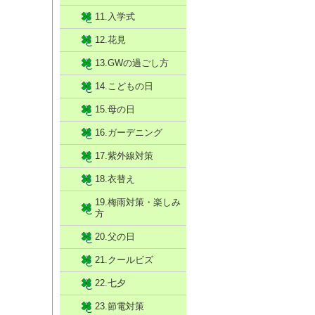
11.入学式
12.花見
13.GWの過ごし方
14.こどもの日
15.母の日
16.ガーデニング
17.紫外線対策
18.衣替え
19.梅雨対策・楽しみ
方
20.父の日
21.クールビズ
22.七夕
23.節電対策