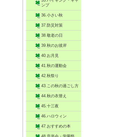
35.ハイキング・キャ
ンプ
36.小さい秋
37.防災対策
38.敬老の日
39.秋のお彼岸
40.お月見
41.秋の運動会
42.秋祭り
43.この秋の過ごし方
44.秋の衣替え
45.十三夜
46.ハロウィン
47.おすすめの本
48.音楽会・学園祭