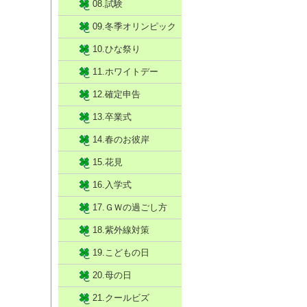
08.試験
09.冬季オリンピック
10.ひな祭り
11.ホワイトデー
12.確定申告
13.卒業式
14.春のお彼岸
15.花見
16.入学式
17.ＧＷの過ごし方
18.紫外線対策
19.こどもの日
20.母の日
21.クールビズ