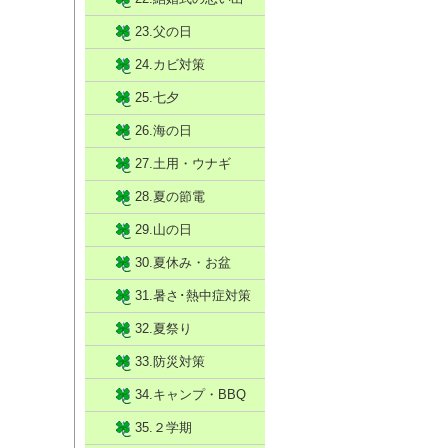
23.父の日
24.カビ対策
25.七夕
26.海の日
27.土用・ウナギ
28.夏の節電
29.山の日
30.夏休み・お盆
31.暑さ･熱中症対策
32.夏祭り
33.防災対策
34.キャンプ・BBQ
35.２学期