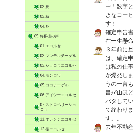
中！数字と
02.夏
きなコー
03.秋
す！
04.冬
確定申告書
05.お客様の声
在一生懸
01.エコルセ
３年前に
02.マンデルチーゲル
は、確定
03.ショコラエコルセ
は私の仕
が爆発しま
04.モンロワ
うの一言
05.ココチーゲル
書が山ほど
06.アイシーエコルセ
バタして
07.ストロベリーショ
て終わり
コラ
す。。
11.オレンジエコルセ
去年不動
12.桜エコルセ