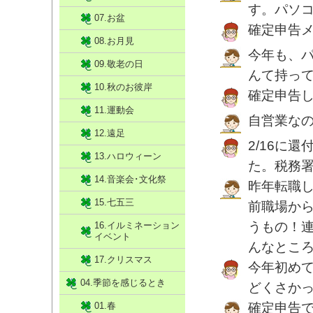
す。パソ
07.お盆
確定申告
08.お月見
今年も、
09.敬老の日
んて持っ
10.秋のお彼岸
確定申告
11.運動会
自営業な
12.遠足
2/16に
13.ハロウィーン
た。税務
14.音楽会･文化祭
昨年転職
15.七五三
前職場か
うもの！
16.イルミネーション
イベント
んなとこ
17.クリスマス
今年初め
04.季節を感じるとき
どくさか
01.春
確定申告