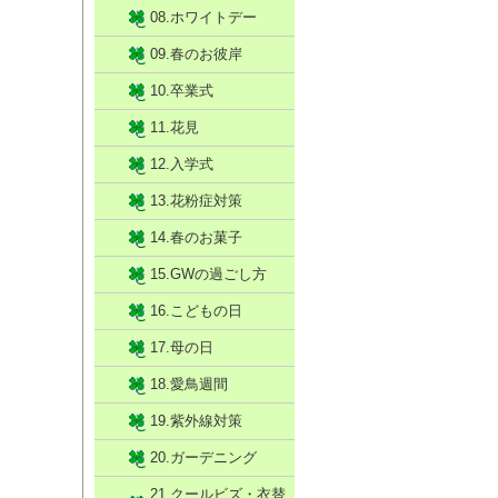
08.ホワイトデー
09.春のお彼岸
10.卒業式
11.花見
12.入学式
13.花粉症対策
14.春のお菓子
15.GWの過ごし方
16.こどもの日
17.母の日
18.愛鳥週間
19.紫外線対策
20.ガーデニング
21.クールビズ・衣替