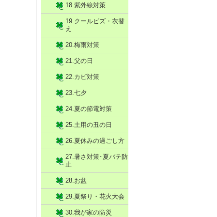
18.紫外線対策
19.クールビズ・衣替
え
20.梅雨対策
21.父の日
22.カビ対策
23.七夕
24.夏の節電対策
25.土用の丑の日
26.夏休みの過ごし方
27.暑さ対策･夏バテ防
止
28.お盆
29.夏祭り・花火大会
30.我が家の防災