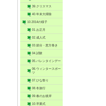
39.クリスマス
40.年末大掃除
10.2014の様子
01.お正月
02.成人式
03.節分・恵方巻き
04.試験
05.バレンタインデー
06.ウィンタースポー
ツ
07.ひな祭り
08.冬旅行
09.春のお彼岸
10.卒業式