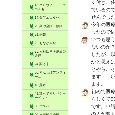
く付き、
13.ハロウィーン・エ
ているので
コルセ
せんでした
14.栗芋エコルセ
今年の医
20.高砂金鍔・銀鍔
ったので
21.銅鑼
いつも思
22.もなか本金
ないのか
23.元祖四角薄皮高砂
したが、
金鍔
かと思え
24.栗万十
とやら。
30.きんつばアンフィ
ます……
ーユ
ます。
40.露氷
初めて医
41.凍ってきりりシャ
ーベット
らしくて5
です。申
50.パスパーラ
の人が並
90.本高砂屋全般