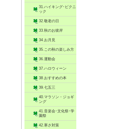
31.ハイキング･ピクニ
ック
32.敬老の日
33.秋のお彼岸
34.お月見
35.この秋の楽しみ方
36.運動会
37.ハロウィーン
38.おすすめの本
39.七五三
40.マラソン・ジョギ
ング
41.音楽会･文化祭･学
園祭
42.寒さ対策