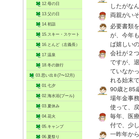
12.母の日
したがな
13.父の日
両親がい
14.初詣
必要書類
15.スキー・スケート
が、今年
ば嬉しい
16.とんど（左義長）
会社が２
17.温泉
ですが、
18.冬の旅行
ていなか
03.思い出Ｂ(7〜12月)
れる始末
01.七夕
90歳と8
02.海水浴(プール)
場年金事
03.夏休み
使って、戻
毎年、医療
04.花火
付で、少
05.キャンプ
一昨年か
06.夏祭り