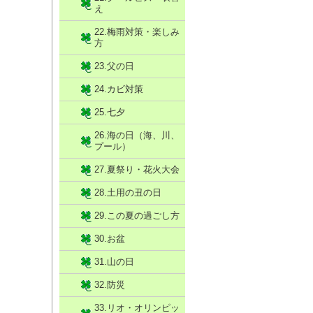
え
22.梅雨対策・楽しみ
方
23.父の日
24.カビ対策
25.七夕
26.海の日（海、川、
プール）
27.夏祭り・花火大会
28.土用の丑の日
29.この夏の過ごし方
30.お盆
31.山の日
32.防災
33.リオ・オリンピッ