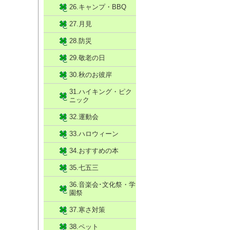
26.キャンプ・BBQ
27.月見
28.防災
29.敬老の日
30.秋のお彼岸
31.ハイキング・ピク
ニック
32.運動会
33.ハロウィーン
34.おすすめの本
35.七五三
36.音楽会･文化祭・学
園祭
37.寒さ対策
38.ペット