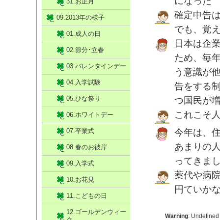
になった
31.お正月
確定申告
09.2013年の様子
でも、覚
01.成人の日
日本は企
02.節分･立春
ため、毎
03.バレンタインデー
う意識が
04.入学試験
告をする
05.ひな祭り
つ国民が
これこそ
06.ホワイトデー
07.卒業式
今年は、
あまりの
08.春のお彼岸
ってきま
09.入学式
薬代や病院
10.お花見
円ていか
11.こどもの日
12.ゴールデンウィー
Warning
: Undefined
ク