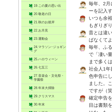
毎年、2
19.この夏の思い出
ーを記入
20.敬老の日
いつも余
21.秋のお彼岸
もぎりぎ
22.お月見
昔とは違い
23.運動会
ばなくて
毎年、ふ
24.マラソン･ジョギン
グ
で「凄い
25.ハロウィーン
まで多くは
26.七五三
社会人1
色申告にし
27.音楽会・文化祭・
学園祭
ました。
28.年末大掃除
ですが（
29.クリスマス
確定申告を
30.年末
目は書類を