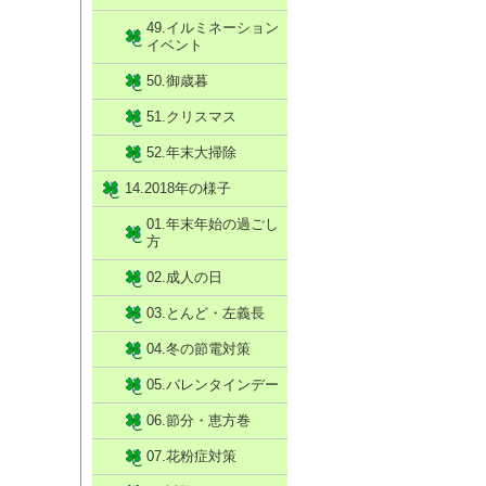
49.イルミネーション
イベント
50.御歳暮
51.クリスマス
52.年末大掃除
14.2018年の様子
01.年末年始の過ごし
方
02.成人の日
03.とんど・左義長
04.冬の節電対策
05.バレンタインデー
06.節分・恵方巻
07.花粉症対策