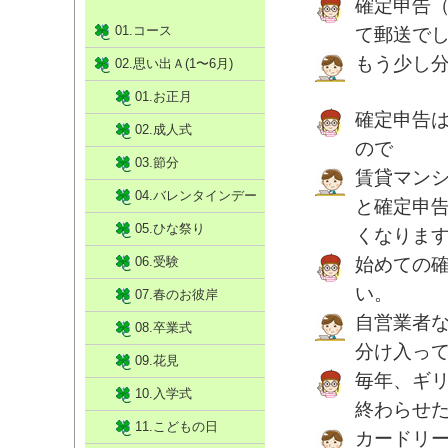
確定申告
01.コース
て郵送で
もう少し
02.思い出Ａ(1〜6月)
01.お正月
確定申告
02.成人式
ので
03.節分
賃貸マン
04.バレンタインデー
と確定申
05.ひな祭り
くなりま
06.受験
始めての
い。
07.春のお彼岸
自営業者
08.卒業式
分け入っ
09.花見
毎年、ギ
10.入学式
終わらせ
11.こどもの日
カードリ