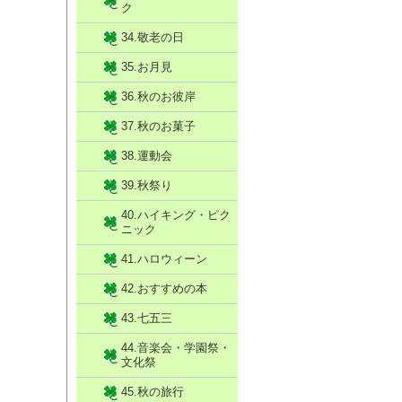
ク
34.敬老の日
35.お月見
36.秋のお彼岸
37.秋のお菓子
38.運動会
39.秋祭り
40.ハイキング・ピク
ニック
41.ハロウィーン
42.おすすめの本
43.七五三
44.音楽会・学園祭・
文化祭
45.秋の旅行