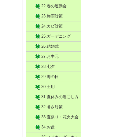
22.春の運動会
23.梅雨対策
24.カビ対策
25.ガーデニング
26.結婚式
27.お中元
28.七夕
29.海の日
30.土用
31.夏休みの過ごし方
32.暑さ対策
33.夏祭り・花火大会
34.お盆