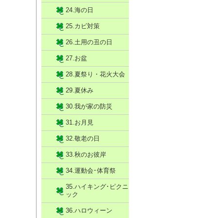
24.海の日
25.カビ対策
26.土用の丑の日
27.お盆
28.夏祭り・花火大会
29.夏休み
30.我が家の防災
31.お月見
32.敬老の日
33.秋のお彼岸
34.運動会･体育祭
35.ハイキング･ピクニ
ック
36.ハロウィーン