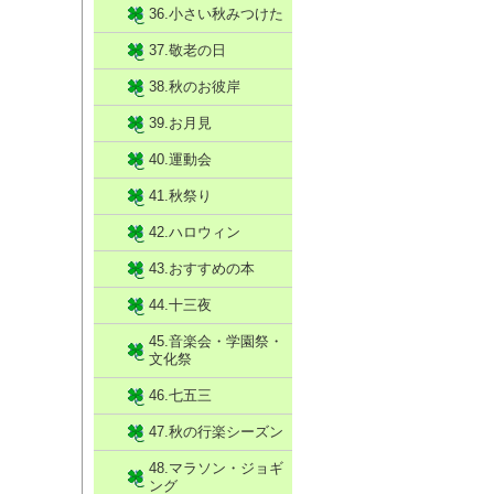
36.小さい秋みつけた
37.敬老の日
38.秋のお彼岸
39.お月見
40.運動会
41.秋祭り
42.ハロウィン
43.おすすめの本
44.十三夜
45.音楽会・学園祭・
文化祭
46.七五三
47.秋の行楽シーズン
48.マラソン・ジョギ
ング