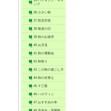
35.ハイキング・キャ
ンプ
36.小さい秋
37.防災対策
38.敬老の日
39.秋のお彼岸
40.お月見
41.秋の運動会
42.秋祭り
43.この秋の過ごし方
44.秋の衣替え
45.十三夜
46.ハロウィン
47.おすすめの本
48.音楽会・学園祭