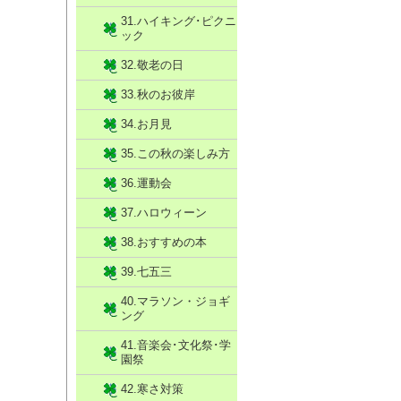
31.ハイキング･ピクニ
ック
32.敬老の日
33.秋のお彼岸
34.お月見
35.この秋の楽しみ方
36.運動会
37.ハロウィーン
38.おすすめの本
39.七五三
40.マラソン・ジョギ
ング
41.音楽会･文化祭･学
園祭
42.寒さ対策