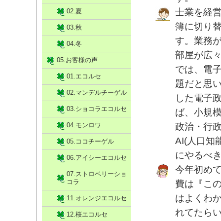
士業を経
02.夏
簿に切り
03.秋
す。業務
04.冬
部屋が広
05.お客様の声
では、電
01.エコルセ
題だと思
02.マンデルチーゲル
した電子
03.ショコラエコルセ
ば、小規
04.モンロワ
政治・行
AI(人口
05.ココチーゲル
にやるべ
06.アイシーエコルセ
今年初め
07.ストロベリーショ
コラ
費は『こ
はよくわ
11.オレンジエコルセ
れてたら
12.桜エコルセ