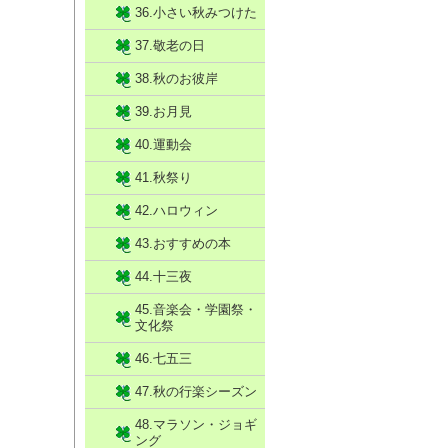
36.小さい秋みつけた
37.敬老の日
38.秋のお彼岸
39.お月見
40.運動会
41.秋祭り
42.ハロウィン
43.おすすめの本
44.十三夜
45.音楽会・学園祭・
文化祭
46.七五三
47.秋の行楽シーズン
48.マラソン・ジョギ
ング