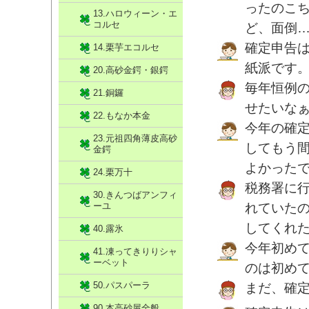
ったのこ
13.ハロウィーン・エ
コルセ
ど、面倒
確定申告
14.栗芋エコルセ
紙派です
20.高砂金鍔・銀鍔
毎年恒例
21.銅鑼
せたいなぁ(
22.もなか本金
今年の確
23.元祖四角薄皮高砂
してもう
金鍔
よかった
24.栗万十
税務署に
30.きんつばアンフィ
ーユ
れていた
してくれ
40.露氷
今年初め
41.凍ってきりりシャ
ーベット
のは初め
50.パスパーラ
まだ、確
90.本高砂屋全般