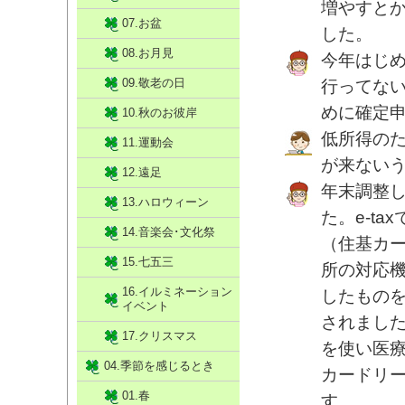
増やすと
07.お盆
した。
08.お月見
今年はじ
09.敬老の日
行ってな
めに確定
10.秋のお彼岸
低所得の
11.運動会
が来ない
12.遠足
年末調整
13.ハロウィーン
た。e-t
14.音楽会･文化祭
（住基カ
15.七五三
所の対応
16.イルミネーション
したもの
イベント
されまし
17.クリスマス
を使い医療
04.季節を感じるとき
カードリ
01.春
す。