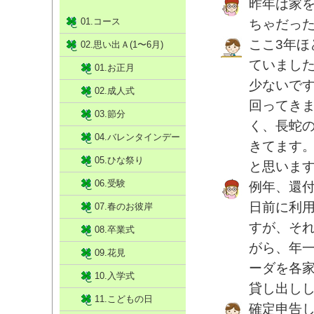
昨年は家
01.コース
ちゃだっ
ここ3年
02.思い出Ａ(1〜6月)
ていまし
01.お正月
少ないです
02.成人式
回ってき
03.節分
く、長蛇の
04.バレンタインデー
きてます
05.ひな祭り
と思いま
06.受験
例年、還
日前に利
07.春のお彼岸
すが、そ
08.卒業式
がら、年一
09.花見
ーダを各
10.入学式
貸し出し
11.こどもの日
確定申告