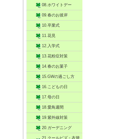
08.ホワイトデー
09.春のお彼岸
10.卒業式
11.花見
12.入学式
13.花粉症対策
14.春のお菓子
15.GWの過ごし方
16.こどもの日
17.母の日
18.愛鳥週間
19.紫外線対策
20.ガーデニング
21.クールビズ・衣替