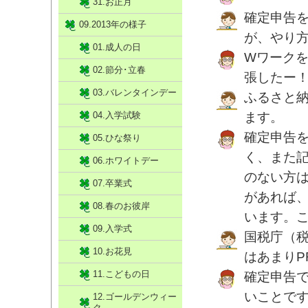
31.お正月
確定申告
09.2013年の様子
が、やり
01.成人の日
Wワーク
02.節分･立春
張したー
03.バレンタインデー
ふるさと
04.入学試験
ます。
確定申告
05.ひな祭り
く、また
06.ホワイトデー
のない方
07.卒業式
があれば
08.春のお彼岸
います。
09.入学式
国税庁（
10.お花見
はあまりP
11.こどもの日
確定申告で
いことで
12.ゴールデンウィー
ク