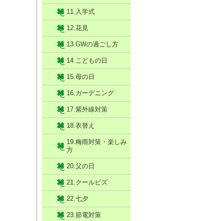
11.入学式
12.花見
13.GWの過ごし方
14.こどもの日
15.母の日
16.ガーデニング
17.紫外線対策
18.衣替え
19.梅雨対策・楽しみ
方
20.父の日
21.クールビズ
22.七夕
23.節電対策