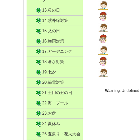
13.母の日
14.紫外線対策
15.父の日
16.梅雨対策
17.ガーデニング
18.暑さ対策
19.七夕
20.節電対策
Warning
: Undefined
21.土用の丑の日
22.海・プール
23.お盆
24.夏休み
25.夏祭り・花火大会