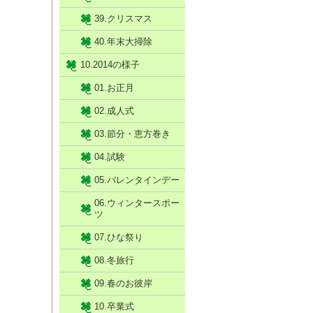
39.クリスマス
40.年末大掃除
10.2014の様子
01.お正月
02.成人式
03.節分・恵方巻き
04.試験
05.バレンタインデー
06.ウィンタースポー
ツ
07.ひな祭り
08.冬旅行
09.春のお彼岸
10.卒業式