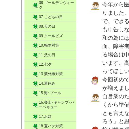
06.ゴールデンウィー
今年から
ク
りました
07.こどもの日
で、でき
08.母の日
も申告し
09.クールビズ
和の為に
10.梅雨対策
面、障害
る場合は
11.父の日
います。
12.七夕
ってほし
13.紫外線対策
今回初め
14.夏休み
が増えま
15.海･プール
自営業の
16.登山･キャンプ･バ
くから準
ーベキュー
とも言え
17.お盆
ろう」と
18.夏バテ対策