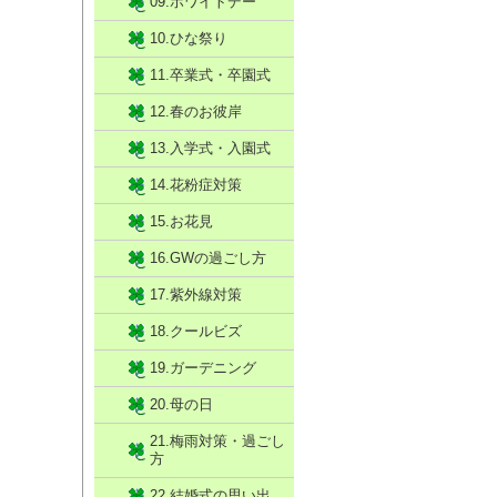
09.ホワイトデー
10.ひな祭り
11.卒業式・卒園式
12.春のお彼岸
13.入学式・入園式
14.花粉症対策
15.お花見
16.GWの過ごし方
17.紫外線対策
18.クールビズ
19.ガーデニング
20.母の日
21.梅雨対策・過ごし
方
22.結婚式の思い出