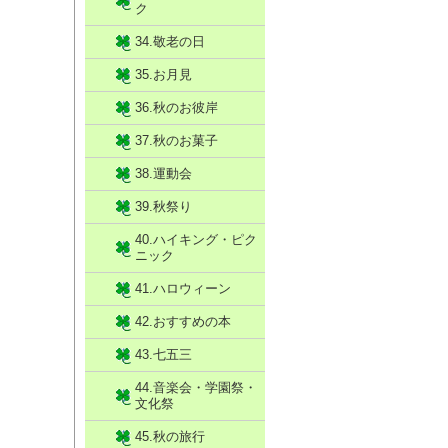
ク
34.敬老の日
35.お月見
36.秋のお彼岸
37.秋のお菓子
38.運動会
39.秋祭り
40.ハイキング・ピク
ニック
41.ハロウィーン
42.おすすめの本
43.七五三
44.音楽会・学園祭・
文化祭
45.秋の旅行