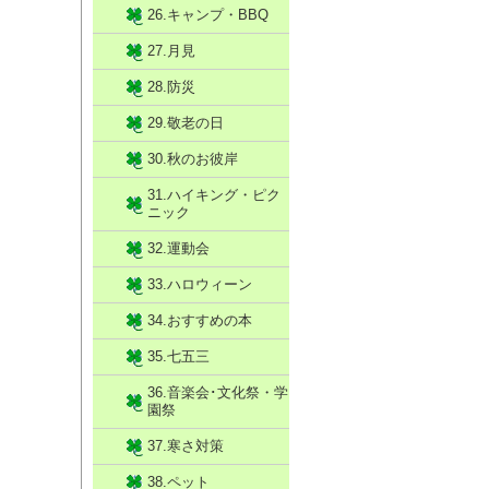
26.キャンプ・BBQ
27.月見
28.防災
29.敬老の日
30.秋のお彼岸
31.ハイキング・ピク
ニック
32.運動会
33.ハロウィーン
34.おすすめの本
35.七五三
36.音楽会･文化祭・学
園祭
37.寒さ対策
38.ペット