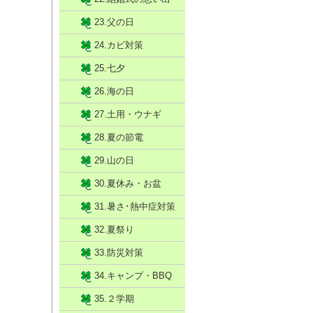
23.父の日
24.カビ対策
25.七夕
26.海の日
27.土用・ウナギ
28.夏の節電
29.山の日
30.夏休み・お盆
31.暑さ･熱中症対策
32.夏祭り
33.防災対策
34.キャンプ・BBQ
35.２学期