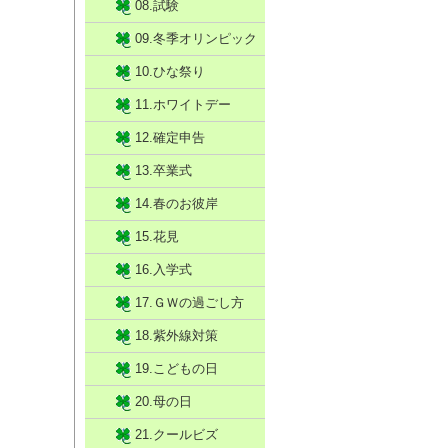
08.試験
09.冬季オリンピック
10.ひな祭り
11.ホワイトデー
12.確定申告
13.卒業式
14.春のお彼岸
15.花見
16.入学式
17.ＧＷの過ごし方
18.紫外線対策
19.こどもの日
20.母の日
21.クールビズ