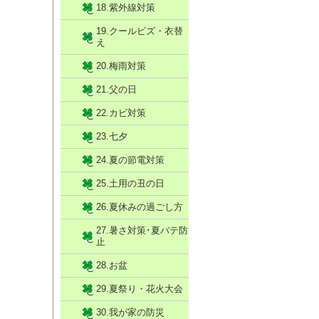
18.紫外線対策
19.クールビズ・衣替
え
20.梅雨対策
21.父の日
22.カビ対策
23.七夕
24.夏の節電対策
25.土用の丑の日
26.夏休みの過ごし方
27.暑さ対策･夏バテ防
止
28.お盆
29.夏祭り・花火大会
30.我が家の防災