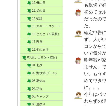
12.母の日
も親切で
13.父の日
初めてセ
だったので
14.初詣
た。
15.スキー・スケート
確定申告
16.とんど（左義長）
ず、人が
17.温泉
コンから
18.冬の旅行
いで気分
03.思い出Ｂ(7〜12月)
昨年我が
01.七夕
ません。
02.海水浴(プール)
い。もう
めてワタワ
03.夏休み
に。。。
04.花火
今年はパ
05.キャンプ
わらずの
06.夏祭り