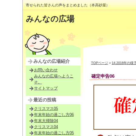
寄せられた皆さんの声をまとめました（本高砂屋）
みんなの広場
みんなの広場紹介
TOPページ
>
14.2018年の様
お問い合わせ
確定申告06
みんなの広場へようこ
そ。
サイトマップ
最近の投稿
クリスマス05
年末年始の過ごし方06
年末大掃除04
クリスマス04
年末年始の過ごし方05