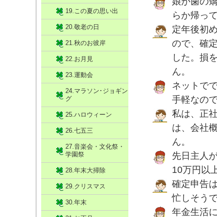
娘が歯の
19.この夏の思い出
らか帰っ
20.敬老の日
定年後初
ので、確
21.秋のお彼岸
した。損
22.お月見
ん。
23.運動会
ネットで
24.マラソン･ジョギン
手軽なの
グ
私は、正
25.ハロウィーン
は、会社
26.七五三
ん。
27.音楽会・文化祭・
学園祭
先日主人
10万円以
28.年末大掃除
確定申告
29.クリスマス
忙しそう
30.年末
年金生活