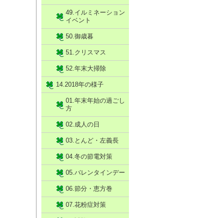
49.イルミネーション
イベント
50.御歳暮
51.クリスマス
52.年末大掃除
14.2018年の様子
01.年末年始の過ごし
方
02.成人の日
03.とんど・左義長
04.冬の節電対策
05.バレンタインデー
06.節分・恵方巻
07.花粉症対策