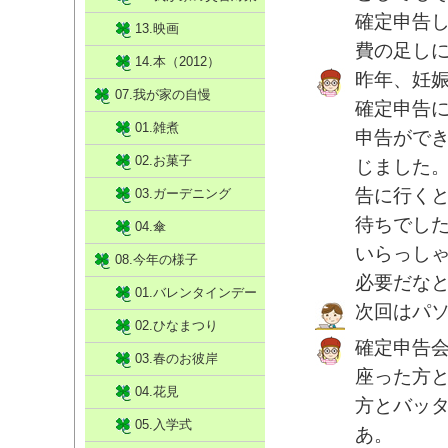
確定申告
13.映画
費の足し
14.本（2012）
昨年、妊娠
07.我が家の自慢
確定申告
01.雑煮
申告がで
02.お菓子
じました
告に行く
03.ガーデニング
待ちでし
04.傘
いらっし
08.今年の様子
必要だな
01.バレンタインデー
次回はパ
02.ひなまつり
確定申告
03.春のお彼岸
座った方
04.花見
方とバッ
05.入学式
あ。