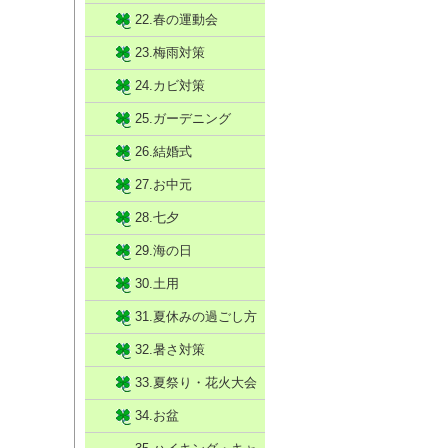
22.春の運動会
23.梅雨対策
24.カビ対策
25.ガーデニング
26.結婚式
27.お中元
28.七夕
29.海の日
30.土用
31.夏休みの過ごし方
32.暑さ対策
33.夏祭り・花火大会
34.お盆