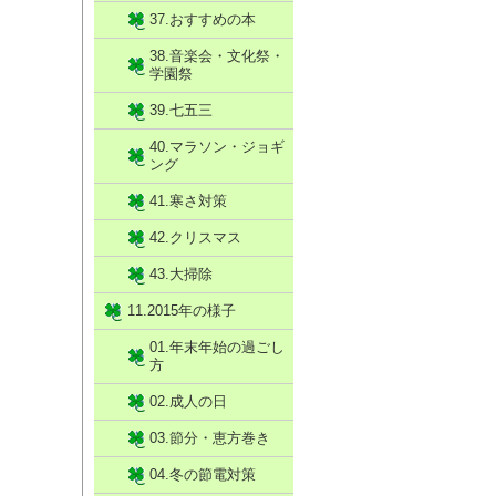
37.おすすめの本
38.音楽会・文化祭・
学園祭
39.七五三
40.マラソン・ジョギ
ング
41.寒さ対策
42.クリスマス
43.大掃除
11.2015年の様子
01.年末年始の過ごし
方
02.成人の日
03.節分・恵方巻き
04.冬の節電対策