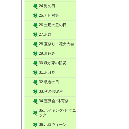
24.海の日
25.カビ対策
26.土用の丑の日
27.お盆
28.夏祭り・花火大会
29.夏休み
30.我が家の防災
31.お月見
32.敬老の日
33.秋のお彼岸
34.運動会･体育祭
35.ハイキング･ピクニ
ック
36.ハロウィーン