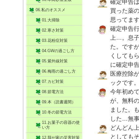
確定申告
06.私のオススメ
買った薬
思ってま
01.大掃除
確定申告
02.寒さ対策
上…。息子
03.花粉症対策
た。です
04.GWの過ごし方
くしても
05.紫外線対策
に確定申告
06.梅雨の過ごし方
医療控除
07.カビ対策
ックです
今年初め
08.節電方法
が、無料
09.本（読書週間）
ました。
10.冬の節電方法
した…無
11.お菓子の容器の使
どんどん
い方
としても
12.我が家の災害対策