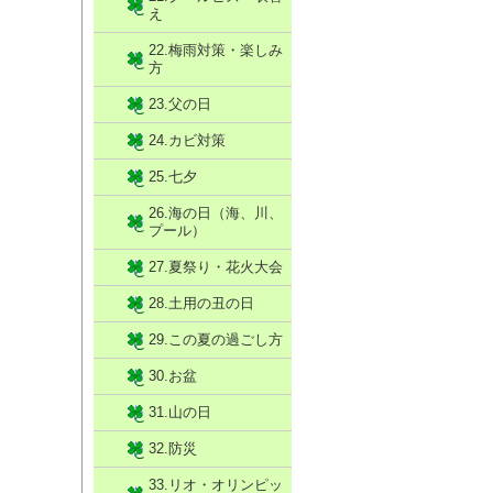
え
22.梅雨対策・楽しみ
方
23.父の日
24.カビ対策
25.七夕
26.海の日（海、川、
プール）
27.夏祭り・花火大会
28.土用の丑の日
29.この夏の過ごし方
30.お盆
31.山の日
32.防災
33.リオ・オリンピッ