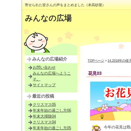
寄せられた皆さんの声をまとめました（本高砂屋）
みんなの広場
みんなの広場紹介
TOPページ
>
14.2018年の様
お問い合わせ
花見03
みんなの広場へようこ
そ。
サイトマップ
最近の投稿
クリスマス05
年末年始の過ごし方06
年末大掃除04
クリスマス04
今年の花見は既
年末年始の過ごし方05