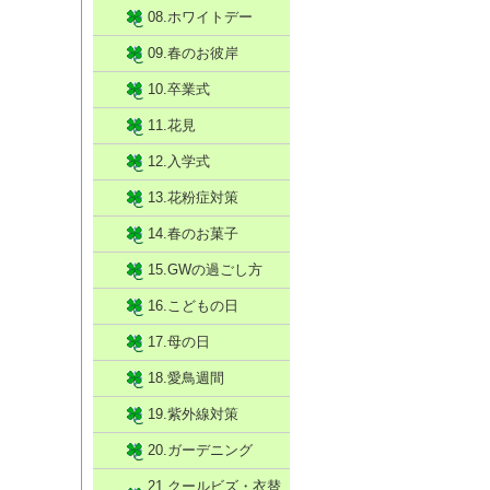
08.ホワイトデー
09.春のお彼岸
10.卒業式
11.花見
12.入学式
13.花粉症対策
14.春のお菓子
15.GWの過ごし方
16.こどもの日
17.母の日
18.愛鳥週間
19.紫外線対策
20.ガーデニング
21.クールビズ・衣替