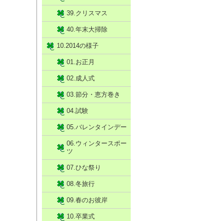
39.クリスマス
40.年末大掃除
10.2014の様子
01.お正月
02.成人式
03.節分・恵方巻き
04.試験
05.バレンタインデー
06.ウィンタースポー
ツ
07.ひな祭り
08.冬旅行
09.春のお彼岸
10.卒業式