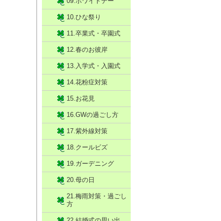
09.ホワイトデー
10.ひな祭り
11.卒業式・卒園式
12.春のお彼岸
13.入学式・入園式
14.花粉症対策
15.お花見
16.GWの過ごし方
17.紫外線対策
18.クールビズ
19.ガーデニング
20.母の日
21.梅雨対策・過ごし
方
22.結婚式の思い出