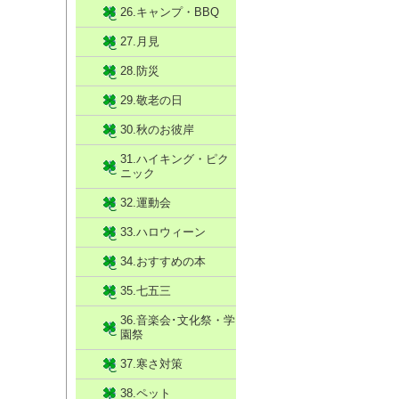
26.キャンプ・BBQ
27.月見
28.防災
29.敬老の日
30.秋のお彼岸
31.ハイキング・ピク
ニック
32.運動会
33.ハロウィーン
34.おすすめの本
35.七五三
36.音楽会･文化祭・学
園祭
37.寒さ対策
38.ペット