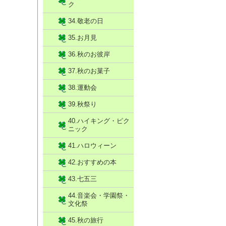
ク
34.敬老の日
35.お月見
36.秋のお彼岸
37.秋のお菓子
38.運動会
39.秋祭り
40.ハイキング・ピク
ニック
41.ハロウィーン
42.おすすめの本
43.七五三
44.音楽会・学園祭・
文化祭
45.秋の旅行