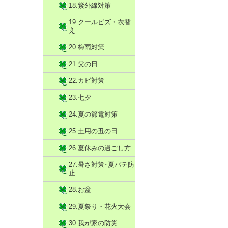
18.紫外線対策
19.クールビズ・衣替
え
20.梅雨対策
21.父の日
22.カビ対策
23.七夕
24.夏の節電対策
25.土用の丑の日
26.夏休みの過ごし方
27.暑さ対策･夏バテ防
止
28.お盆
29.夏祭り・花火大会
30.我が家の防災