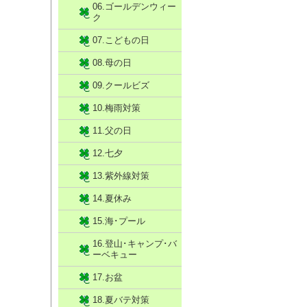
06.ゴールデンウィー
ク
07.こどもの日
08.母の日
09.クールビズ
10.梅雨対策
11.父の日
12.七夕
13.紫外線対策
14.夏休み
15.海･プール
16.登山･キャンプ･バ
ーベキュー
17.お盆
18.夏バテ対策