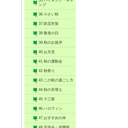
35.ハイキング・キャ
ンプ
36.小さい秋
37.防災対策
38.敬老の日
39.秋のお彼岸
40.お月見
41.秋の運動会
42.秋祭り
43.この秋の過ごし方
44.秋の衣替え
45.十三夜
46.ハロウィン
47.おすすめの本
48.音楽会・学園祭