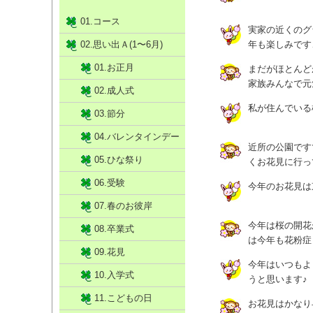
01.コース
実家の近くのグ
02.思い出Ａ(1〜6月)
年も楽しみです
01.お正月
まだがほとんど
家族みんなで元
02.成人式
私が住んでいる
03.節分
04.バレンタインデー
近所の公園です
05.ひな祭り
くお花見に行っ
06.受験
今年のお花見は
07.春のお彼岸
今年は桜の開花
08.卒業式
は今年も花粉症
09.花見
今年はいつもよ
10.入学式
うと思います♪
11.こどもの日
お花見はかなり