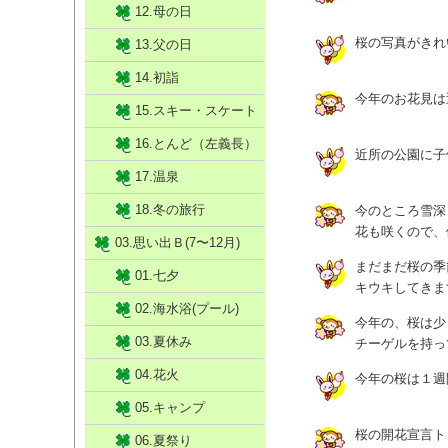
12.母の日
桜の写真がきれ
13.父の日
14.初詣
今年のお花見は
15.スキー・スケート
16.とんど（左義長）
近所の公園に子
17.温泉
18.冬の旅行
今のところ雪深
花も咲くので、
03.思い出Ｂ(7〜12月)
まだまだ桜の季
01.七夕
キウキしてきま
02.海水浴(プール)
今年の、桜は少
03.夏休み
チーゲルを持っ
04.花火
今年の桜は１週
05.キャンプ
桜の開花宣言ト
06.夏祭り