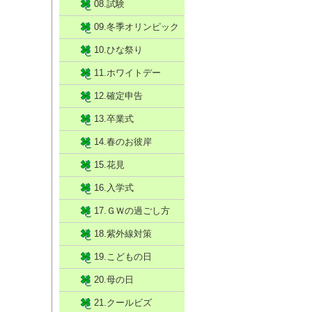
08.試験
09.冬季オリンピック
10.ひな祭り
11.ホワイトデー
12.確定申告
13.卒業式
14.春のお彼岸
15.花見
16.入学式
17.ＧＷの過ごし方
18.紫外線対策
19.こどもの日
20.母の日
21.クールビズ