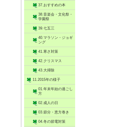
37.おすすめの本
38.音楽会・文化祭・
学園祭
39.七五三
40.マラソン・ジョギ
ング
41.寒さ対策
42.クリスマス
43.大掃除
11.2015年の様子
01.年末年始の過ごし
方
02.成人の日
03.節分・恵方巻き
04.冬の節電対策