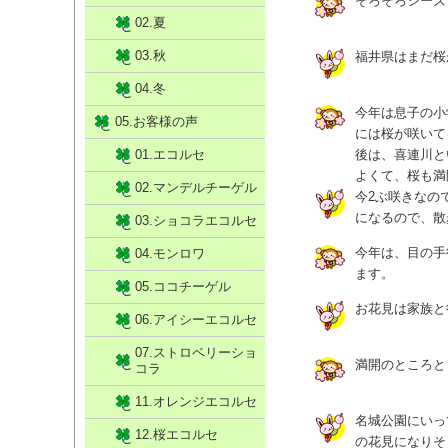
そろそろシーズ
02.夏
03.秋
福井県はまだ桜
04.冬
今年は息子の小
05.お客様の声
には桜が咲いて
01.エコルセ
後は、喜連川と
よくて、桜も満
02.マンデルチーゲル
今2ぶ咲きなの
になるので、散
03.ショコラエコルセ
今年は、目の手
04.モンロワ
ます。
05.ココチーゲル
お花見は家族と
06.アイシーエコルセ
07.ストロベリーショ
満開のところと
コラ
11.オレンジエコルセ
名城公園にいっ
12.桜エコルセ
の花見になりそ