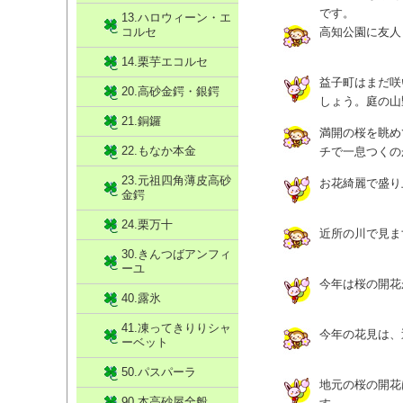
です。
13.ハロウィーン・エ
コルセ
高知公園に友人
14.栗芋エコルセ
益子町はまだ咲
20.高砂金鍔・銀鍔
しょう。庭の山
21.銅鑼
満開の桜を眺め
22.もなか本金
チで一息つくの
23.元祖四角薄皮高砂
お花綺麗で盛り
金鍔
24.栗万十
近所の川で見ま
30.きんつばアンフィ
ーユ
今年は桜の開花
40.露氷
41.凍ってきりりシャ
今年の花見は、
ーベット
50.パスパーラ
地元の桜の開花
90.本高砂屋全般