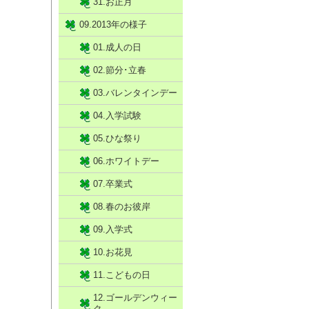
31.お正月
09.2013年の様子
01.成人の日
02.節分･立春
03.バレンタインデー
04.入学試験
05.ひな祭り
06.ホワイトデー
07.卒業式
08.春のお彼岸
09.入学式
10.お花見
11.こどもの日
12.ゴールデンウィー
ク