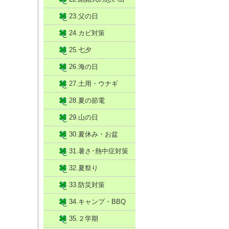
23.父の日
24.カビ対策
25.七夕
26.海の日
27.土用・ウナギ
28.夏の節電
29.山の日
30.夏休み・お盆
31.暑さ･熱中症対策
32.夏祭り
33.防災対策
34.キャンプ・BBQ
35.２学期