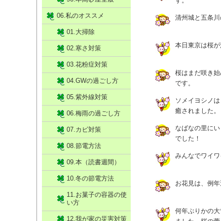
す。
06.私のオススメ
清州城と五条川
01.大掃除
本日東京は桜が
02.寒さ対策
03.花粉症対策
桜はまだ咲き始
04.GWの過ごし方
です。
05.紫外線対策
ソメイヨシノは
癒されました。
06.梅雨の過ごし方
なばなの里にい
07.カビ対策
でした！
08.節電方法
みんなでワイワ
09.本（読書週間）
10.冬の節電方法
お花見は、例年
11.お菓子の容器の使
い方
何年ぶりかの大
12.我が家の災害対策