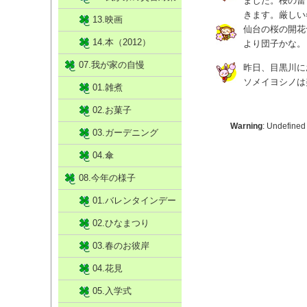
ました。桜の蕾
きます。厳しい
13.映画
仙台の桜の開花
14.本（2012）
より団子かな。
07.我が家の自慢
昨日、目黒川に
ソメイヨシノは
01.雑煮
02.お菓子
Warning
: Undefined
03.ガーデニング
04.傘
08.今年の様子
01.バレンタインデー
02.ひなまつり
03.春のお彼岸
04.花見
05.入学式