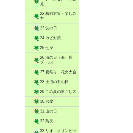
え
22.梅雨対策・楽しみ
方
23.父の日
24.カビ対策
25.七夕
26.海の日（海、川、
プール）
27.夏祭り・花火大会
28.土用の丑の日
29.この夏の過ごし方
30.お盆
31.山の日
32.防災
33.リオ・オリンピッ