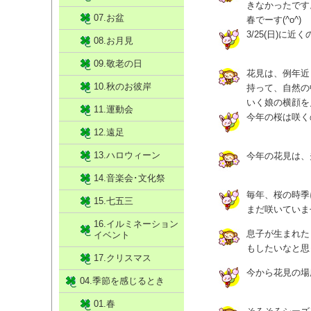
きなかったです
07.お盆
春でーす(^o^)
3/25(日)に
08.お月見
09.敬老の日
花見は、例年近
10.秋のお彼岸
持って、自然の
いく娘の横顔を
11.運動会
今年の桜は咲く
12.遠足
13.ハロウィーン
今年の花見は、
14.音楽会･文化祭
毎年、桜の時季
15.七五三
まだ咲いていま
16.イルミネーション
息子が生まれた
イベント
もしたいなと思
17.クリスマス
今から花見の場
04.季節を感じるとき
01.春