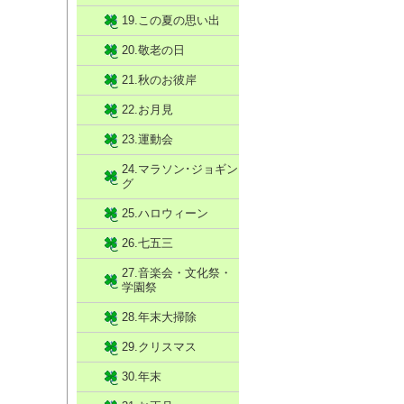
19.この夏の思い出
20.敬老の日
21.秋のお彼岸
22.お月見
23.運動会
24.マラソン･ジョギン
グ
25.ハロウィーン
26.七五三
27.音楽会・文化祭・
学園祭
28.年末大掃除
29.クリスマス
30.年末