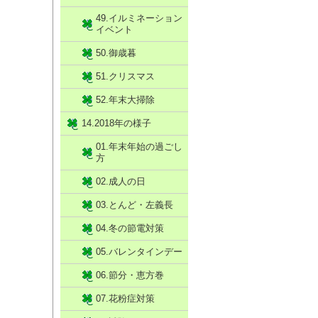
49.イルミネーション
イベント
50.御歳暮
51.クリスマス
52.年末大掃除
14.2018年の様子
01.年末年始の過ごし
方
02.成人の日
03.とんど・左義長
04.冬の節電対策
05.バレンタインデー
06.節分・恵方巻
07.花粉症対策