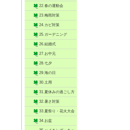
22.春の運動会
23.梅雨対策
24.カビ対策
25.ガーデニング
26.結婚式
27.お中元
28.七夕
29.海の日
30.土用
31.夏休みの過ごし方
32.暑さ対策
33.夏祭り・花火大会
34.お盆