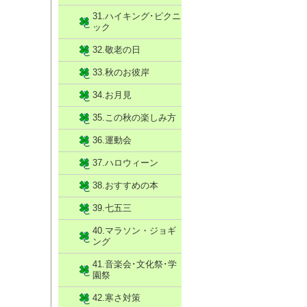
31.ハイキング･ピクニ
ック
32.敬老の日
33.秋のお彼岸
34.お月見
35.この秋の楽しみ方
36.運動会
37.ハロウィーン
38.おすすめの本
39.七五三
40.マラソン・ジョギ
ング
41.音楽会･文化祭･学
園祭
42.寒さ対策