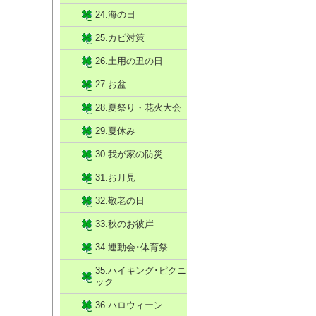
24.海の日
25.カビ対策
26.土用の丑の日
27.お盆
28.夏祭り・花火大会
29.夏休み
30.我が家の防災
31.お月見
32.敬老の日
33.秋のお彼岸
34.運動会･体育祭
35.ハイキング･ピクニ
ック
36.ハロウィーン