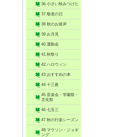
36.小さい秋みつけた
37.敬老の日
38.秋のお彼岸
39.お月見
40.運動会
41.秋祭り
42.ハロウィン
43.おすすめの本
44.十三夜
45.音楽会・学園祭・
文化祭
46.七五三
47.秋の行楽シーズン
48.マラソン・ジョギ
ング