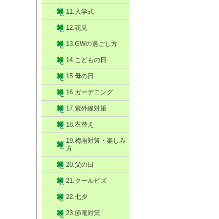
11.入学式
12.花見
13.GWの過ごし方
14.こどもの日
15.母の日
16.ガーデニング
17.紫外線対策
18.衣替え
19.梅雨対策・楽しみ
方
20.父の日
21.クールビズ
22.七夕
23.節電対策