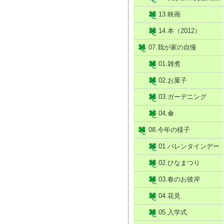
13.映画
14.本（2012）
07.我が家の自慢
01.雑煮
02.お菓子
03.ガーデニング
04.傘
08.今年の様子
01.バレンタインデー
02.ひなまつり
03.春のお彼岸
04.花見
05.入学式