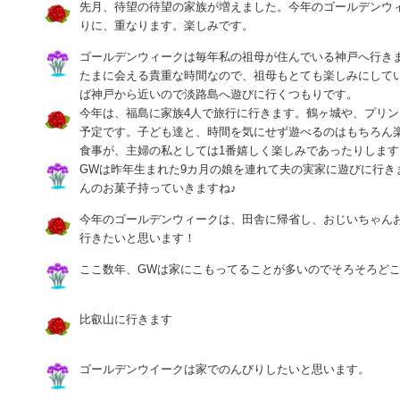
先月、待望の待望の家族が増えました。今年のゴールデンウ
りに、重なります。楽しみです。
ゴールデンウィークは毎年私の祖母が住んでいる神戸へ行き
たまに会える貴重な時間なので、祖母もとても楽しみにして
ば神戸から近いので淡路島へ遊びに行くつもりです。
今年は、福島に家族4人で旅行に行きます。鶴ヶ城や、プリ
予定です。子ども達と、時間を気にせず遊べるのはもちろん
食事が、主婦の私としては1番嬉しく楽しみであったりします
GWは昨年生まれた9カ月の娘を連れて夫の実家に遊びに行き
んのお菓子持っていきますね♪
今年のゴールデンウィークは、田舎に帰省し、おじいちゃん
行きたいと思います！
ここ数年、GWは家にこもってることが多いのでそろそろど
比叡山に行きます
ゴールデンウイークは家でのんびりしたいと思います。