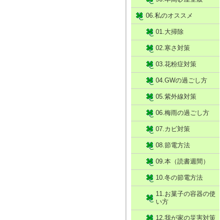
06.私のオススメ
01.大掃除
02.寒さ対策
03.花粉症対策
04.GWの過ごし方
05.紫外線対策
06.梅雨の過ごし方
07.カビ対策
08.節電方法
09.本（読書週間）
10.冬の節電方法
11.お菓子の容器の使
い方
12.我が家の災害対策