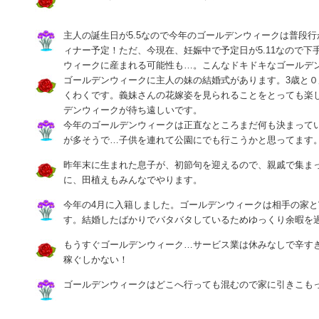
主人の誕生日が5.5なので今年のゴールデンウィークは普段
ィナー予定！ただ、今現在、妊娠中で予定日が5.11なので下
ウィークに産まれる可能性も…。こんなドキドキなゴールデ
ゴールデンウィークに主人の妹の結婚式があります。3歳と
くわくです。義妹さんの花嫁姿を見られることをとっても楽
デンウィークが待ち遠しいです。
今年のゴールデンウィークは正直なところまだ何も決まって
が多そうで…子供を連れて公園にでも行こうかと思ってます
昨年末に生まれた息子が、初節句を迎えるので、親戚で集ま
に、田植えもみんなでやります。
今年の4月に入籍しました。ゴールデンウィークは相手の家
す。結婚したばかりでバタバタしているためゆっくり余暇を
もうすぐゴールデンウィーク…サービス業は休みなしで辛すぎる(
稼ぐしかない！
ゴールデンウィークはどこへ行っても混むので家に引きこも