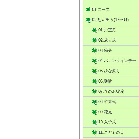
01.コース
02.思い出Ａ(1〜6月)
01.お正月
02.成人式
03.節分
04.バレンタインデー
05.ひな祭り
06.受験
07.春のお彼岸
08.卒業式
09.花見
10.入学式
11.こどもの日