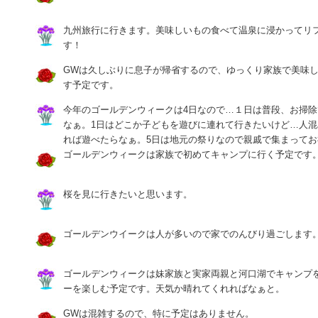
九州旅行に行きます。美味しいもの食べて温泉に浸かってリ
す！
GWは久しぶりに息子が帰省するので、ゆっくり家族で美味
す予定です。
今年のゴールデンウィークは4日なので…１日は普段、お掃
なぁ。1日はどこか子どもを遊びに連れて行きたいけど…人
れば遊べたらなぁ。5日は地元の祭りなので親戚で集まって
ゴールデンウィークは家族で初めてキャンプに行く予定です
桜を見に行きたいと思います。
ゴールデンウイークは人が多いので家でのんびり過ごします
ゴールデンウィークは妹家族と実家両親と河口湖でキャンプを
ーを楽しむ予定です。天気か晴れてくれればなぁと。
GWは混雑するので、特に予定はありません。