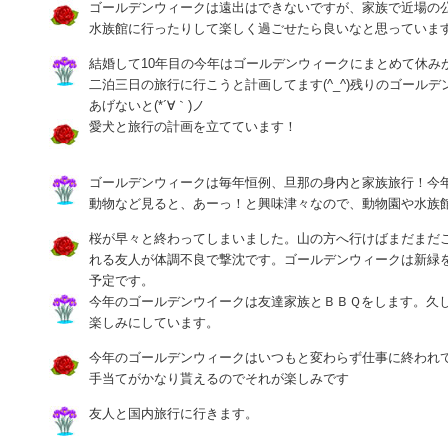
ゴールデンウィークは遠出はできないですが、家族で近場の
水族館に行ったりして楽しく過ごせたら良いなと思っていま
結婚して10年目の今年はゴールデンウィークにまとめて休み
二泊三日の旅行に行こうと計画してます(^_^)残りのゴール
あげないと(*´∀｀)ノ
愛犬と旅行の計画を立てています！
ゴールデンウィークは毎年恒例、旦那の身内と家族旅行！今
動物など見ると、あーっ！と興味津々なので、動物園や水族
桜が早々と終わってしまいました。山の方へ行けばまだまだ
れる友人が体調不良で撃沈です。ゴールデンウィークは新緑
予定です。
今年のゴールデンウイークは友達家族とＢＢＱをします。久
楽しみにしています。
今年のゴールデンウィークはいつもと変わらず仕事に終われ
手当てがかなり貰えるのでそれが楽しみです
友人と国内旅行に行きます。