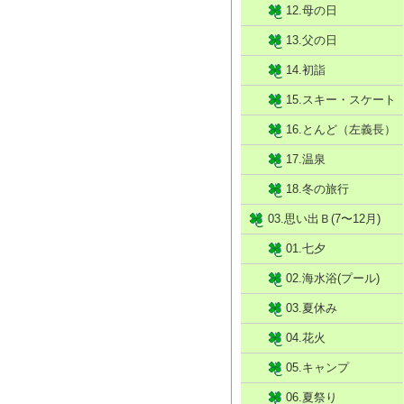
12.母の日
13.父の日
14.初詣
15.スキー・スケート
16.とんど（左義長）
17.温泉
18.冬の旅行
03.思い出Ｂ(7〜12月)
01.七夕
02.海水浴(プール)
03.夏休み
04.花火
05.キャンプ
06.夏祭り