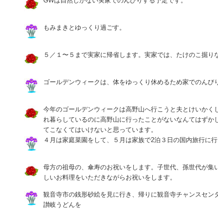
GWは自然しかない実家でのんびりする予定です。
もみまきとゆっくり過ごす。
５／１〜５まで実家に帰省します。実家では、たけのこ掘り
ゴールデンウィークは、体をゆっくり休めるため家でのんび
今年のゴールデンウィークは高野山へ行こうと夫とけいかく
れ暮らしているのに高野山に行ったことがないなんてはずか
てこなくてはいけないと思っています。
４月は家庭菜園をして、５月は家族で2泊３日の国内旅行に行
母方の祖母の、傘寿のお祝いをします。子世代、孫世代が集
しいお料理をいただきながらお祝いをします。
観音寺市の銭形砂絵を見に行き、帰りに観音寺チャンスセン
讃岐うどんを