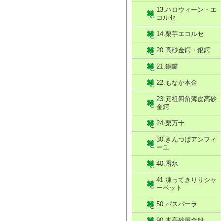
13.ハロウィーン・エ
コルセ
14.栗芋エコルセ
20.高砂金鍔・銀鍔
21.銅鑼
22.もなか本金
23.元祖四角薄皮高砂
金鍔
24.栗万十
30.きんつばアンフィ
ーユ
40.露氷
41.凍ってきりりシャ
ーベット
50.パスパーラ
90.本高砂屋全般