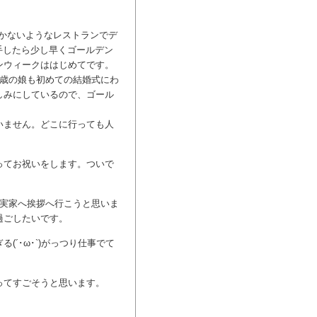
行かないようなレストランでデ
手したら少し早くゴールデン
ンウィークははじめてです。
０歳の娘も初めての結婚式にわ
しみにしているので、ゴール
いません。どこに行っても人
。
ってお祝いをします。ついで
と実家へ挨拶へ行こうと思いま
過ごしたいです。
´･ω･`)がっつり仕事でて
ってすごそうと思います。