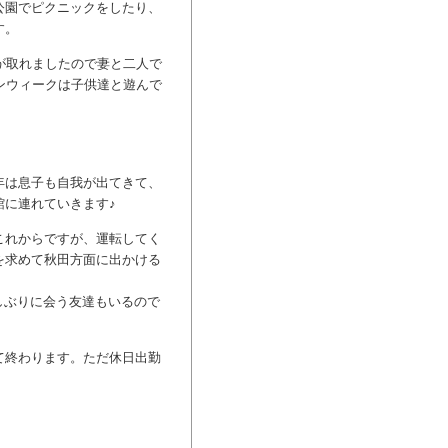
公園でピクニックをしたり、
す。
が取れましたので妻と二人で
デンウィークは子供達と遊んで
年は息子も自我が出てきて、
館に連れていきます♪
これからですが、運転してく
を求めて秋田方面に出かける
しぶりに会う友達もいるので
て終わります。ただ休日出勤