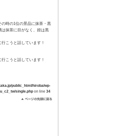
その時の1位の景品に抹茶・黒
甥は抹茶に目がなく、姪は黒
に行こうと話しています！
に行こうと話しています！
ka.jp/public_html/hiroba/wp-
ou_c2_tw/single.php
on line
34