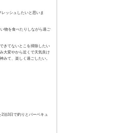
フレッシュしたいと思いま
しい物を食べたりしながら過ご
除できてないとこを掃除したい
混み大変やから近くで天気良け
お神みて、楽しく過ごしたい。
。
。
2泊3日で釣りとバーベキュ