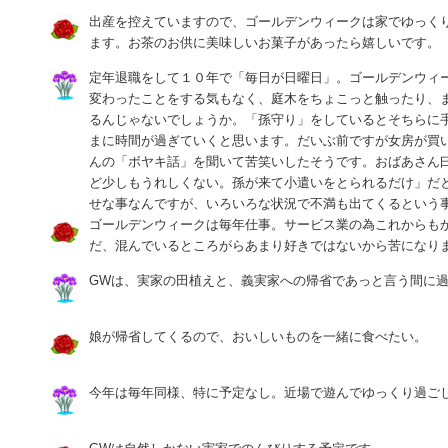
出産を控えていますので、ゴールデンウィークは家でゆっく
ます。お茶のお供に美味しいお菓子があったら嬉しいです。
定年退職をして１０年で「毎日が日曜日」。ゴールデンウィ
変わったことをする気もなく、庭木をちょこっと触ったり、
るんじゃないでしょうか。「孫守り」をしているとそちらに
まに時間が過ぎていくと思います。だいぶ前ですが女房が買
んの「ボヤキ話」を聞いて苦笑いしたそうです。おばあさん
ど少しもうれしくない。孫が来て小遣いをとられるだけ」だ
せな事なんですが、いろいろな状況で不満も出てくるという
ゴールデンウィークは毎年仕事。サービス業の為これからも
だ、混んでいるところがらあまり好きではないから苦になり
GWは、実家の田植えと、義実家への帰省であっと言う間に
娘が帰省してくるので、おいしいものを一緒に食べたい。
今年は毎年同様、特に予定なし。近場で遊んでゆっくり過ご