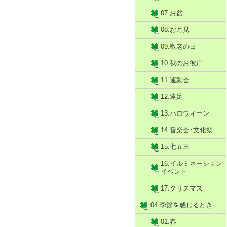
07.お盆
08.お月見
09.敬老の日
10.秋のお彼岸
11.運動会
12.遠足
13.ハロウィーン
14.音楽会･文化祭
15.七五三
16.イルミネーション
イベント
17.クリスマス
04.季節を感じるとき
01.春