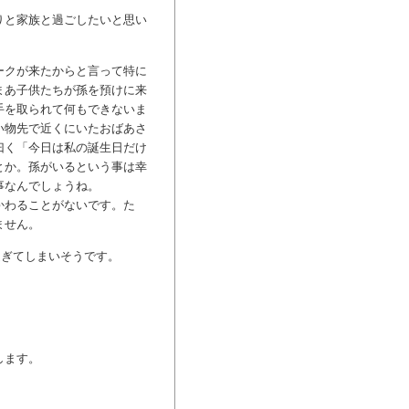
りと家族と過ごしたいと思い
ークが来たからと言って特に
まあ子供たちが孫を預けに来
手を取られて何もできないま
い物先で近くにいたおばあさ
曰く「今日は私の誕生日だけ
とか。孫がいるという事は幸
事なんでしょうね。
かわることがないです。た
ません。
過ぎてしまいそうです。
します。