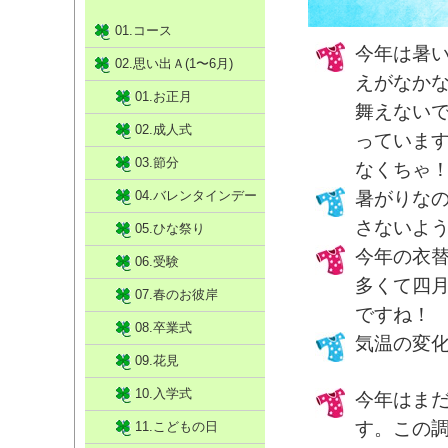
01.コース
今年は暑
02.思い出Ａ(1〜6月)
えがなか
01.お正月
舞えない
02.成人式
っていま
03.節分
なくちゃ
04.バレンタインデー
暑がりな
さないよ
05.ひな祭り
今年の衣
06.受験
多くて四
07.春のお彼岸
ですね！
08.卒業式
気温の変
09.花見
10.入学式
今年はま
す。この
11.こどもの日