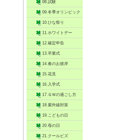
08.試験
09.冬季オリンピック
10.ひな祭り
11.ホワイトデー
12.確定申告
13.卒業式
14.春のお彼岸
15.花見
16.入学式
17.ＧＷの過ごし方
18.紫外線対策
19.こどもの日
20.母の日
21.クールビズ