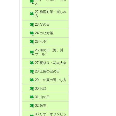
え
22.梅雨対策・楽しみ
方
23.父の日
24.カビ対策
25.七夕
26.海の日（海、川、
プール）
27.夏祭り・花火大会
28.土用の丑の日
29.この夏の過ごし方
30.お盆
31.山の日
32.防災
33.リオ・オリンピッ