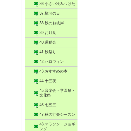
36.小さい秋みつけた
37.敬老の日
38.秋のお彼岸
39.お月見
40.運動会
41.秋祭り
42.ハロウィン
43.おすすめの本
44.十三夜
45.音楽会・学園祭・
文化祭
46.七五三
47.秋の行楽シーズン
48.マラソン・ジョギ
ング