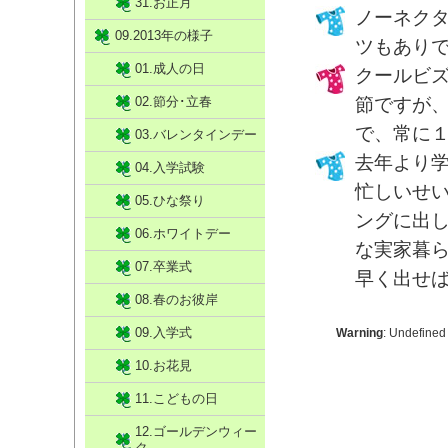
31.お正月
ノーネク
09.2013年の様子
ツもあり
01.成人の日
クールビ
02.節分･立春
節ですが
で、常に
03.バレンタインデー
去年より
04.入学試験
忙しいせ
05.ひな祭り
ングに出
06.ホワイトデー
な実家暮
07.卒業式
早く出せ
08.春のお彼岸
09.入学式
Warning
: Undefined
10.お花見
11.こどもの日
12.ゴールデンウィー
ク