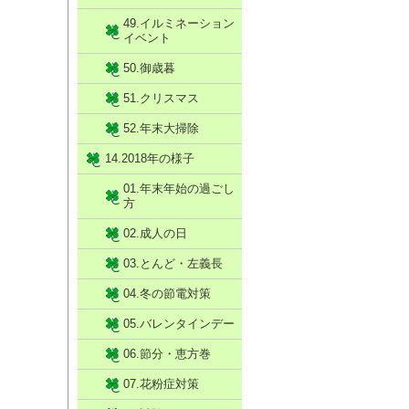
49.イルミネーション
イベント
50.御歳暮
51.クリスマス
52.年末大掃除
14.2018年の様子
01.年末年始の過ごし
方
02.成人の日
03.とんど・左義長
04.冬の節電対策
05.バレンタインデー
06.節分・恵方巻
07.花粉症対策