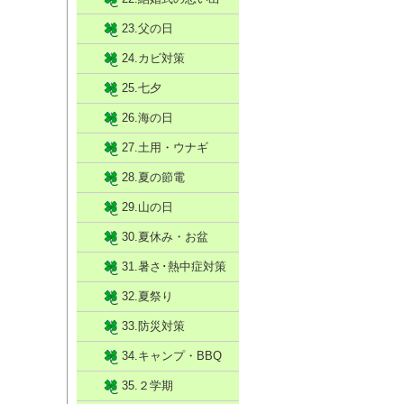
23.父の日
24.カビ対策
25.七夕
26.海の日
27.土用・ウナギ
28.夏の節電
29.山の日
30.夏休み・お盆
31.暑さ･熱中症対策
32.夏祭り
33.防災対策
34.キャンプ・BBQ
35.２学期