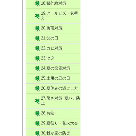
18.紫外線対策
19.クールビズ・衣替
え
20.梅雨対策
21.父の日
22.カビ対策
23.七夕
24.夏の節電対策
25.土用の丑の日
26.夏休みの過ごし方
27.暑さ対策･夏バテ防
止
28.お盆
29.夏祭り・花火大会
30.我が家の防災