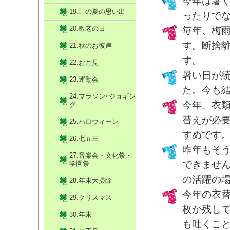
今年は暑
19.この夏の思い出
ったりで
20.敬老の日
毎年、梅
す。断捨
21.秋のお彼岸
す。
22.お月見
暑い日が
23.運動会
た。今も
24.マラソン･ジョギン
今年、衣類
グ
替えが必
25.ハロウィーン
すめです
26.七五三
昨年もそ
27.音楽会・文化祭・
できませ
学園祭
の活躍の
28.年末大掃除
今年の衣
29.クリスマス
枚か残し
30.年末
も吐くこ