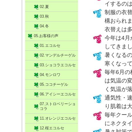
イするの
02.夏
制服の衣
03.秋
構おられ
04.冬
衣替えは
05.お客様の声
今年は4月
01.エコルセ
してきまし
暑くなる
02.マンデルチーゲル
寒くなっ
03.ショコラエコルセ
毎年6月
04.モンロワ
は気温の
05.ココチーゲル
く気温が
06.アイシーエコルセ
通気性・
07.ストロベリーショ
り肌着は
コラ
毎年クー
11.オレンジエコルセ
にネクタ
12.桜エコルセ
暑さ対策