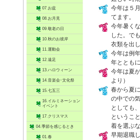
今年は５
07.お盆
てます。
08.お月見
今年暑く
09.敬老の日
した。で
10.秋のお彼岸
衣類を出
11.運動会
今年は例
12.遠足
年ととも
13.ハロウィーン
今年は夏
より）
14.音楽会･文化祭
春から夏
15.七五三
の中での
16.イルミネーション
イベント
としても
というこ
17.クリスマス
着を選ぶ
04.季節を感じるとき
早期退職
01.春