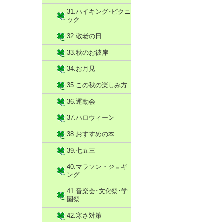
31.ハイキング･ピクニ
ック
32.敬老の日
33.秋のお彼岸
34.お月見
35.この秋の楽しみ方
36.運動会
37.ハロウィーン
38.おすすめの本
39.七五三
40.マラソン・ジョギ
ング
41.音楽会･文化祭･学
園祭
42.寒さ対策