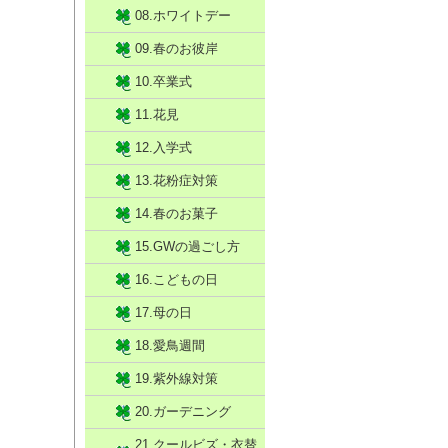
08.ホワイトデー
09.春のお彼岸
10.卒業式
11.花見
12.入学式
13.花粉症対策
14.春のお菓子
15.GWの過ごし方
16.こどもの日
17.母の日
18.愛鳥週間
19.紫外線対策
20.ガーデニング
21.クールビズ・衣替