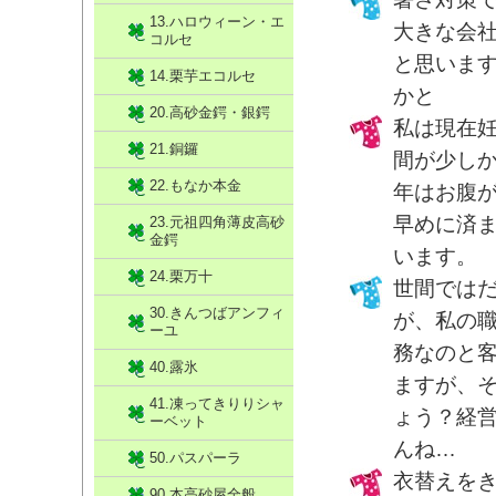
13.ハロウィーン・エ
大きな会
コルセ
と思いま
14.栗芋エコルセ
かと
20.高砂金鍔・銀鍔
私は現在
21.銅鑼
間が少し
22.もなか本金
年はお腹
早めに済
23.元祖四角薄皮高砂
金鍔
います。
24.栗万十
世間では
30.きんつばアンフィ
が、私の
ーユ
務なのと
40.露氷
ますが、
41.凍ってきりりシャ
ょう？経
ーベット
んね…
50.パスパーラ
衣替えを
90.本高砂屋全般