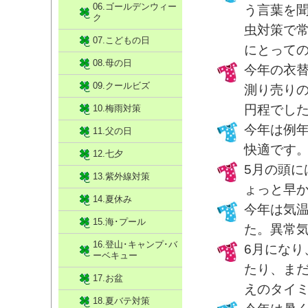
06.ゴールデンウィー
う言葉を
ク
虫対策で
07.こどもの日
にとって
08.母の日
今年の衣
09.クールビズ
測り売りの
円程でし
10.梅雨対策
今年は例
11.父の日
快適です
12.七夕
5月の頭
13.紫外線対策
ょっと早か
14.夏休み
今年は気
15.海･プール
た。異常
16.登山･キャンプ･バ
6月にな
ーベキュー
たり、ま
17.お盆
えのタイ
18.夏バテ対策