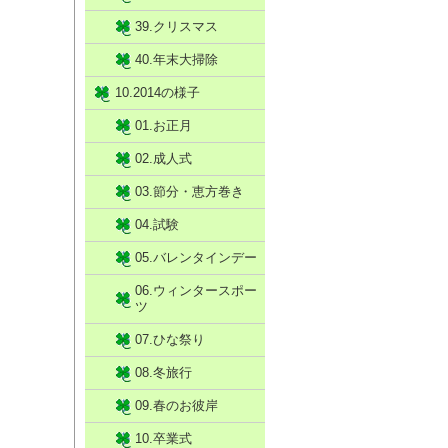
39.クリスマス
40.年末大掃除
10.2014の様子
01.お正月
02.成人式
03.節分・恵方巻き
04.試験
05.バレンタインデー
06.ウィンタースポー
ツ
07.ひな祭り
08.冬旅行
09.春のお彼岸
10.卒業式