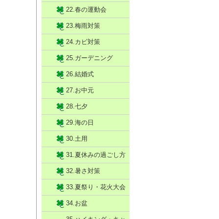
22.春の運動会
23.梅雨対策
24.カビ対策
25.ガーデニング
26.結婚式
27.お中元
28.七夕
29.海の日
30.土用
31.夏休みの過ごし方
32.暑さ対策
33.夏祭り・花火大会
34.お盆