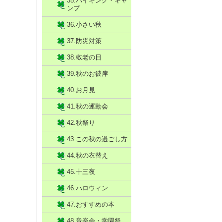
35.ハイキング・キャ
ンプ
36.小さい秋
37.防災対策
38.敬老の日
39.秋のお彼岸
40.お月見
41.秋の運動会
42.秋祭り
43.この秋の過ごし方
44.秋の衣替え
45.十三夜
46.ハロウィン
47.おすすめの本
48.音楽会・学園祭