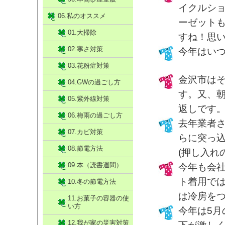
イクルシ
06.私のオススメ
ーゼット
01.大掃除
すね！思
02.寒さ対策
今年はい
03.花粉症対策
金沢市は
04.GWの過ごし方
す。又、
05.紫外線対策
返しです
06.梅雨の過ごし方
去年業者
07.カビ対策
らに突っ
08.節電方法
(押し入れ
09.本（読書週間）
今年も会
ト着用で
10.冬の節電方法
は冷房を
11.お菓子の容器の使
い方
今年は5
12.我が家の災害対策