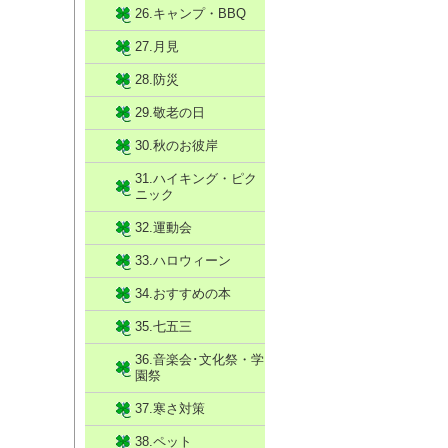
26.キャンプ・BBQ
27.月見
28.防災
29.敬老の日
30.秋のお彼岸
31.ハイキング・ピク
ニック
32.運動会
33.ハロウィーン
34.おすすめの本
35.七五三
36.音楽会･文化祭・学
園祭
37.寒さ対策
38.ペット