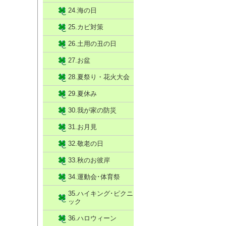
24.海の日
25.カビ対策
26.土用の丑の日
27.お盆
28.夏祭り・花火大会
29.夏休み
30.我が家の防災
31.お月見
32.敬老の日
33.秋のお彼岸
34.運動会･体育祭
35.ハイキング･ピクニ
ック
36.ハロウィーン