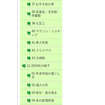
37.おすすめの本
38.音楽会・文化祭・
学園祭
39.七五三
40.マラソン・ジョギ
ング
41.寒さ対策
42.クリスマス
43.大掃除
11.2015年の様子
01.年末年始の過ごし
方
02.成人の日
03.節分・恵方巻き
04.冬の節電対策