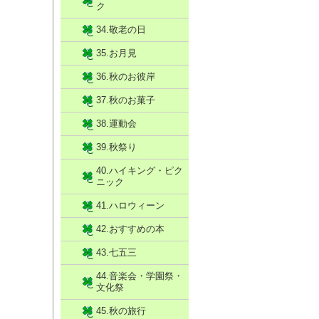
ク
34.敬老の日
35.お月見
36.秋のお彼岸
37.秋のお菓子
38.運動会
39.秋祭り
40.ハイキング・ピク
ニック
41.ハロウィーン
42.おすすめの本
43.七五三
44.音楽会・学園祭・
文化祭
45.秋の旅行