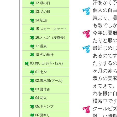
汗をかく
12.母の日
個人の自
13.父の日
策より、
14.初詣
も敵でし
15.スキー・スケート
今年は夏
16.とんど（左義長）
たりと服
17.温泉
最近じめ
18.冬の旅行
あるので
たりする
03.思い出Ｂ(7〜12月)
ヶ月の赤
01.七夕
双方の実
02.海水浴(プール)
えてきて
03.夏休み
れを機に
04.花火
模索中で
05.キャンプ
クールビ
06.夏祭り
難しい時