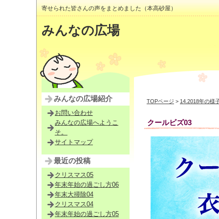
寄せられた皆さんの声をまとめました（本高砂屋）
みんなの広場
みんなの広場紹介
TOPページ
>
14.2018年の様
お問い合わせ
クールビズ03
みんなの広場へようこ
そ。
サイトマップ
最近の投稿
クリスマス05
年末年始の過ごし方06
年末大掃除04
クリスマス04
年末年始の過ごし方05