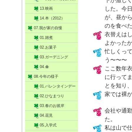
下が激し
した。今
13.映画
が、昼か
14.本（2012）
のを食べ
07.我が家の自慢
衣替えは
01.雑煮
よかった
02.お菓子
忙しくっ
03.ガーデニング
う〜〜〜
04.傘
ここ数年
に行って
08.今年の様子
とを知り
01.バレンタインデー
家では裸
02.ひなまつり
03.春のお彼岸
会社や通
04.花見
た。
05.入学式
私は山で