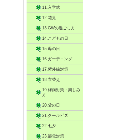
11.入学式
12.花見
13.GWの過ごし方
14.こどもの日
15.母の日
16.ガーデニング
17.紫外線対策
18.衣替え
19.梅雨対策・楽しみ
方
20.父の日
21.クールビズ
22.七夕
23.節電対策