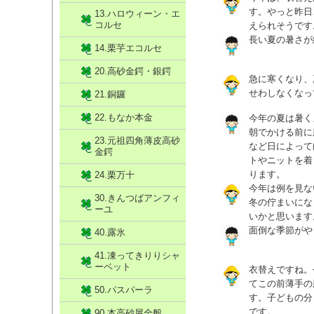
す。やっと昨日
13.ハロウィーン・エ
コルセ
えられそうです
長い夏の暑さが
14.栗芋エコルセ
20.高砂金鍔・銀鍔
急に寒くなり、
せわしなくなっ
21.銅鑼
22.もなか本金
今年の夏は暑く
朝でかける前に
23.元祖四角薄皮高砂
など日によって
金鍔
トやニットを着
ります。
24.栗万十
今年は例を見な
30.きんつばアンフィ
冬の佇まいにな
ーユ
いかと思います
面倒な季節がや
40.露氷
41.凍ってきりりシャ
ーベット
衣替えですね。
てこの前薄手の
50.パスパーラ
す。子どもの分
です。
90.本高砂屋全般