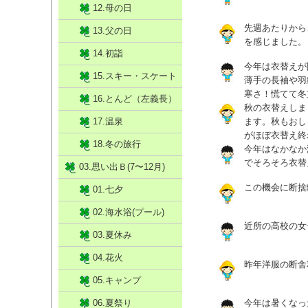
12.母の日
先週あたりから
13.父の日
を感じました。
14.初詣
今年は衣替えが
15.スキー・スケート
薄手の長袖や羽
寒さ！慌てて冬
16.とんど（左義長）
秋の衣替えしま
17.温泉
ます。秋もおし
がほぼ衣替え終
18.冬の旅行
今年はなかなか
でそろそろ衣替
03.思い出Ｂ(7〜12月)
この機会に断捨
01.七夕
02.海水浴(プール)
近所の高校の女
03.夏休み
04.花火
昨年洋服の断舎
05.キャンプ
06.夏祭り
今年は暑くなっ