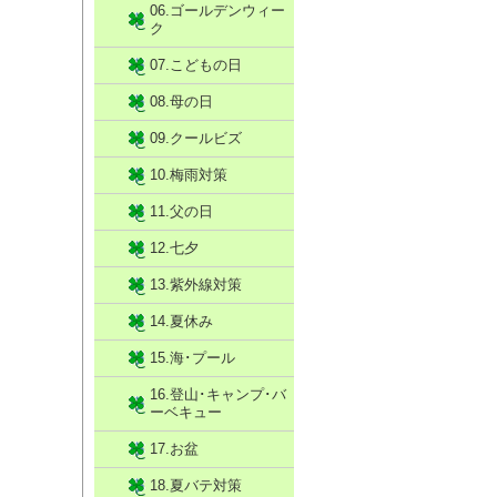
06.ゴールデンウィー
ク
07.こどもの日
08.母の日
09.クールビズ
10.梅雨対策
11.父の日
12.七夕
13.紫外線対策
14.夏休み
15.海･プール
16.登山･キャンプ･バ
ーベキュー
17.お盆
18.夏バテ対策