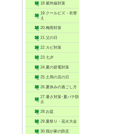
18.紫外線対策
19.クールビズ・衣替
え
20.梅雨対策
21.父の日
22.カビ対策
23.七夕
24.夏の節電対策
25.土用の丑の日
26.夏休みの過ごし方
27.暑さ対策･夏バテ防
止
28.お盆
29.夏祭り・花火大会
30.我が家の防災