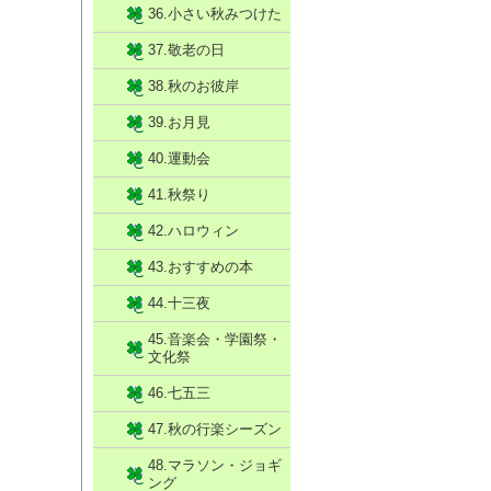
36.小さい秋みつけた
37.敬老の日
38.秋のお彼岸
39.お月見
40.運動会
41.秋祭り
42.ハロウィン
43.おすすめの本
44.十三夜
45.音楽会・学園祭・
文化祭
46.七五三
47.秋の行楽シーズン
48.マラソン・ジョギ
ング