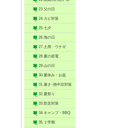
23.父の日
24.カビ対策
25.七夕
26.海の日
27.土用・ウナギ
28.夏の節電
29.山の日
30.夏休み・お盆
31.暑さ･熱中症対策
32.夏祭り
33.防災対策
34.キャンプ・BBQ
35.２学期