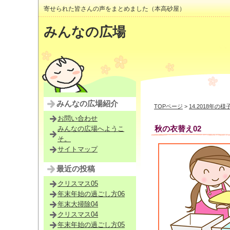
寄せられた皆さんの声をまとめました（本高砂屋）
みんなの広場
みんなの広場紹介
TOPページ
>
14.2018年の様
お問い合わせ
秋の衣替え02
みんなの広場へようこ
そ。
サイトマップ
最近の投稿
クリスマス05
年末年始の過ごし方06
年末大掃除04
クリスマス04
年末年始の過ごし方05