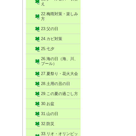
え
22.梅雨対策・楽しみ
方
23.父の日
24.カビ対策
25.七夕
26.海の日（海、川、
プール）
27.夏祭り・花火大会
28.土用の丑の日
29.この夏の過ごし方
30.お盆
31.山の日
32.防災
33.リオ・オリンピッ