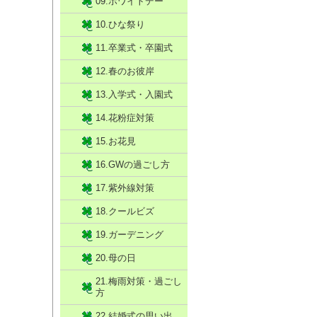
09.ホワイトデー
10.ひな祭り
11.卒業式・卒園式
12.春のお彼岸
13.入学式・入園式
14.花粉症対策
15.お花見
16.GWの過ごし方
17.紫外線対策
18.クールビズ
19.ガーデニング
20.母の日
21.梅雨対策・過ごし
方
22.結婚式の思い出