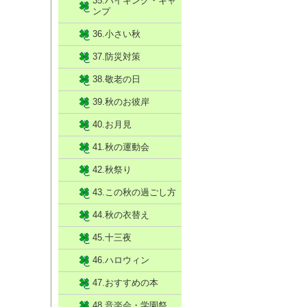
35.ハイキング・キャ
ンプ
36.小さい秋
37.防災対策
38.敬老の日
39.秋のお彼岸
40.お月見
41.秋の運動会
42.秋祭り
43.この秋の過ごし方
44.秋の衣替え
45.十三夜
46.ハロウィン
47.おすすめの本
48.音楽会・学園祭