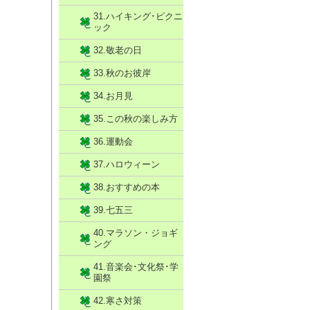
31.ハイキング･ピクニ
ック
32.敬老の日
33.秋のお彼岸
34.お月見
35.この秋の楽しみ方
36.運動会
37.ハロウィーン
38.おすすめの本
39.七五三
40.マラソン・ジョギ
ング
41.音楽会･文化祭･学
園祭
42.寒さ対策