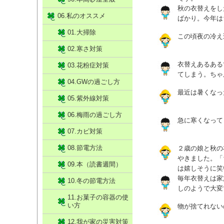
秋の衣替えをし
06.私のオススメ
ばかり。今年は
01.大掃除
この頃夜の冷え
02.寒さ対策
衣替えあるある
03.花粉症対策
てしまう。ちゃ
04.GWの過ごし方
最近は暑くなっ
05.紫外線対策
06.梅雨の過ごし方
急に寒くなって
07.カビ対策
08.節電方法
２歳の娘と秋の
やきました。「
09.本（読書週間）
は嬉しそうに笑
毎年衣替えは家
10.冬の節電方法
しのようで大変
11.お菓子の容器の使
い方
物が捨てれない
12.我が家の災害対策