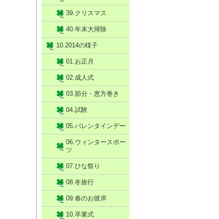
39.クリスマス
40.年末大掃除
10.2014の様子
01.お正月
02.成人式
03.節分・恵方巻き
04.試験
05.バレンタインデー
06.ウィンタースポー
ツ
07.ひな祭り
08.冬旅行
09.春のお彼岸
10.卒業式