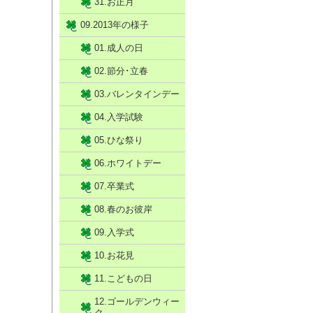
31.お正月
09.2013年の様子
01.成人の日
02.節分･立春
03.バレンタインデー
04.入学試験
05.ひな祭り
06.ホワイトデー
07.卒業式
08.春のお彼岸
09.入学式
10.お花見
11.こどもの日
12.ゴールデンウィー
ク