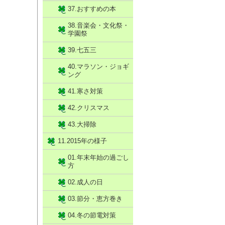
37.おすすめの本
38.音楽会・文化祭・
学園祭
39.七五三
40.マラソン・ジョギ
ング
41.寒さ対策
42.クリスマス
43.大掃除
11.2015年の様子
01.年末年始の過ごし
方
02.成人の日
03.節分・恵方巻き
04.冬の節電対策