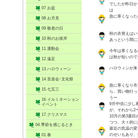
でしたが昨日か
07.お盆
は
急に寒くなった
08.お月見
09.敬老の日
秋の衣替えはい
10.秋のお彼岸
あっという間に
11.運動会
今年は寒くなる
は秋が短いので
12.遠足
ハロウィンが来
13.ハロウィーン
14.音楽会･文化祭
急に寒くなり衣
15.七五三
ら、買い物行っ
うー
16.イルミネーション
9月中頃に少し
イベント
が、それから2
17.クリスマス
10月の第3週
つつ、大々的に
04.季節を感じるとき
最近の気温の変
のせいもあり、
01.春