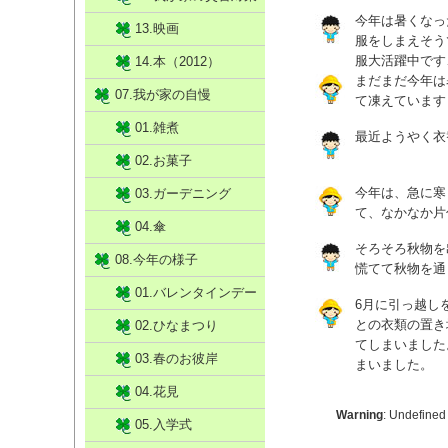
今年は暑くなっ
13.映画
服をしまえそう
服大活躍中です
14.本（2012）
まだまだ今年は
07.我が家の自慢
て凍えています
01.雑煮
最近ようやく衣
02.お菓子
今年は、急に寒
03.ガーデニング
て、なかなか片
04.傘
そろそろ秋物を
08.今年の様子
慌てて秋物を通
01.バレンタインデー
6月に引っ越し
との衣類の置き
02.ひなまつり
てしまいました
03.春のお彼岸
まいました。
04.花見
Warning
: Undefined
05.入学式