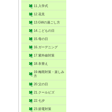
11.入学式
12.花見
13.GWの過ごし方
14.こどもの日
15.母の日
16.ガーデニング
17.紫外線対策
18.衣替え
19.梅雨対策・楽しみ
方
20.父の日
21.クールビズ
22.七夕
23.節電対策