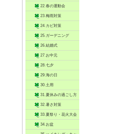
22.春の運動会
23.梅雨対策
24.カビ対策
25.ガーデニング
26.結婚式
27.お中元
28.七夕
29.海の日
30.土用
31.夏休みの過ごし方
32.暑さ対策
33.夏祭り・花火大会
34.お盆