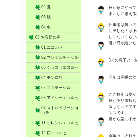
02.夏
秋が急にやって
まいちに思える
03.秋
仕事場は暑いの
04.冬
に出したのは上
しくないくらい
05.お客様の声
暑い日が続いた
01.エコルセ
02.マンデルチーゲル
5才の息子と一
03.ショコラエコルセ
今年は寒暖の差
04.モンロワ
05.ココチーゲル
ここ数年は夏か
06.アイシーエコルセ
秋があり気持ち
服もないのです
07.ストロベリーショ
コラ
ンスです。
夏から急に冬が
11.オレンジエコルセ
12.桜エコルセ
今年は、衣替え