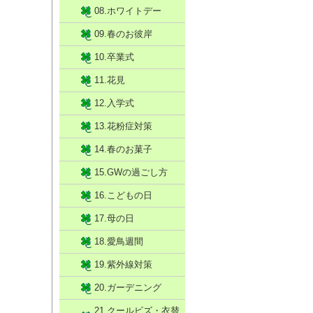
08.ホワイトデー
09.春のお彼岸
10.卒業式
11.花見
12.入学式
13.花粉症対策
14.春のお菓子
15.GWの過ごし方
16.こどもの日
17.母の日
18.愛鳥週間
19.紫外線対策
20.ガーデニング
21.クールビズ・衣替