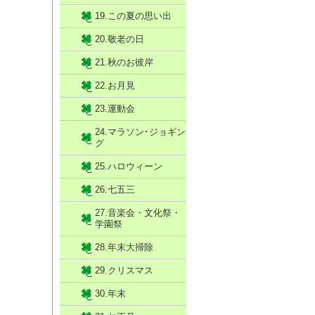
19.この夏の思い出
20.敬老の日
21.秋のお彼岸
22.お月見
23.運動会
24.マラソン･ジョギン
グ
25.ハロウィーン
26.七五三
27.音楽会・文化祭・
学園祭
28.年末大掃除
29.クリスマス
30.年末