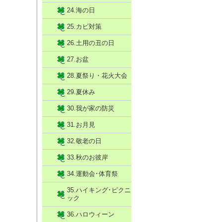
24.海の日
25.カビ対策
26.土用の丑の日
27.お盆
28.夏祭り・花火大会
29.夏休み
30.我が家の防災
31.お月見
32.敬老の日
33.秋のお彼岸
34.運動会･体育祭
35.ハイキング･ピクニ
ック
36.ハロウィーン