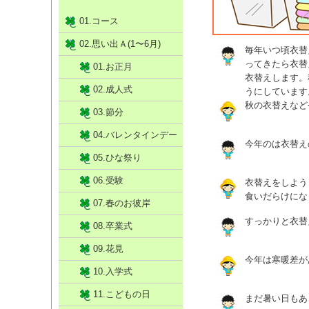
01.コース
02.思い出Ａ(1〜6月)
毎年いつ頃衣替
ってきたら衣替
01.お正月
衣替えします。
02.成人式
うにしています
秋の衣替えなど
03.節分
04.バレンタインデー
今年のは衣替え
05.ひな祭り
06.受験
衣替えをしよう
食いだらけにな
07.春のお彼岸
すっかりと衣替
08.卒業式
09.花見
今年は寒暖差が
10.入学式
11.こどもの日
まだ暑い日もあ