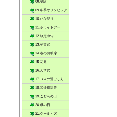
08.試験
09.冬季オリンピック
10.ひな祭り
11.ホワイトデー
12.確定申告
13.卒業式
14.春のお彼岸
15.花見
16.入学式
17.ＧＷの過ごし方
18.紫外線対策
19.こどもの日
20.母の日
21.クールビズ