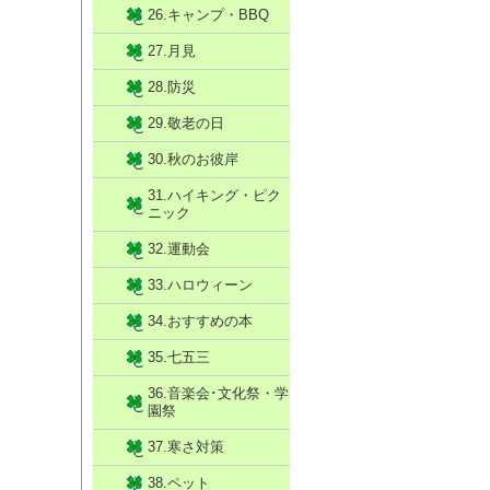
26.キャンプ・BBQ
27.月見
28.防災
29.敬老の日
30.秋のお彼岸
31.ハイキング・ピク
ニック
32.運動会
33.ハロウィーン
34.おすすめの本
35.七五三
36.音楽会･文化祭・学
園祭
37.寒さ対策
38.ペット