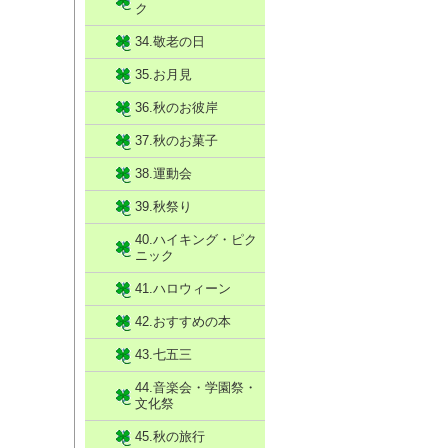
ク
34.敬老の日
35.お月見
36.秋のお彼岸
37.秋のお菓子
38.運動会
39.秋祭り
40.ハイキング・ピク
ニック
41.ハロウィーン
42.おすすめの本
43.七五三
44.音楽会・学園祭・
文化祭
45.秋の旅行