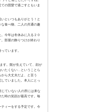
見ての団欒で過ごすともいま
祝いといつもありがとう！と
きな食べ物、二人の共通の趣
た。今年は冬休みに入る２０
す。部屋の飾りつけが終わり
待っています。
います。髭が生えていて、顔が
会いたくない…ということら
るから大丈夫だよ、と言う
配していました。本人にとっ
信じていない人の所には来な
けた時の笑顔が最高です。毎
ーティーをする予定です。今