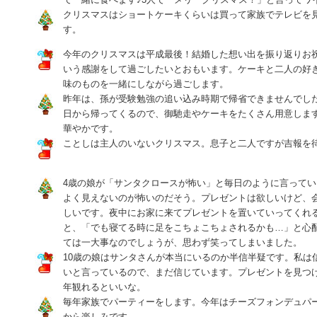
クリスマスはショートケーキくらいは買って家族でテレビを
す。
今年のクリスマスは平成最後！結婚した想い出を振り返りお
いう感謝をして過ごしたいとおもいます。ケーキと二人の好
味のものを一緒にしながら過ごします。
昨年は、孫が受験勉強の追い込み時期で帰省できませんでし
日から帰ってくるので、御馳走やケーキをたくさん用意しま
華やかです。
ことしは主人のいないクリスマス。息子と二人ですが吉報を
4歳の娘が「サンタクロースが怖い」と毎日のように言って
よく見えないのが怖いのだそう。プレゼントは欲しいけど、
しいです。夜中にお家に来てプレゼントを置いていってくれ
と、「でも寝てる時に足をこちょこちょされるかも…」と心
ては一大事なのでしょうが、思わず笑ってしまいました。
10歳の娘はサンタさんが本当にいるのか半信半疑です。私は
いと言っているので、まだ信じています。プレゼントを見つ
年観れるといいな。
毎年家族でパーティーをします。今年はチーズフォンデュパ
から楽しみです。