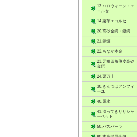
13.ハロウィーン・エ
コルセ
14.栗芋エコルセ
20.高砂金鍔・銀鍔
21.銅鑼
22.もなか本金
23.元祖四角薄皮高砂
金鍔
24.栗万十
30.きんつばアンフィ
ーユ
40.露氷
41.凍ってきりりシャ
ーベット
50.パスパーラ
90.本高砂屋全般