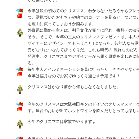
今年は娘の初めてのクリスマス。わからないだろうからプレ
つ、活気づいたおもちゃや絵本のコーナーを見ると、ついつ
を理由に買ってしまおうか悩みます。
外資系に勤める主人は、判子文化が完全に廃れ、書類への決済
そう。そこで、今年の主人のクリスマスプレゼントは、本人の
ザイナーにデザインしてもらうこと｣になった。芸能人なら
売がなりたつなんてびっくりだ。これも時代の 流れなのだろ
発注中。クリスマスまでデザイナーから届く原案を楽しみに
る。
毎年主人とイルミネーションを見に行ったり、ささやかなが
今年は臨月なのでお家でゆっくり過ごす予定です！
クリスマスはかなり前から何もしなくなりました。
今年のクリスマスは大阪梅田キタのドイツのクリスマスマー
す。屋台のお店が出てホットワインを飲んだりとっても楽し
今年のクリスマスは家族でやりますよ
今年のクリスマスはボーナスが多かったので家族にたくさん