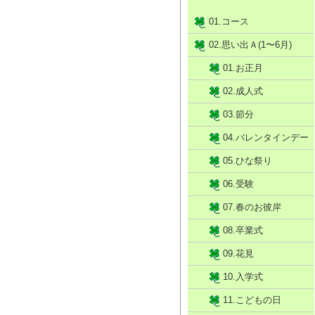
01.コース
02.思い出Ａ(1〜6月)
01.お正月
02.成人式
03.節分
04.バレンタインデー
05.ひな祭り
06.受験
07.春のお彼岸
08.卒業式
09.花見
10.入学式
11.こどもの日