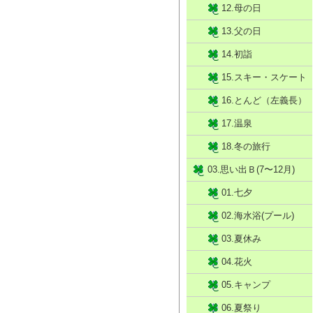
12.母の日
13.父の日
14.初詣
15.スキー・スケート
16.とんど（左義長）
17.温泉
18.冬の旅行
03.思い出Ｂ(7〜12月)
01.七夕
02.海水浴(プール)
03.夏休み
04.花火
05.キャンプ
06.夏祭り