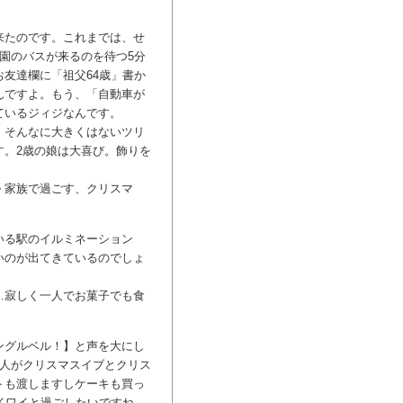
来たのです。これまでは、せ
園のバスが来るのを待つ5分
友達欄に「祖父64歳」書か
んですよ。もう、「自動車が
ているジィジなんです。
。そんなに大きくはないツリ
す。2歳の娘は大喜び。飾りを
＾家族で過ごす、クリスマ
いる駅のイルミネーション
いのが出てきているのでしょ
…寂しく一人でお菓子でも食
ングルベル！】と声を大にし
二人がクリスマスイブとクリス
トも渡しますしケーキも買っ
イワイと過ごしたいですね。