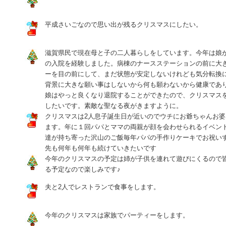
平成さいごなので思い出が残るクリスマスにしたい。
滋賀県民で現在母と子の二人暮らしをしています。今年は娘
の入院を経験しました。病棟のナースステーションの前に大
ーを目の前にして、まだ状態が安定しないけれども気分転換
背景に大きな願い事はしないから何も願わないから健康であ
娘はやっと良くなり退院することができたので、クリスマス
したいです。素敵な聖なる夜がきますように。
クリスマスは2人息子誕生日が近いのでウチにお爺ちゃんお婆
ます。年に１回パパとママの両親が顔を会わせられるイベン
達が持ち寄った沢山のご飯毎年パパの手作りケーキでお祝い
先も何年も何年も続けていきたいです
今年のクリスマスの予定は姉が子供を連れて遊びにくるので
る予定なので楽しみです♪
夫と2人でレストランで食事をします。
今年のクリスマスは家族でパーティーをします。