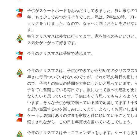
子供がスケートボードをおねだりしてきました。狭い家なの
年、もう少しでみつかりそうでした。私は、2年生の時、プ
ョックをうけました。なので、なるべく同じおもいをさせな
す。
毎年クリスマスは外食に行ってます。家を飾るのもいいけど
ス気分が上がって好きです。
今年のクリスマスは受験で潰れます。
今年のクリスマスは、子供ができてから初めてのクリスマス
早さに毎日ついていけないのですが、それが私の毎日の癒し
ので、子供との毎日の時間を大事にしたいと思っています。
子育てに奮闘している毎日です。親になって親への感謝が更
なりたいと思っています。子供にもそう思ってもらえるよう
います。そんな子供が横で眠っている隣で応募してます！干
と思い当選するのを楽しみにしてます。よろしくお願いしま
ケーキよ唐揚げありの夕食を家族と伴に頂いていることでし
悩まされながら、この日も年賀状を書いているこでしょう。
今年のクリスマスはチョコフォンデュをします。ケーキもあ