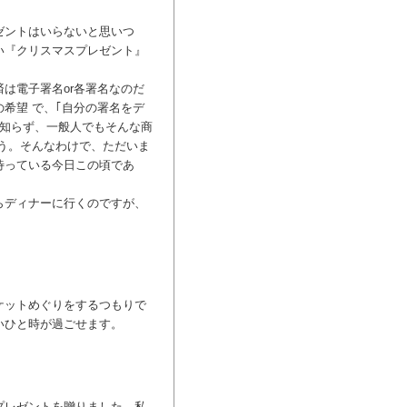
ゼントはいらないと思いつ
い『クリスマスプレゼント』
は電子署名or各署名なのだ
希望 で、｢自分の署名をデ
露知らず、一般人でもそんな商
う。そんなわけで、ただいま
待っている今日この頃であ
らディナーに行くのですが、
ケットめぐりをするつもりで
いひと時が過ごせます。
プレゼントを贈りました。私