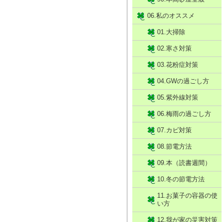
06.私のオススメ
01.大掃除
02.寒さ対策
03.花粉症対策
04.GWの過ごし方
05.紫外線対策
06.梅雨の過ごし方
07.カビ対策
08.節電方法
09.本（読書週間）
10.冬の節電方法
11.お菓子の容器の使
い方
12.我が家の災害対策