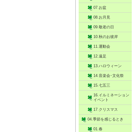
07.お盆
08.お月見
09.敬老の日
10.秋のお彼岸
11.運動会
12.遠足
13.ハロウィーン
14.音楽会･文化祭
15.七五三
16.イルミネーション
イベント
17.クリスマス
04.季節を感じるとき
01.春