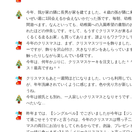
今年、我が家の隣に長男が家を建てました。４歳の孫が隣に
いぜい週に1回会えるか会えないかだった孫です。毎朝、幼稚
間遊べます。なんといっても、幼稚園への入園希望の書類のお
れたほどの仲良しです。そして、もうすぐクリスマスが来る
くるくる走るお家」も買ってあります。誰よりもワクワクし
今年のクリスマスは、まず、クリスマスツリーを飾りました
ーですが、飾りを沢山付け、大きなリボンをあしらっていま
触ったりしながら楽しんでいる様です。
今年は、何年かぶりに、クリスマスケーキを注文しました＾
ス！最高ですね＾＾
クリスマスもあと一週間ほどになりました。いつも利用して
が、年年洗練されていくように感じます。色や光り方が新し
うね。
今年は彼氏とも別れ、一人寂しいクリスマスとなりそうです
べたいな…
昨年までは、【シングルベル】でございましたが今年は【ジ
て過ごせそうです♪と言うのは、今年のクリスマスは甥っ子
マスの両日にお泊りをしてくれるからです。勿論、プレゼン
て一緒に食べます♪3人で「メリークリスマス！」と言ってワ