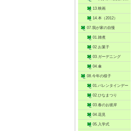
13.映画
14.本（2012）
07.我が家の自慢
01.雑煮
02.お菓子
03.ガーデニング
04.傘
08.今年の様子
01.バレンタインデー
02.ひなまつり
03.春のお彼岸
04.花見
05.入学式