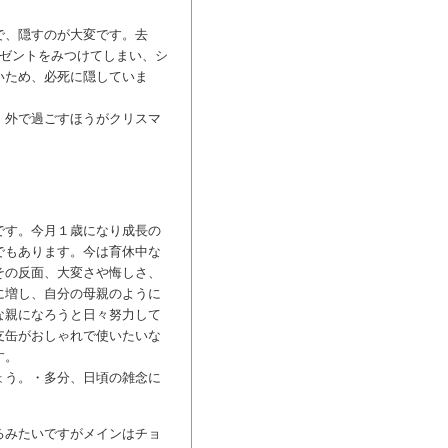
で、隠すのが大変です。去
レゼントをみつけてしまい、シ
いため、必死に隠していま
、外で過ごすほうがクリスマ
です。今月１歳になり成長の
でもあります。今は育休中な
その反面、大変さや悔しさ、
に増し、自分の母親のように
な親になろうと日々努力して
支缶がおしゃれで使いたいな
す。
ょう。・多分、日頃の雑念に
るみたいですがメインはチョ