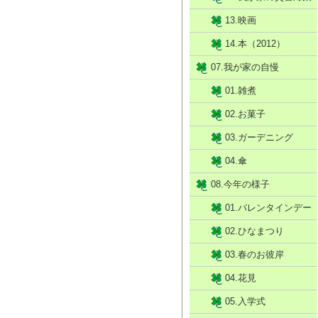
13.映画
14.本（2012）
07.我が家の自慢
01.雑煮
02.お菓子
03.ガーデニング
04.傘
08.今年の様子
01.バレンタインデー
02.ひなまつり
03.春のお彼岸
04.花見
05.入学式