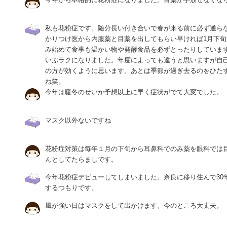
私も花粉症です。随分長い付き合いで春が来る前に必ず通ら
かりつけ医から内服薬と目薬を出してもらい早ければ1月下旬
み始めて食事も温かい物や発酵食品を必ずとったりしていま
いぶラクになりました。年度によっても違うと思いますが自
の方が効くように思います。あとは季節が過ぎ去るのをひた
ね笑。
今年は暖冬のせいか予想以上に早く症状がでて大変でした。
マスク以外ないですね
花粉症対策は毎年１月の下旬から耳鼻科でのみ薬を眼科では
んとしてたらましです。
今年花粉症デビューしてしまいました。奈良に移り住んで30
するつもりです。
風が強い日はマスクをして出かけます。今のところ大丈夫。