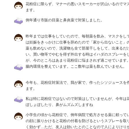
花粉症に限らず、マナーの悪いスモーカーが沢山いるのでマ
ます。
例年通り市販の目薬と鼻炎薬で対策しました。
昨年までは仕事をしていたので、毎朝薬を飲み、マスクをし
は妊娠をきっかけに仕事を辞めたので「家から出ないこと」
薬も飲めないので、洗濯物も全て部屋干しをして、出来るだ
い。買い物等でやむを得ず外出する時はイハダのスプレーを
が、今のところはあまり花粉症に悩まされず過ごせています
腸内環境を整えています。ここ数年は薬も飲んでいません。
今年も、花粉症対策法で、我が家で、作ったシソジュースを
ます。
私は特に花粉症ではないので対策はしていませんが、今年は
ぼしょぼしたり、鼻がムズムズしますね
小学生の頃から花粉症で、例年病院で処方させる薬に頼って
の顔に振りかけると花粉の付着を防げるというスプレーを取
く効かず…ただ、友人は効いたとのことなので人によりけり