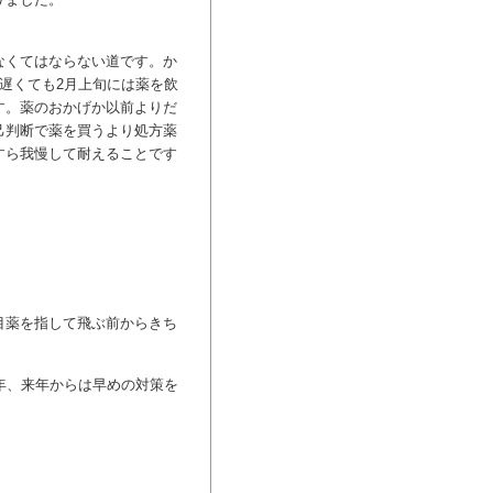
なくてはならない道です。か
遅くても2月上旬には薬を飲
す。薬のおかげか以前よりだ
己判断で薬を買うより処方薬
すら我慢して耐えることです
目薬を指して飛ぶ前からきち
年、来年からは早めの対策を