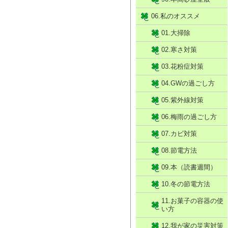
06.私のオススメ
01.大掃除
02.寒さ対策
03.花粉症対策
04.GWの過ごし方
05.紫外線対策
06.梅雨の過ごし方
07.カビ対策
08.節電方法
09.本（読書週間）
10.冬の節電方法
11.お菓子の容器の使
い方
12.我が家の災害対策