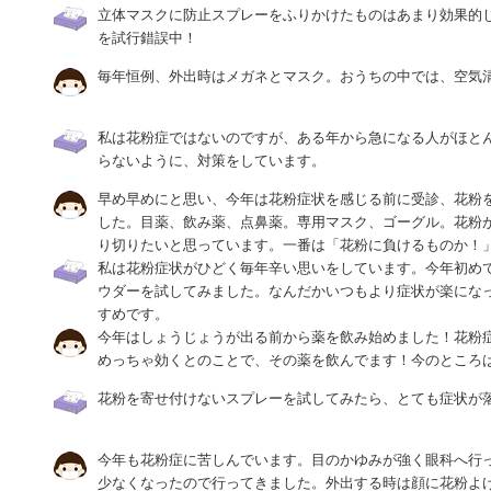
立体マスクに防止スプレーをふりかけたものはあまり効果的
を試行錯誤中！
毎年恒例、外出時はメガネとマスク。おうちの中では、空気
私は花粉症ではないのですが、ある年から急になる人がほと
らないように、対策をしています。
早め早めにと思い、今年は花粉症状を感じる前に受診、花粉
した。目薬、飲み薬、点鼻薬。専用マスク、ゴーグル。花粉
り切りたいと思っています。一番は「花粉に負けるものか！
私は花粉症状がひどく毎年辛い思いをしています。今年初め
ウダーを試してみました。なんだかいつもより症状が楽にな
すめです。
今年はしょうじょうが出る前から薬を飲み始めました！花粉
めっちゃ効くとのことで、その薬を飲んでます！今のところ
花粉を寄せ付けないスプレーを試してみたら、とても症状が
今年も花粉症に苦しんでいます。目のかゆみが強く眼科へ行
少なくなったので行ってきました。外出する時は顔に花粉よ