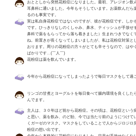
おととしから突然花粉症になりました。最初、アレジオン飲
耳鼻科に通いました。今年もそうしています。お薬飲んだら
るのも事実です。
実は私自身花粉症ではないのですが、彼が花粉症です。しかも
です。ひっきりなしのくしゃみ、鼻水、ティッシュが手放せ
鼻科で薬をもらってから落ち着きました）生まれつきでなく
ね。前置きが長くなってしまいましたが、私は花粉症対策と
おります。周りの花粉症の方々がとても辛そうなので、はや
ばかりです…(￣人￣)
花粉症は薬を飲んでいます。
今年から花粉症になってしまったようで毎日マスクをして過
リンゴの甘煮とヨーグルトを毎日食べて腸内環境を良くした
んでます。
主人は、３０年ほど前から花粉症。その頃は、花粉症という
と思い、薬を飲み、のど飴、今では当たり前のようにつけて
くガーゼのマスク。マスクをしていることで人からジロジロ
粉症の想い出です。
今年から本格的に花粉症になりました。目薬が手放せなくな