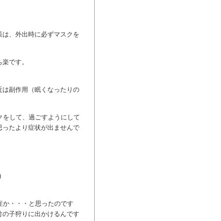
策は、外出時に必ずマスクを
ち楽です。
近は副作用（眠くなったりの
クをして、過ごすようにして
思ったより症状が出ませんで
)
症か・・・と思ったのです
竹の子狩りに出かけるんです