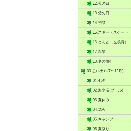
12.母の日
13.父の日
14.初詣
15.スキー・スケート
16.とんど（左義長）
17.温泉
18.冬の旅行
03.思い出Ｂ(7〜12月)
01.七夕
02.海水浴(プール)
03.夏休み
04.花火
05.キャンプ
06.夏祭り