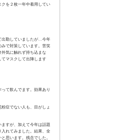
スクを２枚一年中着用してい
て出勤していましたが…今年
のみで対策しています。苦笑
け外気に触れず持ち込まな
してマスクして出陣します
。
作って飲んでます。効果あり
花粉症でない人も、目がしょ
いますが、加えて今年は話題
り入れてみました。結果、全
かと思います。残念でした。