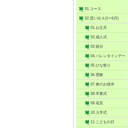
01.コース
02.思い出Ａ(1〜6月)
01.お正月
02.成人式
03.節分
04.バレンタインデー
05.ひな祭り
06.受験
07.春のお彼岸
08.卒業式
09.花見
10.入学式
11.こどもの日