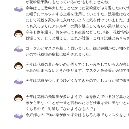
が花粉症予防にもなっているのかもしれませんね。
今年はここ数年大したことなかった花粉症がぶり返したので
に帽子にツルツルする上着を使用していますた。洗濯物はな
にして花粉を家の中に入れないように気を付けていました。
ても久しぶりにアレルギーの薬を処方してもらい乗り越えて
今年も例年通り、何をやっても改善などしない!各、花粉情報
我慢して、じっと耐える。これが対策・これぞ試練とあきら
ゴーグルとマスクを新しく買いました。顔と隙間がない物を
いので花粉症の症状は緩和されました。
今年は花粉の量が多いのか周りでくしゃみをしている人が多
ゃみが止まらないときがあります。マスクと鼻炎薬が必須で
今年は花粉が少しずつひどくなてきたので、しょうが湯で喉
今年は花粉の飛散量が多いようで、薬を飲んでいるけど鼻水
家から出ないことが一番と言われたけど仕事は外に出ないと
くもるので…対策してないようなものです…………
今妊婦なので強い薬が飲めず外はもちろん家でもマスクをし