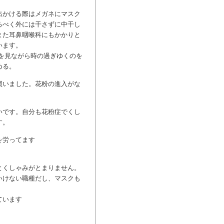
出かける際はメガネにマスク
るべく外には干さずに中干し
また耳鼻咽喉科にもかかりと
います。
を見ながら時の過ぎゆくのを
める。
買いました。花粉の進入がな
いです。自分も花粉症でくし
す。
を労ってます
とくしゃみがとまりません。
いけない職種だし、マスクも
ています