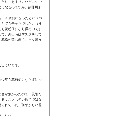
んだり、あまりにひどいので
楽になるのですが、副作用あ
、20歳頃になったというの
ずとても辛そうでした。（耳
ても花粉症になり得るのです
して、外出時はマスクをして
く花粉が落ち着くことを願う
ごしています。
ら今年も花粉症にならずに済
病名が無かったので、風邪だ
いるマスクも使い捨てではな
見られていた。恥ずかしい花
りました。