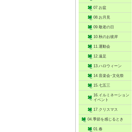
07.お盆
08.お月見
09.敬老の日
10.秋のお彼岸
11.運動会
12.遠足
13.ハロウィーン
14.音楽会･文化祭
15.七五三
16.イルミネーション
イベント
17.クリスマス
04.季節を感じるとき
01.春