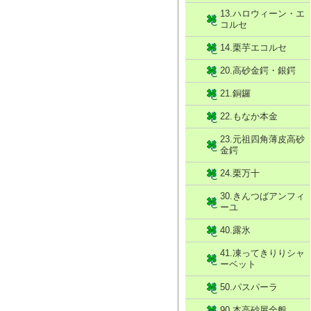
13.ハロウィーン・エ
コルセ
14.栗芋エコルセ
20.高砂金鍔・銀鍔
21.銅鑼
22.もなか本金
23.元祖四角薄皮高砂
金鍔
24.栗万十
30.きんつばアンフィ
ーユ
40.露氷
41.凍ってきりりシャ
ーベット
50.パスパーラ
90.本高砂屋全般