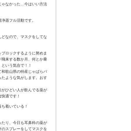
じゃなかった…今はいい方法
清浄器フル活動です。
んどなので、マスクをしてな
をブロックするように努めま
が飛来する数か月、何とか乗
」という気合で！！
て和歌山県の特産じゃばらパ
ったような気がします。おす
症がひどい人が飲んでる薬が
は快適です！
落ち着いている！
ったり、今日も耳鼻科の薬が
けのスプレーをしてマスクを