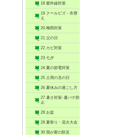
18.紫外線対策
19.クールビズ・衣替
え
20.梅雨対策
21.父の日
22.カビ対策
23.七夕
24.夏の節電対策
25.土用の丑の日
26.夏休みの過ごし方
27.暑さ対策･夏バテ防
止
28.お盆
29.夏祭り・花火大会
30.我が家の防災