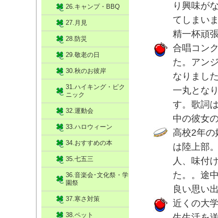
り興味が
26.キャンプ・BBQ
てしまい
27.月見
精一杯頑
28.防災
合唱コン
29.敬老の日
た。アン
30.秋のお彼岸
なりまし
31.ハイキング・ピク
一丸とな
ニック
す。歌詞は
32.運動会
中の彼女
33.ハロウィーン
高校2年
34.おすすめの本
は陸上部
35.七五三
人、味付
た。。途
36.音楽会･文化祭・学
園祭
良い思い
37.寒さ対策
近くの大
38.ペット
生生活を送