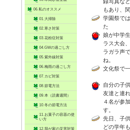
録写真な
もあり、
06.私のオススメ
学園祭で
01.大掃除
た
02.寒さ対策
娘が中学
03.花粉症対策
ラス大会
04.GWの過ごし方
ラガラ声
05.紫外線対策
ね。
06.梅雨の過ごし方
文化祭で
07.カビ対策
自分の子
08.節電方法
友達と連
09.本（読書週間）
４名が参
10.冬の節電方法
す。
11.お菓子の容器の使
先日、子
い方
どの学年
12.我が家の災害対策