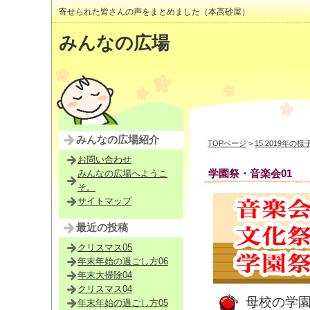
寄せられた皆さんの声をまとめました（本高砂屋）
みんなの広場
みんなの広場紹介
TOPページ
>
15.2019年の様
お問い合わせ
学園祭・音楽会01
みんなの広場へようこ
そ。
サイトマップ
最近の投稿
クリスマス05
年末年始の過ごし方06
年末大掃除04
クリスマス04
母校の学
年末年始の過ごし方05