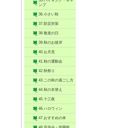
35.ハイキング・キャ
ンプ
36.小さい秋
37.防災対策
38.敬老の日
39.秋のお彼岸
40.お月見
41.秋の運動会
42.秋祭り
43.この秋の過ごし方
44.秋の衣替え
45.十三夜
46.ハロウィン
47.おすすめの本
48.音楽会・学園祭