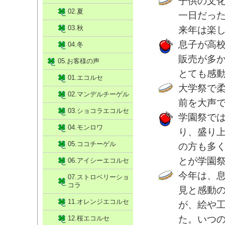
子供の文化
02.夏
一日だっ
03.秋
来年は楽
息子が高
04.冬
販売が多
05.お客様の声
とても感
01.エコルセ
大学祭で
02.マンデルチーゲル
前を大声
03.ショコラエコルセ
学園祭で
04.モンロワ
り、盛り
05.ココチーゲル
の方も多
とが学園祭
06.アイシーエコルセ
今年は、
07.ストロベリーショ
コラ
見と感動
11.オレンジエコルセ
が、絵や
た。いつ
12.桜エコルセ