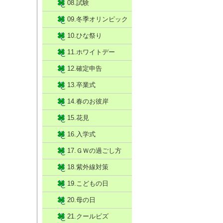
08.試験
09.冬季オリンピック
10.ひな祭り
11.ホワイトデー
12.確定申告
13.卒業式
14.春のお彼岸
15.花見
16.入学式
17.ＧＷの過ごし方
18.紫外線対策
19.こどもの日
20.母の日
21.クールビズ