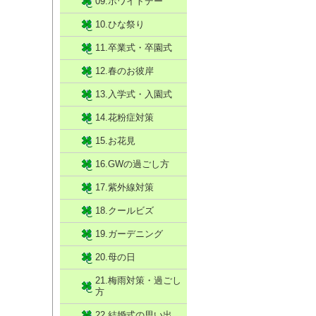
09.ホワイトデー
10.ひな祭り
11.卒業式・卒園式
12.春のお彼岸
13.入学式・入園式
14.花粉症対策
15.お花見
16.GWの過ごし方
17.紫外線対策
18.クールビズ
19.ガーデニング
20.母の日
21.梅雨対策・過ごし
方
22.結婚式の思い出