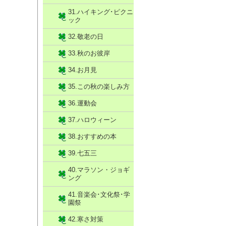
31.ハイキング･ピクニ
ック
32.敬老の日
33.秋のお彼岸
34.お月見
35.この秋の楽しみ方
36.運動会
37.ハロウィーン
38.おすすめの本
39.七五三
40.マラソン・ジョギ
ング
41.音楽会･文化祭･学
園祭
42.寒さ対策