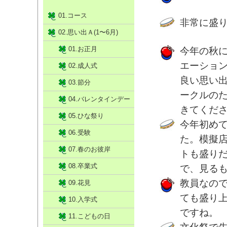
01.コース
非常に盛
02.思い出Ａ(1〜6月)
01.お正月
今年の秋
エーショ
02.成人式
良い思い
03.節分
ークルの
04.バレンタインデー
きてくだ
05.ひな祭り
今年初め
06.受験
た。模擬
07.春のお彼岸
トも盛り
08.卒業式
で、見る
教員なの
09.花見
ても盛り
10.入学式
ですね。
11.こどもの日