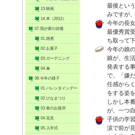
最後とい
13.映画
みですが
14.本（2012）
今年の長
07.我が家の自慢
最優秀賞
01.雑煮
ち取って
02.お菓子
今年の娘
娘が、生
03.ガーデニング
発表する
04.傘
で、「嫌
08.今年の様子
任感から
01.バレンタインデー
をする姿
02.ひなまつり
しかし本
03.春のお彼岸
が、一つ
04.花見
子供の学
涙で前が
05.入学式