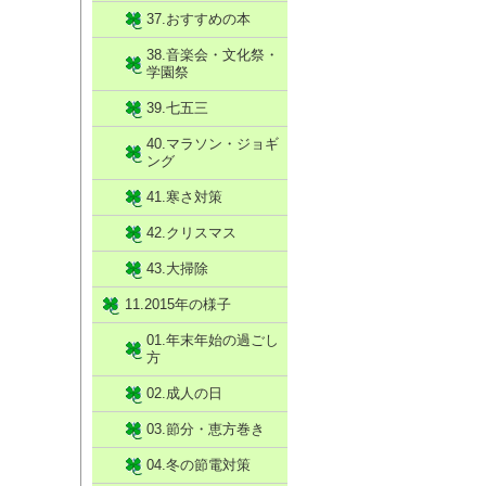
37.おすすめの本
38.音楽会・文化祭・
学園祭
39.七五三
40.マラソン・ジョギ
ング
41.寒さ対策
42.クリスマス
43.大掃除
11.2015年の様子
01.年末年始の過ごし
方
02.成人の日
03.節分・恵方巻き
04.冬の節電対策