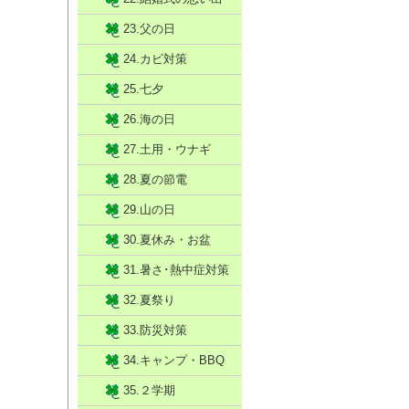
23.父の日
24.カビ対策
25.七夕
26.海の日
27.土用・ウナギ
28.夏の節電
29.山の日
30.夏休み・お盆
31.暑さ･熱中症対策
32.夏祭り
33.防災対策
34.キャンプ・BBQ
35.２学期