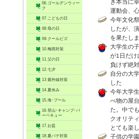
き本当に
06.ゴールデンウィー
ク
運動会、
07.こどもの日
今年文化
したが、
08.母の日
を果たし
09.クールビズ
大学生の
10.梅雨対策
が1日だ
11.父の日
負けず絶
12.七夕
自分の大
13.紫外線対策
した
14.夏休み
今年大学
べ物の屋台
15.海･プール
た。中で
16.登山･キャンプ･バ
ーベキュー
クオリテ
17.お盆
とても楽
18.夏バテ対策
子供の学