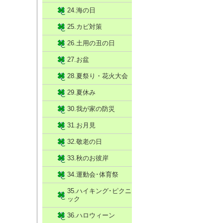
24.海の日
25.カビ対策
26.土用の丑の日
27.お盆
28.夏祭り・花火大会
29.夏休み
30.我が家の防災
31.お月見
32.敬老の日
33.秋のお彼岸
34.運動会･体育祭
35.ハイキング･ピクニ
ック
36.ハロウィーン