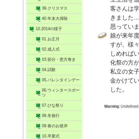
客さんは
39.クリスマス
きました
40.年末大掃除
思ってい
10.2014の様子
娘が来年
01.お正月
すが、様
02.成人式
しめれば
03.節分・恵方巻き
化祭の方
04.試験
私立の女
金かけて
05.バレンタインデー
した。
06.ウィンタースポー
ツ
07.ひな祭り
Warning
: Undefined
08.冬旅行
09.春のお彼岸
10.卒業式