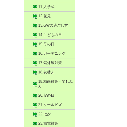
11.入学式
12.花見
13.GWの過ごし方
14.こどもの日
15.母の日
16.ガーデニング
17.紫外線対策
18.衣替え
19.梅雨対策・楽しみ
方
20.父の日
21.クールビズ
22.七夕
23.節電対策