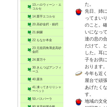
た。
13.ハロウィーン・エ
コルセ
先日、姉
14.栗芋エコルセ
ってまい
20.高砂金鍔・銀鍔
のこと。
いになっ
21.銅鑼
達の息の
22.もなか本金
だけて、
23.元祖四角薄皮高砂
金鍔
した。耳
子をお供
24.栗万十
おります
30.きんつばアンフィ
ーユ
今年も近
40.露氷
屋台で頑
あげたく
41.凍ってきりりシャ
ーベット
す。
50.パスパーラ
地域の文
90.本高砂屋全般