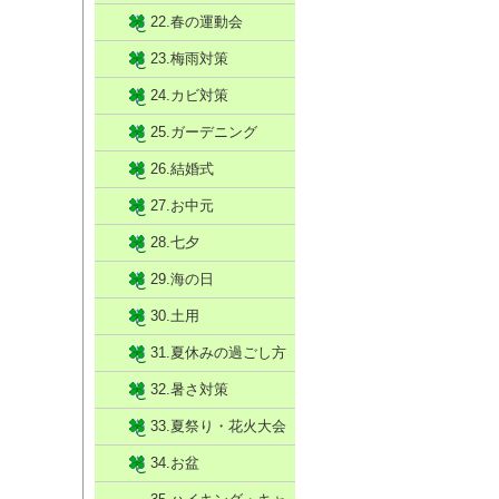
22.春の運動会
23.梅雨対策
24.カビ対策
25.ガーデニング
26.結婚式
27.お中元
28.七夕
29.海の日
30.土用
31.夏休みの過ごし方
32.暑さ対策
33.夏祭り・花火大会
34.お盆