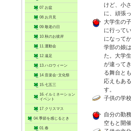
けど、小
07.お盆
に、頑張
08.お月見
大学生の
09.敬老の日
に行って
10.秋のお彼岸
になって
11.運動会
学部の娘
た。大学
12.遠足
が違って
13.ハロウィーン
る舞台と
14.音楽会･文化祭
応えもあ
15.七五三
す。
16.イルミネーション
子供の学校
イベント
17.クリスマス
自分の勤
04.季節を感じるとき
空もと開
01.春