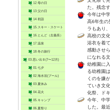
文化祭で
12.母の日
た。残念
13.父の日
今年は中
14.初詣
高6年生の
15.スキー・スケート
ラもあり、
高校の文
16.とんど（左義長）
浴衣を着
17.温泉
感動させ
18.冬の旅行
になれる
03.思い出Ｂ(7〜12月)
幼稚園に
01.七夕
る幼稚園
02.海水浴(プール)
くのを嫌
03.夏休み
ていき文
04.花火
化祭、ド
今年、中
05.キャンプ
した。最
06.夏祭り