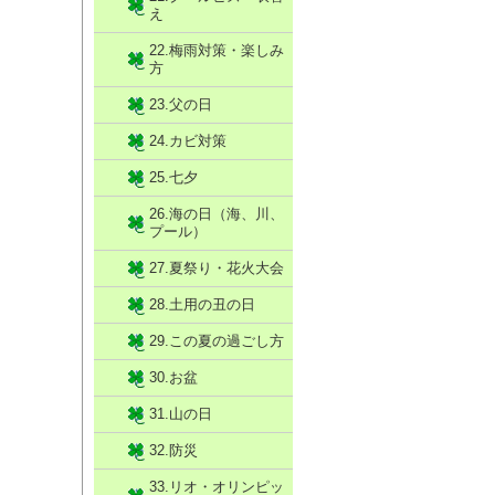
え
22.梅雨対策・楽しみ
方
23.父の日
24.カビ対策
25.七夕
26.海の日（海、川、
プール）
27.夏祭り・花火大会
28.土用の丑の日
29.この夏の過ごし方
30.お盆
31.山の日
32.防災
33.リオ・オリンピッ