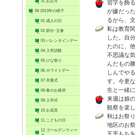
31.お正月
習字を飾
が嫌だっ
09.2013年の様子
るから、
01.成人の日
私は教育
02.節分･立春
した。自
03.バレンタインデー
たのに、
04.入学試験
不思議な
05.ひな祭り
んだもの
06.ホワイトデー
しんでや
07.卒業式
す。今更
生と一緒
08.春のお彼岸
来週は娘
09.入学式
観察を楽
10.お花見
秋はお祭
11.こどもの日
地区のお
12.ゴールデンウィー
五平もち
ク