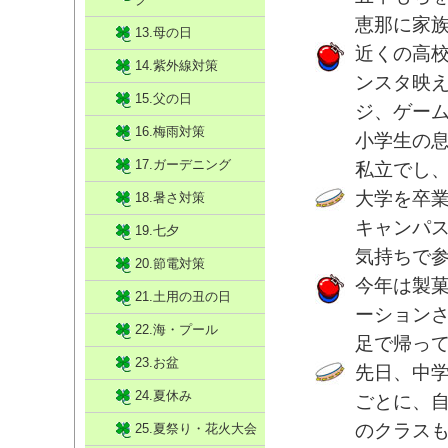
恵那に家
13.母の日
近くの高
14.紫外線対策
ンスタ映
15.父の日
ジ、ゲー
16.梅雨対策
小学生の
17.ガーデニング
私立でし
大学を卒業
18.暑さ対策
キャンパ
19.七夕
気持ちで
20.節電対策
今年は製
21.土用の丑の日
ーション
22.海・プール
足で帰っ
23.お盆
先日、中
24.夏休み
ごとに、
のクラス
25.夏祭り・花火大会