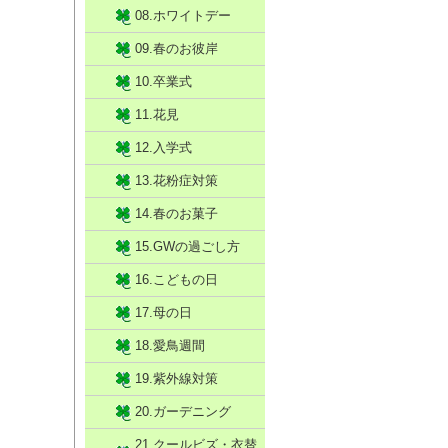
08.ホワイトデー
09.春のお彼岸
10.卒業式
11.花見
12.入学式
13.花粉症対策
14.春のお菓子
15.GWの過ごし方
16.こどもの日
17.母の日
18.愛鳥週間
19.紫外線対策
20.ガーデニング
21.クールビズ・衣替