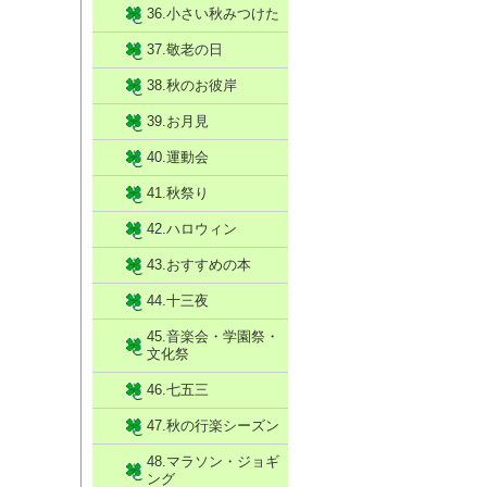
36.小さい秋みつけた
37.敬老の日
38.秋のお彼岸
39.お月見
40.運動会
41.秋祭り
42.ハロウィン
43.おすすめの本
44.十三夜
45.音楽会・学園祭・
文化祭
46.七五三
47.秋の行楽シーズン
48.マラソン・ジョギ
ング