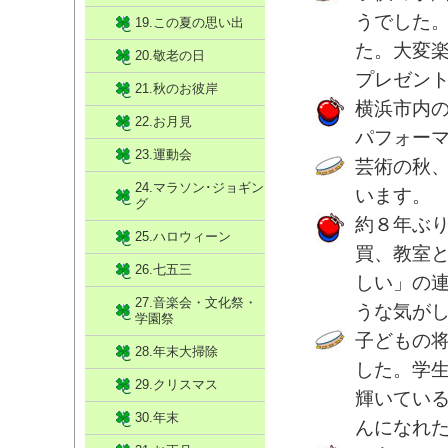
うでした
19.この夏の思い出
た。大変
20.敬老の日
プレゼン
21.秋のお彼岸
横浜市内
22.お月見
パフォー
23.運動会
芸術の秋
24.マラソン･ジョギン
います。
グ
約８年ぶ
25.ハロウィーン
買、教室
26.七五三
しい」の
27.音楽会・文化祭・
うな気が
学園祭
子どもの
28.年末大掃除
した。学
29.クリスマス
輝いてい
30.年末
んになれ