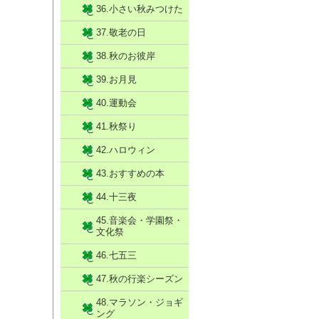
36.小さい秋みつけた
37.敬老の日
38.秋のお彼岸
39.お月見
40.運動会
41.秋祭り
42.ハロウィン
43.おすすめの本
44.十三夜
45.音楽会・学園祭・
文化祭
46.七五三
47.秋の行楽シーズン
48.マラソン・ジョギ
ング