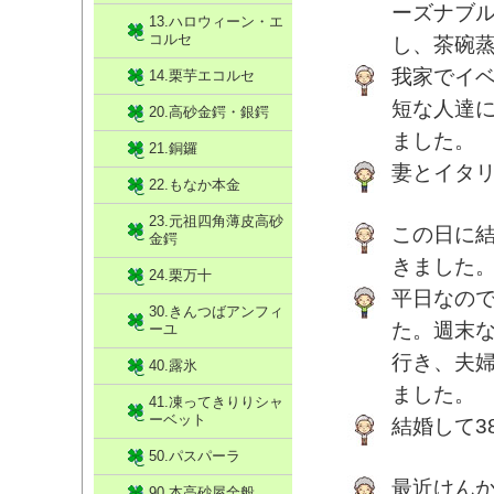
ーズナブ
13.ハロウィーン・エ
コルセ
し、茶碗
我家でイ
14.栗芋エコルセ
短な人達
20.高砂金鍔・銀鍔
ました。
21.銅鑼
妻とイタ
22.もなか本金
23.元祖四角薄皮高砂
この日に
金鍔
きました
24.栗万十
平日なの
30.きんつばアンフィ
た。週末
ーユ
行き、夫
40.露氷
ました。
41.凍ってきりりシャ
ーベット
結婚して3
50.パスパーラ
最近けん
90.本高砂屋全般