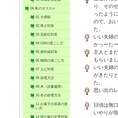
り、その
06.私のオススメ
ったよう
01.大掃除
ので、お
02.寒さ対策
た。
03.花粉症対策
いい夫婦
04.GWの過ごし方
かっーた
主人とま
05.紫外線対策
もらいま
06.梅雨の過ごし方
いい夫婦
07.カビ対策
がきたり
08.節電方法
た。
09.本（読書週間）
思い出の
10.冬の節電方法
11.お菓子の容器の使
日頃は無
い方
いやりが
12.我が家の災害対策