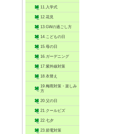
11.入学式
12.花見
13.GWの過ごし方
14.こどもの日
15.母の日
16.ガーデニング
17.紫外線対策
18.衣替え
19.梅雨対策・楽しみ
方
20.父の日
21.クールビズ
22.七夕
23.節電対策