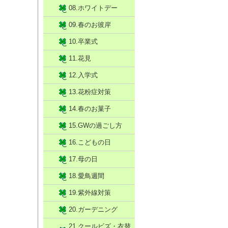
08.ホワイトデー
09.春のお彼岸
10.卒業式
11.花見
12.入学式
13.花粉症対策
14.春のお菓子
15.GWの過ごし方
16.こどもの日
17.母の日
18.愛鳥週間
19.紫外線対策
20.ガーデニング
21.クールビズ・衣替