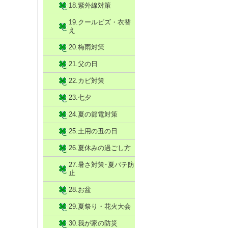
18.紫外線対策
19.クールビズ・衣替
え
20.梅雨対策
21.父の日
22.カビ対策
23.七夕
24.夏の節電対策
25.土用の丑の日
26.夏休みの過ごし方
27.暑さ対策･夏バテ防
止
28.お盆
29.夏祭り・花火大会
30.我が家の防災