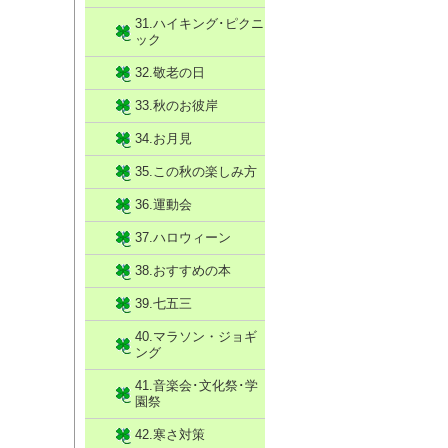
31.ハイキング･ピクニ
ック
32.敬老の日
33.秋のお彼岸
34.お月見
35.この秋の楽しみ方
36.運動会
37.ハロウィーン
38.おすすめの本
39.七五三
40.マラソン・ジョギ
ング
41.音楽会･文化祭･学
園祭
42.寒さ対策