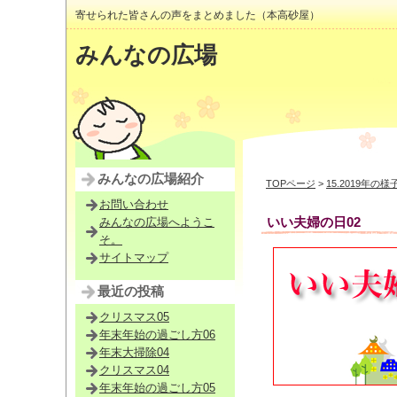
寄せられた皆さんの声をまとめました（本高砂屋）
みんなの広場
みんなの広場紹介
TOPページ
>
15.2019年の様
お問い合わせ
いい夫婦の日02
みんなの広場へようこ
そ。
サイトマップ
最近の投稿
クリスマス05
年末年始の過ごし方06
年末大掃除04
クリスマス04
年末年始の過ごし方05