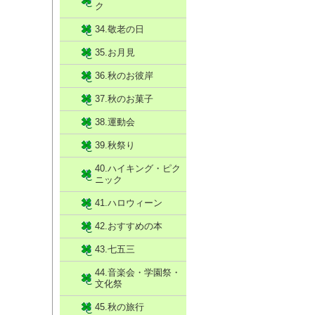
ク
34.敬老の日
35.お月見
36.秋のお彼岸
37.秋のお菓子
38.運動会
39.秋祭り
40.ハイキング・ピク
ニック
41.ハロウィーン
42.おすすめの本
43.七五三
44.音楽会・学園祭・
文化祭
45.秋の旅行