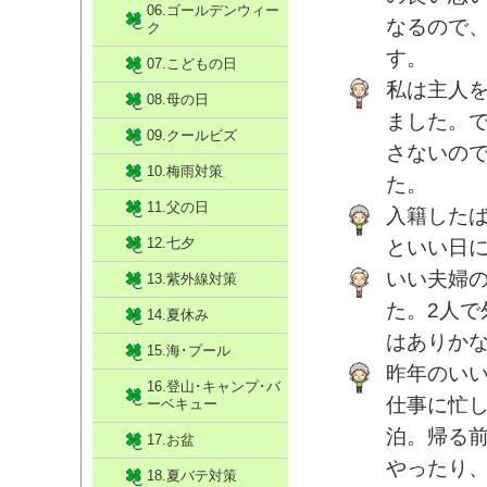
06.ゴールデンウィー
なるので
ク
す。
07.こどもの日
私は主人
08.母の日
ました。
09.クールビズ
さないの
10.梅雨対策
た。
11.父の日
入籍した
12.七夕
といい日
いい夫婦
13.紫外線対策
た。2人
14.夏休み
はありか
15.海･プール
昨年のい
16.登山･キャンプ･バ
仕事に忙
ーベキュー
泊。帰る
17.お盆
やったり
18.夏バテ対策