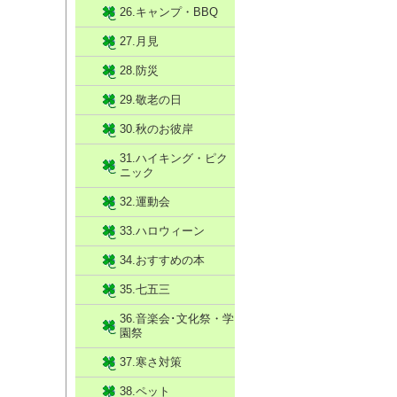
26.キャンプ・BBQ
27.月見
28.防災
29.敬老の日
30.秋のお彼岸
31.ハイキング・ピク
ニック
32.運動会
33.ハロウィーン
34.おすすめの本
35.七五三
36.音楽会･文化祭・学
園祭
37.寒さ対策
38.ペット