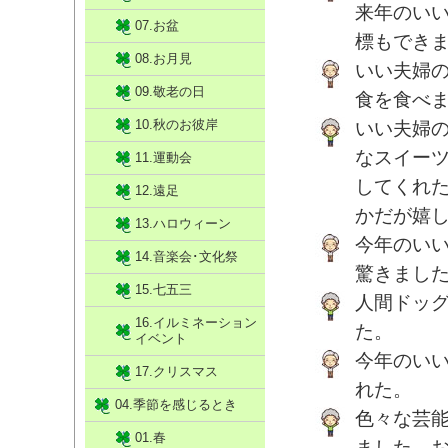
来年のい
07.お盆
標もでき
08.お月見
いい夫婦
09.敬老の日
食を食べ
10.秋のお彼岸
いい夫婦
なスイー
11.運動会
してくれ
12.遠足
かだが嬉
13.ハロウィーン
今年のい
14.音楽会･文化祭
驚きまし
15.七五三
人間ドッ
16.イルミネーション
た。
イベント
今年のい
17.クリスマス
れた。
04.季節を感じるとき
色々な芸
01.春
ました。