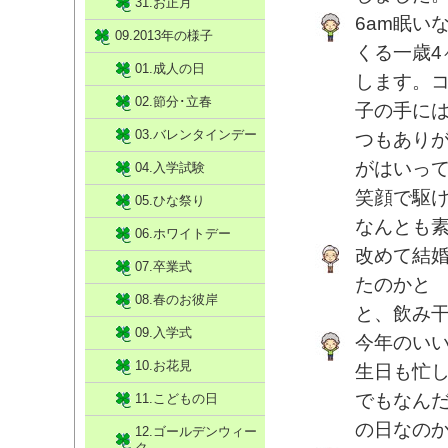
31.お正月
6am眠い
09.2013年の様子
くる一歳
01.成人の日
します。
02.節分･立春
子の手に
03.バレンタインデー
つもあり
がはいっ
04.入学試験
笑顔で駆
05.ひな祭り
なんとも
06.ホワイトデー
改めて結
07.卒業式
たのかと
08.春のお彼岸
と、飲み
09.入学式
今年のい
10.お花見
生日も忙
でもなん
11.こどもの日
の日なの
12.ゴールデンウィー
ク