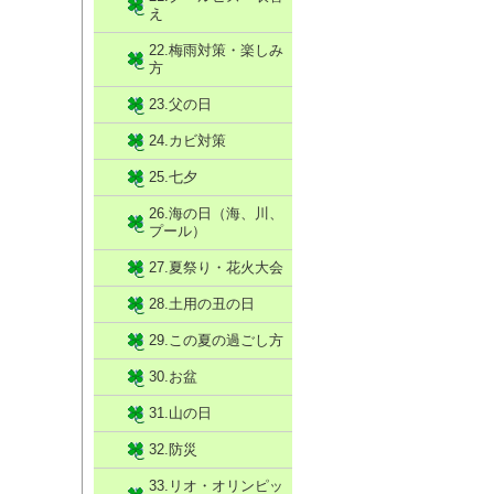
え
22.梅雨対策・楽しみ
方
23.父の日
24.カビ対策
25.七夕
26.海の日（海、川、
プール）
27.夏祭り・花火大会
28.土用の丑の日
29.この夏の過ごし方
30.お盆
31.山の日
32.防災
33.リオ・オリンピッ