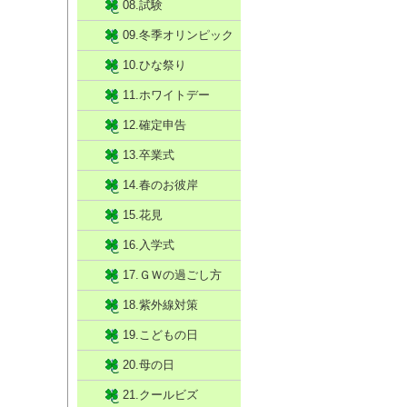
08.試験
09.冬季オリンピック
10.ひな祭り
11.ホワイトデー
12.確定申告
13.卒業式
14.春のお彼岸
15.花見
16.入学式
17.ＧＷの過ごし方
18.紫外線対策
19.こどもの日
20.母の日
21.クールビズ