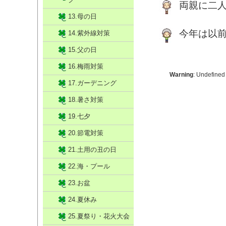
両親に二
13.母の日
今年は以
14.紫外線対策
15.父の日
16.梅雨対策
Warning
: Undefined
17.ガーデニング
18.暑さ対策
19.七夕
20.節電対策
21.土用の丑の日
22.海・プール
23.お盆
24.夏休み
25.夏祭り・花火大会