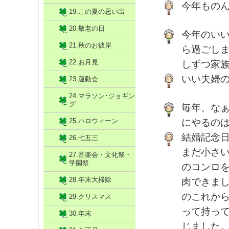
今年もの
19.この夏の思い出
20.敬老の日
今年のい
21.秋のお彼岸
ら過ごし
22.お月見
しずつ家
いい夫婦
23.運動会
24.マラソン･ジョギン
グ
毎年、な
25.ハロウィーン
にやるのは
結婚記念
26.七五三
まだ小さ
27.音楽会・文化祭・
学園祭
のコンロ
28.年末大掃除
肉できま
のこれか
29.クリスマス
って持っ
30.年末
じました