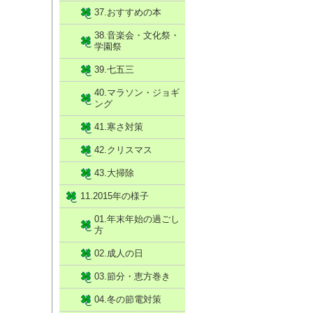
37.おすすめの本
38.音楽会・文化祭・
学園祭
39.七五三
40.マラソン・ジョギ
ング
41.寒さ対策
42.クリスマス
43.大掃除
11.2015年の様子
01.年末年始の過ごし
方
02.成人の日
03.節分・恵方巻き
04.冬の節電対策