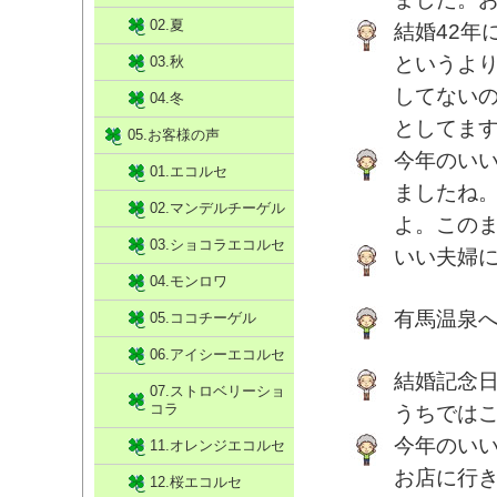
02.夏
結婚42年
というよ
03.秋
してないの
04.冬
としてます
05.お客様の声
今年のい
01.エコルセ
ましたね
02.マンデルチーゲル
よ。この
03.ショコラエコルセ
いい夫婦
04.モンロワ
有馬温泉
05.ココチーゲル
06.アイシーエコルセ
結婚記念日
07.ストロベリーショ
コラ
うちでは
今年のい
11.オレンジエコルセ
お店に行
12.桜エコルセ