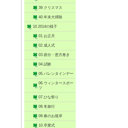
39.クリスマス
40.年末大掃除
10.2014の様子
01.お正月
02.成人式
03.節分・恵方巻き
04.試験
05.バレンタインデー
06.ウィンタースポー
ツ
07.ひな祭り
08.冬旅行
09.春のお彼岸
10.卒業式