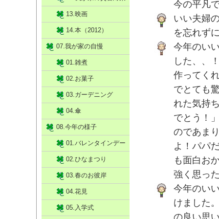
今の平凡
13.映画
いい夫婦
14.本（2012）
を忘れず
今年のい
07.我が家の自慢
した、、
01.雑煮
作ってく
02.お菓子
でとても
03.ガーデニング
れた気持
04.傘
でとう！
08.今年の様子
のであまり
01.バレンタインデー
よ！パパ
も面白お
02.ひなまつり
強く思っ
03.春のお彼岸
今年のい
04.花見
けました。
05.入学式
の良い思