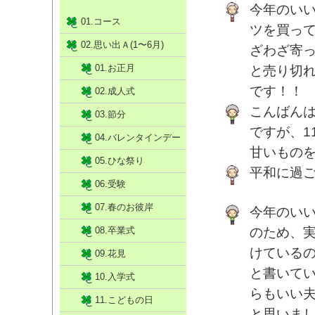
今年のい
01.コース
ツを買っ
02.思い出Ａ(1〜6月)
ざわざ寄
01.お正月
と売り切
です！！
02.成人式
こんばん
03.節分
ですが、1
04.バレンタインデー
甘いもの
05.ひな祭り
平和に過
06.受験
07.春のお彼岸
今年のい
08.卒業式
のため、
けている
09.花見
と書いて
10.入学式
らもいい
11.こどもの日
と思いま