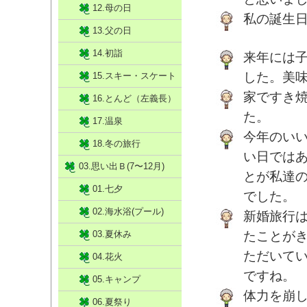
12.母の日
私の誕生
13.父の日
14.初詣
来年には
した。美
15.スキー・スケート
家ですき
16.とんど（左義長）
た。
17.温泉
今年のい
18.冬の旅行
い日では
03.思い出Ｂ(7〜12月)
とが私達
01.七夕
でした。
02.海水浴(プール)
新婚旅行
03.夏休み
たことが
ただいてい
04.花火
ですね。
05.キャンプ
体力を崩
06.夏祭り