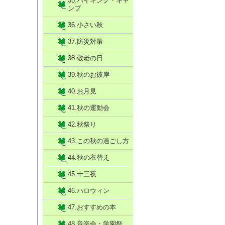
35.ハイキング・キャ
ンプ
36.小さい秋
37.防災対策
38.敬老の日
39.秋のお彼岸
40.お月見
41.秋の運動会
42.秋祭り
43.この秋の過ごし方
44.秋の衣替え
45.十三夜
46.ハロウィン
47.おすすめの本
48.音楽会・学園祭