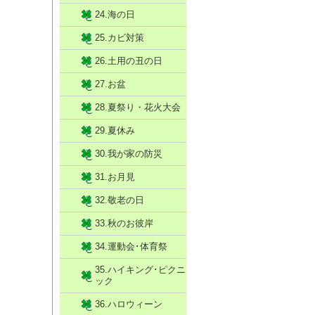
24.海の日
25.カビ対策
26.土用の丑の日
27.お盆
28.夏祭り・花火大会
29.夏休み
30.我が家の防災
31.お月見
32.敬老の日
33.秋のお彼岸
34.運動会･体育祭
35.ハイキング･ピクニ
ック
36.ハロウィーン