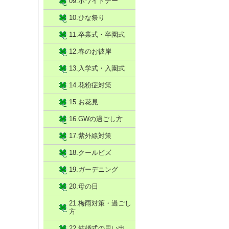
09.ホワイトデー
10.ひな祭り
11.卒業式・卒園式
12.春のお彼岸
13.入学式・入園式
14.花粉症対策
15.お花見
16.GWの過ごし方
17.紫外線対策
18.クールビズ
19.ガーデニング
20.母の日
21.梅雨対策・過ごし
方
22.結婚式の思い出