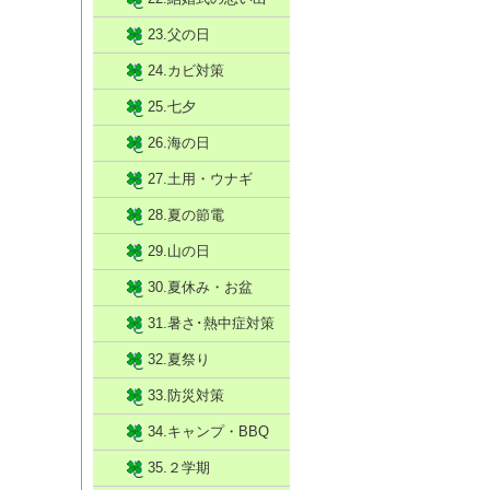
23.父の日
24.カビ対策
25.七夕
26.海の日
27.土用・ウナギ
28.夏の節電
29.山の日
30.夏休み・お盆
31.暑さ･熱中症対策
32.夏祭り
33.防災対策
34.キャンプ・BBQ
35.２学期