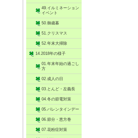
49.イルミネーション
イベント
50.御歳暮
51.クリスマス
52.年末大掃除
14.2018年の様子
01.年末年始の過ごし
方
02.成人の日
03.とんど・左義長
04.冬の節電対策
05.バレンタインデー
06.節分・恵方巻
07.花粉症対策