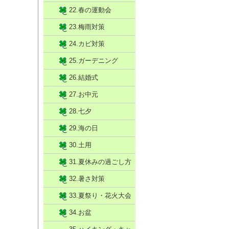
22.春の運動会
23.梅雨対策
24.カビ対策
25.ガーデニング
26.結婚式
27.お中元
28.七夕
29.海の日
30.土用
31.夏休みの過ごし方
32.暑さ対策
33.夏祭り・花火大会
34.お盆