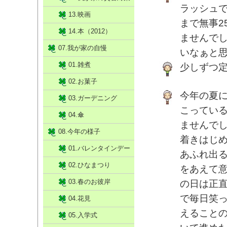
ラッシュで
13.映画
まで無事2
14.本（2012）
ませんで
07.我が家の自慢
いなぁと
01.雑煮
少しずつ
02.お菓子
今年の夏
03.ガーデニング
こってい
04.傘
ませんでし
08.今年の様子
着きはじ
01.バレンタインデー
あふれ出
02.ひなまつり
をあえて
03.春のお彼岸
の日は正
で毎日笑
04.花見
えること
05.入学式