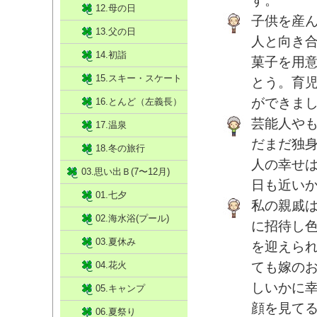
す。
12.母の日
子供を産
13.父の日
人と向き
14.初詣
菓子を用
15.スキー・スケート
とう。育
ができま
16.とんど（左義長）
芸能人や
17.温泉
だまだ独
18.冬の旅行
人の幸せ
03.思い出Ｂ(7〜12月)
日も近い
01.七夕
私の親戚
02.海水浴(プール)
に招待し
03.夏休み
を迎えら
04.花火
ても嫁の
しいかに
05.キャンプ
顔を見て
06.夏祭り