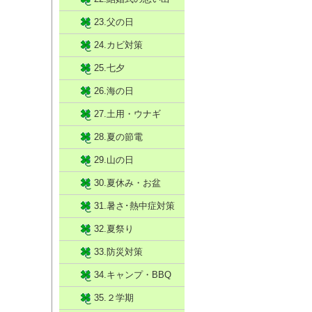
23.父の日
24.カビ対策
25.七夕
26.海の日
27.土用・ウナギ
28.夏の節電
29.山の日
30.夏休み・お盆
31.暑さ･熱中症対策
32.夏祭り
33.防災対策
34.キャンプ・BBQ
35.２学期