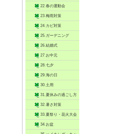
22.春の運動会
23.梅雨対策
24.カビ対策
25.ガーデニング
26.結婚式
27.お中元
28.七夕
29.海の日
30.土用
31.夏休みの過ごし方
32.暑さ対策
33.夏祭り・花火大会
34.お盆