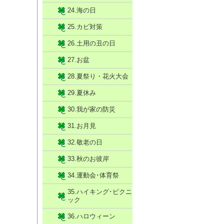
24.海の日
25.カビ対策
26.土用の丑の日
27.お盆
28.夏祭り・花火大会
29.夏休み
30.我が家の防災
31.お月見
32.敬老の日
33.秋のお彼岸
34.運動会･体育祭
35.ハイキング･ピクニ
ック
36.ハロウィーン