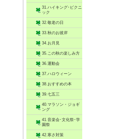
31.ハイキング･ピクニ
ック
32.敬老の日
33.秋のお彼岸
34.お月見
35.この秋の楽しみ方
36.運動会
37.ハロウィーン
38.おすすめの本
39.七五三
40.マラソン・ジョギ
ング
41.音楽会･文化祭･学
園祭
42.寒さ対策