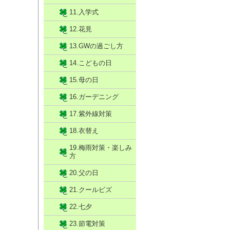
11.入学式
12.花見
13.GWの過ごし方
14.こどもの日
15.母の日
16.ガーデニング
17.紫外線対策
18.衣替え
19.梅雨対策・楽しみ
方
20.父の日
21.クールビズ
22.七夕
23.節電対策