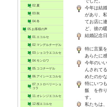
でした。
02.夏
今年は結
03.秋
があり、
てお店に
04.冬
ど、彼の
05.お客様の声
結婚記念日
01.エコルセ
02.マンデルチーゲル
特に言葉
03.ショコラエコルセ
あらたに
04.モンロワ
今年のい
05.ココチーゲル
んされて
めたのか
06.アイシーエコルセ
特にいつ
07.ストロベリーショ
コラ
飯 を作
11.オレンジエコルセ
す。
私たちは
12.桜エコルセ