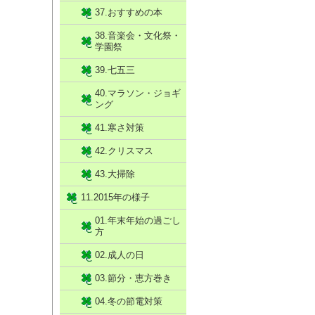
37.おすすめの本
38.音楽会・文化祭・
学園祭
39.七五三
40.マラソン・ジョギ
ング
41.寒さ対策
42.クリスマス
43.大掃除
11.2015年の様子
01.年末年始の過ごし
方
02.成人の日
03.節分・恵方巻き
04.冬の節電対策