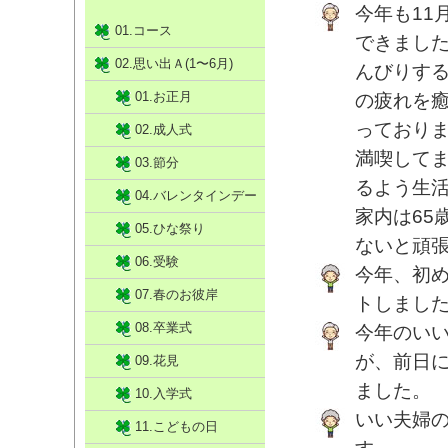
今年も11
01.コース
できまし
02.思い出Ａ(1〜6月)
んびりす
01.お正月
の疲れを
っており
02.成人式
満喫して
03.節分
るよう生活
04.バレンタインデー
家内は65
05.ひな祭り
ないと頑
06.受験
今年、初
07.春のお彼岸
トしまし
08.卒業式
今年のい
が、前日
09.花見
ました。
10.入学式
いい夫婦
11.こどもの日