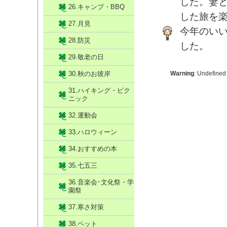
した。妻
26.キャンプ・BBQ
した旅を
27.月見
今年のい
28.防災
した。
29.敬老の日
30.秋のお彼岸
Warning
: Undefined
31.ハイキング・ピク
ニック
32.運動会
33.ハロウィーン
34.おすすめの本
35.七五三
36.音楽会･文化祭・学
園祭
37.寒さ対策
38.ペット