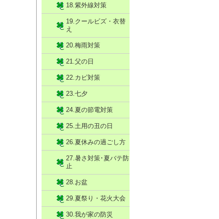
18.紫外線対策
19.クールビズ・衣替
え
20.梅雨対策
21.父の日
22.カビ対策
23.七夕
24.夏の節電対策
25.土用の丑の日
26.夏休みの過ごし方
27.暑さ対策･夏バテ防
止
28.お盆
29.夏祭り・花火大会
30.我が家の防災