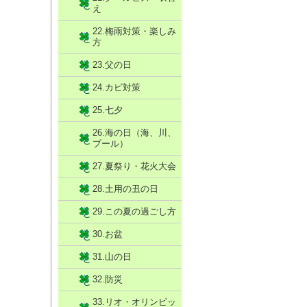
え
22.梅雨対策・楽しみ
方
23.父の日
24.カビ対策
25.七夕
26.海の日（海、川、
プール）
27.夏祭り・花火大会
28.土用の丑の日
29.この夏の過ごし方
30.お盆
31.山の日
32.防災
33.リオ・オリンピッ