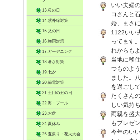
いい夫婦の
13.母の日
コさんと
14.紫外線対策
婚、まさ
15.父の日
1122い
ってます。
16.梅雨対策
れからも
17.ガーデニング
当地に移
18.暑さ対策
つものよ
19.七夕
ました。
20.節電対策
を過ごし
21.土用の丑の日
たくさん
22.海・プール
しい気持
両親を盛
23.お盆
もプレゼ
24.夏休み
今年のいい
25.夏祭り・花火大会