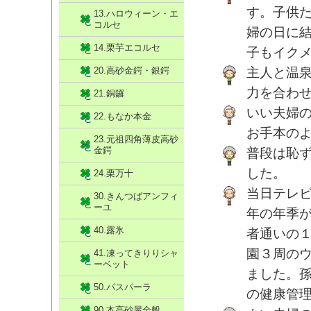
す。子供
13.ハロウィーン・エ
コルセ
婦の日に
14.栗芋エコルセ
子もイク
20.高砂金鍔・銀鍔
主人と温
力を合わ
21.銅鑼
いい夫婦
22.もなか本金
お手本の
23.元祖四角薄皮高砂
金鍔
普段は恥
した。
24.栗万十
当日テレ
30.きんつばアンフィ
ーユ
年の年季
40.露氷
者通いの
園３周の
41.凍ってきりりシャ
ーベット
ました。
50.パスパーラ
の健康管
90.本高砂屋全般