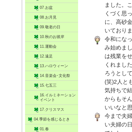
ました。
07.お盆
くづく思
08.お月見
に、高砂
09.敬老の日
いており
10.秋のお彼岸
令和になっ
11.運動会
み始めまし
は残業を
12.遠足
くれまし
13.ハロウィーン
ろうとし
14.音楽会･文化祭
(笑)2人
15.七五三
気持ちで
16.イルミネーション
からもそ
イベント
いいなと
17.クリスマス
今まで夫
04.季節を感じるとき
い夫婦の
01.春