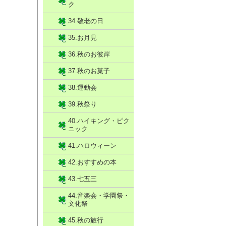
ク
34.敬老の日
35.お月見
36.秋のお彼岸
37.秋のお菓子
38.運動会
39.秋祭り
40.ハイキング・ピク
ニック
41.ハロウィーン
42.おすすめの本
43.七五三
44.音楽会・学園祭・
文化祭
45.秋の旅行