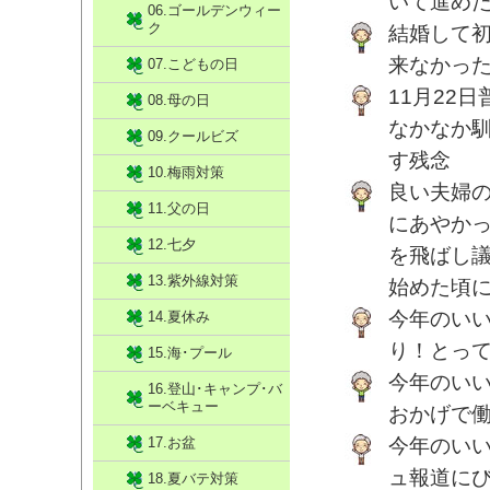
いて進め
06.ゴールデンウィー
ク
結婚して
来なかっ
07.こどもの日
11月22
08.母の日
なかなか
09.クールビズ
す残念
10.梅雨対策
良い夫婦
11.父の日
にあやか
12.七夕
を飛ばし
13.紫外線対策
始めた頃
今年のい
14.夏休み
り！とっ
15.海･プール
今年のい
16.登山･キャンプ･バ
ーベキュー
おかげで
17.お盆
今年のい
ュ報道に
18.夏バテ対策