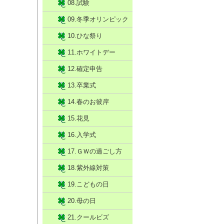
08.試験
09.冬季オリンピック
10.ひな祭り
11.ホワイトデー
12.確定申告
13.卒業式
14.春のお彼岸
15.花見
16.入学式
17.ＧＷの過ごし方
18.紫外線対策
19.こどもの日
20.母の日
21.クールビズ