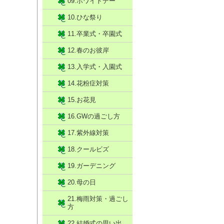
09.ホワイトデー
10.ひな祭り
11.卒業式・卒園式
12.春のお彼岸
13.入学式・入園式
14.花粉症対策
15.お花見
16.GWの過ごし方
17.紫外線対策
18.クールビズ
19.ガーデニング
20.母の日
21.梅雨対策・過ごし
方
22.結婚式の思い出