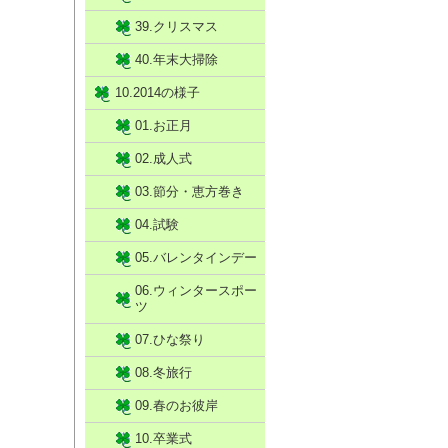
39.クリスマス
40.年末大掃除
10.2014の様子
01.お正月
02.成人式
03.節分・恵方巻き
04.試験
05.バレンタインデー
06.ウィンタースポー
ツ
07.ひな祭り
08.冬旅行
09.春のお彼岸
10.卒業式