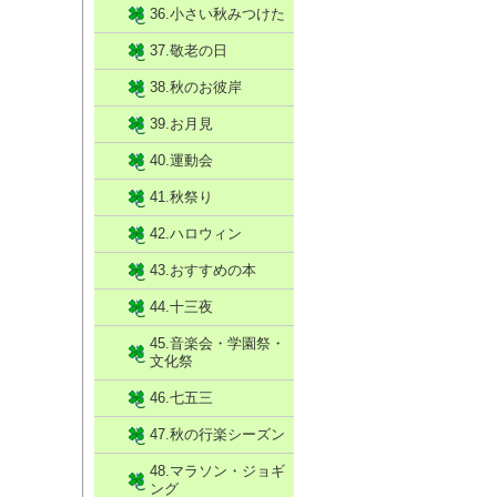
36.小さい秋みつけた
37.敬老の日
38.秋のお彼岸
39.お月見
40.運動会
41.秋祭り
42.ハロウィン
43.おすすめの本
44.十三夜
45.音楽会・学園祭・
文化祭
46.七五三
47.秋の行楽シーズン
48.マラソン・ジョギ
ング