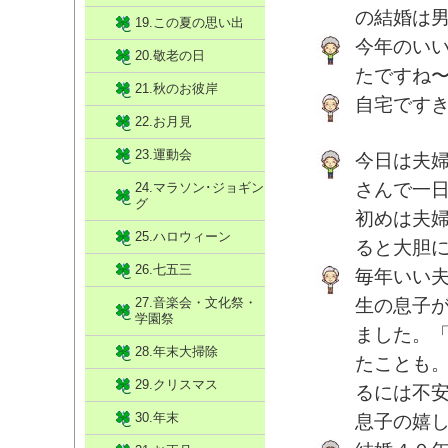
の結婚は
19.この夏の思い出
今年のい
20.敬老の日
たですね
21.秋のお彼岸
自宅です
22.お月見
23.運動会
今日は夫
さんで一
24.マラソン･ジョギン
グ
初めは夫
25.ハロウィーン
ると大胆
26.七五三
毎年いい
27.音楽会・文化祭・
生の息子
学園祭
ました。
28.年末大掃除
たことも
29.クリスマス
るには不
30.年末
息子の嬉