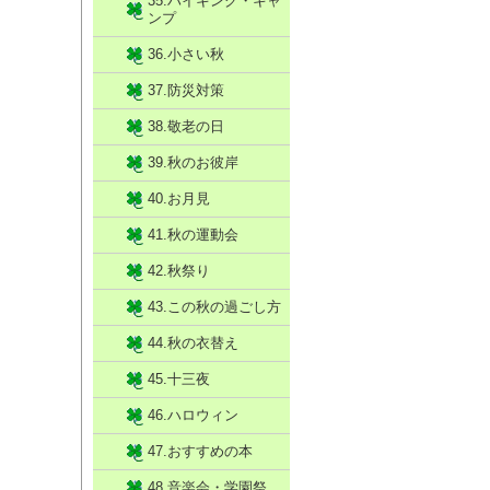
35.ハイキング・キャ
ンプ
36.小さい秋
37.防災対策
38.敬老の日
39.秋のお彼岸
40.お月見
41.秋の運動会
42.秋祭り
43.この秋の過ごし方
44.秋の衣替え
45.十三夜
46.ハロウィン
47.おすすめの本
48.音楽会・学園祭