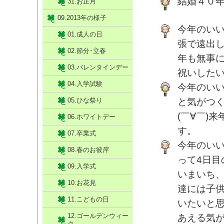
結婚４０
31.お正月
09.2013年の様子
今年のい
01.成人の日
張で遠出
02.節分･立春
年も無事
03.バレンタインデー
祝いした
04.入学試験
今年のい
05.ひな祭り
と気がつ
(￣∀￣)
06.ホワイトデー
す。
07.卒業式
今年のい
08.春のお彼岸
って4日
09.入学式
いまいち
10.お花見
達には子
11.こどもの日
いたいと
12.ゴールデンウィー
あえる気
ク