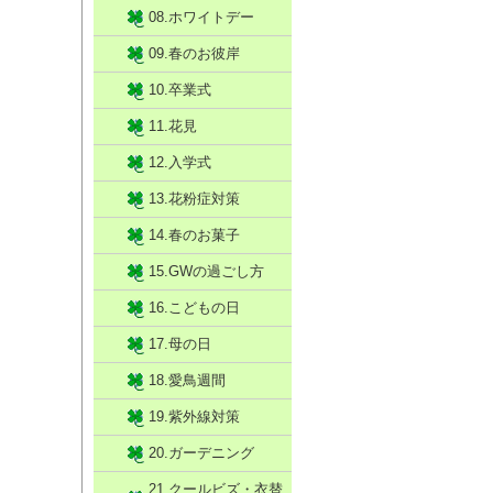
08.ホワイトデー
09.春のお彼岸
10.卒業式
11.花見
12.入学式
13.花粉症対策
14.春のお菓子
15.GWの過ごし方
16.こどもの日
17.母の日
18.愛鳥週間
19.紫外線対策
20.ガーデニング
21.クールビズ・衣替