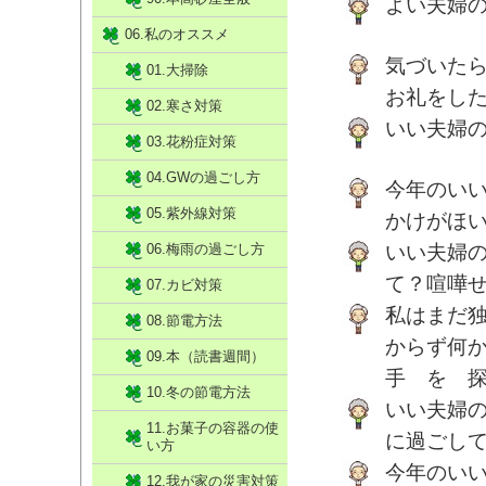
よい夫婦
06.私のオススメ
気づいた
01.大掃除
お礼をし
02.寒さ対策
いい夫婦
03.花粉症対策
04.GWの過ごし方
今年のい
05.紫外線対策
かけがほ
06.梅雨の過ごし方
いい夫婦
て？喧嘩
07.カビ対策
私はまだ
08.節電方法
からず何
09.本（読書週間）
手 を 
10.冬の節電方法
いい夫婦
11.お菓子の容器の使
に過ごし
い方
今年のい
12.我が家の災害対策