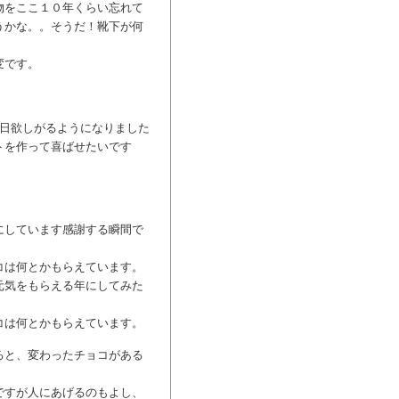
物をここ１０年くらい忘れて
うかな。。そうだ！靴下が何
変です。
毎日欲しがるようになりました
トを作って喜ばせたいです
にしています感謝する瞬間で
コは何とかもらえています。
元気をもらえる年にしてみた
コは何とかもらえています。
ると、変わったチョコがある
ですが人にあげるのもよし、