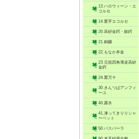
13.ハロウィーン・エ
コルセ
14.栗芋エコルセ
20.高砂金鍔・銀鍔
21.銅鑼
22.もなか本金
23.元祖四角薄皮高砂
金鍔
24.栗万十
30.きんつばアンフィ
ーユ
40.露氷
41.凍ってきりりシャ
ーベット
50.パスパーラ
90.本高砂屋全般