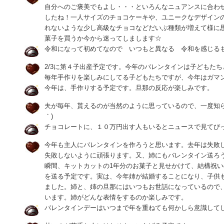
自分へのご褒美でもよし・・・といろんなニュアンスに合わ
したね！一人サイズのチョコケーキや、ユニークなデザイン
れないような少し高級なチョコなどだいぶ種類が増えて様に
菓子を買うか今から迷ってしまします☆
令和になって初めてなので いつもと異なる 令和を感じる
2/3に第４子出産予定です。今年のバレンタインは子どもた
毎年手作りを楽しみにしてる子どもたちですが、今年はガマ
今年は、手作りする予定です。旦那の反応が楽しみです。
夫が毎年、貰えるのが当然のように思っているので、一度知ら
｀)
チョコレートに、１０万円出す人もいるとニュースで見てび
今年も主人にバレンタインを作ろうと思います。去年は失敗
失敗しないように頑張ります。又、姉にもバレンタイン送ろ
瞬間、キットカットの1年分のお菓子と見せかけて、結構祝
を送る予定です。実は、今年姉が結婚することになり、子供
ました。姉と、姉の旦那にはいつもお世話になっているので
います。姉がどんな表情をするのか楽しみです。
バレンタインデーはいつまで年を重ねても何かしら意識して