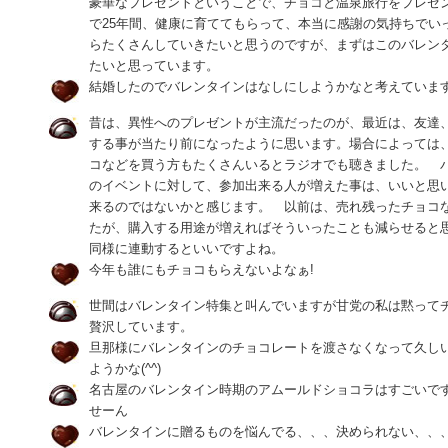
豪華なプレゼントということで、チョコと温泉旅行をプレゼ
で25年間、健康に育ててもらって、本当に感謝の気持ちでい
らたくさんしていきたいと思うのですが、まずはこのバレン
たいと思っています。
結婚したのでバレンタインはなしにしようかなと考えていま
昔は、異性へのプレゼントが主流だったのが、最近は、友達
する事が当たり前になったように思います。場合によっては
コなどを買う方もたくさんいるとラジオでも聴きました。 
のイベントに対して、参加出来る人が増えた事は、いいと思
来るのではないかと感じます。 以前は、売れ残ったチョコ
たが、購入する用途が増えればそういったことも減らせると
同様に連動するといいですよね。
今年も誰にもチョコもらえないよなぁ!
世間はバレンタイン特集と叫んでいますが甘党の私は黙って
贅沢しています。
旦那様にバレンタインのチョコレートを渡さなくなって久し
ようかな(^^)
名古屋のバレンタイン時期のアムールドショコラはすごいで
せーん
バレンタインに贈るものを悩んでる、、、決められない、、