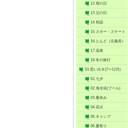
12.母の日
13.父の日
14.初詣
15.スキー・スケート
16.とんど（左義長）
17.温泉
18.冬の旅行
03.思い出Ｂ(7〜12月)
01.七夕
02.海水浴(プール)
03.夏休み
04.花火
05.キャンプ
06.夏祭り