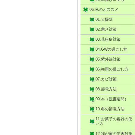
06.私のオススメ
01.大掃除
02.寒さ対策
03.花粉症対策
04.GWの過ごし方
05.紫外線対策
06.梅雨の過ごし方
07.カビ対策
08.節電方法
09.本（読書週間）
10.冬の節電方法
11.お菓子の容器の使
い方
12.我が家の災害対策