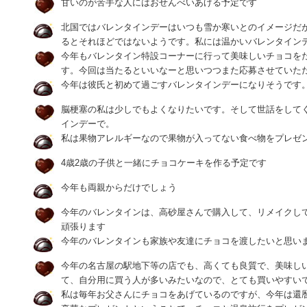
甘いのが苦手な人にはおせんべいあげる予定です
北国ではバレンタインデーはいつも雪か寒いとのイメージだ
るとそれほどではないようです。私には温かいバレンタイン
今年もバレンタイン特設コーナーに行って美味しいチョコを
す。今回は当たるといいなーと思いつつまた応募させていた
今年は彼氏と初めて過ごすバレンタインデーになりそうです
脳梗塞の私は少しでもよくなりたいです。そして世話をして
インデーで。
私は果物アレルギーなので果物が入ってない食べ物をプレゼ
4歳2歳の子供と一緒にチョコケーキを作る予定です
今年も両親からだけでしょう
今年のバレンタインは、高砂屋さんで購入して、リメイクし
頑張ります
今年のバレンタインも家族や友達にチョコを渡したいと思います(
今年の名古屋の駅地下等の店でも、高くても良質で、美味し
て、自分用に買う人が多いみたいなので、とても買いやすい
私は毎年お父さんにチョコをあげているのですが、今年は還