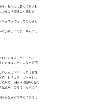
獲得するために並んで購入し
した分より美味しく感じま
ゥショコラに行ってたくさん
るのが楽しいです。喜んでく
ートのチョコレートイベント
渡すチョコレートより自分用
していましたが、今年は育休
って、トリュフ、ガトーショ
してみて、1番いい出来のもの
試食済み。自分は太らずに済
気持ちを込めて早めに渡そう