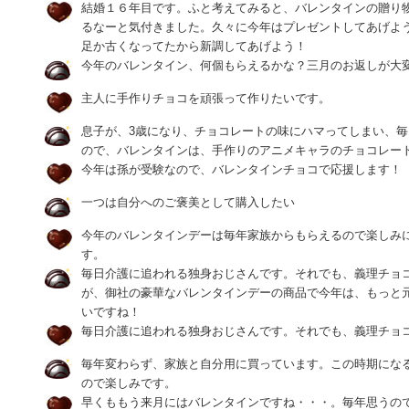
結婚１６年目です。ふと考えてみると、バレンタインの贈り
るなーと気付きました。久々に今年はプレゼントしてあげよ
足か古くなってたから新調してあげよう！
今年のバレンタイン、何個もらえるかな？三月のお返しが大
主人に手作りチョコを頑張って作りたいです。
息子が、3歳になり、チョコレートの味にハマってしまい、
ので、バレンタインは、手作りのアニメキャラのチョコレー
今年は孫が受験なので、バレンタインチョコで応援します！
一つは自分へのご褒美として購入したい
今年のバレンタインデーは毎年家族からもらえるので楽しみ
す。
毎日介護に追われる独身おじさんです。それでも、義理チョ
が、御社の豪華なバレンタインデーの商品で今年は、もっと
いですね！
毎日介護に追われる独身おじさんです。それでも、義理チョ
毎年変わらず、家族と自分用に買っています。この時期にな
ので楽しみです。
早くももう来月にはバレンタインですね・・・。毎年思うの