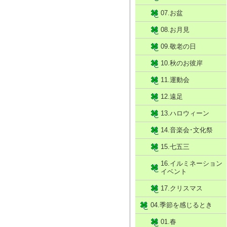
07.お盆
08.お月見
09.敬老の日
10.秋のお彼岸
11.運動会
12.遠足
13.ハロウィーン
14.音楽会･文化祭
15.七五三
16.イルミネーション
イベント
17.クリスマス
04.季節を感じるとき
01.春