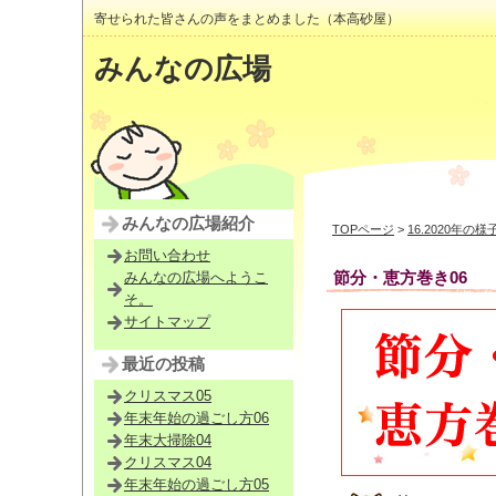
寄せられた皆さんの声をまとめました（本高砂屋）
みんなの広場
みんなの広場紹介
TOPページ
>
16.2020年の様
お問い合わせ
節分・恵方巻き06
みんなの広場へようこ
そ。
サイトマップ
最近の投稿
クリスマス05
年末年始の過ごし方06
年末大掃除04
クリスマス04
年末年始の過ごし方05