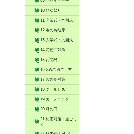
09.ホワイトデー
10.ひな祭り
11.卒業式・卒園式
12.春のお彼岸
13.入学式・入園式
14.花粉症対策
15.お花見
16.GWの過ごし方
17.紫外線対策
18.クールビズ
19.ガーデニング
20.母の日
21.梅雨対策・過ごし
方
22.結婚式の思い出