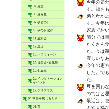
今年の節
07.お盆
す。福を
08.お月見
弟と母が
09.敬老の日
す。今年
家族でお
10.秋のお彼岸
節分では
11.運動会
たくさん
12.遠足
た。今は
13.ハロウィーン
寂しいな
14.音楽会･文化祭
今年の恵
15.七五三
した。で
16.イルミネーション
た。
イベント
豆を買わ
17.クリスマス
のではと
04.季節を感じるとき
最近は、
01.春
キや大福