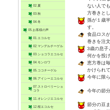
ない人で
02.夏
方巻きと
03.秋
孫が１歳
04.冬
す。
05.お客様の声
食品ロス
01.エコルセ
巻きを注
02.マンデルチーゲル
3歳の息
03.ショコラエコルセ
何かを投
恵方巻は
04.モンロワ
かけられ
05.ココチーゲル
今年に限
06.アイシーエコルセ
07.ストロベリーショ
今年の節
コラ
11.オレンジエコルセ
節分の豆
12.桜エコルセ