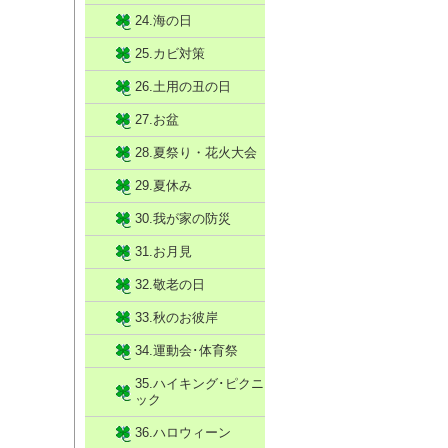
24.海の日
25.カビ対策
26.土用の丑の日
27.お盆
28.夏祭り・花火大会
29.夏休み
30.我が家の防災
31.お月見
32.敬老の日
33.秋のお彼岸
34.運動会･体育祭
35.ハイキング･ピクニ
ック
36.ハロウィーン