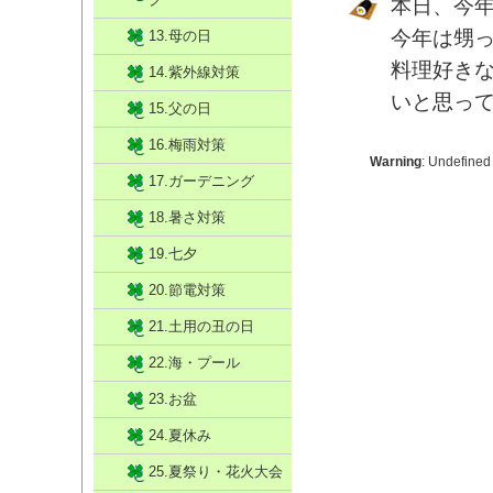
本日、今
今年は甥
13.母の日
料理好き
14.紫外線対策
いと思っ
15.父の日
16.梅雨対策
Warning
: Undefined
17.ガーデニング
18.暑さ対策
19.七夕
20.節電対策
21.土用の丑の日
22.海・プール
23.お盆
24.夏休み
25.夏祭り・花火大会