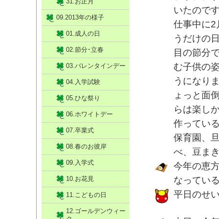
31.お正月
いたのです
09.2013年の様子
仕事中に2
01.成人の日
うだけの日
02.節分･立春
目の節分で
む子供の
03.バレンタインデー
うになりま
04.入学試験
ょっと面倒
05.ひな祭り
らは楽し
06.ホワイトデー
作ってい
07.卒業式
保育園、
08.春のお彼岸
べ、豆ま
09.入学式
今年の恵
10.お花見
なってい
平日のせ
11.こどもの日
12.ゴールデンウィー
ク