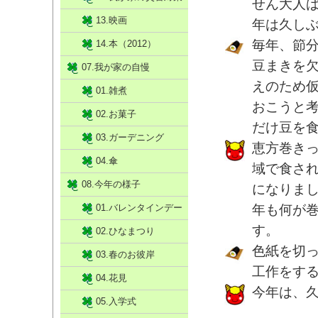
せん大人
13.映画
年は久し
毎年、節
14.本（2012）
豆まきを
07.我が家の自慢
えのため
01.雑煮
おこうと
02.お菓子
だけ豆を
03.ガーデニング
恵方巻き
04.傘
域で食さ
08.今年の様子
になりま
01.バレンタインデー
年も何が
す。
02.ひなまつり
色紙を切
03.春のお彼岸
工作をす
04.花見
今年は、
05.入学式