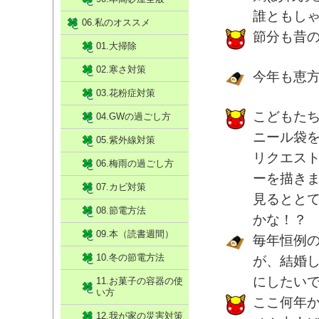
誰ともし
06.私のオススメ
節分も昔
01.大掃除
02.寒さ対策
今年も恵
03.花粉症対策
こどもた
04.GWの過ごし方
ニール袋
05.紫外線対策
リクエス
06.梅雨の過ごし方
ーを描き
07.カビ対策
見るとと
08.節電方法
かな！？
09.本（読書週間）
毎年恒例
10.冬の節電方法
が、結婚
にしたい
11.お菓子の容器の使
い方
ここ何年
12.我が家の災害対策