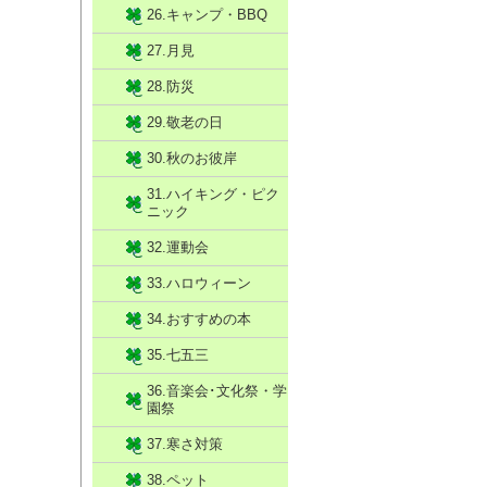
26.キャンプ・BBQ
27.月見
28.防災
29.敬老の日
30.秋のお彼岸
31.ハイキング・ピク
ニック
32.運動会
33.ハロウィーン
34.おすすめの本
35.七五三
36.音楽会･文化祭・学
園祭
37.寒さ対策
38.ペット