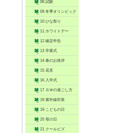
08.試験
09.冬季オリンピック
10.ひな祭り
11.ホワイトデー
12.確定申告
13.卒業式
14.春のお彼岸
15.花見
16.入学式
17.ＧＷの過ごし方
18.紫外線対策
19.こどもの日
20.母の日
21.クールビズ