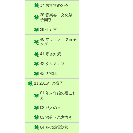
37.おすすめの本
38.音楽会・文化祭・
学園祭
39.七五三
40.マラソン・ジョギ
ング
41.寒さ対策
42.クリスマス
43.大掃除
11.2015年の様子
01.年末年始の過ごし
方
02.成人の日
03.節分・恵方巻き
04.冬の節電対策