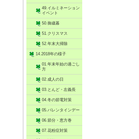
49.イルミネーション
イベント
50.御歳暮
51.クリスマス
52.年末大掃除
14.2018年の様子
01.年末年始の過ごし
方
02.成人の日
03.とんど・左義長
04.冬の節電対策
05.バレンタインデー
06.節分・恵方巻
07.花粉症対策