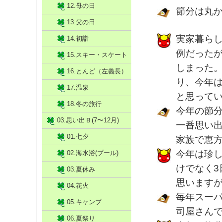
12.母の日
節分は丸
13.父の日
実家暮ら
14.初詣
例だった
15.スキー・スケート
しまった
16.とんど（左義長）
り、今年
17.温泉
と思って
18.冬の旅行
今年の節
03.思い出Ｂ(7〜12月)
一番思い
01.七夕
家族で恵
今年は珍
02.海水浴(プール)
けでなく
03.夏休み
思います
04.花火
毎年スー
05.キャンプ
司屋さん
06.夏祭り