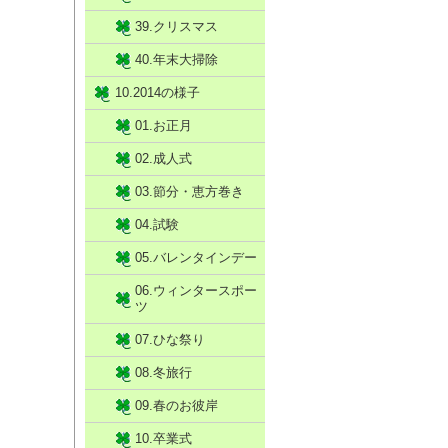
39.クリスマス
40.年末大掃除
10.2014の様子
01.お正月
02.成人式
03.節分・恵方巻き
04.試験
05.バレンタインデー
06.ウィンタースポー
ツ
07.ひな祭り
08.冬旅行
09.春のお彼岸
10.卒業式