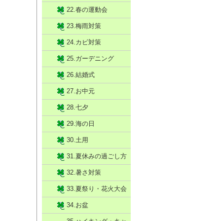
22.春の運動会
23.梅雨対策
24.カビ対策
25.ガーデニング
26.結婚式
27.お中元
28.七夕
29.海の日
30.土用
31.夏休みの過ごし方
32.暑さ対策
33.夏祭り・花火大会
34.お盆