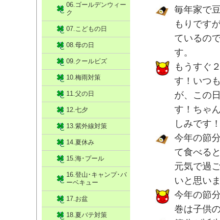
06.ゴールデンウィー
毎年家で
ク
もりです
07.こどもの日
ているの
08.母の日
す。
09.クールビズ
もうすぐ
10.梅雨対策
す！いつ
11.父の日
が、この
す！ちゃ
12.七夕
しみです
13.紫外線対策
今年の節
14.夏休み
て食べる
15.海･プール
元気で過
16.登山･キャンプ･バ
いと思い
ーベキュー
今年の節
17.お盆
巻は子供
18.夏バテ対策