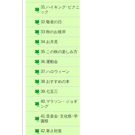
31.ハイキング･ピクニ
ック
32.敬老の日
33.秋のお彼岸
34.お月見
35.この秋の楽しみ方
36.運動会
37.ハロウィーン
38.おすすめの本
39.七五三
40.マラソン・ジョギ
ング
41.音楽会･文化祭･学
園祭
42.寒さ対策