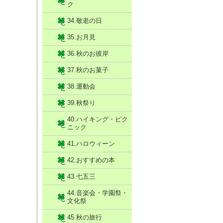
ク
34.敬老の日
35.お月見
36.秋のお彼岸
37.秋のお菓子
38.運動会
39.秋祭り
40.ハイキング・ピク
ニック
41.ハロウィーン
42.おすすめの本
43.七五三
44.音楽会・学園祭・
文化祭
45.秋の旅行