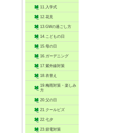
11.入学式
12.花見
13.GWの過ごし方
14.こどもの日
15.母の日
16.ガーデニング
17.紫外線対策
18.衣替え
19.梅雨対策・楽しみ
方
20.父の日
21.クールビズ
22.七夕
23.節電対策