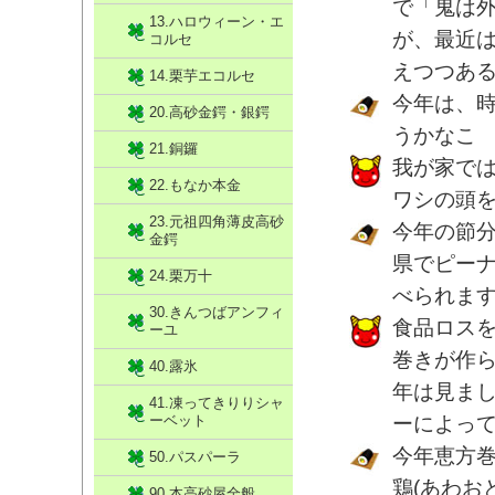
で「鬼は
13.ハロウィーン・エ
が、最近
コルセ
えつつあ
14.栗芋エコルセ
今年は、
20.高砂金鍔・銀鍔
うかなこ
21.銅鑼
我が家で
22.もなか本金
ワシの頭
23.元祖四角薄皮高砂
今年の節
金鍔
県でピー
24.栗万十
べられま
30.きんつばアンフィ
食品ロス
ーユ
巻きが作
40.露氷
年は見ま
41.凍ってきりりシャ
ーベット
ーによっ
今年恵方
50.パスパーラ
鶏(あわお
90.本高砂屋全般