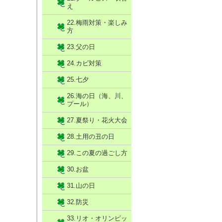
え
22.梅雨対策・楽しみ
方
23.父の日
24.カビ対策
25.七夕
26.海の日（海、川、
プール）
27.夏祭り・花火大会
28.土用の丑の日
29.この夏の過ごし方
30.お盆
31.山の日
32.防災
33.リオ・オリンピッ