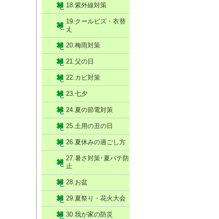
18.紫外線対策
19.クールビズ・衣替
え
20.梅雨対策
21.父の日
22.カビ対策
23.七夕
24.夏の節電対策
25.土用の丑の日
26.夏休みの過ごし方
27.暑さ対策･夏バテ防
止
28.お盆
29.夏祭り・花火大会
30.我が家の防災