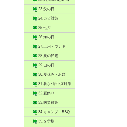
23.父の日
24.カビ対策
25.七夕
26.海の日
27.土用・ウナギ
28.夏の節電
29.山の日
30.夏休み・お盆
31.暑さ･熱中症対策
32.夏祭り
33.防災対策
34.キャンプ・BBQ
35.２学期