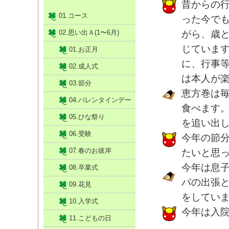
昔からの
01.コース
った今で
02.思い出Ａ(1〜6月)
がら、歳と
じていま
01.お正月
に、行事
02.成人式
は本人が
03.節分
恵方巻は
04.バレンタインデー
食べます
05.ひな祭り
を追い出
06.受験
今年の節
07.春のお彼岸
たいと思
今年は息
08.卒業式
パの出張
09.花見
をしてい
10.入学式
今年は入
11.こどもの日