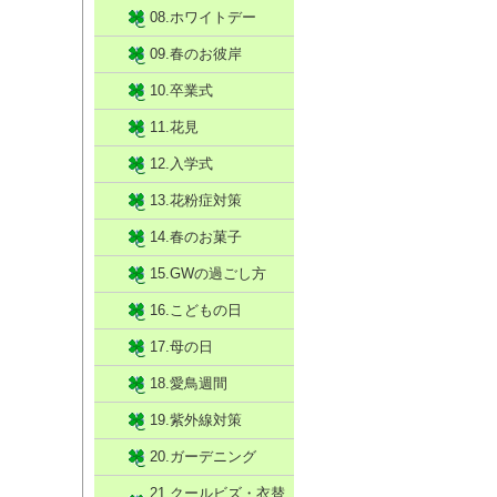
08.ホワイトデー
09.春のお彼岸
10.卒業式
11.花見
12.入学式
13.花粉症対策
14.春のお菓子
15.GWの過ごし方
16.こどもの日
17.母の日
18.愛鳥週間
19.紫外線対策
20.ガーデニング
21.クールビズ・衣替