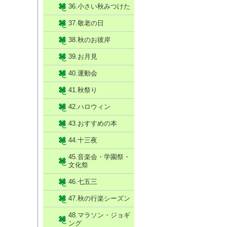
36.小さい秋みつけた
37.敬老の日
38.秋のお彼岸
39.お月見
40.運動会
41.秋祭り
42.ハロウィン
43.おすすめの本
44.十三夜
45.音楽会・学園祭・
文化祭
46.七五三
47.秋の行楽シーズン
48.マラソン・ジョギ
ング