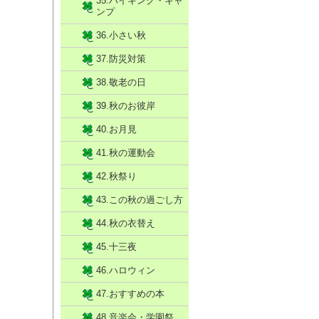
35.ハイキング・キャ
ンプ
36.小さい秋
37.防災対策
38.敬老の日
39.秋のお彼岸
40.お月見
41.秋の運動会
42.秋祭り
43.この秋の過ごし方
44.秋の衣替え
45.十三夜
46.ハロウィン
47.おすすめの本
48.音楽会・学園祭