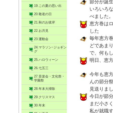
節分が誕
19.この夏の思い出
いろいろ
20.敬老の日
べました
21.秋のお彼岸
恵方巻は
した
22.お月見
毎年恵方
23.運動会
どであま
24.マラソン･ジョギン
グ
で、何も
明日、恵
25.ハロウィーン
26.七五三
今年も恵
27.音楽会・文化祭・
学園祭
んの節分
見送りま
28.年末大掃除
今日が節
29.クリスマス
まだ小さ
30.年末
私が就職