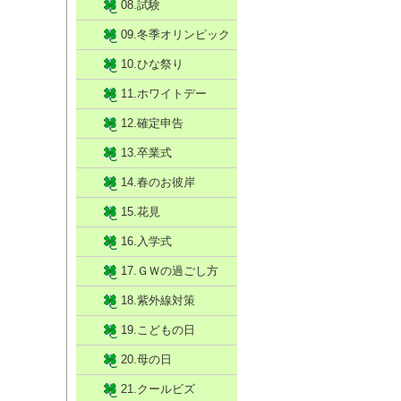
08.試験
09.冬季オリンピック
10.ひな祭り
11.ホワイトデー
12.確定申告
13.卒業式
14.春のお彼岸
15.花見
16.入学式
17.ＧＷの過ごし方
18.紫外線対策
19.こどもの日
20.母の日
21.クールビズ