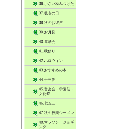
36.小さい秋みつけた
37.敬老の日
38.秋のお彼岸
39.お月見
40.運動会
41.秋祭り
42.ハロウィン
43.おすすめの本
44.十三夜
45.音楽会・学園祭・
文化祭
46.七五三
47.秋の行楽シーズン
48.マラソン・ジョギ
ング