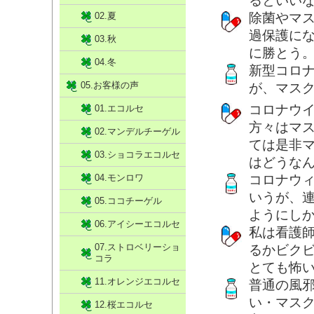
るといい
02.夏
除菌やマ
過保護に
03.秋
に勝とう
04.冬
新型コロ
05.お客様の声
が、マス
コロナウ
01.エコルセ
方々はマ
02.マンデルチーゲル
ては是非
03.ショコラエコルセ
はどうな
04.モンロワ
コロナウ
いうが、
05.ココチーゲル
ようにし
06.アイシーエコルセ
私は看護
07.ストロベリーショ
るかビク
コラ
とても怖
11.オレンジエコルセ
普通の風
い・マス
12.桜エコルセ