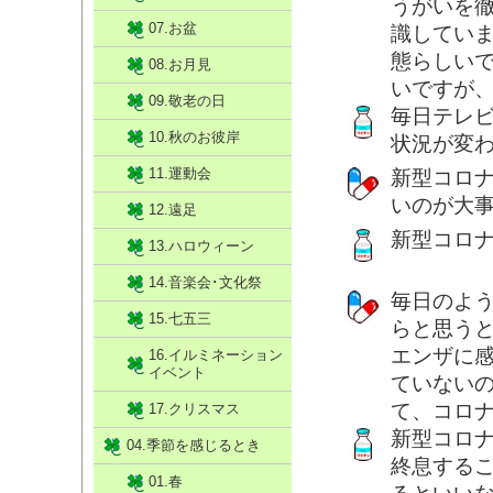
うがいを
07.お盆
識してい
態らしい
08.お月見
いですが
09.敬老の日
毎日テレ
10.秋のお彼岸
状況が変
11.運動会
新型コロ
いのが大
12.遠足
新型コロ
13.ハロウィーン
14.音楽会･文化祭
毎日のよ
15.七五三
らと思う
エンザに
16.イルミネーション
イベント
ていない
て、コロ
17.クリスマス
新型コロ
04.季節を感じるとき
終息する
01.春