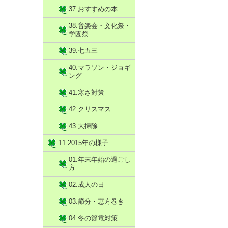
37.おすすめの本
38.音楽会・文化祭・
学園祭
39.七五三
40.マラソン・ジョギ
ング
41.寒さ対策
42.クリスマス
43.大掃除
11.2015年の様子
01.年末年始の過ごし
方
02.成人の日
03.節分・恵方巻き
04.冬の節電対策