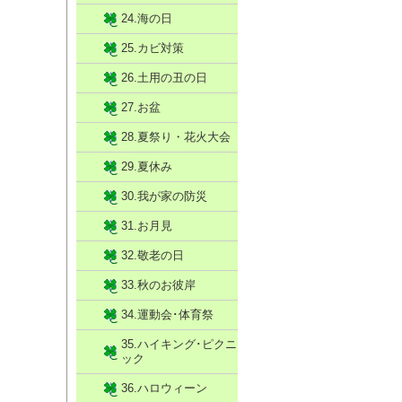
24.海の日
25.カビ対策
26.土用の丑の日
27.お盆
28.夏祭り・花火大会
29.夏休み
30.我が家の防災
31.お月見
32.敬老の日
33.秋のお彼岸
34.運動会･体育祭
35.ハイキング･ピクニ
ック
36.ハロウィーン