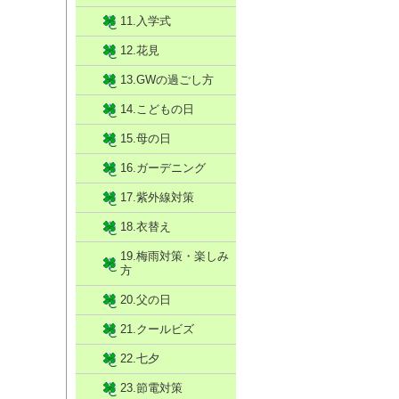
11.入学式
12.花見
13.GWの過ごし方
14.こどもの日
15.母の日
16.ガーデニング
17.紫外線対策
18.衣替え
19.梅雨対策・楽しみ
方
20.父の日
21.クールビズ
22.七夕
23.節電対策