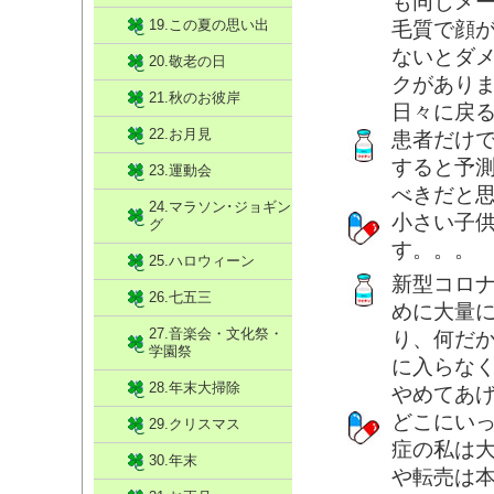
も同じメ
19.この夏の思い出
毛質で顔
ないとダ
20.敬老の日
クがあり
21.秋のお彼岸
日々に戻
22.お月見
患者だけ
すると予
23.運動会
べきだと
24.マラソン･ジョギン
小さい子
グ
す。。。
25.ハロウィーン
新型コロ
26.七五三
めに大量
27.音楽会・文化祭・
り、何だ
学園祭
に入らな
28.年末大掃除
やめてあ
どこにい
29.クリスマス
症の私は
30.年末
や転売は