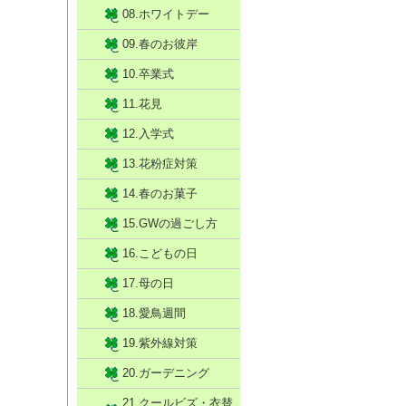
08.ホワイトデー
09.春のお彼岸
10.卒業式
11.花見
12.入学式
13.花粉症対策
14.春のお菓子
15.GWの過ごし方
16.こどもの日
17.母の日
18.愛鳥週間
19.紫外線対策
20.ガーデニング
21.クールビズ・衣替