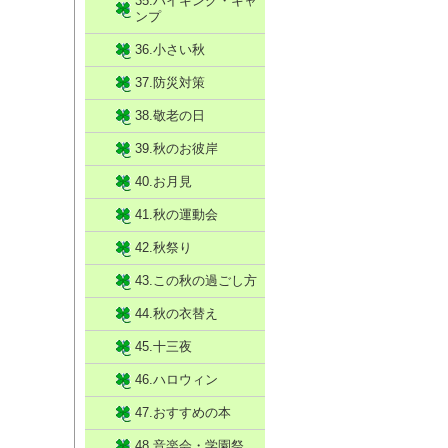
35.ハイキング・キャ
ンプ
36.小さい秋
37.防災対策
38.敬老の日
39.秋のお彼岸
40.お月見
41.秋の運動会
42.秋祭り
43.この秋の過ごし方
44.秋の衣替え
45.十三夜
46.ハロウィン
47.おすすめの本
48.音楽会・学園祭