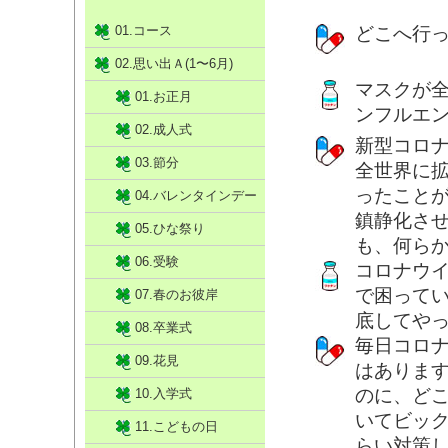
01.コース
どこへ行
02.思い出Ａ(1〜6月)
マスクが
01.お正月
ンフルエ
02.成人式
新型コロ
03.節分
全世界に
ったこと
04.バレンタインデー
鎮静化さ
05.ひな祭り
も、何ら
06.受験
コロナウ
で困って
07.春のお彼岸
底してや
08.卒業式
毎日コロ
09.花見
はありま
のに、ど
10.入学式
いてビッ
11.こどもの日
らい対策