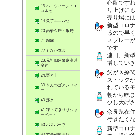
心配です
13.ハロウィーン・エ
り上げにも
コルセ
売り場には
14.栗芋エコルセ
新型コロ
20.高砂金鍔・銀鍔
るので早
スプレー
21.銅鑼
です
22.もなか本金
連日、新
23.元祖四角薄皮高砂
増してい
金鍔
父が医療
24.栗万十
ストック
30.きんつばアンフィ
れている
ーユ
朝から晩
40.露氷
少し大げ
41.凍ってきりりシャ
奈良県在
ーベット
行きたく
50.パスパーラ
新型コロ
90.本高砂屋全般