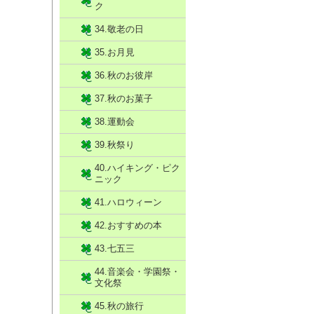
ク
34.敬老の日
35.お月見
36.秋のお彼岸
37.秋のお菓子
38.運動会
39.秋祭り
40.ハイキング・ピク
ニック
41.ハロウィーン
42.おすすめの本
43.七五三
44.音楽会・学園祭・
文化祭
45.秋の旅行