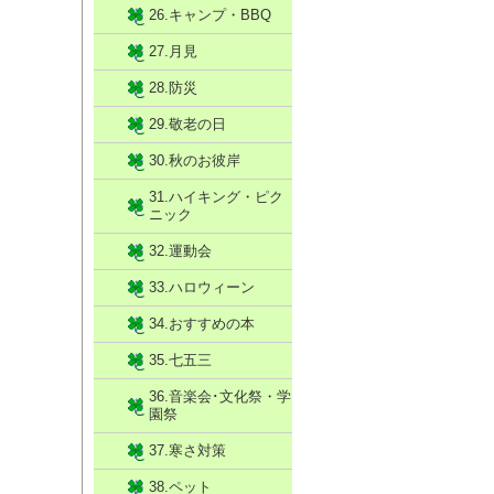
26.キャンプ・BBQ
27.月見
28.防災
29.敬老の日
30.秋のお彼岸
31.ハイキング・ピク
ニック
32.運動会
33.ハロウィーン
34.おすすめの本
35.七五三
36.音楽会･文化祭・学
園祭
37.寒さ対策
38.ペット