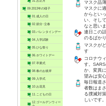
31.お正月
マスク品
マスクに
09.2013年の様子
からとい
01.成人の日
い、そし
02.節分･立春
なと思い
連日この
03.バレンタインデー
のるばか
04.入学試験
マスクが
05.ひな祭り
す
06.ホワイトデー
コロナウ
07.卒業式
す。SAR
か、変異
08.春のお彼岸
望みは安
09.入学式
毎日報道
10.お花見
者数はま
る撲滅対
11.こどもの日
しいです
12.ゴールデンウィー
ク