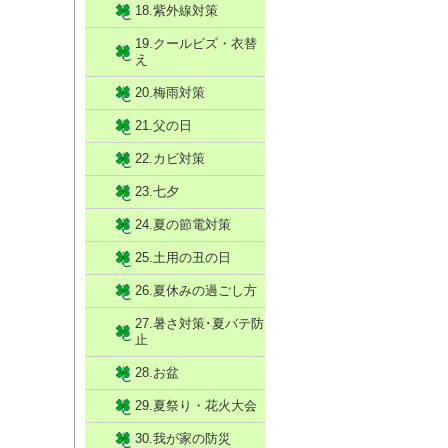
18.紫外線対策
19.クールビズ・衣替
え
20.梅雨対策
21.父の日
22.カビ対策
23.七夕
24.夏の節電対策
25.土用の丑の日
26.夏休みの過ごし方
27.暑さ対策･夏バテ防
止
28.お盆
29.夏祭り・花火大会
30.我が家の防災