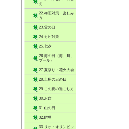
え
22.梅雨対策・楽しみ
方
23.父の日
24.カビ対策
25.七夕
26.海の日（海、川、
プール）
27.夏祭り・花火大会
28.土用の丑の日
29.この夏の過ごし方
30.お盆
31.山の日
32.防災
33.リオ・オリンピッ