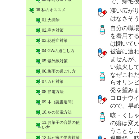
で、帰宅
06.私のオススメ
凄い広が
はなさそ
01.大掃除
自分の職
02.寒さ対策
を着用す
03.花粉症対策
は聞いて
被害に遭
04.GWの過ごし方
ませんが
05.紫外線対策
い鎮火し
06.梅雨の過ごし方
なぜこれ
07.カビ対策
らオリン
発を望み
08.節電方法
コロナウ
09.本（読書週間）
ので、早
10.冬の節電方法
咳・くし
の癖は変
11.お菓子の容器の使
い方
うことも
12.我が家の災害対策
退職後、