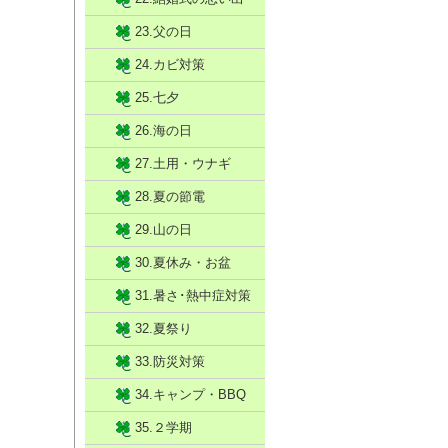
23.父の日
24.カビ対策
25.七夕
26.海の日
27.土用・ウナギ
28.夏の節電
29.山の日
30.夏休み・お盆
31.暑さ･熱中症対策
32.夏祭り
33.防災対策
34.キャンプ・BBQ
35.２学期