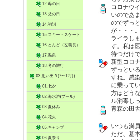
12.母の日
コロナウ
13.父の日
いのであ
のでずっ
14.初詣
が・・・
15.スキー・スケート
ライラし
16.とんど（左義長）
す。私は
待つだけ
17.温泉
新型コロ
18.冬の旅行
ずっとい
03.思い出Ｂ(7〜12月)
すね。感
に乗って
01.七夕
方はどう
02.海水浴(プール)
ル消毒し
03.夏休み
青森の田
04.花火
いつも満
05.キャンプ
ただ、基
06.夏祭り