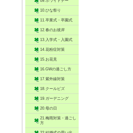
09.ホワイトデー
10.ひな祭り
11.卒業式・卒園式
12.春のお彼岸
13.入学式・入園式
14.花粉症対策
15.お花見
16.GWの過ごし方
17.紫外線対策
18.クールビズ
19.ガーデニング
20.母の日
21.梅雨対策・過ごし
方
22.結婚式の思い出