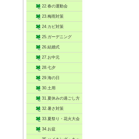
22.春の運動会
23.梅雨対策
24.カビ対策
25.ガーデニング
26.結婚式
27.お中元
28.七夕
29.海の日
30.土用
31.夏休みの過ごし方
32.暑さ対策
33.夏祭り・花火大会
34.お盆