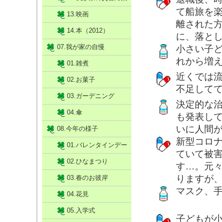
て船旅を
13.映画
離された
14.本（2012）
に、落と
07.我が家の自慢
小さい子
れから増
01.雑煮
近くでは
02.お菓子
不足して
03.ガーデニング
決定的な
04.傘
も発表して
いに人間
08.今年の様子
新型コロ
01.バレンタインデー
ていて被
02.ひなまつり
す…。元
りますが
03.春のお彼岸
マスク、
04.花見
05.入学式
子どもが