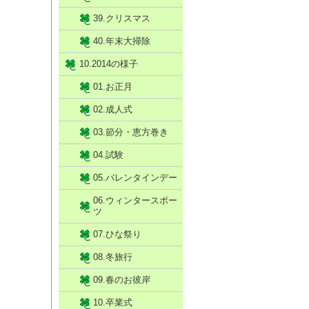
39.クリスマス
40.年末大掃除
10.2014の様子
01.お正月
02.成人式
03.節分・恵方巻き
04.試験
05.バレンタインデー
06.ウィンタースポー
ツ
07.ひな祭り
08.冬旅行
09.春のお彼岸
10.卒業式