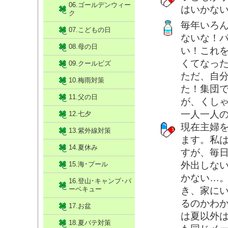
06.ゴールデンウィー
はいかな
ク
毎年いろ
07.こどもの日
ないな！
08.母の日
い！これ
くてなっ
09.クールビズ
ただ、自
10.梅雨対策
た！集団
11.父の日
が、くし
一人一人
12.七夕
現在主婦
13.紫外線対策
ます。私
14.夏休み
すが、毎
外出しな
15.海･プール
かない…
16.登山･キャンプ･バ
ーベキュー
き、家に
るのかわ
17.お盆
は夏以外
18.夏バテ対策