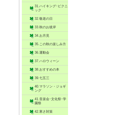
31.ハイキング･ピクニ
ック
32.敬老の日
33.秋のお彼岸
34.お月見
35.この秋の楽しみ方
36.運動会
37.ハロウィーン
38.おすすめの本
39.七五三
40.マラソン・ジョギ
ング
41.音楽会･文化祭･学
園祭
42.寒さ対策