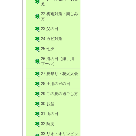
え
22.梅雨対策・楽しみ
方
23.父の日
24.カビ対策
25.七夕
26.海の日（海、川、
プール）
27.夏祭り・花火大会
28.土用の丑の日
29.この夏の過ごし方
30.お盆
31.山の日
32.防災
33.リオ・オリンピッ