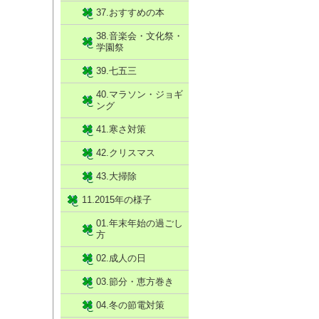
37.おすすめの本
38.音楽会・文化祭・
学園祭
39.七五三
40.マラソン・ジョギ
ング
41.寒さ対策
42.クリスマス
43.大掃除
11.2015年の様子
01.年末年始の過ごし
方
02.成人の日
03.節分・恵方巻き
04.冬の節電対策