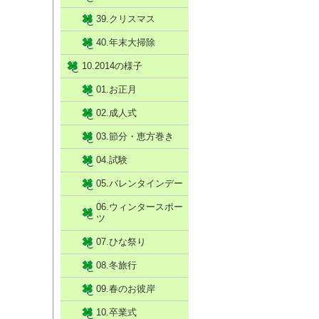
39.クリスマス
40.年末大掃除
10.2014の様子
01.お正月
02.成人式
03.節分・恵方巻き
04.試験
05.バレンタインデー
06.ウィンタースポー
ツ
07.ひな祭り
08.冬旅行
09.春のお彼岸
10.卒業式