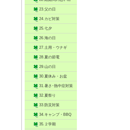
23.父の日
24.カビ対策
25.七夕
26.海の日
27.土用・ウナギ
28.夏の節電
29.山の日
30.夏休み・お盆
31.暑さ･熱中症対策
32.夏祭り
33.防災対策
34.キャンプ・BBQ
35.２学期