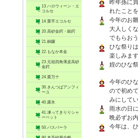
昨年孫に
13.ハロウィーン・エ
れたこと
コルセ
今年のお
14.栗芋エコルセ
大人しく
20.高砂金鍔・銀鍔
でもらおうか
21.銅鑼
ひな祭り
22.もなか本金
楽しみま
23.元祖四角薄皮高砂
姪のひな
金鍔
24.栗万十
今年のひ
30.きんつばアンフィ
ので初め
ーユ
みにして
40.露氷
雨水の日
41.凍ってきりりシャ
晩必ずお
ーベット
今年は、
50.パスパーラ
90.本高砂屋全般