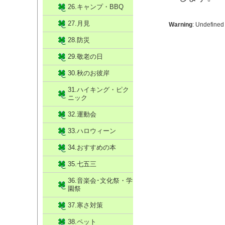
26.キャンプ・BBQ
27.月見
Warning
: Undefined
28.防災
29.敬老の日
30.秋のお彼岸
31.ハイキング・ピク
ニック
32.運動会
33.ハロウィーン
34.おすすめの本
35.七五三
36.音楽会･文化祭・学
園祭
37.寒さ対策
38.ペット