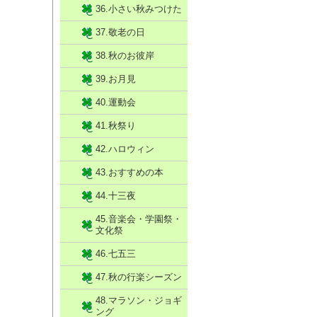
36.小さい秋みつけた
37.敬老の日
38.秋のお彼岸
39.お月見
40.運動会
41.秋祭り
42.ハロウィン
43.おすすめの本
44.十三夜
45.音楽会・学園祭・
文化祭
46.七五三
47.秋の行楽シーズン
48.マラソン・ジョギ
ング