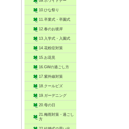
09.ホワイトデー
10.ひな祭り
11.卒業式・卒園式
12.春のお彼岸
13.入学式・入園式
14.花粉症対策
15.お花見
16.GWの過ごし方
17.紫外線対策
18.クールビズ
19.ガーデニング
20.母の日
21.梅雨対策・過ごし
方
22.結婚式の思い出