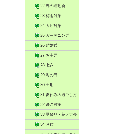
22.春の運動会
23.梅雨対策
24.カビ対策
25.ガーデニング
26.結婚式
27.お中元
28.七夕
29.海の日
30.土用
31.夏休みの過ごし方
32.暑さ対策
33.夏祭り・花火大会
34.お盆