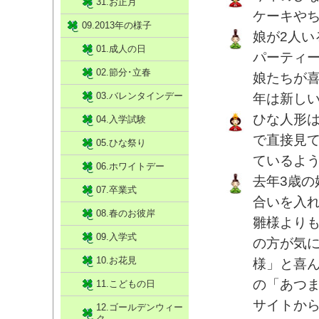
31.お正月
ケーキや
09.2013年の様子
娘が2人
01.成人の日
パーティ
02.節分･立春
娘たちが
03.バレンタインデー
年は新し
ひな人形
04.入学試験
で直接見
05.ひな祭り
ているよ
06.ホワイトデー
去年3歳
07.卒業式
合いを入
08.春のお彼岸
雛様より
09.入学式
の方が気
10.お花見
様」と喜ん
の「あつ
11.こどもの日
サイトか
12.ゴールデンウィー
ク