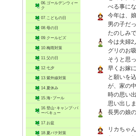
06.ゴールデンウィー
べる事に
ク
今年は、
07.こどもの日
男の子だ
08.母の日
たのしみ
09.クールビズ
今は夫婦
10.梅雨対策
グリのお
11.父の日
そうと思
早くお嫁
12.七夕
と願いを
13.紫外線対策
が、家の
14.夏休み
時の思い
15.海･プール
思い出し
16.登山･キャンプ･バ
長男の娘
ーベキュー
17.お盆
リカちゃ
18.夏バテ対策