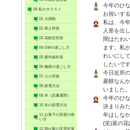
今年のひ
06.私のオススメ
お祝いす
01.大掃除
私は、今
02.寒さ対策
人形を出
03.花粉症対策
間はたわ
ます。私
04.GWの過ごし方
れいにし
05.紫外線対策
したいで
06.梅雨の過ごし方
今日近所
07.カビ対策
菱餅なん
08.節電方法
いました
09.本（読書週間）
今年のひ
10.冬の節電方法
決まりみ
年はしな
11.お菓子の容器の使
い方
(笑)菜の
12.我が家の災害対策