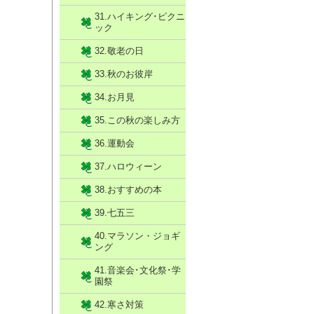
31.ハイキング･ピクニ
ック
32.敬老の日
33.秋のお彼岸
34.お月見
35.この秋の楽しみ方
36.運動会
37.ハロウィーン
38.おすすめの本
39.七五三
40.マラソン・ジョギ
ング
41.音楽会･文化祭･学
園祭
42.寒さ対策