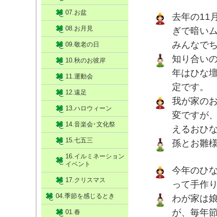
07.お盆
去年の11
08.お月見
ぎで暗い
みんなで
09.敬老の日
知り合い
10.秋のお彼岸
年はひな
11.運動会
定です。
12.遠足
我が家の
13.ハロウィーン
変ですが
14.音楽会･文化祭
えるおひ
15.七五三
孫とお雛
16.イルミネーション
イベント
今年のひ
17.クリスマス
って手作
04.季節を感じるとき
わが家は
が、毎年
01.春