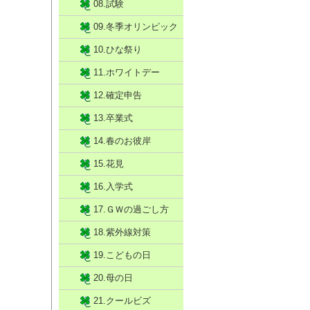
08.試験
09.冬季オリンピック
10.ひな祭り
11.ホワイトデー
12.確定申告
13.卒業式
14.春のお彼岸
15.花見
16.入学式
17.ＧＷの過ごし方
18.紫外線対策
19.こどもの日
20.母の日
21.クールビズ