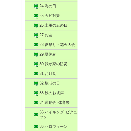
24.海の日
25.カビ対策
26.土用の丑の日
27.お盆
28.夏祭り・花火大会
29.夏休み
30.我が家の防災
31.お月見
32.敬老の日
33.秋のお彼岸
34.運動会･体育祭
35.ハイキング･ピクニ
ック
36.ハロウィーン