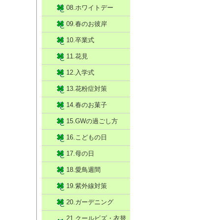
08.ホワイトデー
09.春のお彼岸
10.卒業式
11.花見
12.入学式
13.花粉症対策
14.春のお菓子
15.GWの過ごし方
16.こどもの日
17.母の日
18.愛鳥週間
19.紫外線対策
20.ガーデニング
21.クールビズ・衣替