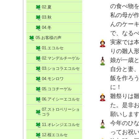
の食べ物
02.夏
私の母が
03.秋
んのケー
04.冬
で、なる
05.お客様の声
実家では
01.エコルセ
りの雛人
02.マンデルチーゲル
娘が一歳
自分と妻
03.ショコラエコルセ
飯を作ろ
04.モンロワ
に！
05.ココチーゲル
雛祭りは
06.アイシーエコルセ
た。是非
07.ストロベリーショ
願いしま
コラ
今年のひ
11.オレンジエコルセ
ってお祝
12.桜エコルセ