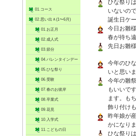
ひな祭り
01.コース
いないの
誕生日ケ
02.思い出Ａ(1〜6月)
今日お雛
01.お正月
春が待ち
02.成人式
先日お雛
03.節分
04.バレンタインデー
今年のひ
05.ひな祭り
いと思い
06.受験
今年の雛
もいいで
07.春のお彼岸
ます。も
08.卒業式
飾り付け
09.花見
昨年娘が
10.入学式
かになり
11.こどもの日
ひな祭り