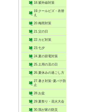
18.紫外線対策
19.クールビズ・衣替
え
20.梅雨対策
21.父の日
22.カビ対策
23.七夕
24.夏の節電対策
25.土用の丑の日
26.夏休みの過ごし方
27.暑さ対策･夏バテ防
止
28.お盆
29.夏祭り・花火大会
30.我が家の防災