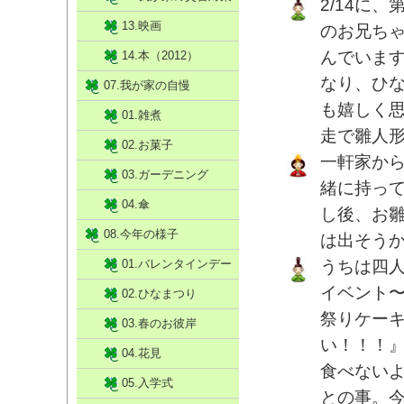
2/14に
13.映画
のお兄ち
んでいま
14.本（2012）
なり、ひ
07.我が家の自慢
も嬉しく
01.雑煮
走で雛人
02.お菓子
一軒家か
03.ガーデニング
緒に持っ
04.傘
し後、お
08.今年の様子
は出そう
01.バレンタインデー
うちは四
イベント
02.ひなまつり
祭りケー
03.春のお彼岸
い！！！
04.花見
食べない
05.入学式
との事。