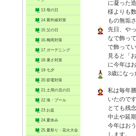
に凝った
13.母の日
様よりも
もの無垢さ
14.紫外線対策
先日、や
15.父の日
なで飾っ
16.梅雨対策
で飾って
17.ガーデニング
見ると「
18.暑さ対策
に今年は
19.七夕
3歳になっ
20.節電対策
私は毎年
21.土用の丑の日
いたので
22.海・プール
とても残
23.お盆
中止や延
24.夏休み
今年はお
25.夏祭り・花火大会
します。