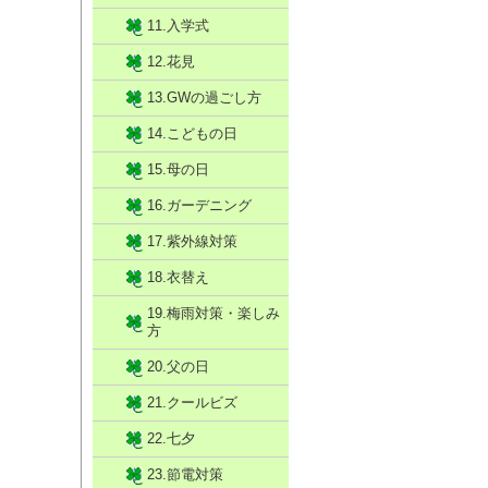
11.入学式
12.花見
13.GWの過ごし方
14.こどもの日
15.母の日
16.ガーデニング
17.紫外線対策
18.衣替え
19.梅雨対策・楽しみ
方
20.父の日
21.クールビズ
22.七夕
23.節電対策