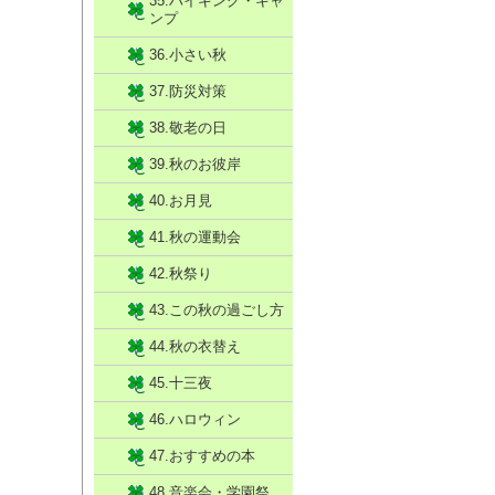
35.ハイキング・キャ
ンプ
36.小さい秋
37.防災対策
38.敬老の日
39.秋のお彼岸
40.お月見
41.秋の運動会
42.秋祭り
43.この秋の過ごし方
44.秋の衣替え
45.十三夜
46.ハロウィン
47.おすすめの本
48.音楽会・学園祭