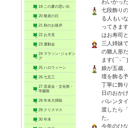
わいかっ
19.この夏の思い出
七段飾り
20.敬老の日
る人もい
21.秋のお彼岸
ってきま
はお寿司
22.お月見
三人姉妹
23.運動会
の雛人形
24.マラソン･ジョギン
グ
ます(⌒‐⌒
娘が五歳
25.ハロウィーン
壇を飾る
26.七五三
丁寧に飾
27.音楽会・文化祭・
学園祭
日のおか
28.年末大掃除
バレンタ
渡したら
29.クリスマス
た。
30.年末
今年のひ