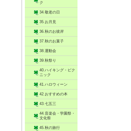
ク
34.敬老の日
35.お月見
36.秋のお彼岸
37.秋のお菓子
38.運動会
39.秋祭り
40.ハイキング・ピク
ニック
41.ハロウィーン
42.おすすめの本
43.七五三
44.音楽会・学園祭・
文化祭
45.秋の旅行