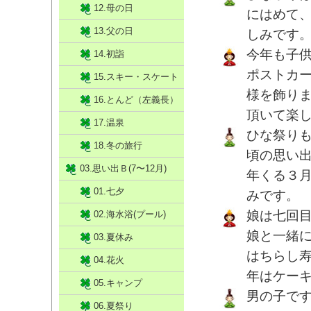
12.母の日
にはめて
13.父の日
しみです
今年も子
14.初詣
ポストカ
15.スキー・スケート
様を飾り
16.とんど（左義長）
頂いて楽
17.温泉
ひな祭り
18.冬の旅行
頃の思い
03.思い出Ｂ(7〜12月)
年くる３
01.七夕
みです。
娘は七回
02.海水浴(プール)
娘と一緒
03.夏休み
はちらし
04.花火
年はケー
05.キャンプ
男の子で
06.夏祭り