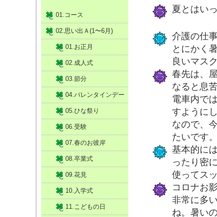
夏とはい
01.コース
02.思い出Ａ(1〜6月)
介護の仕
01.お正月
とにかく
良いマス
02.成人式
春先は、
03.節分
なると息
04.バレンタインデー
電車内で
すように
05.ひな祭り
なので、
06.受験
たいです。
07.春のお彼岸
基本的に
08.卒業式
ったり密
使ってス
09.花見
コロナお
10.入学式
非常に多
11.こどもの日
ね。暑い