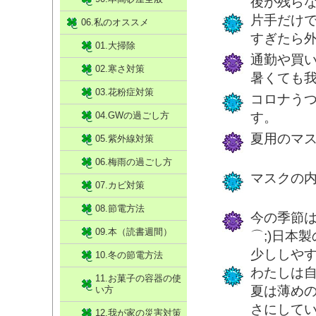
後が残ら
片手だけで
06.私のオススメ
すぎたら
01.大掃除
通勤や買
02.寒さ対策
暑くても
03.花粉症対策
コロナう
04.GWの過ごし方
す。
夏用のマ
05.紫外線対策
06.梅雨の過ごし方
マスクの
07.カビ対策
08.節電方法
今の季節は
09.本（読書週間）
⌒;)日本
少ししや
10.冬の節電方法
わたしは
11.お菓子の容器の使
夏は薄め
い方
さにして
12.我が家の災害対策