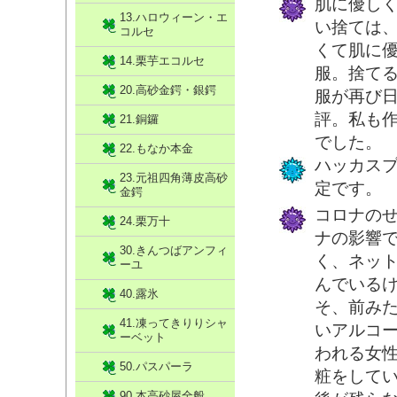
肌に優し
13.ハロウィーン・エ
い捨ては
コルセ
くて肌に
14.栗芋エコルセ
服。捨て
20.高砂金鍔・銀鍔
服が再び
評。私も
21.銅鑼
でした。
22.もなか本金
ハッカス
23.元祖四角薄皮高砂
定です。
金鍔
コロナの
24.栗万十
ナの影響
30.きんつばアンフィ
く、ネッ
ーユ
んでいる
40.露氷
そ、前み
41.凍ってきりりシャ
いアルコ
ーベット
われる女
50.パスパーラ
粧をして
90.本高砂屋全般