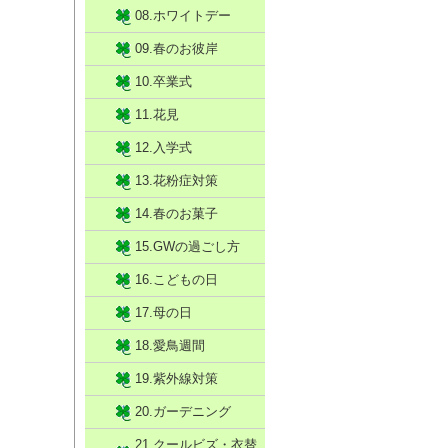
08.ホワイトデー
09.春のお彼岸
10.卒業式
11.花見
12.入学式
13.花粉症対策
14.春のお菓子
15.GWの過ごし方
16.こどもの日
17.母の日
18.愛鳥週間
19.紫外線対策
20.ガーデニング
21.クールビズ・衣替