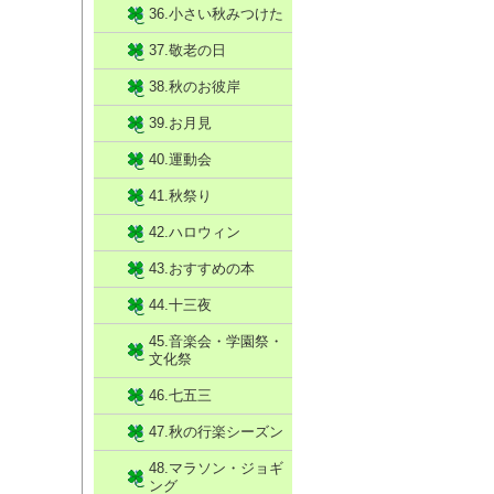
36.小さい秋みつけた
37.敬老の日
38.秋のお彼岸
39.お月見
40.運動会
41.秋祭り
42.ハロウィン
43.おすすめの本
44.十三夜
45.音楽会・学園祭・
文化祭
46.七五三
47.秋の行楽シーズン
48.マラソン・ジョギ
ング