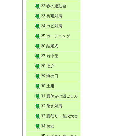
22.春の運動会
23.梅雨対策
24.カビ対策
25.ガーデニング
26.結婚式
27.お中元
28.七夕
29.海の日
30.土用
31.夏休みの過ごし方
32.暑さ対策
33.夏祭り・花火大会
34.お盆