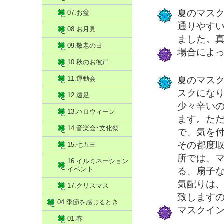
夏のマス
07.お盆
通りやす
08.お月見
ました。
09.敬老の日
場合によ
10.秋のお彼岸
11.運動会
夏のマス
スクにな
12.遠足
少々辛い
13.ハロウィーン
ます。た
14.音楽会･文化祭
で、気を
その都度
15.七五三
所では、
16.イルミネーション
イベント
る、扇子
気配りは
17.クリスマス
致します
04.季節を感じるとき
マスクイ
01.春