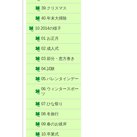
39.クリスマス
40.年末大掃除
10.2014の様子
01.お正月
02.成人式
03.節分・恵方巻き
04.試験
05.バレンタインデー
06.ウィンタースポー
ツ
07.ひな祭り
08.冬旅行
09.春のお彼岸
10.卒業式