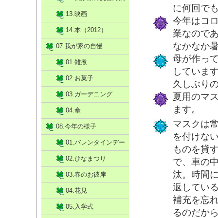
に何回で
13.映画
今年はコ
14.本（2012）
業なので
なかなか
07.我が家の自慢
母が作っ
01.雑煮
していま
02.お菓子
久しぶり
03.ガーデニング
夏用のマ
ます。
04.傘
マスクは
08.今年の様子
を付けな
01.バレンタインデー
ものを貸
02.ひなまつり
で、車の
汰。時間
03.春のお彼岸
返してい
04.花見
補充を忘
05.入学式
るのだか