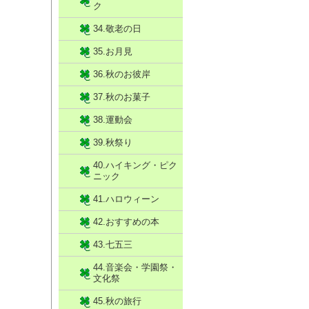
ク
34.敬老の日
35.お月見
36.秋のお彼岸
37.秋のお菓子
38.運動会
39.秋祭り
40.ハイキング・ピク
ニック
41.ハロウィーン
42.おすすめの本
43.七五三
44.音楽会・学園祭・
文化祭
45.秋の旅行