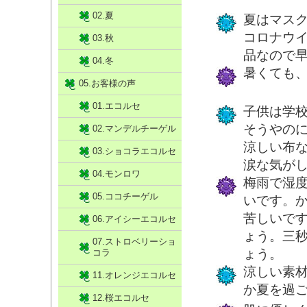
02.夏
夏はマス
コロナウ
03.秋
品なので
04.冬
暑くても
05.お客様の声
01.エコルセ
子供は学
そうやの
02.マンデルチーゲル
涼しい布
03.ショコラエコルセ
涙な気が
04.モンロワ
梅雨で湿
05.ココチーゲル
いです。
苦しいで
06.アイシーエコルセ
ょう。三
07.ストロベリーショ
ょう。
コラ
涼しい素
11.オレンジエコルセ
か夏を過
12.桜エコルセ