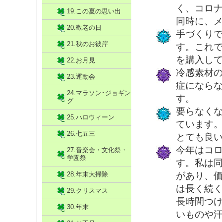
く、コロ
19.この夏の思い出
同時に、
20.敬老の日
手づくり
21.秋のお彼岸
す。これ
を購入し
22.お月見
冷感素材
23.運動会
症になら
24.マラソン･ジョギン
す。
グ
要らなく
25.ハロウィーン
ています
26.七五三
とても良
今年はコ
27.音楽会・文化祭・
学園祭
す。私は
28.年末大掃除
があり、
は長く続
29.クリスマス
長時間つ
30.年末
いものや