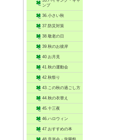
35.ハイキング・キャ
ンプ
36.小さい秋
37.防災対策
38.敬老の日
39.秋のお彼岸
40.お月見
41.秋の運動会
42.秋祭り
43.この秋の過ごし方
44.秋の衣替え
45.十三夜
46.ハロウィン
47.おすすめの本
48.音楽会・学園祭