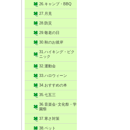
26.キャンプ・BBQ
27.月見
28.防災
29.敬老の日
30.秋のお彼岸
31.ハイキング・ピク
ニック
32.運動会
33.ハロウィーン
34.おすすめの本
35.七五三
36.音楽会･文化祭・学
園祭
37.寒さ対策
38.ペット