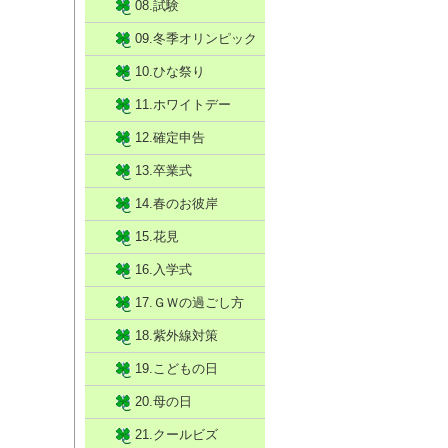
08.試験
09.冬季オリンピック
10.ひな祭り
11.ホワイトデー
12.確定申告
13.卒業式
14.春のお彼岸
15.花見
16.入学式
17.ＧＷの過ごし方
18.紫外線対策
19.こどもの日
20.母の日
21.クールビズ