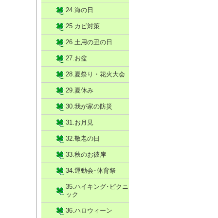
24.海の日
25.カビ対策
26.土用の丑の日
27.お盆
28.夏祭り・花火大会
29.夏休み
30.我が家の防災
31.お月見
32.敬老の日
33.秋のお彼岸
34.運動会･体育祭
35.ハイキング･ピクニ
ック
36.ハロウィーン