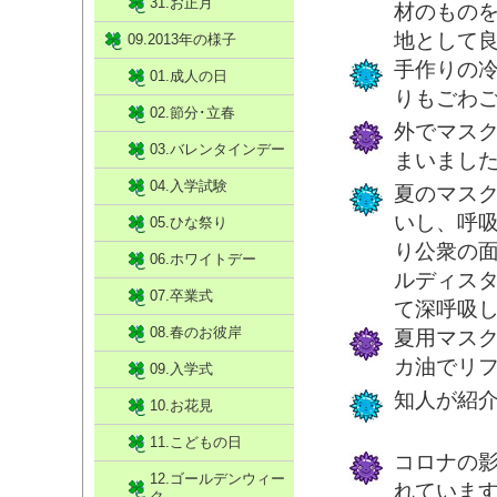
31.お正月
材のもの
地として
09.2013年の様子
手作りの
01.成人の日
りもごわ
02.節分･立春
外でマス
03.バレンタインデー
まいまし
04.入学試験
夏のマス
いし、呼
05.ひな祭り
り公衆の
06.ホワイトデー
ルディス
07.卒業式
て深呼吸
08.春のお彼岸
夏用マス
カ油でリ
09.入学式
知人が紹
10.お花見
11.こどもの日
コロナの
12.ゴールデンウィー
れていま
ク