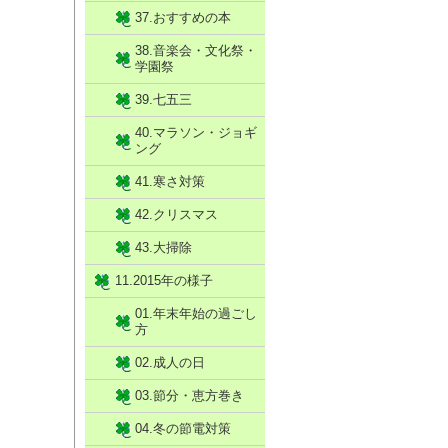
37.おすすめの本
38.音楽会・文化祭・
学園祭
39.七五三
40.マラソン・ジョギ
ング
41.寒さ対策
42.クリスマス
43.大掃除
11.2015年の様子
01.年末年始の過ごし
方
02.成人の日
03.節分・恵方巻き
04.冬の節電対策