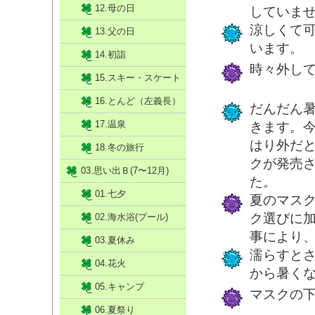
12.母の日
していま
涼しくて
13.父の日
います。
14.初詣
時々外し
15.スキー・スケート
16.とんど（左義長）
だんだん
17.温泉
きます。
はり外だ
18.冬の旅行
クが発売
03.思い出Ｂ(7〜12月)
た。
01.七夕
夏のマス
ク選びに
02.海水浴(プール)
事により
03.夏休み
濡らすと
04.花火
から暑く
05.キャンプ
マスクの
06.夏祭り