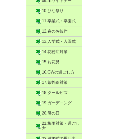
09.ホワイトデー
10.ひな祭り
11.卒業式・卒園式
12.春のお彼岸
13.入学式・入園式
14.花粉症対策
15.お花見
16.GWの過ごし方
17.紫外線対策
18.クールビズ
19.ガーデニング
20.母の日
21.梅雨対策・過ごし
方
22.結婚式の思い出