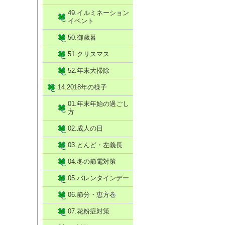
49.イルミネーション
イベント
50.御歳暮
51.クリスマス
52.年末大掃除
14.2018年の様子
01.年末年始の過ごし
方
02.成人の日
03.とんど・左義長
04.冬の節電対策
05.バレンタインデー
06.節分・恵方巻
07.花粉症対策