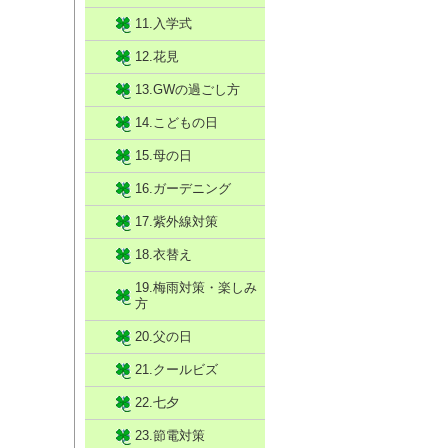
11.入学式
12.花見
13.GWの過ごし方
14.こどもの日
15.母の日
16.ガーデニング
17.紫外線対策
18.衣替え
19.梅雨対策・楽しみ
方
20.父の日
21.クールビズ
22.七夕
23.節電対策