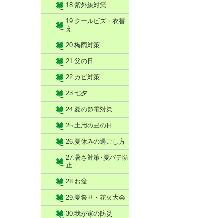
18.紫外線対策
19.クールビズ・衣替
え
20.梅雨対策
21.父の日
22.カビ対策
23.七夕
24.夏の節電対策
25.土用の丑の日
26.夏休みの過ごし方
27.暑さ対策･夏バテ防
止
28.お盆
29.夏祭り・花火大会
30.我が家の防災