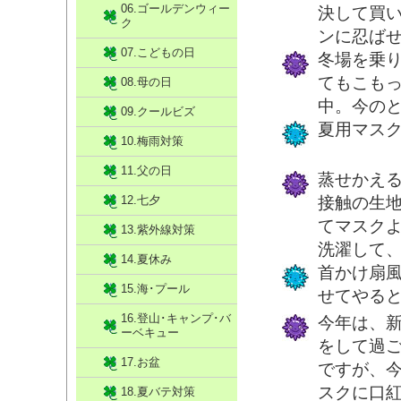
06.ゴールデンウィー
決して買
ク
ンに忍ば
07.こどもの日
冬場を乗
てもこも
08.母の日
中。今の
09.クールビズ
夏用マス
10.梅雨対策
11.父の日
蒸せかえ
12.七夕
接触の生
てマスク
13.紫外線対策
洗濯して
14.夏休み
首かけ扇
15.海･プール
せてやる
16.登山･キャンプ･バ
今年は、
ーベキュー
をして過
17.お盆
ですが、
スクに口
18.夏バテ対策