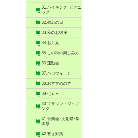
31.ハイキング･ピクニ
ック
32.敬老の日
33.秋のお彼岸
34.お月見
35.この秋の楽しみ方
36.運動会
37.ハロウィーン
38.おすすめの本
39.七五三
40.マラソン・ジョギ
ング
41.音楽会･文化祭･学
園祭
42.寒さ対策