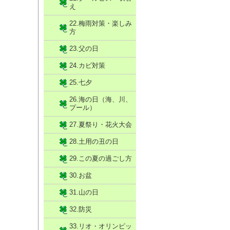
え
22.梅雨対策・楽しみ
方
23.父の日
24.カビ対策
25.七夕
26.海の日（海、川、
プール）
27.夏祭り・花火大会
28.土用の丑の日
29.この夏の過ごし方
30.お盆
31.山の日
32.防災
33.リオ・オリンピッ