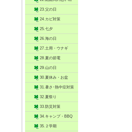
23.父の日
24.カビ対策
25.七夕
26.海の日
27.土用・ウナギ
28.夏の節電
29.山の日
30.夏休み・お盆
31.暑さ･熱中症対策
32.夏祭り
33.防災対策
34.キャンプ・BBQ
35.２学期