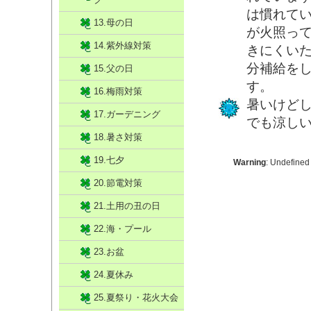
は慣れて
13.母の日
が火照っ
14.紫外線対策
きにくい
分補給を
15.父の日
す。
16.梅雨対策
暑いけど
17.ガーデニング
でも涼し
18.暑さ対策
19.七夕
Warning
: Undefined
20.節電対策
21.土用の丑の日
22.海・プール
23.お盆
24.夏休み
25.夏祭り・花火大会