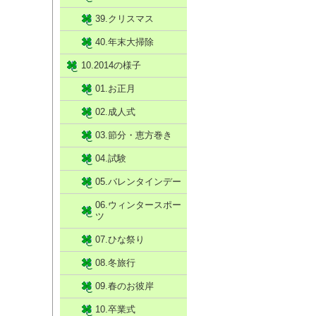
39.クリスマス
40.年末大掃除
10.2014の様子
01.お正月
02.成人式
03.節分・恵方巻き
04.試験
05.バレンタインデー
06.ウィンタースポー
ツ
07.ひな祭り
08.冬旅行
09.春のお彼岸
10.卒業式