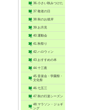
36.小さい秋みつけた
37.敬老の日
38.秋のお彼岸
39.お月見
40.運動会
41.秋祭り
42.ハロウィン
43.おすすめの本
44.十三夜
45.音楽会・学園祭・
文化祭
46.七五三
47.秋の行楽シーズン
48.マラソン・ジョギ
ング