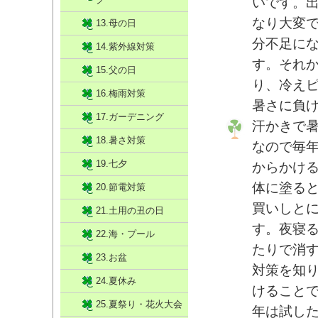
いです。
なり大変
13.母の日
分不足にな
14.紫外線対策
す。それ
15.父の日
り、冷え
16.梅雨対策
暑さに負け
17.ガーデニング
汗かきで
18.暑さ対策
なので毎
19.七夕
からかけ
体に塗る
20.節電対策
買いしと
21.土用の丑の日
す。夜寝
22.海・プール
たりで消
23.お盆
対策を知り
24.夏休み
けること
25.夏祭り・花火大会
年は試し