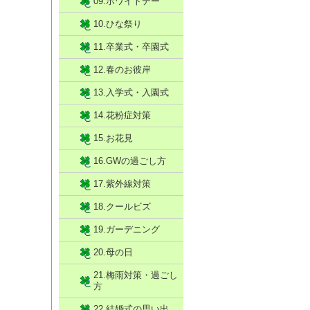
09.ホワイトデー
10.ひな祭り
11.卒業式・卒園式
12.春のお彼岸
13.入学式・入園式
14.花粉症対策
15.お花見
16.GWの過ごし方
17.紫外線対策
18.クールビズ
19.ガーデニング
20.母の日
21.梅雨対策・過ごし
方
22.結婚式の思い出