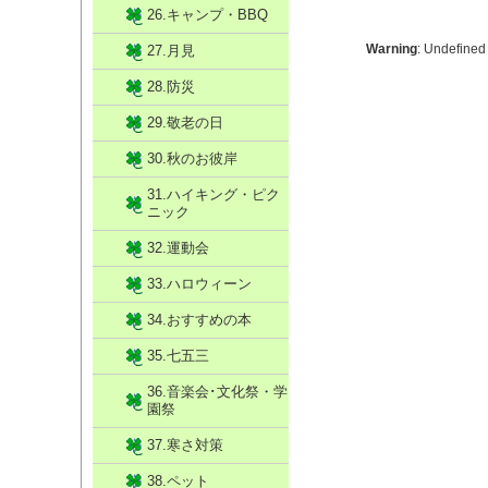
26.キャンプ・BBQ
Warning
: Undefined
27.月見
28.防災
29.敬老の日
30.秋のお彼岸
31.ハイキング・ピク
ニック
32.運動会
33.ハロウィーン
34.おすすめの本
35.七五三
36.音楽会･文化祭・学
園祭
37.寒さ対策
38.ペット