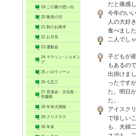
だと痛感
19.この夏の思い出
今年のい
20.敬老の日
人の大好
21.秋のお彼岸
食べまし
22.お月見
二人でし
23.運動会
子どもが
24.マラソン･ジョギン
グ
もあるの
25.ハロウィーン
出掛けま
26.七五三
ったです
た。明日
27.音楽会・文化祭・
学園祭
た。
28.年末大掃除
アイスク
29.クリスマス
で珍しい
も、夫婦二
30.年末
スでも、