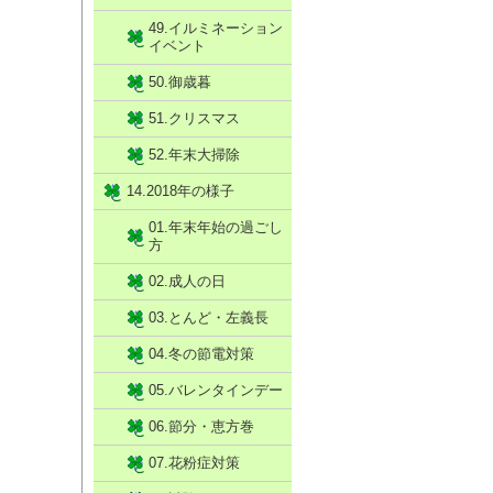
49.イルミネーション
イベント
50.御歳暮
51.クリスマス
52.年末大掃除
14.2018年の様子
01.年末年始の過ごし
方
02.成人の日
03.とんど・左義長
04.冬の節電対策
05.バレンタインデー
06.節分・恵方巻
07.花粉症対策