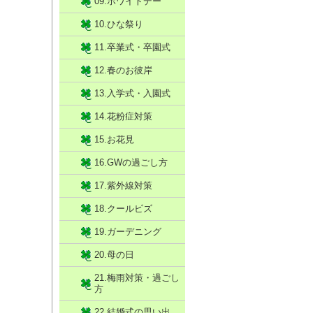
09.ホワイトデー
10.ひな祭り
11.卒業式・卒園式
12.春のお彼岸
13.入学式・入園式
14.花粉症対策
15.お花見
16.GWの過ごし方
17.紫外線対策
18.クールビズ
19.ガーデニング
20.母の日
21.梅雨対策・過ごし
方
22.結婚式の思い出