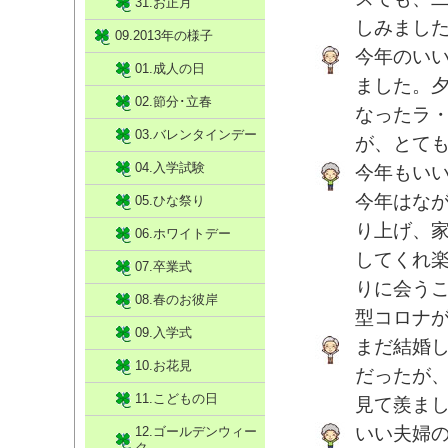
31.お正月
しみました
09.2013年の様子
今年のい
01.成人の日
ました。
02.節分･立春
なったラ
03.バレンタインデー
が、とて
04.入学試験
今年もい
今年はな
05.ひな祭り
り上げ、
06.ホワイトデー
してくれ
07.卒業式
りに会う
08.春のお彼岸
型コロナ
09.入学式
まだ結婚
10.お花見
だったが、
11.こどもの日
見て羨ま
いい夫婦
12.ゴールデンウィー
ク