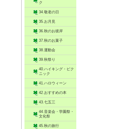
ク
34.敬老の日
35.お月見
36.秋のお彼岸
37.秋のお菓子
38.運動会
39.秋祭り
40.ハイキング・ピク
ニック
41.ハロウィーン
42.おすすめの本
43.七五三
44.音楽会・学園祭・
文化祭
45.秋の旅行