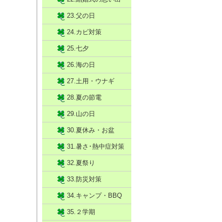
23.父の日
24.カビ対策
25.七夕
26.海の日
27.土用・ウナギ
28.夏の節電
29.山の日
30.夏休み・お盆
31.暑さ･熱中症対策
32.夏祭り
33.防災対策
34.キャンプ・BBQ
35.２学期