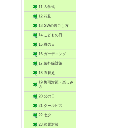
11.入学式
12.花見
13.GWの過ごし方
14.こどもの日
15.母の日
16.ガーデニング
17.紫外線対策
18.衣替え
19.梅雨対策・楽しみ
方
20.父の日
21.クールビズ
22.七夕
23.節電対策