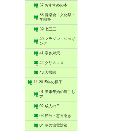
37.おすすめの本
38.音楽会・文化祭・
学園祭
39.七五三
40.マラソン・ジョギ
ング
41.寒さ対策
42.クリスマス
43.大掃除
11.2015年の様子
01.年末年始の過ごし
方
02.成人の日
03.節分・恵方巻き
04.冬の節電対策