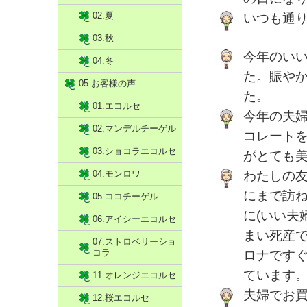
02.夏
いつも通
03.秋
今年のい
04.冬
た。賑や
05.お客様の声
た。
01.エコルセ
今年の夫婦
02.マンデルチーゲル
コレート
03.ショコラエコルセ
がとても
04.モンロワ
わたしの
にまで訪
05.ココチーゲル
に(いい夫
06.アイシーエコルセ
まい死産
07.ストロベリーショ
コラ
ロナです
ています
11.オレンジエコルセ
夫婦でお
12.桜エコルセ