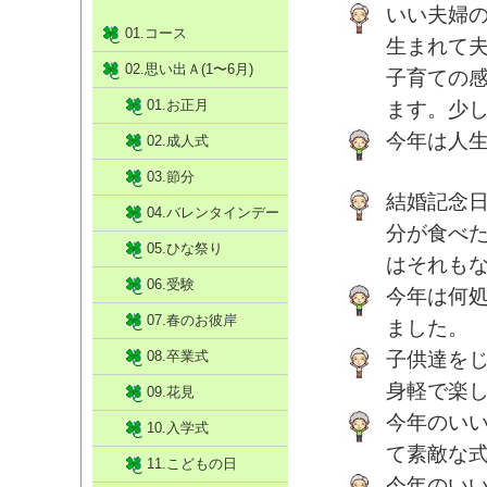
いい夫婦
01.コース
生まれて
02.思い出Ａ(1〜6月)
子育ての
01.お正月
ます。少
今年は人
02.成人式
03.節分
結婚記念
04.バレンタインデー
分が食べ
05.ひな祭り
はそれもな
06.受験
今年は何
07.春のお彼岸
ました。
08.卒業式
子供達を
身軽で楽
09.花見
今年のい
10.入学式
て素敵な
11.こどもの日
今年のい