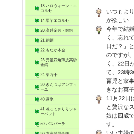
13.ハロウィーン・エ
コルセ
いつもよ
が欲しい
14.栗芋エコルセ
今年で結
20.高砂金鍔・銀鍔
く、忘れ
21.銅鑼
日だ？」
22.もなか本金
のですが
23.元祖四角薄皮高砂
く、22日
金鍔
て、23時
24.栗万十
育児と家
30.きんつばアンフィ
きなお菓
ーユ
11月22
40.露氷
と贅沢な
41.凍ってきりりシャ
ーベット
娘は四歳
す。
50.パスパーラ
いい夫婦
90.本高砂屋全般