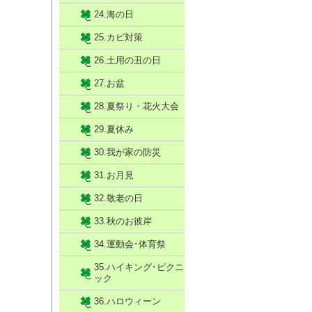
24.海の日
25.カビ対策
26.土用の丑の日
27.お盆
28.夏祭り・花火大会
29.夏休み
30.我が家の防災
31.お月見
32.敬老の日
33.秋のお彼岸
34.運動会･体育祭
35.ハイキング･ピクニ
ック
36.ハロウィーン