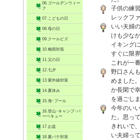
06.ゴールデンウィー
子供の練
ク
レックフ
07.こどもの日
いい夫婦
08.母の日
けも少な
09.クールビズ
イキング
10.梅雨対策
すぐに限
11.父の日
これが一
12.七夕
野口さん
めました
13.紫外線対策
か長閑で
14.夏休み
を過ごし
15.海･プール
今年のい
16.登山･キャンプ･バ
ーベキュー
た。思っ
きれいで
17.お盆
い夫婦っ
18.夏バテ対策