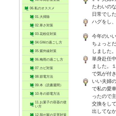
たわいの
06.私のオススメ
日常でし
01.大掃除
ハグをし
02.寒さ対策
03.花粉症対策
今年のい
04.GWの過ごし方
ちょっと
しました
05.紫外線対策
単身赴任
06.梅雨の過ごし方
ました。
07.カビ対策
で気が付
08.節電方法
いい夫婦の
09.本（読書週間）
で私の愛
10.冬の節電方法
ったので
11.お菓子の容器の使
交換をし
い方
出してな
12.我が家の災害対策