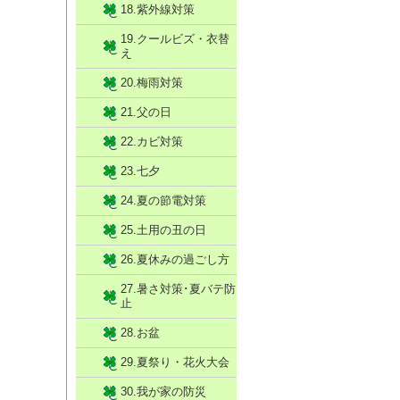
18.紫外線対策
19.クールビズ・衣替
え
20.梅雨対策
21.父の日
22.カビ対策
23.七夕
24.夏の節電対策
25.土用の丑の日
26.夏休みの過ごし方
27.暑さ対策･夏バテ防
止
28.お盆
29.夏祭り・花火大会
30.我が家の防災