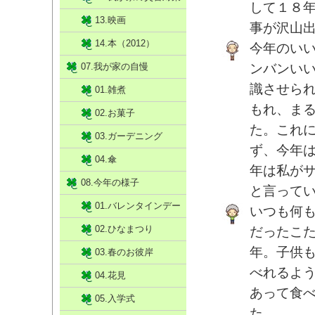
して１８
13.映画
事が沢山
14.本（2012）
今年のい
07.我が家の自慢
ンバンい
識させら
01.雑煮
もれ、ま
02.お菓子
た。これ
03.ガーデニング
ず、今年
04.傘
年は私が
08.今年の様子
と言って
01.バレンタインデー
いつも何
02.ひなまつり
だったこ
年。子供も
03.春のお彼岸
べれるよ
04.花見
あって食
05.入学式
た。