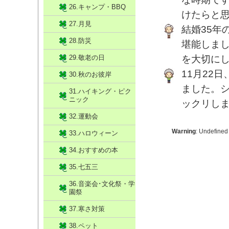
26.キャンプ・BBQ
けたらと
27.月見
結婚35年
28.防災
堪能しま
29.敬老の日
を大切に
11月22
30.秋のお彼岸
ました。
31.ハイキング・ピク
ニック
ックリし
32.運動会
Warning
: Undefined
33.ハロウィーン
34.おすすめの本
35.七五三
36.音楽会･文化祭・学
園祭
37.寒さ対策
38.ペット