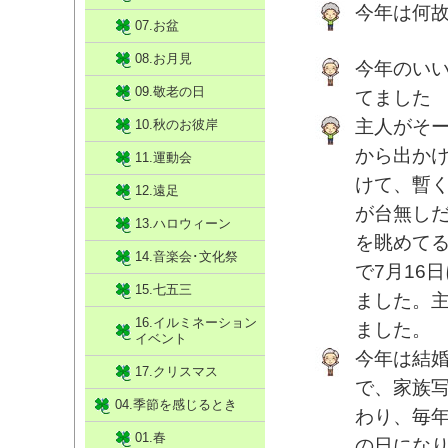
今年は何
07.お盆
08.お月見
今年のい
09.敬老の日
てました
主人がそ
10.秋のお彼岸
から出か
11.運動会
けて、暫
12.遠足
が台無し
13.ハロウィーン
を眺めて
14.音楽会･文化祭
で7月16
15.七五三
ました。
16.イルミネーション
ました。
イベント
今年は結
17.クリスマス
で、家族
04.季節を感じるとき
わり、毎
01.春
の日にな