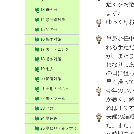
近くをお
13.母の日
ます♪
14.紫外線対策
ゆっくり
15.父の日
単身赴任中
16.梅雨対策
れる予定
17.ガーデニング
が、まだ
18.暑さ対策
れなりに
19.七夕
の日に狙
20.節電対策
早く帰っ
21.土用の丑の日
今年のい
が悪く、
22.海・プール
れば！で
23.お盆
夫婦の結
24.夏休み
た。また
25.夏祭り・花火大会
な時期で