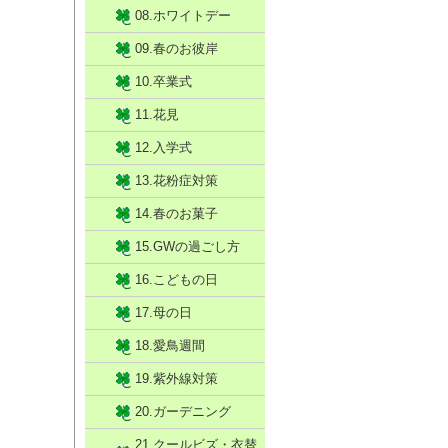
08.ホワイトデー
09.春のお彼岸
10.卒業式
11.花見
12.入学式
13.花粉症対策
14.春のお菓子
15.GWの過ごし方
16.こどもの日
17.母の日
18.愛鳥週間
19.紫外線対策
20.ガーデニング
21.クールビズ・衣替