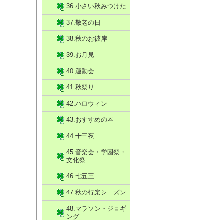
36.小さい秋みつけた
37.敬老の日
38.秋のお彼岸
39.お月見
40.運動会
41.秋祭り
42.ハロウィン
43.おすすめの本
44.十三夜
45.音楽会・学園祭・
文化祭
46.七五三
47.秋の行楽シーズン
48.マラソン・ジョギ
ング