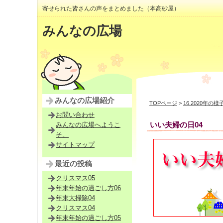
寄せられた皆さんの声をまとめました（本高砂屋）
みんなの広場
みんなの広場紹介
TOPページ
>
16.2020年の様
お問い合わせ
いい夫婦の日04
みんなの広場へようこ
そ。
サイトマップ
最近の投稿
クリスマス05
年末年始の過ごし方06
年末大掃除04
クリスマス04
年末年始の過ごし方05