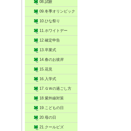
08.試験
09.冬季オリンピック
10.ひな祭り
11.ホワイトデー
12.確定申告
13.卒業式
14.春のお彼岸
15.花見
16.入学式
17.ＧＷの過ごし方
18.紫外線対策
19.こどもの日
20.母の日
21.クールビズ