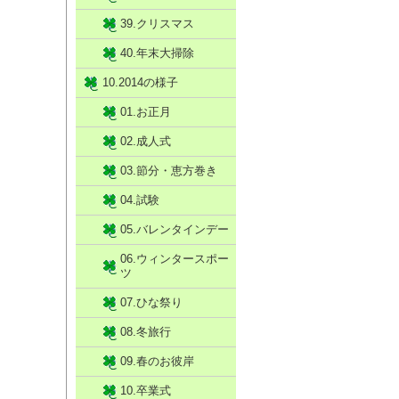
39.クリスマス
40.年末大掃除
10.2014の様子
01.お正月
02.成人式
03.節分・恵方巻き
04.試験
05.バレンタインデー
06.ウィンタースポー
ツ
07.ひな祭り
08.冬旅行
09.春のお彼岸
10.卒業式