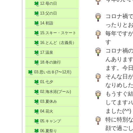
12.母の日
13.父の日
コロナ禍
14.初詣
ったりと
毎年です
15.スキー・スケート
す
16.とんど（左義長）
コロナ禍
17.温泉
んありま
18.冬の旅行
ます。今
03.思い出Ｂ(7〜12月)
そんな日
01.七夕
なりめした
02.海水浴(プール)
もうすぐ
03.夏休み
してます
ました(^^)
04.花火
特に特別
05.キャンプ
顔で過ご
06.夏祭り