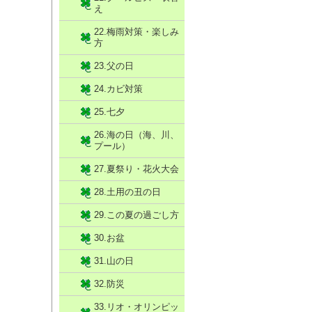
え
22.梅雨対策・楽しみ
方
23.父の日
24.カビ対策
25.七夕
26.海の日（海、川、
プール）
27.夏祭り・花火大会
28.土用の丑の日
29.この夏の過ごし方
30.お盆
31.山の日
32.防災
33.リオ・オリンピッ