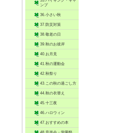
35.ハイキング・キャ
ンプ
36.小さい秋
37.防災対策
38.敬老の日
39.秋のお彼岸
40.お月見
41.秋の運動会
42.秋祭り
43.この秋の過ごし方
44.秋の衣替え
45.十三夜
46.ハロウィン
47.おすすめの本
48.音楽会・学園祭