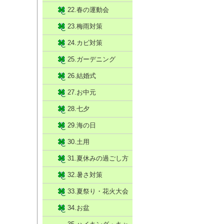
22.春の運動会
23.梅雨対策
24.カビ対策
25.ガーデニング
26.結婚式
27.お中元
28.七夕
29.海の日
30.土用
31.夏休みの過ごし方
32.暑さ対策
33.夏祭り・花火大会
34.お盆