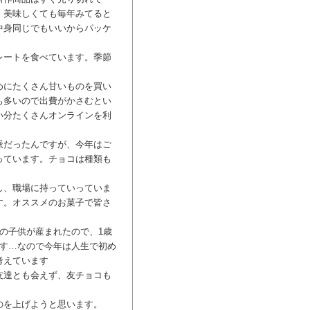
。美味しくても毎年みてると
中身同じでもいいからパッケ
レートを食べています。季節
めにたくさん甘いものを買い
も多いので出費がかさむとい
い分たくさんオンラインを利
派だったんですが、今年はご
っています。チョコは種類も
し、職場に持っていっていま
す。オススメのお菓子で皆さ
の子供が産まれたので、1歳
ます…なので今年は人生で初め
考えています
友達とも会えず、友チョコも
のを上げようと思います。