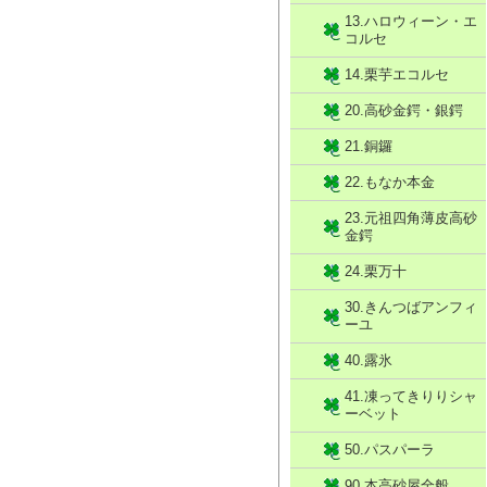
13.ハロウィーン・エ
コルセ
14.栗芋エコルセ
20.高砂金鍔・銀鍔
21.銅鑼
22.もなか本金
23.元祖四角薄皮高砂
金鍔
24.栗万十
30.きんつばアンフィ
ーユ
40.露氷
41.凍ってきりりシャ
ーベット
50.パスパーラ
90.本高砂屋全般