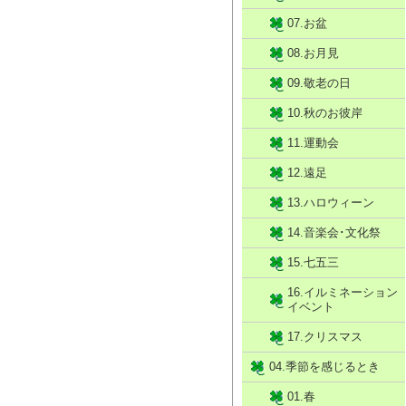
07.お盆
08.お月見
09.敬老の日
10.秋のお彼岸
11.運動会
12.遠足
13.ハロウィーン
14.音楽会･文化祭
15.七五三
16.イルミネーション
イベント
17.クリスマス
04.季節を感じるとき
01.春