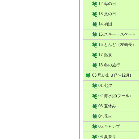
12.母の日
13.父の日
14.初詣
15.スキー・スケート
16.とんど（左義長）
17.温泉
18.冬の旅行
03.思い出Ｂ(7〜12月)
01.七夕
02.海水浴(プール)
03.夏休み
04.花火
05.キャンプ
06.夏祭り