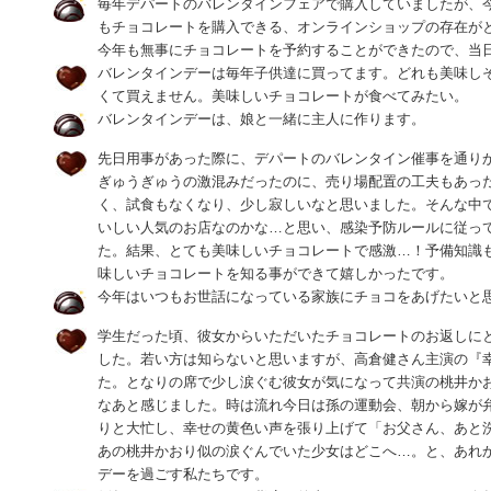
毎年デパートのバレンタインフェアで購入していましたが、
もチョコレートを購入できる、オンラインショップの存在が
今年も無事にチョコレートを予約することができたので、当
バレンタインデーは毎年子供達に買ってます。どれも美味し
くて買えません。美味しいチョコレートが食べてみたい。
バレンタインデーは、娘と一緒に主人に作ります。
先日用事があった際に、デパートのバレンタイン催事を通り
ぎゅうぎゅうの激混みだったのに、売り場配置の工夫もあっ
く、試食もなくなり、少し寂しいなと思いました。そんな中
いしい人気のお店なのかな…と思い、感染予防ルールに従っ
た。結果、とても美味しいチョコレートで感激…！予備知識
味しいチョコレートを知る事ができて嬉しかったです。
今年はいつもお世話になっている家族にチョコをあげたいと
学生だった頃、彼女からいただいたチョコレートのお返しに
した。若い方は知らないと思いますが、高倉健さん主演の『
た。となりの席で少し涙ぐむ彼女が気になって共演の桃井か
なあと感じました。時は流れ今日は孫の運動会、朝から嫁が
りと大忙し、幸せの黄色い声を張り上げて「お父さん、あと
あの桃井かおり似の涙ぐんでいた少女はどこへ…。と、あれか
デーを過ごす私たちです。