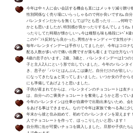
今年は中々人に会い会話する機会も直にはメッキリ減り贈り
性別関係なく売り場にいらっしゃるので何か良いですね｡自
バレンタインだからを無くしては!?とも思ったり……｡何時
かとも思いましたが､特別感が良かったりするんでしょうね｡
ったりしてた時期が懐かしい~｡今は種類も味も格段にﾚﾍﾞﾙ違
このｲﾍﾞﾝﾄ反対なら良かった､男性がキャンディーで女性がチ
毎年バレンタインデーは手作りしてましたが、今年はコロナ
配る人数が多いので痛い出費ですが落ち着くまでは仕方ない
4歳の息子がいます。2歳、3歳と、バレンタインデーは1つ
子と主人2人にという形で出していました。今年のバレンタ
き、息子が「パパとはんぶんこは嫌だ。自分だけのが欲しい
になってきたなぁと笑ってしまいました。いつか女の子から
にも準備してあげようと思いました。
子供が産まれてからは、バレンタインのチョコレートは友チ
は、自分へのご褒美チョコレートを奮発しようかと思ってい
今年のバレンタインは仕事が自粛中で出勤出来ないため、会
をあげる事はできません。なので今年は家族で食べる為に少
年末から彼と住み始めて、初めてのバレンタインを迎えます
人でチョコレートを作って、ほっこりしたいと思います！
自分用に缶が可愛いチョコを購入しました。旦那や子供たち
人で食べます