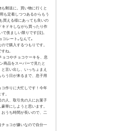
物も郵送に。買い物に行くと
分用も定着しつつあるからもう
でも買える様にあっても良いの
ドキドキしながら買ったり作
いで羨ましい限りです(泣)。
ョコレート｡なんて｡
なので購入するつもりです。
ですね。
のチョコやチョコケーキを、息
イン商品をスーパーで見たと
」と言い出し、いっちょまえ
もらう日が来るまで、息子用
ョコ作りに大忙しです！今年
ます。
社の人、取引先の人にお菓子
し豪華にしようと思います。
！おうち時間が長いので、二
はチョコが嫌いなので自分一