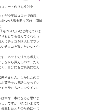
ョコレート作りを検討中
ますが今年はコロナで自粛…
会場への人数制限を設けて開催
た。
菓子を作りたいなと考えていま
作りもとても喜んでくれそう
主人にチョコを購入してプレ
しいチョコを買いたいなと企
です。ネットで注文も考えて
にしながら買えるので、たく
なく、自分にもご褒美になん
出来きません。しかしこのご
のお菓子をお世話になってい
いる自身にもバレンタインに
ンは本命一本になると思いま
寂しいですが、彼にいままで
。失敗したときのためにべつ