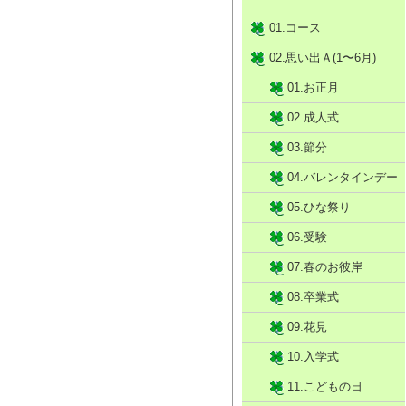
01.コース
02.思い出Ａ(1〜6月)
01.お正月
02.成人式
03.節分
04.バレンタインデー
05.ひな祭り
06.受験
07.春のお彼岸
08.卒業式
09.花見
10.入学式
11.こどもの日