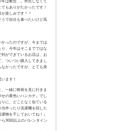
今年は断念…。外出しなくて
とてもありがたかったです！
日が楽しみです＾＾
そうで自分も食べたいけど高
かかったのですが、今までは
たり、今年はそこまでではな
で列ができているお店は、お
て、ついつい購入してきまし
もなかったですが、とても美
思います！
と、一緒に映画を見に行きま
幸せの黄色いハンカチ』でし
おりに、どことなく似ている
弁当作ったり洗濯機を回した
洗濯物を干しておいてね！』
ら30回以上のバレンタイン