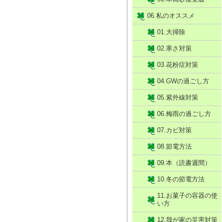
06.私のオススメ
01.大掃除
02.寒さ対策
03.花粉症対策
04.GWの過ごし方
05.紫外線対策
06.梅雨の過ごし方
07.カビ対策
08.節電方法
09.本（読書週間）
10.冬の節電方法
11.お菓子の容器の使
い方
12.我が家の災害対策