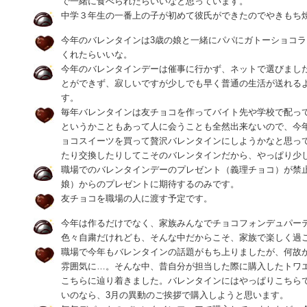
で一緒に食べられたらいいなと思っています。
中学３年生の一番上の子が初めて彼氏ができたのでやきもち
今年のバレンタインは3歳の娘と一緒にパパにガトーショコ
くれたらいいな。
今年のバレンタインデーは催事に行かず、ネットで選びまし
とができず、寂しいですが少しでも早く普通の生活が送れる
す。
毎年バレンタインは友チョコを作ってバイト先や学校で配っ
というかこともあって人に会うことも全然出来ないので、今
ョコスイーツを買って贅沢バレンタインにしようかなと思っ
たり交換したりしてこそのバレンタインだから、やっぱり少し
職場でのバレンタインデーのプレゼント（義理チョコ）が禁
娘）からのプレゼントに期待するのみです。
友チョコを職場の人に渡す予定です。
今年は作るだけでなく、家族みんなでチョコフォンデュパー
色々自粛だけれども、そんな中だからこそ、家族で楽しく過
職場で今年もバレンタインの話題がもち上りましたが、何故
雰囲気に…。そんな中、昔自分が担当した際に購入したトワ
こちらに辿り着きました。バレンタインにはやっぱりこちら
いのなら、3月の異動のご挨拶で購入しようと思います。