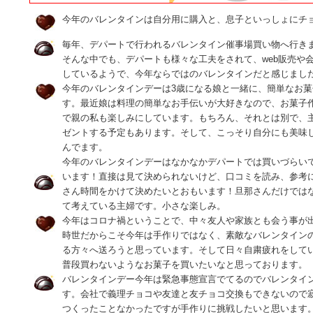
今年のバレンタインは自分用に購入と、息子といっしょにチ
毎年、デパートで行われるバレンタイン催事場買い物へ行き
そんな中でも、デパートも様々な工夫をされて、web販売や
しているようで、今年ならではのバレンタインだと感じまし
今年のバレンタインデーは3歳になる娘と一緒に、簡単なお
す。最近娘は料理の簡単なお手伝いが大好きなので、お菓子
で親の私も楽しみにしています。もちろん、それとは別で、
ゼントする予定もあります。そして、こっそり自分にも美味
んでます。
今年のバレンタインデーはなかなかデパートでは買いづらい
います！直接は見て決められないけど、口コミを読み、参考
さん時間をかけて決めたいとおもいます！旦那さんだけでは
て考えている主婦です。小さな楽しみ。
今年はコロナ禍ということで、中々友人や家族とも会う事が
時世だからこそ今年は手作りではなく、素敵なバレンタイン
る方々へ送ろうと思っています。そして日々自粛疲れをして
普段買わないようなお菓子を買いたいなと思っております。
バレンタインデー今年は緊急事態宣言でてるのでバレンタイ
す。会社で義理チョコや友達と友チョコ交換もできないので
つくったことなかったですが手作りに挑戦したいと思います