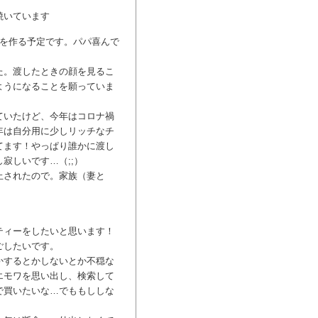
焼いています
ラを作る予定です。パパ喜んで
た。渡したときの顔を見るこ
ようになることを願っていま
ていたけど、今年はコロナ禍
年は自分用に少しリッチなチ
てます！やっぱり誰かに渡し
寂しいです…（;;）
止されたので。家族（妻と
ティーをしたいと思います！
ごしたいです。
かするとかしないとか不穏な
エモワを思い出し、検索して
で買いたいな…でももししな