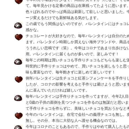
て。毎年見かける定番の商品は在庫残ってたように思います
色々ばれるのでやっぱ商品は刷新して欲しいと思いました。
ージ変えるだけでも新鮮味ある気がします。
この歳でもう関係はないのですが、バレンタインにはチョコ
感かな。
チョコレートが大好きなので、毎年バレンタインは自分のた
ます。バレンタイン時期しか買えない海外ブランドや、商品
ううれしい悲鳴です（笑）。今年はコロナであまり出歩けな
用。バレンタインに届くものが多いので、楽しみです！
毎年この時期は買いチョコも手作りチョコもどちらも楽しむ
時世的に手作りチョコはやめて、買いチョコを楽しもうと思
味も豊富なので、毎年飽きずに楽しめて楽しいです！
例年バレンタインは生チョコと紅茶シフォンケーキを手作り
したが、コロナの影響を考えると手作りは避けようと思いま
んに喜んでいただければ嬉しいです。
毎年バレンタインは手作りチョコを作ってますが、今年2人目
と0歳の子供の面倒を見つつチョコを作るのは無謀だと思い
て手作りチョコを作らずに、美味しいチョコを買おうかなと
今年のバレンタインは、在宅で会社への義理チョコも無し。
無し。その分、本当に大切な人へ渡せる機会なのでは。
今年はコロナのこともあるので、手作りはやめて購入したも