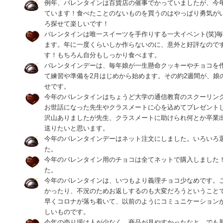
例年、バレンタインは百貨店の催事でかっていましたが、今
ています！食べたことのないものを買うのはやっぱり勇気が
ろ探せて楽しいです！
バレンタインは唯一スイーツを手作りする一大イベント(笑)
ます。年に一度くらいしか作らないのに、意外と好評なので
す！もちろん自分もしっかり食べます。
バレンタインデーは、毎年娘が一生懸命クッキーやチョコを
て練習や準備を2月はじめから始めます。その約2週間が、娘
せです。
今年のバレンタインはちょうど大学の通信教育のスクーリン
お世話になった先生やクラスメートに心を込めてプレゼント
沢山ありましたが先生、クラスメートに助けられ何とか卒業
送りたいと思います。
今年のバレンタインデーはネット注文にしました。いろいろ
た。
今年のバレンタイン用のチョコは全てネットで購入しました
た。
今年のバレンタインは、いつもより義理チョコ少なめです。
かったり、不況のためお返しするのも大変だろうということ
早くコロナが落ち着いて、以前のようにコミュニケーション
しいものです。
今年の売り場は人が少なく、商品が見やすかったなと。でも