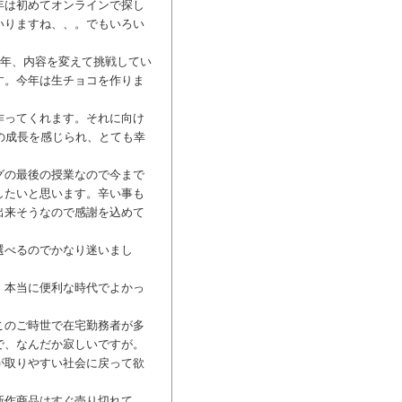
年は初めてオンラインで探し
いりますね、、。でもいろい
毎年、内容を変えて挑戦してい
す。今年は生チョコを作りま
作ってくれます。それに向け
の成長を感じられ、とても幸
グの最後の授業なので今まで
したいと思います。辛い事も
出来そうなので感謝を込めて
選べるのでかなり迷いまし
！本当に便利な時代でよかっ
このご時世で在宅勤務者が多
で、なんだか寂しいですが。
が取りやすい社会に戻って欲
新作商品はすぐ売り切れて