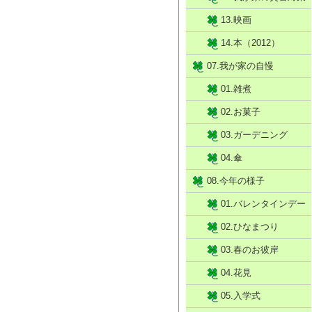
13.映画
14.本（2012）
07.我が家の自慢
01.雑煮
02.お菓子
03.ガーデニング
04.傘
08.今年の様子
01.バレンタインデー
02.ひなまつり
03.春のお彼岸
04.花見
05.入学式