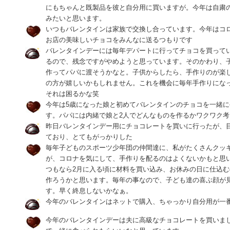
にもちゃんと既製品を彼と自分用に買いますが。今年は自粛
みたいと思います。
いつもバレンタインは家族で交換し合っています。今年はコ
お店の美味しいチョコをみんなに送るつもりです
バレンタインデーには毎年デパートに行ってチョコを買って
るので、残念ですがやめようと思っています。そのかわり、
作ってパパに渡そうかなと。子供からしたら、手作りのが楽
の方が嬉しいかもしれません。これを機会に毎年手作りになった
それは困るかな笑
今年は5歳になった娘と初めてバレンタインのチョコを一緒
す。パパには内緒で娘と2人でどんなものを作るかワクワク
昨日バレンタインデー用にチョコレートを買いに行ったが、
ており、とてもがっかりした
毎年子どものスポーツ少年団の仲間達に、私がたくさんクッ
が、コロナを気にして、手作りを配るのはよくないかもと思
つもなら2月に入る頃に材料を買い込み、お休みの日に仕込
作ろうかと思います。毎年の事なので、子ども達の喜ぶ顔が
す。早く終息しないかなぁ。
今年のバレンタインはネットで購入、ちゃっかり自分用が一
今年のバレンタインデーは夫に高級なチョコレートを買いま