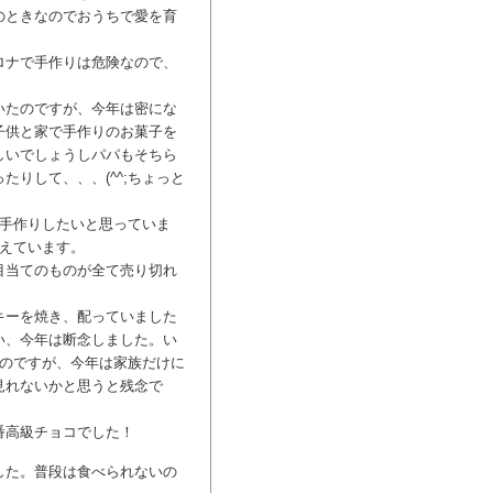
のときなのでおうちで愛を育
ロナで手作りは危険なので、
いたのですが、今年は密にな
子供と家で手作りのお菓子を
しいでしょうしパパもそちら
りして、、、(^^;ちょっと
に手作りしたいと思っていま
考えています。
目当てのものが全て売り切れ
キーを焼き、配っていました
い、今年は断念しました。い
むのですが、今年は家族だけに
見れないかと思うと残念で
番高級チョコでした！
した。普段は食べられないの