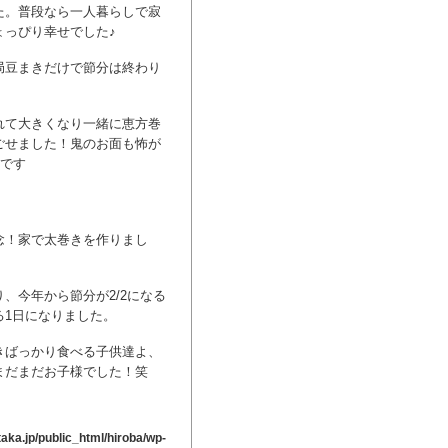
た。普段なら一人暮らしで寂
ょっぴり幸せでした♪
局豆まきだけで節分は終わり
れて大きくなり一緒に恵方巻
ごせました！鬼のお面も怖が
みです
念！家で太巻きを作りまし
、今年から節分が2/2になる
る1日になりました。
きばっかり食べる子供達よ、
まだまだお子様でした！笑
ka.jp/public_html/hiroba/wp-