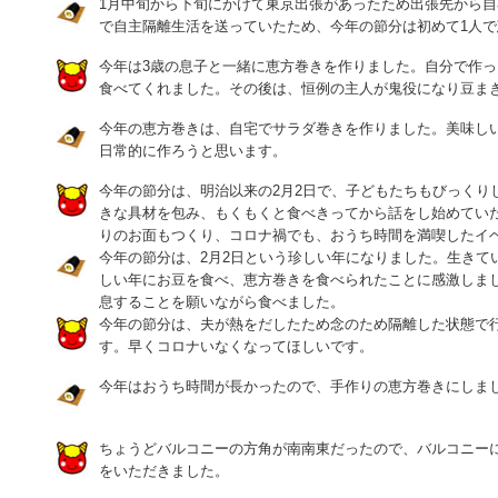
1月中旬から下旬にかけて東京出張があったため出張先から自
で自主隔離生活を送っていたため、今年の節分は初めて1人
今年は3歳の息子と一緒に恵方巻きを作りました。自分で作
食べてくれました。その後は、恒例の主人が鬼役になり豆ま
今年の恵方巻きは、自宅でサラダ巻きを作りました。美味し
日常的に作ろうと思います。
今年の節分は、明治以来の2月2日で、子どもたちもびっくり
きな具材を包み、もくもくと食べきってから話をし始めてい
りのお面もつくり、コロナ禍でも、おうち時間を満喫したイ
今年の節分は、2月2日という珍しい年になりました。生きて
しい年にお豆を食べ、恵方巻きを食べられたことに感激しま
息することを願いながら食べました。
今年の節分は、夫が熱をだしたため念のため隔離した状態で
す。早くコロナいなくなってほしいです。
今年はおうち時間が長かったので、手作りの恵方巻きにしま
ちょうどバルコニーの方角が南南東だったので、バルコニー
をいただきました。