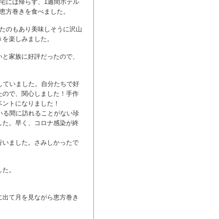
宅には帰らず、1週間ホテル
で恵方巻きを食べました。
ったのもあり美味しそうに沢山
きを楽しみました。
いと家族に好評だったので、
していました。自分たちで好
たので、関心しました！手作
ベントになりました！
いる間に訪れることがない珍
した。早く、コロナ感染が終
行いました。さみしかったで
した。
に出て月を見ながら恵方巻き