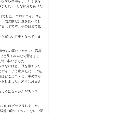
しながら準備をし、豆まきを
べました♪こんな節分もありだ
2日でした。コロナウイルスと
い、歳の数だけ豆を食べまし
するはずです。その日まで気
うら寂しい行事となってしま
て初めての事だったので、職場
ぶりと見てみんなで驚きまし
を追い払いました！
られないけど、豆を撒くフリ
ポイ！よく出来たねー(^^)と
豆はどこよ？？と、手のひら
ントしました。来年はお父さ
るようになったんだろう？
なのにはビックリしました。
り縁起の良いイベントなので家