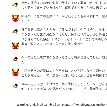
今年の節分はコロナの影響で帰省していて家族で過ごしまし
しく黙って食べているけれど、家族で食べることが出来てち
節分の日に恵方巻を買いに出かけたがどこも売り切れで、結
ました。
毎年節分は恵方巻きを食べてるんですが、今年は子供も産ま
きを食べたり鬼のお面をつけたり、例年より楽しい節分を過
りませんでした(笑)。子供がいるとイベントごとが毎回楽し
家族で豆まきをした後、各自恵方巻を食べた。
今年の節分は恵方巻きを食べることが出来ませんでした。残
た。
「恵方巻きの起源はなんだろうね」という話になって調べたり
ことを知ったりして、歴史や天体、暦など広い世界を想像す
今年の恵方巻は、子供達と一緒に手作りしました。かっぱ巻
他にももっと美味しい具材があるのに、、、笑。我が子は、
Warning
: Undefined variable $comments in
/home/hontakasago/honta