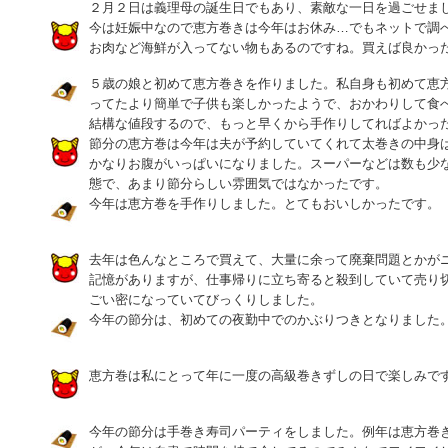
２月２日は義理母の誕生日でもあり、素敵な一日を過ごせました
今は妊娠中なので恵方巻きは今年はお休み…でもネットで調
お肉など海鮮が入ってない物もあるのですね。買えば良かっ
５歳の娘と初めて恵方巻きを作りました。私自身も初めて恵
ってたより簡単で子供も楽しかったようで、おかわりして食
結構な値段するので、もっと早くから手作りしてればよかっ
節分の恵方巻は今年は夫が予約していてくれて太巻きの中身
かなりお腹がいっぱいになりました。スーパーなどは数も少
態で、あまり節分らしい雰囲気ではなかったです。
今年は恵方巻を手作りしました。とてもおいしかったです。
去年は色んなところで買えて、大量に余って廃棄問題とかが
記憶がありますが、仕事帰りに立ち寄ると殺到していて売り
ごい密になっていてびっくりしました。
今年の節分は、初めての夜勤中でのかぶりつきとなりました
恵方巻は私にとって年に一度の高級巻きずしの日で楽しみで
今年の節分は手巻き寿司パーティをしました。例年は恵方巻