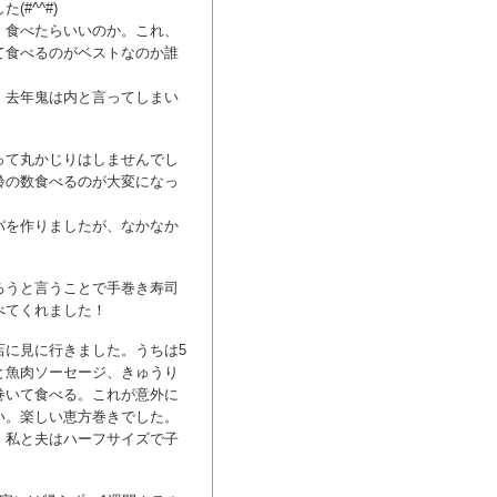
#^^#)
、食べたらいいのか。これ、
て食べるのがベストなのか誰
。去年鬼は内と言ってしまい
って丸かじりはしませんでし
齢の数食べるのが大変になっ
パを作りましたが、なかなか
ろうと言うことで手巻き寿司
べてくれました！
店に見に行きました。うちは5
と魚肉ソーセージ、きゅうり
巻いて食べる。これが意外に
い。楽しい恵方巻きでした。
、私と夫はハーフサイズで子