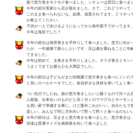
族で恵方巻きモクモク食べました。シチューは翌日に食べました(
今年の節分実家から豆が届きました。さて、これどうやって
このまま食べられないな。結果、放置されてます。どうやっ
か教えてください。
子供が一人で歩けるようになってから毎年親子でやってます
今年は鬼役でした？
今年の節分は海苔巻きを手作りして食べました。恵方に向か
たが、一年健康で暮らしたいです。豆は歳を重ねるごとに年
てきました。
今年は初めて、太巻きを手作りしました。サラダ巻きとキン
うまくできてお腹も心も大満足でした。
今年の節分は子どもがまだ幼稚園で恵方巻きも食べにくいだ
と長いロールケーキでした。各自好きな具材を巻いてよく食
つい先日でしたね。娘が恵方巻きしたいと騒ぐもので渋々お
人家族。出来合いのものだと高く付くのでマグロとサーモン
を買い家で準備する事に。けど案外これがいい。自分たちで
楽しい。みんなで同じ方向向いて黙って黙々と食べるのもい
今年の節分は、豆まきと恵方巻きを食べました。恵方巻きは
供達は普通サイズを南南東を向いて食べました