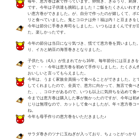
毎年、恵方巻は家で作っています。卵焼き、きゅうり、刺身
です。今年は子供達も挑戦しました！ご飯をたくさんいれす
い恵方巻ができました。が、自分で作ったのが嬉しくて、ポ
リと食べていました。鬼とコロナは外！福は内！と豆まきを
今年は節分に手巻き寿司をしました。いつもはまくんですが
た。楽しかったです。
今年の節分は当日になり気づき、慌てて恵方巻を買いました
り、イカと納豆の海苔巻きとなりました。
子供たち（4人）が生まれてから16年、毎年節分には豆まき
とで・・・今年は恵方巻を初めて手作りしました。たくさん
おいしいと言ってもらえました。
今年は、うまく家族全員揃って食べることができました。と
してくれましたので、全員で、恵方に向かって、無言で食べ
た、、、コロナがあるので、いつも以上に気持ちを込めて食
今までは恵方巻は購入した事が無かったのですが、今年は初
じりは無理なので、カットして食べましたが。年々恵方巻コ
ね。
今年も母手作りの恵方巻をいただきました♪
サラダ巻きのツナに玉ねぎが入っており、ちょっとがっかり