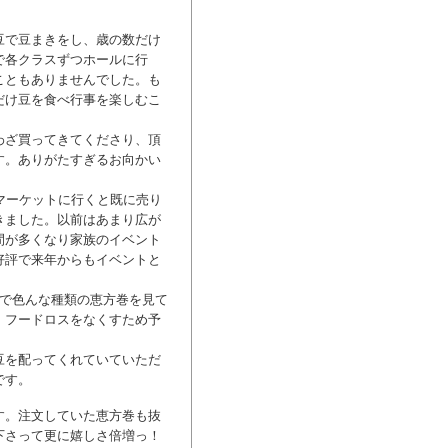
豆で豆まきをし、歳の数だけ
で各クラスずつホールに行
こともありませんでした。も
だけ豆を食べ行事を楽しむこ
わざ買ってきてくださり、頂
す。ありがたすぎるお向かい
マーケットに行くと既に売り
きました。以前はあまり広が
間が多くなり家族のイベント
好評で来年からもイベントと
どで色んな種類の恵方巻を見て
！フードロスをなくすため予
豆を配ってくれていていただ
です。
す。注文していた恵方巻も抜
下さって更に嬉しさ倍増っ！