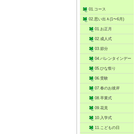
01.コース
02.思い出Ａ(1〜6月)
01.お正月
02.成人式
03.節分
04.バレンタインデー
05.ひな祭り
06.受験
07.春のお彼岸
08.卒業式
09.花見
10.入学式
11.こどもの日