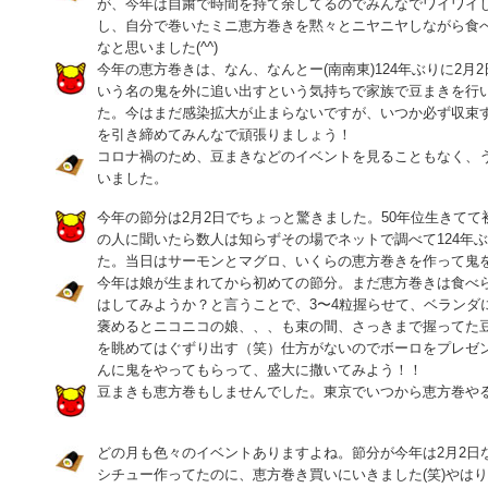
が、今年は自粛で時間を持て余してるのでみんなでワイワイ
し、自分で巻いたミニ恵方巻きを黙々とニヤニヤしながら食
なと思いました(^^)
今年の恵方巻きは、なん、なんとー(南南東)124年ぶりに2月
いう名の鬼を外に追い出すという気持ちで家族で豆まきを行
た。今はまだ感染拡大が止まらないですが、いつか必ず収束
を引き締めてみんなで頑張りましょう！
コロナ禍のため、豆まきなどのイベントを見ることもなく、
いました。
今年の節分は2月2日でちょっと驚きました。50年位生きて
の人に聞いたら数人は知らずその場でネットで調べて124年
た。当日はサーモンとマグロ、いくらの恵方巻きを作って鬼
今年は娘が生まれてから初めての節分。まだ恵方巻きは食べ
はしてみようか？と言うことで、3〜4粒握らせて、ベランダに
褒めるとニコニコの娘、、、も束の間、さっきまで握ってた
を眺めてはぐずり出す（笑）仕方がないのでボーロをプレゼ
んに鬼をやってもらって、盛大に撒いてみよう！！
豆まきも恵方巻もしませんでした。東京でいつから恵方巻や
どの月も色々のイベントありますよね。節分が今年は2月2日
シチュー作ってたのに、恵方巻き買いにいきました(笑)やは