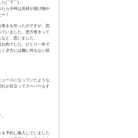
(⌒∇⌒)
べたら今時は具材が揚げ物や
た〜！
方巻きを作ったのですが、思
べていました。恵方巻きって
たなと、思いました。
はお肉でした。ひとり一本で
なく夕方には棚に何もない状
ニュースになっていたような
切れが目立ってスーパーもす
。
す。
きを予約し購入していました