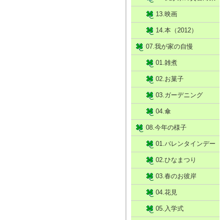
13.映画
14.本（2012）
07.我が家の自慢
01.雑煮
02.お菓子
03.ガーデニング
04.傘
08.今年の様子
01.バレンタインデー
02.ひなまつり
03.春のお彼岸
04.花見
05.入学式