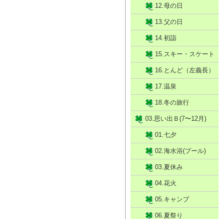
12.母の日
13.父の日
14.初詣
15.スキー・スケート
16.とんど（左義長）
17.温泉
18.冬の旅行
03.思い出Ｂ(7〜12月)
01.七夕
02.海水浴(プール)
03.夏休み
04.花火
05.キャンプ
06.夏祭り