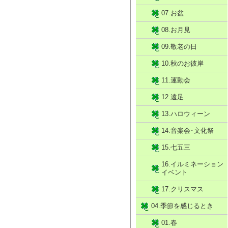
07.お盆
08.お月見
09.敬老の日
10.秋のお彼岸
11.運動会
12.遠足
13.ハロウィーン
14.音楽会･文化祭
15.七五三
16.イルミネーション
イベント
17.クリスマス
04.季節を感じるとき
01.春