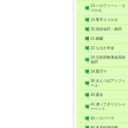
13.ハロウィーン・エ
コルセ
14.栗芋エコルセ
20.高砂金鍔・銀鍔
21.銅鑼
22.もなか本金
23.元祖四角薄皮高砂
金鍔
24.栗万十
30.きんつばアンフィ
ーユ
40.露氷
41.凍ってきりりシャ
ーベット
50.パスパーラ
90.本高砂屋全般