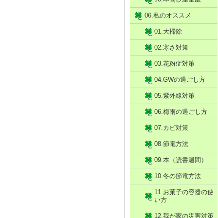
06.私のオススメ
01.大掃除
02.寒さ対策
03.花粉症対策
04.GWの過ごし方
05.紫外線対策
06.梅雨の過ごし方
07.カビ対策
08.節電方法
09.本（読書週間）
10.冬の節電方法
11.お菓子の容器の使
い方
12.我が家の災害対策