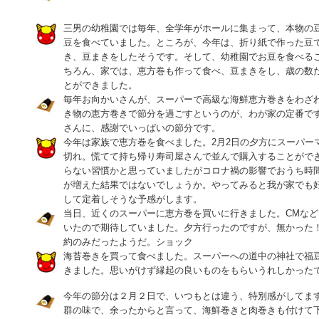
三男の幼稚園では毎年、全学年がホールに集まって、本物の
豆を食べていました。ところが、今年は、折り紙で作った豆
き、豆まきをしたそうです。そして、幼稚園でお豆を食べる
ちろん、家では、恵方巻も作って食べ、豆まきをし、歳の数
とができました。
毎年お向かいさんが、スーパーで高級な海鮮恵方巻きをわざ
き物の恵方巻きで節分を過ごすというのが、わが家の定番で
さんに、感謝でいっぱいの節分です。
今年は家族で恵方巻を食べました。2月2日の夕方にスーパー
切れ。慌てて持ち帰り寿司屋さんで並んで購入することがで
らない習慣かと思っていましたがコロナ禍の影響でおうち時
が増えた結果ではないでしょうか。やってみると我が家でも
して定着しそうな予感がします。
当日、近くのスーパーに恵方巻を買いに行きました。CMな
いたので期待していました。夕方行ったのですが、無かった
約のみだったようだ。ショック
海苔巻きを買って食べました。スーパーへの道中の神社で福
きました。思いがけず縁起の良いものをもらいうれしかった
今年の節分は２月２日で、いつもとは違う、特別感がしてま
群の味で、余ったからと言って、海鮮巻きと肉巻きも付けて