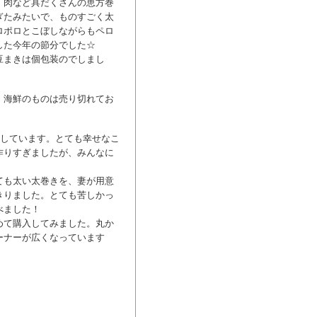
、肉など具だくさんの恵方巻
ぎたみたいで、ものすごく太
ロポロとこぼしながらもペロ
した今年の節分でした☆
豆まきは個包装のでしまし
。海鮮のものは売り切れてお
をしています。とても幸せなこ
作りすぎましたが、みんなに
ても太い太巻きを、妻が用意
きりました。とても苦しかっ
べました！
めて購入してみました。丸か
ーナーが広くなっています