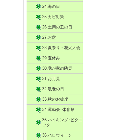
24.海の日
25.カビ対策
26.土用の丑の日
27.お盆
28.夏祭り・花火大会
29.夏休み
30.我が家の防災
31.お月見
32.敬老の日
33.秋のお彼岸
34.運動会･体育祭
35.ハイキング･ピクニ
ック
36.ハロウィーン