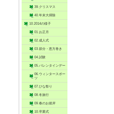
39.クリスマス
40.年末大掃除
10.2014の様子
01.お正月
02.成人式
03.節分・恵方巻き
04.試験
05.バレンタインデー
06.ウィンタースポー
ツ
07.ひな祭り
08.冬旅行
09.春のお彼岸
10.卒業式