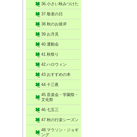
36.小さい秋みつけた
37.敬老の日
38.秋のお彼岸
39.お月見
40.運動会
41.秋祭り
42.ハロウィン
43.おすすめの本
44.十三夜
45.音楽会・学園祭・
文化祭
46.七五三
47.秋の行楽シーズン
48.マラソン・ジョギ
ング