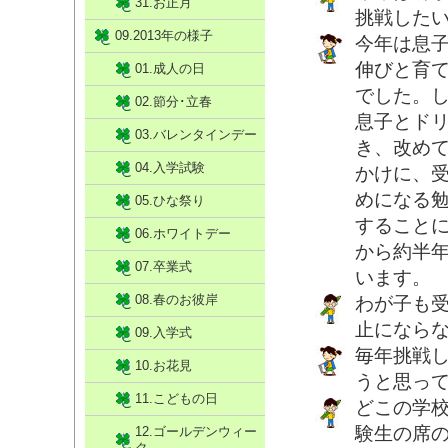
31.お正月
挑戦した
09.2013年の様子
今年は息
伸びと育
01.成人の日
でした。
02.節分･立春
息子とド
03.バレンタインデー
き、改め
04.入学試験
かけに、
めになる
05.ひな祭り
すること
06.ホワイトデー
から約半
07.卒業式
います。
08.春のお彼岸
わが子も受
止になら
09.入学式
毎年挑戦
10.お花見
うと思っ
11.こどもの日
どこの学
験生の席
12.ゴールデンウィー
ク