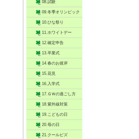
08.試験
09.冬季オリンピック
10.ひな祭り
11.ホワイトデー
12.確定申告
13.卒業式
14.春のお彼岸
15.花見
16.入学式
17.ＧＷの過ごし方
18.紫外線対策
19.こどもの日
20.母の日
21.クールビズ