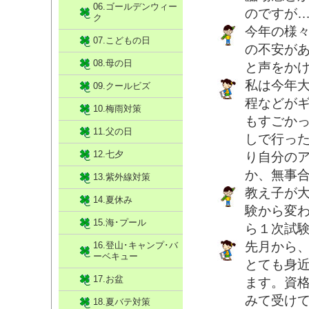
06.ゴールデンウィー
のですが
ク
今年の様
07.こどもの日
の不安が
08.母の日
と声をか
私は今年
09.クールビズ
程などが
10.梅雨対策
もすごか
11.父の日
しで行っ
12.七夕
り自分の
か、無事
13.紫外線対策
教え子が
14.夏休み
験から変
15.海･プール
ら１次試
先月から、
16.登山･キャンプ･バ
ーベキュー
とても身
17.お盆
ます。資
みて受けて
18.夏バテ対策