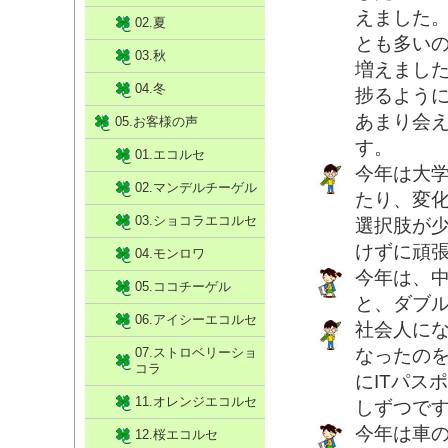
えました
02.夏
とも多い
03.秋
増えまし
04.冬
捗るよう
あまり会
05.お客様の声
す。
01.エコルセ
今年は大
02.マンデルチーゲル
たり、変
03.ショコラエコルセ
選択肢が
けずに頑
04.モンロワ
今年は、
05.ココチーゲル
と、ダブ
06.アイシーエコルセ
社会人にな
07.ストロベリーショ
なったの
コラ
にITパス
11.オレンジエコルセ
しずつで
今年は車
12.桜エコルセ