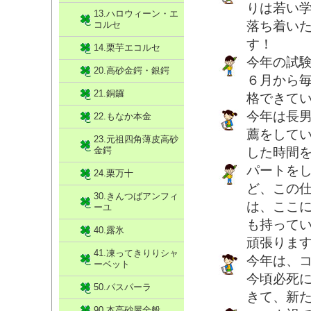
りは若い
13.ハロウィーン・エ
落ち着い
コルセ
す！
14.栗芋エコルセ
今年の試
20.高砂金鍔・銀鍔
６月から
21.銅鑼
格できて
今年は長
22.もなか本金
薦をして
23.元祖四角薄皮高砂
金鍔
した時間
パートを
24.栗万十
ど、この
30.きんつばアンフィ
は、ここ
ーユ
も持って
40.露氷
頑張りま
41.凍ってきりりシャ
今年は、
ーベット
今頃必死
50.パスパーラ
きて、新
90.本高砂屋全般