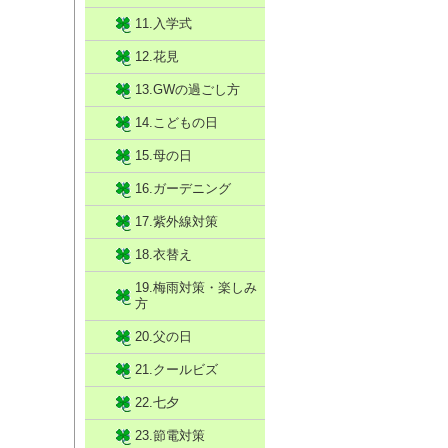
11.入学式
12.花見
13.GWの過ごし方
14.こどもの日
15.母の日
16.ガーデニング
17.紫外線対策
18.衣替え
19.梅雨対策・楽しみ
方
20.父の日
21.クールビズ
22.七夕
23.節電対策