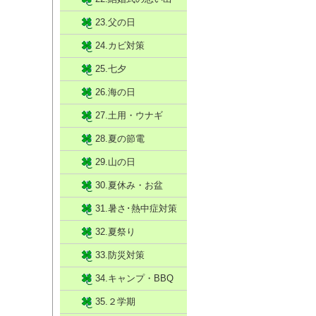
23.父の日
24.カビ対策
25.七夕
26.海の日
27.土用・ウナギ
28.夏の節電
29.山の日
30.夏休み・お盆
31.暑さ･熱中症対策
32.夏祭り
33.防災対策
34.キャンプ・BBQ
35.２学期