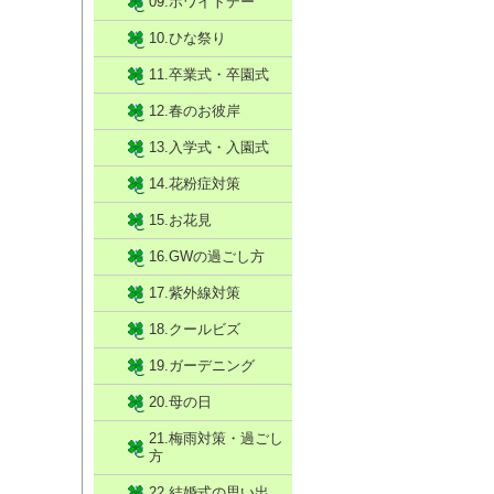
09.ホワイトデー
10.ひな祭り
11.卒業式・卒園式
12.春のお彼岸
13.入学式・入園式
14.花粉症対策
15.お花見
16.GWの過ごし方
17.紫外線対策
18.クールビズ
19.ガーデニング
20.母の日
21.梅雨対策・過ごし
方
22.結婚式の思い出