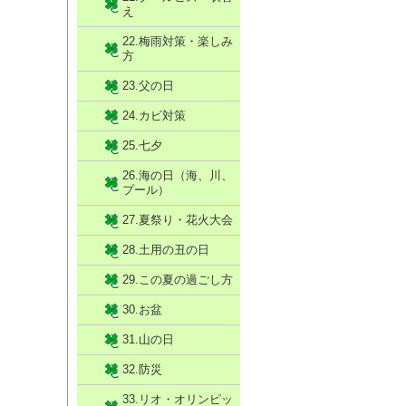
え
22.梅雨対策・楽しみ
方
23.父の日
24.カビ対策
25.七夕
26.海の日（海、川、
プール）
27.夏祭り・花火大会
28.土用の丑の日
29.この夏の過ごし方
30.お盆
31.山の日
32.防災
33.リオ・オリンピッ