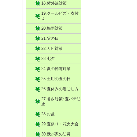
18.紫外線対策
19.クールビズ・衣替
え
20.梅雨対策
21.父の日
22.カビ対策
23.七夕
24.夏の節電対策
25.土用の丑の日
26.夏休みの過ごし方
27.暑さ対策･夏バテ防
止
28.お盆
29.夏祭り・花火大会
30.我が家の防災