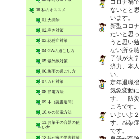
コロナ禍
ないとと
06.私のオススメ
います。
01.大掃除
新型コロ
02.寒さ対策
たいと思
03.花粉症対策
うと思い
ない所を
04.GWの過ごし方
子供が大
05.紫外線対策
済力、本
06.梅雨の過ごし方
い。
07.カビ対策
定年退職
気象変動
08.節電方法
す。 防
09.本（読書週間）
ころです
10.冬の節電方法
いよいよ
す。感染
11.お菓子の容器の使
い方
です。
12.我が家の災害対策
息子が受