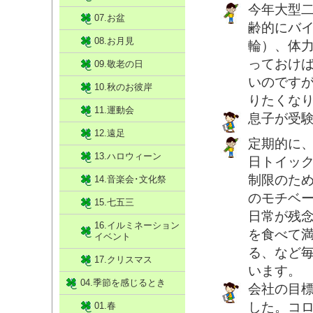
今年大型
07.お盆
齢的にバイ
08.お月見
輪）、体
っておけ
09.敬老の日
いのです
10.秋のお彼岸
りたくな
11.運動会
息子が受
12.遠足
定期的に
13.ハロウィーン
日トイッ
制限のた
14.音楽会･文化祭
のモチベ
15.七五三
日常が残
16.イルミネーション
を食べて
イベント
る、など
17.クリスマス
います。
04.季節を感じるとき
会社の目標
した。コ
01.春