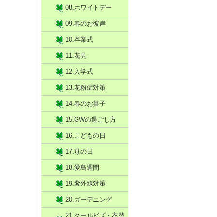
08.ホワイトデー
09.春のお彼岸
10.卒業式
11.花見
12.入学式
13.花粉症対策
14.春のお菓子
15.GWの過ごし方
16.こどもの日
17.母の日
18.愛鳥週間
19.紫外線対策
20.ガーデニング
21.クールビズ・衣替