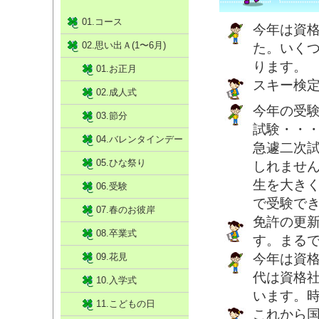
01.コース
今年は資
02.思い出Ａ(1〜6月)
た。いく
ります。
01.お正月
スキー検
02.成人式
今年の受
03.節分
試験・・
04.バレンタインデー
急遽二次
05.ひな祭り
しれませ
生を大き
06.受験
で受験で
07.春のお彼岸
免許の更
08.卒業式
す。まる
09.花見
今年は資
代は資格
10.入学式
います。
11.こどもの日
これから