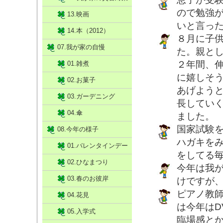
ので勉強
13.映画
いと言っ
14.本（2012）
８月に子
07.我が家の自慢
た。親と
２年間、
01.雑煮
に嬉しそ
02.お菓子
あげよう
03.ガーデニング
長してい
04.傘
ました。
国家試験を
08.今年の様子
ハガキを
01.バレンタインデー
をしてる
02.ひなまつり
今年は我
03.春のお彼岸
けですが
ピアノ教
04.花見
は今年はD
05.入学式
臨場感と