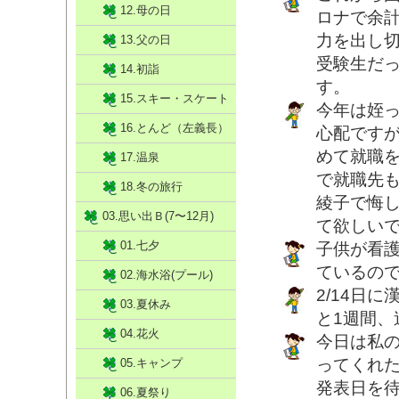
12.母の日
ロナで余
力を出し
13.父の日
受験生だ
14.初詣
す。
15.スキー・スケート
今年は姪
16.とんど（左義長）
心配です
めて就職
17.温泉
で就職先
18.冬の旅行
綾子で悔
03.思い出Ｂ(7〜12月)
て欲しい
01.七夕
子供が看
ているの
02.海水浴(プール)
2/14日
03.夏休み
と1週間、
04.花火
今日は私
ってくれ
05.キャンプ
発表日を待
06.夏祭り