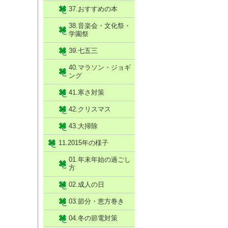
37.おすすめの本
38.音楽会・文化祭・
学園祭
39.七五三
40.マラソン・ジョギ
ング
41.寒さ対策
42.クリスマス
43.大掃除
11.2015年の様子
01.年末年始の過ごし
方
02.成人の日
03.節分・恵方巻き
04.冬の節電対策