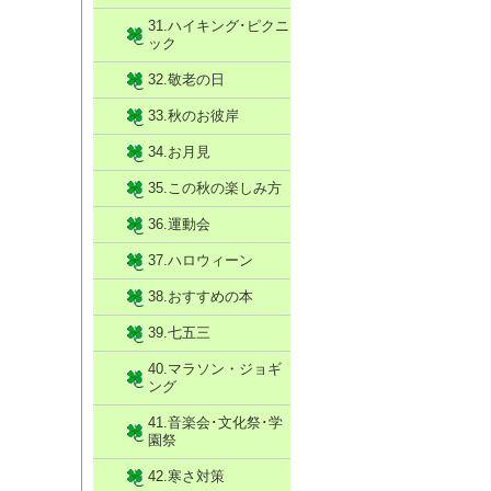
31.ハイキング･ピクニ
ック
32.敬老の日
33.秋のお彼岸
34.お月見
35.この秋の楽しみ方
36.運動会
37.ハロウィーン
38.おすすめの本
39.七五三
40.マラソン・ジョギ
ング
41.音楽会･文化祭･学
園祭
42.寒さ対策