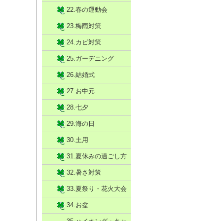
22.春の運動会
23.梅雨対策
24.カビ対策
25.ガーデニング
26.結婚式
27.お中元
28.七夕
29.海の日
30.土用
31.夏休みの過ごし方
32.暑さ対策
33.夏祭り・花火大会
34.お盆