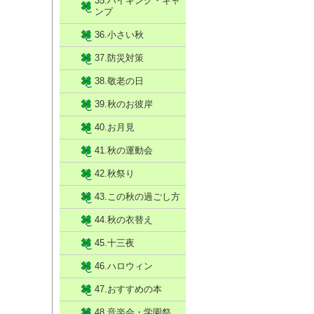
35.ハイキング・キャ
ンプ
36.小さい秋
37.防災対策
38.敬老の日
39.秋のお彼岸
40.お月見
41.秋の運動会
42.秋祭り
43.この秋の過ごし方
44.秋の衣替え
45.十三夜
46.ハロウィン
47.おすすめの本
48.音楽会・学園祭