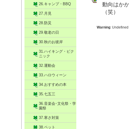
動向はか
26.キャンプ・BBQ
（笑）
27.月見
28.防災
Warning
: Undefined
29.敬老の日
30.秋のお彼岸
31.ハイキング・ピク
ニック
32.運動会
33.ハロウィーン
34.おすすめの本
35.七五三
36.音楽会･文化祭・学
園祭
37.寒さ対策
38.ペット