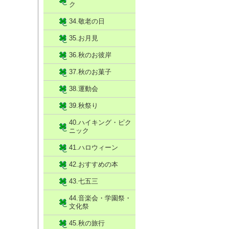
ク
34.敬老の日
35.お月見
36.秋のお彼岸
37.秋のお菓子
38.運動会
39.秋祭り
40.ハイキング・ピク
ニック
41.ハロウィーン
42.おすすめの本
43.七五三
44.音楽会・学園祭・
文化祭
45.秋の旅行