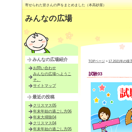
寄せられた皆さんの声をまとめました（本高砂屋）
みんなの広場
みんなの広場紹介
TOPページ
>
17.2021年の様
お問い合わせ
試験03
みんなの広場へようこ
そ。
サイトマップ
最近の投稿
クリスマス05
年末年始の過ごし方06
年末大掃除04
クリスマス04
年末年始の過ごし方05