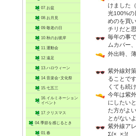
けました（
07.お盆
光100%
08.お月見
めのを買
09.敬老の日
チリだと思っ
毎年の事
10.秋のお彼岸
ムカバー
11.運動会
外出時、
12.遠足
13.ハロウィーン
紫外線対
14.音楽会･文化祭
ることで
くても続
15.七五三
今年は紫
16.イルミネーション
にしたい
イベント
た方がよ
17.クリスマス
とがない
04.季節を感じるとき
紫外線ア
01.春
Σ(×_×