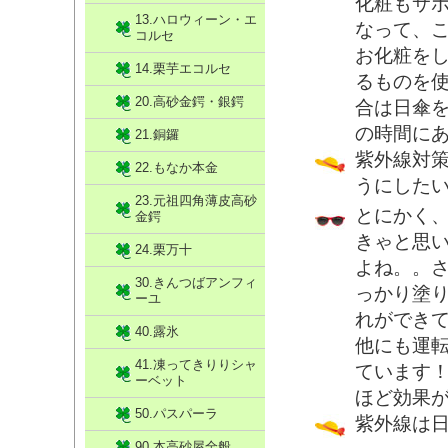
化粧もサ
13.ハロウィーン・エ
なって、
コルセ
お化粧を
14.栗芋エコルセ
るものを
20.高砂金鍔・銀鍔
合は日傘
の時間に
21.銅鑼
紫外線対
22.もなか本金
うにした
23.元祖四角薄皮高砂
とにかく
金鍔
きゃと思
24.栗万十
よね。。
30.きんつばアンフィ
っかり塗り
ーユ
れができて
40.露氷
他にも運
41.凍ってきりりシャ
ています
ーベット
ほど効果
50.パスパーラ
紫外線は
90.本高砂屋全般