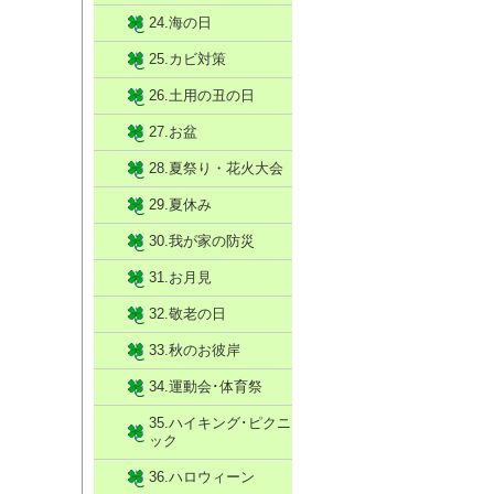
24.海の日
25.カビ対策
26.土用の丑の日
27.お盆
28.夏祭り・花火大会
29.夏休み
30.我が家の防災
31.お月見
32.敬老の日
33.秋のお彼岸
34.運動会･体育祭
35.ハイキング･ピクニ
ック
36.ハロウィーン