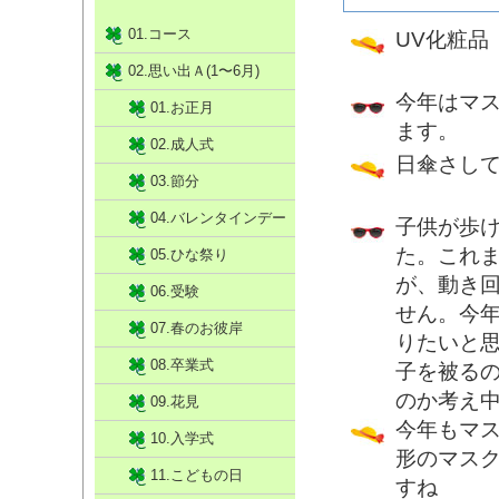
01.コース
UV化粧品
02.思い出Ａ(1〜6月)
今年はマ
01.お正月
ます。
02.成人式
日傘さし
03.節分
04.バレンタインデー
子供が歩
た。これ
05.ひな祭り
が、動き
06.受験
せん。今
07.春のお彼岸
りたいと
08.卒業式
子を被る
のか考え
09.花見
今年もマ
10.入学式
形のマス
11.こどもの日
すね