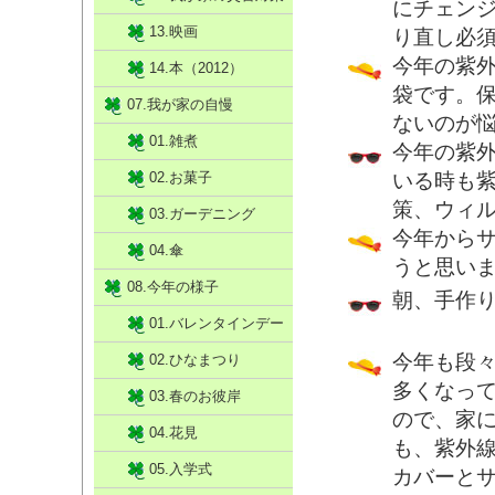
にチェン
13.映画
り直し必
今年の紫
14.本（2012）
袋です。
07.我が家の自慢
ないのが
01.雑煮
今年の紫
02.お菓子
いる時も
策、ウィ
03.ガーデニング
今年から
04.傘
うと思い
08.今年の様子
朝、手作
01.バレンタインデー
今年も段
02.ひなまつり
多くなっ
03.春のお彼岸
ので、家
04.花見
も、紫外
05.入学式
カバーと