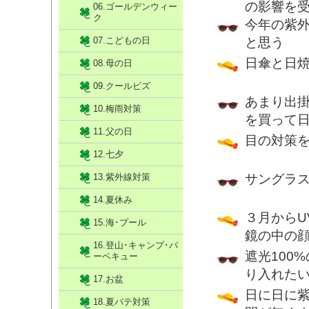
の影響を受
06.ゴールデンウィー
ク
今年の紫
07.こどもの日
と思う
日傘と日
08.母の日
09.クールビズ
あまり出
10.梅雨対策
を買って
11.父の日
目の対策
12.七夕
13.紫外線対策
サングラ
14.夏休み
３月から
15.海･プール
鏡の中の
16.登山･キャンプ･バ
遮光100
ーベキュー
り入れた
17.お盆
日に日に
18.夏バテ対策