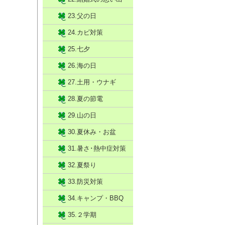
23.父の日
24.カビ対策
25.七夕
26.海の日
27.土用・ウナギ
28.夏の節電
29.山の日
30.夏休み・お盆
31.暑さ･熱中症対策
32.夏祭り
33.防災対策
34.キャンプ・BBQ
35.２学期