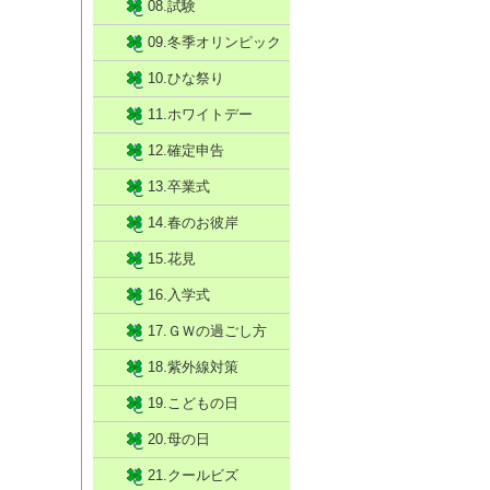
08.試験
09.冬季オリンピック
10.ひな祭り
11.ホワイトデー
12.確定申告
13.卒業式
14.春のお彼岸
15.花見
16.入学式
17.ＧＷの過ごし方
18.紫外線対策
19.こどもの日
20.母の日
21.クールビズ