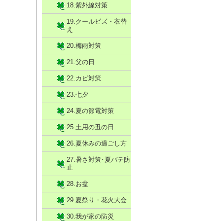
18.紫外線対策
19.クールビズ・衣替
え
20.梅雨対策
21.父の日
22.カビ対策
23.七夕
24.夏の節電対策
25.土用の丑の日
26.夏休みの過ごし方
27.暑さ対策･夏バテ防
止
28.お盆
29.夏祭り・花火大会
30.我が家の防災