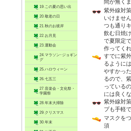
間が無く
19.この夏の思い出
紫外線対
20.敬老の日
いけませ
つも通り
21.秋のお彼岸
飲む日焼
22.お月見
で夏限定
23.運動会
作ってく
24.マラソン･ジョギン
すでに紫
グ
るように
25.ハロウィーン
やすかっ
るので、
26.七五三
っている
27.音楽会・文化祭・
学園祭
には良く
紫外線対
28.年末大掃除
プも手軽
29.クリスマス
マスクを
30.年末
須