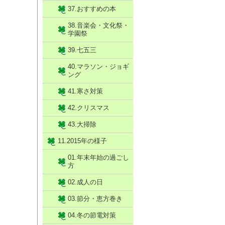
37.おすすめの本
38.音楽会・文化祭・
学園祭
39.七五三
40.マラソン・ジョギ
ング
41.寒さ対策
42.クリスマス
43.大掃除
11.2015年の様子
01.年末年始の過ごし
方
02.成人の日
03.節分・恵方巻き
04.冬の節電対策