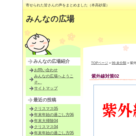
寄せられた皆さんの声をまとめました（本高砂屋）
みんなの広場
みんなの広場紹介
TOPページ
>
99.未分類
> 紫
お問い合わせ
紫外線対策02
みんなの広場へようこ
そ。
サイトマップ
最近の投稿
クリスマス05
年末年始の過ごし方06
年末大掃除04
クリスマス04
年末年始の過ごし方05