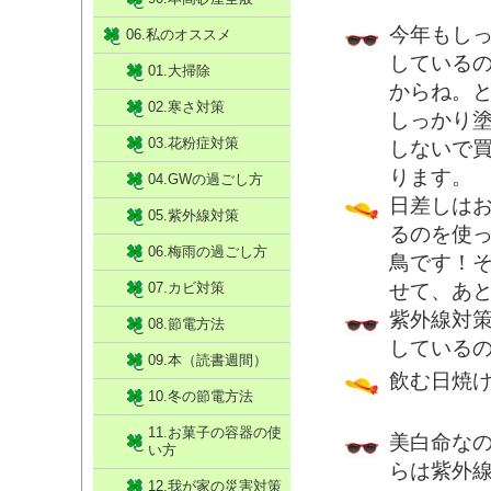
今年もし
06.私のオススメ
している
01.大掃除
からね。
02.寒さ対策
しっかり
03.花粉症対策
しないで
ります。
04.GWの過ごし方
日差しは
05.紫外線対策
るのを使
06.梅雨の過ごし方
鳥です！
07.カビ対策
せて、あ
紫外線対
08.節電方法
している
09.本（読書週間）
飲む日焼
10.冬の節電方法
11.お菓子の容器の使
美白命な
い方
らは紫外
12.我が家の災害対策