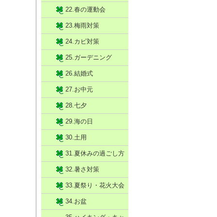
22.春の運動会
23.梅雨対策
24.カビ対策
25.ガーデニング
26.結婚式
27.お中元
28.七夕
29.海の日
30.土用
31.夏休みの過ごし方
32.暑さ対策
33.夏祭り・花火大会
34.お盆