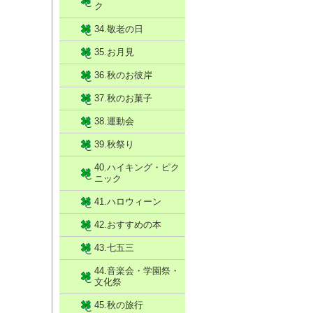
ク
34.敬老の日
35.お月見
36.秋のお彼岸
37.秋のお菓子
38.運動会
39.秋祭り
40.ハイキング・ピク
ニック
41.ハロウィーン
42.おすすめの本
43.七五三
44.音楽会・学園祭・
文化祭
45.秋の旅行