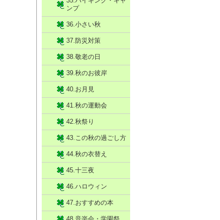
35.ハイキング・キャ
ンプ
36.小さい秋
37.防災対策
38.敬老の日
39.秋のお彼岸
40.お月見
41.秋の運動会
42.秋祭り
43.この秋の過ごし方
44.秋の衣替え
45.十三夜
46.ハロウィン
47.おすすめの本
48.音楽会・学園祭