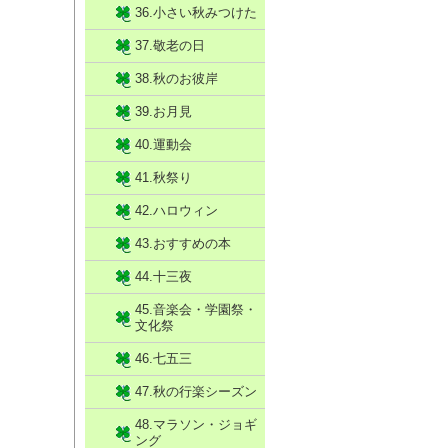
36.小さい秋みつけた
37.敬老の日
38.秋のお彼岸
39.お月見
40.運動会
41.秋祭り
42.ハロウィン
43.おすすめの本
44.十三夜
45.音楽会・学園祭・
文化祭
46.七五三
47.秋の行楽シーズン
48.マラソン・ジョギ
ング