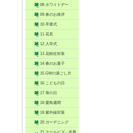
08.ホワイトデー
09.春のお彼岸
10.卒業式
11.花見
12.入学式
13.花粉症対策
14.春のお菓子
15.GWの過ごし方
16.こどもの日
17.母の日
18.愛鳥週間
19.紫外線対策
20.ガーデニング
21.クールビズ・衣替