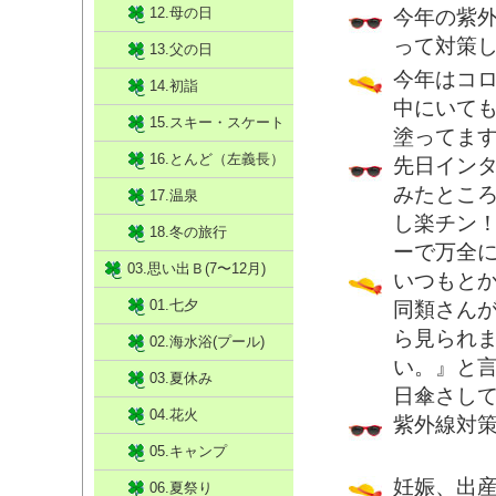
12.母の日
今年の紫
って対策
13.父の日
今年はコ
14.初詣
中にいて
15.スキー・スケート
塗ってま
16.とんど（左義長）
先日イン
みたとこ
17.温泉
し楽チン
18.冬の旅行
ーで万全
03.思い出Ｂ(7〜12月)
いつもと
01.七夕
同類さん
ら見られ
02.海水浴(プール)
い。』と
03.夏休み
日傘さし
04.花火
紫外線対
05.キャンプ
妊娠、出
06.夏祭り