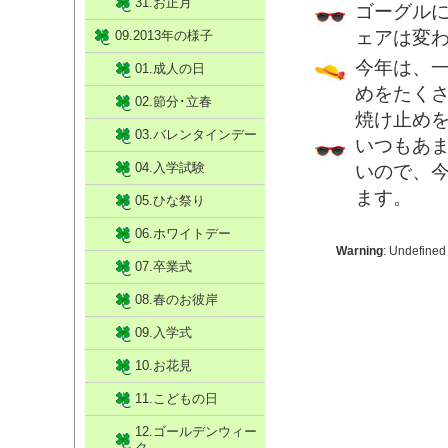
31.お正月
ゴーグル
ェアは変
09.2013年の様子
今年は、
01.成人の日
めをたく
02.節分･立春
焼け止めを
03.バレンタインデー
いつもあ
04.入学試験
いので、
ます。
05.ひな祭り
06.ホワイトデー
Warning
: Undefined
07.卒業式
08.春のお彼岸
09.入学式
10.お花見
11.こどもの日
12.ゴールデンウィー
ク