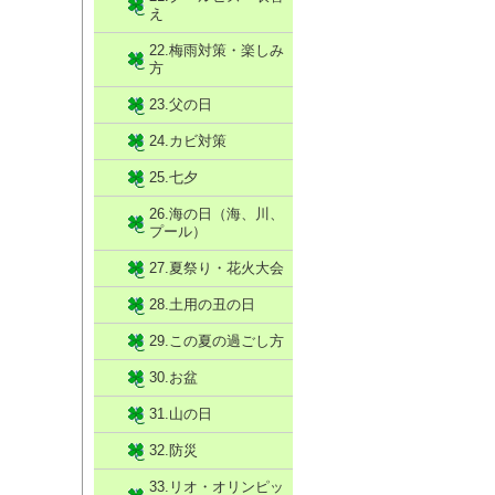
え
22.梅雨対策・楽しみ
方
23.父の日
24.カビ対策
25.七夕
26.海の日（海、川、
プール）
27.夏祭り・花火大会
28.土用の丑の日
29.この夏の過ごし方
30.お盆
31.山の日
32.防災
33.リオ・オリンピッ