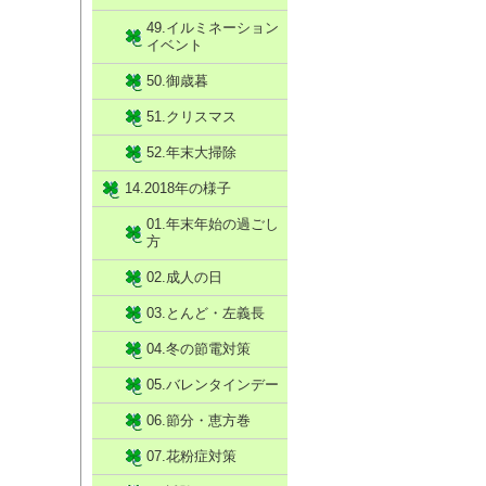
49.イルミネーション
イベント
50.御歳暮
51.クリスマス
52.年末大掃除
14.2018年の様子
01.年末年始の過ごし
方
02.成人の日
03.とんど・左義長
04.冬の節電対策
05.バレンタインデー
06.節分・恵方巻
07.花粉症対策