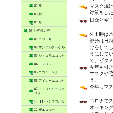
マスク焼
02.夏
対策をし
03.秋
日傘と帽
04.冬
05.お客様の声
外出時は
01.エコルセ
部分は日
けをして
02.マンデルチーゲル
うにして
03.ショコラエコルセ
て、ビタ
04.モンロワ
今年も引
05.ココチーゲル
マスクや
う。
06.アイシーエコルセ
今年もマ
07.ストロベリーショ
コラ
コロナで
11.オレンジエコルセ
オーキン
12.桜エコルセ