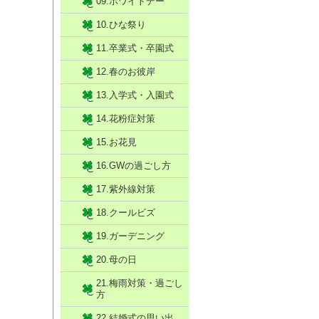
09.ホワイトデー
10.ひな祭り
11.卒業式・卒園式
12.春のお彼岸
13.入学式・入園式
14.花粉症対策
15.お花見
16.GWの過ごし方
17.紫外線対策
18.クールビズ
19.ガーデニング
20.母の日
21.梅雨対策・過ごし
方
22.結婚式の思い出