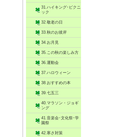
31.ハイキング･ピクニ
ック
32.敬老の日
33.秋のお彼岸
34.お月見
35.この秋の楽しみ方
36.運動会
37.ハロウィーン
38.おすすめの本
39.七五三
40.マラソン・ジョギ
ング
41.音楽会･文化祭･学
園祭
42.寒さ対策