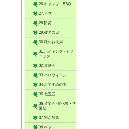
26.キャンプ・BBQ
27.月見
28.防災
29.敬老の日
30.秋のお彼岸
31.ハイキング・ピク
ニック
32.運動会
33.ハロウィーン
34.おすすめの本
35.七五三
36.音楽会･文化祭・学
園祭
37.寒さ対策
38.ペット