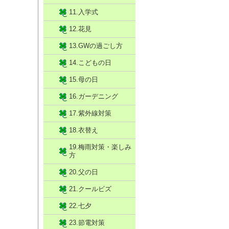
11.入学式
12.花見
13.GWの過ごし方
14.こどもの日
15.母の日
16.ガーデニング
17.紫外線対策
18.衣替え
19.梅雨対策・楽しみ
方
20.父の日
21.クールビズ
22.七夕
23.節電対策