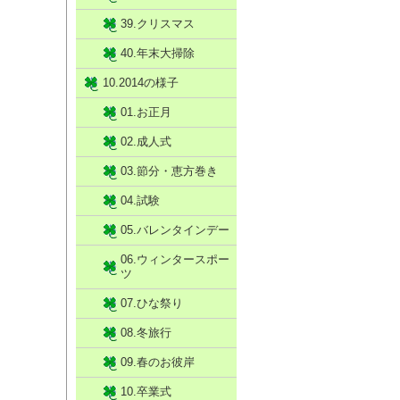
39.クリスマス
40.年末大掃除
10.2014の様子
01.お正月
02.成人式
03.節分・恵方巻き
04.試験
05.バレンタインデー
06.ウィンタースポー
ツ
07.ひな祭り
08.冬旅行
09.春のお彼岸
10.卒業式