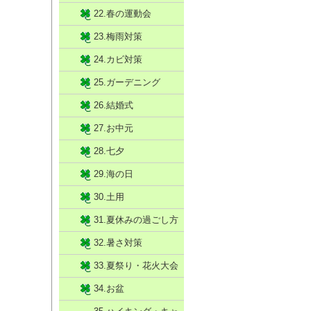
22.春の運動会
23.梅雨対策
24.カビ対策
25.ガーデニング
26.結婚式
27.お中元
28.七夕
29.海の日
30.土用
31.夏休みの過ごし方
32.暑さ対策
33.夏祭り・花火大会
34.お盆