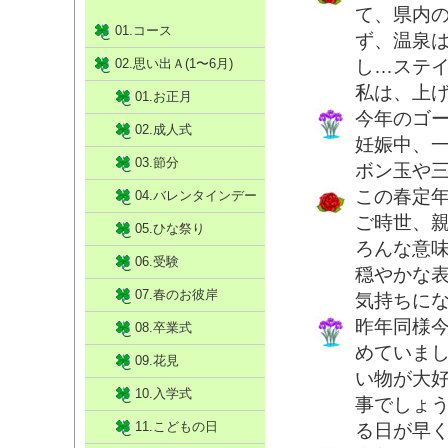
て、県内
01.コース
ず、温泉
02.思い出Ａ(1〜6月)
し…ステ
私は、上
01.お正月
今年のゴ
02.成人式
妊娠中、
03.節分
ボン玉や
この春定
04.バレンタインデー
ご時世、
05.ひな祭り
ろんな意味
06.受験
穏やかな
07.春のお彼岸
気持ちに
昨年同様
08.卒業式
めていま
09.花見
い物が大
10.入学式
事でしょ
11.こどもの日
る日が早