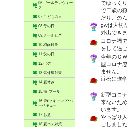
でゆっく
06.ゴールデンウィー
ク
で二歳の
07.こどもの日
だり、の
gwは大切
08.母の日
外出でき
09.クールビズ
コロナ禍
10.梅雨対策
をして過
11.父の日
今年のＧ
12.七夕
型コロナ
ません。
13.紫外線対策
浜松に進
14.夏休み
15.海･プール
新型コロ
16.登山･キャンプ･バ
来ないた
ーベキュー
います。
17.お盆
やっぱり
ごしまし
18.夏バテ対策