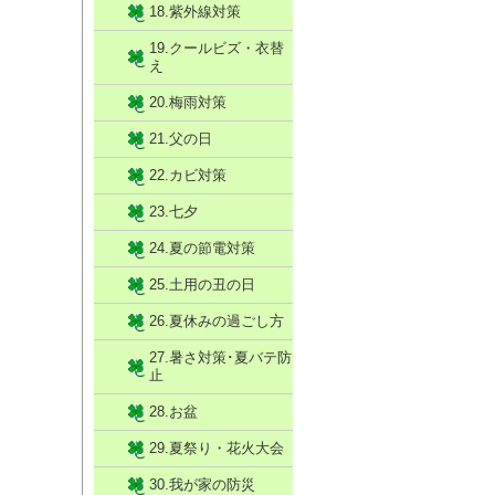
18.紫外線対策
19.クールビズ・衣替
え
20.梅雨対策
21.父の日
22.カビ対策
23.七夕
24.夏の節電対策
25.土用の丑の日
26.夏休みの過ごし方
27.暑さ対策･夏バテ防
止
28.お盆
29.夏祭り・花火大会
30.我が家の防災