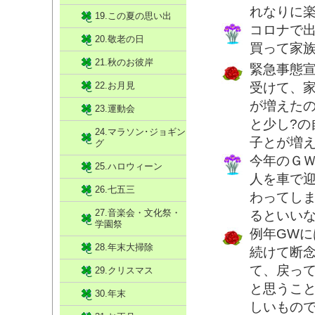
れなりに
19.この夏の思い出
コロナで
20.敬老の日
買って家
21.秋のお彼岸
緊急事態
22.お月見
受けて、
が増えた
23.運動会
と少し?
24.マラソン･ジョギン
子とが増
グ
今年のＧ
25.ハロウィーン
人を車で
26.七五三
わってし
27.音楽会・文化祭・
るといい
学園祭
例年GW
28.年末大掃除
続けて断
て、戻っ
29.クリスマス
と思うこ
30.年末
しいもの