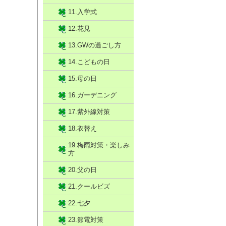
11.入学式
12.花見
13.GWの過ごし方
14.こどもの日
15.母の日
16.ガーデニング
17.紫外線対策
18.衣替え
19.梅雨対策・楽しみ
方
20.父の日
21.クールビズ
22.七夕
23.節電対策