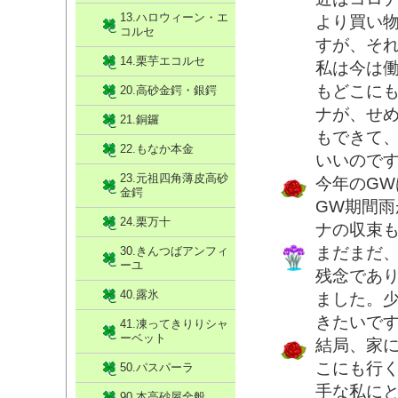
13.ハロウィーン・エ
より買い
コルセ
すが、そ
14.栗芋エコルセ
私は今は
もどこに
20.高砂金鍔・銀鍔
ナが、せ
21.銅鑼
もできて
22.もなか本金
いいので
23.元祖四角薄皮高砂
今年のG
金鍔
GW期間
24.栗万十
ナの収束
まだまだ
30.きんつばアンフィ
ーユ
残念であ
40.露氷
ました。
きたいで
41.凍ってきりりシャ
ーベット
結局、家
こにも行
50.パスパーラ
手な私に
90.本高砂屋全般