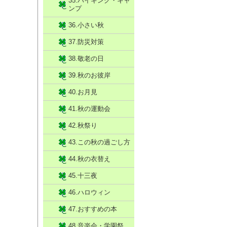
35.ハイキング・キャ
ンプ
36.小さい秋
37.防災対策
38.敬老の日
39.秋のお彼岸
40.お月見
41.秋の運動会
42.秋祭り
43.この秋の過ごし方
44.秋の衣替え
45.十三夜
46.ハロウィン
47.おすすめの本
48.音楽会・学園祭