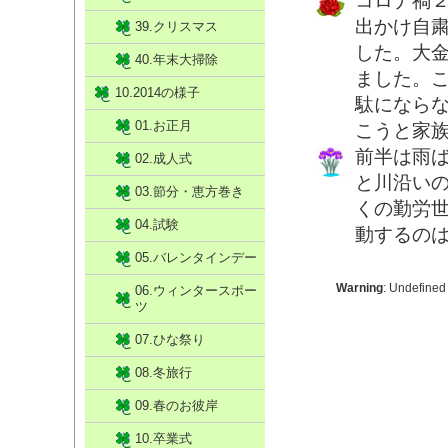
コロナ禍
出かけ自
39.クリスマス
した。大
40.年末大掃除
ました。
10.2014の様子
駄になら
01.お正月
こうと家
前半は雨
02.成人式
と川沿い
03.節分・恵方巻き
くの勤労
04.試験
動するの
05.バレンタインデー
Warning
: Undefined
06.ウィンタースポー
ツ
07.ひな祭り
08.冬旅行
09.春のお彼岸
10.卒業式