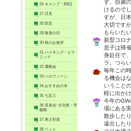
ず、自粛
26.キャンプ・BBQ
けるので
27.月見
すが、日
28.防災
大切です
もらいた
29.敬老の日
新型コロ
30.秋のお彼岸
息子は帰
31.ハイキング・ピク
身赴任で
ニック
ラ。つら
32.運動会
毎年この
33.ハロウィーン
る機会は
いうこと
34.おすすめの本
軽に出か
35.七五三
今年のG
36.音楽会･文化祭・学
場にある
園祭
散歩した
37.寒さ対策
遠出した
38.ペット