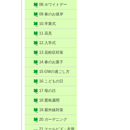
08.ホワイトデー
09.春のお彼岸
10.卒業式
11.花見
12.入学式
13.花粉症対策
14.春のお菓子
15.GWの過ごし方
16.こどもの日
17.母の日
18.愛鳥週間
19.紫外線対策
20.ガーデニング
21.クールビズ・衣替