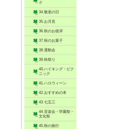
ク
34.敬老の日
35.お月見
36.秋のお彼岸
37.秋のお菓子
38.運動会
39.秋祭り
40.ハイキング・ピク
ニック
41.ハロウィーン
42.おすすめの本
43.七五三
44.音楽会・学園祭・
文化祭
45.秋の旅行