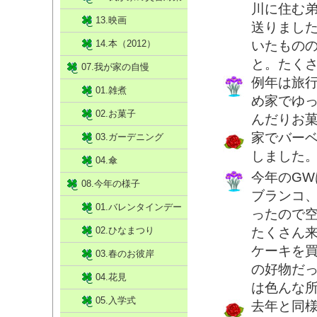
川に住む
13.映画
送りまし
14.本（2012）
いたもの
と。たく
07.我が家の自慢
例年は旅
01.雑煮
め家でゆ
02.お菓子
んだりお
家でバー
03.ガーデニング
しました
04.傘
今年のG
08.今年の様子
ブランコ
01.バレンタインデー
ったので
02.ひなまつり
たくさん
ケーキを
03.春のお彼岸
の好物だ
04.花見
は色んな
05.入学式
去年と同