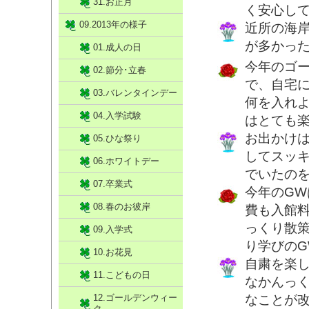
31.お正月
く安心し
09.2013年の様子
近所の海
が多かっ
01.成人の日
今年のゴ
02.節分･立春
で、自宅
03.バレンタインデー
何を入れ
04.入学試験
はとても
お出かけ
05.ひな祭り
してスッ
06.ホワイトデー
でいたの
07.卒業式
今年のG
08.春のお彼岸
費も入館
っくり散
09.入学式
り学びの
10.お花見
自粛を楽
11.こどもの日
なかんっ
12.ゴールデンウィー
なことが
ク