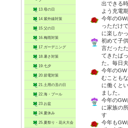
出できる
13.母の日
よう充電
今年のG
14.紫外線対策
っただけ
15.父の日
に楽しか
16.梅雨対策
初めて子
17.ガーデニング
言だった
てきたば
18.暑さ対策
た。毎日
19.七夕
今年のG
20.節電対策
むことも
に働くと
21.土用の丑の日
ました。
22.海・プール
今年のG
23.お盆
に家族の
24.夏休み
す
今年もG
25.夏祭り・花火大会