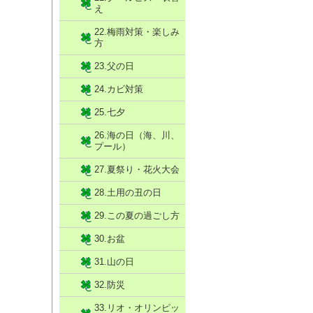
え
22.梅雨対策・楽しみ
方
23.父の日
24.カビ対策
25.七夕
26.海の日（海、川、
プール）
27.夏祭り・花火大会
28.土用の丑の日
29.この夏の過ごし方
30.お盆
31.山の日
32.防災
33.リオ・オリンピッ