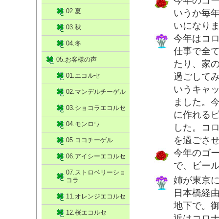
今年のゴ
02.夏
いうか毎
いになり
03.秋
今年はコ
04.冬
仕事で全
05.お客様の声
たり、家
過ごして
01.エコルセ
いうキャ
02.マンデルチーゲル
ました。
03.ショコラエコルセ
に作れる
04.モンロワ
した。コ
を過ごさ
05.ココチーゲル
今年のゴ
06.アイシーエコルセ
で、ビー
07.ストロベリーショ
姉が東京
コラ
日本橋経
11.オレンジエコルセ
地下で。
12.桜エコルセ
近はコロ