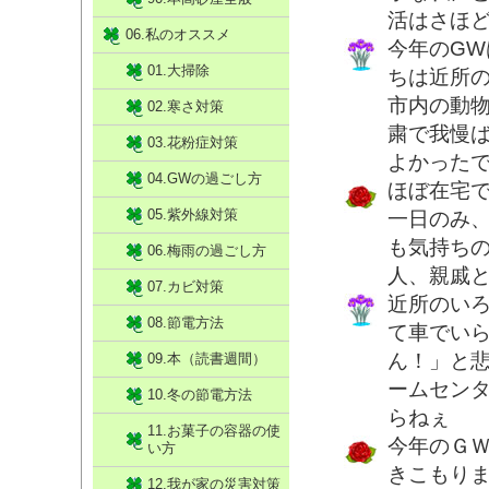
活はさほ
06.私のオススメ
今年のG
01.大掃除
ちは近所
市内の動
02.寒さ対策
粛で我慢
03.花粉症対策
よかった
04.GWの過ごし方
ほぼ在宅
05.紫外線対策
一日のみ、
も気持ち
06.梅雨の過ごし方
人、親戚
07.カビ対策
近所のいろ
08.節電方法
て車でい
ん！」と
09.本（読書週間）
ームセン
10.冬の節電方法
らねぇ
11.お菓子の容器の使
今年のＧ
い方
きこもり
12.我が家の災害対策