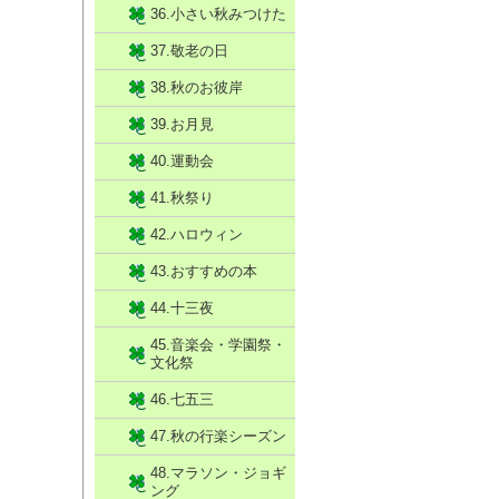
36.小さい秋みつけた
37.敬老の日
38.秋のお彼岸
39.お月見
40.運動会
41.秋祭り
42.ハロウィン
43.おすすめの本
44.十三夜
45.音楽会・学園祭・
文化祭
46.七五三
47.秋の行楽シーズン
48.マラソン・ジョギ
ング