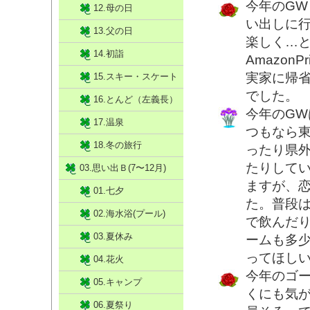
今年のG
12.母の日
い出しに
13.父の日
楽しく…と
14.初詣
Amazon
実家に帰
15.スキー・スケート
でした。
16.とんど（左義長）
今年のG
17.温泉
つもなら
18.冬の旅行
ったり県
たりして
03.思い出Ｂ(7〜12月)
ますが、
01.七夕
た。普段
02.海水浴(プール)
で飲んだ
03.夏休み
ームも多
ってほし
04.花火
今年のゴ
05.キャンプ
くにも気
06.夏祭り