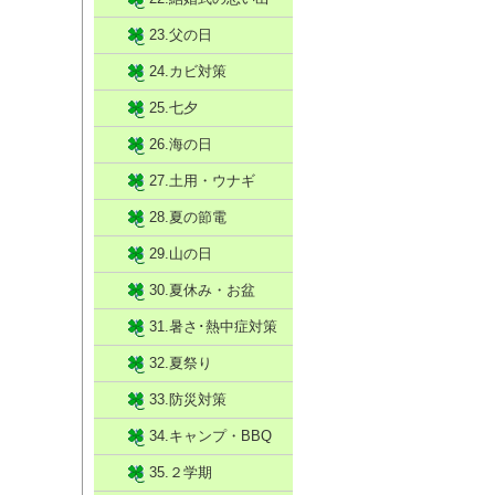
23.父の日
24.カビ対策
25.七夕
26.海の日
27.土用・ウナギ
28.夏の節電
29.山の日
30.夏休み・お盆
31.暑さ･熱中症対策
32.夏祭り
33.防災対策
34.キャンプ・BBQ
35.２学期