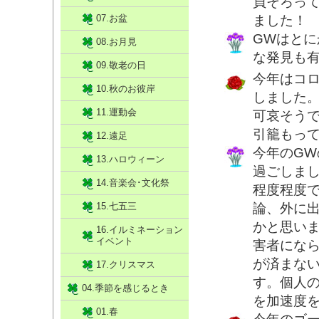
員そろっ
07.お盆
ました！
GWはと
08.お月見
な発見も
09.敬老の日
今年はコ
10.秋のお彼岸
しました
11.運動会
可哀そう
引籠もっ
12.遠足
今年のG
13.ハロウィーン
過ごしま
14.音楽会･文化祭
程度程度
15.七五三
論、外に
かと思い
16.イルミネーション
イベント
害者にな
が済まな
17.クリスマス
す。個人
04.季節を感じるとき
を加速度
01.春