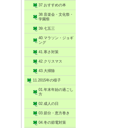
37.おすすめの本
38.音楽会・文化祭・
学園祭
39.七五三
40.マラソン・ジョギ
ング
41.寒さ対策
42.クリスマス
43.大掃除
11.2015年の様子
01.年末年始の過ごし
方
02.成人の日
03.節分・恵方巻き
04.冬の節電対策