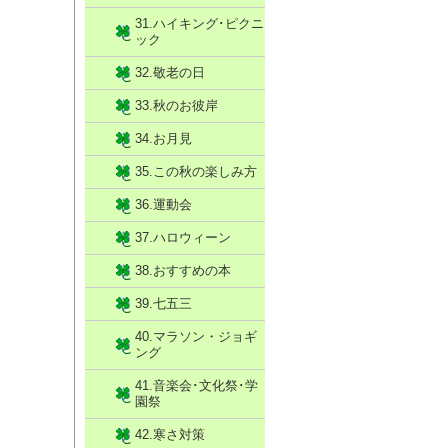
31.ハイキング･ピクニ
ック
32.敬老の日
33.秋のお彼岸
34.お月見
35.この秋の楽しみ方
36.運動会
37.ハロウィーン
38.おすすめの本
39.七五三
40.マラソン・ジョギ
ング
41.音楽会･文化祭･学
園祭
42.寒さ対策