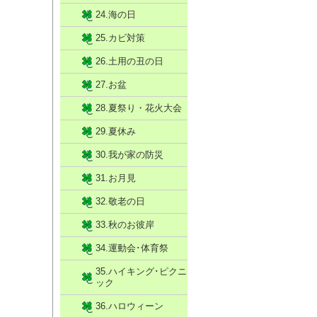
24.海の日
25.カビ対策
26.土用の丑の日
27.お盆
28.夏祭り・花火大会
29.夏休み
30.我が家の防災
31.お月見
32.敬老の日
33.秋のお彼岸
34.運動会･体育祭
35.ハイキング･ピクニ
ック
36.ハロウィーン