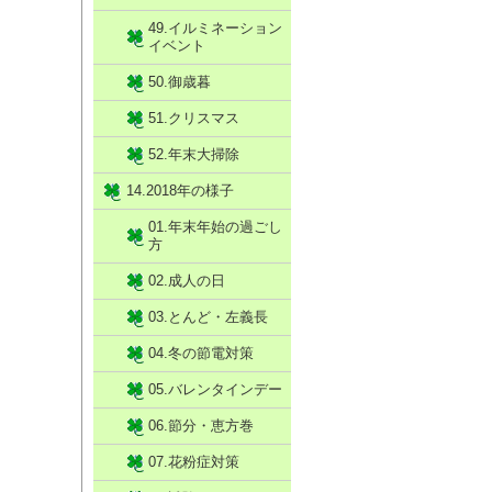
49.イルミネーション
イベント
50.御歳暮
51.クリスマス
52.年末大掃除
14.2018年の様子
01.年末年始の過ごし
方
02.成人の日
03.とんど・左義長
04.冬の節電対策
05.バレンタインデー
06.節分・恵方巻
07.花粉症対策