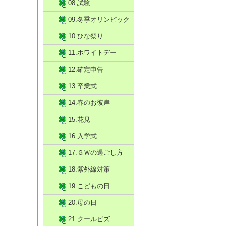
08.試験
09.冬季オリンピック
10.ひな祭り
11.ホワイトデー
12.確定申告
13.卒業式
14.春のお彼岸
15.花見
16.入学式
17.ＧＷの過ごし方
18.紫外線対策
19.こどもの日
20.母の日
21.クールビズ