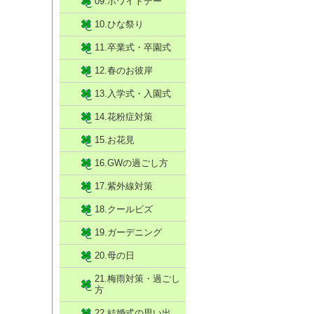
09.ホワイトデー
10.ひな祭り
11.卒業式・卒園式
12.春のお彼岸
13.入学式・入園式
14.花粉症対策
15.お花見
16.GWの過ごし方
17.紫外線対策
18.クールビズ
19.ガーデニング
20.母の日
21.梅雨対策・過ごし
方
22.結婚式の思い出