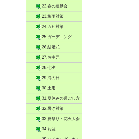
22.春の運動会
23.梅雨対策
24.カビ対策
25.ガーデニング
26.結婚式
27.お中元
28.七夕
29.海の日
30.土用
31.夏休みの過ごし方
32.暑さ対策
33.夏祭り・花火大会
34.お盆