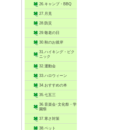
26.キャンプ・BBQ
27.月見
28.防災
29.敬老の日
30.秋のお彼岸
31.ハイキング・ピク
ニック
32.運動会
33.ハロウィーン
34.おすすめの本
35.七五三
36.音楽会･文化祭・学
園祭
37.寒さ対策
38.ペット