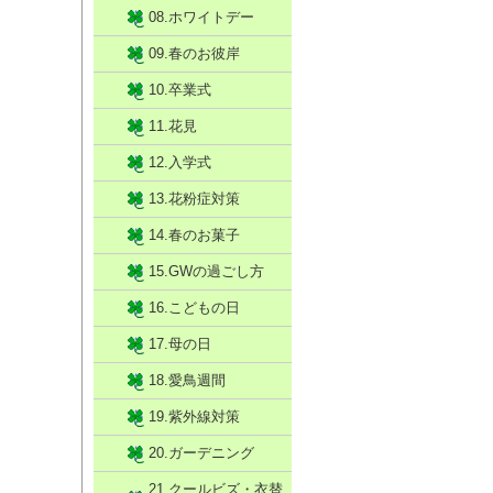
08.ホワイトデー
09.春のお彼岸
10.卒業式
11.花見
12.入学式
13.花粉症対策
14.春のお菓子
15.GWの過ごし方
16.こどもの日
17.母の日
18.愛鳥週間
19.紫外線対策
20.ガーデニング
21.クールビズ・衣替