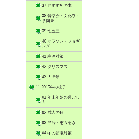
37.おすすめの本
38.音楽会・文化祭・
学園祭
39.七五三
40.マラソン・ジョギ
ング
41.寒さ対策
42.クリスマス
43.大掃除
11.2015年の様子
01.年末年始の過ごし
方
02.成人の日
03.節分・恵方巻き
04.冬の節電対策