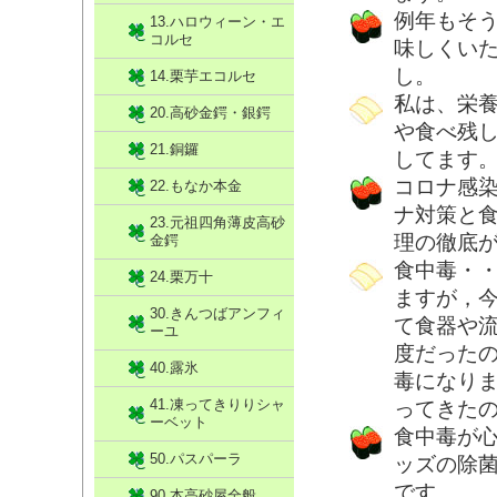
例年もそ
13.ハロウィーン・エ
コルセ
味しくい
し。
14.栗芋エコルセ
私は、栄
20.高砂金鍔・銀鍔
や食べ残
21.銅鑼
してます
コロナ感
22.もなか本金
ナ対策と
23.元祖四角薄皮高砂
理の徹底
金鍔
食中毒・
24.栗万十
ますが，
30.きんつばアンフィ
て食器や
ーユ
度だった
40.露氷
毒になり
41.凍ってきりりシャ
ってきた
ーベット
食中毒が
50.パスパーラ
ッズの除
です。
90.本高砂屋全般