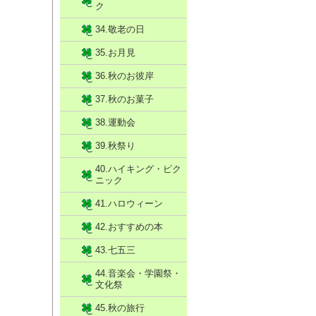
ク
34.敬老の日
35.お月見
36.秋のお彼岸
37.秋のお菓子
38.運動会
39.秋祭り
40.ハイキング・ピク
ニック
41.ハロウィーン
42.おすすめの本
43.七五三
44.音楽会・学園祭・
文化祭
45.秋の旅行