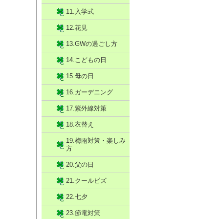
11.入学式
12.花見
13.GWの過ごし方
14.こどもの日
15.母の日
16.ガーデニング
17.紫外線対策
18.衣替え
19.梅雨対策・楽しみ
方
20.父の日
21.クールビズ
22.七夕
23.節電対策