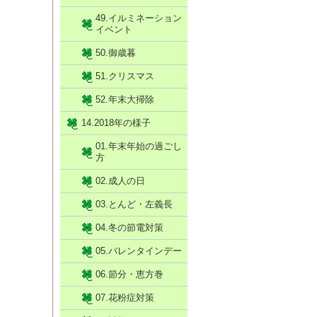
49.イルミネーション
イベント
50.御歳暮
51.クリスマス
52.年末大掃除
14.2018年の様子
01.年末年始の過ごし
方
02.成人の日
03.とんど・左義長
04.冬の節電対策
05.バレンタインデー
06.節分・恵方巻
07.花粉症対策