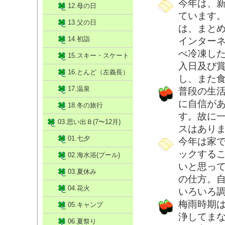
今年は、
12.母の日
ています
13.父の日
は、まと
14.初詣
インター
べ冷凍し
15.スキー・スケート
入日及び
16.とんど（左義長）
し、また
17.温泉
普段の生
に自信が
18.冬の旅行
す。故に
03.思い出Ｂ(7〜12月)
スはあり
01.七夕
今年は家
ックする
02.海水浴(プール)
いと思って
03.夏休み
の仕方。
04.花火
いろいろ
梅雨時期
05.キャンプ
浄してま
06.夏祭り