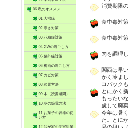
消費期限
06.私のオススメ
01.大掃除
食中毒対策
02.寒さ対策
食中毒対
03.花粉症対策
04.GWの過ごし方
肉を調理
05.紫外線対策
06.梅雨の過ごし方
関西は早
07.カビ対策
かく冷ま
コバック
08.節電方法
とにかく
09.本（読書週間）
もったいな
10.冬の節電方法
慮して廃
今年は暑
11.お菓子の容器の使
い方
た。とに
品の扱い
12.我が家の災害対策