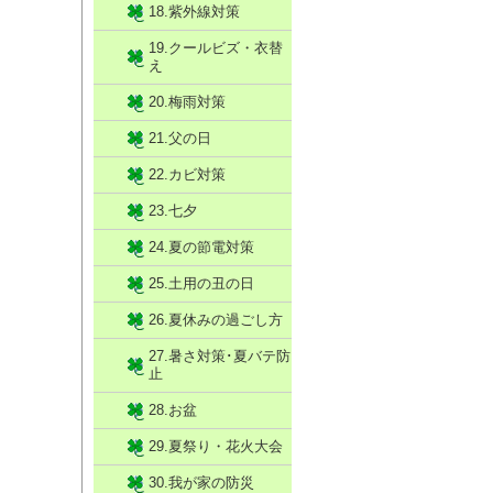
18.紫外線対策
19.クールビズ・衣替
え
20.梅雨対策
21.父の日
22.カビ対策
23.七夕
24.夏の節電対策
25.土用の丑の日
26.夏休みの過ごし方
27.暑さ対策･夏バテ防
止
28.お盆
29.夏祭り・花火大会
30.我が家の防災