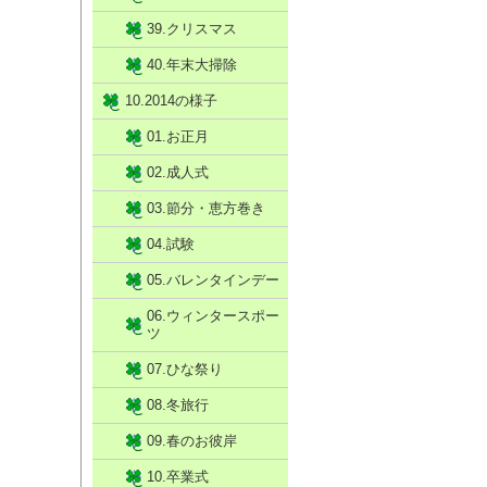
39.クリスマス
40.年末大掃除
10.2014の様子
01.お正月
02.成人式
03.節分・恵方巻き
04.試験
05.バレンタインデー
06.ウィンタースポー
ツ
07.ひな祭り
08.冬旅行
09.春のお彼岸
10.卒業式