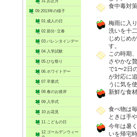
31.お正月
食中毒対
09.2013年の様子
01.成人の日
梅雨に入
洗いを十
02.節分･立春
じめじめ
03.バレンタインデー
す。
04.入学試験
この時期
さやかな
05.ひな祭り
で1〜2日
06.ホワイトデー
が対応に
07.卒業式
うに気を
新鮮な食
08.春のお彼岸
09.入学式
食べ物は毎
10.お花見
ときは手や
11.こどもの日
今年は暑
12.ゴールデンウィー
いを帰宅
ク