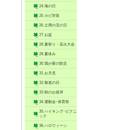
24.海の日
25.カビ対策
26.土用の丑の日
27.お盆
28.夏祭り・花火大会
29.夏休み
30.我が家の防災
31.お月見
32.敬老の日
33.秋のお彼岸
34.運動会･体育祭
35.ハイキング･ピクニ
ック
36.ハロウィーン