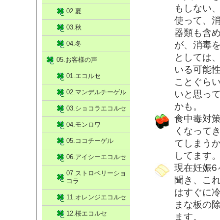
もしない
02.夏
使って、
03.秋
器類も含
04.冬
が、消毒
としては
05.お客様の声
いる可能
01.エコルセ
ことぐら
02.マンデルチーゲル
いと思っ
かも。
03.ショコラエコルセ
食中毒対
04.モンロワ
くなって
05.ココチーゲル
てしまう
してます
06.アイシーエコルセ
現在妊娠
07.ストロベリーショ
聞き、こ
コラ
はすぐに
11.オレンジエコルセ
まな板の
12.桜エコルセ
ます。