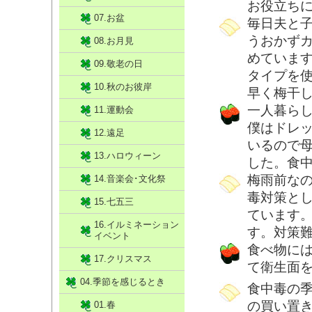
お役立ち
07.お盆
毎日夫と
うおかず
08.お月見
めていま
09.敬老の日
タイプを
10.秋のお彼岸
早く梅干
一人暮ら
11.運動会
僕はドレ
12.遠足
いるので
13.ハロウィーン
した。食
梅雨前な
14.音楽会･文化祭
毒対策と
15.七五三
ています
16.イルミネーション
す。対策
イベント
食べ物に
17.クリスマス
て衛生面
04.季節を感じるとき
食中毒の
の買い置
01.春