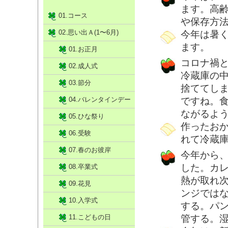
ます。高
01.コース
や保存方
02.思い出Ａ(1〜6月)
今年は暑
ます。
01.お正月
コロナ禍
02.成人式
冷蔵庫の
03.節分
捨ててし
04.バレンタインデー
ですね。
ながるよ
05.ひな祭り
作ったお
06.受験
れて冷蔵
07.春のお彼岸
今年から
した。カ
08.卒業式
熱が取れ
09.花見
ンジでは
10.入学式
する。パ
11.こどもの日
管する。