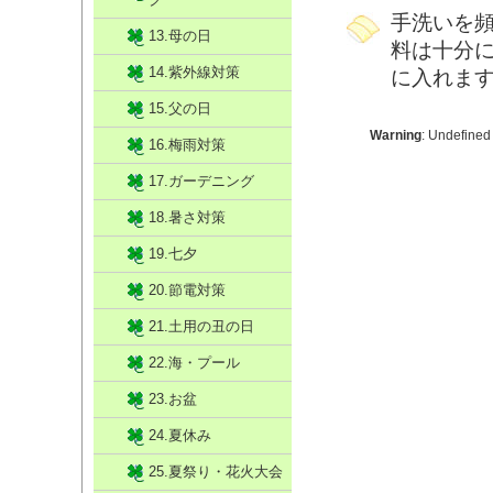
手洗いを
13.母の日
料は十分
14.紫外線対策
に入れま
15.父の日
Warning
: Undefined
16.梅雨対策
17.ガーデニング
18.暑さ対策
19.七夕
20.節電対策
21.土用の丑の日
22.海・プール
23.お盆
24.夏休み
25.夏祭り・花火大会