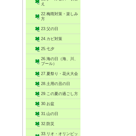
え
22.梅雨対策・楽しみ
方
23.父の日
24.カビ対策
25.七夕
26.海の日（海、川、
プール）
27.夏祭り・花火大会
28.土用の丑の日
29.この夏の過ごし方
30.お盆
31.山の日
32.防災
33.リオ・オリンピッ