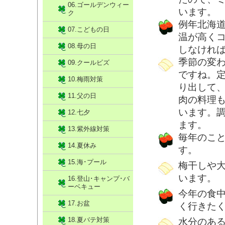
06.ゴールデンウィー
います。
ク
例年北海
07.こどもの日
温が高く
08.母の日
しなけれ
季節の変
09.クールビズ
ですね。
10.梅雨対策
り出して
11.父の日
肉の料理
います。
12.七夕
ます。
13.紫外線対策
毎年のこ
14.夏休み
す。
15.海･プール
梅干しや
います。
16.登山･キャンプ･バ
ーベキュー
今年の食
17.お盆
く行きた
18.夏バテ対策
水分のあ