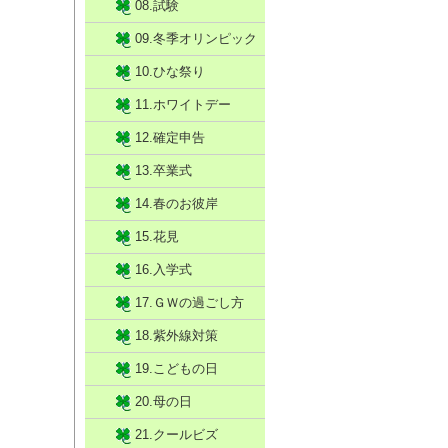
08.試験
09.冬季オリンピック
10.ひな祭り
11.ホワイトデー
12.確定申告
13.卒業式
14.春のお彼岸
15.花見
16.入学式
17.ＧＷの過ごし方
18.紫外線対策
19.こどもの日
20.母の日
21.クールビズ