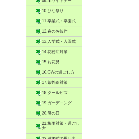
09.ホワイトデー
10.ひな祭り
11.卒業式・卒園式
12.春のお彼岸
13.入学式・入園式
14.花粉症対策
15.お花見
16.GWの過ごし方
17.紫外線対策
18.クールビズ
19.ガーデニング
20.母の日
21.梅雨対策・過ごし
方
22.結婚式の思い出