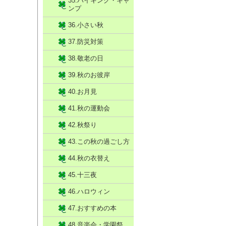
35.ハイキング・キャ
ンプ
36.小さい秋
37.防災対策
38.敬老の日
39.秋のお彼岸
40.お月見
41.秋の運動会
42.秋祭り
43.この秋の過ごし方
44.秋の衣替え
45.十三夜
46.ハロウィン
47.おすすめの本
48.音楽会・学園祭