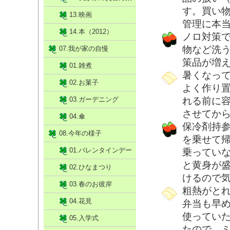
す。買い
13.映画
管理に本
14.本（2012）
ノロ対策
物など洗
07.我が家の自慢
策品が増
01.雑煮
暑くなっ
02.お菓子
よく作り
03.ガーデニング
れる前に
させてか
04.傘
保冷剤持
08.今年の様子
を乗せて
01.バレンタインデー
乗ってい
と黄身が
02.ひなまつり
けるので
03.春のお彼岸
粗熱がと
04.花見
弁当も早
使ってい
05.入学式
たので、