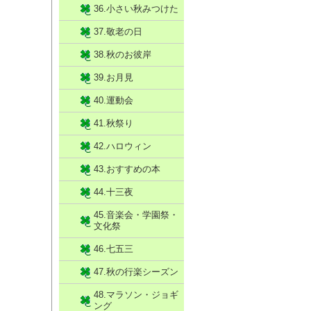
36.小さい秋みつけた
37.敬老の日
38.秋のお彼岸
39.お月見
40.運動会
41.秋祭り
42.ハロウィン
43.おすすめの本
44.十三夜
45.音楽会・学園祭・
文化祭
46.七五三
47.秋の行楽シーズン
48.マラソン・ジョギ
ング