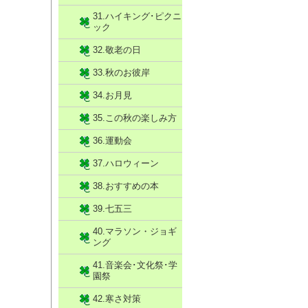
31.ハイキング･ピクニ
ック
32.敬老の日
33.秋のお彼岸
34.お月見
35.この秋の楽しみ方
36.運動会
37.ハロウィーン
38.おすすめの本
39.七五三
40.マラソン・ジョギ
ング
41.音楽会･文化祭･学
園祭
42.寒さ対策