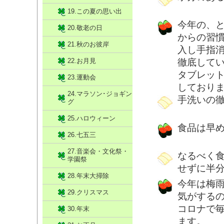
19.この夏の思い出
今年の、
20.敬老の日
からの習
21.秋のお彼岸
入し手指消
22.お月見
徹底して
タブレッ
23.運動会
しており
24.マラソン･ジョギン
手洗いの
グ
25.ハロウィーン
食品は早
26.七五三
27.音楽会・文化祭・
なるべく
学園祭
せずに半
28.年末大掃除
今年は梅
29.クリスマス
気がする
コロナで
30.年末
ます。