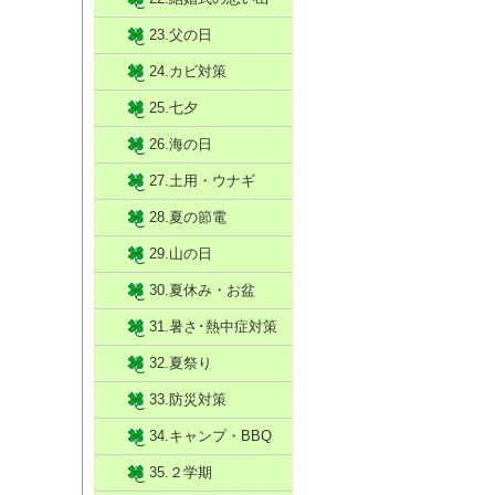
23.父の日
24.カビ対策
25.七夕
26.海の日
27.土用・ウナギ
28.夏の節電
29.山の日
30.夏休み・お盆
31.暑さ･熱中症対策
32.夏祭り
33.防災対策
34.キャンプ・BBQ
35.２学期