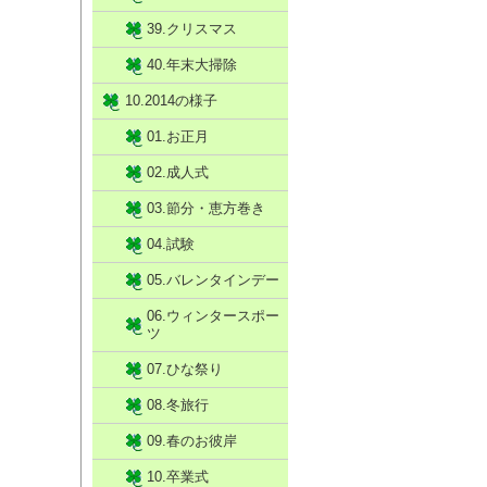
39.クリスマス
40.年末大掃除
10.2014の様子
01.お正月
02.成人式
03.節分・恵方巻き
04.試験
05.バレンタインデー
06.ウィンタースポー
ツ
07.ひな祭り
08.冬旅行
09.春のお彼岸
10.卒業式