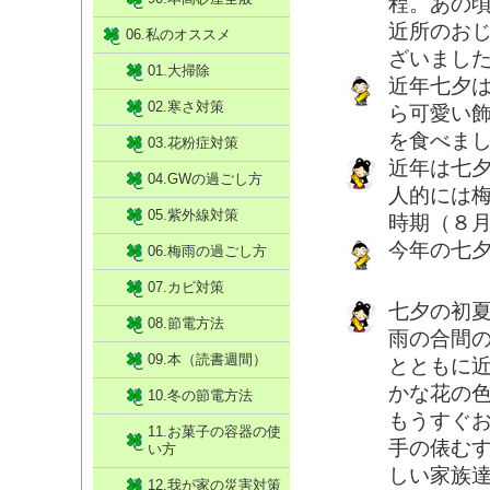
程。あの
近所のお
06.私のオススメ
ざいまし
01.大掃除
近年七夕
02.寒さ対策
ら可愛い
を食べま
03.花粉症対策
近年は七
04.GWの過ごし方
人的には
05.紫外線対策
時期（８
今年の七
06.梅雨の過ごし方
07.カビ対策
七夕の初
08.節電方法
雨の合間
09.本（読書週間）
とともに
かな花の
10.冬の節電方法
もうすぐ
11.お菓子の容器の使
手の俵む
い方
しい家族
12.我が家の災害対策