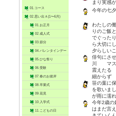
まり実感
01.コース
今年の七
02.思い出Ａ(1〜6月)
わたしの働
01.お正月
りのご飯
02.成人式
でぐった
03.節分
ら大切に
夕らしい
04.バレンタインデー
俳句にさ
05.ひな祭り
川 マス
06.受験
震えたる
細からず
07.春のお彼岸
笹の葉に
08.卒業式
を歌いま
09.花見
が雨に濡
今年2歳
10.入学式
はまだ言
11.こどもの日
きていく