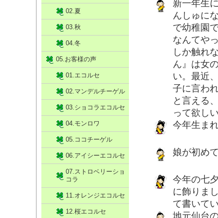
新一年生
02.夏
んしゅに
で幼稚園
03.秋
なんてや
04.冬
しか触れ
05.お客様の声
ん』は女
い。最近
01.エコルセ
子に言わ
02.マンデルチーゲル
と言える
03.ショコラエコルセ
って欲し
04.モンロワ
今年生ま
05.ココチーゲル
娘が初め
06.アイシーエコルセ
07.ストロベリーショ
今年の七
コラ
に飾りま
11.オレンジエコルセ
て書いて
12.桜エコルセ
地元仙台