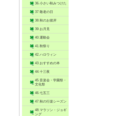
36.小さい秋みつけた
37.敬老の日
38.秋のお彼岸
39.お月見
40.運動会
41.秋祭り
42.ハロウィン
43.おすすめの本
44.十三夜
45.音楽会・学園祭・
文化祭
46.七五三
47.秋の行楽シーズン
48.マラソン・ジョギ
ング