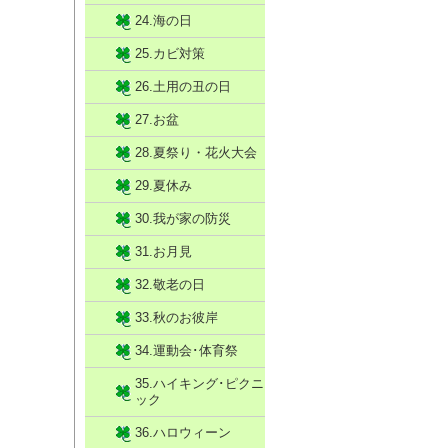
24.海の日
25.カビ対策
26.土用の丑の日
27.お盆
28.夏祭り・花火大会
29.夏休み
30.我が家の防災
31.お月見
32.敬老の日
33.秋のお彼岸
34.運動会･体育祭
35.ハイキング･ピクニ
ック
36.ハロウィーン