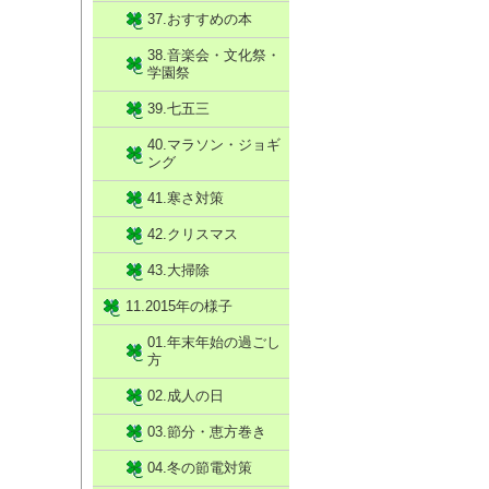
37.おすすめの本
38.音楽会・文化祭・
学園祭
39.七五三
40.マラソン・ジョギ
ング
41.寒さ対策
42.クリスマス
43.大掃除
11.2015年の様子
01.年末年始の過ごし
方
02.成人の日
03.節分・恵方巻き
04.冬の節電対策