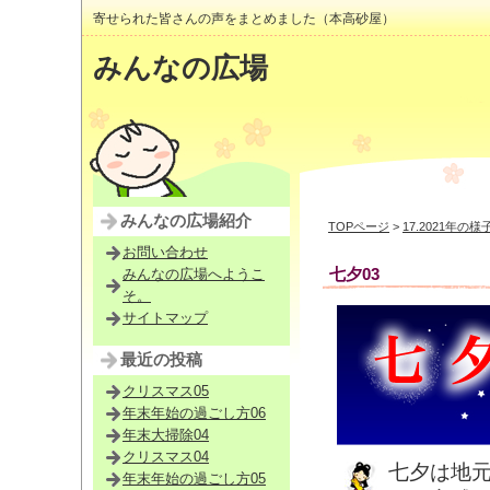
寄せられた皆さんの声をまとめました（本高砂屋）
みんなの広場
みんなの広場紹介
TOPページ
>
17.2021年の様
お問い合わせ
七夕03
みんなの広場へようこ
そ。
サイトマップ
最近の投稿
クリスマス05
年末年始の過ごし方06
年末大掃除04
クリスマス04
七夕は地
年末年始の過ごし方05