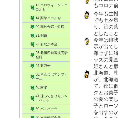
もコロナ
13.ハロウィーン・エ
コルセ
今年も生憎
14.栗芋エコルセ
でも七夕
り、笹の
20.高砂金鍔・銀鍔
としたこ
21.銅鑼
今年は線
22.もなか本金
示が出て
難せずに
23.元祖四角薄皮高砂
金鍔
ッズの見
姫さんと
24.栗万十
北海道、
30.きんつばアンフィ
ーユ
が、北海
て、夜に
40.露氷
クとお菓
41.凍ってきりりシャ
の夏の楽
ーベット
子とロー
50.パスパーラ
を出すの
90.本高砂屋全般