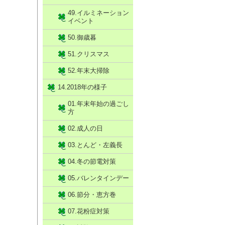
49.イルミネーション
イベント
50.御歳暮
51.クリスマス
52.年末大掃除
14.2018年の様子
01.年末年始の過ごし
方
02.成人の日
03.とんど・左義長
04.冬の節電対策
05.バレンタインデー
06.節分・恵方巻
07.花粉症対策