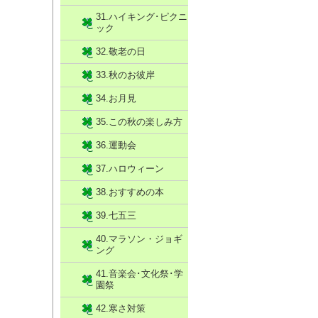
31.ハイキング･ピクニ
ック
32.敬老の日
33.秋のお彼岸
34.お月見
35.この秋の楽しみ方
36.運動会
37.ハロウィーン
38.おすすめの本
39.七五三
40.マラソン・ジョギ
ング
41.音楽会･文化祭･学
園祭
42.寒さ対策