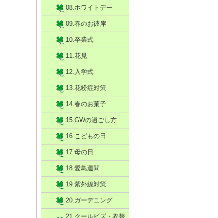
08.ホワイトデー
09.春のお彼岸
10.卒業式
11.花見
12.入学式
13.花粉症対策
14.春のお菓子
15.GWの過ごし方
16.こどもの日
17.母の日
18.愛鳥週間
19.紫外線対策
20.ガーデニング
21.クールビズ・衣替