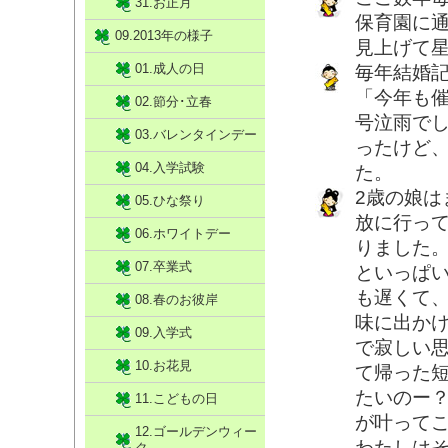
31.お正月
保育園に
09.2013年の様子
見上げて
01.成人の日
毎年結婚
「今年も
02.節分･立春
号泣雨で
03.バレンタインデー
ったけど
04.入学試験
た。
2歳の娘
05.ひな祭り
放に行っ
06.ホワイトデー
りました
07.卒業式
といっぱ
も遅くて
08.春のお彼岸
味に出か
09.入学式
で寂しい
10.お花見
て帰った
たいのー
11.こどもの日
が叶って
12.ゴールデンウィー
わたしはそ
ク