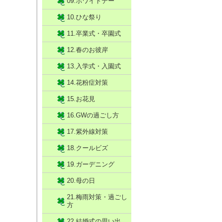
09.ホワイトデー
10.ひな祭り
11.卒業式・卒園式
12.春のお彼岸
13.入学式・入園式
14.花粉症対策
15.お花見
16.GWの過ごし方
17.紫外線対策
18.クールビズ
19.ガーデニング
20.母の日
21.梅雨対策・過ごし
方
22.結婚式の思い出