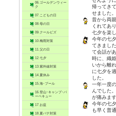
せんよう
06.ゴールデンウィー
帰ってき
ク
せました
07.こどもの日
昔から両
08.母の日
くれてあ
七夕を楽
09.クールビズ
今年の七
10.梅雨対策
てきまし
11.父の日
て会話が
時に、織
12.七夕
いから離
13.紫外線対策
に七夕を
14.夏休み
した。
15.海･プール
一年一度
んでした
16.登山･キャンプ･バ
ーベキュー
が痛みま
今年の七
17.お盆
も早く普
18.夏バテ対策