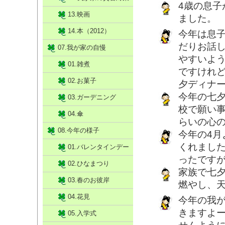
4歳の息
13.映画
ました。
14.本（2012）
今年は息
だりお話
07.我が家の自慢
やすいよ
01.雑煮
ですけれ
02.お菓子
夕ディナ
今年の七
03.ガーデニング
校で願い
04.傘
らいの心
08.今年の様子
今年の4
くれまし
01.バレンタインデー
ったです
02.ひなまつり
家族で七
03.春のお彼岸
燃やし、
04.花見
今年の我が
きますよー
05.入学式