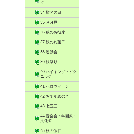
ク
34.敬老の日
35.お月見
36.秋のお彼岸
37.秋のお菓子
38.運動会
39.秋祭り
40.ハイキング・ピク
ニック
41.ハロウィーン
42.おすすめの本
43.七五三
44.音楽会・学園祭・
文化祭
45.秋の旅行