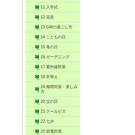
11.入学式
12.花見
13.GWの過ごし方
14.こどもの日
15.母の日
16.ガーデニング
17.紫外線対策
18.衣替え
19.梅雨対策・楽しみ
方
20.父の日
21.クールビズ
22.七夕
23.節電対策