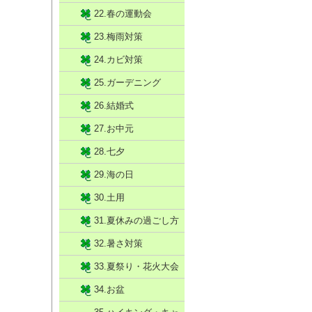
22.春の運動会
23.梅雨対策
24.カビ対策
25.ガーデニング
26.結婚式
27.お中元
28.七夕
29.海の日
30.土用
31.夏休みの過ごし方
32.暑さ対策
33.夏祭り・花火大会
34.お盆