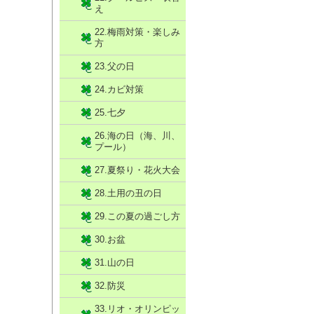
え
22.梅雨対策・楽しみ
方
23.父の日
24.カビ対策
25.七夕
26.海の日（海、川、
プール）
27.夏祭り・花火大会
28.土用の丑の日
29.この夏の過ごし方
30.お盆
31.山の日
32.防災
33.リオ・オリンピッ