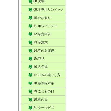
08.試験
09.冬季オリンピック
10.ひな祭り
11.ホワイトデー
12.確定申告
13.卒業式
14.春のお彼岸
15.花見
16.入学式
17.ＧＷの過ごし方
18.紫外線対策
19.こどもの日
20.母の日
21.クールビズ