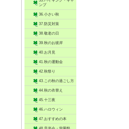
35.ハイキング・キャ
ンプ
36.小さい秋
37.防災対策
38.敬老の日
39.秋のお彼岸
40.お月見
41.秋の運動会
42.秋祭り
43.この秋の過ごし方
44.秋の衣替え
45.十三夜
46.ハロウィン
47.おすすめの本
48.音楽会・学園祭