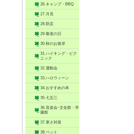
26.キャンプ・BBQ
27.月見
28.防災
29.敬老の日
30.秋のお彼岸
31.ハイキング・ピク
ニック
32.運動会
33.ハロウィーン
34.おすすめの本
35.七五三
36.音楽会･文化祭・学
園祭
37.寒さ対策
38.ペット