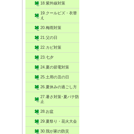
18.紫外線対策
19.クールビズ・衣替
え
20.梅雨対策
21.父の日
22.カビ対策
23.七夕
24.夏の節電対策
25.土用の丑の日
26.夏休みの過ごし方
27.暑さ対策･夏バテ防
止
28.お盆
29.夏祭り・花火大会
30.我が家の防災