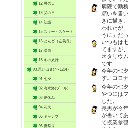
12.母の日
病院で勤
13.父の日
願いを書
きに描き
14.初詣
われたが
15.スキー・スケート
うに」だ
16.とんど（左義長）
いつもは
てますが
17.温泉
ネタリウ
18.冬の旅行
です。
03.思い出Ｂ(7〜12月)
今年の七
す。コロ
01.七夕
今年の七
02.海水浴(プール)
やつには
03.夏休み
した。
04.花火
長男が今
が書いて
05.キャンプ
て授業参
06.夏祭り