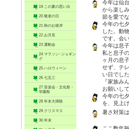
今年は仙
19.この夏の思い出
から楽し
20.敬老の日
節を愛で
今年の七
21.秋のお彼岸
した。動物
22.お月見
です。会
23.運動会
今年は息
私と息子の
24.マラソン･ジョギン
グ
ヶ月の息
せず、テ
25.ハロウィーン
い日でし
26.七五三
『家族み
27.音楽会・文化祭・
お願いし
学園祭
今年の七
28.年末大掃除
を、見上
29.クリスマス
暑さ対策
30.年末
ここ数年