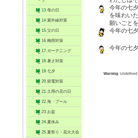
今年の七
13.母の日
を味わい
14.紫外線対策
願いごと
今年の七
15.父の日
16.梅雨対策
今年の七
17.ガーデニング
18.暑さ対策
19.七夕
Warning
: Undefined
20.節電対策
21.土用の丑の日
22.海・プール
23.お盆
24.夏休み
25.夏祭り・花火大会