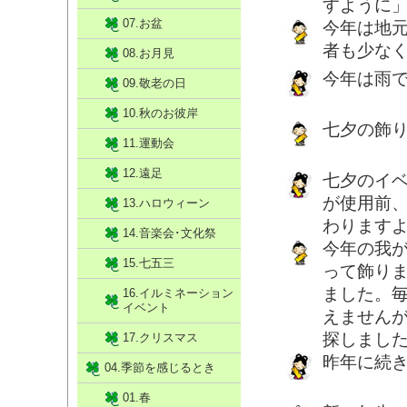
すように
07.お盆
今年は地
者も少な
08.お月見
今年は雨
09.敬老の日
10.秋のお彼岸
七夕の飾り
11.運動会
12.遠足
七夕のイ
が使用前
13.ハロウィーン
わります
14.音楽会･文化祭
今年の我
15.七五三
って飾り
ました。
16.イルミネーション
イベント
えません
探しました
17.クリスマス
昨年に続
04.季節を感じるとき
01.春