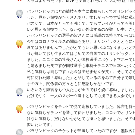
カッコよかったです。MVPも受賞されたのでこれから益々応
パラリンピックはどの競技も本当に素晴らしくてオリンピッ
した。見たい競技がたくさんあり、忙しかったです笑特に私
バスケで、日本がとっても強くて、でもプレイがとっても美
いと思える競技でした。なかなか外出するのが難しい中、こ
たパラリンピックの選手の皆さんには感謝の気持ちでいっぱ
今年はコロナウイルスの関係もあり、オリンピックとともに
派ではありませんでしたがとてもいい思い出になりましたど
りが輝いており生まれてはじめての自国でのオリンピック、
ました。ユニクロの社長さんが国枝選手にポケットマネーで
も驚きました笑ですが国枝選手も車椅子テニスで日本へたく
私も気持ちは同じです（お金は出せませんが笑）。そしてさ
村に訪れた際「感動した」と話しているのをみて自分まで嬉
手の方々、関係者の方々ともに感謝しかないです。
いろいろな障害をもつ人たちが全力で戦う姿に感動しました
だけでなく 一人のスポーツ選手として応援できる大会でし
パラリンピックをテレビで見て応援していました。障害を持
ない気持ちがテレビを通して伝わりました。コロナでオリン
けない気持ち、挫けない心がとても凄いと思いました。その
習いたいです。
パラリンピックのチケットが当選していたのですが、無観客