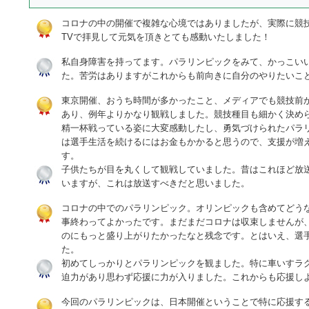
コロナの中の開催で複雑な心境ではありましたが、実際に競
TVで拝見して元気を頂きとても感動いたしました！
私自身障害を持ってます。パラリンピックをみて、かっこい
た。苦労はありますがこれからも前向きに自分のやりたいこ
東京開催、おうち時間が多かったこと、メディアでも競技前
あり、例年よりかなり観戦しました。競技種目も細かく決め
精一杯戦っている姿に大変感動したし、勇気づけられたパラ
は選手生活を続けるにはお金もかかると思うので、支援が増
す。
子供たちが目を丸くして観戦していました。昔はこれほど放
いますが、これは放送すべきだと思いました。
コロナの中でのパラリンピック。オリンピックも含めてどう
事終わってよかったです。まだまだコロナは収束しませんが
のにもっと盛り上がりたかったなと残念です。とはいえ、選
た。
初めてしっかりとパラリンピックを観ました。特に車いすラ
迫力があり思わず応援に力が入りました。これからも応援し
今回のパラリンピックは、日本開催ということで特に応援す