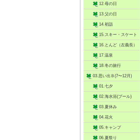
12.母の日
13.父の日
14.初詣
15.スキー・スケート
16.とんど（左義長）
17.温泉
18.冬の旅行
03.思い出Ｂ(7〜12月)
01.七夕
02.海水浴(プール)
03.夏休み
04.花火
05.キャンプ
06.夏祭り