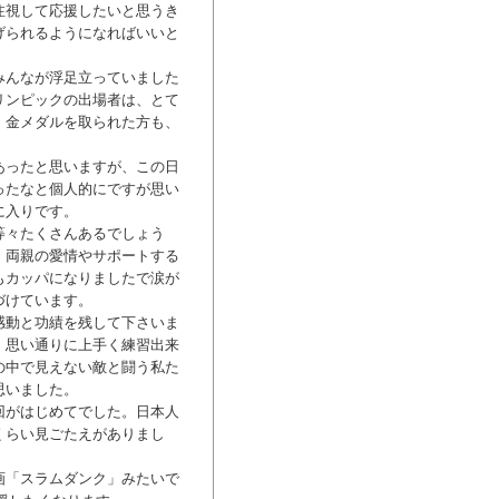
注視して応援したいと思うき
げられるようになればいいと
みんなが浮足立っていました
リンピックの出場者は、とて
。金メダルを取られた方も、
。
あったと思いますが、この日
ったなと個人的にですが思い
に入りです。
等々たくさんあるでしょう
。両親の愛情やサポートする
もカッパになりましたで涙が
づけています。
感動と功績を残して下さいま
、思い通りに上手く練習出来
の中で見えない敵と闘う私た
思いました。
回がはじめてでした。日本人
くらい見ごたえがありまし
画「スラムダンク」みたいで