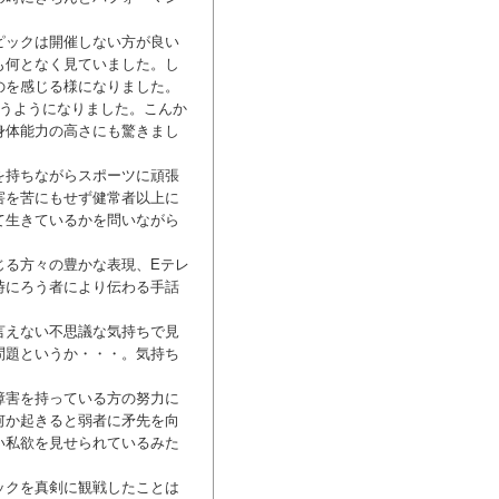
ピックは開催しない方が良い
も何となく見ていました。し
のを感じる様になりました。
思うようになりました。こんか
身体能力の高さにも驚きまし
を持ちながらスポーツに頑張
害を苦にもせず健常者以上に
て生きているかを問いながら
じる方々の豊かな表現、Eテレ
時にろう者により伝わる手話
言えない不思議な気持ちで見
問題というか・・・。気持ち
障害を持っている方の努力に
何か起きると弱者に矛先を向
い私欲を見せられているみた
ックを真剣に観戦したことは