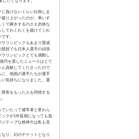
援したくなります。
クに負けないくらい白熱しま
が盛り上がったのが、車いす
しくて瞬きするのさえ勿体な
うしてわくわくを届けてくれ
いです。
パラリンピックもあまり賛成
の競技でも日本人選手の頑張
パラリンピックとても感動し
1億円を渡したニュースはとて
さん貢献してくださったので
らに、他国の選手たちが選手
しい気持ちになりました。選
。障害をもった人を同情する
た。
っていたって健常者と変わら
ピックが1年延期になっても負
ポジティブな精神力は私も見
になり、幻のチケットとなり