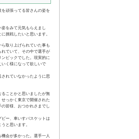
技を頑張ってる皆さんの姿を
い姿をみて元気もらえまし
とに挑戦したいと思います。
から取り上げられていた事も
られていて、その中で選手が
リンピックでした。現実的に
えいく様になって欲しいで
送されていなかったように思
なることかと思いましたが無
、せっかく東京で開催された
手の皆様、おつかれさまでし
グビー、車いすバスケットは
ようと思います。
る機会が多かった。選手一人