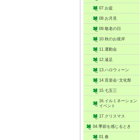
07.お盆
08.お月見
09.敬老の日
10.秋のお彼岸
11.運動会
12.遠足
13.ハロウィーン
14.音楽会･文化祭
15.七五三
16.イルミネーション
イベント
17.クリスマス
04.季節を感じるとき
01.春