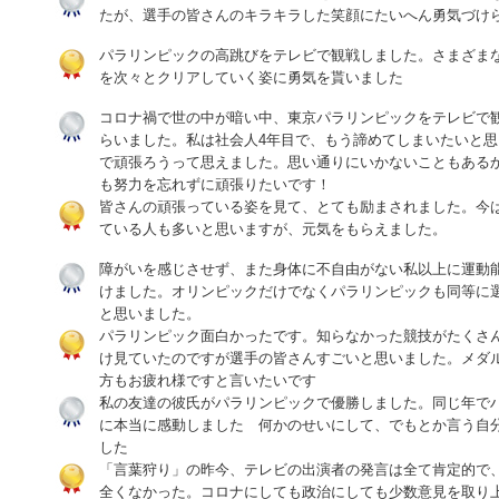
たが、選手の皆さんのキラキラした笑顔にたいへん勇気づけ
パラリンピックの高跳びをテレビで観戦しました。さまざま
を次々とクリアしていく姿に勇気を貰いました
コロナ禍で世の中が暗い中、東京パラリンピックをテレビで
らいました。私は社会人4年目で、もう諦めてしまいたいと
で頑張ろうって思えました。思い通りにいかないこともある
も努力を忘れずに頑張りたいです！
皆さんの頑張っている姿を見て、とても励まされました。今
ている人も多いと思いますが、元気をもらえました。
障がいを感じさせず、また身体に不自由がない私以上に運動
けました。オリンピックだけでなくパラリンピックも同等に
と思いました。
パラリンピック面白かったです。知らなかった競技がたくさ
け見ていたのですが選手の皆さんすごいと思いました。メダ
方もお疲れ様ですと言いたいです
私の友達の彼氏がパラリンピックで優勝しました。同じ年で
に本当に感動しました 何かのせいにして、でもとか言う自
した
「言葉狩り」の昨今、テレビの出演者の発言は全て肯定的で
全くなかった。コロナにしても政治にしても少数意見を取り