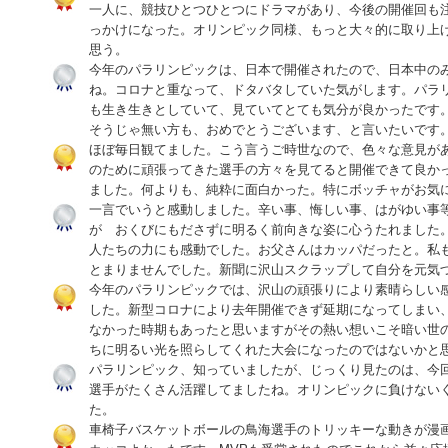
一人に、競技ひとつひとつにドラマがあり、今後の開催回も
っかけになった。オリンピック同様、もっと大々的に取り上
思う。
今年のパラリンピックは、日本で開催されたので、日本中の
ね。コロナと重なって、ドタバタしていた気がします。パラ
も生き生きとしていて、見ていてとても気分が良かったです
そうじゃ無い方も、おめでとうございます、と言いたいです
ほぼ毎日観てました。こう言うご時世なので、色々な意見が
のために頑張ってきた選手の方々を見てると開催できて良か
ました。何よりも、純粋に面白かった。特にボッチャがお気
一言でいうと感動しました。辛い事、悔しい事、はがゆい事
が おくびにもださずに明るく前向きな姿に心うたれました
人たちの力にも感動でした。お父さんはカッパだったと。私
とまりませんでした。新聞に沢山スクラップして自分を元気
今年のパラリンピックでは、沢山の頑張りにより素晴らしい
した。新型コロナにより去年開催できず延期になってしまい
なかった時期もあったと思いますがその熱い想いこそ暗い世
ちに明るい光を照らしてくれた大会になったのではないかと
パラリンピック、知っていましたが、じっくり見たのは、今
選手がたくさん活躍してましたね。オリンピックに負けない
た。
車椅子バスケットボールの鳥海選手のトリッキーな動きが漫