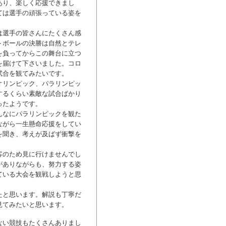
あり、楽しく応援できまし
ては選手の頑張っている姿を
は選手の皆さんにたくさん感
トボールの決勝は自然とテレ
を負ってからこの舞台に立つ
を届けて下さいました。コロ
試合を観てみたいです。
オリンピック、パラリンピッ
するくらい素敵な試合ばかり
ったようです。
んなにパラリンピックを観た
ながら一生懸命応援をしてい
を聞き、考えが及ばず衝撃を
客のため見に行けませんでし
がありながらも、努力する姿
ている大会を観戦しようと思
たと思います。解説も丁寧だ
見てみたいと思います。
ない競技もたくさんありまし