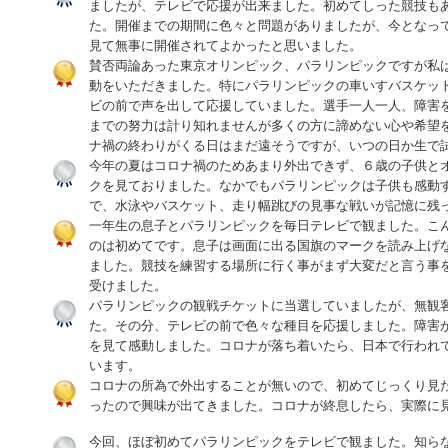
ましたが、テレビで応援が出来ました。初めてしった競技も
た。開催までの期間に色々と問題がありましたが、今となっ
見て無事に開催されてよかったと思いました。
賛否両論あった東京オリンピック、パラリンピックですが私
動をいただきました。特にパラリンピックの車いすバスケッ
ビの前で声を出して応援していました。選手一人一人、障害
までの努力は計り知れませんが多くの方に諦めない心や希望
ナ禍の終わりがくる日はまだ遠そうですが、いつの日か生で
今年の夏はコロナ禍のためあまり外出できず、６歳の子供と
クを見ておりました。なかでもパラリンピックは子供も感動
で、水泳やバスケット、走り幅跳びの見事な戦いが記憶に残
一年生の息子とパラリンピックを毎日テレビで観ました。こ
のは初めてです。息子は画面に出る国旗のマークを読み上げ
ました。競技を練習する場所に行く事がまず大変だと言う事
受けました。
パラリンピックの観戦チケットに当選していましたが、無観
た。その分、テレビの前で色々な種目を応援しました。障害
を見て感動しました。コロナが落ち着いたら、日本で行われ
います。
コロナの所為で外出することが無いので、初めてじっくり見
ったので興味が出てきました。コロナが終息したら、実際に
今回、ほぼ初めてパラリンピックをテレビで観ました。知ら