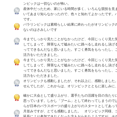
ンピックは一切ないのが怖い。
産休中だったため、家にいる時間が多く、いろんな競技を見
いてあまり知らなかったので、色々と知れてよかったです。
です。
パラリンピックは素晴らしい結果に終わったがオリンピック
ないのはさみしいです
今までしっかり見たことがなかったけど、今回じっくり見た
してしまって、障害なんて嘘みたいに跳べるし走れるし泳げ
ってできるんだなと思いました。すごく勇気をもらったし、
活力をいただきました。
今までしっかり見たことがなかったけど、今回じっくり見た
してしまって、障害なんて嘘みたいに跳べるし走れるし泳げ
ってできるんだなと思いました。すごく勇気をもらったし、
活力をいただきました。
オリンピックも感動しましたが、それ以上に、感動しました
せんでしたが、これからは、オリンピックとともに楽しみに
確かに大会として盛り上がり、選手たちの活躍を目の当たり
思っています。しかし「ブーム」として終わってしまうので
らが日本のパラスポーツの盛り上がりのスタートとしてあっ
月並みですが、とても感動しました。 オリンピック同様、
延長により参加できなくなった方もおられたようですが、そ