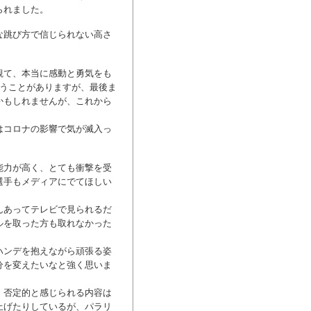
られました。
な跳び方で信じられない高さ
観て、本当に感動と勇気をも
思うことがありますが、最後ま
かもしれませんが、これから
はコロナの影響で気が滅入っ
能力が高く、とても衝撃を受
選手もメディアにでてほしい
んあってテレビで見られるだ
ルを取った方も取れなかった
ハンデを抱えながら頑張る姿
分を変えたいなと強く思いま
、否定的と感じられる内容は
上げたりしているが、パラリ