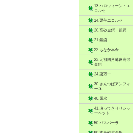
13.ハロウィーン・エ
コルセ
14.栗芋エコルセ
20.高砂金鍔・銀鍔
21.銅鑼
22.もなか本金
23.元祖四角薄皮高砂
金鍔
24.栗万十
30.きんつばアンフィ
ーユ
40.露氷
41.凍ってきりりシャ
ーベット
50.パスパーラ
90.本高砂屋全般