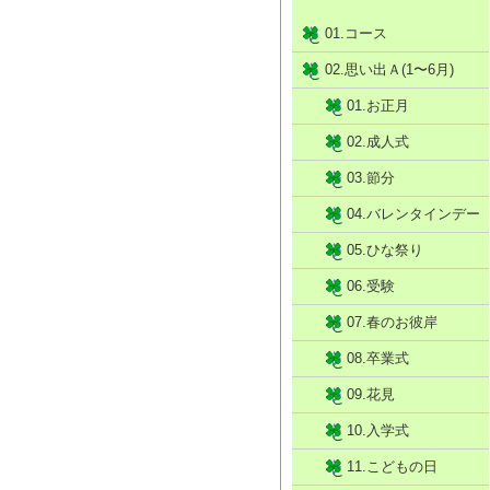
01.コース
02.思い出Ａ(1〜6月)
01.お正月
02.成人式
03.節分
04.バレンタインデー
05.ひな祭り
06.受験
07.春のお彼岸
08.卒業式
09.花見
10.入学式
11.こどもの日