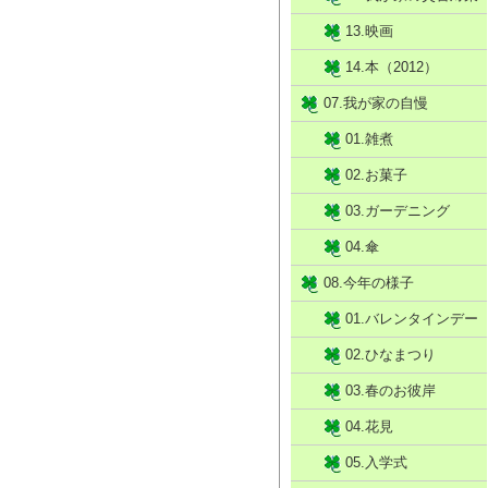
13.映画
14.本（2012）
07.我が家の自慢
01.雑煮
02.お菓子
03.ガーデニング
04.傘
08.今年の様子
01.バレンタインデー
02.ひなまつり
03.春のお彼岸
04.花見
05.入学式