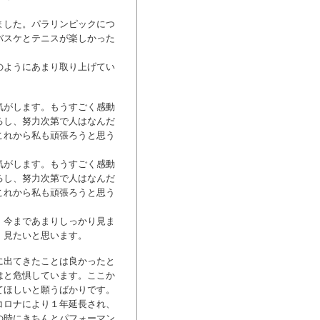
ました。パラリンピックにつ
バスケとテニスが楽しかった
のようにあまり取り上げてい
気がします。もうすごく感動
るし、努力次第で人はなんだ
これから私も頑張ろうと思う
気がします。もうすごく感動
るし、努力次第で人はなんだ
これから私も頑張ろうと思う
。今まであまりしっかり見ま
、見たいと思います。
に出てきたことは良かったと
はと危惧しています。ここか
てほしいと願うばかりです。
コロナにより１年延長され、
の時にきちんとパフォーマン