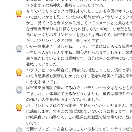
スを出すその精神力、素晴らしかったですね。
今までパラリンピックは興味外でした。しかも今回のオリン
のではないかとも思っていたので期待せずにパラリンピック
かし、見ていると金メダル目指していてイメージとは異なる
なぜ障害者が1番を目指さなければならないのか、なぜだと
風にゆっくりパラリンピックを見たのは初めてで、障害者の
た。パラリンピックの競技、楽しそうです！
いやー無事終了しましたね。しかし、世界にはいろんな障害
っている人がいるんですね。関心させられます。しかも、障
生き生きしている姿には脱帽です。自分は何かに夢中になっ
観戦していました。
パラリンピックの開会式、閉会式に感動しました。演出と演
のろう通訳者も素晴らしかったです。聴者の通訳の手話を瞬
にかえる凄いです。
障害者支援施設で働いてるので、パラリンピックはなんとも
てました。五体満足であるかどうかよりも、最後は精神力の
の強さが人生を決めるような気がしました。
パラリンピックは今でも開催して良かったかわかりません。
は感服します。でもこの国は認めていないように見えます。
け結果良いと拍手する。この難局に総裁選で勝つ事だけ。醜
いです。
毎回オリンピックを楽しみにしている私ですが、パラリンピ