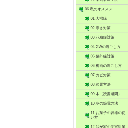
06.私のオススメ
01.大掃除
02.寒さ対策
03.花粉症対策
04.GWの過ごし方
05.紫外線対策
06.梅雨の過ごし方
07.カビ対策
08.節電方法
09.本（読書週間）
10.冬の節電方法
11.お菓子の容器の使
い方
12.我が家の災害対策