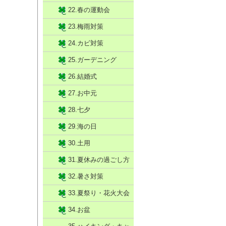
22.春の運動会
23.梅雨対策
24.カビ対策
25.ガーデニング
26.結婚式
27.お中元
28.七夕
29.海の日
30.土用
31.夏休みの過ごし方
32.暑さ対策
33.夏祭り・花火大会
34.お盆