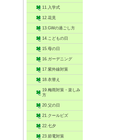
11.入学式
12.花見
13.GWの過ごし方
14.こどもの日
15.母の日
16.ガーデニング
17.紫外線対策
18.衣替え
19.梅雨対策・楽しみ
方
20.父の日
21.クールビズ
22.七夕
23.節電対策