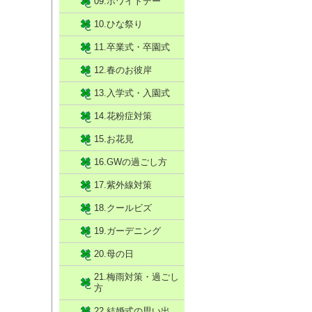
09.ホワイトデー
10.ひな祭り
11.卒業式・卒園式
12.春のお彼岸
13.入学式・入園式
14.花粉症対策
15.お花見
16.GWの過ごし方
17.紫外線対策
18.クールビズ
19.ガーデニング
20.母の日
21.梅雨対策・過ごし
方
22.結婚式の思い出