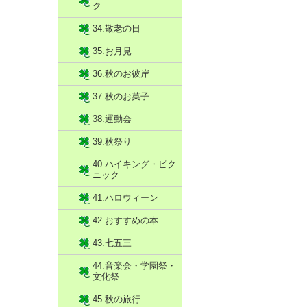
ク
34.敬老の日
35.お月見
36.秋のお彼岸
37.秋のお菓子
38.運動会
39.秋祭り
40.ハイキング・ピク
ニック
41.ハロウィーン
42.おすすめの本
43.七五三
44.音楽会・学園祭・
文化祭
45.秋の旅行