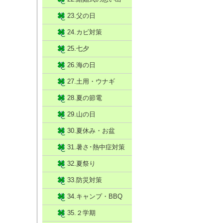
23.父の日
24.カビ対策
25.七夕
26.海の日
27.土用・ウナギ
28.夏の節電
29.山の日
30.夏休み・お盆
31.暑さ･熱中症対策
32.夏祭り
33.防災対策
34.キャンプ・BBQ
35.２学期