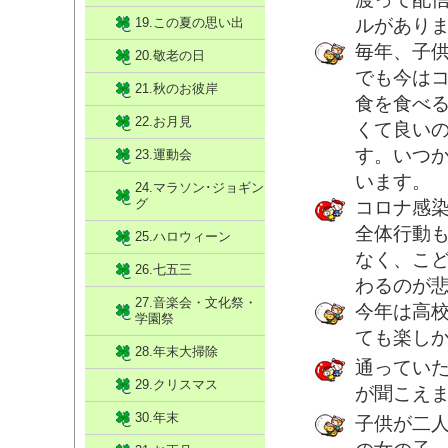
19.この夏の思い出
ルがありま
毎年、子
20.敬老の日
でも今は
21.秋のお彼岸
食を食べ
22.お月見
くて良い
す。いつ
23.運動会
います。
24.マラソン･ジョギン
グ
コロナ感
全体行動
25.ハロウィーン
なく、こ
26.七五三
わるのが
27.音楽会・文化祭・
今年は高
学園祭
ても楽し
28.年末大掃除
通ってい
29.クリスマス
が聞こえ
30.年末
子供が二人