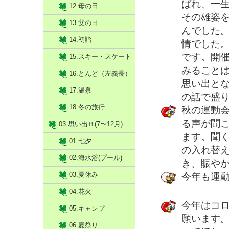
ばれ、一
12.母の日
その雄姿
13.父の日
んでした
14.初詣
情でした。
です。開
15.スキー・スケート
みること
16.とんど（左義長）
思い出とな
17.温泉
の話で盛
18.冬の旅行
秋の運動
る声が聞
03.思い出Ｂ(7〜12月)
ます。聞
01.七夕
の入れ替
02.海水浴(プール)
き、賑や
03.夏休み
今年も運
04.花火
今年はコ
05.キャンプ
願います
06.夏祭り