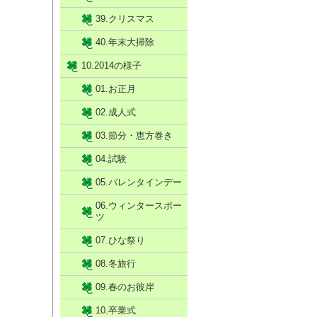
39.クリスマス
40.年末大掃除
10.2014の様子
01.お正月
02.成人式
03.節分・恵方巻き
04.試験
05.バレンタインデー
06.ウィンタースポー
ツ
07.ひな祭り
08.冬旅行
09.春のお彼岸
10.卒業式