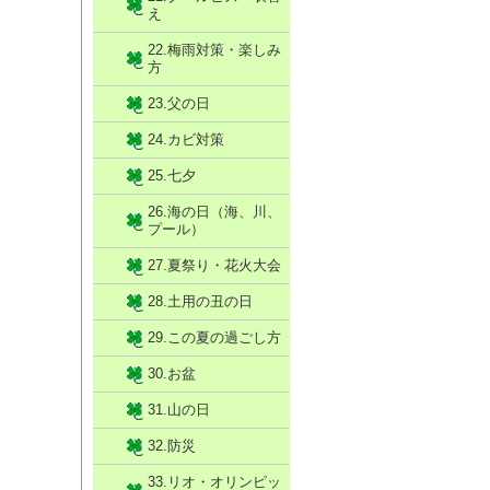
え
22.梅雨対策・楽しみ
方
23.父の日
24.カビ対策
25.七夕
26.海の日（海、川、
プール）
27.夏祭り・花火大会
28.土用の丑の日
29.この夏の過ごし方
30.お盆
31.山の日
32.防災
33.リオ・オリンピッ