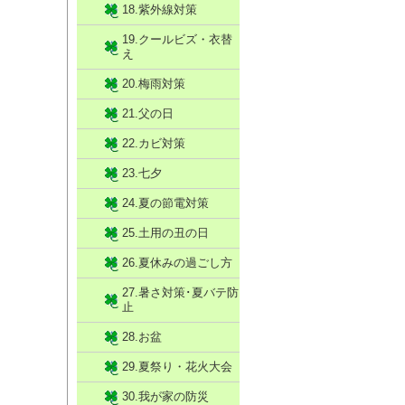
18.紫外線対策
19.クールビズ・衣替
え
20.梅雨対策
21.父の日
22.カビ対策
23.七夕
24.夏の節電対策
25.土用の丑の日
26.夏休みの過ごし方
27.暑さ対策･夏バテ防
止
28.お盆
29.夏祭り・花火大会
30.我が家の防災