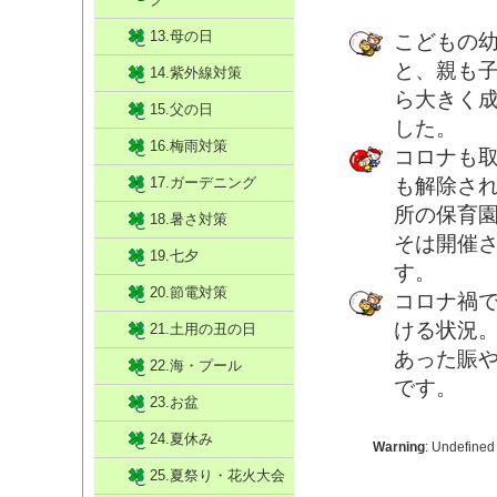
13.母の日
こどもの
と、親も
14.紫外線対策
ら大きく
15.父の日
した。
16.梅雨対策
コロナも
17.ガーデニング
も解除さ
所の保育
18.暑さ対策
そは開催
19.七夕
す。
20.節電対策
コロナ禍
ける状況
21.土用の丑の日
あった賑
22.海・プール
です。
23.お盆
24.夏休み
Warning
: Undefined
25.夏祭り・花火大会