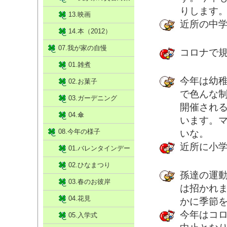
りします
13.映画
近所の中
14.本（2012）
07.我が家の自慢
コロナで
01.雑煮
今年は幼
02.お菓子
で色んな
03.ガーデニング
開催され
04.傘
います。
08.今年の様子
いな。
近所に小
01.バレンタインデー
02.ひなまつり
孫達の運
03.春のお彼岸
は招かれ
04.花見
かに季節
今年はコ
05.入学式