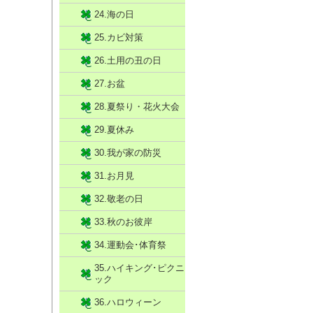
24.海の日
25.カビ対策
26.土用の丑の日
27.お盆
28.夏祭り・花火大会
29.夏休み
30.我が家の防災
31.お月見
32.敬老の日
33.秋のお彼岸
34.運動会･体育祭
35.ハイキング･ピクニ
ック
36.ハロウィーン