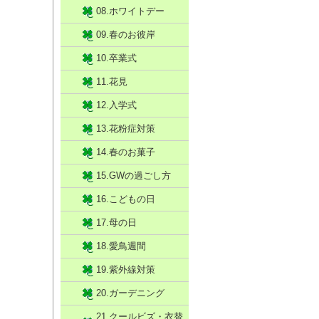
08.ホワイトデー
09.春のお彼岸
10.卒業式
11.花見
12.入学式
13.花粉症対策
14.春のお菓子
15.GWの過ごし方
16.こどもの日
17.母の日
18.愛鳥週間
19.紫外線対策
20.ガーデニング
21.クールビズ・衣替