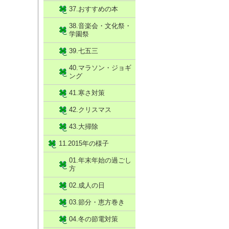
37.おすすめの本
38.音楽会・文化祭・
学園祭
39.七五三
40.マラソン・ジョギ
ング
41.寒さ対策
42.クリスマス
43.大掃除
11.2015年の様子
01.年末年始の過ごし
方
02.成人の日
03.節分・恵方巻き
04.冬の節電対策