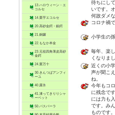
待ちにし
13.ハロウィーン・エ
いです。
コルセ
何故ダメ
14.栗芋エコルセ
コロナ禍で
20.高砂金鍔・銀鍔
21.銅鑼
小学生の
22.もなか本金
毎年、楽
23.元祖四角薄皮高砂
金鍔
くなりま
24.栗万十
近くの小
声が聞こ
30.きんつばアンフィ
ーユ
ね。
今年もコ
40.露氷
に残念で
41.凍ってきりりシャ
ーベット
には力も
です。み
50.パスパーラ
ものです
90.本高砂屋全般