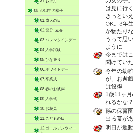
の女の子
31.お正月
は見に行
09.2013年の様子
きっとい
01.成人の日
OK。3年
02.節分･立春
か物たり
うって思
03.バレンタインデー
ように。
04.入学試験
今までは
05.ひな祭り
聞けてい
06.ホワイトデー
今年の幼
が、お遊
07.卒業式
は役得。
08.春のお彼岸
1歳11ヶ
09.入学式
れるかな
10.お花見
孫の保育
出る幕が
11.こどもの日
明日が運
12.ゴールデンウィー
ク