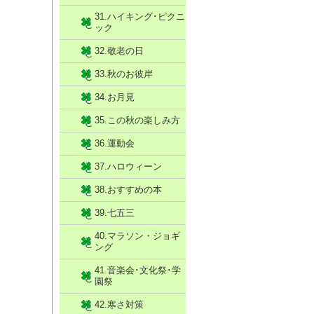
31.ハイキング･ピクニ
ック
32.敬老の日
33.秋のお彼岸
34.お月見
35.この秋の楽しみ方
36.運動会
37.ハロウィーン
38.おすすめの本
39.七五三
40.マラソン・ジョギ
ング
41.音楽会･文化祭･学
園祭
42.寒さ対策