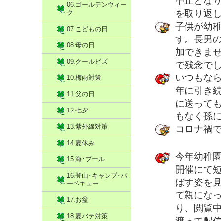
中止とな
06.ゴールデンウィー
を取り返
ク
子供が幼
07.こどもの日
す。長男
08.母の日
加できま
09.クールビズ
で残念で
いつもな
10.梅雨対策
年に引き
11.父の日
に送って
12.七夕
もなく孫
13.紫外線対策
コロナ禍
14.夏休み
今年幼稚
15.海･プール
開催にて
16.登山･キャンプ･バ
ばす姿を
ーベキュー
て親にな
17.お盆
り、閲覧
18.夏バテ対策
渡って配