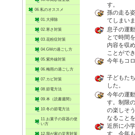
す。
06.私のオススメ
孫の走る
01.大掃除
てしまい
息子の運
02.寒さ対策
とで時間
03.花粉症対策
内容を収め
04.GWの過ごし方
ことがで
05.紫外線対策
今年もコ
06.梅雨の過ごし方
子どもた
07.カビ対策
した。
08.節電方法
今年の運
09.本（読書週間）
す。制限
10.冬の節電方法
の楽しそ
なること
11.お菓子の容器の使
い方
近所に小
す。今年
12.我が家の災害対策