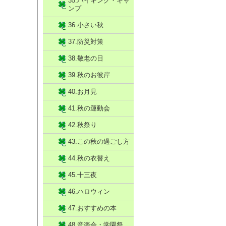
35.ハイキング・キャ
ンプ
36.小さい秋
37.防災対策
38.敬老の日
39.秋のお彼岸
40.お月見
41.秋の運動会
42.秋祭り
43.この秋の過ごし方
44.秋の衣替え
45.十三夜
46.ハロウィン
47.おすすめの本
48.音楽会・学園祭