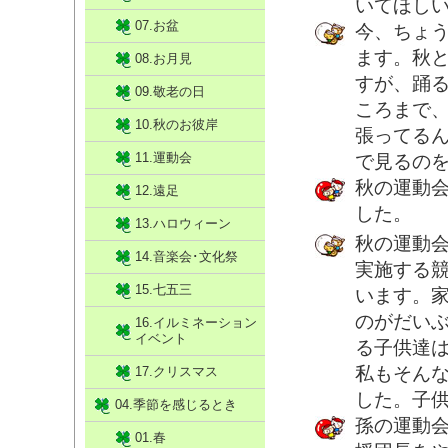
いてほし
07.お盆
今、ちょ
ます。秋
08.お月見
すが、踊
09.敬老の日
ころまで
10.秋のお彼岸
張ってる
11.運動会
で見るの
秋の運動
12.遠足
した。
13.ハロウィーン
秋の運動
14.音楽会･文化祭
実施する
15.七五三
います。
のがだい
16.イルミネーション
イベント
る子供達
私もそん
17.クリスマス
した。子
04.季節を感じるとき
孫の運動会
01.春