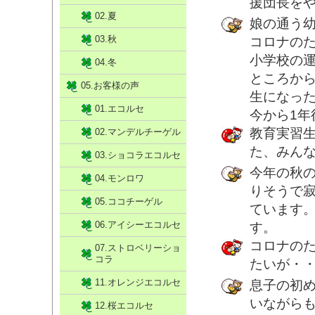
援団長を
02.夏
娘の通う
03.秋
コロナの
小学校の
04.冬
ところか
05.お客様の声
生になっ
01.エコルセ
今から1
教育実習
02.マンデルチーゲル
た、みん
03.ショコラエコルセ
今年の秋
04.モンロワ
りそうで
05.ココチーゲル
ています
06.アイシーエコルセ
す。
コロナの
07.ストロベリーショ
コラ
たいが・
11.オレンジエコルセ
息子の初
いながら
12.桜エコルセ