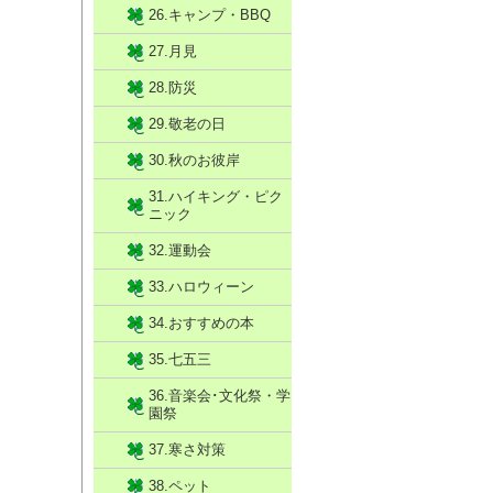
26.キャンプ・BBQ
27.月見
28.防災
29.敬老の日
30.秋のお彼岸
31.ハイキング・ピク
ニック
32.運動会
33.ハロウィーン
34.おすすめの本
35.七五三
36.音楽会･文化祭・学
園祭
37.寒さ対策
38.ペット