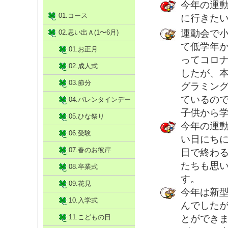
今年の運
01.コース
に行きた
運動会で
02.思い出Ａ(1〜6月)
て低学年
01.お正月
ってコロ
02.成人式
したが、
03.節分
グラミン
ているの
04.バレンタインデー
子供から
05.ひな祭り
今年の運
06.受験
い日にち
07.春のお彼岸
日で終わ
たちも思
08.卒業式
す。
09.花見
今年は新
10.入学式
んでした
11.こどもの日
とができ