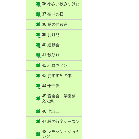
36.小さい秋みつけた
37.敬老の日
38.秋のお彼岸
39.お月見
40.運動会
41.秋祭り
42.ハロウィン
43.おすすめの本
44.十三夜
45.音楽会・学園祭・
文化祭
46.七五三
47.秋の行楽シーズン
48.マラソン・ジョギ
ング