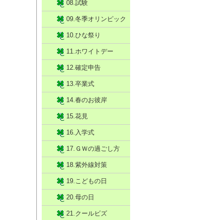
08.試験
09.冬季オリンピック
10.ひな祭り
11.ホワイトデー
12.確定申告
13.卒業式
14.春のお彼岸
15.花見
16.入学式
17.ＧＷの過ごし方
18.紫外線対策
19.こどもの日
20.母の日
21.クールビズ