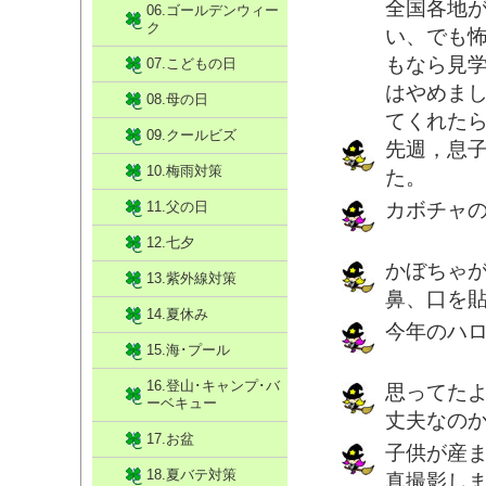
全国各地
06.ゴールデンウィー
ク
い、でも
もなら見
07.こどもの日
はやめま
08.母の日
てくれた
09.クールビズ
先週，息
10.梅雨対策
た。
11.父の日
カボチャ
12.七夕
かぼちゃ
13.紫外線対策
鼻、口を
14.夏休み
今年のハ
15.海･プール
16.登山･キャンプ･バ
思ってた
ーベキュー
丈夫なの
17.お盆
子供が産
18.夏バテ対策
真撮影し