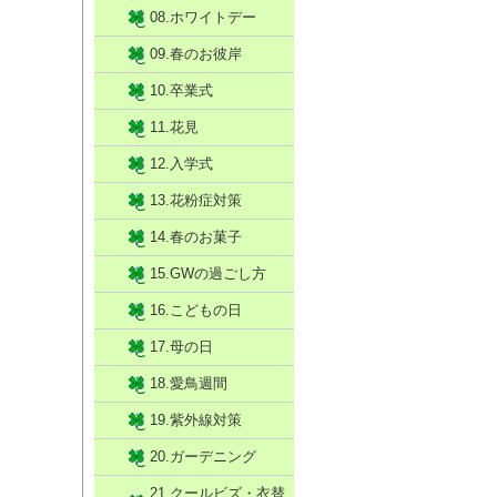
08.ホワイトデー
09.春のお彼岸
10.卒業式
11.花見
12.入学式
13.花粉症対策
14.春のお菓子
15.GWの過ごし方
16.こどもの日
17.母の日
18.愛鳥週間
19.紫外線対策
20.ガーデニング
21.クールビズ・衣替