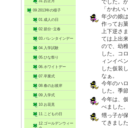
31.お正月
でした。
「かわい
09.2013年の様子
年少の娘
01.成人の日
作ってお
02.節分･立春
上下逆さ
ては上出
03.バレンタインデー
ので、幼
04.入学試験
した。コ
05.ひな祭り
ィンイベ
06.ホワイトデー
した仮装
なぁ。
07.卒業式
今年のハ
08.春のお彼岸
した。季
09.入学式
今年は、
10.お花見
べました
11.こどもの日
甥っ子が
てきまし
12.ゴールデンウィー
ク