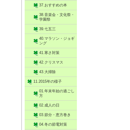
37.おすすめの本
38.音楽会・文化祭・
学園祭
39.七五三
40.マラソン・ジョギ
ング
41.寒さ対策
42.クリスマス
43.大掃除
11.2015年の様子
01.年末年始の過ごし
方
02.成人の日
03.節分・恵方巻き
04.冬の節電対策