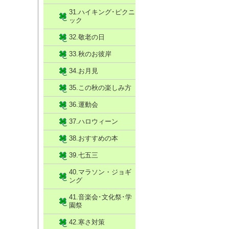
31.ハイキング･ピクニ
ック
32.敬老の日
33.秋のお彼岸
34.お月見
35.この秋の楽しみ方
36.運動会
37.ハロウィーン
38.おすすめの本
39.七五三
40.マラソン・ジョギ
ング
41.音楽会･文化祭･学
園祭
42.寒さ対策