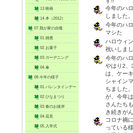
す!!
今年のハ
13.映画
しました
14.本（2012）
今年のハ
07.我が家の自慢
マシた
01.雑煮
ハロウィ
02.お菓子
祝いしま
今年のハ
03.ガーデニング
やはり2、
04.傘
は、ケー
08.今年の様子
シャイン
01.バレンタインデー
ちました
が、今年
02.ひなまつり
さんたち
03.春のお彼岸
き続きが
04.花見
コロナ禍
05.入学式
っている