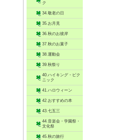
ク
34.敬老の日
35.お月見
36.秋のお彼岸
37.秋のお菓子
38.運動会
39.秋祭り
40.ハイキング・ピク
ニック
41.ハロウィーン
42.おすすめの本
43.七五三
44.音楽会・学園祭・
文化祭
45.秋の旅行