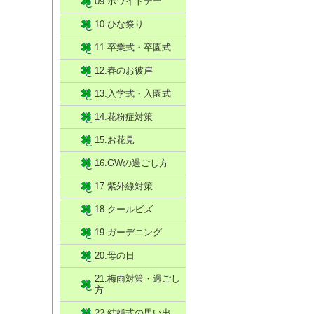
09.ホワイトデー
10.ひな祭り
11.卒業式・卒園式
12.春のお彼岸
13.入学式・入園式
14.花粉症対策
15.お花見
16.GWの過ごし方
17.紫外線対策
18.クールビズ
19.ガーデニング
20.母の日
21.梅雨対策・過ごし
方
22.結婚式の思い出