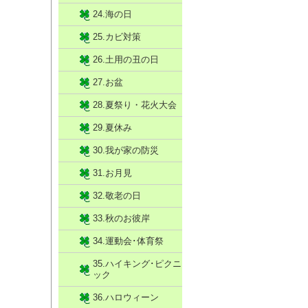
24.海の日
25.カビ対策
26.土用の丑の日
27.お盆
28.夏祭り・花火大会
29.夏休み
30.我が家の防災
31.お月見
32.敬老の日
33.秋のお彼岸
34.運動会･体育祭
35.ハイキング･ピクニ
ック
36.ハロウィーン