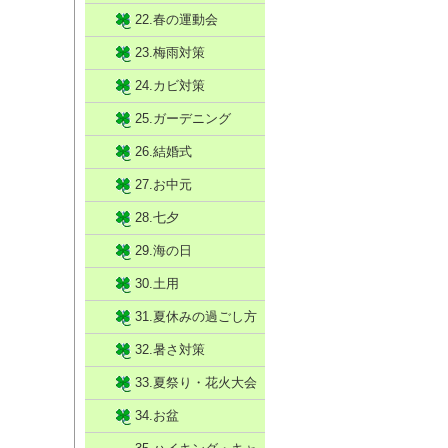
22.春の運動会
23.梅雨対策
24.カビ対策
25.ガーデニング
26.結婚式
27.お中元
28.七夕
29.海の日
30.土用
31.夏休みの過ごし方
32.暑さ対策
33.夏祭り・花火大会
34.お盆