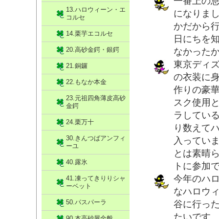
一番上の
13.ハロウィーン・エ
になりま
コルセ
かだから
14.栗芋エコルセ
日にちを
20.高砂金鍔・銀鍔
なかった
東京ディ
21.銅鑼
の衣装に
22.もなか本金
作りの豪
23.元祖四角薄皮高砂
スク使用
金鍔
ラしてい
24.栗万十
り数えて
30.きんつばアンフィ
入ってい
ーユ
とは素晴
40.露氷
トに参加
今年のハ
41.凍ってきりりシャ
ーベット
なハロウ
50.パスパーラ
谷に行っ
たいです
90.本高砂屋全般