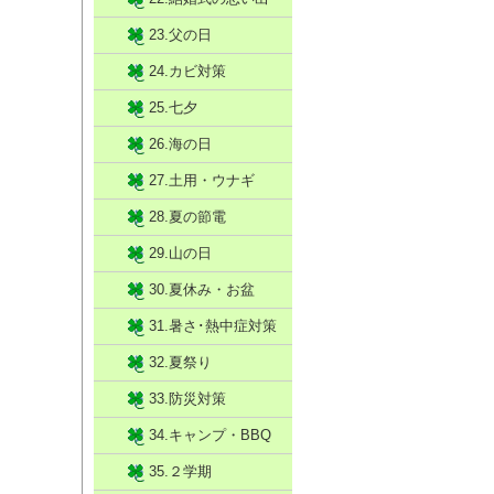
23.父の日
24.カビ対策
25.七夕
26.海の日
27.土用・ウナギ
28.夏の節電
29.山の日
30.夏休み・お盆
31.暑さ･熱中症対策
32.夏祭り
33.防災対策
34.キャンプ・BBQ
35.２学期