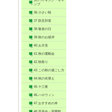
35.ハイキング・キャ
ンプ
36.小さい秋
37.防災対策
38.敬老の日
39.秋のお彼岸
40.お月見
41.秋の運動会
42.秋祭り
43.この秋の過ごし方
44.秋の衣替え
45.十三夜
46.ハロウィン
47.おすすめの本
48.音楽会・学園祭