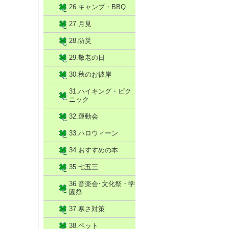
26.キャンプ・BBQ
27.月見
28.防災
29.敬老の日
30.秋のお彼岸
31.ハイキング・ピク
ニック
32.運動会
33.ハロウィーン
34.おすすめの本
35.七五三
36.音楽会･文化祭・学
園祭
37.寒さ対策
38.ペット