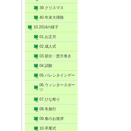
39.クリスマス
40.年末大掃除
10.2014の様子
01.お正月
02.成人式
03.節分・恵方巻き
04.試験
05.バレンタインデー
06.ウィンタースポー
ツ
07.ひな祭り
08.冬旅行
09.春のお彼岸
10.卒業式