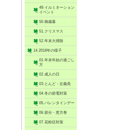
49.イルミネーション
イベント
50.御歳暮
51.クリスマス
52.年末大掃除
14.2018年の様子
01.年末年始の過ごし
方
02.成人の日
03.とんど・左義長
04.冬の節電対策
05.バレンタインデー
06.節分・恵方巻
07.花粉症対策