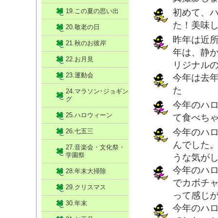
19.この夏の思い出
初めて、
た！美味
20.敬老の日
昨年は近
21.秋のお彼岸
年は、静
22.お月見
リジナル
23.運動会
今年は去
た
24.マラソン･ジョギン
グ
今年のハ
25.ハロウィーン
て食べち
今年のハ
26.七五三
んでした
27.音楽会・文化祭・
学園祭
うな気が
今年のハ
28.年末大掃除
でカボチ
29.クリスマス
って感じ
30.年末
今年のハ