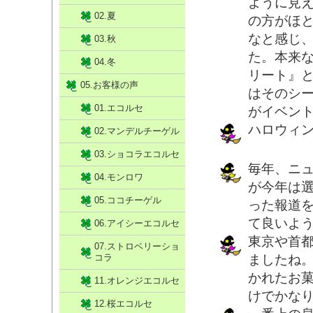
ように見
02.夏
の方がほ
なと感じ
03.秋
た。本来
04.冬
リート』
05.お客様の声
はそのシ
01.エコルセ
がイベン
ハロウィ
02.マンデルチーゲル
03.ショコラエコルセ
毎年、ニ
04.モンロワ
が今年は
05.ココチーゲル
った報道
て良いよ
06.アイシーエコルセ
東京や首
07.ストロベリーショ
コラ
ましたね
かれたお
11.オレンジエコルセ
けでかな
12.桜エコルセ