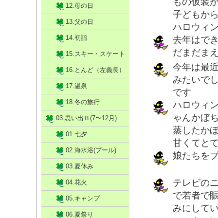
もの仮装
12.母の日
子どもか
13.父の日
ハロウィ
14.初詣
去年はで
だまだま
15.スキー・スケート
今年は最
16.とんど（左義長）
みたいで
17.温泉
です
18.冬の旅行
ハロウィ
ゃんかぼ
03.思い出Ｂ(7〜12月)
蒸したか
01.七夕
甘くてと
02.海水浴(プール)
娘たちをプ
03.夏休み
テレビの
04.花火
で若者で
05.キャンプ
みにして
06.夏祭り