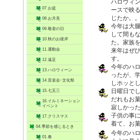
ハロウィ
07.お盆
ースで映
じたか。
08.お月見
今年は大
09.敬老の日
して間も
10.秋のお彼岸
た。家族
11.運動会
来年はぜ
す。
12.遠足
今年のハ
13.ハロウィーン
ったが、
14.音楽会･文化祭
しホッと
日曜日で
15.七五三
だれもお
16.イルミネーション
イベント
寂しかっ
子供の事
17.クリスマス
着て、お
04.季節を感じるとき
今年のハ
01.春