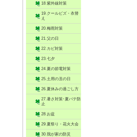
18.紫外線対策
19.クールビズ・衣替
え
20.梅雨対策
21.父の日
22.カビ対策
23.七夕
24.夏の節電対策
25.土用の丑の日
26.夏休みの過ごし方
27.暑さ対策･夏バテ防
止
28.お盆
29.夏祭り・花火大会
30.我が家の防災