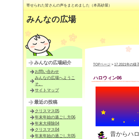
寄せられた皆さんの声をまとめました（本高砂屋）
みんなの広場
みんなの広場紹介
TOPページ
>
17.2021年の様
お問い合わせ
ハロウィン06
みんなの広場へようこ
そ。
サイトマップ
最近の投稿
クリスマス05
年末年始の過ごし方06
年末大掃除04
クリスマス04
昔からハ
年末年始の過ごし方05