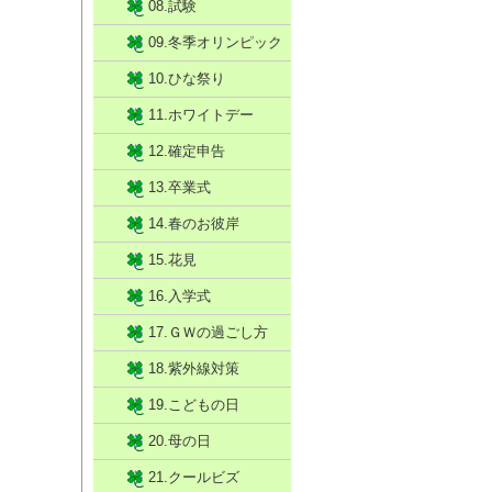
08.試験
09.冬季オリンピック
10.ひな祭り
11.ホワイトデー
12.確定申告
13.卒業式
14.春のお彼岸
15.花見
16.入学式
17.ＧＷの過ごし方
18.紫外線対策
19.こどもの日
20.母の日
21.クールビズ