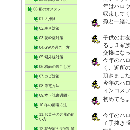
年はハロ
06.私のオススメ
収束して
01.大掃除
孫と一緒
02.寒さ対策
子供のお
03.花粉症対策
るし３家
04.GWの過ごし方
交換にな
05.紫外線対策
今年のハ
06.梅雨の過ごし方
く、近所
頂きまし
07.カビ対策
今年のハ
08.節電方法
ィンコス
09.本（読書週間）
初めてち
10.冬の節電方法
11.お菓子の容器の使
今年のハ
い方
了手抜き
12.我が家の災害対策