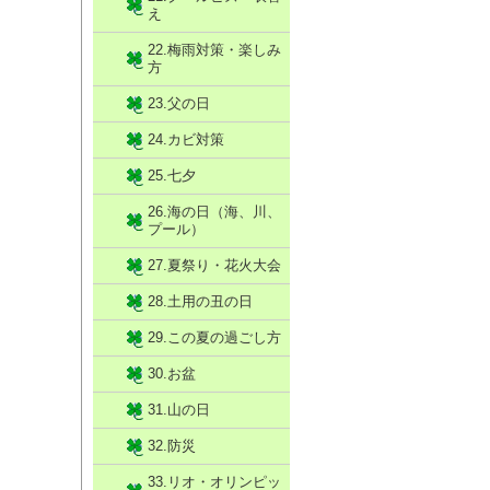
え
22.梅雨対策・楽しみ
方
23.父の日
24.カビ対策
25.七夕
26.海の日（海、川、
プール）
27.夏祭り・花火大会
28.土用の丑の日
29.この夏の過ごし方
30.お盆
31.山の日
32.防災
33.リオ・オリンピッ