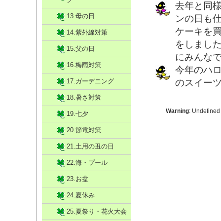
去年と同
13.母の日
ンの日も
ケーキを
14.紫外線対策
をしまし
15.父の日
にみんな
16.梅雨対策
今年のハ
17.ガーデニング
のスイー
18.暑さ対策
Warning
: Undefined
19.七夕
20.節電対策
21.土用の丑の日
22.海・プール
23.お盆
24.夏休み
25.夏祭り・花火大会