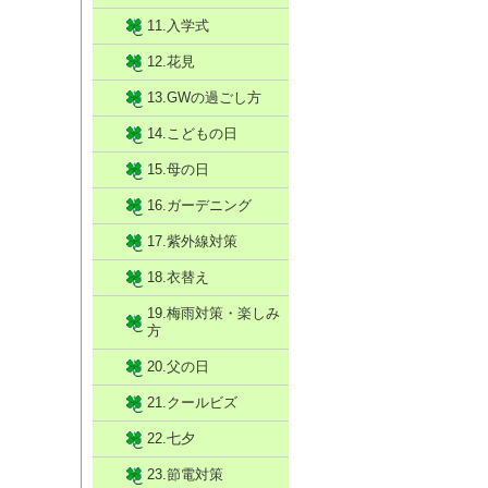
11.入学式
12.花見
13.GWの過ごし方
14.こどもの日
15.母の日
16.ガーデニング
17.紫外線対策
18.衣替え
19.梅雨対策・楽しみ
方
20.父の日
21.クールビズ
22.七夕
23.節電対策