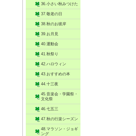
36.小さい秋みつけた
37.敬老の日
38.秋のお彼岸
39.お月見
40.運動会
41.秋祭り
42.ハロウィン
43.おすすめの本
44.十三夜
45.音楽会・学園祭・
文化祭
46.七五三
47.秋の行楽シーズン
48.マラソン・ジョギ
ング