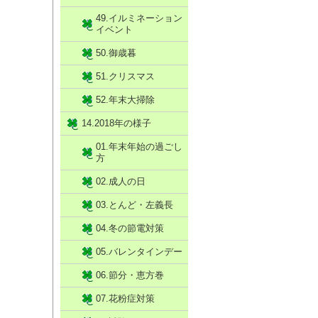
49.イルミネーション
イベント
50.御歳暮
51.クリスマス
52.年末大掃除
14.2018年の様子
01.年末年始の過ごし
方
02.成人の日
03.とんど・左義長
04.冬の節電対策
05.バレンタインデー
06.節分・恵方巻
07.花粉症対策