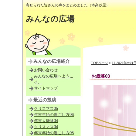
寄せられた皆さんの声をまとめました（本高砂屋）
みんなの広場
みんなの広場紹介
TOPページ
>
17.2021年の様
お問い合わせ
お歳暮03
みんなの広場へようこ
そ。
サイトマップ
最近の投稿
クリスマス05
年末年始の過ごし方06
年末大掃除04
クリスマス04
年末年始の過ごし方05