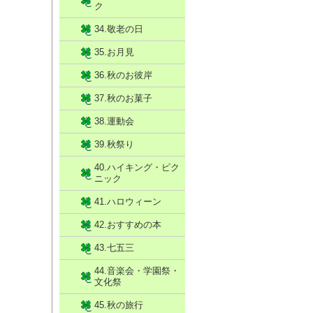
ク
34.敬老の日
35.お月見
36.秋のお彼岸
37.秋のお菓子
38.運動会
39.秋祭り
40.ハイキング・ピク
ニック
41.ハロウィーン
42.おすすめの本
43.七五三
44.音楽会・学園祭・
文化祭
45.秋の旅行