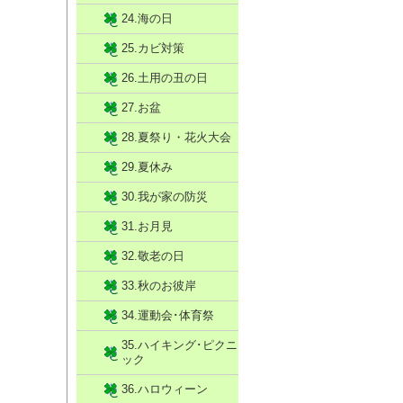
24.海の日
25.カビ対策
26.土用の丑の日
27.お盆
28.夏祭り・花火大会
29.夏休み
30.我が家の防災
31.お月見
32.敬老の日
33.秋のお彼岸
34.運動会･体育祭
35.ハイキング･ピクニ
ック
36.ハロウィーン