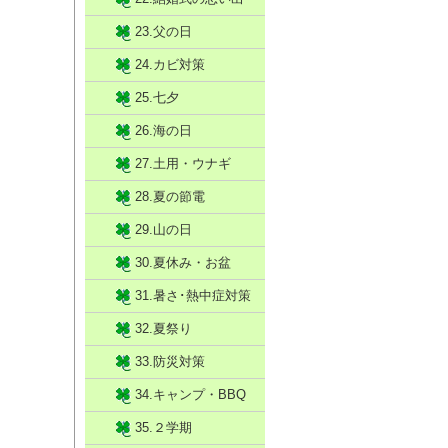
23.父の日
24.カビ対策
25.七夕
26.海の日
27.土用・ウナギ
28.夏の節電
29.山の日
30.夏休み・お盆
31.暑さ･熱中症対策
32.夏祭り
33.防災対策
34.キャンプ・BBQ
35.２学期