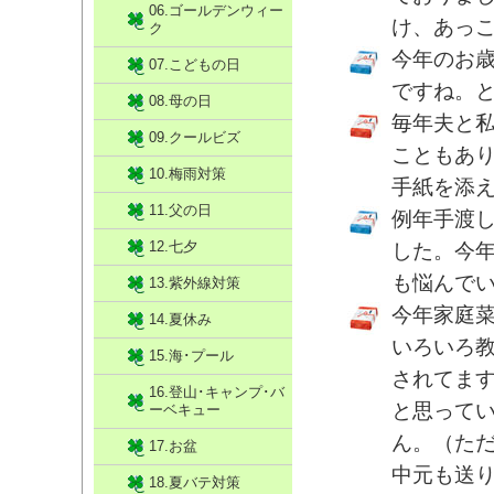
06.ゴールデンウィー
け、あっ
ク
今年のお
07.こどもの日
ですね。
08.母の日
毎年夫と
09.クールビズ
こともあ
10.梅雨対策
手紙を添
11.父の日
例年手渡
12.七夕
した。今
も悩んで
13.紫外線対策
今年家庭
14.夏休み
いろいろ
15.海･プール
されてま
16.登山･キャンプ･バ
と思って
ーベキュー
ん。（た
17.お盆
中元も送
18.夏バテ対策