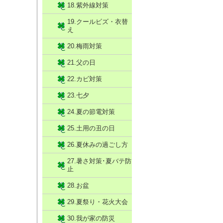
18.紫外線対策
19.クールビズ・衣替
え
20.梅雨対策
21.父の日
22.カビ対策
23.七夕
24.夏の節電対策
25.土用の丑の日
26.夏休みの過ごし方
27.暑さ対策･夏バテ防
止
28.お盆
29.夏祭り・花火大会
30.我が家の防災