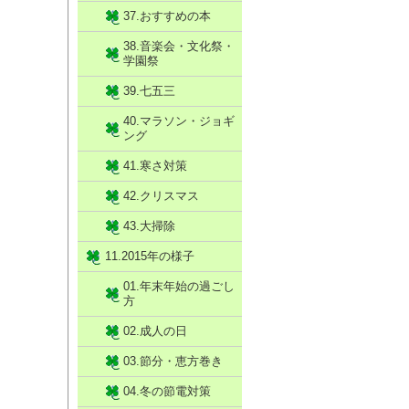
37.おすすめの本
38.音楽会・文化祭・
学園祭
39.七五三
40.マラソン・ジョギ
ング
41.寒さ対策
42.クリスマス
43.大掃除
11.2015年の様子
01.年末年始の過ごし
方
02.成人の日
03.節分・恵方巻き
04.冬の節電対策