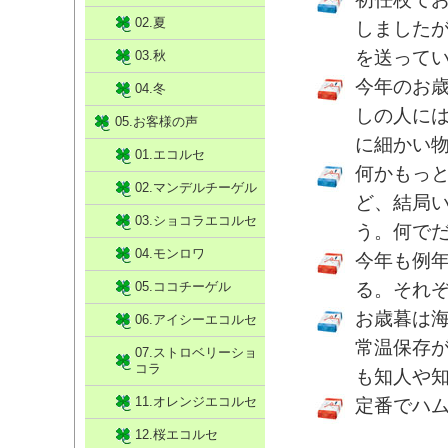
02.夏
しました
を送って
03.秋
今年のお
04.冬
しの人に
05.お客様の声
に細かい
01.エコルセ
何かもっ
02.マンデルチーゲル
ど、結局
03.ショコラエコルセ
う。何で
04.モンロワ
今年も例
05.ココチーゲル
る。それ
お歳暮は
06.アイシーエコルセ
常温保存
07.ストロベリーショ
コラ
も知人や
11.オレンジエコルセ
定番でハ
12.桜エコルセ