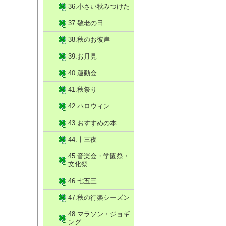
36.小さい秋みつけた
37.敬老の日
38.秋のお彼岸
39.お月見
40.運動会
41.秋祭り
42.ハロウィン
43.おすすめの本
44.十三夜
45.音楽会・学園祭・
文化祭
46.七五三
47.秋の行楽シーズン
48.マラソン・ジョギ
ング