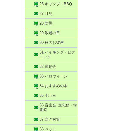
26.キャンプ・BBQ
27.月見
28.防災
29.敬老の日
30.秋のお彼岸
31.ハイキング・ピク
ニック
32.運動会
33.ハロウィーン
34.おすすめの本
35.七五三
36.音楽会･文化祭・学
園祭
37.寒さ対策
38.ペット