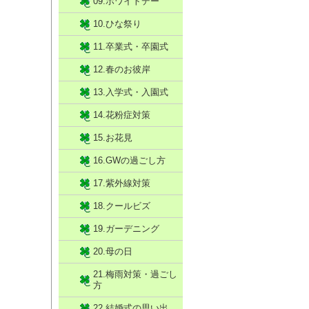
09.ホワイトデー
10.ひな祭り
11.卒業式・卒園式
12.春のお彼岸
13.入学式・入園式
14.花粉症対策
15.お花見
16.GWの過ごし方
17.紫外線対策
18.クールビズ
19.ガーデニング
20.母の日
21.梅雨対策・過ごし
方
22.結婚式の思い出