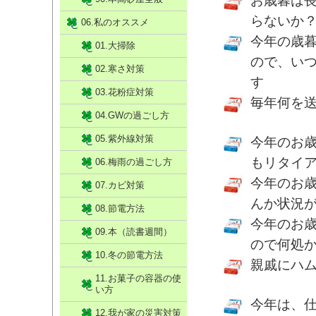
お歳暮は
らないか
06.私のオススメ
今年の歳
01.大掃除
ので、い
02.寒さ対策
す
03.花粉症対策
毎年何を
04.GWの過ごし方
05.紫外線対策
今年のお
もリタイ
06.梅雨の過ごし方
今年のお
07.カビ対策
んか状況
08.節電方法
今年のお
09.本（読書週間）
ので何処
10.冬の節電方法
親戚にハ
11.お菓子の容器の使
い方
今年は、
12.我が家の災害対策