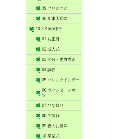
39.クリスマス
40.年末大掃除
10.2014の様子
01.お正月
02.成人式
03.節分・恵方巻き
04.試験
05.バレンタインデー
06.ウィンタースポー
ツ
07.ひな祭り
08.冬旅行
09.春のお彼岸
10.卒業式