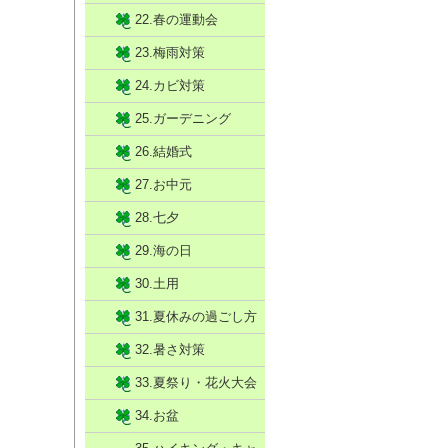
22.春の運動会
23.梅雨対策
24.カビ対策
25.ガーデニング
26.結婚式
27.お中元
28.七夕
29.海の日
30.土用
31.夏休みの過ごし方
32.暑さ対策
33.夏祭り・花火大会
34.お盆