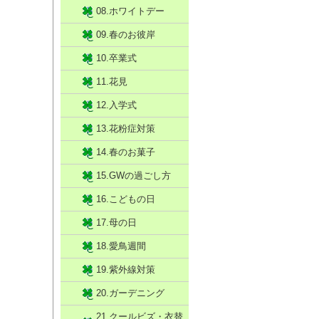
08.ホワイトデー
09.春のお彼岸
10.卒業式
11.花見
12.入学式
13.花粉症対策
14.春のお菓子
15.GWの過ごし方
16.こどもの日
17.母の日
18.愛鳥週間
19.紫外線対策
20.ガーデニング
21.クールビズ・衣替