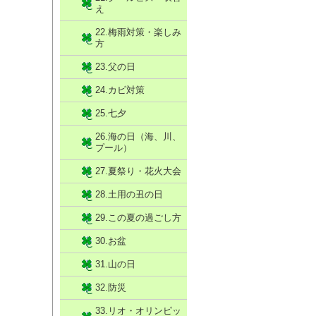
え
22.梅雨対策・楽しみ
方
23.父の日
24.カビ対策
25.七夕
26.海の日（海、川、
プール）
27.夏祭り・花火大会
28.土用の丑の日
29.この夏の過ごし方
30.お盆
31.山の日
32.防災
33.リオ・オリンピッ