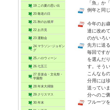
「魚」か
19.この夏の思い出
例年と同
20.敬老の日
21.秋のお彼岸
今年のお
22.お月見
達に改め
のがいろいろ
23.運動会
先方に送
24.マラソン･ジョギン
グ
毎回です
25.ハロウィーン
を選んだ
す。そう
26.七五三
こんなも
27.音楽会・文化祭・
学園祭
分用には
28.年末大掃除
送ってい
分へのご
29.クリスマス
フルーツ
30.年末