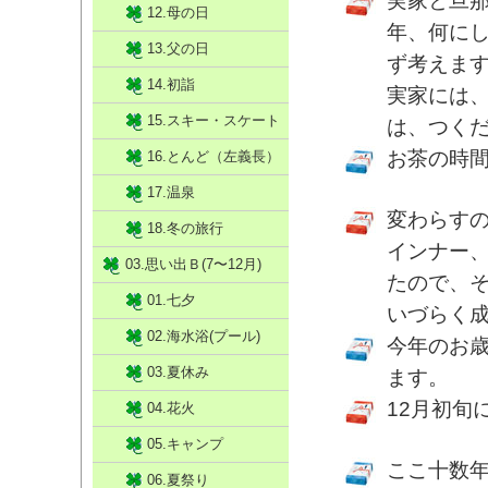
実家と旦那
12.母の日
年、何に
13.父の日
ず考えま
14.初詣
実家には
15.スキー・スケート
は、つく
お茶の時
16.とんど（左義長）
17.温泉
変わらす
18.冬の旅行
インナー
03.思い出Ｂ(7〜12月)
たので、
01.七夕
いづらく
02.海水浴(プール)
今年のお
03.夏休み
ます。
12月初旬
04.花火
05.キャンプ
ここ十数
06.夏祭り