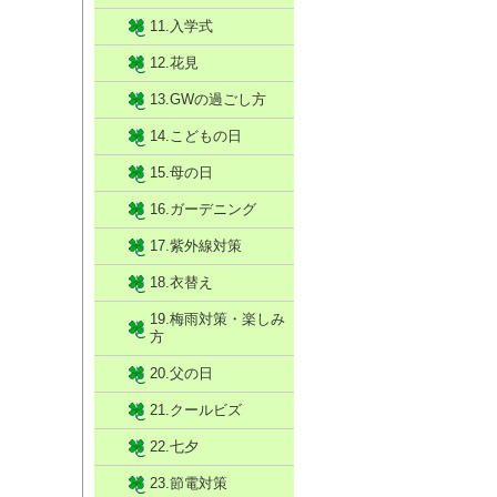
11.入学式
12.花見
13.GWの過ごし方
14.こどもの日
15.母の日
16.ガーデニング
17.紫外線対策
18.衣替え
19.梅雨対策・楽しみ
方
20.父の日
21.クールビズ
22.七夕
23.節電対策