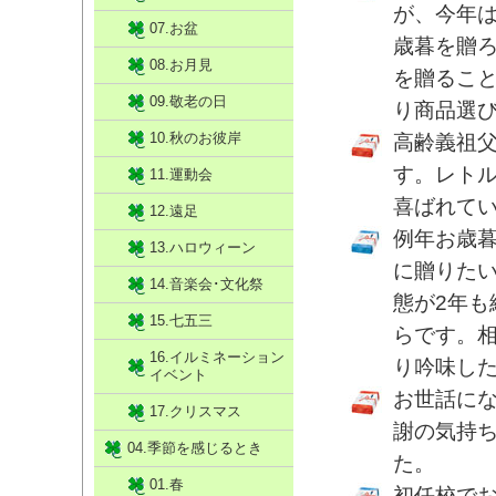
が、今年
07.お盆
歳暮を贈
08.お月見
を贈るこ
09.敬老の日
り商品選
10.秋のお彼岸
高齢義祖
す。レト
11.運動会
喜ばれて
12.遠足
例年お歳
13.ハロウィーン
に贈りた
14.音楽会･文化祭
態が2年
15.七五三
らです。
16.イルミネーション
り吟味し
イベント
お世話に
17.クリスマス
謝の気持
04.季節を感じるとき
た。
01.春
初任校で