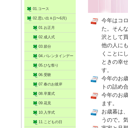
01.コース
02.思い出Ａ(1〜6月)
今年はコ
01.お正月
た。そん
沢として
02.成人式
他の人に
03.節分
くことに
04.バレンタインデー
ときの幸
05.ひな祭り
す。
06.受験
今年のお
07.春のお彼岸
トの詰め
08.卒業式
今年のお
ます。
09.花見
お歳暮は
10.入学式
うので。
11.こどもの日