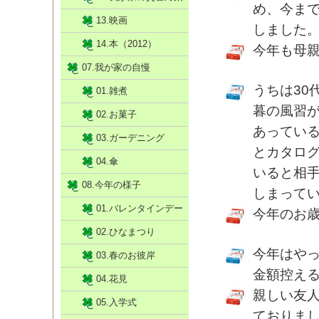
め、今ま
13.映画
しました
14.本（2012）
今年も母
07.我が家の自慢
うちは30
01.雑煮
暮の風習
02.お菓子
あってい
03.ガーデニング
とカタロ
04.傘
いると相
08.今年の様子
しまって
01.バレンタインデー
今年のお
02.ひなまつり
今年はや
03.春のお彼岸
金額控え
04.花見
親しい友
05.入学式
ておりま