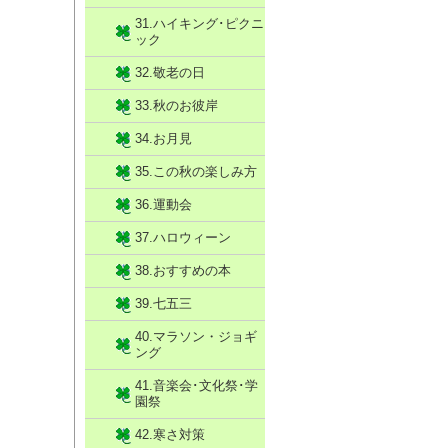
31.ハイキング･ピクニ
ック
32.敬老の日
33.秋のお彼岸
34.お月見
35.この秋の楽しみ方
36.運動会
37.ハロウィーン
38.おすすめの本
39.七五三
40.マラソン・ジョギ
ング
41.音楽会･文化祭･学
園祭
42.寒さ対策