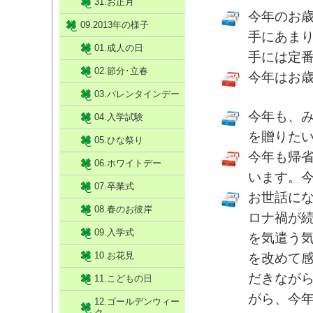
31.お正月
今年のお
09.2013年の様子
手にあま
01.成人の日
手には定
02.節分･立春
今年はお
03.バレンタインデー
今年も、
04.入学試験
を贈りた
05.ひな祭り
今年も帰
06.ホワイトデー
います。
07.卒業式
お世話に
08.春のお彼岸
ロナ禍が
09.入学式
を気遣う
10.お花見
を改めて
だきなが
11.こどもの日
がら、今
12.ゴールデンウィー
ク