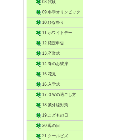
08.試験
09.冬季オリンピック
10.ひな祭り
11.ホワイトデー
12.確定申告
13.卒業式
14.春のお彼岸
15.花見
16.入学式
17.ＧＷの過ごし方
18.紫外線対策
19.こどもの日
20.母の日
21.クールビズ