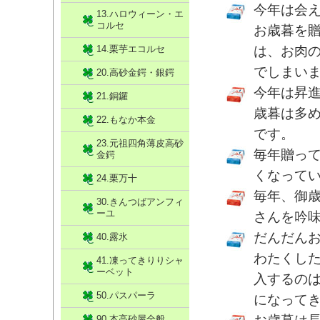
今年は会
13.ハロウィーン・エ
コルセ
お歳暮を
14.栗芋エコルセ
は、お肉
でしまい
20.高砂金鍔・銀鍔
今年は昇
21.銅鑼
歳暮は多
22.もなか本金
です。
23.元祖四角薄皮高砂
毎年贈っ
金鍔
くなって
24.栗万十
毎年、御
30.きんつばアンフィ
ーユ
さんを吟
だんだん
40.露氷
わたくし
41.凍ってきりりシャ
ーベット
入するの
50.パスパーラ
になって
90.本高砂屋全般