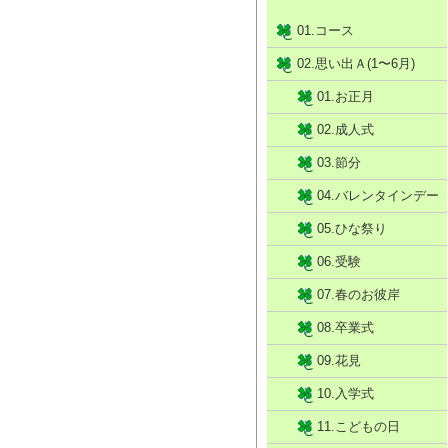
01.コース
02.思い出Ａ(1〜6月)
01.お正月
02.成人式
03.節分
04.バレンタインデー
05.ひな祭り
06.受験
07.春のお彼岸
08.卒業式
09.花見
10.入学式
11.こどもの日