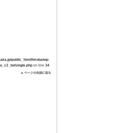
ka.jp/public_html/hiroba/wp-
ou_c2_tw/single.php
on line
34