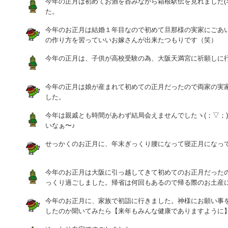
今年の正月は初めてお酒を呑みながら箱根駅伝を見れました(>
た。
今年のお正月は結婚１年目なので初めて旦那様の実家にごあ
の作り方を習っていいお嫁さんが出来たつもりです（笑）
今年の正月は、子供が高校受験の為、大阪天満宮に祈願しに
今年の正月は娘が産まれて初めての正月だったので両家の実
した。
今年は親戚とも時間があわず結局会えませんでしたヽ(；▽；
いなぁ〜♪
せっかくのお正月に、年末ぎっくり腰になって寝正月になっ
今年のお正月は大阪に引っ越してきて初めてのお正月だった
っくり過ごしました。帰省は何回もあるので帰る際のお土産
今年のお正月に、家族で初詣に行きました。神様にお願い事
したのか聞いてみたら【来年もみんな健康でありますように