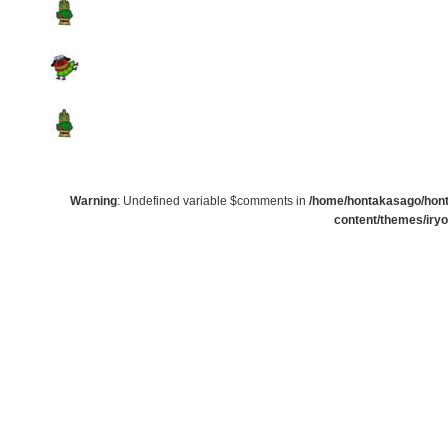
Warning
: Undefined variable $comments in
/home/hontakasago/honta
content/themes/iry