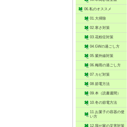
06.私のオススメ
01.大掃除
02.寒さ対策
03.花粉症対策
04.GWの過ごし方
05.紫外線対策
06.梅雨の過ごし方
07.カビ対策
08.節電方法
09.本（読書週間）
10.冬の節電方法
11.お菓子の容器の使
い方
12.我が家の災害対策