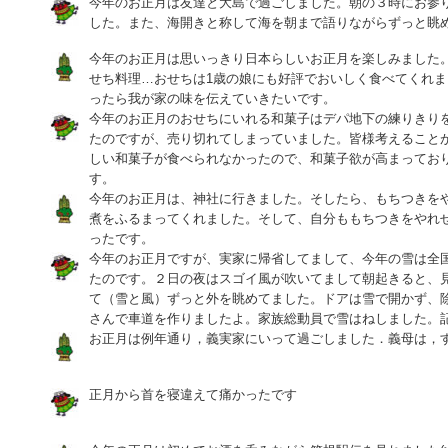
今年のお正月は友達と大島で過ごしました。朝の３時にお参
した。また、海開きと称して海を朝まで語りながらずっと眺
今年のお正月は思いっきり日本らしいお正月を楽しみました
せち料理…おせちは1歳の娘にも好評でおいしく食べてくれ
ったら我が家の味を伝えていきたいです。
今年のお正月のおせちにいれる和菓子はデパ地下の練りきり
たのですが、売り切れてしまっていました。皆様考えること
しい和菓子が食べられなかったので、和菓子欲が高まってお
す。
今年のお正月は、神社に行きました。そしたら、もちつきを
煮をふるまってくれました。そして、自分ももちつきをやれ
ったです。
今年のお正月ですが、実家に帰省してまして、今年の雪は全
たのです。２日の夜はスゴイ風が吹いてまして朝起きると、
て（雪と風）ずっと外を眺めてました。ドアは雪で開かず、
さんで車道を作りましたよ。家族総動員で雪はねしました。
お正月は例年通り，義実家にいって過ごしました．義母は，
正月から首を寝違えて痛かったです