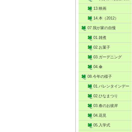
13.映画
14.本（2012）
07.我が家の自慢
01.雑煮
02.お菓子
03.ガーデニング
04.傘
08.今年の様子
01.バレンタインデー
02.ひなまつり
03.春のお彼岸
04.花見
05.入学式