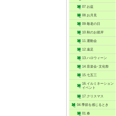
07.お盆
08.お月見
09.敬老の日
10.秋のお彼岸
11.運動会
12.遠足
13.ハロウィーン
14.音楽会･文化祭
15.七五三
16.イルミネーション
イベント
17.クリスマス
04.季節を感じるとき
01.春