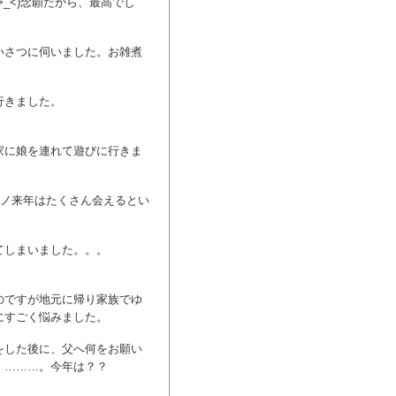
_<)念願だから、最高でし
いさつに伺いました。お雑煮
行きました。
家に娘を連れて遊びに行きま
)ノ来年はたくさん会えるとい
てしまいました。。。
のですが地元に帰り家族でゆ
にすごく悩みました。
をした後に、父へ何をお願い
】………。今年は？？