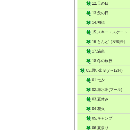
12.母の日
13.父の日
14.初詣
15.スキー・スケート
16.とんど（左義長）
17.温泉
18.冬の旅行
03.思い出Ｂ(7〜12月)
01.七夕
02.海水浴(プール)
03.夏休み
04.花火
05.キャンプ
06.夏祭り