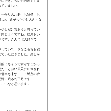
りに行き、犬のお散歩をしま
めていました。
。手作りのお餅、お雑煮、お
ました。娘がもう少し大きくな
を少しだけ買おうと思ってい
が同じようですね。結局おい
ります。きんつば大好きで
やっていて、きなこもちお雑
せていただきました。楽しか
国的にもそうですがすごかっ
見たこと無い風景に圧倒され
除雪車も来ず・・・近所の皆
記憶に残るお正月です。
すごいなと思います．