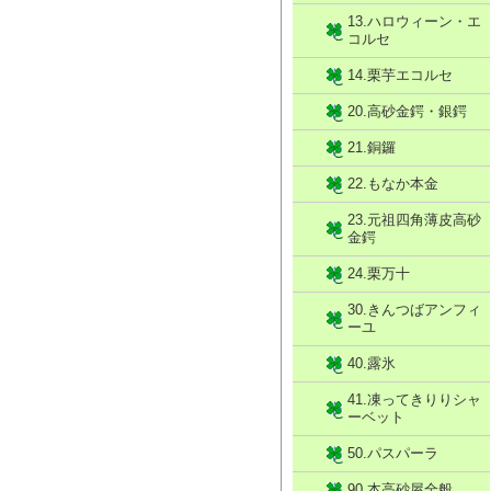
13.ハロウィーン・エ
コルセ
14.栗芋エコルセ
20.高砂金鍔・銀鍔
21.銅鑼
22.もなか本金
23.元祖四角薄皮高砂
金鍔
24.栗万十
30.きんつばアンフィ
ーユ
40.露氷
41.凍ってきりりシャ
ーベット
50.パスパーラ
90.本高砂屋全般